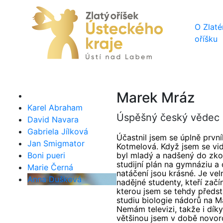
O Zlat
oříšku
Marek Mráz
Karel Abraham
Úspěšný český vědec a
David Navara
Gabriela Jílková
Účastnil jsem se úplně prvn
Jan Smigmator
Kotmelová. Když jsem se vidě
Boni pueri
byl mladý a nadšený do zkou
studijní plán na gymnáziu a
Marie Černá
natáčení jsou krásné. Je vel
Anna Dušková
nadějné studenty, kteří zač
kterou jsem se tehdy předsta
studiu biologie nádorů na M
Nemám televizi, takže i dík
většinou jsem v době novor