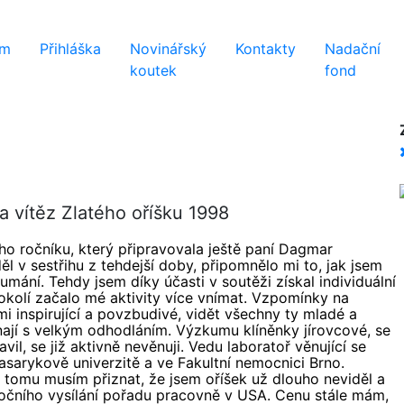
ém
Přihláška
Novinářský
Kontakty
Nadační
koutek
fond
 vítěz Zlatého oříšku 1998
ího ročníku, který připravovala ještě paní Dagmar
l v sestřihu z tehdejší doby, připomnělo mi to, jak jsem
mání. Tehdy jsem díky účasti v soutěži získal individuální
 okolí začalo mé aktivity více vnímat. Vzpomínky na
mi inspirující a povzbudivé, vidět všechny ty mladé a
ínají s velkým odhodláním. Výzkumu klíněnky jírovcové, se
vil, se již aktivně nevěnuji. Vedu laboratoř věnující se
asarykově univerzitě a ve Fakultní nemocnici Brno.
y tomu musím přiznat, že jsem oříšek už dlouho neviděl a
očního vysílání pořadu pracovně v USA. Cenu stále mám,