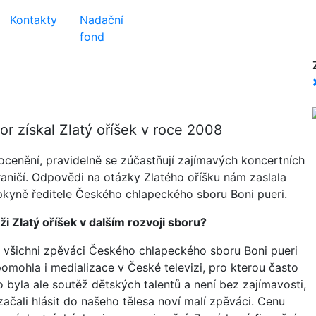
Kontakty
Nadační
fond
r získal Zlatý oříšek v roce 2008
 ocenění, pravidelně se zúčastňují zajímavých koncertních
aničí. Odpovědi na otázky Zlatého oříšku nám zaslala
pkyně ředitele Českého chlapeckého sboru Boni pueri.
 Zlatý oříšek v dalším rozvoji sboru?
si všichni zpěváci Českého chlapeckého sboru Boni pueri
pomohla i medializace v České televizi, pro kterou často
 byla ale soutěž dětských talentů a není bez zajímavosti,
ačali hlásit do našeho tělesa noví malí zpěváci. Cenu