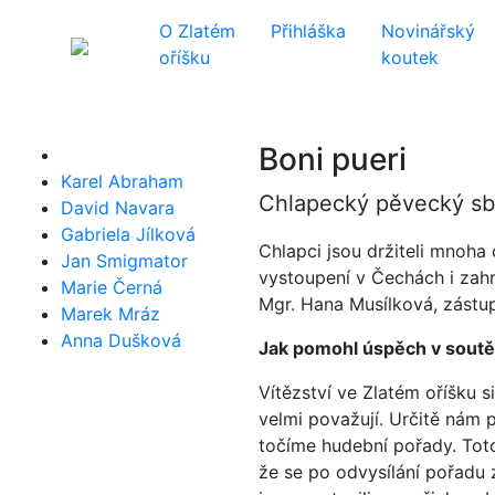
O Zlatém
Přihláška
Novinářský
oříšku
koutek
Boni pueri
Karel Abraham
Chlapecký pěvecký sbo
David Navara
Gabriela Jílková
Chlapci jsou držiteli mnoha
Jan Smigmator
vystoupení v Čechách i zahr
Marie Černá
Mgr. Hana Musílková, zástu
Marek Mráz
Anna Dušková
Jak pomohl úspěch v soutěži
Vítězství ve Zlatém oříšku 
velmi považují. Určitě nám 
točíme hudební pořady. Toto
že se po odvysílání pořadu z