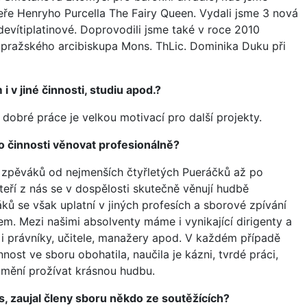
peře Henryho Purcella The Fairy Queen. Vydali jsme 3 nová
 devítiplatinové. Doprovodili jsme také v roce 2010
ražského arcibiskupa Mons. ThLic. Dominika Duku při
 v jiné činnosti, studiu apod.?
dobré práce je velkou motivací pro další projekty.
to činnosti věnovat profesionálně?
zpěváků od nejmenších čtyřletých Pueráčků až po
teří z nás se v dospělosti skutečně věnují hudbě
ků se však uplatní v jiných profesích a sborové zpívání
m. Mezi našimi absolventy máme i vynikající dirigenty a
e i právníky, učitele, manažery apod. V každém případě
nost ve sboru obohatila, naučila je kázni, tvrdé práci,
 umění prožívat krásnou hudbu.
es, zaujal členy sboru někdo ze soutěžících?