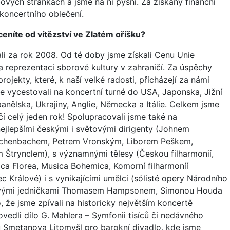
ových stránkách a jsme na ni pyšní. Za získaný finanční
 koncertního oblečení.
eníte od vítězství ve Zlatém oříšku?
ali za rok 2008. Od té doby jsme získali Cenu Unie
 reprezentaci sborové kultury v zahraničí. Za úspěchy
jekty, které, k naší velké radosti, přicházejí za námi
e vycestovali na koncertní turné do USA, Japonska, Jižní
Španělska, Ukrajiny, Anglie, Německa a Itálie. Celkem jsme
ičí celý jeden rok! Spolupracovali jsme také na
nejlepšími českými i světovými dirigenty (Johnem
chenbachem, Petrem Vronským, Liborem Peškem,
Štrynclem), s významnými tělesy (Českou filharmonií,
ca Florea, Musica Bohemica, Komorní filharmoníí
c Králové) i s vynikajícími umělci (sólisté opery Národního
ětovými jedničkami Thomasem Hampsonem, Simonou Houda
, že jsme zpívali na historicky největším koncertě
vedli dílo G. Mahlera – Symfonii tisíců či nedávného
lu Smetanova Litomyšl pro barokní divadlo, kde jsme