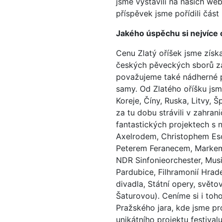
jsme vystavili na našich web
příspěvek jsme pořídili část
Jakého úspěchu si nejvíce c
Cenu Zlatý oříšek jsme získ
českých pěveckých sborů za
považujeme také nádherné pro
samy. Od Zlatého oříšku jsm
Koreje, Číny, Ruska, Litvy, 
za tu dobu strávili v zahran
fantastických projektech s 
Axelrodem, Christophem Es
Peterem Feranecem, Markem 
NDR Sinfonieorchester, Musi
Pardubice, Filhramonií Hrade
divadla, Státní opery, sv
Šaturovou). Ceníme si i toho
Pražského jara, kde jsme pro
unikátního projektu festiva