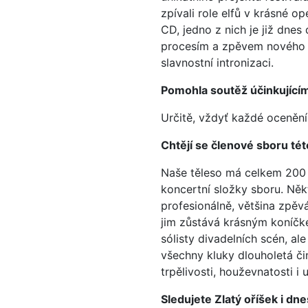
zpívali role elfů v krásné o
CD, jedno z nich je již dnes
procesím a zpěvem nového p
slavnostní intronizaci.
Pomohla soutěž účinkujícím i
Určitě, vždyť každé ocenění 
Chtějí se členové sboru té
Naše těleso má celkem 200 
koncertní složky sboru. Něk
profesionálně, většina zpěvá
jim zůstává krásným koníčke
sólisty divadelních scén, al
všechny kluky dlouholetá čin
trpělivosti, houževnatosti i
Sledujete Zlatý oříšek i dn