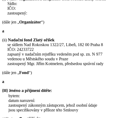
Sídlo:
IČO:
zastoupený:
(dále jen „
Organizátor
“)
a
(ii)
Nadační fond Zlatý oříšek
se sídlem Nad Rokoskou 1322/27, Libeň, 182 00 Praha 8
IČO: 24233722
zapsaný v nadačním rejstříku vedeném pod sp. zn. N 977
vedenou u Městského soudu v Praze
zastoupený Mgr. Jiřím Kotmelem, předsedou správní rady
(dále jen „
Fond
“)
a
a příjmení dítěte
(iii) Jméno
:
bytem:
datum narození:
zastoupený zákonným zástupcem, jehož osobní údaje
jsou specifikovány v příloze této Smlouvy