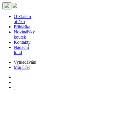
O Zlatém
oříšku
Přihláška
Novinářský
koutek
Kontakty
Nadační
fond
Vyhledávání
Můj účet