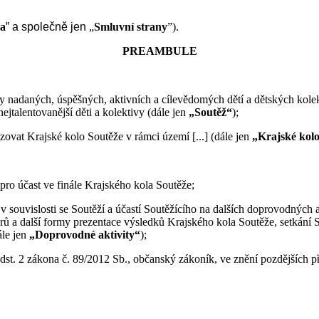
na
” a společně jen
„
Smluvní strany
”).
PREAMBULE
nadaných, úspěšných, aktivních a cílevědomých dětí a dětských kolekt
ejtalentovanější děti a kolektivy (dále jen
„Soutěž“
);
zovat Krajské kolo Soutěže v rámci území [...] (dále jen
„Krajské kolo
ro účast ve finále Krajského kola Soutěže;
 v souvislosti se Soutěží a účastí Soutěžícího na dalších doprovodných
rů a další formy prezentace výsledků Krajského kola Soutěže, setkání 
ále jen
„Doprovodné aktivity“
);
odst. 2 zákona č. 89/2012 Sb., občanský zákoník, ve znění pozdějších př