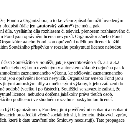
těže, Fondu a Organizátora, a to ke všem způsobům užití uvedeným
 předpisů (dále jen
„autorský zákon“
) (zejména pak
díla, vysíláním díla rozhlasem či televizí, přenosem rozhlasového či
i Fond jsou oprávněni licenci nevyužít. Organizátor a/nebo Fond
Organizátor a/nebo Fond jsou oprávněni udělit podlicenci k užití
 užitím Soutěžního příspěvku v rozsahu poskytnuté licence nebudou
ti Soutěžícího v Soutěži, jak je specifikováno v čl. 3.1 a 3.2
tí uměleckého výkonu uvedeným v autorském zákoně (zejména pak k
 rozmnoženin zaznamenaného výkonu, ke sdělování zaznamenaného
 jsou oprávněni licenci nevyužít. Organizátor a/nebo Fond jsou
 jinými autorskými díly a uměleckými výkony, k jeho zařazení do
 podobě (vcelku i po částech). Soutěžící se zavazuje zajistit, že
uté licence, nebudou dotčena jakákoliv práva třetích osob.
ěžícího podlicenci ve shodném rozsahu s poskytnutou licencí.
ou být Organizátorem, Fondem, jimi pověřenými osobami a osobami
cích prostředků včetně sociálních sítí, internetu, tiskových zpráv,
h, které k datu uzavření této Smlouvy neexistují). Tato propagace