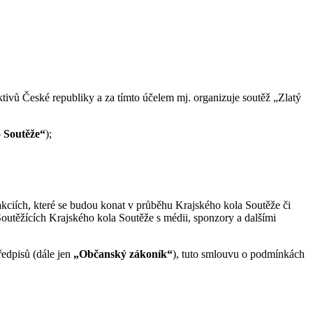
ivů České republiky a za tímto účelem mj. organizuje soutěž „Zlatý
 Soutěže“
);
 akciích, které se budou konat v průběhu Krajského kola Soutěže či
Soutěžících Krajského kola Soutěže s médii, sponzory a dalšími
edpisů (dále jen
„Občanský zákoník“
), tuto smlouvu o podmínkách