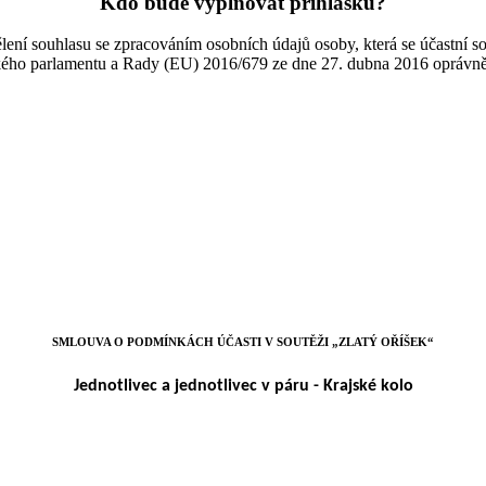
Kdo bude vyplňovat přihlášku?
dělení souhlasu se zpracováním osobních údajů osoby, která se účastní s
ského parlamentu a Rady (EU) 2016/679 ze dne 27. dubna 2016 oprávněn
SMLOUVA O PODMÍNKÁCH ÚČASTI V SOUTĚŽI „ZLATÝ OŘÍŠEK“
Jednotlivec a jednotlivec v páru - Krajské kolo