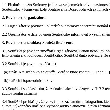
1.1 Předmětem této Smlouvy je úprava vzájemných práv a povinností S
Soutěžícího v Krajském kole Soutěže a na Doprovodných aktivitách vč
2. Povinnosti organizátora
2.1 Organizátor je povinen Soutěžícího informovat o termínu konání D
2.2 Organizátor je dále povinen Soutěžícího informovat o všech změn
3. Povinnosti a souhlasy Soutěžícího/licence
3.1 Soutěžící je povinen umožnit Organizátorovi, Fondu nebo jimi pov
jeho talentu a k hodnocení Soutěžícího. Soutěžící tímto potvrzuje, že
3.2 Soutěžící je povinen se účastnit
(a) finále Krajského kola Soutěže, které se bude konat v [...] dne [..
(b) dalších Doprovodních aktivit.
3.3 Soutěžící souhlasí s tím, že z finále a akcií uvedených v čl. 3.
audiovizuální záznamy.
3.4 Soutěžící prohlašuje, že ve vztahu k záznamům a fotografiím, kte
autora, výkonného umělce a výrobce audio a audiovizuálních záznamů, 