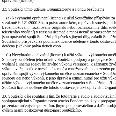
oprávnění (licence).
3.5 Soutěžící tímto uděluje Organizátorovi a Fondu bezúplatně:
(a) Nevýhradní oprávnění (licenci) k užití Soutěžního příspěvku za
v zákoně č. 121/2000 Sb., o právu autorském, o právech související
k rozmnožování, rozšiřování originálu nebo rozmnoženiny díla, sdělo
televizního vysílání) v rozsahu územně a množstevně neomezeném po 
jsou oprávněni spojit Soutěžní příspěvek s jinými díly, zařadit Soutě
Soutěžního příspěvku za podmínek licence udělené v tomto odstavci tř
dotčena jakákoliv práva třetích osob.
(b) Nevýhradní oprávnění (licenci) k užití výkonu výkonného umělce
Smlouvy, za účelem jeho účasti v Soutěži a podpory a propagace So
vysílání a jinému sdělování živého výkonu veřejnosti, k záznamu 
výkonu veřejnosti), v rozsahu územně a množstevně neomezeném po d
oprávněni spojit výkon výkonného umělce zaznamenaného v Soutěžním 
souboru děl nebo výkonů, k jeho úpravě a editaci nutné pro užití výko
užitím výkonu výkonného umělce zaznamenaného v Soutěžním příspěvku
Součástí licence udělené dle tohoto odstavce je také oprávnění Organ
3.6 Soutěžící dále souhlasí s tím, že fotografie a audio a audiovizuál
spolupracujícími s Organizátorem a/nebo Fondem použity k propagaci S
prezentací určených sponzorům, jiným podporovatelům a dalším subjek
ovšem nesmí poškozovat důstojnost Soutěžícího.