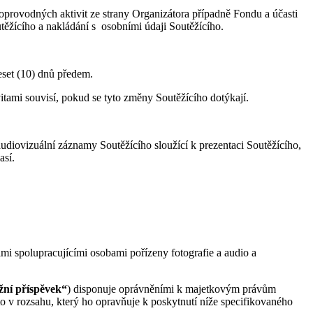
oprovodných aktivit ze strany Organizátora případně Fondu a účasti
těžícího a nakládání s osobními údaji Soutěžícího.
eset (10) dnů předem.
tami souvisí, pokud se tyto změny Soutěžícího dotýkají.
udiovizuální záznamy Soutěžícího sloužící k prezentaci Soutěžícího,
así.
imi spolupracujícími osobami pořízeny fotografie a audio a
žní příspěvek“
) disponuje oprávněními k majetkovým právům
o v rozsahu, který ho opravňuje k poskytnutí níže specifikovaného