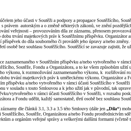
 účelem jeho účasti v Soutěži a podpory a propagace Soutěžícího, Sou
ch s právem autorským a o změně některých zákonů, ve znění pozdějších
vání veřejnosti – provozováním díla ze záznamu, přenosem provozování 
dobu trvání majetkových práv k Soutěžnímu příspěvku. Organizátor an
žní příspěvek do díla souborného či provádět jeho úpravy a/nebo změny. 
etí osobě bez souhlasu Soutěžícího. Soutěžící se zavazuje zajistit, že
 zaznamenaného v Soutěžním příspěvku a/nebo vytvořeného v rámci účas
utěžícího, Soutěže, Fondu a Organizátora, a to ke všem způsobům uži
živého výkonu, k rozmnožování zaznamenaného výkonu, k rozšiřování
obu trvání majetkových práv k uměleckému výkonu. Organizátor a Fond
příspěvku a/nebo vytvořeného v rámci účasti Soutěžícího v Soutěži s
nu v souladu s touto Smlouvou a k jeho užití jak v původní, tak upravené
/vytvořeného v rámci účasti Soutěžícího v Soutěži, v rozsahu poskytn
izátora a Fondu udělit, každý samostatně, třetí osobě bez souhlasu Sout
ní záznamy dle článků 3.1, 3.3 a 3.5 této Smlouvy (dále jen
„Díla“
) moh
outěžícího, Soutěže, Organizátora a/nebo Fondu prostřednictvím sdělova
tům a orgánům veřejné správy a veškerými dalšími formami (včetně těc