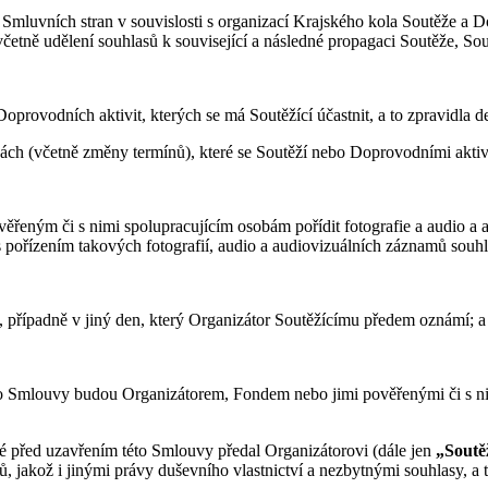
mluvních stran v souvislosti s organizací Krajského kola Soutěže a D
etně udělení souhlasů k související a následné propagaci Soutěže, Sou
oprovodních aktivit, kterých se má Soutěžící účastnit, a to zpravidla d
ách (včetně změny termínů), které se Soutěží nebo Doprovodními aktivi
ěřeným či s nimi spolupracujícím osobám pořídit fotografie a audio a a
 s pořízením takových fotografií, audio a audiovizuálních záznamů souhl
.], případně v jiný den, který Organizátor Soutěžícímu předem oznámí; a
2 této Smlouvy budou Organizátorem, Fondem nebo jimi pověřenými či s n
ré před uzavřením této Smlouvy předal Organizátorovi (dále jen
„Soutě
jakož i jinými právy duševního vlastnictví a nezbytnými souhlasy, a t