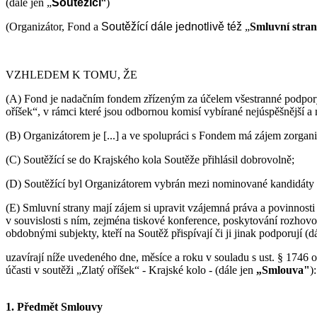
(dále jen „
Soutěžící
“)
(Organizátor, Fond a
Soutěžící
dále jednotlivě též
„
Smluvní stra
VZHLEDEM K TOMU, ŽE
(A) Fond je nadačním fondem zřízeným za účelem všestranné podpory 
oříšek“, v rámci které jsou odbornou komisí vybírané nejúspěšnější a n
(B) Organizátorem je [...] a ve spolupráci s Fondem má zájem zorgani
(C) Soutěžící se do Krajského kola Soutěže přihlásil dobrovolně;
(D) Soutěžící byl Organizátorem vybrán mezi nominované kandidáty p
(E) Smluvní strany mají zájem si upravit vzájemná práva a povinnosti
v souvislosti s ním, zejména tiskové konference, poskytování rozhovo
obdobnými subjekty, kteří na Soutěž přispívají či ji jinak podporují (d
uzavírají níže uvedeného dne, měsíce a roku v souladu s ust. § 1746 
účasti v soutěži „Zlatý oříšek“ - Krajské kolo - (dále jen
„Smlouva"
):
1. Předmět Smlouvy