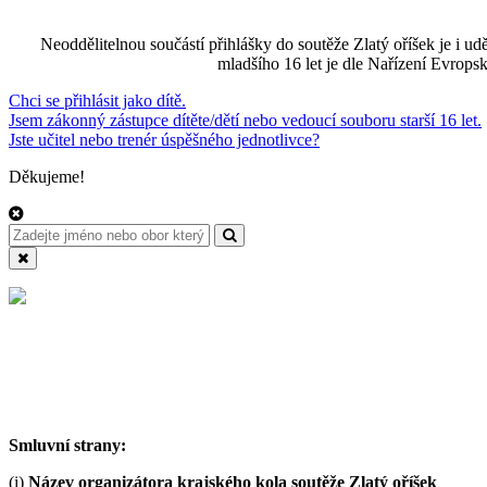
Neoddělitelnou součástí přihlášky do soutěže Zlatý oříšek je i u
mladšího 16 let je dle Nařízení Evrop
Chci se přihlásit jako dítě.
Jsem zákonný zástupce dítěte/dětí nebo vedoucí souboru starší 16 let.
Jste učitel nebo trenér úspěšného jednotlivce?
Děkujeme!
Smluvní strany:
(i)
Název organizátora krajského kola soutěže Zlatý oříšek