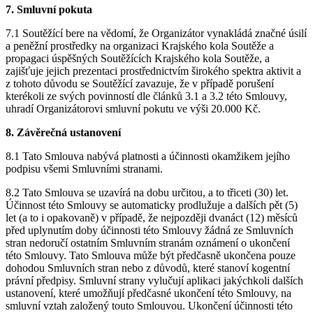
7. Smluvní pokuta
7.1 Soutěžící bere na vědomí, že Organizátor vynakládá značné úsilí
a peněžní prostředky na organizaci Krajského kola Soutěže a
propagaci úspěšných Soutěžících Krajského kola Soutěže, a
zajišťuje jejich prezentaci prostřednictvím širokého spektra aktivit a
z tohoto důvodu se Soutěžící zavazuje, že v případě porušení
kterékoli ze svých povinností dle článků 3.1 a 3.2 této Smlouvy,
uhradí Organizátorovi smluvní pokutu ve výši 20.000 Kč.
8. Závěrečná ustanovení
8.1 Tato Smlouva nabývá platnosti a účinnosti okamžikem jejího
podpisu všemi Smluvními stranami.
8.2 Tato Smlouva se uzavírá na dobu určitou, a to třiceti (30) let.
Účinnost této Smlouvy se automaticky prodlužuje a dalších pět (5)
let (a to i opakovaně) v případě, že nejpozději dvanáct (12) měsíců
před uplynutím doby účinnosti této Smlouvy žádná ze Smluvních
stran nedoručí ostatním Smluvním stranám oznámení o ukončení
této Smlouvy. Tato Smlouva může být předčasně ukončena pouze
dohodou Smluvních stran nebo z důvodů, které stanoví kogentní
právní předpisy. Smluvní strany vylučují aplikaci jakýchkoli dalších
ustanovení, které umožňují předčasné ukončení této Smlouvy, na
smluvní vztah založený touto Smlouvou. Ukončení účinnosti této