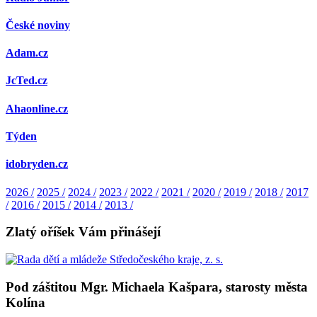
České noviny
Adam.cz
JcTed.cz
Ahaonline.cz
Týden
idobryden.cz
2026 /
2025 /
2024 /
2023 /
2022 /
2021 /
2020 /
2019 /
2018 /
2017
/
2016 /
2015 /
2014 /
2013 /
Zlatý oříšek Vám přinášejí
Pod záštitou Mgr. Michaela Kašpara, starosty města
Kolína