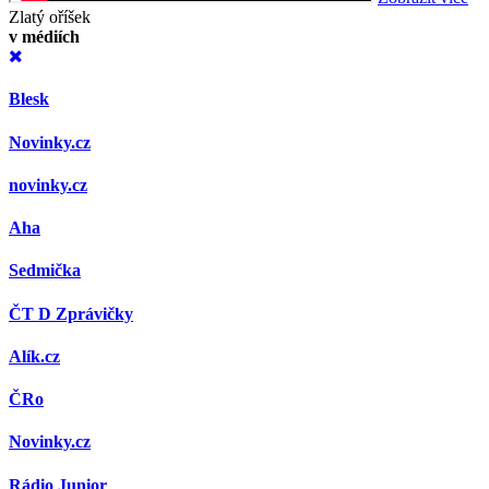
Zlatý oříšek
v médiích
Blesk
Novinky.cz
novinky.cz
Aha
Sedmička
ČT D Zprávičky
Alík.cz
ČRo
Novinky.cz
Rádio Junior