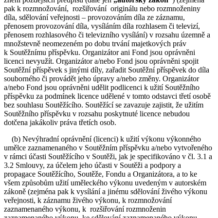
pak k rozmnožování, rozšiřování originálu nebo rozmnoženiny
díla, sdělování veřejnosti – provozováním díla ze záznamu,
přenosem provozování díla, vysíláním díla rozhlasem či televizí,
přenosem rozhlasového či televizního vysílání) v rozsahu územně a
množstevně neomezeném po dobu trvání majetkových práv
k Soutěžnímu příspěvku. Organizátor ani Fond jsou oprávněni
licenci nevyužít. Organizátor a/nebo Fond jsou oprávněni spojit
Soutěžní příspěvek s jinými díly, zařadit Soutěžní příspěvek do díla
souborného či provádět jeho úpravy a/nebo změny. Organizátor
a/nebo Fond jsou oprávněni udělit podlicenci k užití Soutěžního
příspěvku za podmínek licence udělené v tomto odstavci třetí osobě
bez souhlasu Soutěžícího. Soutěžící se zavazuje zajistit, že užitím
Soutěžního příspěvku v rozsahu poskytnuté licence nebudou
dotčena jakákoliv práva třetích osob.
(b) Nevýhradní oprávnění (licenci) k užití výkonu výkonného
umělce zaznamenaného v Soutěžním příspěvku a/nebo vytvořeného
v rámci účasti Soutěžícího v Soutěži, jak je specifikováno v čl. 3.1 a
3.2 Smlouvy, za účelem jeho účasti v Soutěži a podpory a
propagace Soutěžícího, Soutěže, Fondu a Organizátora, a to ke
všem způsobům užití uměleckého výkonu uvedeným v autorském
zákoně (zejména pak k vysílání a jinému sdělování živého výkonu
veřejnosti, k záznamu živého výkonu, k rozmnožování
zaznamenaného výkonu, k rozšiřování rozmnoženin
zaznamenaného výkonu, ke sdělování zaznamenaného výkonu