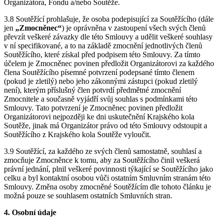
Organizátora, Fondu a/nebo Soutěže.
3.8 Soutěžící prohlašuje, že osoba podepisující za Soutěžícího (dále
jen
„Zmocněnec“
) je oprávněna v zastoupení všech svých členů
převzít veškeré závazky dle této Smlouvy a udělit veškeré souhlasy
v ní specifikované, a to na základě zmocnění jednotlivých členů
Soutěžícího, které získal před podpisem této Smlouvy. Za tímto
účelem je Zmocněnec povinen předložit Organizátorovi za každého
člena Soutěžícího písemné potvrzení podepsané tímto členem
(pokud je zletilý) nebo jeho zákonnými zástupci (pokud zletilý
není), kterým příslušný člen potvrdí předmětné zmocnění
Zmocnitele a současně vyjádří svůj souhlas s podmínkami této
Smlouvy. Tato potvrzení je Zmocněnec povinen předložit
Organizátorovi nejpozději ke dni uskutečnění Krajského kola
Soutěže, jinak má Organizátor právo od této Smlouvy odstoupit a
Soutěžícího z Krajského kola Soutěže vyloučit.
3.9 Soutěžící, za každého ze svých členů samostatně, souhlasí a
zmocňuje Zmocněnce k tomu, aby za Soutěžícího činil veškerá
právní jednání, plnil veškeré povinnosti týkající se Soutěžícího jako
celku a byl kontaktní osobou vůči ostatním Smluvním stranám této
Smlouvy. Změna osoby zmocněné Soutěžícím dle tohoto článku je
možná pouze se souhlasem ostatních Smluvních stran.
4. Osobní údaje