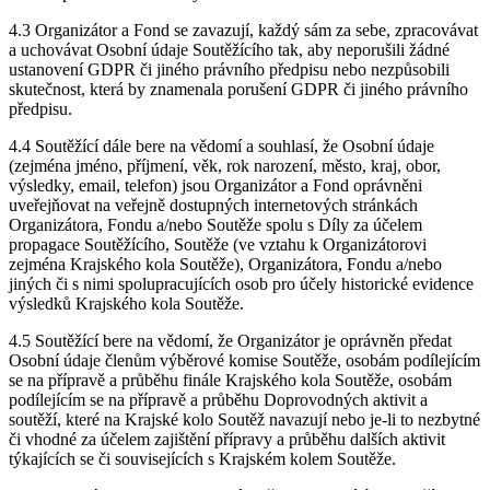
4.3 Organizátor a Fond se zavazují, každý sám za sebe, zpracovávat
a uchovávat Osobní údaje Soutěžícího tak, aby neporušili žádné
ustanovení GDPR či jiného právního předpisu nebo nezpůsobili
skutečnost, která by znamenala porušení GDPR či jiného právního
předpisu.
4.4 Soutěžící dále bere na vědomí a souhlasí, že Osobní údaje
(zejména jméno, příjmení, věk, rok narození, město, kraj, obor,
výsledky, email, telefon) jsou Organizátor a Fond oprávněni
uveřejňovat na veřejně dostupných internetových stránkách
Organizátora, Fondu a/nebo Soutěže spolu s Díly za účelem
propagace Soutěžícího, Soutěže (ve vztahu k Organizátorovi
zejména Krajského kola Soutěže), Organizátora, Fondu a/nebo
jiných či s nimi spolupracujících osob pro účely historické evidence
výsledků Krajského kola Soutěže.
4.5 Soutěžící bere na vědomí, že Organizátor je oprávněn předat
Osobní údaje členům výběrové komise Soutěže, osobám podílejícím
se na přípravě a průběhu finále Krajského kola Soutěže, osobám
podílejícím se na přípravě a průběhu Doprovodných aktivit a
soutěží, které na Krajské kolo Soutěž navazují nebo je-li to nezbytné
či vhodné za účelem zajištění přípravy a průběhu dalších aktivit
týkajících se či souvisejících s Krajském kolem Soutěže.