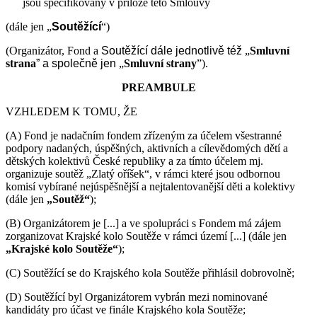
jsou specifikovány v příloze této Smlouvy
(dále jen „
Soutěžící
“)
(Organizátor, Fond a
Soutěžící
dále jednotlivě též
„
Smluvní
strana
” a společně jen
„
Smluvní strany
”).
PREAMBULE
VZHLEDEM K TOMU, ŽE
(A) Fond je nadačním fondem zřízeným za účelem všestranné
podpory nadaných, úspěšných, aktivních a cílevědomých dětí a
dětských kolektivů České republiky a za tímto účelem mj.
organizuje soutěž „Zlatý oříšek“, v rámci které jsou odbornou
komisí vybírané nejúspěšnější a nejtalentovanější děti a kolektivy
(dále jen
„Soutěž“
);
(B) Organizátorem je [...] a ve spolupráci s Fondem má zájem
zorganizovat Krajské kolo Soutěže v rámci území [...] (dále jen
„Krajské kolo Soutěže“
);
(C) Soutěžící se do Krajského kola Soutěže přihlásil dobrovolně;
(D) Soutěžící byl Organizátorem vybrán mezi nominované
kandidáty pro účast ve finále Krajského kola Soutěže;