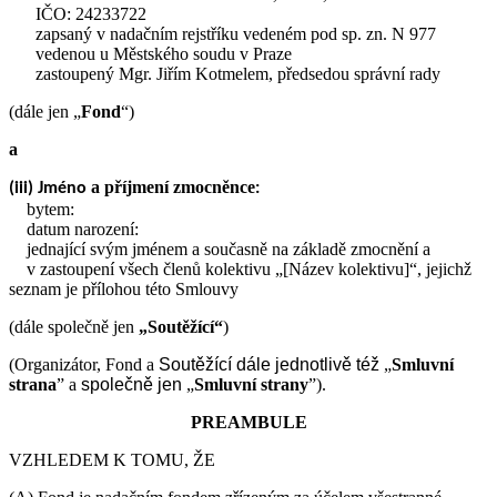
IČO: 24233722
zapsaný v nadačním rejstříku vedeném pod sp. zn. N 977
vedenou u Městského soudu v Praze
zastoupený Mgr. Jiřím Kotmelem, předsedou správní rady
(dále jen „
Fond
“)
a
a příjmení zmocněnce
(iii) Jméno
:
bytem:
datum narození:
jednající svým jménem a současně na základě zmocnění a
v zastoupení všech členů kolektivu „[Název kolektivu]“, jejichž
seznam je přílohou této Smlouvy
(dále společně jen
„Soutěžící“
)
(Organizátor, Fond a
Soutěžící
dále jednotlivě též
„
Smluvní
strana
” a
společně jen
„
Smluvní strany
”).
PREAMBULE
VZHLEDEM K TOMU, ŽE