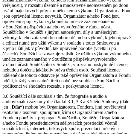
veřejnosti), v rozsahu územně a množstevně neomezeném po dobu
trvání majetkových práv k uměleckému výkonu. Organizátor a Fond
jsou oprávněni licenci nevyužít. Organizátor a/nebo Fond jsou
oprávněni spojit výkon výkonného umělce zaznamenaného
v Soutěžním příspěvku a/nebo vytvořeného v rámci účasti
Soutěžícího v Soutěži s jinými autorskými díly a uměleckými
výkony, k jeho zařazení do souboru děl nebo výkonů, k jeho úpravě
a editaci nutné pro užití výkonu v souladu s touto Smlouvou a
k jeho užití jak v původní, tak upravené podobě (vcelku i po
částech). Soutěžící se zavazuje zajistit, že užitím výkonu výkonného
umělce zaznamenaného v Soutěžním příspěvku/vytvořeného
v rámci účasti Soutěžícího v Soutěži, v rozsahu poskytnuté licence,
nebudou dotčena jakákoliv práva třetích osob. Součástí licence
udělené dle tohoto odstavce je také oprávnění Organizátora a Fondu
udělit, každý samostatně, třetí osobě bez souhlasu Soutěžícího
podlicenci ve shodném rozsahu s poskytnutou licencí.
3.6 Soutěžící dále souhlasí s tím, že fotografie a audio a
audiovizuální záznamy dle článků 3.1, 3.3 a 3.5 této Smlouvy (dále
jen
„Díla“
) mohou být Organizátorem, Fondem, jimi pověřenými
osobami a osobami spolupracujícími s Organizátorem a/nebo
Fondem použity k propagaci Soutěžícího, Soutěže, Organizátora
a/nebo Fondu prostřednictvím sdělovacích prostředků včetně
sociálních sítí, internetu, tiskových zpráv, prezentací určených
sponzorům, jiným podporovatelům a dalším subjektům a orgánům