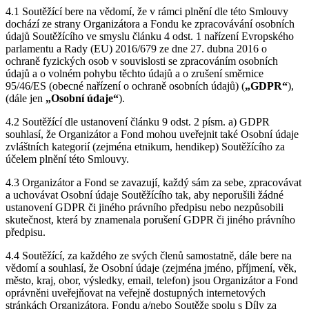
4.1 Soutěžící bere na vědomí, že v rámci plnění dle této Smlouvy
dochází ze strany Organizátora a Fondu ke zpracovávání osobních
údajů Soutěžícího ve smyslu článku 4 odst. 1 nařízení Evropského
parlamentu a Rady (EU) 2016/679 ze dne 27. dubna 2016 o
ochraně fyzických osob v souvislosti se zpracováním osobních
údajů a o volném pohybu těchto údajů a o zrušení směrnice
95/46/ES (obecné nařízení o ochraně osobních údajů) (
„GDPR“
),
(dále jen
„Osobní údaje“
).
4.2 Soutěžící dle ustanovení článku 9 odst. 2 písm. a) GDPR
souhlasí, že Organizátor a Fond mohou uveřejnit také Osobní údaje
zvláštních kategorií (zejména etnikum, hendikep) Soutěžícího za
účelem plnění této Smlouvy.
4.3 Organizátor a Fond se zavazují, každý sám za sebe, zpracovávat
a uchovávat Osobní údaje Soutěžícího tak, aby neporušili žádné
ustanovení GDPR či jiného právního předpisu nebo nezpůsobili
skutečnost, která by znamenala porušení GDPR či jiného právního
předpisu.
4.4 Soutěžící, za každého ze svých členů samostatně, dále bere na
vědomí a souhlasí, že Osobní údaje (zejména jméno, příjmení, věk,
město, kraj, obor, výsledky, email, telefon) jsou Organizátor a Fond
oprávněni uveřejňovat na veřejně dostupných internetových
stránkách Organizátora, Fondu a/nebo Soutěže spolu s Díly za