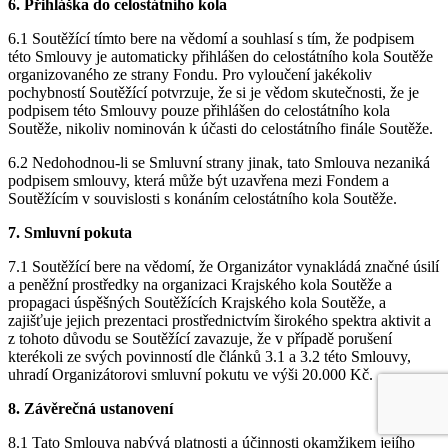
6. Přihláška do celostátního kola
6.1 Soutěžící tímto bere na vědomí a souhlasí s tím, že podpisem
této Smlouvy je automaticky přihlášen do celostátního kola Soutěže
organizovaného ze strany Fondu. Pro vyloučení jakékoliv
pochybností Soutěžící potvrzuje, že si je vědom skutečnosti, že je
podpisem této Smlouvy pouze přihlášen do celostátního kola
Soutěže, nikoliv nominován k účasti do celostátního finále Soutěže.
6.2 Nedohodnou-li se Smluvní strany jinak, tato Smlouva nezaniká
podpisem smlouvy, která může být uzavřena mezi Fondem a
Soutěžícím v souvislosti s konáním celostátního kola Soutěže.
7. Smluvní pokuta
7.1 Soutěžící bere na vědomí, že Organizátor vynakládá značné úsilí
a peněžní prostředky na organizaci Krajského kola Soutěže a
propagaci úspěšných Soutěžících Krajského kola Soutěže, a
zajišťuje jejich prezentaci prostřednictvím širokého spektra aktivit a
z tohoto důvodu se Soutěžící zavazuje, že v případě porušení
kterékoli ze svých povinností dle článků 3.1 a 3.2 této Smlouvy,
uhradí Organizátorovi smluvní pokutu ve výši 20.000 Kč.
8. Závěrečná ustanovení
8.1 Tato Smlouva nabývá platnosti a účinnosti okamžikem jejího