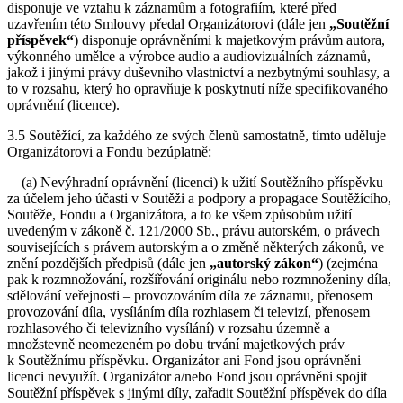
disponuje ve vztahu k záznamům a fotografiím, které před
uzavřením této Smlouvy předal Organizátorovi (dále jen
„Soutěžní
příspěvek“
) disponuje oprávněními k majetkovým právům autora,
výkonného umělce a výrobce audio a audiovizuálních záznamů,
jakož i jinými právy duševního vlastnictví a nezbytnými souhlasy, a
to v rozsahu, který ho opravňuje k poskytnutí níže specifikovaného
oprávnění (licence).
3.5 Soutěžící, za každého ze svých členů samostatně, tímto uděluje
Organizátorovi a Fondu bezúplatně:
(a) Nevýhradní oprávnění (licenci) k užití Soutěžního příspěvku
za účelem jeho účasti v Soutěži a podpory a propagace Soutěžícího,
Soutěže, Fondu a Organizátora, a to ke všem způsobům užití
uvedeným v zákoně č. 121/2000 Sb., právu autorském, o právech
souvisejících s právem autorským a o změně některých zákonů, ve
znění pozdějších předpisů (dále jen
„autorský zákon“
) (zejména
pak k rozmnožování, rozšiřování originálu nebo rozmnoženiny díla,
sdělování veřejnosti – provozováním díla ze záznamu, přenosem
provozování díla, vysíláním díla rozhlasem či televizí, přenosem
rozhlasového či televizního vysílání) v rozsahu územně a
množstevně neomezeném po dobu trvání majetkových práv
k Soutěžnímu příspěvku. Organizátor ani Fond jsou oprávněni
licenci nevyužít. Organizátor a/nebo Fond jsou oprávněni spojit
Soutěžní příspěvek s jinými díly, zařadit Soutěžní příspěvek do díla