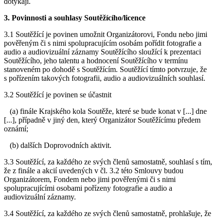
dotýkají.
3. Povinnosti a souhlasy Soutěžícího/licence
3.1 Soutěžící je povinen umožnit Organizátorovi, Fondu nebo jimi
pověřeným či s nimi spolupracujícím osobám pořídit fotografie a
audio a audiovizuální záznamy Soutěžícího sloužící k prezentaci
Soutěžícího, jeho talentu a hodnocení Soutěžícího v termínu
stanoveném po dohodě s Soutěžícím. Soutěžící tímto potvrzuje, že
s pořízením takových fotografii, audio a audiovizuálních souhlasí.
3.2 Soutěžící je povinen se účastnit
(a) finále Krajského kola Soutěže, které se bude konat v [...] dne
[...], případně v jiný den, který Organizátor Soutěžícímu předem
oznámí;
(b) dalších Doprovodních aktivit.
3.3 Soutěžící, za každého ze svých členů samostatně, souhlasí s tím,
že z finále a akcií uvedených v čl. 3.2 této Smlouvy budou
Organizátorem, Fondem nebo jimi pověřenými či s nimi
spolupracujícími osobami pořízeny fotografie a audio a
audiovizuální záznamy.
3.4 Soutěžící, za každého ze svých členů samostatně, prohlašuje, že