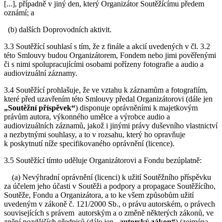
[...], případně v jiný den, který Organizátor Soutěžícímu předem
oznámí; a
(b) dalších Doprovodních aktivit.
3.3 Soutěžící souhlasí s tím, že z finále a akcií uvedených v čl. 3.2
této Smlouvy budou Organizátorem, Fondem nebo jimi pověřenými
či s nimi spolupracujícími osobami pořízeny fotografie a audio a
audiovizuální záznamy.
3.4 Soutěžící prohlašuje, že ve vztahu k záznamům a fotografiím,
které před uzavřením této Smlouvy předal Organizátorovi (dále jen
„Soutěžní příspěvek“
) disponuje oprávněními k majetkovým
právům autora, výkonného umělce a výrobce audio a
audiovizuálních záznamů, jakož i jinými právy duševního vlastnictví
a nezbytnými souhlasy, a to v rozsahu, který ho opravňuje
k poskytnutí níže specifikovaného oprávnění (licence).
3.5 Soutěžící tímto uděluje Organizátorovi a Fondu bezúplatně:
(a) Nevýhradní oprávnění (licenci) k užití Soutěžního příspěvku
za účelem jeho účasti v Soutěži a podpory a propagace Soutěžícího,
Soutěže, Fondu a Organizátora, a to ke všem způsobům užití
uvedeným v zákoně č. 121/2000 Sb., o právu autorském, o právech
souvisejících s právem autorským a o změně některých zákonů, ve
znění pozdějších předpisů (dále jen
„autorský zákon“
) (zejména