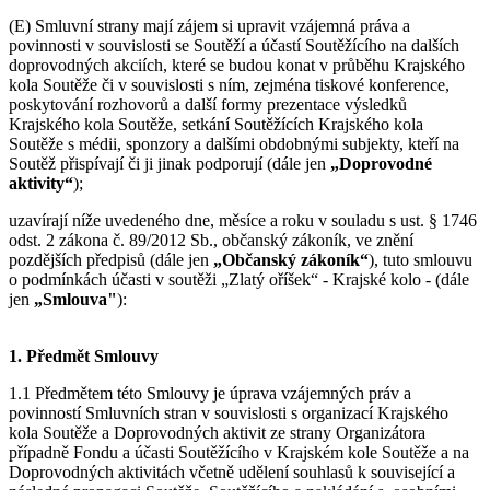
(E) Smluvní strany mají zájem si upravit vzájemná práva a
povinnosti v souvislosti se Soutěží a účastí Soutěžícího na dalších
doprovodných akciích, které se budou konat v průběhu Krajského
kola Soutěže či v souvislosti s ním, zejména tiskové konference,
poskytování rozhovorů a další formy prezentace výsledků
Krajského kola Soutěže, setkání Soutěžících Krajského kola
Soutěže s médii, sponzory a dalšími obdobnými subjekty, kteří na
Soutěž přispívají či ji jinak podporují (dále jen
„Doprovodné
aktivity“
);
uzavírají níže uvedeného dne, měsíce a roku v souladu s ust. § 1746
odst. 2 zákona č. 89/2012 Sb., občanský zákoník, ve znění
pozdějších předpisů (dále jen
„Občanský zákoník“
), tuto smlouvu
o podmínkách účasti v soutěži „Zlatý oříšek“ - Krajské kolo - (dále
jen
„Smlouva"
):
1. Předmět Smlouvy
1.1 Předmětem této Smlouvy je úprava vzájemných práv a
povinností Smluvních stran v souvislosti s organizací Krajského
kola Soutěže a Doprovodných aktivit ze strany Organizátora
případně Fondu a účasti Soutěžícího v Krajském kole Soutěže a na
Doprovodných aktivitách včetně udělení souhlasů k související a