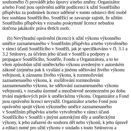
souborného či provádět jeho úpravy a/nebo změny. Organizátor
a/nebo Fond jsou oprávněni udělit podlicenci k užití Soutěžního
příspěvku za podmínek licence udělené v tomto odstavci třetí osobě
bez souhlasu Soutěžícího. Soutěžící se zavazuje zajistit, že užitím
Soutěžního příspěvku v rozsahu poskytnuté licence nebudou
dotčena jakákoliv práva třetích osob.
(b) Nevýhradní oprávnění (licenci) k užití výkonu výkonného
umělce zaznamenaného v Soutěžním příspěvku a/nebo vytvořeného
v rámci účasti Soutěžícího v Soutěži, jak je specifikováno v čl. 3.1 a
3.2 Smlouvy, za účelem jeho účasti v Soutěži a podpory a
propagace Soutěžícího, Soutěže, Fondu a Organizátora, a to ke
všem způsobům užití uměleckého výkonu uvedeným v autorském
zákoně (zejména pak k vysílání a jinému sdělování živého výkonu
veřejnosti, k záznamu živého výkonu, k rozmnožování
zaznamenaného výkonu, k rozšiřování rozmnoženin
zaznamenaného výkonu, ke sdělování zaznamenaného výkonu
veřejnosti), v rozsahu územně a množstevně neomezeném po dobu
trvání majetkových práv k uměleckému výkonu. Organizátor a Fond
jsou oprávněni licenci nevyužít. Organizátor a/nebo Fond jsou
oprávněni spojit výkon výkonného umělce zaznamenaného
v Soutěžním příspěvku a/nebo vytvořeného v rámci účasti
Soutěžícího v Soutěži s jinými autorskými díly a uměleckými
výkony, k jeho zařazení do souboru děl nebo výkonů, k jeho úpravě
a editaci nutné pro užití výkonu v souladu s touto Smlouvou a