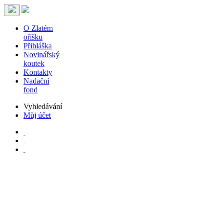
O Zlatém
oříšku
Přihláška
Novinářský
koutek
Kontakty
Nadační
fond
Vyhledávání
Můj účet