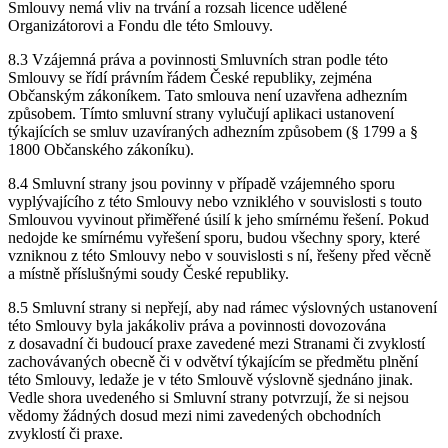
Smlouvy nemá vliv na trvání a rozsah licence udělené
Organizátorovi a Fondu dle této Smlouvy.
8.3 Vzájemná práva a povinnosti Smluvních stran podle této
Smlouvy se řídí právním řádem České republiky, zejména
Občanským zákoníkem. Tato smlouva není uzavřena adhezním
způsobem. Tímto smluvní strany vylučují aplikaci ustanovení
týkajících se smluv uzavíraných adhezním způsobem (§ 1799 a §
1800 Občanského zákoníku).
8.4 Smluvní strany jsou povinny v případě vzájemného sporu
vyplývajícího z této Smlouvy nebo vzniklého v souvislosti s touto
Smlouvou vyvinout přiměřené úsilí k jeho smírnému řešení. Pokud
nedojde ke smírnému vyřešení sporu, budou všechny spory, které
vzniknou z této Smlouvy nebo v souvislosti s ní, řešeny před věcně
a místně příslušnými soudy České republiky.
8.5 Smluvní strany si nepřejí, aby nad rámec výslovných ustanovení
této Smlouvy byla jakákoliv práva a povinnosti dovozována
z dosavadní či budoucí praxe zavedené mezi Stranami či zvyklostí
zachovávaných obecně či v odvětví týkajícím se předmětu plnění
této Smlouvy, ledaže je v této Smlouvě výslovně sjednáno jinak.
Vedle shora uvedeného si Smluvní strany potvrzují, že si nejsou
vědomy žádných dosud mezi nimi zavedených obchodních
zvyklostí či praxe.