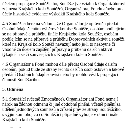
účelem propagace Soutěžícího, Soutěže (ve vztahu k Organizátorovi
zejména Krajského kola Soutěže), Organizátora, Fondu a/nebo pro
účely historické evidence výsledků Krajského kola Soutěže.
4.5 Soutěžící bere na vědomí, že Organizátor je oprávněn předat
Osobní údaje členům výběrové komise Soutěže, osobám podílejícím
se na přípravě a průběhu finále Krajského kola Soutěže, osobám
podílejícím se na přípravě a průběhu Doprovodních aktivit a soutěží,
které na Krajské kolo Soutěž navazují nebo je-li to nezbytné či
vhodné za účelem zajištění přípravy a průběhu dalších aktivit
týkajících se či souvisejících s Krajském kolem Soutěže.
4.6 Organizátor a Fond mohou dále předat Osobní údaje dalším
osobám, pokud bude ze strany těchto dalších osob osloven a takové
předání Osobních údajů souvisí nebo by mohlo vést k propagaci
činnosti Soutěžícího.
5. Odměna
5.1 Soutěžící (včetně Zmocněnce), Organizátor ani Fond nemají
nárok na žádnou odměnu či jiné obdobné plnění, včetně plnění za
udělení jednotlivých souhlasů a zřízení práv ze strany Soutěžícího,
s výjimkou toho, co co Soutěžící případně vyhraje v rámci finále
Krajského kola Soutěže.