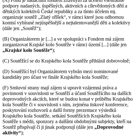
(A) Fond je nadačním fondem zřízeným za účelem všestranné
podpory nadaných, úspěšných, aktivních a cílevědomých dětí a
dětských kolektivů České republiky a za tímto účelem mj.
organizuje soutěž „Zlatý oříšek“, v rámci které jsou odbornou
komisí vybírané nejúspěšnější a nejtalentovanější děti a kolektivy
(dále jen „Soutěž“);
(B) Organizátorem je [...] a ve spolupráci s Fondem má zájem
zorganizovat Krajské kolo Soutěže v rámci území [...] (dále jen
„Krajské kolo Soutěže“
);
(C) Soutěžící se do Krajského kola Soutěže přihlásil dobrovolně;
(D) Soutěžící byl Organizátorem vybrán mezi nominované
kandidáty pro účast ve finále Krajského kola Soutěže;
(F) Smluvní strany mají zájem si upravit vzájemná práva a
povinnosti v souvislosti se Soutěží a účastí Soutěžícího na dalších
doprovodných akciích, které se budou konat v průběhu Krajského
kola Soutěže či v souvislosti s ním, zejména tiskové konference,
poskytování rozhovorů a další formy prezentace výsledků
Krajského kola Soutěže, setkání Soutěžících Krajského kola
Soutěže s médii, sponzory a dalšími obdobnými subjekty, kteří na
Soutěž přispívají či ji jinak podporují (dále jen
„Doprovodné
aktivity“
);