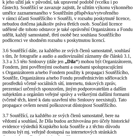
k jeho užití jak v původní, tak upravené podobě (vcelku i po
částech). Soutěžící se zavazuje zajistit, že užitím výkonu výkonného
umělce zaznamenaného v Soutěžním příspěvku/vytvořeného
v rámci účasti Soutěžícího v Soutěži, v rozsahu poskytnuté licence,
nebudou dotčena jakákoliv práva třetích osob. Součástí licence
udělené dle tohoto odstavce je také oprávnění Organizátora a Fondu
udělit, každý samostatně, třetí osobě bez souhlasu Soutěžícího
podlicenci ve shodném rozsahu s poskytnutou licencí.
3.6 Soutěžící dále, za každého ze svých členů samostatně, souhlasí
s tím, že fotografie a audio a audiovizuální záznamy dle článků 3.1,
3.3 a 3.5 této Smlouvy (dále jen
„Díla“
) mohou být Organizátorem,
Fondem, jimi pověřenými osobami a osobami spolupracujícími
s Organizátorem a/nebo Fondem použity k propagaci Soutěžícího,
Soutěže, Organizátora a/nebo Fondu prostřednictvím sdělovacích
prostředků včetně sociálních sítí, internetu, tiskových zpráv,
prezentací určených sponzorům, jiným podporovatelům a dalším
subjektům a orgánům veřejné správy a veškerými dalšími formami
(včetně těch, které k datu uzavření této Smlouvy neexistují). Tato
propagace ovšem nesmí poškozovat důstojnost Soutěžícího.
3.7 Soutěžící, za každého ze svých členů samostatně, bere na
vědomí a souhlasí, že Díla budou archivována pro účely historické
evidence výsledků Krajského kola Soutěže a z těchto důvodu
mohou být mj. veřejně dostupná na internetových stránkách