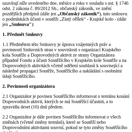
uzavírají níže uvedeného dne, měsíce a roku v souladu s ust. § 1746
odst. 2 zákona č. 89/2012 Sb., občanský zákoník, ve znění
pozdějších předpisů (dále jen
„Občanský zákoník“
), tuto smlouvu
o podmínkách účasti v soutěži „Zlatý oříšek“ - Krajské kolo - (dále
jen
„Smlouva"
):
1. Předmět Smlouvy
1.1 Předmětem této Smlouvy je úprava vzájemných práv a
povinností Smluvních stran v souvislosti s organizací Krajského
kola Soutěže a Doprovodných aktivit ze strany Organizátora
případně Fondu a účasti Soutěžícího v Krajském kole Soutěže a na
Doprovodných aktivitách včetně udělení souhlasů k související a
následné propagaci Soutěže, Soutěžícího a nakládání s osobními
údaji Soutěžícího.
2. Povinnosti organizátora
2.1 Organizátor je povinen Soutěžícího informovat o termínu konání
Doprovodních aktivit, kterých se má Soutěžící účastnit, a to
zpravidla deset (10) dnů předem.
2.2 Organizátor je dále povinen Soutěžícího informovat o všech
změnách (včetně změny termínů), které se Soutěží nebo
Doprovodními aktivitami souvisí, pokud se tyto změny Soutěžícího