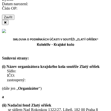
Datum narození:
Číslo OP:
Zavřít
SMLOUVA O PODMÍNKÁCH ÚČASTI V SOUTĚŽI „ZLATÝ OŘÍŠEK“
Kolektiv - Krajské kolo
Smluvní strany:
(i)
Název organizátora krajského kola soutěže Zlatý oříšek
Sídlo:
IČO:
zastoupený:
(dále jen „
Organizátor
“)
a
(ii) Nadační fond Zlatý oříšek
se sídlem Nad Rokoskou 1322/27, Libeň, 182 00 Praha 8