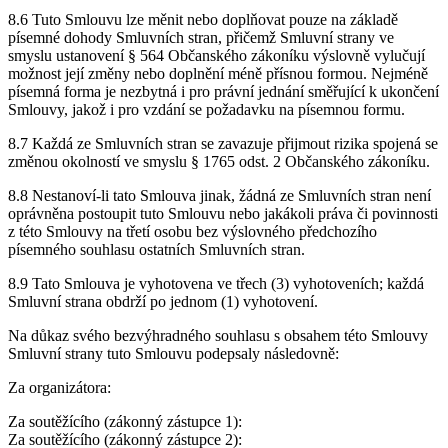
8.6 Tuto Smlouvu lze měnit nebo doplňovat pouze na základě
písemné dohody Smluvních stran, přičemž Smluvní strany ve
smyslu ustanovení § 564 Občanského zákoníku výslovně vylučují
možnost její změny nebo doplnění méně přísnou formou. Nejméně
písemná forma je nezbytná i pro právní jednání směřující k ukončení
Smlouvy, jakož i pro vzdání se požadavku na písemnou formu.
8.7 Každá ze Smluvních stran se zavazuje přijmout rizika spojená se
změnou okolností ve smyslu § 1765 odst. 2 Občanského zákoníku.
8.8 Nestanoví-li tato Smlouva jinak, žádná ze Smluvních stran není
oprávněna postoupit tuto Smlouvu nebo jakákoli práva či povinnosti
z této Smlouvy na třetí osobu bez výslovného předchozího
písemného souhlasu ostatních Smluvních stran.
8.9 Tato Smlouva je vyhotovena ve třech (3) vyhotoveních; každá
Smluvní strana obdrží po jednom (1) vyhotovení.
Na důkaz svého bezvýhradného souhlasu s obsahem této Smlouvy
Smluvní strany tuto Smlouvu podepsaly následovně:
Za organizátora:
Za soutěžícího (zákonný zástupce 1):
Za soutěžícího (zákonný zástupce 2):