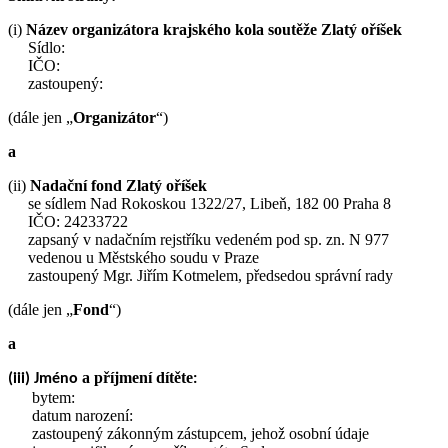
(i)
Název organizátora krajského kola soutěže Zlatý oříšek
Sídlo:
IČO:
zastoupený:
(dále jen „
Organizátor
“)
a
(ii)
Nadační fond Zlatý oříšek
se sídlem Nad Rokoskou 1322/27, Libeň, 182 00 Praha 8
IČO: 24233722
zapsaný v nadačním rejstříku vedeném pod sp. zn. N 977
vedenou u Městského soudu v Praze
zastoupený Mgr. Jiřím Kotmelem, předsedou správní rady
(dále jen „
Fond
“)
a
a příjmení dítěte
(iii) Jméno
:
bytem:
datum narození:
zastoupený zákonným zástupcem, jehož osobní údaje