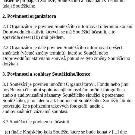
následné propagaci Soutěže, Soutěžícího a nakládání s osobními
údaji Soutěžícího.
2. Povinnosti organizátora
2.1 Organizátor je povinen Soutěžícího informovat o termínu konání
Doprovodních aktivit, kterých se má Soutěžící účastnit, a to
zpravidla deset (10) dnů předem.
2.2 Organizátor je dále povinen Soutěžícího informovat o všech
změnách (včetně změny termínů), které se Soutěží nebo
Doprovodními aktivitami souvisí, pokud se tyto změny Soutěžícího
dotýkají.
3. Povinnosti a souhlasy Soutěžícího/licence
3.1 Soutěžící je povinen umožnit Organizátorovi, Fondu nebo jimi
pověřeným či s nimi spolupracujícím osobám pořídit fotografie a
audio a audiovizuální záznamy Soutěžícího sloužící k prezentaci
Soutěžícího, jeho talentu a k hodnocení Soutěžícího. Soutěžící tímto
potvrzuje, že s pořízením takových fotografií, audio a
audiovizuálních záznamů souhlasí.
3.2 Soutěžící je povinen se účastnit
(a) finále Krajského kola Soutěže, které se bude konat v [...] dne