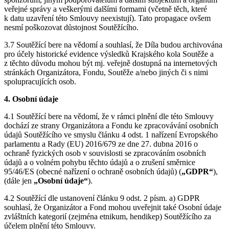
veřejné správy a veškerými dalšími formami (včetně těch, které
k datu uzavření této Smlouvy neexistují). Tato propagace ovšem
nesmí poškozovat důstojnost Soutěžícího.
3.7 Soutěžící bere na vědomí a souhlasí, že Díla budou archivována
pro účely historické evidence výsledků Krajského kola Soutěže a
z těchto důvodu mohou být mj. veřejně dostupná na internetových
stránkách Organizátora, Fondu, Soutěže a/nebo jiných či s nimi
spolupracujících osob.
4. Osobní údaje
4.1 Soutěžící bere na vědomí, že v rámci plnění dle této Smlouvy
dochází ze strany Organizátora a Fondu ke zpracovávání osobních
údajů Soutěžícího ve smyslu článku 4 odst. 1 nařízení Evropského
parlamentu a Rady (EU) 2016/679 ze dne 27. dubna 2016 o
ochraně fyzických osob v souvislosti se zpracováním osobních
údajů a o volném pohybu těchto údajů a o zrušení směrnice
95/46/ES (obecné nařízení o ochraně osobních údajů) (
„GDPR“
),
(dále jen
„Osobní údaje“
).
4.2 Soutěžící dle ustanovení článku 9 odst. 2 písm. a) GDPR
souhlasí, že Organizátor a Fond mohou uveřejnit také Osobní údaje
zvláštních kategorií (zejména etnikum, hendikep) Soutěžícího za
účelem plnění této Smlouvy.