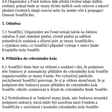
4.6 Organizátor a Fond mohou dále předat Osobní údaje dalším
osobám, pokud bude ze strany těchto dalších osob osloven a takové
předání Osobních údajů souvisí nebo by mohlo vést k propagaci
činnosti Soutěžícího.
5. Odměna
5.1 Soutěžící, Organizátor ani Fond nemají nárok na žádnou
odměnu či jiné obdobné plnění, včetně plnění za udělení
jednotlivých souhlasů a zřízení práv ze strany Soutěžícího,
s výjimkou toho, co Soutěžící případně vyhraje v rámci finále
Krajského kola Soutěže.
6. Přihláška do celostátního kola
6.1 Soutěžící tímto bere na vědomí a souhlasí s tím, že podpisem
této Smlouvy je automaticky přihlášen do celostátního kola Soutěže
organizovaného ze strany Fondu. Pro vyloučení jakékoliv
pochybností Soutěžící potvrzuje, že si je vědom skutečnosti, že je
podpisem této Smlouvy pouze přihlášen do celostátního kola
Soutěže, nikoliv nominován k účasti do celostátního finále Soutěže.
6.2 Nedohodnou-li se Smluvní strany jinak, tato Smlouva nezaniká
podpisem smlouvy, která může být uzavřena mezi Fondem a
Soutěžícím v souvislosti s konáním celostátního kola Soutěže.