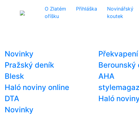
O Zlatém
Přihláška
Novinářský
oříšku
koutek
Novinky
Překvapení
Pražský deník
Berounský 
Blesk
AHA
Haló noviny online
stylemagaz
DTA
Haló novin
Novinky