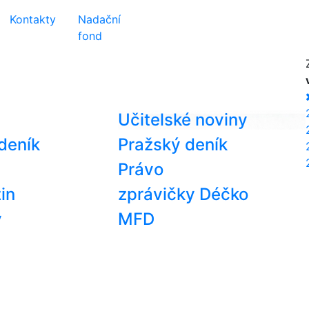
Kontakty
Nadační
fond
Učitelské noviny
deník
Pražský deník
Právo
in
zprávičky Déčko
y
MFD