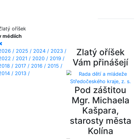
Zlatý oříšek
v médiích
Zlatý oříšek
2026 /
2025 /
2024 /
2023 /
2022 /
2021 /
2020 /
2019 /
Vám přinášejí
2018 /
2017 /
2016 /
2015 /
2014 /
2013 /
Pod záštitou
Mgr. Michaela
Kašpara,
starosty města
Kolína