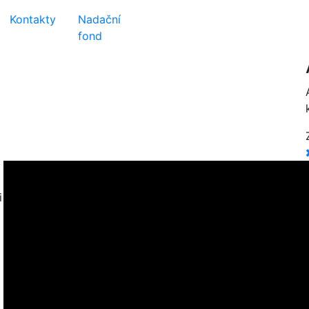
Kontakty
Nadační
fond
i