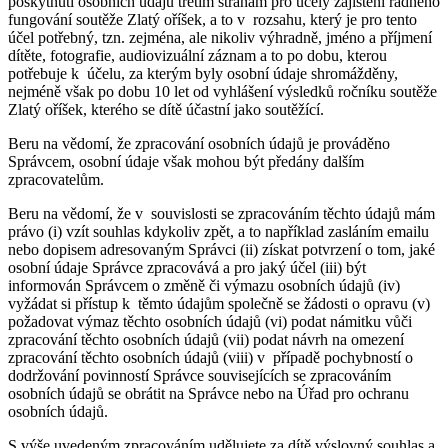
poskytnutí osobních údajů třetím stranám pro účely zajištění řádného
fungování soutěže Zlatý oříšek, a to v rozsahu, který je pro tento
účel potřebný, tzn. zejména, ale nikoliv výhradně, jméno a příjmení
dítěte, fotografie, audiovizuální záznam a to po dobu, kterou
potřebuje k účelu, za kterým byly osobní údaje shromážděny,
nejméně však po dobu 10 let od vyhlášení výsledků ročníku soutěže
Zlatý oříšek, kterého se dítě účastní jako soutěžící.
Beru na vědomí, že zpracování osobních údajů je prováděno
Správcem, osobní údaje však mohou být předány dalším
zpracovatelům.
Beru na vědomí, že v souvislosti se zpracováním těchto údajů mám
právo (i) vzít souhlas kdykoliv zpět, a to například zasláním emailu
nebo dopisem adresovaným Správci (ii) získat potvrzení o tom, jaké
osobní údaje Správce zpracovává a pro jaký účel (iii) být
informován Správcem o změně či výmazu osobních údajů (iv)
vyžádat si přístup k těmto údajům společně se žádosti o opravu (v)
požadovat výmaz těchto osobních údajů (vi) podat námitku vůči
zpracování těchto osobních údajů (vii) podat návrh na omezení
zpracování těchto osobních údajů (viii) v případě pochybností o
dodržování povinností Správce souvisejících se zpracováním
osobních údajů se obrátit na Správce nebo na Úřad pro ochranu
osobních údajů.
S výše uvedeným zpracováním udělujete za dítě výslovný souhlas a