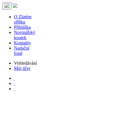
O Zlatém
oříšku
Přihláška
Novinářský
koutek
Kontakty
Nadační
fond
Vyhledávání
Můj účet