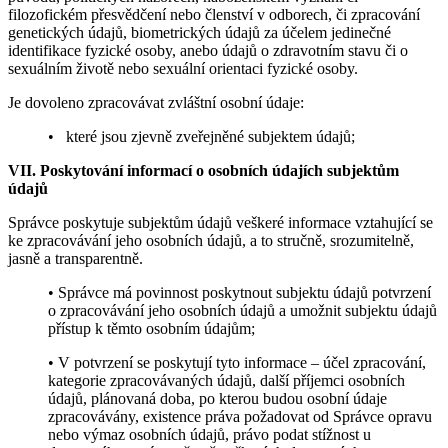
filozofickém přesvědčení nebo členství v odborech, či zpracování
genetických údajů, biometrických údajů za účelem jedinečné
identifikace fyzické osoby, anebo údajů o zdravotním stavu či o
sexuálním životě nebo sexuální orientaci fyzické osoby.
Je dovoleno zpracovávat zvláštní osobní údaje:
• které jsou zjevně zveřejněné subjektem údajů;
VII. Poskytování informací o osobních údajích subjektům
údajů
Správce poskytuje subjektům údajů veškeré informace vztahující se
ke zpracovávání jeho osobních údajů, a to stručně, srozumitelně,
jasně a transparentně.
• Správce má povinnost poskytnout subjektu údajů potvrzení
o zpracovávání jeho osobních údajů a umožnit subjektu údajů
přístup k těmto osobním údajům;
• V potvrzení se poskytují tyto informace – účel zpracování,
kategorie zpracovávaných údajů, další příjemci osobních
údajů, plánovaná doba, po kterou budou osobní údaje
zpracovávány, existence práva požadovat od Správce opravu
nebo výmaz osobních údajů, právo podat stížnost u