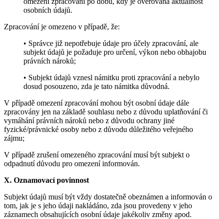
omezení zpracování po dobu, kdy je ověřována aktuálnost
osobních údajů.
Zpracování je omezeno v případě, že:
• Správce již nepotřebuje údaje pro účely zpracování, ale
subjekt údajů je požaduje pro určení, výkon nebo obhajobu
právních nároků;
• Subjekt údajů vznesl námitku proti zpracování a nebylo
dosud posouzeno, zda je tato námitka důvodná.
V případě omezení zpracování mohou být osobní údaje dále
zpracovány jen na základě souhlasu nebo z důvodu uplatňování či
vymáhání právních nároků nebo z důvodu ochrany jiné
fyzické/právnické osoby nebo z důvodu důležitého veřejného
zájmu;
V případě zrušení omezeného zpracování musí být subjekt o
odpadnutí důvodu pro omezení informován.
X. Oznamovací povinnost
Subjekt údajů musí být vždy dostatečně obeznámen a informován o
tom, jak je s jeho údaji nakládáno, zda jsou provedeny v jeho
záznamech obsahujících osobní údaje jakékoliv změny apod.