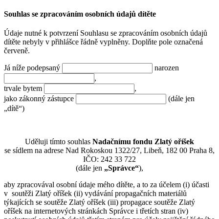
Souhlas se zpracováním osobních údajů dítěte
Údaje nutné k potvrzení Souhlasu se zpracováním osobních údajů
dítěte nebyly v přihlášce řádně vyplněny. Doplňte pole označená
červeně.
Já níže podepsaný
narozen
,
trvale bytem
,
jako zákonný zástupce
(dále jen
„dítě“)
Uděluji tímto souhlas
Nadačnímu fondu Zlatý oříšek
se sídlem na adrese Nad Rokoskou 1322/27, Libeň, 182 00 Praha 8,
IČO: 242 33 722
(dále jen
„Správce“
),
aby zpracovával osobní údaje mého dítěte, a to za účelem (i) účasti
v soutěži Zlatý oříšek (ii) vydávání propagačních materiálů
týkajících se soutěže Zlatý oříšek (iii) propagace soutěže Zlatý
oříšek na internetových stránkách Správce i třetích stran (iv)