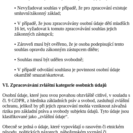
• Nevyžadovat souhlas v případě, že pro zpracování existuje
smluvní/zákonný základ;
• V případě, že jsou zpracovávány osobní údaje dětí mladších
16 let, vyžadovat k tomuto zpracovávání souhlas jejich
zákonných zástupců;
• Zároveň musí být ověřeno, že je osoba podepisující tento
souhlas opravdu zákonným zástupcem dítěte;
• Souhlas musí být udělen svobodně;
• V případě odvolání souhlasu je povinnost osobní údaje
okamžitě smazat/skartovat.
VI. Zpracovávání zvláštní kategorie osobních údajů
Osobní údaje, které jsou svou povahou obzvláště citlivé, v souladu s
čl. 9 GDPR, z hlediska základních práv a svobod, zasluhují zvláštní
ochranu, jelikož by při jejich zpracování mohla vzniknout závažná
rizika pro základní práva a svobody subjektu údajů. Tyto údaje jsou
klasifikované jako „zvláštní údaje“.
Obecně se jedná o údaje, které vypovídají o rasovém či etnickém
původu, politických názorech, náboženském vyznání či