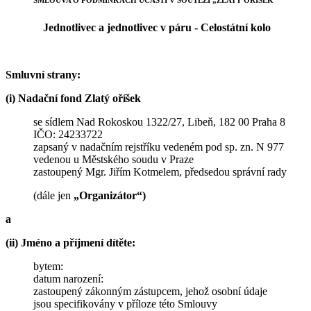
Jednotlivec a jednotlivec v páru - Celostátní kolo
Smluvní strany:
(i) Nadační fond Zlatý oříšek
se sídlem Nad Rokoskou 1322/27, Libeň, 182 00 Praha 8
IČO: 24233722
zapsaný v nadačním rejstříku vedeném pod sp. zn. N 977
vedenou u Městského soudu v Praze
zastoupený Mgr. Jiřím Kotmelem, předsedou správní rady
(dále jen
„Organizátor“)
a
(ii) Jméno a příjmení dítěte:
bytem:
datum narození:
zastoupený zákonným zástupcem, jehož osobní údaje
jsou specifikovány v příloze této Smlouvy