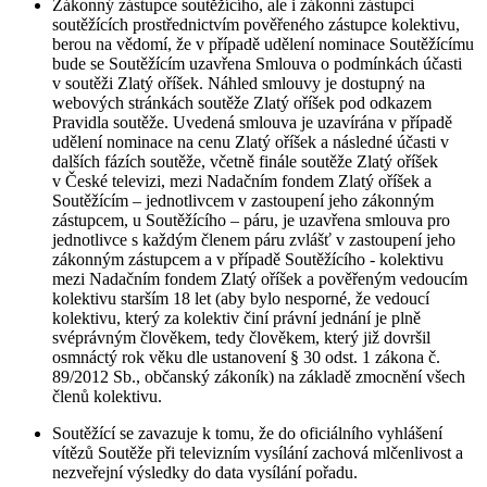
Zákonný zástupce soutěžícího, ale i zákonní zástupci
soutěžících prostřednictvím pověřeného zástupce kolektivu,
berou na vědomí, že v případě udělení nominace Soutěžícímu
bude se Soutěžícím uzavřena Smlouva o podmínkách účasti
v soutěži Zlatý oříšek. Náhled smlouvy je dostupný na
webových stránkách soutěže Zlatý oříšek pod odkazem
Pravidla soutěže. Uvedená smlouva je uzavírána v případě
udělení nominace na cenu Zlatý oříšek a následné účasti v
dalších fázích soutěže, včetně finále soutěže Zlatý oříšek
v České televizi, mezi Nadačním fondem Zlatý oříšek a
Soutěžícím – jednotlivcem v zastoupení jeho zákonným
zástupcem, u Soutěžícího – páru, je uzavřena smlouva pro
jednotlivce s každým členem páru zvlášť v zastoupení jeho
zákonným zástupcem a v případě Soutěžícího - kolektivu
mezi Nadačním fondem Zlatý oříšek a pověřeným vedoucím
kolektivu starším 18 let (aby bylo nesporné, že vedoucí
kolektivu, který za kolektiv činí právní jednání je plně
svéprávným člověkem, tedy člověkem, který již dovršil
osmnáctý rok věku dle ustanovení § 30 odst. 1 zákona č.
89/2012 Sb., občanský zákoník) na základě zmocnění všech
členů kolektivu.
Soutěžící se zavazuje k tomu, že do oficiálního vyhlášení
vítězů Soutěže při televizním vysílání zachová mlčenlivost a
nezveřejní výsledky do data vysílání pořadu.