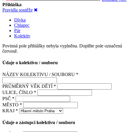
Přihláška
Pravidla soutěže
Dívka
Chlapec
Pár
Kolektiv
Povinná pole přihlášky nebyla vyplněna. Doplňte pole označená
červeně.
Údaje o kolektivu / souboru
NÁZEV KOLEKTIVU / SOUBORU *
PRŮMĚRNÝ VĚK DĚTÍ *
ULICE, ČÍSLO *
PSČ *
MĚSTO *
KRAJ *
Údaje o zástupci kolektivu / souboru