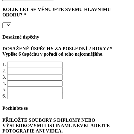
KOLIK LET SE VĚNUJETE SVÉMU HLAVNÍMU
OBORU? *
Dosažené úspěchy
DOSAŽENÉ ÚSPĚCHY ZA POSLEDNÍ 2 ROKY? *
Vypište 6 úspěchů v pořadí od toho nejcennějšího.
1.
2.
3.
4.
5.
6.
Pochlubte se
PŘILOŽTE SOUBORY S DIPLOMY NEBO
VÝSLEDKOVÝMI LISTINAMI. NEVKLÁDEJTE
FOTOGRAFIE ANI VIDEA.