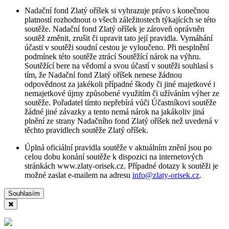
Nadační fond Zlatý oříšek si vyhrazuje právo s konečnou
platností rozhodnout o všech záležitostech týkajících se této
soutěže. Nadační fond Zlatý oříšek je zároveň oprávněn
soutěž změnit, zrušit či upravit tato její pravidla. Vymáhání
účasti v soutěži soudní cestou je vyloučeno. Při nesplnění
podmínek této soutěže ztrácí Soutěžící nárok na výhru.
Soutěžící bere na vědomí a svou účastí v soutěži souhlasí s
tím, že Nadační fond Zlatý oříšek nenese žádnou
odpovědnost za jakékoli případné škody či jiné majetkové i
nemajetkové újmy způsobené využitím či užíváním výher ze
soutěže. Pořadatel tímto nepřebírá vůči Účastníkovi soutěže
žádné jiné závazky a tento nemá nárok na jakákoliv jiná
plnění ze strany Nadačního fond Zlatý oříšek než uvedená v
těchto pravidlech soutěže Zlatý oříšek.
Úplná oficiální pravidla soutěže v aktuálním znění jsou po
celou dobu konání soutěže k dispozici na internetových
stránkách www.zlaty-orisek.cz. Případné dotazy k soutěži je
možné zaslat e-mailem na adresu
info@zlaty-orisek.cz
.
Souhlasím