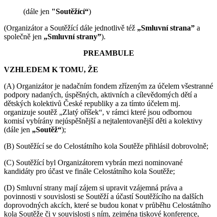
(dále jen
"Soutěžící“
)
(Organizátor a Soutěžící dále jednotlivě též
„Smluvní strana”
a
společně jen
„Smluvní strany”
).
PREAMBULE
VZHLEDEM K TOMU, ŽE
(A) Organizátor je nadačním fondem zřízeným za účelem všestranné
podpory nadaných, úspěšných, aktivních a cílevědomých dětí a
dětských kolektivů České republiky a za tímto účelem mj.
organizuje soutěž „Zlatý oříšek“, v rámci které jsou odbornou
komisí vybírány nejúspěšnější a nejtalentovanější děti a kolektivy
(dále jen
„Soutěž“
);
(B) Soutěžící se do Celostátního kola Soutěže přihlásil dobrovolně;
(C) Soutěžící byl Organizátorem vybrán mezi nominované
kandidáty pro účast ve finále Celostátního kola Soutěže;
(D) Smluvní strany mají zájem si upravit vzájemná práva a
povinnosti v souvislosti se Soutěží a účastí Soutěžícího na dalších
doprovodných akcích, které se budou konat v průběhu Celostátního
kola Soutěže či v souvislosti s ním, zejména tiskové konference,