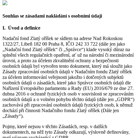
Souhlas se zásadami nakládání s osobními údaji
I. Úvod a definice
Nadační fond Zlatý oříšek se sídlem na adrese Nad Rokoskou
1322/27, Libeň 182 00 Praha 8, IČO 242 33 722 (dále jen jako
„Nadační fond Zlatý oříšek“ či „Správce“) klade vysoký důraz na
splnění všech regulačních opatření, ať už na národní či mezinárodní
úrovni, a proto za účelem zkvalitnění ochrany a bezpečnosti
osobních údajů byl vytvořen tento dokument, který má sloužit jako
Zásady zpracování osobních údajů v Nadačním fondu Zlatý oříšek
za účelem informování veřejnosti jakožto i dotčených subjektů
osobních údajů o zásadách, které jako Správce osobních údajů dle
Nařízení Evropského parlamentu a Rady (EU) 2016/679 ze dne 27.
dubna 2016 o ochraně fyzických osob v souvislosti se zpracováním
osobních údajů a o volném pohybu těchto údajů (dále jen „GDPR“)
zachovává při zpracování osobních údajů fyzických osob, k němuž
dochází při činnosti Nadačního fondu Zlatý oříšek (Dále jen
„Zásady“).
Pojmy, které nejsou v těchto Zásadách, resp. v dalších
dokumentech, na něž tyto Zásady odkazují, výslovně definovány,
mají význam vycházející z GDPR.