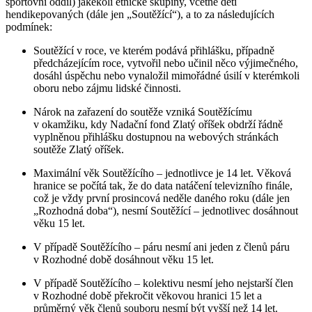
sportovní oddíl) jakékoli etnické skupiny, včetně dětí
hendikepovaných (dále jen „Soutěžící“), a to za následujících
podmínek:
Soutěžící v roce, ve kterém podává přihlášku, případně
předcházejícím roce, vytvořil nebo učinil něco výjimečného,
dosáhl úspěchu nebo vynaložil mimořádné úsilí v kterémkoli
oboru nebo zájmu lidské činnosti.
Nárok na zařazení do soutěže vzniká Soutěžícímu
v okamžiku, kdy Nadační fond Zlatý oříšek obdrží řádně
vyplněnou přihlášku dostupnou na webových stránkách
soutěže Zlatý oříšek.
Maximální věk Soutěžícího – jednotlivce je 14 let. Věková
hranice se počítá tak, že do data natáčení televizního finále,
což je vždy první prosincová neděle daného roku (dále jen
„Rozhodná doba“), nesmí Soutěžící – jednotlivec dosáhnout
věku 15 let.
V případě Soutěžícího – páru nesmí ani jeden z členů páru
v Rozhodné době dosáhnout věku 15 let.
V případě Soutěžícího – kolektivu nesmí jeho nejstarší člen
v Rozhodné době překročit věkovou hranici 15 let a
průměrný věk členů souboru nesmí být vyšší než 14 let.