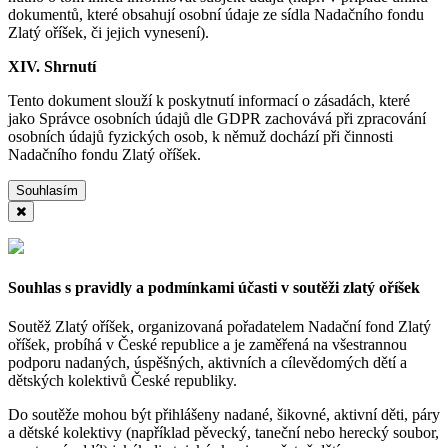
dokumentů, které obsahují osobní údaje ze sídla Nadačního fondu
Zlatý oříšek, či jejich vynesení).
XIV. Shrnutí
Tento dokument slouží k poskytnutí informací o zásadách, které
jako Správce osobních údajů dle GDPR zachovává při zpracování
osobních údajů fyzických osob, k němuž dochází při činnosti
Nadačního fondu Zlatý oříšek.
Souhlasím
Souhlas s pravidly a podmínkami účasti v soutěži zlatý oříšek
Soutěž Zlatý oříšek, organizovaná pořadatelem Nadační fond Zlatý
oříšek, probíhá v České republice a je zaměřená na všestrannou
podporu nadaných, úspěšných, aktivních a cílevědomých dětí a
dětských kolektivů České republiky.
Do soutěže mohou být přihlášeny nadané, šikovné, aktivní děti, páry
a dětské kolektivy (například pěvecký, taneční nebo herecký soubor,