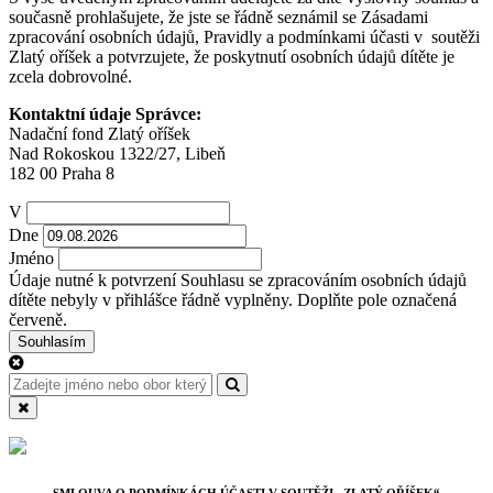
současně prohlašujete, že jste se řádně seznámil se Zásadami
zpracování osobních údajů, Pravidly a podmínkami účasti v soutěži
Zlatý oříšek a potvrzujete, že poskytnutí osobních údajů dítěte je
zcela dobrovolné.
Kontaktní údaje Správce:
Nadační fond Zlatý oříšek
Nad Rokoskou 1322/27, Libeň
182 00 Praha 8
V
Dne
Jméno
Údaje nutné k potvrzení Souhlasu se zpracováním osobních údajů
dítěte nebyly v přihlášce řádně vyplněny. Doplňte pole označená
červeně.
Souhlasím
SMLOUVA O PODMÍNKÁCH ÚČASTI V SOUTĚŽI „ZLATÝ OŘÍŠEK“