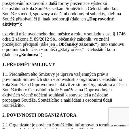
poskytování rozhovorů a další formy prezentace výsledků
Celostátního kola Soutěže, setkání Soutěžících Celostátního kola
Soutěže s médii, sponzory a dalšími obdobnými subjekty, kteří na
Soutěž přispívají či ji jinak podporují (dále jen
„Doprovodné
aktivity“
);
uzavírají níže uvedeného dne, měsíce a roku v souladu s ust. § 1746
odst. 2 zákona č. 89/2012 Sb., občanský zákoník, ve znění
pozdějších předpisů (dále jen
„Občanský zákoník“
), tuto smlouvu
o podmínkách účasti v soutěži „Zlatý oříšek“ - Celostátní kolo -
(dále jen
„Smlouva"
):
1. PŘEDMĚT SMLOUVY
1.1 Předmětem této Smlouvy je úprava vzájemných práv a
povinností Smluvních stran v souvislosti s organizací Celostátního
kola Soutěže a Doprovodných aktivit ze strany Organizátora a účasti
Soutěžícího v Celostátním kole Soutěže a na Doprovodných
aktivitách včetně udělení souhlasů k související a následné
propagaci Soutěže, Soutěžícího a nakládání s osobními údaji
Soutěžícího.
2. POVINNOSTI ORGANIZÁTORA
2.1 Organizátor je povinen Soutěžícího informovat o termínu konání