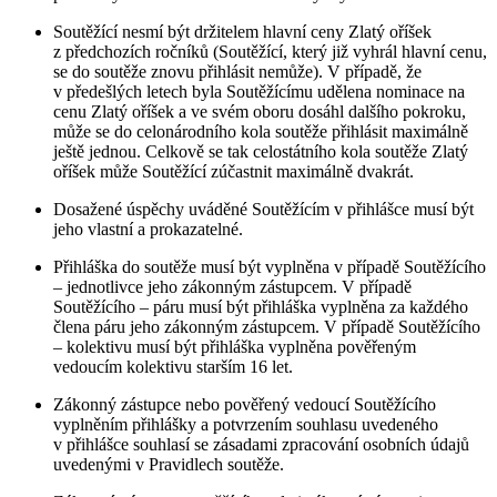
Soutěžící nesmí být držitelem hlavní ceny Zlatý oříšek
z předchozích ročníků (Soutěžící, který již vyhrál hlavní cenu,
se do soutěže znovu přihlásit nemůže). V případě, že
v předešlých letech byla Soutěžícímu udělena nominace na
cenu Zlatý oříšek a ve svém oboru dosáhl dalšího pokroku,
může se do celonárodního kola soutěže přihlásit maximálně
ještě jednou. Celkově se tak celostátního kola soutěže Zlatý
oříšek může Soutěžící zúčastnit maximálně dvakrát.
Dosažené úspěchy uváděné Soutěžícím v přihlášce musí být
jeho vlastní a prokazatelné.
Přihláška do soutěže musí být vyplněna v případě Soutěžícího
– jednotlivce jeho zákonným zástupcem. V případě
Soutěžícího – páru musí být přihláška vyplněna za každého
člena páru jeho zákonným zástupcem. V případě Soutěžícího
– kolektivu musí být přihláška vyplněna pověřeným
vedoucím kolektivu starším
16 let
.
Zákonný zástupce nebo pověřený vedoucí Soutěžícího
vyplněním přihlášky a potvrzením souhlasu uvedeného
v přihlášce souhlasí se zásadami zpracování osobních údajů
uvedenými v Pravidlech soutěže.