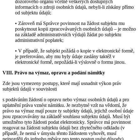
dozorového orgánu včetně veškerých dostupných
informacích o zdroji osobních údajů, nebyli-li získány přímo
od subjektu údajů;
• Zároveň má Správce povinnost na žádost subjektu mu
poskytnout kopii zpracovávaných osobních údajů – je možno
na základě administrativních výdajů žádat po subjektu
administrativní poplatek;
• V případě, že subjekt požádá o kopie v elektronické formě,
je preferováno, aby mu byly údaje zaslány taktéž v
elektronické formě, nepožádá-li výslovně o formu jinou.
VIII. Právo na výmaz, opravu a podání námitky
Zde jsou vymezeny postupy, které mají usnadnit výkon práv
subjektů údajů v souvislosti
s podáváním žádostí o opravu nebo výmaz osobních údajů a pro
uplatnění práva vznést námitku. Je nezbytné vzít na vědomí, že
právo na výmaz mají pouze ty subjekty údajů, jejichž osobní údaje
jsou zpracovávány na základě souhlasu subjektu údajů. Musí být
umožněno tyto žádosti podat elektronicky. Správce má povinnost
reagovat na žádosti subjektu údajů bez zbytečného odkladu (v
případě, že nemá v úmyslu těmto žádostem vyhovět, musí
nejpozději do jednoho měsíce pro tento postup uvést důvody).