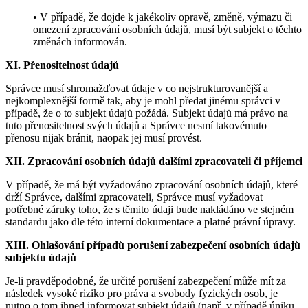
• V případě, že dojde k jakékoliv opravě, změně, výmazu či
omezení zpracování osobních údajů, musí být subjekt o těchto
změnách informován.
XI. Přenositelnost údajů
Správce musí shromažďovat údaje v co nejstrukturovanější a
nejkomplexnější formě tak, aby je mohl předat jinému správci v
případě, že o to subjekt údajů požádá. Subjekt údajů má právo na
tuto přenositelnost svých údajů a Správce nesmí takovémuto
přenosu nijak bránit, naopak jej musí provést.
XII. Zpracování osobních údajů dalšími zpracovateli či příjemci
V případě, že má být vyžadováno zpracování osobních údajů, které
drží Správce, dalšími zpracovateli, Správce musí vyžadovat
potřebné záruky toho, že s těmito údaji bude nakládáno ve stejném
standardu jako dle této interní dokumentace a platné právní úpravy.
XIII. Ohlašování případů porušení zabezpečení osobních údajů
subjektu údajů
Je-li pravděpodobné, že určité porušení zabezpečení může mít za
následek vysoké riziko pro práva a svobody fyzických osob, je
nutno o tom ihned informovat subjekt údajů (např. v případě úniku