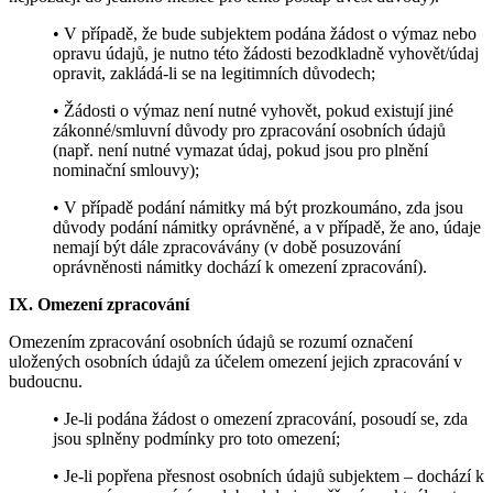
• V případě, že bude subjektem podána žádost o výmaz nebo
opravu údajů, je nutno této žádosti bezodkladně vyhovět/údaj
opravit, zakládá-li se na legitimních důvodech;
• Žádosti o výmaz není nutné vyhovět, pokud existují jiné
zákonné/smluvní důvody pro zpracování osobních údajů
(např. není nutné vymazat údaj, pokud jsou pro plnění
nominační smlouvy);
• V případě podání námitky má být prozkoumáno, zda jsou
důvody podání námitky oprávněné, a v případě, že ano, údaje
nemají být dále zpracovávány (v době posuzování
oprávněnosti námitky dochází k omezení zpracování).
IX. Omezení zpracování
Omezením zpracování osobních údajů se rozumí označení
uložených osobních údajů za účelem omezení jejich zpracování v
budoucnu.
• Je-li podána žádost o omezení zpracování, posoudí se, zda
jsou splněny podmínky pro toto omezení;
• Je-li popřena přesnost osobních údajů subjektem – dochází k