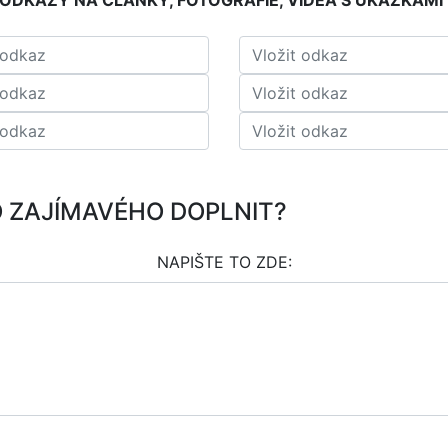
ODKAZY NA ČLÁNKY, FOTOGRAFIE, VIDEA S UKÁZKAMI
O ZAJÍMAVÉHO DOPLNIT?
NAPIŠTE TO ZDE: