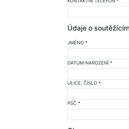
KONTAKTNÍ TELEFON *
Údaje o soutěžící
JMÉNO *
DATUM NAROZENÍ *
ULICE, ČÍSLO *
PSČ *