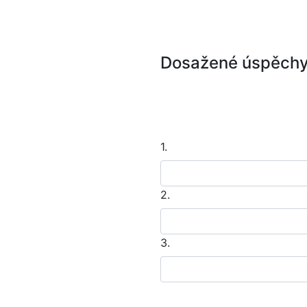
Dosažené úspěch
1.
2.
3.