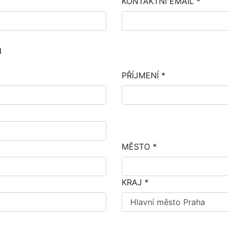
KONTAKTNÍ EMAIL *
m
PŘÍJMENÍ *
MĚSTO *
KRAJ *