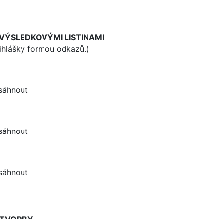
 VÝSLEDKOVÝMI LISTINAMI
řihlášky formou odkazů.)
esáhnout
esáhnout
esáhnout