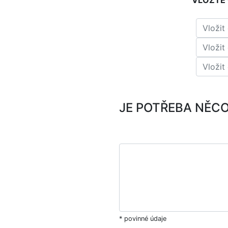
VLOŽTE 
JE POTŘEBA NĚC
* povinné údaje