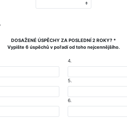
y
DOSAŽENÉ ÚSPĚCHY ZA POSLEDNÍ 2 ROKY? *
Vypište 6 úspěchů v pořadí od toho nejcennějšího.
4.
5.
6.