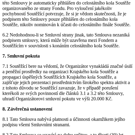
této Smlouvy je automaticky přihlášen do celostátního kola Soutěže
organizovaného ze strany Fondu. Pro vyloučení jakékoliv
pochybností Soutěžící potvrzuje, že si je vědom skutečnosti, že je
podpisem této Smlouvy pouze přihlášen do celostátního kola
Soutěže, nikoliv nominován k účasti do celostátního finále Soutěže.
6.2 Nedohodnou-li se Smluvní strany jinak, tato Smlouva nezaniká
podpisem smlouvy, která může být uzavřena mezi Fondem a
Soutěžícím v souvislosti s konáním celostátního kola Soutěže.
7. Smluvní pokuta
7.1 Soutěžící bere na vědomí, že Organizátor vynakládá značné úsilí
a peněžní prostředky na organizaci Krajského kola Soutěže a
propagaci úspěšných Soutěžících Krajského kola Soutěže, a
zajišťuje jejich prezentaci prostřednictvím širokého spektra aktivit a
z tohoto důvodu se Soutěžící zavazuje, že v případě porušení
kterékoli ze svých povinností dle článků 3.1 a 3.2 této Smlouvy,
uhradí Organizátorovi smluvní pokutu ve výši 20.000 Kč.
8. Závěrečná ustanovení
8.1 Tato Smlouva nabývá platnosti a účinnosti okamžikem jejího
podpisu všemi Smluvními stranami.
8.2 Tato Smlouva se uzavírá na dobu určitou, a to třiceti (30) let.