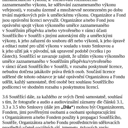
zaznamenaného výkonu, ke sdělování zaznamenaného výkonu
veřejnosti), v rozsahu územně a množstevně neomezeném po dobu
trvání majetkových práv k uměleckému výkonu. Organizátor a Fond
jsou oprávněni licenci nevyužít. Organizátor a/nebo Fond jsou
oprávněni spojit výkon výkonného umělce zaznamenaného
v Soutěžním příspěvku a/nebo vytvořeného v rámci účasti
Soutěžícího v Soutěži s jinými autorskými díly a uměleckými
výkony, k jeho zařazení do souboru děl nebo výkonů, k jeho úpravě
a editaci nutné pro užití výkonu v souladu s touto Smlouvou a
k jeho užití jak v původní, tak upravené podobě (vcelku i po
částech). Soutěžící se zavazuje zajistit, že užitím výkonu výkonného
umělce zaznamenaného v Soutěžním příspěvku/vytvořeného
v rámci účasti Soutěžícího v Soutěži, v rozsahu poskytnuté licence,
nebudou dotčena jakákoliv práva třetích osob. Součástí licence
udělené dle tohoto odstavce je také oprávnění Organizátora a Fondu
udělit, každý samostatně, třetí osobě bez souhlasu Soutěžícího
podlicenci ve shodném rozsahu s poskytnutou licencí.
3.6 Soutěžící dále, za každého ze svých členů samostatně, souhlasí
s tím, že fotografie a audio a audiovizuální záznamy dle článků 3.1,
3.3 a 3.5 této Smlouvy (dále jen
„Díla“
) mohou být Organizátorem,
Fondem, jimi pověřenými osobami a osobami spolupracujícími
s Organizátorem a/nebo Fondem použity k propagaci Soutěžícího,
Soutěže, Organizátora a/nebo Fondu prostřednictvím sdělovacích
prostředků včetně sociálních sítí, internetu, tiskových zpráv,