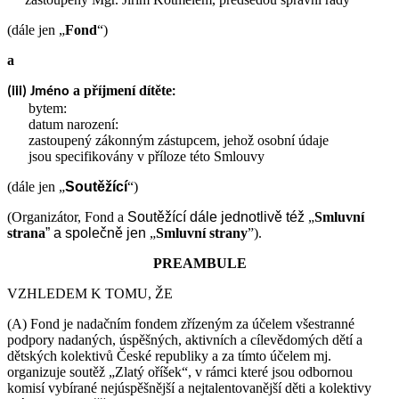
(dále jen „
Fond
“)
a
a příjmení dítěte
(iii) Jméno
:
bytem:
datum narození:
zastoupený zákonným zástupcem, jehož osobní údaje
jsou specifikovány v příloze této Smlouvy
(dále jen „
Soutěžící
“)
(Organizátor, Fond a
Soutěžící
dále jednotlivě též
„
Smluvní
strana
” a společně jen
„
Smluvní strany
”).
PREAMBULE
VZHLEDEM K TOMU, ŽE
(A) Fond je nadačním fondem zřízeným za účelem všestranné
podpory nadaných, úspěšných, aktivních a cílevědomých dětí a
dětských kolektivů České republiky a za tímto účelem mj.
organizuje soutěž „Zlatý oříšek“, v rámci které jsou odbornou
komisí vybírané nejúspěšnější a nejtalentovanější děti a kolektivy