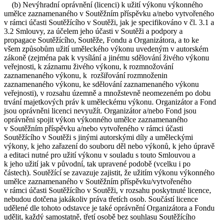
(b) Nevýhradní oprávnění (licenci) k užití výkonu výkonného
umělce zaznamenaného v Soutěžním příspěvku a/nebo vytvořeného
v rámci účasti Soutěžícího v Soutěži, jak je specifikováno v čl. 3.1 a
3.2 Smlouvy, za účelem jeho účasti v Soutěži a podpory a
propagace Soutěžícího, Soutěže, Fondu a Organizátora, a to ke
všem způsobům užití uměleckého výkonu uvedeným v autorském
zákoně (zejména pak k vysílání a jinému sdělování živého výkonu
veřejnosti, k záznamu živého výkonu, k rozmnožování
zaznamenaného výkonu, k rozšiřování rozmnoženin
zaznamenaného výkonu, ke sdělování zaznamenaného výkonu
veřejnosti), v rozsahu územně a množstevně neomezeném po dobu
trvání majetkových práv k uměleckému výkonu. Organizátor a Fond
jsou oprávněni licenci nevyužít. Organizátor a/nebo Fond jsou
oprávněni spojit výkon výkonného umělce zaznamenaného
v Soutěžním příspěvku a/nebo vytvořeného v rámci účasti
Soutěžícího v Soutěži s jinými autorskými díly a uměleckými
výkony, k jeho zařazení do souboru děl nebo výkonů, k jeho úpravě
a editaci nutné pro užití výkonu v souladu s touto Smlouvou a
k jeho užití jak v původní, tak upravené podobě (vcelku i po
částech). Soutěžící se zavazuje zajistit, že užitím výkonu výkonného
umělce zaznamenaného v Soutěžním příspěvku/vytvořeného
v rámci účasti Soutěžícího v Soutěži, v rozsahu poskytnuté licence,
nebudou dotčena jakákoliv práva třetích osob. Součástí licence
udělené dle tohoto odstavce je také oprávnění Organizátora a Fondu
udělit, každý samostatně, třetí osobě bez souhlasu Soutěžícího