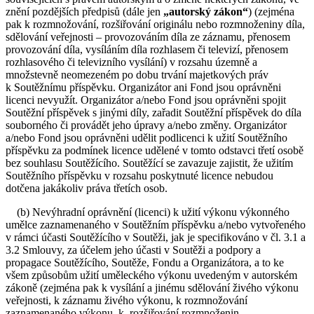
znění pozdějších předpisů (dále jen
„autorský zákon“
) (zejména
pak k rozmnožování, rozšiřování originálu nebo rozmnoženiny díla,
sdělování veřejnosti – provozováním díla ze záznamu, přenosem
provozování díla, vysíláním díla rozhlasem či televizí, přenosem
rozhlasového či televizního vysílání) v rozsahu územně a
množstevně neomezeném po dobu trvání majetkových práv
k Soutěžnímu příspěvku. Organizátor ani Fond jsou oprávněni
licenci nevyužít. Organizátor a/nebo Fond jsou oprávněni spojit
Soutěžní příspěvek s jinými díly, zařadit Soutěžní příspěvek do díla
souborného či provádět jeho úpravy a/nebo změny. Organizátor
a/nebo Fond jsou oprávněni udělit podlicenci k užití Soutěžního
příspěvku za podmínek licence udělené v tomto odstavci třetí osobě
bez souhlasu Soutěžícího. Soutěžící se zavazuje zajistit, že užitím
Soutěžního příspěvku v rozsahu poskytnuté licence nebudou
dotčena jakákoliv práva třetích osob.
(b) Nevýhradní oprávnění (licenci) k užití výkonu výkonného
umělce zaznamenaného v Soutěžním příspěvku a/nebo vytvořeného
v rámci účasti Soutěžícího v Soutěži, jak je specifikováno v čl. 3.1 a
3.2 Smlouvy, za účelem jeho účasti v Soutěži a podpory a
propagace Soutěžícího, Soutěže, Fondu a Organizátora, a to ke
všem způsobům užití uměleckého výkonu uvedeným v autorském
zákoně (zejména pak k vysílání a jinému sdělování živého výkonu
veřejnosti, k záznamu živého výkonu, k rozmnožování
zaznamenaného výkonu, k rozšiřování rozmnoženin