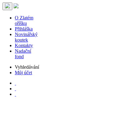
O Zlatém
oříšku
Přihláška
Novinářský
koutek
Kontakty
Nadační
fond
Vyhledávání
Můj účet