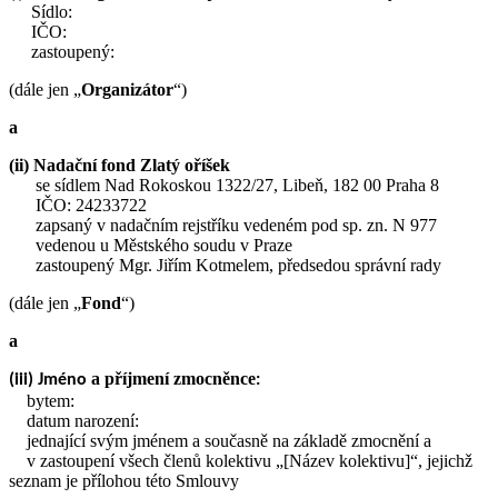
Sídlo:
IČO:
zastoupený:
(dále jen „
Organizátor
“)
a
(ii) Nadační fond Zlatý oříšek
se sídlem Nad Rokoskou 1322/27, Libeň, 182 00 Praha 8
IČO: 24233722
zapsaný v nadačním rejstříku vedeném pod sp. zn. N 977
vedenou u Městského soudu v Praze
zastoupený Mgr. Jiřím Kotmelem, předsedou správní rady
(dále jen „
Fond
“)
a
a příjmení zmocněnce
(iii) Jméno
:
bytem:
datum narození:
jednající svým jménem a současně na základě zmocnění a
v zastoupení všech členů kolektivu „[Název kolektivu]“, jejichž
seznam je přílohou této Smlouvy