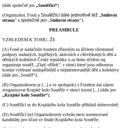
(dále společně jen
„Soutěžící“
)
(Organizátor, Fond a
Soutěžící
dále jednotlivě též
„
Smluvní
strana
” a
společně jen
„
Smluvní strany
”).
PREAMBULE
VZHLEDEM K TOMU, ŽE
(A) Fond je nadačním fondem zřízeným za účelem všestranné
podpory nadaných, úspěšných, aktivních a cílevědomých dětí a
dětských kolektivů České republiky a za tímto účelem mj.
organizuje soutěž „Zlatý oříšek“, v rámci které jsou odbornou
komisí vybírané nejúspěšnější a nejtalentovanější děti a kolektivy
(dále jen „Soutěž“);
(B) Organizátorem je [...] a ve spolupráci s Fondem má zájem
zorganizovat Krajské kolo Soutěže v rámci území [...] (dále jen
„Krajské kolo Soutěže“
);
(C) Soutěžící se do Krajského kola Soutěže přihlásil dobrovolně;
(D) Soutěžící byl Organizátorem vybrán mezi nominované
kandidáty pro účast ve finále Krajského kola Soutěže;