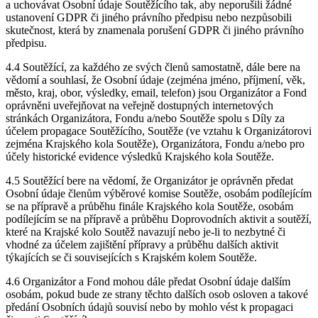
a uchovávat Osobní údaje Soutěžícího tak, aby neporušili žádné
ustanovení GDPR či jiného právního předpisu nebo nezpůsobili
skutečnost, která by znamenala porušení GDPR či jiného právního
předpisu.
4.4 Soutěžící, za každého ze svých členů samostatně, dále bere na
vědomí a souhlasí, že Osobní údaje (zejména jméno, příjmení, věk,
město, kraj, obor, výsledky, email, telefon) jsou Organizátor a Fond
oprávněni uveřejňovat na veřejně dostupných internetových
stránkách Organizátora, Fondu a/nebo Soutěže spolu s Díly za
účelem propagace Soutěžícího, Soutěže (ve vztahu k Organizátorovi
zejména Krajského kola Soutěže), Organizátora, Fondu a/nebo pro
účely historické evidence výsledků Krajského kola Soutěže.
4.5 Soutěžící bere na vědomí, že Organizátor je oprávněn předat
Osobní údaje členům výběrové komise Soutěže, osobám podílejícím
se na přípravě a průběhu finále Krajského kola Soutěže, osobám
podílejícím se na přípravě a průběhu Doprovodních aktivit a soutěží,
které na Krajské kolo Soutěž navazují nebo je-li to nezbytné či
vhodné za účelem zajištění přípravy a průběhu dalších aktivit
týkajících se či souvisejících s Krajském kolem Soutěže.
4.6 Organizátor a Fond mohou dále předat Osobní údaje dalším
osobám, pokud bude ze strany těchto dalších osob osloven a takové
předání Osobních údajů souvisí nebo by mohlo vést k propagaci