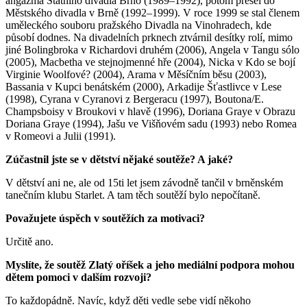
angažmá Státního divadla Brno (1989–1992), potom přešel do
Městského divadla v Brně (1992–1999). V roce 1999 se stal členem
uměleckého souboru pražského Divadla na Vinohradech, kde
působí dodnes. Na divadelních prknech ztvárnil desítky rolí, mimo
jiné Bolingbroka v Richardovi druhém (2006), Angela v Tangu sólo
(2005), Macbetha ve stejnojmenné hře (2004), Nicka v Kdo se bojí
Virginie Woolfové? (2004), Arama v Měsíčním běsu (2003),
Bassania v Kupci benátském (2000), Arkadije Šťastlivce v Lese
(1998), Cyrana v Cyranovi z Bergeracu (1997), Boutona/E.
Champsboisy v Broukovi v hlavě (1996), Doriana Graye v Obrazu
Doriana Graye (1994), Jašu ve Višňovém sadu (1993) nebo Romea
v Romeovi a Julii (1991).
Zúčastnil jste se v dětství nějaké soutěže? A jaké?
V dětství ani ne, ale od 15ti let jsem závodně tančil v brněnském
tanečním klubu Starlet. A tam těch soutěží bylo nepočítaně.
Považujete úspěch v soutěžích za motivaci?
Určitě ano.
Myslíte, že soutěž Zlatý oříšek a jeho mediální podpora mohou
dětem pomoci v dalším rozvoji?
To každopádně. Navíc, když děti vedle sebe vidí někoho