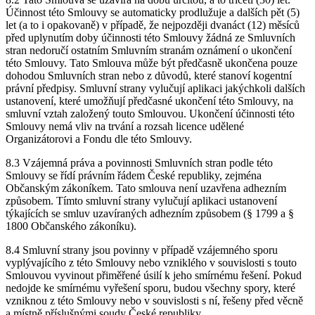
Účinnost této Smlouvy se automaticky prodlužuje a dalších pět (5)
let (a to i opakovaně) v případě, že nejpozději dvanáct (12) měsíců
před uplynutím doby účinnosti této Smlouvy žádná ze Smluvních
stran nedoručí ostatním Smluvním stranám oznámení o ukončení
této Smlouvy. Tato Smlouva může být předčasně ukončena pouze
dohodou Smluvních stran nebo z důvodů, které stanoví kogentní
právní předpisy. Smluvní strany vylučují aplikaci jakýchkoli dalších
ustanovení, které umožňují předčasné ukončení této Smlouvy, na
smluvní vztah založený touto Smlouvou. Ukončení účinnosti této
Smlouvy nemá vliv na trvání a rozsah licence udělené
Organizátorovi a Fondu dle této Smlouvy.
8.3 Vzájemná práva a povinnosti Smluvních stran podle této
Smlouvy se řídí právním řádem České republiky, zejména
Občanským zákoníkem. Tato smlouva není uzavřena adhezním
způsobem. Tímto smluvní strany vylučují aplikaci ustanovení
týkajících se smluv uzavíraných adhezním způsobem (§ 1799 a §
1800 Občanského zákoníku).
8.4 Smluvní strany jsou povinny v případě vzájemného sporu
vyplývajícího z této Smlouvy nebo vzniklého v souvislosti s touto
Smlouvou vyvinout přiměřené úsilí k jeho smírnému řešení. Pokud
nedojde ke smírnému vyřešení sporu, budou všechny spory, které
vzniknou z této Smlouvy nebo v souvislosti s ní, řešeny před věcně
a místně příslušnými soudy České republiky.