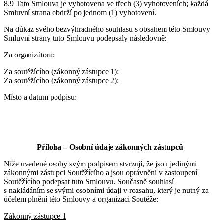
8.9 Tato Smlouva je vyhotovena ve třech (3) vyhotoveních; každá
Smluvní strana obdrží po jednom (1) vyhotovení.
Na důkaz svého bezvýhradného souhlasu s obsahem této Smlouvy
Smluvní strany tuto Smlouvu podepsaly následovně:
Za organizátora:
Za soutěžícího (zákonný zástupce 1):
Za soutěžícího (zákonný zástupce 2):
Místo a datum podpisu:
Příloha – Osobní údaje zákonných zástupců
Níže uvedené osoby svým podpisem stvrzují, že jsou jedinými
zákonnými zástupci Soutěžícího a jsou oprávněni v zastoupení
Soutěžícího podepsat tuto Smlouvu. Současně souhlasí
s nakládáním se svými osobními údaji v rozsahu, který je nutný za
účelem plnění této Smlouvy a organizaci Soutěže:
Zákonný zástupce 1