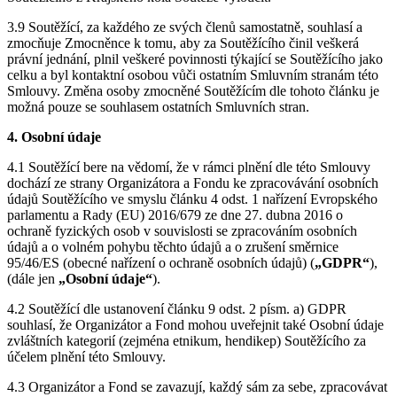
3.9 Soutěžící, za každého ze svých členů samostatně, souhlasí a
zmocňuje Zmocněnce k tomu, aby za Soutěžícího činil veškerá
právní jednání, plnil veškeré povinnosti týkající se Soutěžícího jako
celku a byl kontaktní osobou vůči ostatním Smluvním stranám této
Smlouvy. Změna osoby zmocněné Soutěžícím dle tohoto článku je
možná pouze se souhlasem ostatních Smluvních stran.
4. Osobní údaje
4.1 Soutěžící bere na vědomí, že v rámci plnění dle této Smlouvy
dochází ze strany Organizátora a Fondu ke zpracovávání osobních
údajů Soutěžícího ve smyslu článku 4 odst. 1 nařízení Evropského
parlamentu a Rady (EU) 2016/679 ze dne 27. dubna 2016 o
ochraně fyzických osob v souvislosti se zpracováním osobních
údajů a o volném pohybu těchto údajů a o zrušení směrnice
95/46/ES (obecné nařízení o ochraně osobních údajů) (
„GDPR“
),
(dále jen
„Osobní údaje“
).
4.2 Soutěžící dle ustanovení článku 9 odst. 2 písm. a) GDPR
souhlasí, že Organizátor a Fond mohou uveřejnit také Osobní údaje
zvláštních kategorií (zejména etnikum, hendikep) Soutěžícího za
účelem plnění této Smlouvy.
4.3 Organizátor a Fond se zavazují, každý sám za sebe, zpracovávat