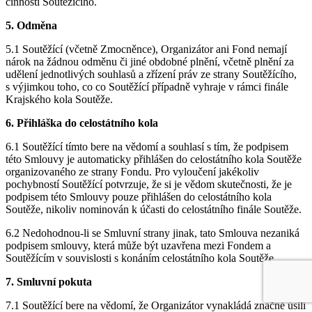
činnosti Soutěžícího.
5. Odměna
5.1 Soutěžící (včetně Zmocněnce), Organizátor ani Fond nemají
nárok na žádnou odměnu či jiné obdobné plnění, včetně plnění za
udělení jednotlivých souhlasů a zřízení práv ze strany Soutěžícího,
s výjimkou toho, co co Soutěžící případně vyhraje v rámci finále
Krajského kola Soutěže.
6. Přihláška do celostátního kola
6.1 Soutěžící tímto bere na vědomí a souhlasí s tím, že podpisem
této Smlouvy je automaticky přihlášen do celostátního kola Soutěže
organizovaného ze strany Fondu. Pro vyloučení jakékoliv
pochybností Soutěžící potvrzuje, že si je vědom skutečnosti, že je
podpisem této Smlouvy pouze přihlášen do celostátního kola
Soutěže, nikoliv nominován k účasti do celostátního finále Soutěže.
6.2 Nedohodnou-li se Smluvní strany jinak, tato Smlouva nezaniká
podpisem smlouvy, která může být uzavřena mezi Fondem a
Soutěžícím v souvislosti s konáním celostátního kola Soutěže.
7. Smluvní pokuta
7.1 Soutěžící bere na vědomí, že Organizátor vynakládá značné úsilí