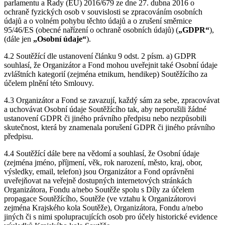
parlamentu a Rady (EU) 2016/679 ze dne 27. dubna 2016 o
ochraně fyzických osob v souvislosti se zpracováním osobních
údajů a o volném pohybu těchto údajů a o zrušení směrnice
95/46/ES (obecné nařízení o ochraně osobních údajů) (
„GDPR“
),
(dále jen
„Osobní údaje“
).
4.2 Soutěžící dle ustanovení článku 9 odst. 2 písm. a) GDPR
souhlasí, že Organizátor a Fond mohou uveřejnit také Osobní údaje
zvláštních kategorií (zejména etnikum, hendikep) Soutěžícího za
účelem plnění této Smlouvy.
4.3 Organizátor a Fond se zavazují, každý sám za sebe, zpracovávat
a uchovávat Osobní údaje Soutěžícího tak, aby neporušili žádné
ustanovení GDPR či jiného právního předpisu nebo nezpůsobili
skutečnost, která by znamenala porušení GDPR či jiného právního
předpisu.
4.4 Soutěžící dále bere na vědomí a souhlasí, že Osobní údaje
(zejména jméno, příjmení, věk, rok narození, město, kraj, obor,
výsledky, email, telefon) jsou Organizátor a Fond oprávněni
uveřejňovat na veřejně dostupných internetových stránkách
Organizátora, Fondu a/nebo Soutěže spolu s Díly za účelem
propagace Soutěžícího, Soutěže (ve vztahu k Organizátorovi
zejména Krajského kola Soutěže), Organizátora, Fondu a/nebo
jiných či s nimi spolupracujících osob pro účely historické evidence