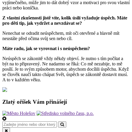
vyjímečného, může jim to dát dobrý vzor a motivaci pro svou vlastní
práci nebo koníčka.
Z vlastní zkušenosti jistě víte, kolik úsilí vyžaduje úspěch. Máte
pro děti tip, jak vydržet a nevzdávat se?
Nenechat se odradit neúspěchem, mít oči otevřené a hlavně mít
neustále před očima svůj sen nebo cíl.
Máte radu, jak se vyrovnat i s neúspěchem?
Neúspěch se zákonitě vždy někdy objeví. Je nutno s tím počítat a
být na to připravený. Ne nadarmo se říká: Co mě nezabije, to mě
posílí. Je to svým způsobem motor, abychom docílili úspěchu. Když
se člověk naučí takto chápat Svět, úspěch se zákonitě dostavit musí.
A to v každém věku.
Zlatý oříšek Vám přinášejí