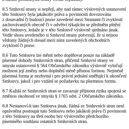
8.5 Smluvní strany si nepřejí, aby nad rámec výslovných ustanovení
této Smlouvy byla jakákoliv práva a povinnosti dovozována
z dosavadní či budoucí praxe zavedené mezi Stranami či zvyklostí
zachovávaných obecně či v odvětví týkajícím se předmětu plnění
této Smlouvy, ledaže je v této Smlouvě výslovně sjednáno jinak.
Vedle shora uvedeného si Smluvní strany potvrzují, že si nejsou
vědomy žádných dosud mezi nimi zavedených obchodních
zvyklostí či praxe.
8.6 Tuto Smlouvu lze měnit nebo doplňovat pouze na základě
písemné dohody Smluvních stran, přičemž Smluvní strany ve
smyslu ustanovení § 564 Občanského zákoníku výslovně vylučují
možnost její změny nebo doplnění méně přísnou formou. Nejméně
písemná forma je nezbytná i pro právní jednání směřující k ukončení
Smlouvy, jakož i pro vzdání se požadavku na písemnou formu.
8.7 Každá ze Smluvních stran se zavazuje přijmout rizika spojená se
změnou okolností ve smyslu § 1765 odst. 2 Občanského zákoníku.
8.8 Nestanoví-li tato Smlouva jinak, žádná ze Smluvních stran není
oprávněna postoupit tuto Smlouvu nebo jakákoli práva či povinnosti
z této Smlouvy na třetí osobu bez výslovného předchozího
písemného souhlasu ostatních Smluvních stran.