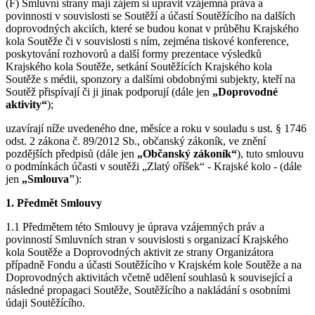
(F) Smluvní strany mají zájem si upravit vzájemná práva a
povinnosti v souvislosti se Soutěží a účastí Soutěžícího na dalších
doprovodných akciích, které se budou konat v průběhu Krajského
kola Soutěže či v souvislosti s ním, zejména tiskové konference,
poskytování rozhovorů a další formy prezentace výsledků
Krajského kola Soutěže, setkání Soutěžících Krajského kola
Soutěže s médii, sponzory a dalšími obdobnými subjekty, kteří na
Soutěž přispívají či ji jinak podporují (dále jen
„Doprovodné
aktivity“
);
uzavírají níže uvedeného dne, měsíce a roku v souladu s ust. § 1746
odst. 2 zákona č. 89/2012 Sb., občanský zákoník, ve znění
pozdějších předpisů (dále jen
„Občanský zákoník“
), tuto smlouvu
o podmínkách účasti v soutěži „Zlatý oříšek“ - Krajské kolo - (dále
jen
„Smlouva"
):
1. Předmět Smlouvy
1.1 Předmětem této Smlouvy je úprava vzájemných práv a
povinností Smluvních stran v souvislosti s organizací Krajského
kola Soutěže a Doprovodných aktivit ze strany Organizátora
případně Fondu a účasti Soutěžícího v Krajském kole Soutěže a na
Doprovodných aktivitách včetně udělení souhlasů k související a
následné propagaci Soutěže, Soutěžícího a nakládání s osobními
údaji Soutěžícího.