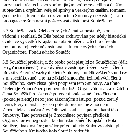
prezentací určených sponzorům, jiným podporovatelům a dalším
subjektům a orgánům veřejné správy a veškerými dalšími formami
(včetně těch, které k datu uzavření této Smlouvy neexistují). Tato
propagace ovšem nesmí poškozovat důstojnost Soutěžícího.
3.7 Soutěžící, za každého ze svých členů samostatně, bere na
vědomí a souhlasí, že Díla budou archivována pro účely historické
evidence výsledků Krajského kola Soutěže a z těchto důvodu
mohou být mj. veřejně dostupná na internetových stránkách
Organizátora, Fondu a/nebo Soutěže.
3.8 Soutěžící prohlašuje, že osoba podepisující za Soutěžícího (dále
jen
„Zmocněnec“
) je oprávněna v zastoupení všech svých členů
převzít veškeré závazky dle této Smlouvy a udělit veškeré souhlasy
v ní specifikované, a to na základě zmocnění jednotlivých členů
Soutěžícího, které získal před podpisem této Smlouvy. Za tímto
účelem je Zmocněnec povinen předložit Organizátorovi za každého
člena Soutěžícího písemné potvrzení podepsané tímto členem
(pokud je zletilý) nebo jeho zákonnými zástupci (pokud zletilý
není), kterým příslušný člen potvrdí předmětné zmocnění
Zmocnitele a současně vyjádří svůj souhlas s podmínkami této
Smlouvy. Tato potvrzení je Zmocněnec povinen předložit
Organizátorovi nejpozději ke dni uskutečnění Krajského kola
Soutěže, jinak má Organizátor právo od této Smlouvy odstoupit a
Soutěžícího z Krajského kola Soutěže vyloučit.