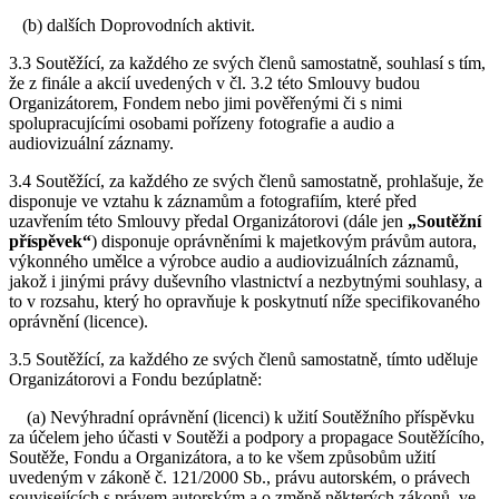
(b) dalších Doprovodních aktivit.
3.3 Soutěžící, za každého ze svých členů samostatně, souhlasí s tím,
že z finále a akcií uvedených v čl. 3.2 této Smlouvy budou
Organizátorem, Fondem nebo jimi pověřenými či s nimi
spolupracujícími osobami pořízeny fotografie a audio a
audiovizuální záznamy.
3.4 Soutěžící, za každého ze svých členů samostatně, prohlašuje, že
disponuje ve vztahu k záznamům a fotografiím, které před
uzavřením této Smlouvy předal Organizátorovi (dále jen
„Soutěžní
příspěvek“
) disponuje oprávněními k majetkovým právům autora,
výkonného umělce a výrobce audio a audiovizuálních záznamů,
jakož i jinými právy duševního vlastnictví a nezbytnými souhlasy, a
to v rozsahu, který ho opravňuje k poskytnutí níže specifikovaného
oprávnění (licence).
3.5 Soutěžící, za každého ze svých členů samostatně, tímto uděluje
Organizátorovi a Fondu bezúplatně:
(a) Nevýhradní oprávnění (licenci) k užití Soutěžního příspěvku
za účelem jeho účasti v Soutěži a podpory a propagace Soutěžícího,
Soutěže, Fondu a Organizátora, a to ke všem způsobům užití
uvedeným v zákoně č. 121/2000 Sb., právu autorském, o právech
souvisejících s právem autorským a o změně některých zákonů, ve