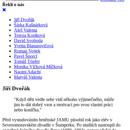
Řekli o nás
Jiří Dvořák
Šárka Kašpárková
Aleš Valenta
Tereza Kostková
David Svoboda
Yvetta Blanarovičová
Roman Vojtek
Pavel Šporcl
Tomáš Töpfer
Monika Vlčková Míčková
Naomi Adachi
Matyáš Valenta
Jiří Dvořák
"Když děti vedle sebe vidí někoho výjimečného, může
jim to dát dobrý vzor a motivaci pro svou vlastní práci
nebo koníčka."
Před vystudováním brněnské JAMU působil rok jako elév v
Severomoravském divadle v Šumperku. Po studiích nastoupil do