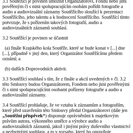
3.1 Soutěžící je povinen umožnit Organizátorovi, Fondu nebo jimi
pověřeným či s nimi spolupracujícím osobám pořídit fotografie a
audio a audiovizuální záznamy Soutěžícího sloužící k prezentaci
Soutěžícího, jeho talentu a k hodnocení Soutěžícího. Soutěžící tímto
potvrzuje, že s pořízením takových fotografií, audio a
audiovizuálních záznamů souhlasí.
3.2 Soutěžící je povinen se účastnit
(a) finále Krajského kola Soutěže, které se bude konat v [...] dne
[...], případně v jiný den, který Organizátor Soutěžícímu předem
oznámí; a
(b) dalších Doprovodních aktivit.
3.3 Soutěžící souhlasí s tím, že z finále a akcií uvedených v čl. 3.2
této Smlouvy budou Organizátorem, Fondem nebo jimi pověřenými
či s nimi spolupracujícími osobami pořízeny fotografie a audio a
audiovizuální záznamy.
3.4 Soutěžící prohlašuje, že ve vztahu k záznamům a fotografiím,
které před uzavřením této Smlouvy předal Organizátorovi (dále jen
„Soutěžní příspěvek“
) disponuje oprávněními k majetkovým
právům autora, výkonného umělce a výrobce audio a
audiovizuálních záznamů, jakož i jinými právy duševního vlastnictví
a nezbytnými souhlasy, a to v rozsahu, který ho opravňuje