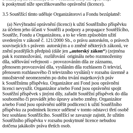
k poskytnutí níže specifikovaného oprávnění (licence).
3.5 Soutěžící tímto uděluje Organizátorovi a Fondu bezúplatně:
(a) Nevýhradní oprávnění (licenci) k užití Soutěžního příspěvku
za účelem jeho účasti v Soutěži a podpory a propagace Soutěžícího,
Soutěže, Fondu a Organizátora, a to ke všem způsobům užití
uvedeným v zákoně č. 121/2000 Sb., o právu autorském, o právech
souvisejících s právem autorským a o změně některých zákonů, ve
znění pozdějších předpisů (dále jen
„autorský zákon“
) (zejména
pak k rozmnožování, rozšiřování originálu nebo rozmnoženiny
díla, sdělování veřejnosti – provozováním díla ze záznamu,
přenosem provozování díla, vysíláním díla rozhlasem či televizí,
přenosem rozhlasového či televizního vysílání) v rozsahu územně a
množstevně neomezeném po dobu trvání majetkových práv
k Soutěžnímu příspěvku. Organizátor ani Fond jsou oprávněni
licenci nevyužít. Organizátor a/nebo Fond jsou oprávněni spojit
Soutěžní příspěvek s jinými díly, zařadit Soutěžní příspěvek do díla
souborného či provádět jeho úpravy a/nebo změny. Organizátor
a/nebo Fond jsou oprávněni udělit podlicenci k užití Soutěžního
příspěvku za podmínek licence udělené v tomto odstavci třetí osobě
bez souhlasu Soutěžícího. Soutěžící se zavazuje zajistit, že užitím
Soutěžního příspěvku v rozsahu poskytnuté licence nebudou
dotčena jakákoliv práva třetích osob.