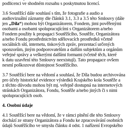
podlicenci ve shodném rozsahu s poskytnutou licencí.
3.6 Soutěžící dále souhlasí s tím, že fotografie a audio a
audiovizuální záznamy dle článků 3.1, 3.3 a 3.5 této Smlouvy (dále
jen
„Díla“
) mohou být Organizátorem, Fondem, jimi pověřenými
osobami a osobami spolupracujícími s Organizátorem a/nebo
Fondem použity k propagaci Soutěžícího, Soutěže, Organizátora
a/nebo Fondu prostřednictvím sdělovacích prostředků včetně
sociálních sítí, internetu, tiskových zpráv, prezentací určených
sponzorům, jiným podporovatelům a dalším subjektům a orgánům
veřejné správy a veškerými dalšími formami (včetně těch, které
k datu uzavření této Smlouvy neexistují). Tato propagace ovšem
nesmí poškozovat důstojnost Soutěžícího.
3.7 Soutěžící bere na vědomí a souhlasí, že Díla budou archivována
pro účely historické evidence výsledků Krajského kola Soutěže a
z těchto důvodu mohou být mj. veřejně dostupná na internetových
stránkách Organizátora, Fondu, Soutěže a/nebo jiných či s nimi
spolupracujících osob.
4. Osobní údaje
4.1 Soutěžící bere na vědomí, že v rámci plnění dle této Smlouvy
dochází ze strany Organizátora a Fondu ke zpracovávání osobních
údajů Soutěžícího ve smyslu článku 4 odst. 1 nařízení Evropského