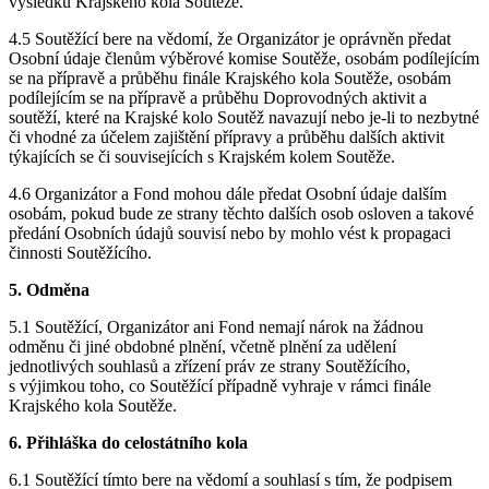
výsledků Krajského kola Soutěže.
4.5 Soutěžící bere na vědomí, že Organizátor je oprávněn předat
Osobní údaje členům výběrové komise Soutěže, osobám podílejícím
se na přípravě a průběhu finále Krajského kola Soutěže, osobám
podílejícím se na přípravě a průběhu Doprovodných aktivit a
soutěží, které na Krajské kolo Soutěž navazují nebo je-li to nezbytné
či vhodné za účelem zajištění přípravy a průběhu dalších aktivit
týkajících se či souvisejících s Krajském kolem Soutěže.
4.6 Organizátor a Fond mohou dále předat Osobní údaje dalším
osobám, pokud bude ze strany těchto dalších osob osloven a takové
předání Osobních údajů souvisí nebo by mohlo vést k propagaci
činnosti Soutěžícího.
5. Odměna
5.1 Soutěžící, Organizátor ani Fond nemají nárok na žádnou
odměnu či jiné obdobné plnění, včetně plnění za udělení
jednotlivých souhlasů a zřízení práv ze strany Soutěžícího,
s výjimkou toho, co Soutěžící případně vyhraje v rámci finále
Krajského kola Soutěže.
6. Přihláška do celostátního kola
6.1 Soutěžící tímto bere na vědomí a souhlasí s tím, že podpisem