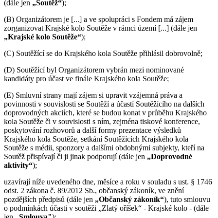
(dále jen
„Soutěž“
);
(B) Organizátorem je [...] a ve spolupráci s Fondem má zájem
zorganizovat Krajské kolo Soutěže v rámci území [...] (dále jen
„Krajské kolo Soutěže“
);
(C) Soutěžící se do Krajského kola Soutěže přihlásil dobrovolně;
(D) Soutěžící byl Organizátorem vybrán mezi nominované
kandidáty pro účast ve finále Krajského kola Soutěže;
(E) Smluvní strany mají zájem si upravit vzájemná práva a
povinnosti v souvislosti se Soutěží a účastí Soutěžícího na dalších
doprovodných akciích, které se budou konat v průběhu Krajského
kola Soutěže či v souvislosti s ním, zejména tiskové konference,
poskytování rozhovorů a další formy prezentace výsledků
Krajského kola Soutěže, setkání Soutěžících Krajského kola
Soutěže s médii, sponzory a dalšími obdobnými subjekty, kteří na
Soutěž přispívají či ji jinak podporují (dále jen
„Doprovodné
aktivity“
);
uzavírají níže uvedeného dne, měsíce a roku v souladu s ust. § 1746
odst. 2 zákona č. 89/2012 Sb., občanský zákoník, ve znění
pozdějších předpisů (dále jen
„Občanský zákoník“
), tuto smlouvu
o podmínkách účasti v soutěži „Zlatý oříšek“ - Krajské kolo - (dále
jen
„Smlouva"
):