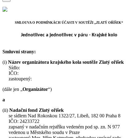
SMLOUVA O PODMÍNKÁCH ÚČASTI V SOUTĚŽI „ZLATÝ OŘÍŠEK“
Jednotlivec a jednotlivec v páru - Krajské kolo
Smluvní strany:
(i)
Název organizátora krajského kola soutěže Zlatý oříšek
Sídlo:
IČO:
zastoupený:
(dále jen „
Organizátor
“)
a
(ii)
Nadační fond Zlatý oříšek
se sídlem Nad Rokoskou 1322/27, Libeň, 182 00 Praha 8
IČO: 24233722
zapsaný v nadačním rejstříku vedeném pod sp. zn. N 977
vedenou u Městského soudu v Praze
zastoupený Mgr. Jiřím Kotmelem, předsedou správní rady