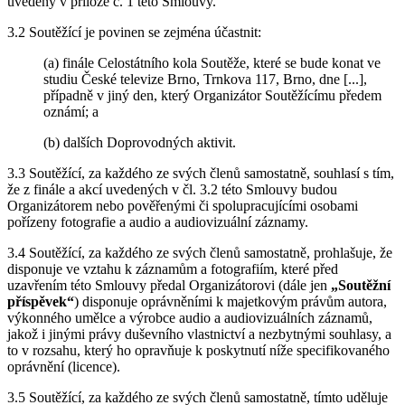
uvedeny v příloze č. 1 této Smlouvy.
3.2 Soutěžící je povinen se zejména účastnit:
(a) finále Celostátního kola Soutěže, které se bude konat ve
studiu České televize Brno, Trnkova 117, Brno, dne [...],
případně v jiný den, který Organizátor Soutěžícímu předem
oznámí; a
(b) dalších Doprovodných aktivit.
3.3 Soutěžící, za každého ze svých členů samostatně, souhlasí s tím,
že z finále a akcí uvedených v čl. 3.2 této Smlouvy budou
Organizátorem nebo pověřenými či spolupracujícími osobami
pořízeny fotografie a audio a audiovizuální záznamy.
3.4 Soutěžící, za každého ze svých členů samostatně, prohlašuje, že
disponuje ve vztahu k záznamům a fotografiím, které před
uzavřením této Smlouvy předal Organizátorovi (dále jen
„Soutěžní
příspěvek“
) disponuje oprávněními k majetkovým právům autora,
výkonného umělce a výrobce audio a audiovizuálních záznamů,
jakož i jinými právy duševního vlastnictví a nezbytnými souhlasy, a
to v rozsahu, který ho opravňuje k poskytnutí níže specifikovaného
oprávnění (licence).
3.5 Soutěžící, za každého ze svých členů samostatně, tímto uděluje