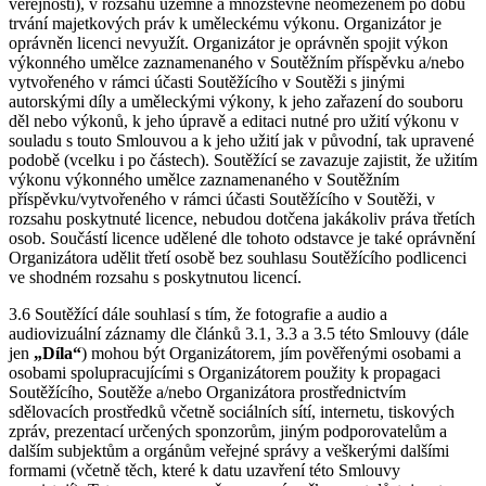
veřejnosti), v rozsahu územně a množstevně neomezeném po dobu
trvání majetkových práv k uměleckému výkonu. Organizátor je
oprávněn licenci nevyužít. Organizátor je oprávněn spojit výkon
výkonného umělce zaznamenaného v Soutěžním příspěvku a/nebo
vytvořeného v rámci účasti Soutěžícího v Soutěži s jinými
autorskými díly a uměleckými výkony, k jeho zařazení do souboru
děl nebo výkonů, k jeho úpravě a editaci nutné pro užití výkonu v
souladu s touto Smlouvou a k jeho užití jak v původní, tak upravené
podobě (vcelku i po částech). Soutěžící se zavazuje zajistit, že užitím
výkonu výkonného umělce zaznamenaného v Soutěžním
příspěvku/vytvořeného v rámci účasti Soutěžícího v Soutěži, v
rozsahu poskytnuté licence, nebudou dotčena jakákoliv práva třetích
osob. Součástí licence udělené dle tohoto odstavce je také oprávnění
Organizátora udělit třetí osobě bez souhlasu Soutěžícího podlicenci
ve shodném rozsahu s poskytnutou licencí.
3.6 Soutěžící dále souhlasí s tím, že fotografie a audio a
audiovizuální záznamy dle článků 3.1, 3.3 a 3.5 této Smlouvy (dále
jen
„Díla“
) mohou být Organizátorem, jím pověřenými osobami a
osobami spolupracujícími s Organizátorem použity k propagaci
Soutěžícího, Soutěže a/nebo Organizátora prostřednictvím
sdělovacích prostředků včetně sociálních sítí, internetu, tiskových
zpráv, prezentací určených sponzorům, jiným podporovatelům a
dalším subjektům a orgánům veřejné správy a veškerými dalšími
formami (včetně těch, které k datu uzavření této Smlouvy