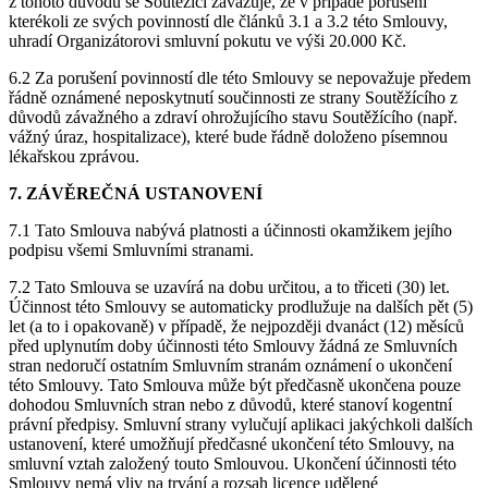
z tohoto důvodu se Soutěžící zavazuje, že v případě porušení
kterékoli ze svých povinností dle článků 3.1 a 3.2 této Smlouvy,
uhradí Organizátorovi smluvní pokutu ve výši 20.000 Kč.
6.2 Za porušení povinností dle této Smlouvy se nepovažuje předem
řádně oznámené neposkytnutí součinnosti ze strany Soutěžícího z
důvodů závažného a zdraví ohrožujícího stavu Soutěžícího (např.
vážný úraz, hospitalizace), které bude řádně doloženo písemnou
lékařskou zprávou.
7. ZÁVĚREČNÁ USTANOVENÍ
7.1 Tato Smlouva nabývá platnosti a účinnosti okamžikem jejího
podpisu všemi Smluvními stranami.
7.2 Tato Smlouva se uzavírá na dobu určitou, a to třiceti (30) let.
Účinnost této Smlouvy se automaticky prodlužuje na dalších pět (5)
let (a to i opakovaně) v případě, že nejpozději dvanáct (12) měsíců
před uplynutím doby účinnosti této Smlouvy žádná ze Smluvních
stran nedoručí ostatním Smluvním stranám oznámení o ukončení
této Smlouvy. Tato Smlouva může být předčasně ukončena pouze
dohodou Smluvních stran nebo z důvodů, které stanoví kogentní
právní předpisy. Smluvní strany vylučují aplikaci jakýchkoli dalších
ustanovení, které umožňují předčasné ukončení této Smlouvy, na
smluvní vztah založený touto Smlouvou. Ukončení účinnosti této
Smlouvy nemá vliv na trvání a rozsah licence udělené