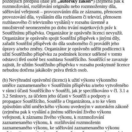
pozdějších předpisů (dále jen
„autorský zákon“
) (zejména pak k
rozmnožování, rozšiřování originálu nebo rozmnoženiny díla,
sdělování veřejnosti – provozováním díla ze záznamu, přenosem
provozování díla, vysíláním díla rozhlasem či televizí, přenosem
rozhlasového či televizního vysílání) v rozsahu územně a
množstevně neomezeném po dobu trvání majetkových práv k
Soutěžnímu příspěvku. Organizátor je oprávněn licenci nevyužít.
Organizátor je oprávněn spojit Soutěžní příspěvek s jinými díly,
zařadit Soutěžní příspěvek do díla souborného či provádět jeho
úpravy a/nebo změny. Organizátor je oprávněn udělit podlicenci k
užití Soutěžního příspěvku za podmínek licence udělené v tomto
odstavci třetí osobě bez souhlasu Soutěžícího. Soutěžící se zavazuje
zajistit, že užitím Soutěžního příspěvku v rozsahu poskytnuté licence
nebudou dotčena jakákoliv práva třetích osob.
(b) Nevýhradní oprávnění (licenci) k užití výkonu výkonného
umělce zaznamenaného v Soutěžním příspěvku a/nebo vytvořeného
v rámci účasti Soutěžícího v Soutěži, jak je specifikováno v čl. 3.1 a
3.2 Smlouvy, za účelem jeho účasti v Soutěži a podpory a
propagace Soutěžícího, Soutěže a Organizátora, a to ke všem
způsobům užití uměleckého výkonu uvedeným v autorském zákoně
(zejména pak k vysílání a jinému sdělování živého výkonu
veřejnosti, k záznamu živého výkonu, k rozmnožování
zaznamenaného výkonu, k rozšiřování rozmnoženin
zaznamenaného výkonu, ke sdělování zaznamenaného výkonu