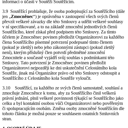
informací o účasti v Soutěži Soutěžícím.
3.9 Soutěžící prohlašuje, že osoba podepisující za Soutěžícího (dále
jen „
Zmocněnec
“) je oprávněna v zastoupení všech svých členů
převzít veškeré závazky dle této Smlouvy a udělit veškeré souhlasy
v ní specifikované, a to na základě zmocnění jednotlivých členů
Soutěžícího, které získal před podpisem této Smlouvy. Za tímto
účelem je Zmocněnec povinen předložit Organizátorovi za každého
člena Soutěžícího písemné potvrzení podepsané tímto členem
(pokud je zletilý) nebo jeho zákonnými zástupci (pokud zletilý
není), kterým příslušný člen potvrdí předmětné zmocnění
Zmocnitele a současně vyjádří svůj souhlas s podmínkami této
Smlouvy. Tato potvrzení je Zmocněnec povinen předložit
Organizátorovi nejpozději ke dni uskutečnění Celostátního kola
Soutěže, jinak má Organizátor právo od této Smlouvy odstoupit a
Soutěžícího z Celostátního kola Soutěže vyloučit.
3.10
Soutěžící, za každého ze svých členů samostatně, souhlasí a
zmocňuje Zmocněnce k tomu, aby za Soutěžícího činil veškerá
právní jednání, plnil veškeré povinnosti týkající se Soutěžícího jako
celku a byl kontaktní osobou vůči Organizátorovi nebo pověřeným
či spolupracujícím osobám. Změna osoby zmocněné Soutěžícím dle
tohoto článku je možná pouze se souhlasem ostatních Smluvních
stran.