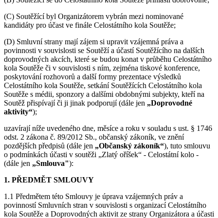
(C) Soutěžící byl Organizátorem vybrán mezi nominované
kandidáty pro účast ve finále Celostátního kola Soutěže;
(D) Smluvní strany mají zájem si upravit vzájemná práva a
povinnosti v souvislosti se Soutěží a účastí Soutěžícího na dalších
doprovodných akcích, které se budou konat v průběhu Celostátního
kola Soutěže či v souvislosti s ním, zejména tiskové konference,
poskytování rozhovorů a další formy prezentace výsledků
Celostátního kola Soutěže, setkání Soutěžících Celostátního kola
Soutěže s médii, sponzory a dalšími obdobnými subjekty, kteří na
Soutěž přispívají či ji jinak podporují (dále jen
„Doprovodné
aktivity“
);
uzavírají níže uvedeného dne, měsíce a roku v souladu s ust. § 1746
odst. 2 zákona č. 89/2012 Sb., občanský zákoník, ve znění
pozdějších předpisů (dále jen
„Občanský zákoník“
), tuto smlouvu
o podmínkách účasti v soutěži „Zlatý oříšek“ - Celostátní kolo -
(dále jen
„Smlouva"
):
1. PŘEDMĚT SMLOUVY
1.1 Předmětem této Smlouvy je úprava vzájemných práv a
povinností Smluvních stran v souvislosti s organizací Celostátního
kola Soutěže a Doprovodných aktivit ze strany Organizátora a účasti