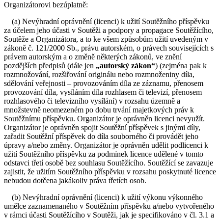
Organizátorovi bezúplatně:
(a) Nevýhradní oprávnění (licenci) k užití Soutěžního příspěvku
za účelem jeho účasti v Soutěži a podpory a propagace Soutěžícího,
Soutěže a Organizátora, a to ke všem způsobům užití uvedeným v
zákoně č. 121/2000 Sb., právu autorském, o právech souvisejících s
právem autorským a o změně některých zákonů, ve znění
pozdějších předpisů (dále jen
„autorský zákon“
) (zejména pak k
rozmnožování, rozšiřování originálu nebo rozmnoženiny díla,
sdělování veřejnosti – provozováním díla ze záznamu, přenosem
provozování díla, vysíláním díla rozhlasem či televizí, přenosem
rozhlasového či televizního vysílání) v rozsahu územně a
množstevně neomezeném po dobu trvání majetkových práv k
Soutěžnímu příspěvku. Organizátor je oprávněn licenci nevyužít.
Organizátor je oprávněn spojit Soutěžní příspěvek s jinými díly,
zařadit Soutěžní příspěvek do díla souborného či provádět jeho
úpravy a/nebo změny. Organizátor je oprávněn udělit podlicenci k
užití Soutěžního příspěvku za podmínek licence udělené v tomto
odstavci třetí osobě bez souhlasu Soutěžícího. Soutěžící se zavazuje
zajistit, že užitím Soutěžního příspěvku v rozsahu poskytnuté licence
nebudou dotčena jakákoliv práva třetích osob.
(b) Nevýhradní oprávnění (licenci) k užití výkonu výkonného
umělce zaznamenaného v Soutěžním příspěvku a/nebo vytvořeného
v rámci účasti Soutěžícího v Soutěži, jak je specifikováno v čl. 3.1 a