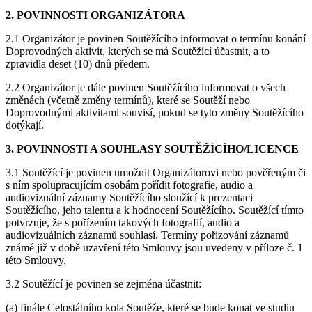
2. POVINNOSTI ORGANIZÁTORA
2.1 Organizátor je povinen Soutěžícího informovat o termínu konání
Doprovodných aktivit, kterých se má Soutěžící účastnit, a to
zpravidla deset (10) dnů předem.
2.2 Organizátor je dále povinen Soutěžícího informovat o všech
změnách (včetně změny termínů), které se Soutěží nebo
Doprovodnými aktivitami souvisí, pokud se tyto změny Soutěžícího
dotýkají.
3. POVINNOSTI A SOUHLASY SOUTĚŽÍCÍHO/LICENCE
3.1 Soutěžící je povinen umožnit Organizátorovi nebo pověřeným či
s ním spolupracujícím osobám pořídit fotografie, audio a
audiovizuální záznamy Soutěžícího sloužící k prezentaci
Soutěžícího, jeho talentu a k hodnocení Soutěžícího. Soutěžící tímto
potvrzuje, že s pořízením takových fotografií, audio a
audiovizuálních záznamů souhlasí. Termíny pořizování záznamů
známé již v době uzavření této Smlouvy jsou uvedeny v příloze č. 1
této Smlouvy.
3.2 Soutěžící je povinen se zejména účastnit:
(a) finále Celostátního kola Soutěže, které se bude konat ve studiu