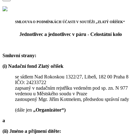
SMLOUVA O PODMÍNKÁCH ÚČASTI V SOUTĚŽI „ZLATÝ OŘÍŠEK“
Jednotlivec a jednotlivec v páru - Celostátní kolo
Smluvní strany:
(i) Nadační fond Zlatý oříšek
se sídlem Nad Rokoskou 1322/27, Libeň, 182 00 Praha 8
IČO: 24233722
zapsaný v nadačním rejstříku vedeném pod sp. zn. N 977
vedenou u Městského soudu v Praze
zastoupený Mgr. Jiřím Kotmelem, předsedou správní rady
(dále jen
„Organizátor“)
a
(ii) Jméno a příjmení dítěte: