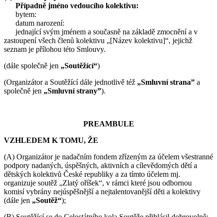
Případně jméno vedoucího kolektivu:
bytem:
datum narození:
jednající svým jménem a současně na základě zmocnění a v
zastoupení všech členů kolektivu „[Název kolektivu]“, jejichž
seznam je přílohou této Smlouvy.
(dále společně jen
„Soutěžící“
)
(Organizátor a Soutěžící dále jednotlivě též
„Smluvní strana”
a
společně jen
„Smluvní strany”
).
PREAMBULE
VZHLEDEM K TOMU, ŽE
(A) Organizátor je nadačním fondem zřízeným za účelem všestranné
podpory nadaných, úspěšných, aktivních a cílevědomých dětí a
dětských kolektivů České republiky a za tímto účelem mj.
organizuje soutěž „Zlatý oříšek“, v rámci které jsou odbornou
komisí vybrány nejúspěšnější a nejtalentovanější děti a kolektivy
(dále jen
„Soutěž“
);
(B) Soutěžící se do Celostátního kola Soutěže přihlásil dobrovolně;