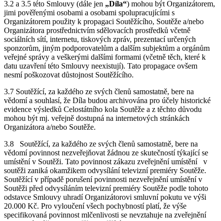
3.2 a 3.5 této Smlouvy (dále jen
„Díla“
) mohou být Organizátorem,
jimi pověřenými osobami a osobami spolupracujícími s
Organizátorem použity k propagaci Soutěžícího, Soutěže a/nebo
Organizátora prostřednictvím sdělovacích prostředků včetně
sociálních sítí, internetu, tiskových zpráv, prezentací určených
sponzorům, jiným podporovatelům a dalším subjektům a orgánům
veřejné správy a veškerými dalšími formami (včetně těch, které k
datu uzavření této Smlouvy neexistují). Tato propagace ovšem
nesmí poškozovat důstojnost Soutěžícího.
3.7 Soutěžící, za každého ze svých členů samostatně, bere na
vědomí a souhlasí, že Díla budou archivována pro účely historické
evidence výsledků Celostátního kola Soutěže a z těchto důvodu
mohou být mj. veřejně dostupná na internetových stránkách
Organizátora a/nebo Soutěže.
3.8 Soutěžící, za každého ze svých členů samostatně, bere na
vědomí povinnost nezveřejňovat žádnou ze skutečností týkající se
umístění v Soutěži. Tato povinnost zákazu zveřejnění umístění v
soutěži zaniká okamžikem odvysílání televizní premiéry Soutěže.
Soutěžící v případě porušení povinnosti nezveřejnění umístění v
Soutěži před odvysíláním televizní premiéry Soutěže podle tohoto
odstavce Smlouvy uhradí Organizátorovi smluvní pokutu ve výši
20.000 Kč. Pro vyloučení všech pochybností platí, že výše
specifikovaná povinnost mlčenlivosti se nevztahuje na zveřejnění