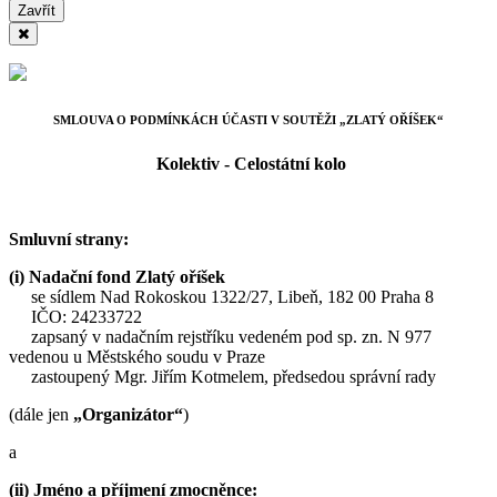
Zavřít
SMLOUVA O PODMÍNKÁCH ÚČASTI V SOUTĚŽI „ZLATÝ OŘÍŠEK“
Kolektiv - Celostátní kolo
Smluvní strany:
(i) Nadační fond Zlatý oříšek
se sídlem Nad Rokoskou 1322/27, Libeň, 182 00 Praha 8
IČO: 24233722
zapsaný v nadačním rejstříku vedeném pod sp. zn. N 977
vedenou u Městského soudu v Praze
zastoupený Mgr. Jiřím Kotmelem, předsedou správní rady
(dále jen
„Organizátor“
)
a
(ii) Jméno a příjmení zmocněnce: