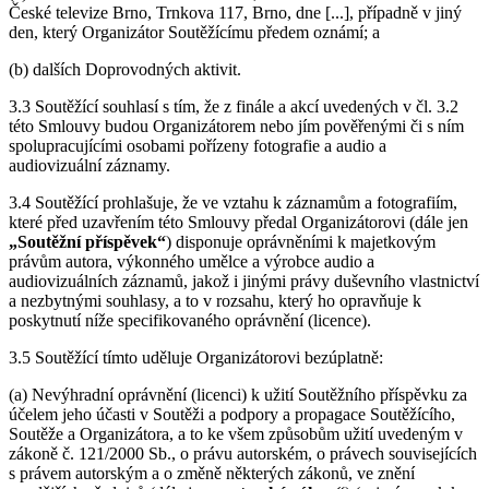
České televize Brno, Trnkova 117, Brno, dne [...], případně v jiný
den, který Organizátor Soutěžícímu předem oznámí; a
(b) dalších Doprovodných aktivit.
3.3 Soutěžící souhlasí s tím, že z finále a akcí uvedených v čl. 3.2
této Smlouvy budou Organizátorem nebo jím pověřenými či s ním
spolupracujícími osobami pořízeny fotografie a audio a
audiovizuální záznamy.
3.4 Soutěžící prohlašuje, že ve vztahu k záznamům a fotografiím,
které před uzavřením této Smlouvy předal Organizátorovi (dále jen
„Soutěžní příspěvek“
) disponuje oprávněními k majetkovým
právům autora, výkonného umělce a výrobce audio a
audiovizuálních záznamů, jakož i jinými právy duševního vlastnictví
a nezbytnými souhlasy, a to v rozsahu, který ho opravňuje k
poskytnutí níže specifikovaného oprávnění (licence).
3.5 Soutěžící tímto uděluje Organizátorovi bezúplatně:
(a) Nevýhradní oprávnění (licenci) k užití Soutěžního příspěvku za
účelem jeho účasti v Soutěži a podpory a propagace Soutěžícího,
Soutěže a Organizátora, a to ke všem způsobům užití uvedeným v
zákoně č. 121/2000 Sb., o právu autorském, o právech souvisejících
s právem autorským a o změně některých zákonů, ve znění