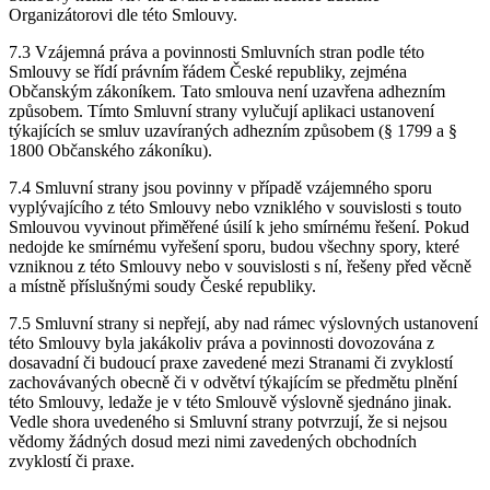
Organizátorovi dle této Smlouvy.
7.3 Vzájemná práva a povinnosti Smluvních stran podle této
Smlouvy se řídí právním řádem České republiky, zejména
Občanským zákoníkem. Tato smlouva není uzavřena adhezním
způsobem. Tímto Smluvní strany vylučují aplikaci ustanovení
týkajících se smluv uzavíraných adhezním způsobem (§ 1799 a §
1800 Občanského zákoníku).
7.4 Smluvní strany jsou povinny v případě vzájemného sporu
vyplývajícího z této Smlouvy nebo vzniklého v souvislosti s touto
Smlouvou vyvinout přiměřené úsilí k jeho smírnému řešení. Pokud
nedojde ke smírnému vyřešení sporu, budou všechny spory, které
vzniknou z této Smlouvy nebo v souvislosti s ní, řešeny před věcně
a místně příslušnými soudy České republiky.
7.5 Smluvní strany si nepřejí, aby nad rámec výslovných ustanovení
této Smlouvy byla jakákoliv práva a povinnosti dovozována z
dosavadní či budoucí praxe zavedené mezi Stranami či zvyklostí
zachovávaných obecně či v odvětví týkajícím se předmětu plnění
této Smlouvy, ledaže je v této Smlouvě výslovně sjednáno jinak.
Vedle shora uvedeného si Smluvní strany potvrzují, že si nejsou
vědomy žádných dosud mezi nimi zavedených obchodních
zvyklostí či praxe.