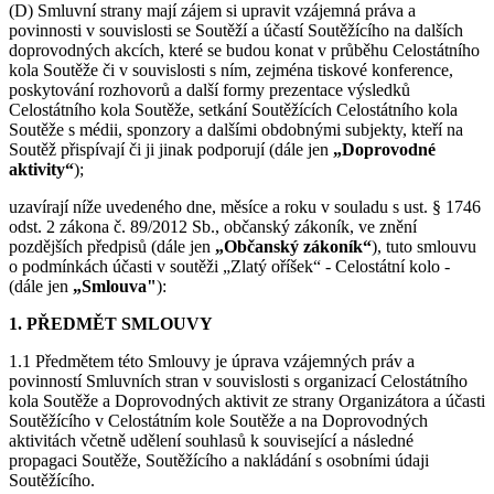
(D) Smluvní strany mají zájem si upravit vzájemná práva a
povinnosti v souvislosti se Soutěží a účastí Soutěžícího na dalších
doprovodných akcích, které se budou konat v průběhu Celostátního
kola Soutěže či v souvislosti s ním, zejména tiskové konference,
poskytování rozhovorů a další formy prezentace výsledků
Celostátního kola Soutěže, setkání Soutěžících Celostátního kola
Soutěže s médii, sponzory a dalšími obdobnými subjekty, kteří na
Soutěž přispívají či ji jinak podporují (dále jen
„Doprovodné
aktivity“
);
uzavírají níže uvedeného dne, měsíce a roku v souladu s ust. § 1746
odst. 2 zákona č. 89/2012 Sb., občanský zákoník, ve znění
pozdějších předpisů (dále jen
„Občanský zákoník“
), tuto smlouvu
o podmínkách účasti v soutěži „Zlatý oříšek“ - Celostátní kolo -
(dále jen
„Smlouva"
):
1. PŘEDMĚT SMLOUVY
1.1 Předmětem této Smlouvy je úprava vzájemných práv a
povinností Smluvních stran v souvislosti s organizací Celostátního
kola Soutěže a Doprovodných aktivit ze strany Organizátora a účasti
Soutěžícího v Celostátním kole Soutěže a na Doprovodných
aktivitách včetně udělení souhlasů k související a následné
propagaci Soutěže, Soutěžícího a nakládání s osobními údaji
Soutěžícího.