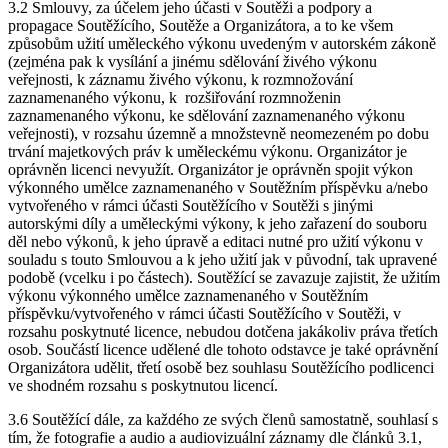
3.2 Smlouvy, za účelem jeho účasti v Soutěži a podpory a
propagace Soutěžícího, Soutěže a Organizátora, a to ke všem
způsobům užití uměleckého výkonu uvedeným v autorském zákoně
(zejména pak k vysílání a jinému sdělování živého výkonu
veřejnosti, k záznamu živého výkonu, k rozmnožování
zaznamenaného výkonu, k rozšiřování rozmnoženin
zaznamenaného výkonu, ke sdělování zaznamenaného výkonu
veřejnosti), v rozsahu územně a množstevně neomezeném po dobu
trvání majetkových práv k uměleckému výkonu. Organizátor je
oprávněn licenci nevyužít. Organizátor je oprávněn spojit výkon
výkonného umělce zaznamenaného v Soutěžním příspěvku a/nebo
vytvořeného v rámci účasti Soutěžícího v Soutěži s jinými
autorskými díly a uměleckými výkony, k jeho zařazení do souboru
děl nebo výkonů, k jeho úpravě a editaci nutné pro užití výkonu v
souladu s touto Smlouvou a k jeho užití jak v původní, tak upravené
podobě (vcelku i po částech). Soutěžící se zavazuje zajistit, že užitím
výkonu výkonného umělce zaznamenaného v Soutěžním
příspěvku/vytvořeného v rámci účasti Soutěžícího v Soutěži, v
rozsahu poskytnuté licence, nebudou dotčena jakákoliv práva třetích
osob. Součástí licence udělené dle tohoto odstavce je také oprávnění
Organizátora udělit, třetí osobě bez souhlasu Soutěžícího podlicenci
ve shodném rozsahu s poskytnutou licencí.
3.6 Soutěžící dále, za každého ze svých členů samostatně, souhlasí s
tím, že fotografie a audio a audiovizuální záznamy dle článků 3.1,