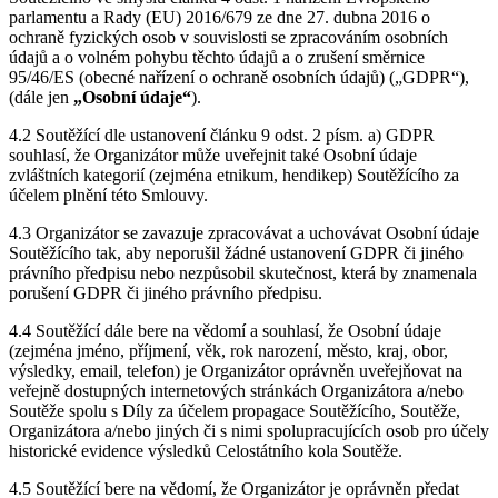
parlamentu a Rady (EU) 2016/679 ze dne 27. dubna 2016 o
ochraně fyzických osob v souvislosti se zpracováním osobních
údajů a o volném pohybu těchto údajů a o zrušení směrnice
95/46/ES (obecné nařízení o ochraně osobních údajů) („GDPR“),
(dále jen
„Osobní údaje“
).
4.2 Soutěžící dle ustanovení článku 9 odst. 2 písm. a) GDPR
souhlasí, že Organizátor může uveřejnit také Osobní údaje
zvláštních kategorií (zejména etnikum, hendikep) Soutěžícího za
účelem plnění této Smlouvy.
4.3 Organizátor se zavazuje zpracovávat a uchovávat Osobní údaje
Soutěžícího tak, aby neporušil žádné ustanovení GDPR či jiného
právního předpisu nebo nezpůsobil skutečnost, která by znamenala
porušení GDPR či jiného právního předpisu.
4.4 Soutěžící dále bere na vědomí a souhlasí, že Osobní údaje
(zejména jméno, příjmení, věk, rok narození, město, kraj, obor,
výsledky, email, telefon) je Organizátor oprávněn uveřejňovat na
veřejně dostupných internetových stránkách Organizátora a/nebo
Soutěže spolu s Díly za účelem propagace Soutěžícího, Soutěže,
Organizátora a/nebo jiných či s nimi spolupracujících osob pro účely
historické evidence výsledků Celostátního kola Soutěže.
4.5 Soutěžící bere na vědomí, že Organizátor je oprávněn předat