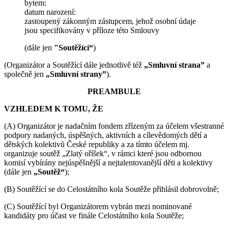
bytem:
datum narození:
zastoupený zákonným zástupcem, jehož osobní údaje
jsou specifikovány v příloze této Smlouvy
(dále jen
"Soutěžící“
)
(Organizátor a Soutěžící dále jednotlivě též
„Smluvní strana”
a
společně jen
„Smluvní strany”
).
PREAMBULE
VZHLEDEM K TOMU, ŽE
(A) Organizátor je nadačním fondem zřízeným za účelem všestranné
podpory nadaných, úspěšných, aktivních a cílevědomých dětí a
dětských kolektivů České republiky a za tímto účelem mj.
organizuje soutěž „Zlatý oříšek“, v rámci které jsou odbornou
komisí vybírány nejúspěšnější a nejtalentovanější děti a kolektivy
(dále jen
„Soutěž“
);
(B) Soutěžící se do Celostátního kola Soutěže přihlásil dobrovolně;
(C) Soutěžící byl Organizátorem vybrán mezi nominované
kandidáty pro účast ve finále Celostátního kola Soutěže;