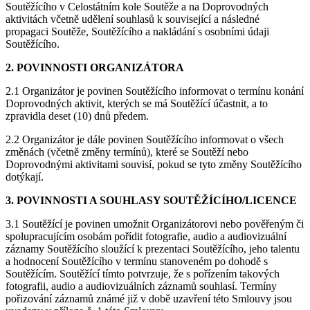
Soutěžícího v Celostátním kole Soutěže a na Doprovodných
aktivitách včetně udělení souhlasů k související a následné
propagaci Soutěže, Soutěžícího a nakládání s osobními údaji
Soutěžícího.
2. POVINNOSTI ORGANIZÁTORA
2.1 Organizátor je povinen Soutěžícího informovat o termínu konání
Doprovodných aktivit, kterých se má Soutěžící účastnit, a to
zpravidla deset (10) dnů předem.
2.2 Organizátor je dále povinen Soutěžícího informovat o všech
změnách (včetně změny termínů), které se Soutěží nebo
Doprovodnými aktivitami souvisí, pokud se tyto změny Soutěžícího
dotýkají.
3. POVINNOSTI A SOUHLASY SOUTĚŽÍCÍHO/LICENCE
3.1 Soutěžící je povinen umožnit Organizátorovi nebo pověřeným či
spolupracujícím osobám pořídit fotografie, audio a audiovizuální
záznamy Soutěžícího sloužící k prezentaci Soutěžícího, jeho talentu
a hodnocení Soutěžícího v termínu stanoveném po dohodě s
Soutěžícím. Soutěžící tímto potvrzuje, že s pořízením takových
fotografii, audio a audiovizuálních záznamů souhlasí. Termíny
pořizování záznamů známé již v době uzavření této Smlouvy jsou