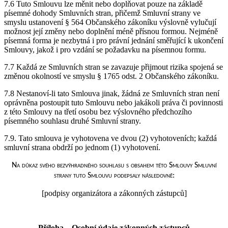
7.6 Tuto Smlouvu lze měnit nebo doplňovat pouze na základě
písemné dohody Smluvních stran, přičemž Smluvní strany ve
smyslu ustanovení § 564 Občanského zákoníku výslovně vylučují
možnost její změny nebo doplnění méně přísnou formou. Nejméně
písemná forma je nezbytná i pro právní jednání směřující k ukončení
Smlouvy, jakož i pro vzdání se požadavku na písemnou formu.
7.7 Každá ze Smluvních stran se zavazuje přijmout rizika spojená se
změnou okolností ve smyslu § 1765 odst. 2 Občanského zákoníku.
7.8 Nestanoví-li tato Smlouva jinak, žádná ze Smluvních stran není
oprávněna postoupit tuto Smlouvu nebo jakákoli práva či povinnosti
z této Smlouvy na třetí osobu bez výslovného předchozího
písemného souhlasu druhé Smluvní strany.
7.9. Tato smlouva je vyhotovena ve dvou (2) vyhotoveních; každá
smluvní strana obdrží po jednom (1) vyhotovení.
Na důkaz svého bezvýhradného souhlasu s obsahem této Smlouvy Smluvní
strany tuto Smlouvu podepsaly následovně:
[podpisy organizátora a zákonných zástupců]
Příloha – Osobní údaje zákonných zástupců