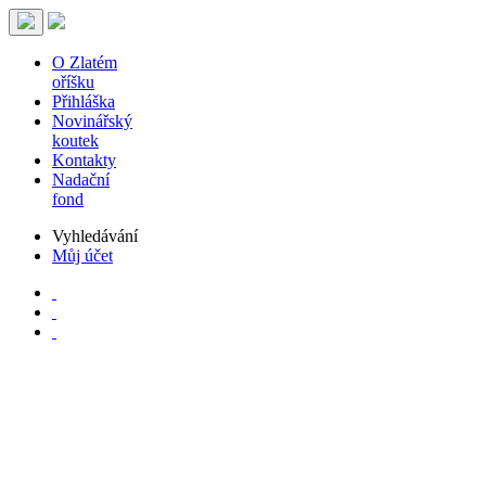
O Zlatém
oříšku
Přihláška
Novinářský
koutek
Kontakty
Nadační
fond
Vyhledávání
Můj účet