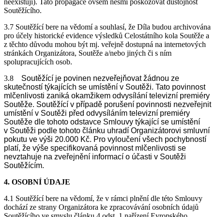
neexistují). Tato propagace ovšem nesmí poškozovat důstojnost
Soutěžícího.
3.7 Soutěžící bere na vědomí a souhlasí, že Díla budou archivována
pro účely historické evidence výsledků Celostátního kola Soutěže a
z těchto důvodu mohou být mj. veřejně dostupná na internetových
stránkách Organizátora, Soutěže a/nebo jiných či s ním
spolupracujících osob.
3.8
Soutěžící je povinen nezveřejňovat žádnou ze
skutečností týkajících se umístění v Soutěži. Tato povinnost
mlčenlivosti zaniká okamžikem odvysílání televizní premiéry
Soutěže. Soutěžící v případě porušení povinnosti nezveřejnit
umístění v Soutěži před odvysíláním televizní premiéry
Soutěže dle tohoto odstavce Smlouvy týkající se umístění
v Soutěži podle tohoto článku uhradí Organizátorovi smluvní
pokutu ve výši 20.000 Kč. Pro vyloučení všech pochybností
platí, že výše specifikovaná povinnost mlčenlivosti se
nevztahuje na zveřejnění informací o účasti v Soutěži
Soutěžícím.
4. OSOBNÍ ÚDAJE
4.1 Soutěžící bere na vědomí, že v rámci plnění dle této Smlouvy
dochází ze strany Organizátora ke zpracovávání osobních údajů
Soutěžícího ve smyslu článku 4 odst. 1 nařízení Evropského