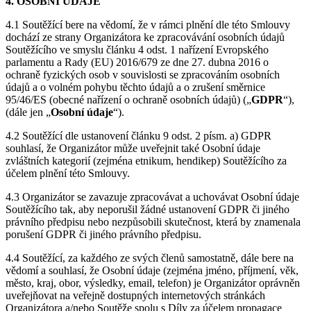
4. OSOBNÍ ÚDAJE
4.1 Soutěžící bere na vědomí, že v rámci plnění dle této Smlouvy
dochází ze strany Organizátora ke zpracovávání osobních údajů
Soutěžícího ve smyslu článku 4 odst. 1 nařízení Evropského
parlamentu a Rady (EU) 2016/679 ze dne 27. dubna 2016 o
ochraně fyzických osob v souvislosti se zpracováním osobních
údajů a o volném pohybu těchto údajů a o zrušení směrnice
95/46/ES (obecné nařízení o ochraně osobních údajů) („
GDPR
“),
(dále jen „
Osobní
údaje
“).
4.2 Soutěžící dle ustanovení článku 9 odst. 2 písm. a) GDPR
souhlasí, že Organizátor může uveřejnit také Osobní údaje
zvláštních kategorií (zejména etnikum, hendikep) Soutěžícího za
účelem plnění této Smlouvy.
4.3 Organizátor se zavazuje zpracovávat a uchovávat Osobní údaje
Soutěžícího tak, aby neporušil žádné ustanovení GDPR či jiného
právního předpisu nebo nezpůsobili skutečnost, která by znamenala
porušení GDPR či jiného právního předpisu.
4.4 Soutěžící, za každého ze svých členů samostatně, dále bere na
vědomí a souhlasí, že Osobní údaje (zejména jméno, příjmení, věk,
město, kraj, obor, výsledky, email, telefon) je Organizátor oprávněn
uveřejňovat na veřejně dostupných internetových stránkách
Organizátora a/nebo Soutěže spolu s Díly za účelem propagace