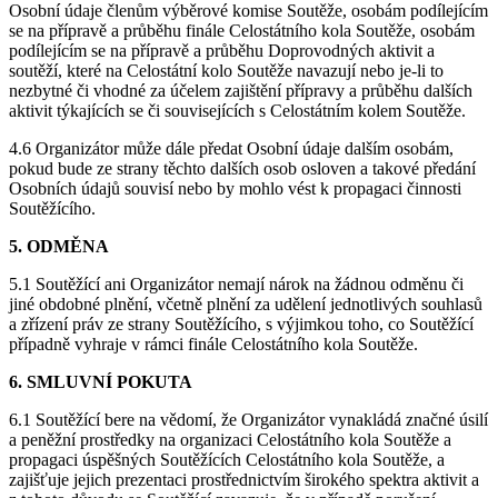
Osobní údaje členům výběrové komise Soutěže, osobám podílejícím
se na přípravě a průběhu finále Celostátního kola Soutěže, osobám
podílejícím se na přípravě a průběhu Doprovodných aktivit a
soutěží, které na Celostátní kolo Soutěže navazují nebo je-li to
nezbytné či vhodné za účelem zajištění přípravy a průběhu dalších
aktivit týkajících se či souvisejících s Celostátním kolem Soutěže.
4.6 Organizátor může dále předat Osobní údaje dalším osobám,
pokud bude ze strany těchto dalších osob osloven a takové předání
Osobních údajů souvisí nebo by mohlo vést k propagaci činnosti
Soutěžícího.
5. ODMĚNA
5.1 Soutěžící ani Organizátor nemají nárok na žádnou odměnu či
jiné obdobné plnění, včetně plnění za udělení jednotlivých souhlasů
a zřízení práv ze strany Soutěžícího, s výjimkou toho, co Soutěžící
případně vyhraje v rámci finále Celostátního kola Soutěže.
6. SMLUVNÍ POKUTA
6.1 Soutěžící bere na vědomí, že Organizátor vynakládá značné úsilí
a peněžní prostředky na organizaci Celostátního kola Soutěže a
propagaci úspěšných Soutěžících Celostátního kola Soutěže, a
zajišťuje jejich prezentaci prostřednictvím širokého spektra aktivit a