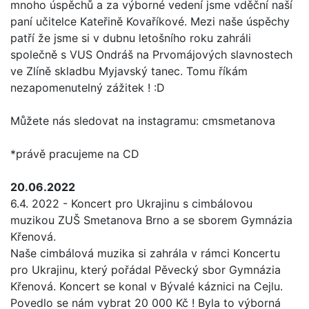
mnoho úspěchů a za výborné vedení jsme vděční naší
paní učitelce Kateřině Kovaříkové. Mezi naše úspěchy
patří že jsme si v dubnu letošního roku zahráli
společně s VUS Ondráš na Prvomájových slavnostech
ve Zlíně skladbu Myjavský tanec. Tomu říkám
nezapomenutelný zážitek ! :D
Můžete nás sledovat na instagramu: cmsmetanova
*právě pracujeme na CD
20.06.2022
6.4. 2022 - Koncert pro Ukrajinu s cimbálovou
muzikou ZUŠ Smetanova Brno a se sborem Gymnázia
Křenová.
Naše cimbálová muzika si zahrála v rámci Koncertu
pro Ukrajinu, který pořádal Pěvecký sbor Gymnázia
Křenová. Koncert se konal v Bývalé káznici na Cejlu.
Povedlo se nám vybrat 20 000 Kč ! Byla to výborná