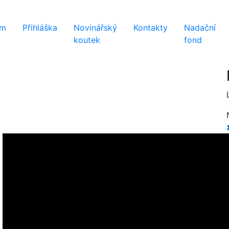
ém
Přihláška
Novinářský
Kontakty
Nadační
koutek
fond