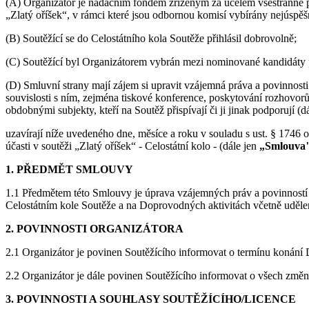
(A) Organizátor je nadačním fondem zřízeným za účelem všestranné p
„Zlatý oříšek“, v rámci které jsou odbornou komisí vybírány nejúspěšně
(B) Soutěžící se do Celostátního kola Soutěže přihlásil dobrovolně;
(C) Soutěžící byl Organizátorem vybrán mezi nominované kandidáty pr
(D) Smluvní strany mají zájem si upravit vzájemná práva a povinnosti
souvislosti s ním, zejména tiskové konference, poskytování rozhovorů
obdobnými subjekty, kteří na Soutěž přispívají či ji jinak podporují (d
uzavírají níže uvedeného dne, měsíce a roku v souladu s ust. § 1746 
účasti v soutěži „Zlatý oříšek“ - Celostátní kolo - (dále jen
„Smlouva
1. PŘEDMĚT SMLOUVY
1.1 Předmětem této Smlouvy je úprava vzájemných práv a povinností S
Celostátním kole Soutěže a na Doprovodných aktivitách včetně udělení
2. POVINNOSTI ORGANIZÁTORA
2.1 Organizátor je povinen Soutěžícího informovat o termínu konání D
2.2 Organizátor je dále povinen Soutěžícího informovat o všech změn
3. POVINNOSTI A SOUHLASY SOUTĚŽÍCÍHO/LICENCE