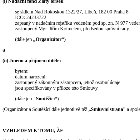
(i) Nadační fond Zlatý oříšek
se sídlem Nad Rokoskou 1322/27, Libeň, 182 00 Praha 8
IČO: 24233722
zapsaný v nadačním rejstříku vedeném pod sp. zn. N 977 vede
zastoupený Mgr. Jiřím Kotmelem, předsedou správní rady
(dále jen
„Organizátor“)
a
(ii) Jméno a příjmení dítěte:
bytem:
datum narození:
zastoupený zákonným zástupcem, jehož osobní údaje
jsou specifikovány v příloze této Smlouvy
(dále jen
"Soutěžící“
)
(Organizátor a Soutěžící dále jednotlivě též
„Smluvní strana”
a spol
VZHLEDEM K TOMU, ŽE