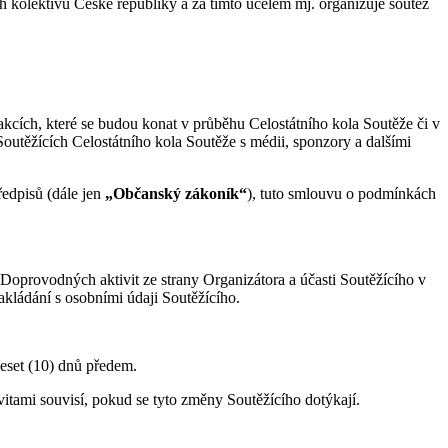
 kolektivů České republiky a za tímto účelem mj. organizuje soutěž
akcích, které se budou konat v průběhu Celostátního kola Soutěže či v
Soutěžících Celostátního kola Soutěže s médii, sponzory a dalšími
edpisů (dále jen
„Občanský zákoník“
), tuto smlouvu o podmínkách
Doprovodných aktivit ze strany Organizátora a účasti Soutěžícího v
akládání s osobními údaji Soutěžícího.
deset (10) dnů předem.
itami souvisí, pokud se tyto změny Soutěžícího dotýkají.