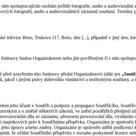
ním spolupracujícím osobám pořídit fotografie, audio a audiovizuální z
takových fotografií, audio a audiovizuálních záznamů souhlasí. Termíny
eské televize Brno, Trnkova 117, Brno, dne [...], případně v jiný den, 
 této Smlouvy budou Organizátorem nebo jím pověřenými či s ním spolupr
ré před uzavřením této Smlouvy předal Organizátorovi (dále jen
„Soutě
jakož i jinými právy duševního vlastnictví a nezbytnými souhlasy, a t
účelem jeho účasti v Soutěži a podpory a propagace Soutěžícího, Soutě
utorským a o změně některých zákonů, ve znění pozdějších předpisů (d
 provozováním díla ze záznamu, přenosem provozování díla, vysíláním dí
majetkových práv k Soutěžnímu příspěvku. Organizátor je oprávněn lic
ět jeho úpravy a/nebo změny. Organizátor je oprávněn udělit podlicenci
ajistit, že užitím Soutěžního příspěvku v rozsahu poskytnuté licence ne