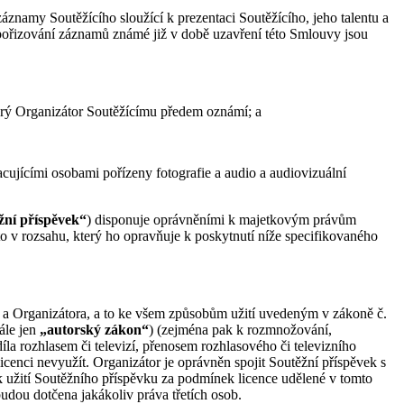
áznamy Soutěžícího sloužící k prezentaci Soutěžícího, jeho talentu a
 pořizování záznamů známé již v době uzavření této Smlouvy jsou
který Organizátor Soutěžícímu předem oznámí; a
acujícími osobami pořízeny fotografie a audio a audiovizuální
žní příspěvek“
) disponuje oprávněními k majetkovým právům
o v rozsahu, který ho opravňuje k poskytnutí níže specifikovaného
že a Organizátora, a to ke všem způsobům užití uvedeným v zákoně č.
ále jen
„autorský zákon“
) (zejména pak k rozmnožování,
la rozhlasem či televizí, přenosem rozhlasového či televizního
enci nevyužít. Organizátor je oprávněn spojit Soutěžní příspěvek s
 k užití Soutěžního příspěvku za podmínek licence udělené v tomto
budou dotčena jakákoliv práva třetích osob.