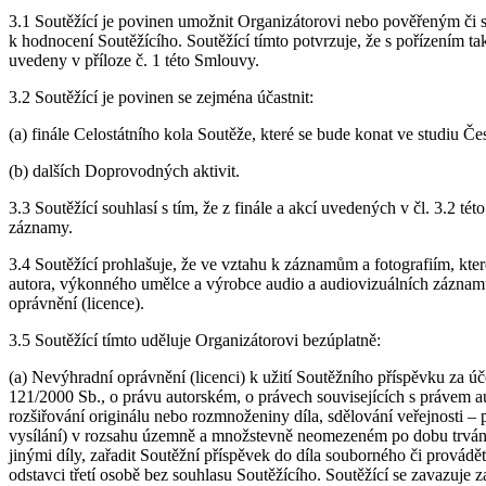
3.1 Soutěžící je povinen umožnit Organizátorovi nebo pověřeným či s 
k hodnocení Soutěžícího. Soutěžící tímto potvrzuje, že s pořízením 
uvedeny v příloze č. 1 této Smlouvy.
3.2 Soutěžící je povinen se zejména účastnit:
(a) finále Celostátního kola Soutěže, které se bude konat ve studiu Č
(b) dalších Doprovodných aktivit.
3.3 Soutěžící souhlasí s tím, že z finále a akcí uvedených v čl. 3.2
záznamy.
3.4 Soutěžící prohlašuje, že ve vztahu k záznamům a fotografiím, kte
autora, výkonného umělce a výrobce audio a audiovizuálních záznamů, 
oprávnění (licence).
3.5 Soutěžící tímto uděluje Organizátorovi bezúplatně:
(a) Nevýhradní oprávnění (licenci) k užití Soutěžního příspěvku za 
121/2000 Sb., o právu autorském, o právech souvisejících s právem a
rozšiřování originálu nebo rozmnoženiny díla, sdělování veřejnosti –
vysílání) v rozsahu územně a množstevně neomezeném po dobu trvání 
jinými díly, zařadit Soutěžní příspěvek do díla souborného či provád
odstavci třetí osobě bez souhlasu Soutěžícího. Soutěžící se zavazuje z