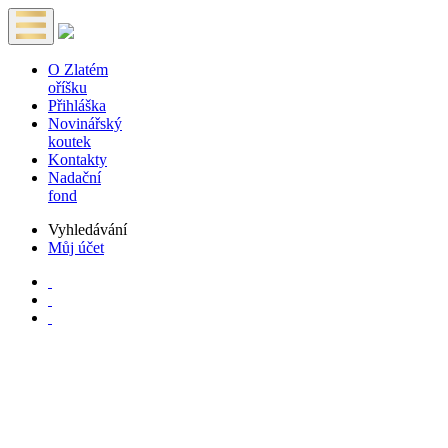
O Zlatém
oříšku
Přihláška
Novinářský
koutek
Kontakty
Nadační
fond
Vyhledávání
Můj účet