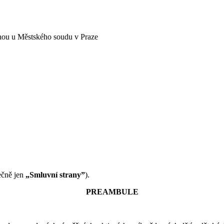
nou u Městského soudu v Praze
ečně jen
„Smluvní strany”
).
PREAMBULE