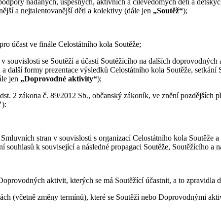
odpory nadaných, úspěšných, aktivních a cílevědomých dětí a dětských
jší a nejtalentovanější děti a kolektivy (dále jen
„Soutěž“
);
o účast ve finále Celostátního kola Soutěže;
 v souvislosti se Soutěží a účastí Soutěžícího na dalších doprovodných 
 a další formy prezentace výsledků Celostátního kola Soutěže, setkání 
ále jen
„Doprovodné aktivity“
);
odst. 2 zákona č. 89/2012 Sb., občanský zákoník, ve znění pozdějších př
"
):
mluvních stran v souvislosti s organizací Celostátního kola Soutěže a 
 souhlasů k související a následné propagaci Soutěže, Soutěžícího a n
oprovodných aktivit, kterých se má Soutěžící účastnit, a to zpravidla 
ách (včetně změny termínů), které se Soutěží nebo Doprovodnými aktiv