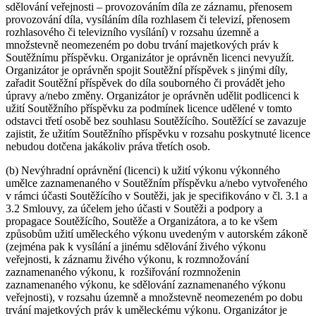
sdělování veřejnosti – provozováním díla ze záznamu, přenosem
provozování díla, vysíláním díla rozhlasem či televizí, přenosem
rozhlasového či televizního vysílání) v rozsahu územně a
množstevně neomezeném po dobu trvání majetkových práv k
Soutěžnímu příspěvku. Organizátor je oprávněn licenci nevyužít.
Organizátor je oprávněn spojit Soutěžní příspěvek s jinými díly,
zařadit Soutěžní příspěvek do díla souborného či provádět jeho
úpravy a/nebo změny. Organizátor je oprávněn udělit podlicenci k
užití Soutěžního příspěvku za podmínek licence udělené v tomto
odstavci třetí osobě bez souhlasu Soutěžícího. Soutěžící se zavazuje
zajistit, že užitím Soutěžního příspěvku v rozsahu poskytnuté licence
nebudou dotčena jakákoliv práva třetích osob.
(b) Nevýhradní oprávnění (licenci) k užití výkonu výkonného
umělce zaznamenaného v Soutěžním příspěvku a/nebo vytvořeného
v rámci účasti Soutěžícího v Soutěži, jak je specifikováno v čl. 3.1 a
3.2 Smlouvy, za účelem jeho účasti v Soutěži a podpory a
propagace Soutěžícího, Soutěže a Organizátora, a to ke všem
způsobům užití uměleckého výkonu uvedeným v autorském zákoně
(zejména pak k vysílání a jinému sdělování živého výkonu
veřejnosti, k záznamu živého výkonu, k rozmnožování
zaznamenaného výkonu, k rozšiřování rozmnoženin
zaznamenaného výkonu, ke sdělování zaznamenaného výkonu
veřejnosti), v rozsahu územně a množstevně neomezeném po dobu
trvání majetkových práv k uměleckému výkonu. Organizátor je