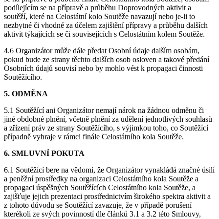
podílejícím se na přípravě a průběhu Doprovodných aktivit a
soutěží, které na Celostátní kolo Soutěže navazují nebo je-li to
nezbytné či vhodné za účelem zajištění přípravy a průběhu dalších
aktivit týkajících se či souvisejících s Celostátním kolem Soutěže.
4.6 Organizátor může dále předat Osobní údaje dalším osobám,
pokud bude ze strany těchto dalších osob osloven a takové předání
Osobních údajů souvisí nebo by mohlo vést k propagaci činnosti
Soutěžícího.
5. ODMĚNA
5.1 Soutěžící ani Organizátor nemají nárok na žádnou odměnu či
jiné obdobné plnění, včetně plnění za udělení jednotlivých souhlasů
a zřízení práv ze strany Soutěžícího, s výjimkou toho, co Soutěžící
případně vyhraje v rámci finále Celostátního kola Soutěže.
6. SMLUVNÍ POKUTA
6.1 Soutěžící bere na vědomí, že Organizátor vynakládá značné úsilí
a peněžní prostředky na organizaci Celostátního kola Soutěže a
propagaci úspěšných Soutěžících Celostátního kola Soutěže, a
zajišťuje jejich prezentaci prostřednictvím širokého spektra aktivit a
z tohoto důvodu se Soutěžící zavazuje, že v případě porušení
kterékoli ze svých povinností dle článků 3.1 a 3.2 této Smlouvy,