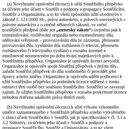
(a) Nevýhradní oprávnění (licenci) k užití Soutěžního příspěvku
za účelem jeho účasti v Soutěži a podpory a propagace Soutěžícího,
Soutěže a Organizátora, a to ke všem způsobům užití uvedeným v
zákoně č. 121/2000 Sb., právu autorském, o právech souvisejících s
právem autorským a o změně některých zákonů, ve znění
pozdějších předpisů (dále jen
„autorský zákon“
) (zejména pak k
rozmnožování, rozšiřování originálu nebo rozmnoženiny díla,
sdělování veřejnosti – provozováním díla ze záznamu, přenosem
provozování díla, vysíláním díla rozhlasem či televizí, přenosem
rozhlasového či televizního vysílání) v rozsahu územně a
množstevně neomezeném po dobu trvání majetkových práv k
Soutěžnímu příspěvku. Organizátor je oprávněn licenci nevyužít.
Organizátor je oprávněn spojit Soutěžní příspěvek s jinými díly,
zařadit Soutěžní příspěvek do díla souborného či provádět jeho
úpravy a/nebo změny. Organizátor je oprávněn udělit podlicenci k
užití Soutěžního příspěvku za podmínek licence udělené v tomto
odstavci třetí osobě bez souhlasu Soutěžícího. Soutěžící se zavazuje
zajistit, že užitím Soutěžního příspěvku v rozsahu poskytnuté licence
nebudou dotčena jakákoliv práva třetích osob.
(b) Nevýhradní oprávnění (licenci) k užití výkonu výkonného
umělce zaznamenaného v Soutěžním příspěvku a/nebo vytvořeného
v rámci účasti Soutěžícího v Soutěži, jak je specifikováno v čl. 3.1 a
3.2 Smlouvy, za účelem jeho účasti v Soutěži a podpory a
propagace Soutěžícího, Soutěže a Organizátora, a to ke všem