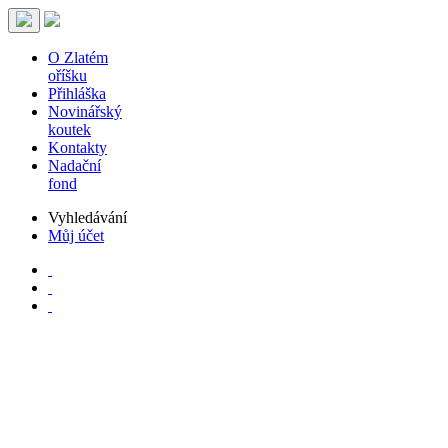
O Zlatém
oříšku
Přihláška
Novinářský
koutek
Kontakty
Nadační
fond
Vyhledávání
Můj účet