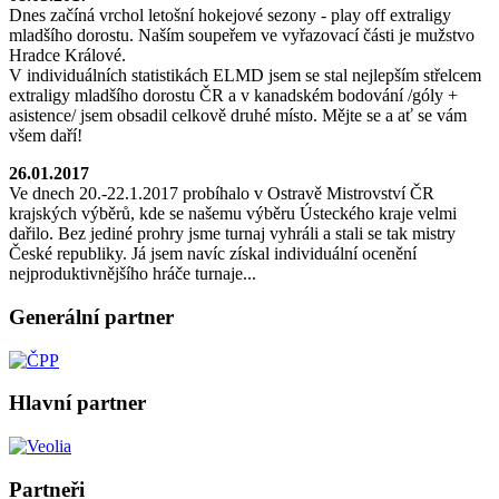
Dnes začíná vrchol letošní hokejové sezony - play off extraligy
mladšího dorostu. Naším soupeřem ve vyřazovací části je mužstvo
Hradce Králové.
V individuálních statistikách ELMD jsem se stal nejlepším střelcem
extraligy mladšího dorostu ČR a v kanadském bodování /góly +
asistence/ jsem obsadil celkově druhé místo. Mějte se a ať se vám
všem daří!
26.01.2017
Ve dnech 20.-22.1.2017 probíhalo v Ostravě Mistrovství ČR
krajských výběrů, kde se našemu výběru Ústeckého kraje velmi
dařilo. Bez jediné prohry jsme turnaj vyhráli a stali se tak mistry
České republiky. Já jsem navíc získal individuální ocenění
nejproduktivnějšího hráče turnaje...
Generální partner
Hlavní partner
Partneři