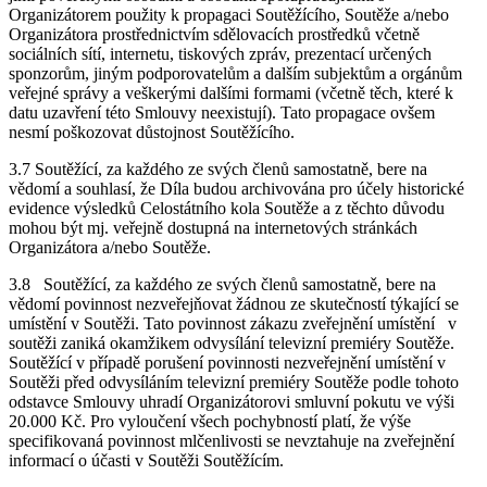
Organizátorem použity k propagaci Soutěžícího, Soutěže a/nebo
Organizátora prostřednictvím sdělovacích prostředků včetně
sociálních sítí, internetu, tiskových zpráv, prezentací určených
sponzorům, jiným podporovatelům a dalším subjektům a orgánům
veřejné správy a veškerými dalšími formami (včetně těch, které k
datu uzavření této Smlouvy neexistují). Tato propagace ovšem
nesmí poškozovat důstojnost Soutěžícího.
3.7 Soutěžící, za každého ze svých členů samostatně, bere na
vědomí a souhlasí, že Díla budou archivována pro účely historické
evidence výsledků Celostátního kola Soutěže a z těchto důvodu
mohou být mj. veřejně dostupná na internetových stránkách
Organizátora a/nebo Soutěže.
3.8 Soutěžící, za každého ze svých členů samostatně, bere na
vědomí povinnost nezveřejňovat žádnou ze skutečností týkající se
umístění v Soutěži. Tato povinnost zákazu zveřejnění umístění v
soutěži zaniká okamžikem odvysílání televizní premiéry Soutěže.
Soutěžící v případě porušení povinnosti nezveřejnění umístění v
Soutěži před odvysíláním televizní premiéry Soutěže podle tohoto
odstavce Smlouvy uhradí Organizátorovi smluvní pokutu ve výši
20.000 Kč. Pro vyloučení všech pochybností platí, že výše
specifikovaná povinnost mlčenlivosti se nevztahuje na zveřejnění
informací o účasti v Soutěži Soutěžícím.