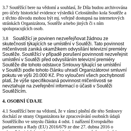
3.7 Soutěžící bere na vědomí a souhlasí, že Díla budou archivována
pro účely historické evidence výsledků Celostátního kola Soutěže a
z těchto důvodu mohou být mj. veřejně dostupná na internetových
stránkách Organizátora, Soutěže a/nebo jiných či s ním
spolupracujících osob.
3.8
Soutěžící je povinen nezveřejňovat žádnou ze
skutečností týkajících se umístění v Soutěži. Tato povinnost
mlčenlivosti zaniká okamžikem odvysílání televizní premiéry
Soutěže. Soutěžící v případě porušení povinnosti nezveřejnit
umístění v Soutěži před odvysíláním televizní premiéry
Soutěže dle tohoto odstavce Smlouvy týkající se umístění
v Soutěži podle tohoto článku uhradí Organizátorovi smluvní
pokutu ve výši 20.000 Kč. Pro vyloučení všech pochybností
platí, že výše specifikovaná povinnost mlčenlivosti se
nevztahuje na zveřejnění informací o účasti v Soutěži
Soutěžícím.
4. OSOBNÍ ÚDAJE
4.1 Soutěžící bere na vědomí, že v rámci plnění dle této Smlouvy
dochází ze strany Organizátora ke zpracovávání osobních údajů
Soutěžícího ve smyslu článku 4 odst. 1 nařízení Evropského
parlamentu a Rady (EU) 2016/679 ze dne 27. dubna 2016 o