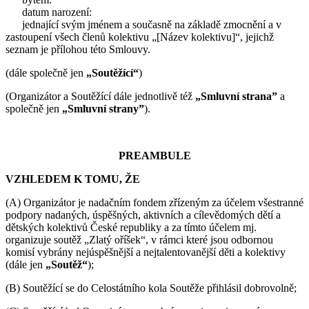
datum narození:
jednající svým jménem a současně na základě zmocnění a v
zastoupení všech členů kolektivu „[Název kolektivu]“, jejichž
seznam je přílohou této Smlouvy.
(dále společně jen
„Soutěžící“
)
(Organizátor a Soutěžící dále jednotlivě též
„Smluvní strana”
a
společně jen
„Smluvní strany”
).
PREAMBULE
VZHLEDEM K TOMU, ŽE
(A) Organizátor je nadačním fondem zřízeným za účelem všestranné
podpory nadaných, úspěšných, aktivních a cílevědomých dětí a
dětských kolektivů České republiky a za tímto účelem mj.
organizuje soutěž „Zlatý oříšek“, v rámci které jsou odbornou
komisí vybrány nejúspěšnější a nejtalentovanější děti a kolektivy
(dále jen
„Soutěž“
);
(B) Soutěžící se do Celostátního kola Soutěže přihlásil dobrovolně;