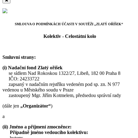
SMLOUVA O PODMÍNKÁCH ÚČASTI V SOUTĚŽI „ZLATÝ OŘÍŠEK“
Kolektiv - Celostátní kolo
Smluvní strany:
(i) Nadační fond Zlatý oříšek
se sídlem Nad Rokoskou 1322/27, Libeň, 182 00 Praha 8
IČO: 24233722
zapsaný v nadačním rejstříku vedeném pod sp. zn. N 977
vedenou u Městského soudu v Praze
zastoupený Mgr. Jiřím Kotmelem, předsedou správní rady
(dále jen
„Organizátor“
)
a
(ii) Jméno a příjmení zmocněnce:
Případně jméno vedoucího kolektivu:
bytem: