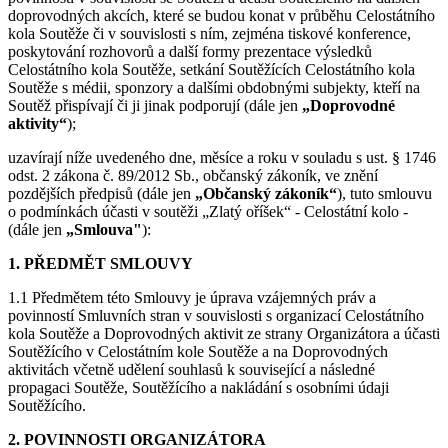
doprovodných akcích, které se budou konat v průběhu Celostátního
kola Soutěže či v souvislosti s ním, zejména tiskové konference,
poskytování rozhovorů a další formy prezentace výsledků
Celostátního kola Soutěže, setkání Soutěžících Celostátního kola
Soutěže s médii, sponzory a dalšími obdobnými subjekty, kteří na
Soutěž přispívají či ji jinak podporují (dále jen
„Doprovodné
aktivity“
);
uzavírají níže uvedeného dne, měsíce a roku v souladu s ust. § 1746
odst. 2 zákona č. 89/2012 Sb., občanský zákoník, ve znění
pozdějších předpisů (dále jen
„Občanský zákoník“
), tuto smlouvu
o podmínkách účasti v soutěži „Zlatý oříšek“ - Celostátní kolo -
(dále jen
„Smlouva"
):
1. PŘEDMĚT SMLOUVY
1.1 Předmětem této Smlouvy je úprava vzájemných práv a
povinností Smluvních stran v souvislosti s organizací Celostátního
kola Soutěže a Doprovodných aktivit ze strany Organizátora a účasti
Soutěžícího v Celostátním kole Soutěže a na Doprovodných
aktivitách včetně udělení souhlasů k související a následné
propagaci Soutěže, Soutěžícího a nakládání s osobními údaji
Soutěžícího.
2. POVINNOSTI ORGANIZÁTORA