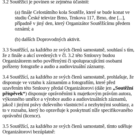
3.2 Soutěžící je povinen se zejména účastnit:
(a) finále Celostátního kola Soutěže, které se bude konat ve
studiu České televize Brno, Trnkova 117, Brno, dne [...],
případně v jiný den, který Organizátor Soutěžícímu předem
oznámí; a
(b) dalších Doprovodných aktivit.
3.3 Soutěžící, za každého ze svých členů samostatně, souhlasí s tím,
že z finále a akcí uvedených v čl. 3.2 této Smlouvy budou
Organizátorem nebo pověřenými či spolupracujícími osobami
pořízeny fotografie a audio a audiovizuální záznamy.
3.4 Soutěžící, za každého ze svých členů samostatně, prohlašuje, že
disponuje ve vztahu k záznamům a fotografiím, které před
uzavřením této Smlouvy předal Organizátorovi (dále jen
„Soutěžní
příspěvek“
) disponuje oprávněními k majetkovým právům autora,
výkonného umělce a výrobce audio a audiovizuálních záznamů,
jakož i jinými právy duševního vlastnictví a nezbytnými souhlasy, a
to v rozsahu, který ho opravňuje k poskytnutí níže specifikovaného
oprávnění (licence).
3.5 Soutěžící, za každého ze svých členů samostatně, tímto uděluje
Organizátorovi bezúplatně: