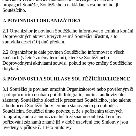
propagaci Soutěže, Soutěžícího a nakládání s osobními údaji
Soutěžícího.
2. POVINNOSTI ORGANIZÁTORA
2.1 Organizátor je povinen Soutěžícího informovat o termínu konání
Doprovodných aktivit, kterých se má Soutěžící účastnit, a to
zpravidla deset (10) dnů předem.
2.2 Organizátor je dále povinen Soutěžícího informovat o všech
změnách (včetně změny termínů), které se Soutěží nebo
Doprovodnými aktivitami souvisí, pokud se tyto změny Soutěžícího
dotýkají.
3. POVINNOSTI A SOUHLASY SOUTĚŽÍCÍHO/LICENCE
3.1 Soutěžící je povinen umožnit Organizátorovi nebo pověřeným či
spolupracujícím osobám pořídit fotografie, audio a audiovizuální
záznamy Soutěžícího sloužící k prezentaci Soutěžícího, jeho talentu
a hodnocení Soutěžícího v termínu stanoveném po dohodě s
Soutěžícím. Soutěžící tímto potvrzuje, že s pořízením takových
fotografii, audio a audiovizuálních záznamů souhlasí. Termíny
pořizování záznamů známé již v době uzavření této Smlouvy jsou
uvedeny v příloze č. 1 této Smlouvy.