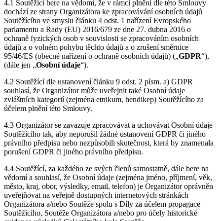
4.1 Soutěžící bere na vědomí, že v rámci plnění dle této Smlouvy
dochází ze strany Organizátora ke zpracovávání osobních údajů
Soutěžícího ve smyslu článku 4 odst. 1 nařízení Evropského
parlamentu a Rady (EU) 2016/679 ze dne 27. dubna 2016 o
ochraně fyzických osob v souvislosti se zpracováním osobních
údajů a o volném pohybu těchto údajů a o zrušení směrnice
95/46/ES (obecné nařízení o ochraně osobních údajů) („
GDPR
“),
(dále jen „
Osobní
údaje
“).
4.2 Soutěžící dle ustanovení článku 9 odst. 2 písm. a) GDPR
souhlasí, že Organizátor může uveřejnit také Osobní údaje
zvláštních kategorií (zejména etnikum, hendikep) Soutěžícího za
účelem plnění této Smlouvy.
4.3 Organizátor se zavazuje zpracovávat a uchovávat Osobní údaje
Soutěžícího tak, aby neporušil žádné ustanovení GDPR či jiného
právního předpisu nebo nezpůsobili skutečnost, která by znamenala
porušení GDPR či jiného právního předpisu.
4.4 Soutěžící, za každého ze svých členů samostatně, dále bere na
vědomí a souhlasí, že Osobní údaje (zejména jméno, příjmení, věk,
město, kraj, obor, výsledky, email, telefon) je Organizátor oprávněn
uveřejňovat na veřejně dostupných internetových stránkách
Organizátora a/nebo Soutěže spolu s Díly za účelem propagace
Soutěžícího, Soutěže Organizátora a/nebo pro účely historické