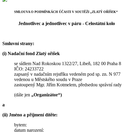
SMLOUVA O PODMÍNKÁCH ÚČASTI V SOUTĚŽI „ZLATÝ OŘÍŠEK“
Jednotlivec a jednotlivec v páru - Celostátní kolo
Smluvní strany:
(i) Nadační fond Zlatý oříšek
se sídlem Nad Rokoskou 1322/27, Libeň, 182 00 Praha 8
IČO: 24233722
zapsaný v nadačním rejstříku vedeném pod sp. zn. N 977
vedenou u Městského soudu v Praze
zastoupený Mgr. Jiřím Kotmelem, předsedou správní rady
(dále jen
„Organizátor“)
a
(ii) Jméno a příjmení dítěte:
bytem:
datum narození: