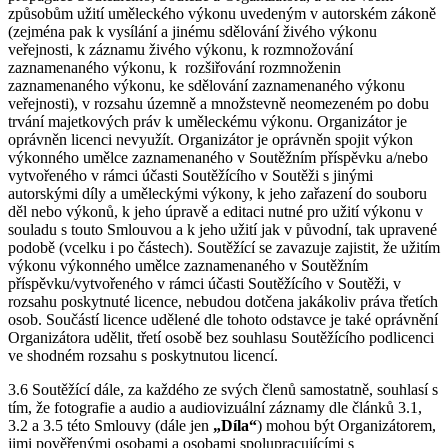
způsobům užití uměleckého výkonu uvedeným v autorském zákoně
(zejména pak k vysílání a jinému sdělování živého výkonu
veřejnosti, k záznamu živého výkonu, k rozmnožování
zaznamenaného výkonu, k rozšiřování rozmnoženin
zaznamenaného výkonu, ke sdělování zaznamenaného výkonu
veřejnosti), v rozsahu územně a množstevně neomezeném po dobu
trvání majetkových práv k uměleckému výkonu. Organizátor je
oprávněn licenci nevyužít. Organizátor je oprávněn spojit výkon
výkonného umělce zaznamenaného v Soutěžním příspěvku a/nebo
vytvořeného v rámci účasti Soutěžícího v Soutěži s jinými
autorskými díly a uměleckými výkony, k jeho zařazení do souboru
děl nebo výkonů, k jeho úpravě a editaci nutné pro užití výkonu v
souladu s touto Smlouvou a k jeho užití jak v původní, tak upravené
podobě (vcelku i po částech). Soutěžící se zavazuje zajistit, že užitím
výkonu výkonného umělce zaznamenaného v Soutěžním
příspěvku/vytvořeného v rámci účasti Soutěžícího v Soutěži, v
rozsahu poskytnuté licence, nebudou dotčena jakákoliv práva třetích
osob. Součástí licence udělené dle tohoto odstavce je také oprávnění
Organizátora udělit, třetí osobě bez souhlasu Soutěžícího podlicenci
ve shodném rozsahu s poskytnutou licencí.
3.6 Soutěžící dále, za každého ze svých členů samostatně, souhlasí s
tím, že fotografie a audio a audiovizuální záznamy dle článků 3.1,
3.2 a 3.5 této Smlouvy (dále jen
„Díla“
) mohou být Organizátorem,
jimi pověřenými osobami a osobami spolupracujícími s