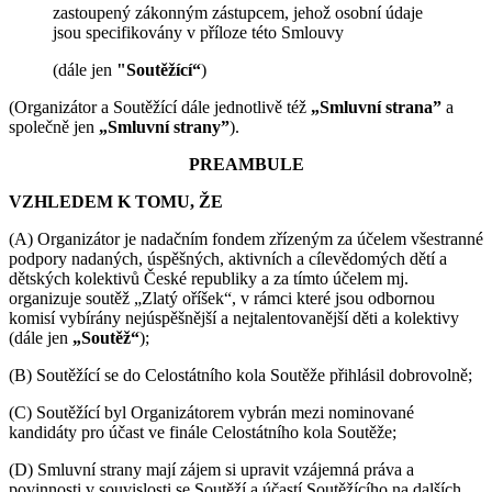
zastoupený zákonným zástupcem, jehož osobní údaje
jsou specifikovány v příloze této Smlouvy
(dále jen
"Soutěžící“
)
(Organizátor a Soutěžící dále jednotlivě též
„Smluvní strana”
a
společně jen
„Smluvní strany”
).
PREAMBULE
VZHLEDEM K TOMU, ŽE
(A) Organizátor je nadačním fondem zřízeným za účelem všestranné
podpory nadaných, úspěšných, aktivních a cílevědomých dětí a
dětských kolektivů České republiky a za tímto účelem mj.
organizuje soutěž „Zlatý oříšek“, v rámci které jsou odbornou
komisí vybírány nejúspěšnější a nejtalentovanější děti a kolektivy
(dále jen
„Soutěž“
);
(B) Soutěžící se do Celostátního kola Soutěže přihlásil dobrovolně;
(C) Soutěžící byl Organizátorem vybrán mezi nominované
kandidáty pro účast ve finále Celostátního kola Soutěže;
(D) Smluvní strany mají zájem si upravit vzájemná práva a
povinnosti v souvislosti se Soutěží a účastí Soutěžícího na dalších