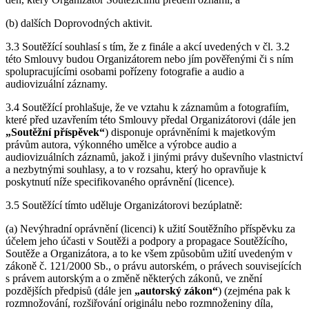
(b) dalších Doprovodných aktivit.
3.3 Soutěžící souhlasí s tím, že z finále a akcí uvedených v čl. 3.2
této Smlouvy budou Organizátorem nebo jím pověřenými či s ním
spolupracujícími osobami pořízeny fotografie a audio a
audiovizuální záznamy.
3.4 Soutěžící prohlašuje, že ve vztahu k záznamům a fotografiím,
které před uzavřením této Smlouvy předal Organizátorovi (dále jen
„Soutěžní příspěvek“
) disponuje oprávněními k majetkovým
právům autora, výkonného umělce a výrobce audio a
audiovizuálních záznamů, jakož i jinými právy duševního vlastnictví
a nezbytnými souhlasy, a to v rozsahu, který ho opravňuje k
poskytnutí níže specifikovaného oprávnění (licence).
3.5 Soutěžící tímto uděluje Organizátorovi bezúplatně:
(a) Nevýhradní oprávnění (licenci) k užití Soutěžního příspěvku za
účelem jeho účasti v Soutěži a podpory a propagace Soutěžícího,
Soutěže a Organizátora, a to ke všem způsobům užití uvedeným v
zákoně č. 121/2000 Sb., o právu autorském, o právech souvisejících
s právem autorským a o změně některých zákonů, ve znění
pozdějších předpisů (dále jen
„autorský zákon“
) (zejména pak k
rozmnožování, rozšiřování originálu nebo rozmnoženiny díla,