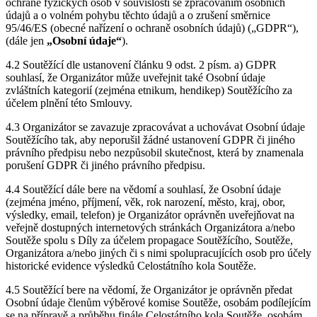
ochraně fyzických osob v souvislosti se zpracováním osobních
údajů a o volném pohybu těchto údajů a o zrušení směrnice
95/46/ES (obecné nařízení o ochraně osobních údajů) („GDPR“),
(dále jen
„Osobní údaje“
).
4.2 Soutěžící dle ustanovení článku 9 odst. 2 písm. a) GDPR
souhlasí, že Organizátor může uveřejnit také Osobní údaje
zvláštních kategorií (zejména etnikum, hendikep) Soutěžícího za
účelem plnění této Smlouvy.
4.3 Organizátor se zavazuje zpracovávat a uchovávat Osobní údaje
Soutěžícího tak, aby neporušil žádné ustanovení GDPR či jiného
právního předpisu nebo nezpůsobil skutečnost, která by znamenala
porušení GDPR či jiného právního předpisu.
4.4 Soutěžící dále bere na vědomí a souhlasí, že Osobní údaje
(zejména jméno, příjmení, věk, rok narození, město, kraj, obor,
výsledky, email, telefon) je Organizátor oprávněn uveřejňovat na
veřejně dostupných internetových stránkách Organizátora a/nebo
Soutěže spolu s Díly za účelem propagace Soutěžícího, Soutěže,
Organizátora a/nebo jiných či s nimi spolupracujících osob pro účely
historické evidence výsledků Celostátního kola Soutěže.
4.5 Soutěžící bere na vědomí, že Organizátor je oprávněn předat
Osobní údaje členům výběrové komise Soutěže, osobám podílejícím
se na přípravě a průběhu finále Celostátního kola Soutěže, osobám