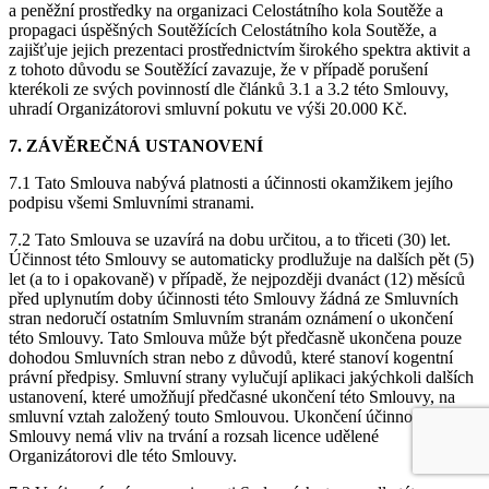
a peněžní prostředky na organizaci Celostátního kola Soutěže a
propagaci úspěšných Soutěžících Celostátního kola Soutěže, a
zajišťuje jejich prezentaci prostřednictvím širokého spektra aktivit a
z tohoto důvodu se Soutěžící zavazuje, že v případě porušení
kterékoli ze svých povinností dle článků 3.1 a 3.2 této Smlouvy,
uhradí Organizátorovi smluvní pokutu ve výši 20.000 Kč.
7. ZÁVĚREČNÁ USTANOVENÍ
7.1 Tato Smlouva nabývá platnosti a účinnosti okamžikem jejího
podpisu všemi Smluvními stranami.
7.2 Tato Smlouva se uzavírá na dobu určitou, a to třiceti (30) let.
Účinnost této Smlouvy se automaticky prodlužuje na dalších pět (5)
let (a to i opakovaně) v případě, že nejpozději dvanáct (12) měsíců
před uplynutím doby účinnosti této Smlouvy žádná ze Smluvních
stran nedoručí ostatním Smluvním stranám oznámení o ukončení
této Smlouvy. Tato Smlouva může být předčasně ukončena pouze
dohodou Smluvních stran nebo z důvodů, které stanoví kogentní
právní předpisy. Smluvní strany vylučují aplikaci jakýchkoli dalších
ustanovení, které umožňují předčasné ukončení této Smlouvy, na
smluvní vztah založený touto Smlouvou. Ukončení účinnosti této
Smlouvy nemá vliv na trvání a rozsah licence udělené
Organizátorovi dle této Smlouvy.