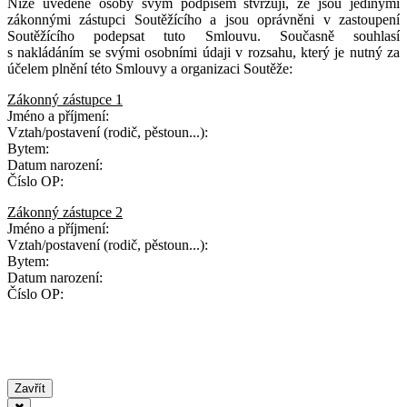
Níže uvedené osoby svým podpisem stvrzují, že jsou jedinými
zákonnými zástupci Soutěžícího a jsou oprávněni v zastoupení
Soutěžícího podepsat tuto Smlouvu. Současně souhlasí
s nakládáním se svými osobními údaji v rozsahu, který je nutný za
účelem plnění této Smlouvy a organizaci Soutěže:
Zákonný zástupce 1
Jméno a příjmení:
Vztah/postavení (rodič, pěstoun...):
Bytem:
Datum narození:
Číslo OP:
Zákonný zástupce 2
Jméno a příjmení:
Vztah/postavení (rodič, pěstoun...):
Bytem:
Datum narození:
Číslo OP:
Zavřít