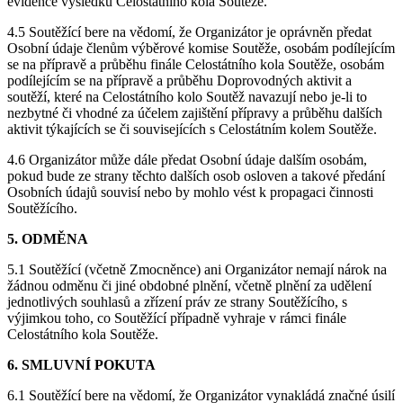
evidence výsledků Celostátního kola Soutěže.
4.5 Soutěžící bere na vědomí, že Organizátor je oprávněn předat
Osobní údaje členům výběrové komise Soutěže, osobám podílejícím
se na přípravě a průběhu finále Celostátního kola Soutěže, osobám
podílejícím se na přípravě a průběhu Doprovodných aktivit a
soutěží, které na Celostátního kolo Soutěž navazují nebo je-li to
nezbytné či vhodné za účelem zajištění přípravy a průběhu dalších
aktivit týkajících se či souvisejících s Celostátním kolem Soutěže.
4.6 Organizátor může dále předat Osobní údaje dalším osobám,
pokud bude ze strany těchto dalších osob osloven a takové předání
Osobních údajů souvisí nebo by mohlo vést k propagaci činnosti
Soutěžícího.
5. ODMĚNA
5.1 Soutěžící (včetně Zmocněnce) ani Organizátor nemají nárok na
žádnou odměnu či jiné obdobné plnění, včetně plnění za udělení
jednotlivých souhlasů a zřízení práv ze strany Soutěžícího, s
výjimkou toho, co Soutěžící případně vyhraje v rámci finále
Celostátního kola Soutěže.
6. SMLUVNÍ POKUTA
6.1 Soutěžící bere na vědomí, že Organizátor vynakládá značné úsilí