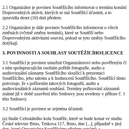
2.1 Organizátor je povinen Soutěžícího informovat o termínu konání
Doprovodných aktivit, kterých se má Soutěžící účastnit, a to
zpravidla deset (10) dnů předem.
2.2 Organizátor je dále povinen Soutěžícího informovat o všech
změnách (včetně změny termínů), které se Soutěží nebo
Doprovodnými aktivitami souvisí, pokud se tyto změny Soutěžícího
dotýkají.
3. POVINNOSTI A SOUHLASY SOUTĚŽÍCÍHO/LICENCE
3.1 Soutěžící je povinen umožnit Organizátorovi nebo pověřeným či
s ním spolupracujícím osobám pořídit fotografie, audio a
audiovizuální záznamy Soutěžícího sloužící k prezentaci
Soutěžícího, jeho talentu a k hodnocení Soutěžícího. Soutěžící tímto
potvrzuje, že s pořízením takových fotografií, audio a
audiovizuálních záznamů souhlasí. Termíny pořizování záznamů
známé již v době uzavření této Smlouvy jsou uvedeny v příloze č. 1
této Smlouvy.
3.2 Soutěžící je povinen se zejména účastnit:
(a) finále Celostátního kola Soutěže, které se bude konat ve studiu
České televize Brno, Trnkova 117, Brno, dne [...], případně v jiný
den, který Organizátor Soutěžícímu předem oznámí; a