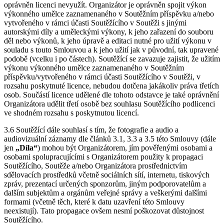
oprávněn licenci nevyužít. Organizátor je oprávněn spojit výkon
výkonného umělce zaznamenaného v Soutěžním příspěvku a/nebo
vytvořeného v rámci účasti Soutěžícího v Soutěži s jinými
autorskými díly a uměleckými výkony, k jeho zařazení do souboru
děl nebo výkonů, k jeho úpravě a editaci nutné pro užití výkonu v
souladu s touto Smlouvou a k jeho užití jak v původní, tak upravené
podobě (vcelku i po částech). Soutěžící se zavazuje zajistit, že užitím
výkonu výkonného umělce zaznamenaného v Soutěžním
příspěvku/vytvořeného v rámci účasti Soutěžícího v Soutěži, v
rozsahu poskytnuté licence, nebudou dotčena jakákoliv práva třetích
osob. Součástí licence udělené dle tohoto odstavce je také oprávnění
Organizátora udělit třetí osobě bez souhlasu Soutěžícího podlicenci
ve shodném rozsahu s poskytnutou licencí.
3.6 Soutěžící dále souhlasí s tím, že fotografie a audio a
audiovizuální záznamy dle článků 3.1, 3.3 a 3.5 této Smlouvy (dále
jen
„Díla“
) mohou být Organizátorem, jím pověřenými osobami a
osobami spolupracujícími s Organizátorem použity k propagaci
Soutěžícího, Soutěže a/nebo Organizátora prostřednictvím
sdělovacích prostředků včetně sociálních sítí, internetu, tiskových
zpráv, prezentací určených sponzorům, jiným podporovatelům a
dalším subjektům a orgánům veřejné správy a veškerými dalšími
formami (včetně těch, které k datu uzavření této Smlouvy
neexistují). Tato propagace ovšem nesmí poškozovat důstojnost
Soutěžícího.