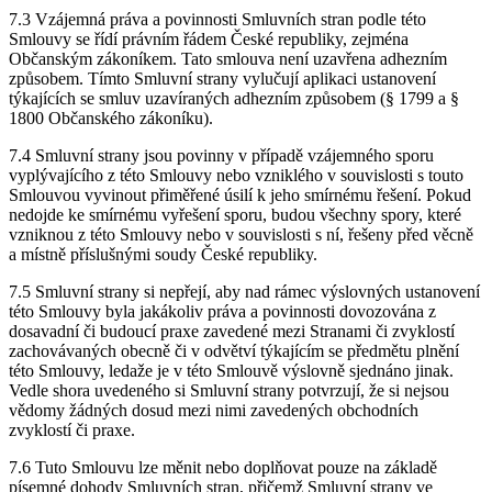
7.3 Vzájemná práva a povinnosti Smluvních stran podle této
Smlouvy se řídí právním řádem České republiky, zejména
Občanským zákoníkem. Tato smlouva není uzavřena adhezním
způsobem. Tímto Smluvní strany vylučují aplikaci ustanovení
týkajících se smluv uzavíraných adhezním způsobem (§ 1799 a §
1800 Občanského zákoníku).
7.4 Smluvní strany jsou povinny v případě vzájemného sporu
vyplývajícího z této Smlouvy nebo vzniklého v souvislosti s touto
Smlouvou vyvinout přiměřené úsilí k jeho smírnému řešení. Pokud
nedojde ke smírnému vyřešení sporu, budou všechny spory, které
vzniknou z této Smlouvy nebo v souvislosti s ní, řešeny před věcně
a místně příslušnými soudy České republiky.
7.5 Smluvní strany si nepřejí, aby nad rámec výslovných ustanovení
této Smlouvy byla jakákoliv práva a povinnosti dovozována z
dosavadní či budoucí praxe zavedené mezi Stranami či zvyklostí
zachovávaných obecně či v odvětví týkajícím se předmětu plnění
této Smlouvy, ledaže je v této Smlouvě výslovně sjednáno jinak.
Vedle shora uvedeného si Smluvní strany potvrzují, že si nejsou
vědomy žádných dosud mezi nimi zavedených obchodních
zvyklostí či praxe.
7.6 Tuto Smlouvu lze měnit nebo doplňovat pouze na základě
písemné dohody Smluvních stran, přičemž Smluvní strany ve