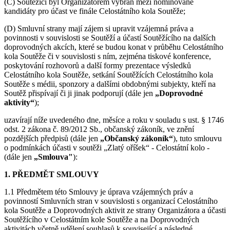
(C) Soutěžící byl Organizátorem vybrán mezi nominované
kandidáty pro účast ve finále Celostátního kola Soutěže;
(D) Smluvní strany mají zájem si upravit vzájemná práva a
povinnosti v souvislosti se Soutěží a účastí Soutěžícího na dalších
doprovodných akcích, které se budou konat v průběhu Celostátního
kola Soutěže či v souvislosti s ním, zejména tiskové konference,
poskytování rozhovorů a další formy prezentace výsledků
Celostátního kola Soutěže, setkání Soutěžících Celostátního kola
Soutěže s médii, sponzory a dalšími obdobnými subjekty, kteří na
Soutěž přispívají či ji jinak podporují (dále jen
„Doprovodné
aktivity“
);
uzavírají níže uvedeného dne, měsíce a roku v souladu s ust. § 1746
odst. 2 zákona č. 89/2012 Sb., občanský zákoník, ve znění
pozdějších předpisů (dále jen
„Občanský zákoník“
), tuto smlouvu
o podmínkách účasti v soutěži „Zlatý oříšek“ - Celostátní kolo -
(dále jen
„Smlouva"
):
1. PŘEDMĚT SMLOUVY
1.1 Předmětem této Smlouvy je úprava vzájemných práv a
povinností Smluvních stran v souvislosti s organizací Celostátního
kola Soutěže a Doprovodných aktivit ze strany Organizátora a účasti
Soutěžícího v Celostátním kole Soutěže a na Doprovodných
aktivitách včetně udělení souhlasů k související a následné