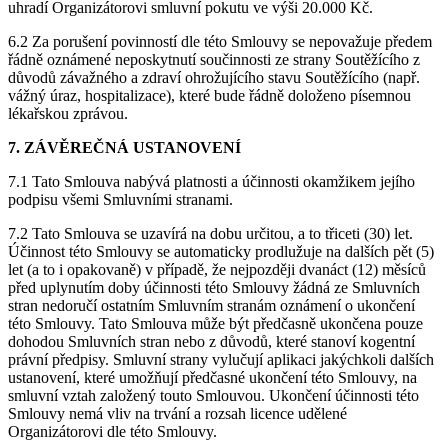
uhradí Organizátorovi smluvní pokutu ve výši 20.000 Kč.
6.2 Za porušení povinností dle této Smlouvy se nepovažuje předem
řádně oznámené neposkytnutí součinnosti ze strany Soutěžícího z
důvodů závažného a zdraví ohrožujícího stavu Soutěžícího (např.
vážný úraz, hospitalizace), které bude řádně doloženo písemnou
lékařskou zprávou.
7. ZÁVĚREČNÁ USTANOVENÍ
7.1 Tato Smlouva nabývá platnosti a účinnosti okamžikem jejího
podpisu všemi Smluvními stranami.
7.2 Tato Smlouva se uzavírá na dobu určitou, a to třiceti (30) let.
Účinnost této Smlouvy se automaticky prodlužuje na dalších pět (5)
let (a to i opakovaně) v případě, že nejpozději dvanáct (12) měsíců
před uplynutím doby účinnosti této Smlouvy žádná ze Smluvních
stran nedoručí ostatním Smluvním stranám oznámení o ukončení
této Smlouvy. Tato Smlouva může být předčasně ukončena pouze
dohodou Smluvních stran nebo z důvodů, které stanoví kogentní
právní předpisy. Smluvní strany vylučují aplikaci jakýchkoli dalších
ustanovení, které umožňují předčasné ukončení této Smlouvy, na
smluvní vztah založený touto Smlouvou. Ukončení účinnosti této
Smlouvy nemá vliv na trvání a rozsah licence udělené
Organizátorovi dle této Smlouvy.