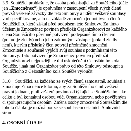
3.9 Soutěžící prohlašuje, že osoba podepisující za Soutěžícího (dále
jen „
Zmocněnec
“) je oprávněna v zastoupení všech svých členů
převzít veškeré závazky dle této Smlouvy a udělit veškeré souhlasy
v ní specifikované, a to na základě zmocnění jednotlivých členů
Soutěžícího, které získal před podpisem této Smlouvy. Za tímto
účelem je Zmocněnec povinen předložit Organizátorovi za každého
člena Soutěžícího písemné potvrzení podepsané tímto členem
(pokud je zletilý) nebo jeho zákonnými zástupci (pokud zletilý
není), kterým příslušný člen potvrdí předmětné zmocnění
Zmocnitele a současně vyjádří svůj souhlas s podmínkami této
Smlouvy. Tato potvrzení je Zmocněnec povinen předložit
Organizátorovi nejpozději ke dni uskutečnění Celostátního kola
Soutěže, jinak má Organizátor právo od této Smlouvy odstoupit a
Soutěžícího z Celostátního kola Soutěže vyloučit.
3.10
Soutěžící, za každého ze svých členů samostatně, souhlasí a
zmocňuje Zmocněnce k tomu, aby za Soutěžícího činil veškerá
právní jednání, plnil veškeré povinnosti týkající se Soutěžícího jako
celku a byl kontaktní osobou vůči Organizátorovi nebo pověřeným
či spolupracujícím osobám. Změna osoby zmocněné Soutěžícím dle
tohoto článku je možná pouze se souhlasem ostatních Smluvních
stran.
4. OSOBNÍ ÚDAJE