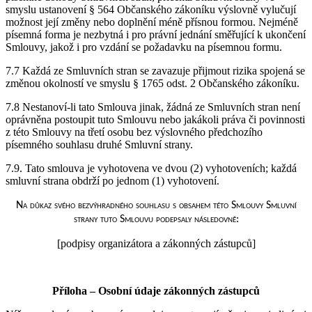
smyslu ustanovení § 564 Občanského zákoníku výslovně vylučují
možnost její změny nebo doplnění méně přísnou formou. Nejméně
písemná forma je nezbytná i pro právní jednání směřující k ukončení
Smlouvy, jakož i pro vzdání se požadavku na písemnou formu.
7.7 Každá ze Smluvních stran se zavazuje přijmout rizika spojená se
změnou okolností ve smyslu § 1765 odst. 2 Občanského zákoníku.
7.8 Nestanoví-li tato Smlouva jinak, žádná ze Smluvních stran není
oprávněna postoupit tuto Smlouvu nebo jakákoli práva či povinnosti
z této Smlouvy na třetí osobu bez výslovného předchozího
písemného souhlasu druhé Smluvní strany.
7.9. Tato smlouva je vyhotovena ve dvou (2) vyhotoveních; každá
smluvní strana obdrží po jednom (1) vyhotovení.
Na důkaz svého bezvýhradného souhlasu s obsahem této Smlouvy Smluvní
strany tuto Smlouvu podepsaly následovně:
[podpisy organizátora a zákonných zástupců]
Příloha – Osobní údaje zákonných zástupců