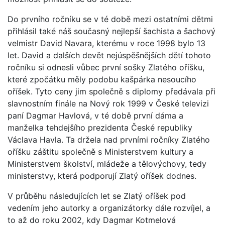
Do prvního ročníku se v té době mezi ostatními dětmi
přihlásil také náš současný nejlepší šachista a šachový
velmistr David Navara, kterému v roce 1998 bylo 13
let. David a dalších devět nejúspěšnějších dětí tohoto
ročníku si odnesli vůbec první sošky Zlatého oříšku,
které zpočátku měly podobu kašpárka nesoucího
oříšek. Tyto ceny jim společně s diplomy předávala při
slavnostním finále na Nový rok 1999 v České televizi
paní Dagmar Havlová, v té době první dáma a
manželka tehdejšího prezidenta České republiky
Václava Havla. Ta držela nad prvními ročníky Zlatého
oříšku záštitu společně s Ministerstvem kultury a
Ministerstvem školství, mládeže a tělovýchovy, tedy
ministerstvy, která podporují Zlatý oříšek dodnes.
V průběhu následujících let se Zlatý oříšek pod
vedením jeho autorky a organizátorky dále rozvíjel, a
to až do roku 2002, kdy Dagmar Kotmelová