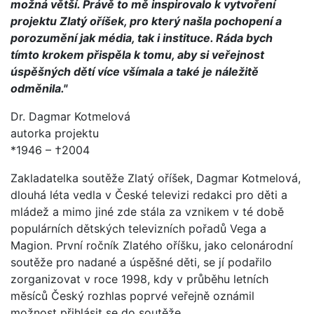
možná větší. Právě to mě inspirovalo k vytvoření
projektu Zlatý oříšek, pro který našla pochopení a
porozumění jak média, tak i instituce. Ráda bych
tímto krokem přispěla k tomu, aby si veřejnost
úspěšných dětí více všímala a také je náležitě
odměnila."
Dr. Dagmar Kotmelová
autorka projektu
*1946 – †2004
Zakladatelka soutěže Zlatý oříšek, Dagmar Kotmelová,
dlouhá léta vedla v České televizi redakci pro děti a
mládež a mimo jiné zde stála za vznikem v té době
populárních dětských televizních pořadů Vega a
Magion. První ročník Zlatého oříšku, jako celonárodní
soutěže pro nadané a úspěšné děti, se jí podařilo
zorganizovat v roce 1998, kdy v průběhu letních
měsíců Český rozhlas poprvé veřejně oznámil
možnost přihlásit se do soutěže.