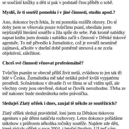
se součástí knížky a děti si pak v podstatě čtou příběh o sobě.
Myslíš, že ti soutěž pomohla i v jiné činnosti, studiu apod.?
Ano, dokonce bych řekla, že mi pomohla rozšířit obzory. Do té
doby jsem se věnovala pouze tvůrčímu psaní, obesílala jsem
nejrůznější literární soutěže a žila spíše do sebe. Pak kromě nabídky
napsat knihu jsem dostala i nabídku začít s činností v Dětské tiskové
agentuře. To mě přivedlo k žurnalistice, což je rovněž nesmírně
zajímavá, ačkoliv v dnešní době poměrně stresová a ne zcela
objektivní, záležitost.
Chceš své činnosti věnovat profesionálně?
Tvůrčím psaním se obecně příliš živit nedá, zvládnou to jen tak tři
lidé v Česku. Žurnalistika mě také neláká právě kvůli vypjatému
prostředí. Scénáristkou v divadle či ve filmu se už vidím spíš, ale
všechny cesty jsou otevřené, dokud se člověk nerozhodne. Třeba ze
mě nakonec bude moderátorka nebo právnička.
Sleduješ Zlatý oříšek i dnes, zaujal tě někdo ze soutěžících?
Zlatý oříšek sleduji pravidelně, loni jsem za Dětskou tiskovou
agenturu s pár dětmi natáčela rozhovory. Letos dokonce pořádáme
talkshow s průřezem několika ročníky soutěže. Najdete zde děti,
které získaly oříšek v roce 2004, i letošní finalisty. Už teď vám