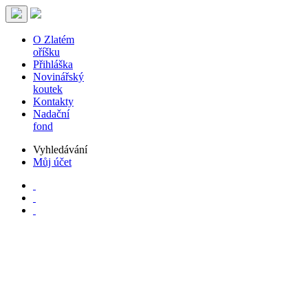
O Zlatém
oříšku
Přihláška
Novinářský
koutek
Kontakty
Nadační
fond
Vyhledávání
Můj účet