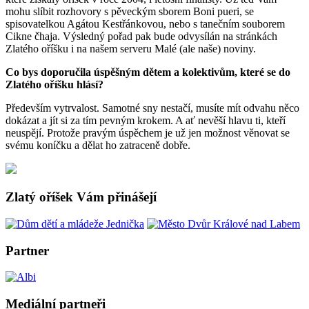
mohu slíbit rozhovory s pěveckým sborem Boni pueri, se
spisovatelkou Agátou Kestřánkovou, nebo s tanečním souborem
Cikne čhaja. Výsledný pořad pak bude odvysílán na stránkách
Zlatého oříšku i na našem serveru Malé (ale naše) noviny.
Co bys doporučila úspěšným dětem a kolektivům, které se do
Zlatého oříšku hlásí?
Především vytrvalost. Samotné sny nestačí, musíte mít odvahu něco
dokázat a jít si za tím pevným krokem. A ať nevěší hlavu ti, kteří
neuspějí. Protože pravým úspěchem je už jen možnost věnovat se
svému koníčku a dělat ho zatraceně dobře.
Zlatý oříšek Vám přinášejí
Partner
Mediální partneři