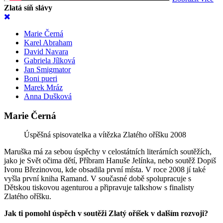
Zlatá síň slávy
Marie Černá
Karel Abraham
David Navara
Gabriela Jílková
Jan Smigmator
Boni pueri
Marek Mráz
Anna Dušková
Marie Černá
Úspěšná spisovatelka a vítězka Zlatého oříšku 2008
Maruška má za sebou úspěchy v celostátních literárních soutěžích,
jako je Svět očima dětí, Příbram Hanuše Jelínka, nebo soutěž Dopiš
Ivonu Březinovou, kde obsadila první místa. V roce 2008 jí také
vyšla první kniha Ramand. V současné době spolupracuje s
Dětskou tiskovou agenturou a připravuje talkshow s finalisty
Zlatého oříšku.
Jak ti pomohl úspěch v soutěži Zlatý oříšek v dalším rozvoji?