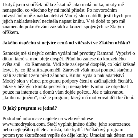
I když jsem si oříšek přála získat už jako malá holka, nikdy mě
nenapadlo, co všechno by mi mohl přinést. Po novoročním
odvysílání mně z nakladatelství Modrý slon nabídli, jestli bych pro
jejich nakladatelství nechtěla napsat knihu. V té době to pro mě
znamenalo pokračování zázraků a kouzel spojených se Zlatým
oříškem.
Jakého úspěchu si nejvíce ceníš od vítězství ve Zlatém oříšku?
Samozřejmě si nejvíc cením vydání mé prvotiny Ramand. Vypráví o
dítku, které si moc přeje dospět. Přání ho zanese do kouzelného
světa snů – do Ramandu. Vidí zde zaslepené dospělé, co kácí krásné
lesy, i ty, co již snít zapomněli. Zároveň však musí pomoci starému
králi zachránit zem před záhubou. Knihu vydalo nakladatelství
Modrý slon v rámci programu podpory čtení u začínajících čtenářů,
takže v běžných knihkupectvích ji nenajdete. Knihu lze objednat
pouze na internetu a domů vám dojde poštou. Jde o takzvanou
„knihu na jméno“, což je program, který má motivovat děti ke čtení.
O jaký program se jedná?
Podrobné informace najdete na webové adrese
www.modryslon.com. Stačí vyplnit jméno dítěte, jeho sourozence,
nebo nejlepšího přítele a místa, kde bydlí. Počítačový program
potom tyto skutečnosti vepíše do děje knihy. Umožní tak dětem stát