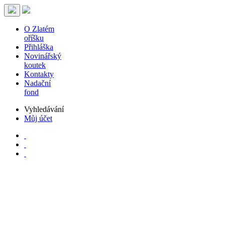
O Zlatém
oříšku
Přihláška
Novinářský
koutek
Kontakty
Nadační
fond
Vyhledávání
Můj účet