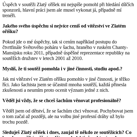
Úspěch v soutěži Zlatý oříšek mi nejspíše pomohl při hledání dílčích
sponzorů, hlavní práci jsem ale musel vykonat já, případně mí
trenéři.
Jakého svého úspěchu si nejvíce ceníš od vítězství ve Zlatém
oříšku?
Pokud jde o mé úspěchy, tak si cením například postupu do
čtvrtfinále Světového poháru v šachu, hraného v ruském Chanty-
Mansijsku roku 2011, případně úspěšné reprezentace republiky na
soutěžích družstev v letech 2001 až 2010.
Myslíš, že ti soutěž pomohla i v jiné činnosti, studiu apod.?
Jak mi vítězství ve Zlatém oříšku pomohlo v jiné činnosti, je těžko
říci. Jako šachista jsem se účastnil mnoha soutěží, každá přinesla
zkušenosti a neumím proto ocenit význam jedné z nich.
Věděl jsi vždy, že se chceš šachům věnovat profesionálně?
Věděl jsem od dětství, že se šachům chci věnovat. Pochybovat jsem
o tom začal až později, ale na volbu jiné profesní dráhy už bylo
trochu pozdě.
Sleduješ Zlatý oříšek i dnes, zaujal tě někdo ze soutěžících? Co