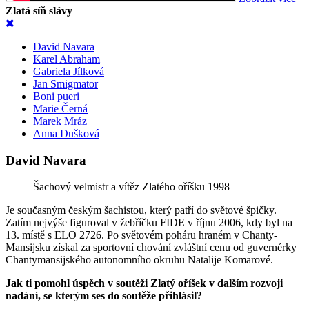
Zlatá síň slávy
David Navara
Karel Abraham
Gabriela Jílková
Jan Smigmator
Boni pueri
Marie Černá
Marek Mráz
Anna Dušková
David Navara
Šachový velmistr a vítěz Zlatého oříšku 1998
Je současným českým šachistou, který patří do světové špičky.
Zatím nejvýše figuroval v žebříčku FIDE v říjnu 2006, kdy byl na
13. místě s ELO 2726. Po světovém poháru hraném v Chanty-
Mansijsku získal za sportovní chování zvláštní cenu od guvernérky
Chantymansijského autonomního okruhu Natalije Komarové.
Jak ti pomohl úspěch v soutěži Zlatý oříšek v dalším rozvoji
nadání, se kterým ses do soutěže přihlásil?