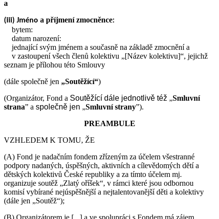
a
a příjmení zmocněnce
(iii) Jméno
:
bytem:
datum narození:
jednající svým jménem a současně na základě zmocnění a
v zastoupení všech členů kolektivu „[Název kolektivu]“, jejichž
seznam je přílohou této Smlouvy
(dále společně jen
„Soutěžící“
)
(Organizátor, Fond a
Soutěžící
dále jednotlivě též
„
Smluvní
strana
” a
společně jen
„
Smluvní strany
”).
PREAMBULE
VZHLEDEM K TOMU, ŽE
(A) Fond je nadačním fondem zřízeným za účelem všestranné
podpory nadaných, úspěšných, aktivních a cílevědomých dětí a
dětských kolektivů České republiky a za tímto účelem mj.
organizuje soutěž „Zlatý oříšek“, v rámci které jsou odbornou
komisí vybírané nejúspěšnější a nejtalentovanější děti a kolektivy
(dále jen „Soutěž“);
(B) Organizátorem je [...] a ve spolupráci s Fondem má zájem