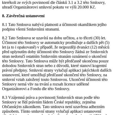
kterékoli ze svých povinností dle článků 3.1 a 3.2 této Smlouvy,
uhradí Organizátorovi smluvní pokutu ve výši 20.000 Kč.
8. Závěrečná ustanovení
8.1 Tato Smlouva nabývá platnosti a účinnosti okamžikem jejího
podpisu všemi Smluvními stranami.
8.2 Tato Smlouva se uzavírá na dobu určitou, a to třiceti (30) let.
Účinnost této Smlouvy se automaticky prodlužuje a dalších pět (5)
let (a to i opakovaně) v případě, že nejpozději dvanáct (12) měsíců
před uplynutím doby účinnosti této Smlouvy žádná ze Smluvních
stran nedoručí ostatním Smluvním stranám oznámení o ukončení
této Smlouvy. Tato Smlouva může být předčasně ukončena pouze
dohodou Smluvních stran nebo z důvodů, které stanoví kogentní
právní předpisy. Smluvní strany vylučují aplikaci jakýchkoli dalších
ustanovení, které umožňují předčasné ukončení této Smlouvy, na
smluvní vztah založený touto Smlouvou. Ukončení účinnosti této
Smlouvy nemá vliv na trvání a rozsah licence udělené
Organizátorovi a Fondu dle této Smlouvy.
8.3 Vzájemná práva a povinnosti Smluvních stran podle této
Smlouvy se řídí právním řádem České republiky, zejména
Občanským zákoníkem. Tato smlouva není uzavřena adhezním
způsobem. Tímto smluvní strany vylučují aplikaci ustanovení