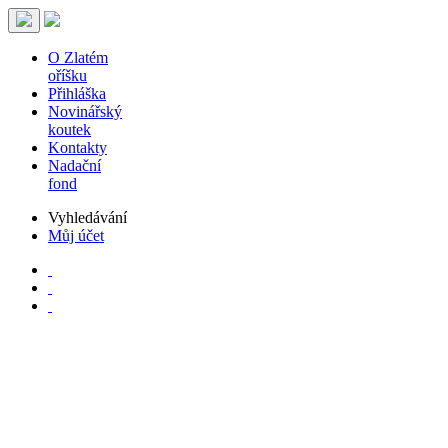
O Zlatém
oříšku
Přihláška
Novinářský
koutek
Kontakty
Nadační
fond
Vyhledávání
Můj účet