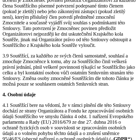
účelem je Zmocněnec povinen předložit Organizátorovi za každého
člena Soutěžícího písemné potvrzení podepsané tímto členem
(pokud je zletilý) nebo jeho zákonnými zástupci (pokud zletilý
není), kterým příslušný člen potvrdí předmětné zmocnění
Zmocnitele a současně vyjádří svůj souhlas s podmínkami této
Smlouvy. Tato potvrzení je Zmocněnec povinen předložit
Organizátorovi nejpozději ke dni uskutečnění Krajského kola
Soutěže, jinak má Organizátor právo od této Smlouvy odstoupit a
Soutěžícího z Krajského kola Soutěže vyloučit.
3.9 Soutěžící, za každého ze svých členů samostatně, souhlasí a
zmocňuje Zmocněnce k tomu, aby za Soutěžícího činil veškerá
právní jednání, plnil veškeré povinnosti týkající se Soutěžícího jako
celku a byl kontaktní osobou vůči ostatním Smluvním stranám této
Smlouvy. Změna osoby zmocněné Soutěžícím dle tohoto článku je
možná pouze se souhlasem ostatních Smluvních stran.
4. Osobní údaje
4.1 Soutěžící bere na vědomí, že v rámci plnění dle této Smlouvy
dochází ze strany Organizátora a Fondu ke zpracovávání osobních
údajů Soutěžícího ve smyslu článku 4 odst. 1 nařízení Evropského
parlamentu a Rady (EU) 2016/679 ze dne 27. dubna 2016 o
ochraně fyzických osob v souvislosti se zpracováním osobních
údajů a o volném pohybu těchto údajů a o zrušení směrnice
95/46/ES (obecné nařízení o ochraně osobních údajů) (
„GDPR“
),