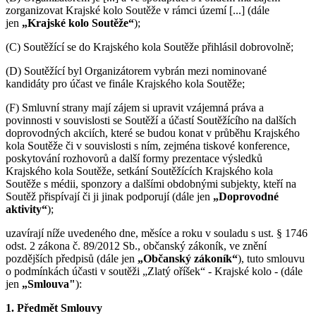
zorganizovat Krajské kolo Soutěže v rámci území [...] (dále
jen
„Krajské kolo Soutěže“
);
(C) Soutěžící se do Krajského kola Soutěže přihlásil dobrovolně;
(D) Soutěžící byl Organizátorem vybrán mezi nominované
kandidáty pro účast ve finále Krajského kola Soutěže;
(F) Smluvní strany mají zájem si upravit vzájemná práva a
povinnosti v souvislosti se Soutěží a účastí Soutěžícího na dalších
doprovodných akciích, které se budou konat v průběhu Krajského
kola Soutěže či v souvislosti s ním, zejména tiskové konference,
poskytování rozhovorů a další formy prezentace výsledků
Krajského kola Soutěže, setkání Soutěžících Krajského kola
Soutěže s médii, sponzory a dalšími obdobnými subjekty, kteří na
Soutěž přispívají či ji jinak podporují (dále jen
„Doprovodné
aktivity“
);
uzavírají níže uvedeného dne, měsíce a roku v souladu s ust. § 1746
odst. 2 zákona č. 89/2012 Sb., občanský zákoník, ve znění
pozdějších předpisů (dále jen
„Občanský zákoník“
), tuto smlouvu
o podmínkách účasti v soutěži „Zlatý oříšek“ - Krajské kolo - (dále
jen
„Smlouva"
):
1. Předmět Smlouvy