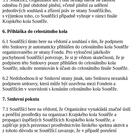
odměnu či jiné obdobné plnění, včetně plnění za udělení
jednotlivých souhlasů a zřízení práv ze strany Soutěžícího,
s výjimkou toho, co Soutěžící případně vyhraje v rámci finále
Krajského kola Soutěže.
6. Přihláška do celostátního kola
6.1 Soutěžící tímto bere na vědomí a souhlasí s tím, že podpisem
této Smlouvy je automaticky přihlášen do celostátního kola Soutěže
organizovaného ze strany Fondu. Pro vyloučení jakékoliv
pochybností Soutěžící potvrzuje, že si je vědom skutečnosti, že je
podpisem této Smlouvy pouze přihlášen do celostátního kola
Soutěže, nikoliv nominován k účasti do celostátního finále Soutěže.
6.2 Nedohodnou-li se Smluvní strany jinak, tato Smlouva nezaniká
podpisem smlouvy, která může být uzavřena mezi Fondem a
Soutěžícím v souvislosti s konáním celostátního kola Soutěže.
7. Smluvní pokuta
7.1 Soutěžící bere na vědomí, že Organizátor vynakládá značné úsilí
a peněžní prostředky na organizaci Krajského kola Soutěže a
propagaci úspěšných Soutěžících Krajského kola Soutěže, a
zajišťuje jejich prezentaci prostřednictvím širokého spektra aktivit a
z tohoto důvodu se Soutěžící zavazuje, že v případě porušení