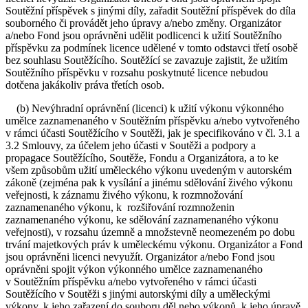
Soutěžní příspěvek s jinými díly, zařadit Soutěžní příspěvek do díla
souborného či provádět jeho úpravy a/nebo změny. Organizátor
a/nebo Fond jsou oprávněni udělit podlicenci k užití Soutěžního
příspěvku za podmínek licence udělené v tomto odstavci třetí osobě
bez souhlasu Soutěžícího. Soutěžící se zavazuje zajistit, že užitím
Soutěžního příspěvku v rozsahu poskytnuté licence nebudou
dotčena jakákoliv práva třetích osob.
(b) Nevýhradní oprávnění (licenci) k užití výkonu výkonného
umělce zaznamenaného v Soutěžním příspěvku a/nebo vytvořeného
v rámci účasti Soutěžícího v Soutěži, jak je specifikováno v čl. 3.1 a
3.2 Smlouvy, za účelem jeho účasti v Soutěži a podpory a
propagace Soutěžícího, Soutěže, Fondu a Organizátora, a to ke
všem způsobům užití uměleckého výkonu uvedeným v autorském
zákoně (zejména pak k vysílání a jinému sdělování živého výkonu
veřejnosti, k záznamu živého výkonu, k rozmnožování
zaznamenaného výkonu, k rozšiřování rozmnoženin
zaznamenaného výkonu, ke sdělování zaznamenaného výkonu
veřejnosti), v rozsahu územně a množstevně neomezeném po dobu
trvání majetkových práv k uměleckému výkonu. Organizátor a Fond
jsou oprávněni licenci nevyužít. Organizátor a/nebo Fond jsou
oprávněni spojit výkon výkonného umělce zaznamenaného
v Soutěžním příspěvku a/nebo vytvořeného v rámci účasti
Soutěžícího v Soutěži s jinými autorskými díly a uměleckými
výkony, k jeho zařazení do souboru děl nebo výkonů, k jeho úpravě