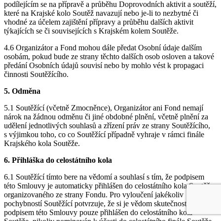
podílejícím se na přípravě a průběhu Doprovodních aktivit a soutěží,
které na Krajské kolo Soutěž navazují nebo je-li to nezbytné či
vhodné za účelem zajištění přípravy a průběhu dalších aktivit
týkajících se či souvisejících s Krajském kolem Soutěže.
4.6 Organizátor a Fond mohou dále předat Osobní údaje dalším
osobám, pokud bude ze strany těchto dalších osob osloven a takové
předání Osobních údajů souvisí nebo by mohlo vést k propagaci
činnosti Soutěžícího.
5. Odměna
5.1 Soutěžící (včetně Zmocněnce), Organizátor ani Fond nemají
nárok na žádnou odměnu či jiné obdobné plnění, včetně plnění za
udělení jednotlivých souhlasů a zřízení práv ze strany Soutěžícího,
s výjimkou toho, co co Soutěžící případně vyhraje v rámci finále
Krajského kola Soutěže.
6. Přihláška do celostátního kola
6.1 Soutěžící tímto bere na vědomí a souhlasí s tím, že podpisem
této Smlouvy je automaticky přihlášen do celostátního kola Soutěže
organizovaného ze strany Fondu. Pro vyloučení jakékoliv
pochybností Soutěžící potvrzuje, že si je vědom skutečnosti, že je
podpisem této Smlouvy pouze přihlášen do celostátního kola