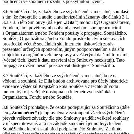
podlicenci ve shodném rozsahu s poskytnutou licencí.
3.6 Soutěžící dále, za každého ze svých členů samostatně, souhlasí
s tím, že fotografie a audio a audiovizuální záznamy dle článků 3.1,
3.3 a 3.5 této Smlouvy (dále jen
„Díla“
) mohou být Organizátorem,
Fondem, jimi pověřenými osobami a osobami spolupracujícími
s Organizátorem a/nebo Fondem použity k propagaci Soutěžícího,
Soutěže, Organizátora a/nebo Fondu prostřednictvím sdělovacích
prostředků včetně sociálních sítí, internetu, tiskových zpráv,
prezentací určených sponzorům, jiným podporovatelům a dalším
subjektům a orgánům veřejné správy a veškerými dalšími formami
(včetně těch, které k datu uzavření této Smlouvy neexistují). Tato
propagace ovšem nesmí poškozovat důstojnost Soutěžícího.
3.7 Soutěžící, za každého ze svých členů samostatně, bere na
vědomí a souhlasí, že Díla budou archivována pro účely historické
evidence výsledků Krajského kola Soutěže a z těchto důvodu
mohou být mj. veřejně dostupná na internetových stránkách
Organizátora, Fondu a/nebo Soutěže.
3.8 Soutěžící prohlašuje, že osoba podepisující za Soutěžícího (dále
jen
„Zmocněnec“
) je oprávněna v zastoupení všech svých členů
převzít veškeré závazky dle této Smlouvy a udělit veškeré souhlasy
v ní specifikované, a to na základě zmocnění jednotlivých členů
Soutěžícího, které získal před podpisem této Smlouvy. Za tímto