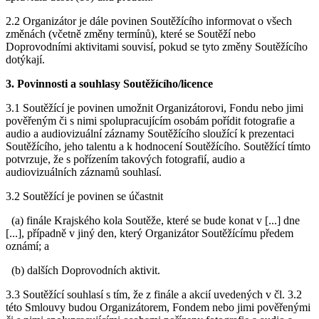
2.2 Organizátor je dále povinen Soutěžícího informovat o všech
změnách (včetně změny termínů), které se Soutěží nebo
Doprovodními aktivitami souvisí, pokud se tyto změny Soutěžícího
dotýkají.
3. Povinnosti a souhlasy Soutěžícího/licence
3.1 Soutěžící je povinen umožnit Organizátorovi, Fondu nebo jimi
pověřeným či s nimi spolupracujícím osobám pořídit fotografie a
audio a audiovizuální záznamy Soutěžícího sloužící k prezentaci
Soutěžícího, jeho talentu a k hodnocení Soutěžícího. Soutěžící tímto
potvrzuje, že s pořízením takových fotografií, audio a
audiovizuálních záznamů souhlasí.
3.2 Soutěžící je povinen se účastnit
(a) finále Krajského kola Soutěže, které se bude konat v [...] dne
[...], případně v jiný den, který Organizátor Soutěžícímu předem
oznámí; a
(b) dalších Doprovodních aktivit.
3.3 Soutěžící souhlasí s tím, že z finále a akcií uvedených v čl. 3.2
této Smlouvy budou Organizátorem, Fondem nebo jimi pověřenými