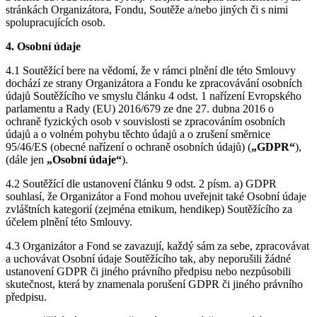
stránkách Organizátora, Fondu, Soutěže a/nebo jiných či s nimi
spolupracujících osob.
4. Osobní údaje
4.1 Soutěžící bere na vědomí, že v rámci plnění dle této Smlouvy
dochází ze strany Organizátora a Fondu ke zpracovávání osobních
údajů Soutěžícího ve smyslu článku 4 odst. 1 nařízení Evropského
parlamentu a Rady (EU) 2016/679 ze dne 27. dubna 2016 o
ochraně fyzických osob v souvislosti se zpracováním osobních
údajů a o volném pohybu těchto údajů a o zrušení směrnice
95/46/ES (obecné nařízení o ochraně osobních údajů) (
„GDPR“
),
(dále jen
„Osobní údaje“
).
4.2 Soutěžící dle ustanovení článku 9 odst. 2 písm. a) GDPR
souhlasí, že Organizátor a Fond mohou uveřejnit také Osobní údaje
zvláštních kategorií (zejména etnikum, hendikep) Soutěžícího za
účelem plnění této Smlouvy.
4.3 Organizátor a Fond se zavazují, každý sám za sebe, zpracovávat
a uchovávat Osobní údaje Soutěžícího tak, aby neporušili žádné
ustanovení GDPR či jiného právního předpisu nebo nezpůsobili
skutečnost, která by znamenala porušení GDPR či jiného právního
předpisu.