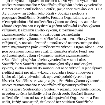
(b) Nevýhradní oprávnění (licenci) k užití výkonu výkonného
umělce zaznamenaného v Soutěžním příspěvku a/nebo vytvořeného
v rámci účasti Soutěžícího v Soutěži, jak je specifikováno v čl. 3.1 a
3.2 Smlouvy, za účelem jeho účasti v Soutěži a podpory a
propagace Soutěžícího, Soutěže, Fondu a Organizátora, a to ke
všem způsobům užití uměleckého výkonu uvedeným v autorském
zákoně (zejména pak k vysílání a jinému sdělování živého výkonu
veřejnosti, k záznamu živého výkonu, k rozmnožování
zaznamenaného výkonu, k rozšiřování rozmnoženin
zaznamenaného výkonu, ke sdělování zaznamenaného výkonu
veřejnosti), v rozsahu územně a množstevně neomezeném po dobu
trvání majetkových práv k uměleckému výkonu. Organizátor a Fond
jsou oprávněni licenci nevyužít. Organizátor a/nebo Fond jsou
oprávněni spojit výkon výkonného umělce zaznamenaného
v Soutěžním příspěvku a/nebo vytvořeného v rámci účasti
Soutěžícího v Soutěži s jinými autorskými díly a uměleckými
výkony, k jeho zařazení do souboru děl nebo výkonů, k jeho úpravě
a editaci nutné pro užití výkonu v souladu s touto Smlouvou a
k jeho užití jak v původní, tak upravené podobě (vcelku i po
částech). Soutěžící se zavazuje zajistit, že užitím výkonu výkonného
umělce zaznamenaného v Soutěžním příspěvku/vytvořeného
v rámci účasti Soutěžícího v Soutěži, v rozsahu poskytnuté licence,
nebudou dotčena jakákoliv práva třetích osob. Součástí licence
udělené dle tohoto odstavce je také oprávnění Organizátora a Fondu
udělit, každý samostatně, třetí osobě bez souhlasu Soutěžícího