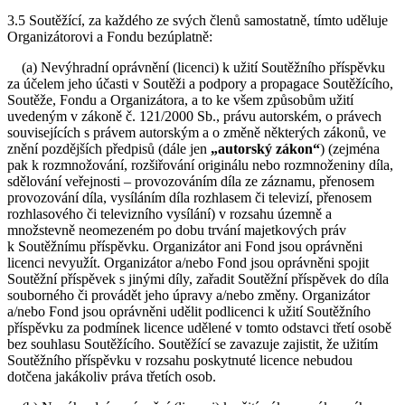
3.5 Soutěžící, za každého ze svých členů samostatně, tímto uděluje
Organizátorovi a Fondu bezúplatně:
(a) Nevýhradní oprávnění (licenci) k užití Soutěžního příspěvku
za účelem jeho účasti v Soutěži a podpory a propagace Soutěžícího,
Soutěže, Fondu a Organizátora, a to ke všem způsobům užití
uvedeným v zákoně č. 121/2000 Sb., právu autorském, o právech
souvisejících s právem autorským a o změně některých zákonů, ve
znění pozdějších předpisů (dále jen
„autorský zákon“
) (zejména
pak k rozmnožování, rozšiřování originálu nebo rozmnoženiny díla,
sdělování veřejnosti – provozováním díla ze záznamu, přenosem
provozování díla, vysíláním díla rozhlasem či televizí, přenosem
rozhlasového či televizního vysílání) v rozsahu územně a
množstevně neomezeném po dobu trvání majetkových práv
k Soutěžnímu příspěvku. Organizátor ani Fond jsou oprávněni
licenci nevyužít. Organizátor a/nebo Fond jsou oprávněni spojit
Soutěžní příspěvek s jinými díly, zařadit Soutěžní příspěvek do díla
souborného či provádět jeho úpravy a/nebo změny. Organizátor
a/nebo Fond jsou oprávněni udělit podlicenci k užití Soutěžního
příspěvku za podmínek licence udělené v tomto odstavci třetí osobě
bez souhlasu Soutěžícího. Soutěžící se zavazuje zajistit, že užitím
Soutěžního příspěvku v rozsahu poskytnuté licence nebudou
dotčena jakákoliv práva třetích osob.