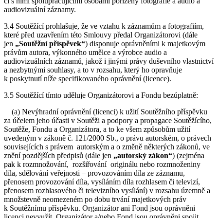
či s nimi spolupracujícími osobami pořízeny fotografie a audio a
audiovizuální záznamy.
3.4 Soutěžící prohlašuje, že ve vztahu k záznamům a fotografiím,
které před uzavřením této Smlouvy předal Organizátorovi (dále
jen
„Soutěžní příspěvek“
) disponuje oprávněními k majetkovým
právům autora, výkonného umělce a výrobce audio a
audiovizuálních záznamů, jakož i jinými právy duševního vlastnictví
a nezbytnými souhlasy, a to v rozsahu, který ho opravňuje
k poskytnutí níže specifikovaného oprávnění (licence).
3.5 Soutěžící tímto uděluje Organizátorovi a Fondu bezúplatně:
(a) Nevýhradní oprávnění (licenci) k užití Soutěžního příspěvku
za účelem jeho účasti v Soutěži a podpory a propagace Soutěžícího,
Soutěže, Fondu a Organizátora, a to ke všem způsobům užití
uvedeným v zákoně č. 121/2000 Sb., o právu autorském, o právech
souvisejících s právem autorským a o změně některých zákonů, ve
znění pozdějších předpisů (dále jen
„autorský zákon“
) (zejména
pak k rozmnožování, rozšiřování originálu nebo rozmnoženiny
díla, sdělování veřejnosti – provozováním díla ze záznamu,
přenosem provozování díla, vysíláním díla rozhlasem či televizí,
přenosem rozhlasového či televizního vysílání) v rozsahu územně a
množstevně neomezeném po dobu trvání majetkových práv
k Soutěžnímu příspěvku. Organizátor ani Fond jsou oprávněni
licenci nevyužít. Organizátor a/nebo Fond jsou oprávněni spojit