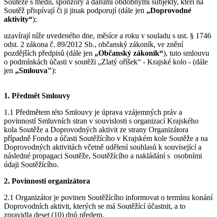
Soutěže s médii, sponzory a dalšími obdobnými subjekty, kteří na
Soutěž přispívají či ji jinak podporují (dále jen
„Doprovodné
aktivity“
);
uzavírají níže uvedeného dne, měsíce a roku v souladu s ust. § 1746
odst. 2 zákona č. 89/2012 Sb., občanský zákoník, ve znění
pozdějších předpisů (dále jen
„Občanský zákoník“
), tuto smlouvu
o podmínkách účasti v soutěži „Zlatý oříšek“ - Krajské kolo - (dále
jen
„Smlouva"
):
1. Předmět Smlouvy
1.1 Předmětem této Smlouvy je úprava vzájemných práv a
povinností Smluvních stran v souvislosti s organizací Krajského
kola Soutěže a Doprovodných aktivit ze strany Organizátora
případně Fondu a účasti Soutěžícího v Krajském kole Soutěže a na
Doprovodných aktivitách včetně udělení souhlasů k související a
následné propagaci Soutěže, Soutěžícího a nakládání s osobními
údaji Soutěžícího.
2. Povinnosti organizátora
2.1 Organizátor je povinen Soutěžícího informovat o termínu konání
Doprovodních aktivit, kterých se má Soutěžící účastnit, a to
zpravidla deset (10) dnů předem.