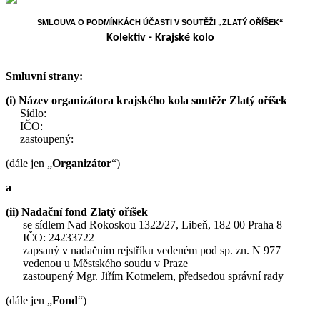
SMLOUVA O PODMÍNKÁCH ÚČASTI V SOUTĚŽI „ZLATÝ OŘÍŠEK“
Kolektiv - Krajské kolo
Smluvní strany:
(i)
Název organizátora krajského kola soutěže Zlatý oříšek
Sídlo:
IČO:
zastoupený:
(dále jen „
Organizátor
“)
a
(ii) Nadační fond Zlatý oříšek
se sídlem Nad Rokoskou 1322/27, Libeň, 182 00 Praha 8
IČO: 24233722
zapsaný v nadačním rejstříku vedeném pod sp. zn. N 977
vedenou u Městského soudu v Praze
zastoupený Mgr. Jiřím Kotmelem, předsedou správní rady
(dále jen „
Fond
“)