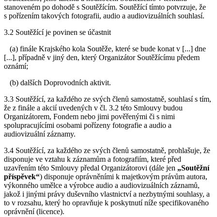
stanoveném po dohodě s Soutěžícím. Soutěžící tímto potvrzuje, že
s pořízením takových fotografii, audio a audiovizuálních souhlasí.
3.2 Soutěžící je povinen se účastnit
(a) finále Krajského kola Soutěže, které se bude konat v [...] dne
[...], případně v jiný den, který Organizátor Soutěžícímu předem
oznámí;
(b) dalších Doprovodních aktivit.
3.3 Soutěžící, za každého ze svých členů samostatně, souhlasí s tím,
že z finále a akcií uvedených v čl. 3.2 této Smlouvy budou
Organizátorem, Fondem nebo jimi pověřenými či s nimi
spolupracujícími osobami pořízeny fotografie a audio a
audiovizuální záznamy.
3.4 Soutěžící, za každého ze svých členů samostatně, prohlašuje, že
disponuje ve vztahu k záznamům a fotografiím, které před
uzavřením této Smlouvy předal Organizátorovi (dále jen
„Soutěžní
příspěvek“
) disponuje oprávněními k majetkovým právům autora,
výkonného umělce a výrobce audio a audiovizuálních záznamů,
jakož i jinými právy duševního vlastnictví a nezbytnými souhlasy, a
to v rozsahu, který ho opravňuje k poskytnutí níže specifikovaného
oprávnění (licence).