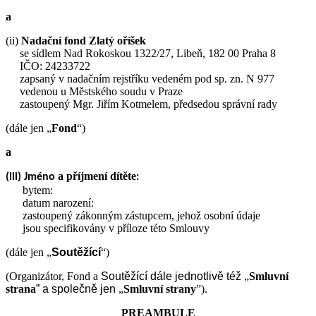
a
(ii)
Nadační fond Zlatý oříšek
se sídlem Nad Rokoskou 1322/27, Libeň, 182 00 Praha 8
IČO: 24233722
zapsaný v nadačním rejstříku vedeném pod sp. zn. N 977
vedenou u Městského soudu v Praze
zastoupený Mgr. Jiřím Kotmelem, předsedou správní rady
(dále jen „
Fond
“)
a
a příjmení dítěte
(iii) Jméno
:
bytem:
datum narození:
zastoupený zákonným zástupcem, jehož osobní údaje
jsou specifikovány v příloze této Smlouvy
(dále jen „
Soutěžící
“)
(Organizátor, Fond a
Soutěžící
dále jednotlivě též
„
Smluvní
strana
” a společně jen
„
Smluvní strany
”).
PREAMBULE