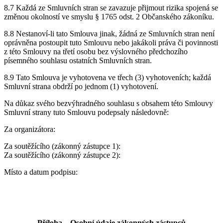
8.7 Každá ze Smluvních stran se zavazuje přijmout rizika spojená se
změnou okolností ve smyslu § 1765 odst. 2 Občanského zákoníku.
8.8 Nestanoví-li tato Smlouva jinak, žádná ze Smluvních stran není
oprávněna postoupit tuto Smlouvu nebo jakákoli práva či povinnosti
z této Smlouvy na třetí osobu bez výslovného předchozího
písemného souhlasu ostatních Smluvních stran.
8.9 Tato Smlouva je vyhotovena ve třech (3) vyhotoveních; každá
Smluvní strana obdrží po jednom (1) vyhotovení.
Na důkaz svého bezvýhradného souhlasu s obsahem této Smlouvy
Smluvní strany tuto Smlouvu podepsaly následovně:
Za organizátora:
Za soutěžícího (zákonný zástupce 1):
Za soutěžícího (zákonný zástupce 2):
Místo a datum podpisu:
Příloha – Osobní údaje zákonných zástupců