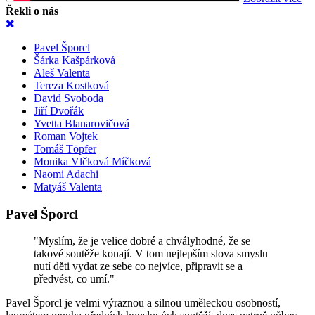
Řekli o nás
Pavel Šporcl
Šárka Kašpárková
Aleš Valenta
Tereza Kostková
David Svoboda
Jiří Dvořák
Yvetta Blanarovičová
Roman Vojtek
Tomáš Töpfer
Monika Vlčková Míčková
Naomi Adachi
Matyáš Valenta
Pavel Šporcl
"Myslím, že je velice dobré a chvályhodné, že se
takové soutěže konají. V tom nejlepším slova smyslu
nutí děti vydat ze sebe co nejvíce, připravit se a
předvést, co umí."
Pavel Šporcl je velmi výraznou a silnou uměleckou osobností,