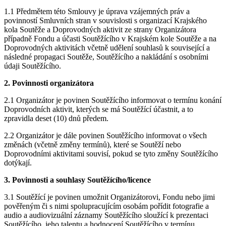
1.1 Předmětem této Smlouvy je úprava vzájemných práv a
povinností Smluvních stran v souvislosti s organizací Krajského
kola Soutěže a Doprovodných aktivit ze strany Organizátora
případně Fondu a účasti Soutěžícího v Krajském kole Soutěže a na
Doprovodných aktivitách včetně udělení souhlasů k související a
následné propagaci Soutěže, Soutěžícího a nakládání s osobními
údaji Soutěžícího.
2. Povinnosti organizátora
2.1 Organizátor je povinen Soutěžícího informovat o termínu konání
Doprovodních aktivit, kterých se má Soutěžící účastnit, a to
zpravidla deset (10) dnů předem.
2.2 Organizátor je dále povinen Soutěžícího informovat o všech
změnách (včetně změny termínů), které se Soutěží nebo
Doprovodními aktivitami souvisí, pokud se tyto změny Soutěžícího
dotýkají.
3. Povinnosti a souhlasy Soutěžícího/licence
3.1 Soutěžící je povinen umožnit Organizátorovi, Fondu nebo jimi
pověřeným či s nimi spolupracujícím osobám pořídit fotografie a
audio a audiovizuální záznamy Soutěžícího sloužící k prezentaci
Soutěžícího, jeho talentu a hodnocení Soutěžícího v termínu