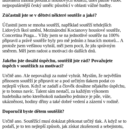
laureátem mnoha předních houslových soutěží, dnes patrně vůbec
nejpopulárnější český umělc působící v oblasti vážné hudby.
Zúčastnil jste se v dětství některé soutěže a jaké?
Účastnil jsem se mnoha soutěží, například soutěží tehdejších
Lidových škol umění, Mezinárodní Kocianovy houslové soutěže,
Concertina Praga... Vždy jsem se na jednotlivé soutěže na 100%
připravil a právě soutěže byly pro mě jedním z hnacích motorů... A
protože jsem vetšinou vyhrál, měl jsem pocit, že jdu správným
směrem. Měl jsem radost a motivaci do dalších dnů.
Jakého jste dosáhl úspěchu, soutěžil jste rád? Považujete
úspěch v soutěžích za motivaci?
Určitě ano. Ale nepovažuji za nutné vyhrát. Myslím, že největším
přínosem soutěží je připravit se a pod určitým tlakem podat co
nejlepší výkon. Když se zadaří a člověk dosáhne nějakého úspěchu,
je to bonus navíc. Talent sám nestačí, za každým výkonem
hudebníka nebo kteréhokoli nadaného jednince je píle, vůle,
ukázněnost, hodiny dřiny a také dobré vedení a zázemí v rodině.
Doporučil byste dětem soutěžit?
Určitě ano. Soutěžící musí dokázat překonat určitý tlak. A když se to
podaří, je to ten nejlepší způsob, jak získat zkušenosti a sebejistotu,