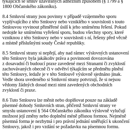
týkajících se smluv uzavíraných adhezním způsobem (§ 1799 a §
1800 Občanského zákoníku).
8.4 Smluvní strany jsou povinny v případě vzájemného sporu
vyplývajícího z této Smlouvy nebo vzniklého v souvislosti s touto
Smlouvou vyvinout přiměřené úsilí k jeho smírnému řešení. Pokud
nedojde ke smírnému vyřešení sporu, budou všechny spory, které
vzniknou z této Smlouvy nebo v souvislosti s ní, řešeny před věcně
a místně příslušnými soudy České republiky.
8.5 Smluvní strany si nepřejí, aby nad rámec výslovných ustanovení
této Smlouvy byla jakákoliv práva a povinnosti dovozována
z dosavadní či budoucí praxe zavedené mezi Stranami či zvyklostí
zachovávaných obecně či v odvětví týkajícím se předmětu plnění
této Smlouvy, ledaže je v této Smlouvě výslovně sjednáno jinak.
Vedle shora uvedeného si Smluvní strany potvrzují, že si nejsou
vědomy žádných dosud mezi nimi zavedených obchodních
zvyklostí či praxe.
8.6 Tuto Smlouvu lze měnit nebo doplňovat pouze na základě
písemné dohody Smluvních stran, přičemž Smluvní strany ve
smyslu ustanovení § 564 Občanského zákoníku výslovně vylučují
možnost její změny nebo doplnění méně přísnou formou. Nejméně
písemná forma je nezbytná i pro právní jednání směřující k ukončení
Smlouvy, jakož i pro vzdání se požadavku na písemnou formu.