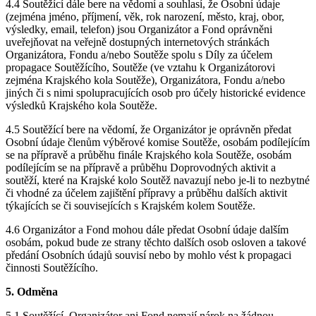
4.4 Soutěžící dále bere na vědomí a souhlasí, že Osobní údaje
(zejména jméno, příjmení, věk, rok narození, město, kraj, obor,
výsledky, email, telefon) jsou Organizátor a Fond oprávněni
uveřejňovat na veřejně dostupných internetových stránkách
Organizátora, Fondu a/nebo Soutěže spolu s Díly za účelem
propagace Soutěžícího, Soutěže (ve vztahu k Organizátorovi
zejména Krajského kola Soutěže), Organizátora, Fondu a/nebo
jiných či s nimi spolupracujících osob pro účely historické evidence
výsledků Krajského kola Soutěže.
4.5 Soutěžící bere na vědomí, že Organizátor je oprávněn předat
Osobní údaje členům výběrové komise Soutěže, osobám podílejícím
se na přípravě a průběhu finále Krajského kola Soutěže, osobám
podílejícím se na přípravě a průběhu Doprovodných aktivit a
soutěží, které na Krajské kolo Soutěž navazují nebo je-li to nezbytné
či vhodné za účelem zajištění přípravy a průběhu dalších aktivit
týkajících se či souvisejících s Krajském kolem Soutěže.
4.6 Organizátor a Fond mohou dále předat Osobní údaje dalším
osobám, pokud bude ze strany těchto dalších osob osloven a takové
předání Osobních údajů souvisí nebo by mohlo vést k propagaci
činnosti Soutěžícího.
5. Odměna
5.1 Soutěžící, Organizátor ani Fond nemají nárok na žádnou