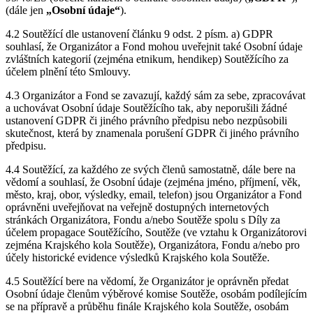
(dále jen
„Osobní údaje“
).
4.2 Soutěžící dle ustanovení článku 9 odst. 2 písm. a) GDPR
souhlasí, že Organizátor a Fond mohou uveřejnit také Osobní údaje
zvláštních kategorií (zejména etnikum, hendikep) Soutěžícího za
účelem plnění této Smlouvy.
4.3 Organizátor a Fond se zavazují, každý sám za sebe, zpracovávat
a uchovávat Osobní údaje Soutěžícího tak, aby neporušili žádné
ustanovení GDPR či jiného právního předpisu nebo nezpůsobili
skutečnost, která by znamenala porušení GDPR či jiného právního
předpisu.
4.4 Soutěžící, za každého ze svých členů samostatně, dále bere na
vědomí a souhlasí, že Osobní údaje (zejména jméno, příjmení, věk,
město, kraj, obor, výsledky, email, telefon) jsou Organizátor a Fond
oprávněni uveřejňovat na veřejně dostupných internetových
stránkách Organizátora, Fondu a/nebo Soutěže spolu s Díly za
účelem propagace Soutěžícího, Soutěže (ve vztahu k Organizátorovi
zejména Krajského kola Soutěže), Organizátora, Fondu a/nebo pro
účely historické evidence výsledků Krajského kola Soutěže.
4.5 Soutěžící bere na vědomí, že Organizátor je oprávněn předat
Osobní údaje členům výběrové komise Soutěže, osobám podílejícím
se na přípravě a průběhu finále Krajského kola Soutěže, osobám