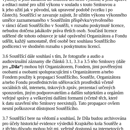
a editaci nutné pro užití výkonu v souladu s touto Smlouvou a
k jeho užití jak v původní, tak upravené podobě (vcelku i po
částech). Soutěžící se zavazuje zajistit, že užitím výkonu výkonného
umělce zaznamenaného v Soutěžním příspěvku/vytvořeného
v rámci účasti Soutěžícího v Soutěži, v rozsahu poskytnuté licence,
nebudou dotčena jakákoliv práva třetích osob. Součástí licence
udělené dle tohoto odstavce je také oprávnění Organizátora a Fondu
udělit, každý samostatně, třetí osobě bez souhlasu Soutěžícího
podlicenci ve shodném rozsahu s poskytnutou licencí.
3.6 Soutěžící dále souhlasí s tím, že fotografie a audio a
audiovizuální záznamy dle článků 3.1, 3.3 a 3.5 této Smlouvy (dále
jen
„Díla“
) mohou být Organizátorem, Fondem, jimi pověřenými
osobami a osobami spolupracujícími s Organizátorem a/nebo
Fondem použity k propagaci Soutěžícího, Soutěže, Organizátora
a/nebo Fondu prostřednictvím sdělovacích prostředků včetně
sociálních sítí, internetu, tiskových zpráv, prezentací určených
sponzorům, jiným podporovatelům a dalším subjektům a orgánům
veřejné správy a veškerými dalšími formami (včetně těch, které
k datu uzavření této Smlouvy neexistují). Tato propagace ovšem
nesmí poškozovat důstojnost Soutěžícího.
3.7 Soutěžící bere na vědomí a souhlasí, že Díla budou archivována
pro účely historické evidence výsledků Krajského kola Soutěže a
z těchto důvodu mohou být mj. veřejně dostupná na internetových