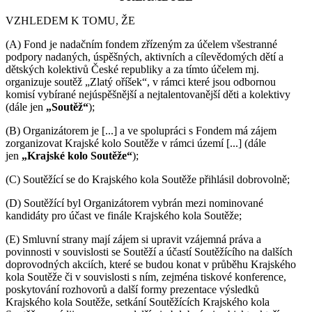
VZHLEDEM K TOMU, ŽE
(A) Fond je nadačním fondem zřízeným za účelem všestranné
podpory nadaných, úspěšných, aktivních a cílevědomých dětí a
dětských kolektivů České republiky a za tímto účelem mj.
organizuje soutěž „Zlatý oříšek“, v rámci které jsou odbornou
komisí vybírané nejúspěšnější a nejtalentovanější děti a kolektivy
(dále jen
„Soutěž“
);
(B) Organizátorem je [...] a ve spolupráci s Fondem má zájem
zorganizovat Krajské kolo Soutěže v rámci území [...] (dále
jen
„Krajské kolo Soutěže“
);
(C) Soutěžící se do Krajského kola Soutěže přihlásil dobrovolně;
(D) Soutěžící byl Organizátorem vybrán mezi nominované
kandidáty pro účast ve finále Krajského kola Soutěže;
(E) Smluvní strany mají zájem si upravit vzájemná práva a
povinnosti v souvislosti se Soutěží a účastí Soutěžícího na dalších
doprovodných akciích, které se budou konat v průběhu Krajského
kola Soutěže či v souvislosti s ním, zejména tiskové konference,
poskytování rozhovorů a další formy prezentace výsledků
Krajského kola Soutěže, setkání Soutěžících Krajského kola