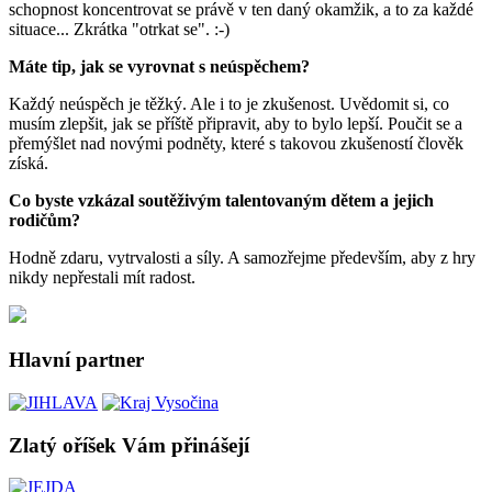
schopnost koncentrovat se právě v ten daný okamžik, a to za každé
situace... Zkrátka "otrkat se". :-)
Máte tip, jak se vyrovnat s neúspěchem?
Každý neúspěch je těžký. Ale i to je zkušenost. Uvědomit si, co
musím zlepšit, jak se příště připravit, aby to bylo lepší. Poučit se a
přemýšlet nad novými podněty, které s takovou zkušeností člověk
získá.
Co byste vzkázal soutěživým talentovaným dětem a jejich
rodičům?
Hodně zdaru, vytrvalosti a síly. A samozřejme především, aby z hry
nikdy nepřestali mít radost.
Hlavní partner
Zlatý oříšek Vám přinášejí