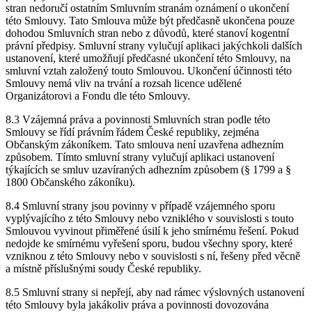
stran nedoručí ostatním Smluvním stranám oznámení o ukončení
této Smlouvy. Tato Smlouva může být předčasně ukončena pouze
dohodou Smluvních stran nebo z důvodů, které stanoví kogentní
právní předpisy. Smluvní strany vylučují aplikaci jakýchkoli dalších
ustanovení, které umožňují předčasné ukončení této Smlouvy, na
smluvní vztah založený touto Smlouvou. Ukončení účinnosti této
Smlouvy nemá vliv na trvání a rozsah licence udělené
Organizátorovi a Fondu dle této Smlouvy.
8.3 Vzájemná práva a povinnosti Smluvních stran podle této
Smlouvy se řídí právním řádem České republiky, zejména
Občanským zákoníkem. Tato smlouva není uzavřena adhezním
způsobem. Tímto smluvní strany vylučují aplikaci ustanovení
týkajících se smluv uzavíraných adhezním způsobem (§ 1799 a §
1800 Občanského zákoníku).
8.4 Smluvní strany jsou povinny v případě vzájemného sporu
vyplývajícího z této Smlouvy nebo vzniklého v souvislosti s touto
Smlouvou vyvinout přiměřené úsilí k jeho smírnému řešení. Pokud
nedojde ke smírnému vyřešení sporu, budou všechny spory, které
vzniknou z této Smlouvy nebo v souvislosti s ní, řešeny před věcně
a místně příslušnými soudy České republiky.
8.5 Smluvní strany si nepřejí, aby nad rámec výslovných ustanovení
této Smlouvy byla jakákoliv práva a povinnosti dovozována