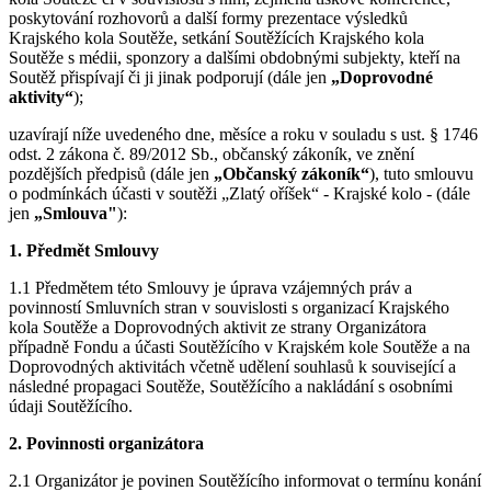
poskytování rozhovorů a další formy prezentace výsledků
Krajského kola Soutěže, setkání Soutěžících Krajského kola
Soutěže s médii, sponzory a dalšími obdobnými subjekty, kteří na
Soutěž přispívají či ji jinak podporují (dále jen
„Doprovodné
aktivity“
);
uzavírají níže uvedeného dne, měsíce a roku v souladu s ust. § 1746
odst. 2 zákona č. 89/2012 Sb., občanský zákoník, ve znění
pozdějších předpisů (dále jen
„Občanský zákoník“
), tuto smlouvu
o podmínkách účasti v soutěži „Zlatý oříšek“ - Krajské kolo - (dále
jen
„Smlouva"
):
1. Předmět Smlouvy
1.1 Předmětem této Smlouvy je úprava vzájemných práv a
povinností Smluvních stran v souvislosti s organizací Krajského
kola Soutěže a Doprovodných aktivit ze strany Organizátora
případně Fondu a účasti Soutěžícího v Krajském kole Soutěže a na
Doprovodných aktivitách včetně udělení souhlasů k související a
následné propagaci Soutěže, Soutěžícího a nakládání s osobními
údaji Soutěžícího.
2. Povinnosti organizátora
2.1 Organizátor je povinen Soutěžícího informovat o termínu konání