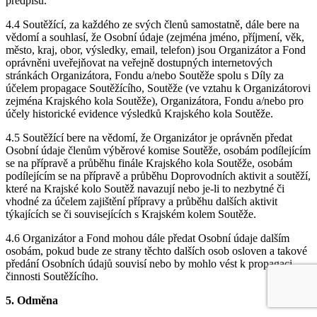
předpisu.
4.4 Soutěžící, za každého ze svých členů samostatně, dále bere na
vědomí a souhlasí, že Osobní údaje (zejména jméno, příjmení, věk,
město, kraj, obor, výsledky, email, telefon) jsou Organizátor a Fond
oprávněni uveřejňovat na veřejně dostupných internetových
stránkách Organizátora, Fondu a/nebo Soutěže spolu s Díly za
účelem propagace Soutěžícího, Soutěže (ve vztahu k Organizátorovi
zejména Krajského kola Soutěže), Organizátora, Fondu a/nebo pro
účely historické evidence výsledků Krajského kola Soutěže.
4.5 Soutěžící bere na vědomí, že Organizátor je oprávněn předat
Osobní údaje členům výběrové komise Soutěže, osobám podílejícím
se na přípravě a průběhu finále Krajského kola Soutěže, osobám
podílejícím se na přípravě a průběhu Doprovodních aktivit a soutěží,
které na Krajské kolo Soutěž navazují nebo je-li to nezbytné či
vhodné za účelem zajištění přípravy a průběhu dalších aktivit
týkajících se či souvisejících s Krajském kolem Soutěže.
4.6 Organizátor a Fond mohou dále předat Osobní údaje dalším
osobám, pokud bude ze strany těchto dalších osob osloven a takové
předání Osobních údajů souvisí nebo by mohlo vést k propagaci
činnosti Soutěžícího.
5. Odměna