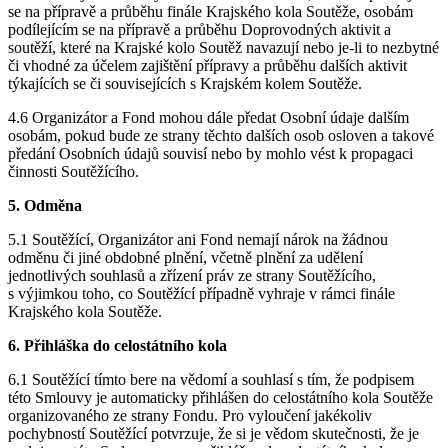
se na přípravě a průběhu finále Krajského kola Soutěže, osobám
podílejícím se na přípravě a průběhu Doprovodných aktivit a
soutěží, které na Krajské kolo Soutěž navazují nebo je-li to nezbytné
či vhodné za účelem zajištění přípravy a průběhu dalších aktivit
týkajících se či souvisejících s Krajském kolem Soutěže.
4.6 Organizátor a Fond mohou dále předat Osobní údaje dalším
osobám, pokud bude ze strany těchto dalších osob osloven a takové
předání Osobních údajů souvisí nebo by mohlo vést k propagaci
činnosti Soutěžícího.
5. Odměna
5.1 Soutěžící, Organizátor ani Fond nemají nárok na žádnou
odměnu či jiné obdobné plnění, včetně plnění za udělení
jednotlivých souhlasů a zřízení práv ze strany Soutěžícího,
s výjimkou toho, co Soutěžící případně vyhraje v rámci finále
Krajského kola Soutěže.
6. Přihláška do celostátního kola
6.1 Soutěžící tímto bere na vědomí a souhlasí s tím, že podpisem
této Smlouvy je automaticky přihlášen do celostátního kola Soutěže
organizovaného ze strany Fondu. Pro vyloučení jakékoliv
pochybností Soutěžící potvrzuje, že si je vědom skutečnosti, že je