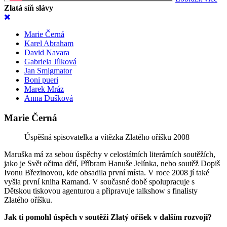
Zlatá síň slávy
Marie Černá
Karel Abraham
David Navara
Gabriela Jílková
Jan Smigmator
Boni pueri
Marek Mráz
Anna Dušková
Marie Černá
Úspěšná spisovatelka a vítězka Zlatého oříšku 2008
Maruška má za sebou úspěchy v celostátních literárních soutěžích,
jako je Svět očima dětí, Příbram Hanuše Jelínka, nebo soutěž Dopiš
Ivonu Březinovou, kde obsadila první místa. V roce 2008 jí také
vyšla první kniha Ramand. V současné době spolupracuje s
Dětskou tiskovou agenturou a připravuje talkshow s finalisty
Zlatého oříšku.
Jak ti pomohl úspěch v soutěži Zlatý oříšek v dalším rozvoji?