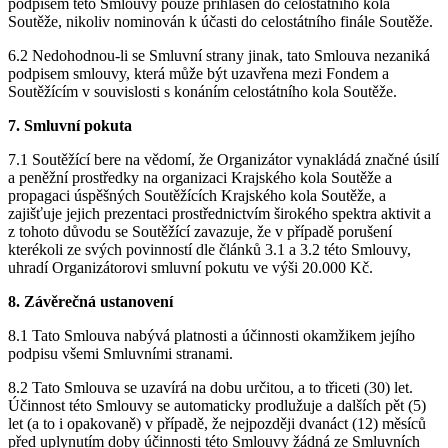
podpisem této Smlouvy pouze přihlášen do celostátního kola
Soutěže, nikoliv nominován k účasti do celostátního finále Soutěže.
6.2 Nedohodnou-li se Smluvní strany jinak, tato Smlouva nezaniká
podpisem smlouvy, která může být uzavřena mezi Fondem a
Soutěžícím v souvislosti s konáním celostátního kola Soutěže.
7. Smluvní pokuta
7.1 Soutěžící bere na vědomí, že Organizátor vynakládá značné úsilí
a peněžní prostředky na organizaci Krajského kola Soutěže a
propagaci úspěšných Soutěžících Krajského kola Soutěže, a
zajišťuje jejich prezentaci prostřednictvím širokého spektra aktivit a
z tohoto důvodu se Soutěžící zavazuje, že v případě porušení
kterékoli ze svých povinností dle článků 3.1 a 3.2 této Smlouvy,
uhradí Organizátorovi smluvní pokutu ve výši 20.000 Kč.
8. Závěrečná ustanovení
8.1 Tato Smlouva nabývá platnosti a účinnosti okamžikem jejího
podpisu všemi Smluvními stranami.
8.2 Tato Smlouva se uzavírá na dobu určitou, a to třiceti (30) let.
Účinnost této Smlouvy se automaticky prodlužuje a dalších pět (5)
let (a to i opakovaně) v případě, že nejpozději dvanáct (12) měsíců
před uplynutím doby účinnosti této Smlouvy žádná ze Smluvních