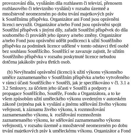
provozování díla, vysíláním díla rozhlasem či televizí, přenosem
rozhlasového či televizního vysílání) v rozsahu územně a
množstevně neomezeném po dobu trvání majetkových práv
k Soutěžnímu příspěvku. Organizátor ani Fond jsou oprávněni
licenci nevyužít. Organizátor a/nebo Fond jsou oprávněni spojit
Soutěžní příspěvek s jinými díly, zařadit Soutěžní příspěvek do díla
souborného či provádět jeho úpravy a/nebo změny. Organizátor
a/nebo Fond jsou oprávněni udělit podlicenci k užití Soutěžního
příspěvku za podmínek licence udělené v tomto odstavci třetí osobě
bez souhlasu Soutěžícího. Soutěžící se zavazuje zajistit, že užitím
Soutěžního příspěvku v rozsahu poskytnuté licence nebudou
dotčena jakákoliv práva třetích osob.
(b) Nevýhradní oprávnění (licenci) k užití výkonu výkonného
umělce zaznamenaného v Soutěžním příspěvku a/nebo vytvořeného
v rámci účasti Soutěžícího v Soutěži, jak je specifikováno v čl. 3.1 a
3.2 Smlouvy, za účelem jeho účasti v Soutěži a podpory a
propagace Soutěžícího, Soutěže, Fondu a Organizátora, a to ke
všem způsobům užití uměleckého výkonu uvedeným v autorském
zákoně (zejména pak k vysílání a jinému sdělování živého výkonu
veřejnosti, k záznamu živého výkonu, k rozmnožování
zaznamenaného výkonu, k rozšiřování rozmnoženin
zaznamenaného výkonu, ke sdělování zaznamenaného výkonu
veřejnosti), v rozsahu územně a množstevně neomezeném po dobu
trvání majetkových práv k uměleckému výkonu. Organizátor a Fond