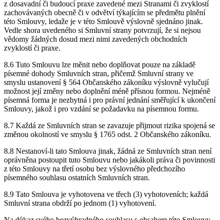
z dosavadní či budoucí praxe zavedené mezi Stranami či zvyklostí
zachovávaných obecně či v odvětví týkajícím se předmětu plnění
této Smlouvy, ledaže je v této Smlouvě výslovně sjednáno jinak.
Vedle shora uvedeného si Smluvní strany potvrzují, že si nejsou
vědomy žádných dosud mezi nimi zavedených obchodních
zvyklostí či praxe.
8.6 Tuto Smlouvu lze měnit nebo doplňovat pouze na základě
písemné dohody Smluvních stran, přičemž Smluvní strany ve
smyslu ustanovení § 564 Občanského zákoníku výslovně vylučují
možnost její změny nebo doplnění méně přísnou formou. Nejméně
písemná forma je nezbytná i pro právní jednání směřující k ukončení
Smlouvy, jakož i pro vzdání se požadavku na písemnou formu.
8.7 Každá ze Smluvních stran se zavazuje přijmout rizika spojená se
změnou okolností ve smyslu § 1765 odst. 2 Občanského zákoníku.
8.8 Nestanoví-li tato Smlouva jinak, žádná ze Smluvních stran není
oprávněna postoupit tuto Smlouvu nebo jakákoli práva či povinnosti
z této Smlouvy na třetí osobu bez výslovného předchozího
písemného souhlasu ostatních Smluvních stran.
8.9 Tato Smlouva je vyhotovena ve třech (3) vyhotoveních; každá
Smluvní strana obdrží po jednom (1) vyhotovení.
Na důkaz svého bezvýhradného souhlasu s obsahem této Smlouvy