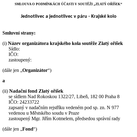
SMLOUVA O PODMÍNKÁCH ÚČASTI V SOUTĚŽI „ZLATÝ OŘÍŠEK“
Jednotlivec a jednotlivec v páru - Krajské kolo
Smluvní strany:
(i)
Název organizátora krajského kola soutěže Zlatý oříšek
Sídlo:
IČO:
zastoupený:
(dále jen „
Organizátor
“)
a
(ii)
Nadační fond Zlatý oříšek
se sídlem Nad Rokoskou 1322/27, Libeň, 182 00 Praha 8
IČO: 24233722
zapsaný v nadačním rejstříku vedeném pod sp. zn. N 977
vedenou u Městského soudu v Praze
zastoupený Mgr. Jiřím Kotmelem, předsedou správní rady
(dále jen „
Fond
“)