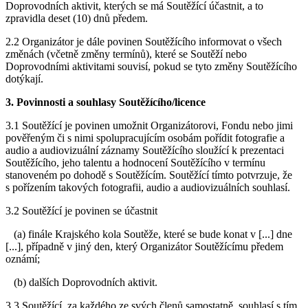
Doprovodních aktivit, kterých se má Soutěžící účastnit, a to
zpravidla deset (10) dnů předem.
2.2 Organizátor je dále povinen Soutěžícího informovat o všech
změnách (včetně změny termínů), které se Soutěží nebo
Doprovodními aktivitami souvisí, pokud se tyto změny Soutěžícího
dotýkají.
3. Povinnosti a souhlasy Soutěžícího/licence
3.1 Soutěžící je povinen umožnit Organizátorovi, Fondu nebo jimi
pověřeným či s nimi spolupracujícím osobám pořídit fotografie a
audio a audiovizuální záznamy Soutěžícího sloužící k prezentaci
Soutěžícího, jeho talentu a hodnocení Soutěžícího v termínu
stanoveném po dohodě s Soutěžícím. Soutěžící tímto potvrzuje, že
s pořízením takových fotografii, audio a audiovizuálních souhlasí.
3.2 Soutěžící je povinen se účastnit
(a) finále Krajského kola Soutěže, které se bude konat v [...] dne
[...], případně v jiný den, který Organizátor Soutěžícímu předem
oznámí;
(b) dalších Doprovodních aktivit.
3.3 Soutěžící, za každého ze svých členů samostatně, souhlasí s tím,