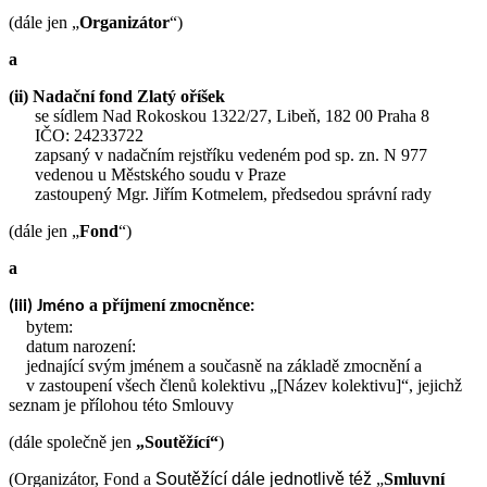
(dále jen „
Organizátor
“)
a
(ii) Nadační fond Zlatý oříšek
se sídlem Nad Rokoskou 1322/27, Libeň, 182 00 Praha 8
IČO: 24233722
zapsaný v nadačním rejstříku vedeném pod sp. zn. N 977
vedenou u Městského soudu v Praze
zastoupený Mgr. Jiřím Kotmelem, předsedou správní rady
(dále jen „
Fond
“)
a
a příjmení zmocněnce
(iii) Jméno
:
bytem:
datum narození:
jednající svým jménem a současně na základě zmocnění a
v zastoupení všech členů kolektivu „[Název kolektivu]“, jejichž
seznam je přílohou této Smlouvy
(dále společně jen
„Soutěžící“
)
(Organizátor, Fond a
Soutěžící
dále jednotlivě též
„
Smluvní