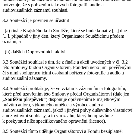
potvrzuje, že s pořízením takových fotografií, audio a
audiovizuálních záznamů souhlasí.
3.2 Soutěžící je povinen se účastnit
(a) finále Krajského kola Soutěže, které se bude konat v [...] dne
[...], případně v jiný den, který Organizátor Soutěžícímu předem
oznámí; a
(b) dalších Doprovodních aktivit.
3.3 Soutěžící souhlasí s tím, že z finále a akcií uvedených v čl. 3.2
této Smlouvy budou Organizátorem, Fondem nebo jimi pověřenými
či s nimi spolupracujícími osobami pořízeny fotografie a audio a
audiovizuální záznamy.
3.4 Soutěžící prohlašuje, že ve vztahu k záznamům a fotografiím,
které před uzavřením této Smlouvy předal Organizátorovi (dále jen
„Soutěžní příspěvek“
) disponuje oprávněními k majetkovým
právům autora, výkonného umělce a výrobce audio a
audiovizuálních záznamů, jakož i jinými právy duševního vlastnictví
a nezbytnými souhlasy, a to v rozsahu, který ho opravňuje
k poskytnutí níže specifikovaného oprávnění (licence).
3.5 Soutěžící tímto uděluje Organizátorovi a Fondu bezúplatně: