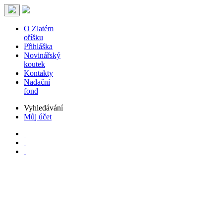
O Zlatém
oříšku
Přihláška
Novinářský
koutek
Kontakty
Nadační
fond
Vyhledávání
Můj účet