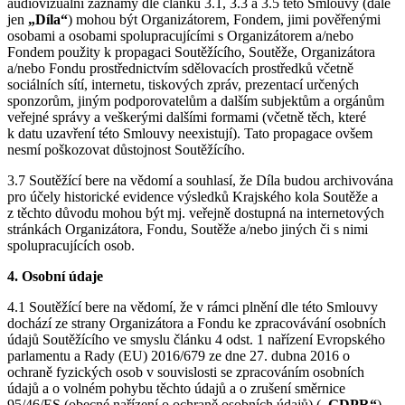
audiovizuální záznamy dle článků 3.1, 3.3 a 3.5 této Smlouvy (dále
jen
„Díla“
) mohou být Organizátorem, Fondem, jimi pověřenými
osobami a osobami spolupracujícími s Organizátorem a/nebo
Fondem použity k propagaci Soutěžícího, Soutěže, Organizátora
a/nebo Fondu prostřednictvím sdělovacích prostředků včetně
sociálních sítí, internetu, tiskových zpráv, prezentací určených
sponzorům, jiným podporovatelům a dalším subjektům a orgánům
veřejné správy a veškerými dalšími formami (včetně těch, které
k datu uzavření této Smlouvy neexistují). Tato propagace ovšem
nesmí poškozovat důstojnost Soutěžícího.
3.7 Soutěžící bere na vědomí a souhlasí, že Díla budou archivována
pro účely historické evidence výsledků Krajského kola Soutěže a
z těchto důvodu mohou být mj. veřejně dostupná na internetových
stránkách Organizátora, Fondu, Soutěže a/nebo jiných či s nimi
spolupracujících osob.
4. Osobní údaje
4.1 Soutěžící bere na vědomí, že v rámci plnění dle této Smlouvy
dochází ze strany Organizátora a Fondu ke zpracovávání osobních
údajů Soutěžícího ve smyslu článku 4 odst. 1 nařízení Evropského
parlamentu a Rady (EU) 2016/679 ze dne 27. dubna 2016 o
ochraně fyzických osob v souvislosti se zpracováním osobních
údajů a o volném pohybu těchto údajů a o zrušení směrnice
95/46/ES (obecné nařízení o ochraně osobních údajů) (
„GDPR“
),