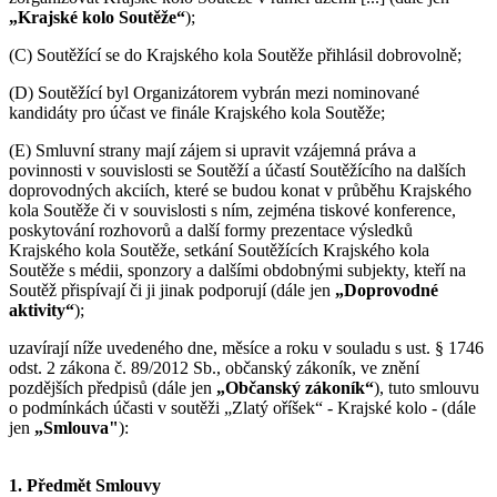
„Krajské kolo Soutěže“
);
(C) Soutěžící se do Krajského kola Soutěže přihlásil dobrovolně;
(D) Soutěžící byl Organizátorem vybrán mezi nominované
kandidáty pro účast ve finále Krajského kola Soutěže;
(E) Smluvní strany mají zájem si upravit vzájemná práva a
povinnosti v souvislosti se Soutěží a účastí Soutěžícího na dalších
doprovodných akciích, které se budou konat v průběhu Krajského
kola Soutěže či v souvislosti s ním, zejména tiskové konference,
poskytování rozhovorů a další formy prezentace výsledků
Krajského kola Soutěže, setkání Soutěžících Krajského kola
Soutěže s médii, sponzory a dalšími obdobnými subjekty, kteří na
Soutěž přispívají či ji jinak podporují (dále jen
„Doprovodné
aktivity“
);
uzavírají níže uvedeného dne, měsíce a roku v souladu s ust. § 1746
odst. 2 zákona č. 89/2012 Sb., občanský zákoník, ve znění
pozdějších předpisů (dále jen
„Občanský zákoník“
), tuto smlouvu
o podmínkách účasti v soutěži „Zlatý oříšek“ - Krajské kolo - (dále
jen
„Smlouva"
):
1. Předmět Smlouvy