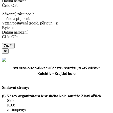
Datum narození:
Číslo OP:
Zákonný zástupce 2
Jméno a příjmení:
Vztah/postavení (rodič, pěstoun...):
Bytem:
Datum narození:
Číslo OP:
Zavřít
SMLOUVA O PODMÍNKÁCH ÚČASTI V SOUTĚŽI „ZLATÝ OŘÍŠEK“
Kolektiv - Krajské kolo
Smluvní strany:
(i)
Název organizátora krajského kola soutěže Zlatý oříšek
Sídlo:
IČO:
zastoupený: