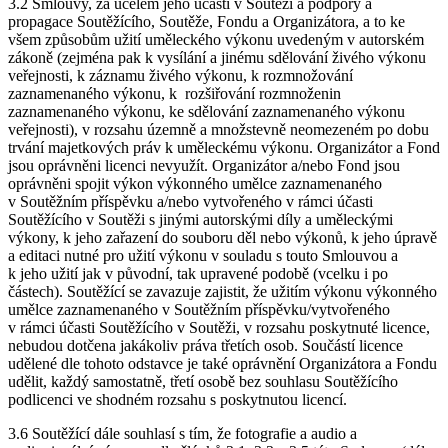
3.2 Smlouvy, za účelem jeho účasti v Soutěži a podpory a
propagace Soutěžícího, Soutěže, Fondu a Organizátora, a to ke
všem způsobům užití uměleckého výkonu uvedeným v autorském
zákoně (zejména pak k vysílání a jinému sdělování živého výkonu
veřejnosti, k záznamu živého výkonu, k rozmnožování
zaznamenaného výkonu, k rozšiřování rozmnoženin
zaznamenaného výkonu, ke sdělování zaznamenaného výkonu
veřejnosti), v rozsahu územně a množstevně neomezeném po dobu
trvání majetkových práv k uměleckému výkonu. Organizátor a Fond
jsou oprávněni licenci nevyužít. Organizátor a/nebo Fond jsou
oprávněni spojit výkon výkonného umělce zaznamenaného
v Soutěžním příspěvku a/nebo vytvořeného v rámci účasti
Soutěžícího v Soutěži s jinými autorskými díly a uměleckými
výkony, k jeho zařazení do souboru děl nebo výkonů, k jeho úpravě
a editaci nutné pro užití výkonu v souladu s touto Smlouvou a
k jeho užití jak v původní, tak upravené podobě (vcelku i po
částech). Soutěžící se zavazuje zajistit, že užitím výkonu výkonného
umělce zaznamenaného v Soutěžním příspěvku/vytvořeného
v rámci účasti Soutěžícího v Soutěži, v rozsahu poskytnuté licence,
nebudou dotčena jakákoliv práva třetích osob. Součástí licence
udělené dle tohoto odstavce je také oprávnění Organizátora a Fondu
udělit, každý samostatně, třetí osobě bez souhlasu Soutěžícího
podlicenci ve shodném rozsahu s poskytnutou licencí.
3.6 Soutěžící dále souhlasí s tím, že fotografie a audio a