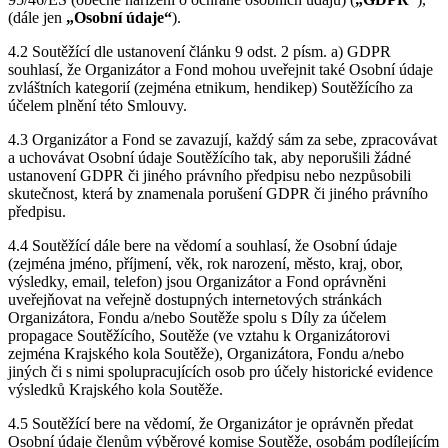
(dále jen
„Osobní údaje“
).
4.2 Soutěžící dle ustanovení článku 9 odst. 2 písm. a) GDPR
souhlasí, že Organizátor a Fond mohou uveřejnit také Osobní údaje
zvláštních kategorií (zejména etnikum, hendikep) Soutěžícího za
účelem plnění této Smlouvy.
4.3 Organizátor a Fond se zavazují, každý sám za sebe, zpracovávat
a uchovávat Osobní údaje Soutěžícího tak, aby neporušili žádné
ustanovení GDPR či jiného právního předpisu nebo nezpůsobili
skutečnost, která by znamenala porušení GDPR či jiného právního
předpisu.
4.4 Soutěžící dále bere na vědomí a souhlasí, že Osobní údaje
(zejména jméno, příjmení, věk, rok narození, město, kraj, obor,
výsledky, email, telefon) jsou Organizátor a Fond oprávněni
uveřejňovat na veřejně dostupných internetových stránkách
Organizátora, Fondu a/nebo Soutěže spolu s Díly za účelem
propagace Soutěžícího, Soutěže (ve vztahu k Organizátorovi
zejména Krajského kola Soutěže), Organizátora, Fondu a/nebo
jiných či s nimi spolupracujících osob pro účely historické evidence
výsledků Krajského kola Soutěže.
4.5 Soutěžící bere na vědomí, že Organizátor je oprávněn předat
Osobní údaje členům výběrové komise Soutěže, osobám podílejícím