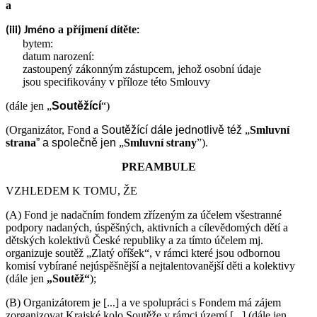
a
a příjmení dítěte
(iii) Jméno
:
bytem:
datum narození:
zastoupený zákonným zástupcem, jehož osobní údaje
jsou specifikovány v příloze této Smlouvy
(dále jen „
Soutěžící
“)
(Organizátor, Fond a
Soutěžící
dále jednotlivě též
„
Smluvní
strana
” a společně jen
„
Smluvní strany
”).
PREAMBULE
VZHLEDEM K TOMU, ŽE
(A) Fond je nadačním fondem zřízeným za účelem všestranné
podpory nadaných, úspěšných, aktivních a cílevědomých dětí a
dětských kolektivů České republiky a za tímto účelem mj.
organizuje soutěž „Zlatý oříšek“, v rámci které jsou odbornou
komisí vybírané nejúspěšnější a nejtalentovanější děti a kolektivy
(dále jen
„Soutěž“
);
(B) Organizátorem je [...] a ve spolupráci s Fondem má zájem
zorganizovat Krajské kolo Soutěže v rámci území [...] (dále jen