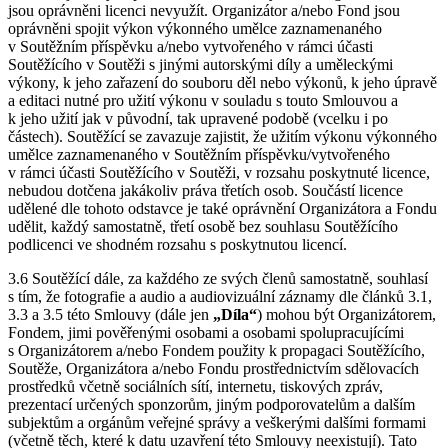
jsou oprávněni licenci nevyužít. Organizátor a/nebo Fond jsou
oprávněni spojit výkon výkonného umělce zaznamenaného
v Soutěžním příspěvku a/nebo vytvořeného v rámci účasti
Soutěžícího v Soutěži s jinými autorskými díly a uměleckými
výkony, k jeho zařazení do souboru děl nebo výkonů, k jeho úpravě
a editaci nutné pro užití výkonu v souladu s touto Smlouvou a
k jeho užití jak v původní, tak upravené podobě (vcelku i po
částech). Soutěžící se zavazuje zajistit, že užitím výkonu výkonného
umělce zaznamenaného v Soutěžním příspěvku/vytvořeného
v rámci účasti Soutěžícího v Soutěži, v rozsahu poskytnuté licence,
nebudou dotčena jakákoliv práva třetích osob. Součástí licence
udělené dle tohoto odstavce je také oprávnění Organizátora a Fondu
udělit, každý samostatně, třetí osobě bez souhlasu Soutěžícího
podlicenci ve shodném rozsahu s poskytnutou licencí.
3.6 Soutěžící dále, za každého ze svých členů samostatně, souhlasí
s tím, že fotografie a audio a audiovizuální záznamy dle článků 3.1,
3.3 a 3.5 této Smlouvy (dále jen
„Díla“
) mohou být Organizátorem,
Fondem, jimi pověřenými osobami a osobami spolupracujícími
s Organizátorem a/nebo Fondem použity k propagaci Soutěžícího,
Soutěže, Organizátora a/nebo Fondu prostřednictvím sdělovacích
prostředků včetně sociálních sítí, internetu, tiskových zpráv,
prezentací určených sponzorům, jiným podporovatelům a dalším
subjektům a orgánům veřejné správy a veškerými dalšími formami
(včetně těch, které k datu uzavření této Smlouvy neexistují). Tato