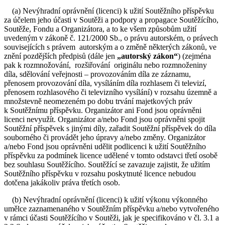
(a) Nevýhradní oprávnění (licenci) k užití Soutěžního příspěvku
za účelem jeho účasti v Soutěži a podpory a propagace Soutěžícího,
Soutěže, Fondu a Organizátora, a to ke všem způsobům užití
uvedeným v zákoně č. 121/2000 Sb., o právu autorském, o právech
souvisejících s právem autorským a o změně některých zákonů, ve
znění pozdějších předpisů (dále jen
„autorský zákon“
) (zejména
pak k rozmnožování, rozšiřování originálu nebo rozmnoženiny
díla, sdělování veřejnosti – provozováním díla ze záznamu,
přenosem provozování díla, vysíláním díla rozhlasem či televizí,
přenosem rozhlasového či televizního vysílání) v rozsahu územně a
množstevně neomezeném po dobu trvání majetkových práv
k Soutěžnímu příspěvku. Organizátor ani Fond jsou oprávněni
licenci nevyužít. Organizátor a/nebo Fond jsou oprávněni spojit
Soutěžní příspěvek s jinými díly, zařadit Soutěžní příspěvek do díla
souborného či provádět jeho úpravy a/nebo změny. Organizátor
a/nebo Fond jsou oprávněni udělit podlicenci k užití Soutěžního
příspěvku za podmínek licence udělené v tomto odstavci třetí osobě
bez souhlasu Soutěžícího. Soutěžící se zavazuje zajistit, že užitím
Soutěžního příspěvku v rozsahu poskytnuté licence nebudou
dotčena jakákoliv práva třetích osob.
(b) Nevýhradní oprávnění (licenci) k užití výkonu výkonného
umělce zaznamenaného v Soutěžním příspěvku a/nebo vytvořeného
v rámci účasti Soutěžícího v Soutěži, jak je specifikováno v čl. 3.1 a