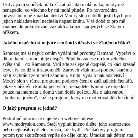
I když jsem si oříšek přála získat už jako malá holka, nikdy mě
nenapadlo, co všechno by mi mohl přinést. Po novoročním
odvysílání mně z nakladatelství Modrý slon nabídli, jestli bych pro
jejich nakladatelství nechtěla napsat knihu. V té době to pro mě
znamenalo pokračování zázraků a kouzel spojených se Zlatým
oříškem.
Jakého úspěchu si nejvíce ceníš od vítězství ve Zlatém oříšku?
Samozřejmě si nejvíc cením vydání mé prvotiny Ramand. Vypráví o
dítku, které si moc přeje dospět. Přání ho zanese do kouzelného
světa snů – do Ramandu. Vidí zde zaslepené dospělé, co kácí krásné
lesy, i ty, co již snít zapomněli. Zároveň však musí pomoci starému
králi zachránit zem před záhubou. Knihu vydalo nakladatelství
Modrý slon v rámci programu podpory čtení u začínajících čtenářů,
takže v běžných knihkupectvích ji nenajdete. Knihu lze objednat
pouze na internetu a domů vám dojde poštou. Jde o takzvanou
„knihu na jméno“, což je program, který má motivovat děti ke čtení.
O jaký program se jedná?
Podrobné informace najdete na webové adrese
www.modryslon.com. Stačí vyplnit jméno dítěte, jeho sourozence,
nebo nejlepšího přítele a místa, kde bydlí. Počítačový program
potom tyto skutečnosti vepíše do děje knihy. Umožní tak dětem stát