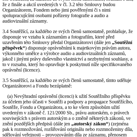
že z finále a akcií uvedených v čl. 3.2 této Smlouvy budou
Organizátorem, Fondem nebo jimi pověřenými či s nimi
spolupracujícími osobami pořízeny fotografie a audio a
audiovizuální záznamy.
3.4 Soutěžící, za každého ze svých členů samostatně, prohlašuje, že
disponuje ve vztahu k záznamům a fotografiím, které před
uzavřením této Smlouvy předal Organizátorovi (dále jen
„Soutěžní
příspěvek“
) disponuje oprávněními k majetkovým právům autora,
výkonného umělce a výrobce audio a audiovizuálních záznamů,
jakož i jinými právy duševního vlastnictví a nezbytnými souhlasy, a
to v rozsahu, který ho opravňuje k poskytnutí níže specifikovaného
oprávnění (licence).
3.5 Soutěžící, za každého ze svých členů samostatně, tímto uděluje
Organizátorovi a Fondu bezúplatně:
(a) Nevýhradní oprávnění (licenci) k užití Soutěžního příspěvku
za účelem jeho účasti v Soutěži a podpory a propagace Soutěžícího,
Soutěže, Fondu a Organizátora, a to ke všem způsobům užití
uvedeným v zákoně č. 121/2000 Sb., právu autorském, o právech
souvisejících s právem autorským a o změně některých zákonů, ve
znění pozdějších předpisů (dále jen
„autorský zákon“
) (zejména
pak k rozmnožování, rozšiřování originálu nebo rozmnoženiny díla,
sdělování veřejnosti – provozováním díla ze záznamu, přenosem