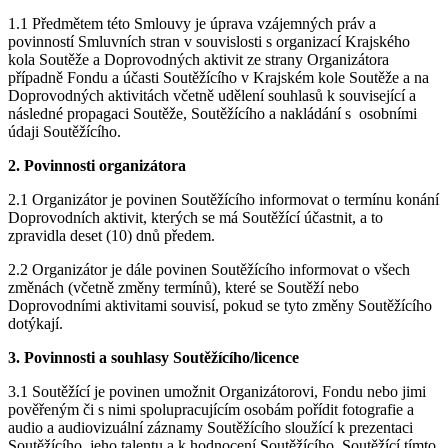
1.1 Předmětem této Smlouvy je úprava vzájemných práv a
povinností Smluvních stran v souvislosti s organizací Krajského
kola Soutěže a Doprovodných aktivit ze strany Organizátora
případně Fondu a účasti Soutěžícího v Krajském kole Soutěže a na
Doprovodných aktivitách včetně udělení souhlasů k související a
následné propagaci Soutěže, Soutěžícího a nakládání s osobními
údaji Soutěžícího.
2. Povinnosti organizátora
2.1 Organizátor je povinen Soutěžícího informovat o termínu konání
Doprovodních aktivit, kterých se má Soutěžící účastnit, a to
zpravidla deset (10) dnů předem.
2.2 Organizátor je dále povinen Soutěžícího informovat o všech
změnách (včetně změny termínů), které se Soutěží nebo
Doprovodními aktivitami souvisí, pokud se tyto změny Soutěžícího
dotýkají.
3. Povinnosti a souhlasy Soutěžícího/licence
3.1 Soutěžící je povinen umožnit Organizátorovi, Fondu nebo jimi
pověřeným či s nimi spolupracujícím osobám pořídit fotografie a
audio a audiovizuální záznamy Soutěžícího sloužící k prezentaci
Soutěžícího, jeho talentu a k hodnocení Soutěžícího. Soutěžící tímto