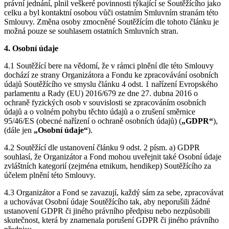
právní jednání, plnil veškeré povinnosti týkající se Soutěžícího jako
celku a byl kontaktní osobou vůči ostatním Smluvním stranám této
Smlouvy. Změna osoby zmocněné Soutěžícím dle tohoto článku je
možná pouze se souhlasem ostatních Smluvních stran.
4. Osobní údaje
4.1 Soutěžící bere na vědomí, že v rámci plnění dle této Smlouvy
dochází ze strany Organizátora a Fondu ke zpracovávání osobních
údajů Soutěžícího ve smyslu článku 4 odst. 1 nařízení Evropského
parlamentu a Rady (EU) 2016/679 ze dne 27. dubna 2016 o
ochraně fyzických osob v souvislosti se zpracováním osobních
údajů a o volném pohybu těchto údajů a o zrušení směrnice
95/46/ES (obecné nařízení o ochraně osobních údajů) (
„GDPR“
),
(dále jen
„Osobní údaje“
).
4.2 Soutěžící dle ustanovení článku 9 odst. 2 písm. a) GDPR
souhlasí, že Organizátor a Fond mohou uveřejnit také Osobní údaje
zvláštních kategorií (zejména etnikum, hendikep) Soutěžícího za
účelem plnění této Smlouvy.
4.3 Organizátor a Fond se zavazují, každý sám za sebe, zpracovávat
a uchovávat Osobní údaje Soutěžícího tak, aby neporušili žádné
ustanovení GDPR či jiného právního předpisu nebo nezpůsobili
skutečnost, která by znamenala porušení GDPR či jiného právního