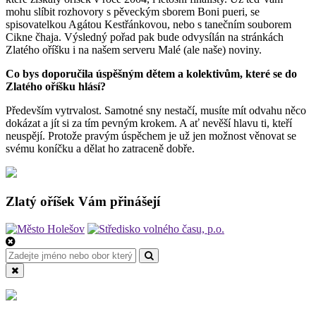
mohu slíbit rozhovory s pěveckým sborem Boni pueri, se
spisovatelkou Agátou Kestřánkovou, nebo s tanečním souborem
Cikne čhaja. Výsledný pořad pak bude odvysílán na stránkách
Zlatého oříšku i na našem serveru Malé (ale naše) noviny.
Co bys doporučila úspěšným dětem a kolektivům, které se do
Zlatého oříšku hlásí?
Především vytrvalost. Samotné sny nestačí, musíte mít odvahu něco
dokázat a jít si za tím pevným krokem. A ať nevěší hlavu ti, kteří
neuspějí. Protože pravým úspěchem je už jen možnost věnovat se
svému koníčku a dělat ho zatraceně dobře.
Zlatý oříšek Vám přinášejí