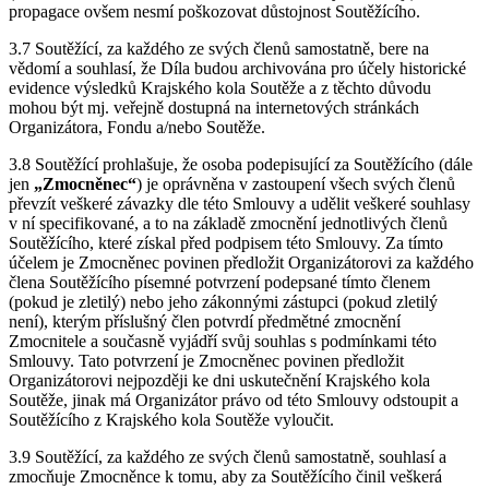
propagace ovšem nesmí poškozovat důstojnost Soutěžícího.
3.7 Soutěžící, za každého ze svých členů samostatně, bere na
vědomí a souhlasí, že Díla budou archivována pro účely historické
evidence výsledků Krajského kola Soutěže a z těchto důvodu
mohou být mj. veřejně dostupná na internetových stránkách
Organizátora, Fondu a/nebo Soutěže.
3.8 Soutěžící prohlašuje, že osoba podepisující za Soutěžícího (dále
jen
„Zmocněnec“
) je oprávněna v zastoupení všech svých členů
převzít veškeré závazky dle této Smlouvy a udělit veškeré souhlasy
v ní specifikované, a to na základě zmocnění jednotlivých členů
Soutěžícího, které získal před podpisem této Smlouvy. Za tímto
účelem je Zmocněnec povinen předložit Organizátorovi za každého
člena Soutěžícího písemné potvrzení podepsané tímto členem
(pokud je zletilý) nebo jeho zákonnými zástupci (pokud zletilý
není), kterým příslušný člen potvrdí předmětné zmocnění
Zmocnitele a současně vyjádří svůj souhlas s podmínkami této
Smlouvy. Tato potvrzení je Zmocněnec povinen předložit
Organizátorovi nejpozději ke dni uskutečnění Krajského kola
Soutěže, jinak má Organizátor právo od této Smlouvy odstoupit a
Soutěžícího z Krajského kola Soutěže vyloučit.
3.9 Soutěžící, za každého ze svých členů samostatně, souhlasí a
zmocňuje Zmocněnce k tomu, aby za Soutěžícího činil veškerá