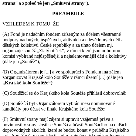
strana
” a
společně jen
„
Smluvní strany
”).
PREAMBULE
VZHLEDEM K TOMU, ŽE
(A) Fond je nadačním fondem zřízeným za účelem všestranné
podpory nadaných, úspěšných, aktivních a cílevědomých dětí a
dětských kolektivů České republiky a za tímto účelem mj.
organizuje soutěž „Zlatý oříšek“, v rámci které jsou odbornou
komisí vybírané nejúspěšnější a nejtalentovanější děti a kolektivy
(dále jen „Soutěž“);
(B) Organizátorem je [...] a ve spolupráci s Fondem má zájem
zorganizovat Krajské kolo Soutěže v rámci území [...] (dále jen
„Krajské kolo Soutěže“
);
(C) Soutěžící se do Krajského kola Soutěže přihlásil dobrovolně;
(D) Soutěžící byl Organizátorem vybrán mezi nominované
kandidáty pro účast ve finále Krajského kola Soutěže;
(F) Smluvní strany mají zájem si upravit vzájemná práva a
povinnosti v souvislosti se Soutěží a účastí Soutěžícího na dalších
doprovodných akciích, které se budou konat v průběhu Krajského
kola Soutěže či v souvislosti s ním, zejména tiskové konference,