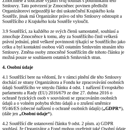
Zmocnitele a současně vyjádří svůj souhlas s podmínkami této
Smlouvy. Tato potvrzení je Zmocněnec povinen předložit
Organizátorovi nejpozději ke dni uskutečnění Krajského kola
Soutěže, jinak má Organizátor právo od této Smlouvy odstoupit a
Soutěžícího z Krajského kola Soutěže vyloučit.
3.9 Soutěžící, za každého ze svých členů samostatně, souhlasí a
zmocňuje Zmocněnce k tomu, aby za Soutěžícího činil veškerá
právní jednání, plnil veškeré povinnosti týkající se Soutěžícího jako
celku a byl kontaktní osobou vůči ostatním Smluvním stranám této
Smlouvy. Změna osoby zmocněné Soutěžícím dle tohoto článku je
možná pouze se souhlasem ostatních Smluvních stran.
4. Osobní údaje
4.1 Soutěžící bere na vědomí, že v rámci plnění dle této Smlouvy
dochází ze strany Organizátora a Fondu ke zpracovávání osobních
údajů Soutěžícího ve smyslu článku 4 odst. 1 nařízení Evropského
parlamentu a Rady (EU) 2016/679 ze dne 27. dubna 2016 o
ochraně fyzických osob v souvislosti se zpracováním osobních
údajů a o volném pohybu těchto údajů a o zrušení směrnice
95/46/ES (obecné nařízení o ochraně osobních údajů) (
„GDPR“
),
(dále jen
„Osobní údaje“
).
4.2 Soutěžící dle ustanovení článku 9 odst. 2 písm. a) GDPR
souhlasí, že Organizátor a Fond mohou uveřejnit také Osobní údaje