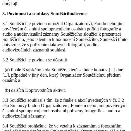
dotýkají.
3. Povinnosti a souhlasy Soutěžícího/licence
3.1 Soutěžící je povinen umožnit Organizátorovi, Fondu nebo jimi
pověřeným či s nimi spolupracujícím osobám pořídit fotografie a
audio a audiovizuální záznamy Soutěžícího sloužící k prezentaci
Soutěžícího, jeho talentu a k hodnocení Soutěžícího. Soutěžící tímto
potvrzuje, že s pořízením takových fotografií, audio a
audiovizuálních záznamů souhlasí.
3.2 Soutěžící je povinen se účastnit
(a) finále Krajského kola Soutěže, které se bude konat v [...] dne
[...], případně v jiný den, který Organizátor Soutěžícímu předem
oznámí; a
(b) dalších Doprovodních aktivit.
3.3 Soutěžící souhlasí s tím, že z finále a akcií uvedených v čl. 3.2
této Smlouvy budou Organizátorem, Fondem nebo jimi pověřenými
či s nimi spolupracujícími osobami pořízeny fotografie a audio a
audiovizuální záznamy.
3.4 Soutěžící prohlašuje, že ve vztahu k záznamům a fotografiím,