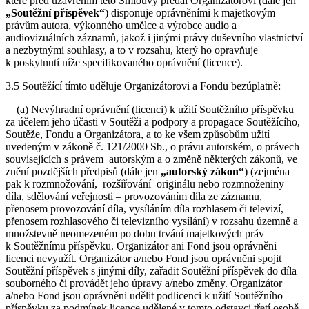
které před uzavřením této Smlouvy předal Organizátorovi (dále jen
„Soutěžní příspěvek“
) disponuje oprávněními k majetkovým
právům autora, výkonného umělce a výrobce audio a
audiovizuálních záznamů, jakož i jinými právy duševního vlastnictví
a nezbytnými souhlasy, a to v rozsahu, který ho opravňuje
k poskytnutí níže specifikovaného oprávnění (licence).
3.5 Soutěžící tímto uděluje Organizátorovi a Fondu bezúplatně:
(a) Nevýhradní oprávnění (licenci) k užití Soutěžního příspěvku
za účelem jeho účasti v Soutěži a podpory a propagace Soutěžícího,
Soutěže, Fondu a Organizátora, a to ke všem způsobům užití
uvedeným v zákoně č. 121/2000 Sb., o právu autorském, o právech
souvisejících s právem autorským a o změně některých zákonů, ve
znění pozdějších předpisů (dále jen
„autorský zákon“
) (zejména
pak k rozmnožování, rozšiřování originálu nebo rozmnoženiny
díla, sdělování veřejnosti – provozováním díla ze záznamu,
přenosem provozování díla, vysíláním díla rozhlasem či televizí,
přenosem rozhlasového či televizního vysílání) v rozsahu územně a
množstevně neomezeném po dobu trvání majetkových práv
k Soutěžnímu příspěvku. Organizátor ani Fond jsou oprávněni
licenci nevyužít. Organizátor a/nebo Fond jsou oprávněni spojit
Soutěžní příspěvek s jinými díly, zařadit Soutěžní příspěvek do díla
souborného či provádět jeho úpravy a/nebo změny. Organizátor
a/nebo Fond jsou oprávněni udělit podlicenci k užití Soutěžního
příspěvku za podmínek licence udělené v tomto odstavci třetí osobě