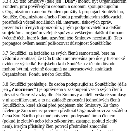
3.3 a 3.5 této Smlouvy (dále jen
„Díla“
) mohou být Organizátorem,
Fondem, jimi pověřenými osobami a osobami spolupracujícími
s Organizátorem a/nebo Fondem použity k propagaci Soutěžícího,
Soutěže, Organizátora a/nebo Fondu prostřednictvím sdělovacích
prostředků včetně sociálních sítí, internetu, tiskových zpráv,
prezentací určených sponzorům, jiným podporovatelům a dalším
subjektům a orgánům veřejné správy a veškerými dalšími formami
(včetně těch, které k datu uzavření této Smlouvy neexistují). Tato
propagace ovšem nesmí poškozovat důstojnost Soutěžícího.
3.7 Soutěžící, za každého ze svých členů samostatně, bere na
vědomí a souhlasí, že Díla budou archivována pro účely historické
evidence výsledků Krajského kola Soutěže a z těchto důvodu
mohou být mj. veřejně dostupná na internetových stránkách
Organizátora, Fondu a/nebo Soutěže.
3.8 Soutěžící prohlašuje, že osoba podepisující za Soutěžícího (dále
jen
„Zmocněnec“
) je oprávněna v zastoupení všech svých členů
převzít veškeré závazky dle této Smlouvy a udělit veškeré souhlasy
v ní specifikované, a to na základě zmocnění jednotlivých členů
Soutěžícího, které získal před podpisem této Smlouvy. Za tímto
účelem je Zmocněnec povinen předložit Organizátorovi za každého
člena Soutěžícího písemné potvrzení podepsané tímto členem
(pokud je zletilý) nebo jeho zákonnými zástupci (pokud zletilý
není), kterým příslušný člen potvrdí předmětné zmocnění