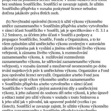
bez souhlasu Soutěžícího. Soutěžící se zavazuje zajistit, že užitím
Soutěžního příspěvku v rozsahu poskytnuté licence nebudou
dotčena jakákoliv práva třetích osob.
(b) Nevýhradní oprávnění (licenci) k užití výkonu výkonného
umělce zaznamenaného v Soutěžním příspěvku a/nebo vytvořeného
v rámci účasti Soutěžícího v Soutěži, jak je specifikováno v čl. 3.1 a
3.2 Smlouvy, za účelem jeho účasti v Soutěži a podpory a
propagace Soutěžícího, Soutěže, Fondu a Organizátora, a to ke
všem způsobům užití uměleckého výkonu uvedeným v autorském
zákoně (zejména pak k vysílání a jinému sdělování živého výkonu
veřejnosti, k záznamu živého výkonu, k rozmnožování
zaznamenaného výkonu, k rozšiřování rozmnoženin
zaznamenaného výkonu, ke sdělování zaznamenaného výkonu
veřejnosti), v rozsahu územně a množstevně neomezeném po dobu
trvání majetkových práv k uměleckému výkonu. Organizátor a Fond
jsou oprávněni licenci nevyužít. Organizátor a/nebo Fond jsou
oprávněni spojit výkon výkonného umělce zaznamenaného
v Soutěžním příspěvku a/nebo vytvořeného v rámci účasti
Soutěžícího v Soutěži s jinými autorskými díly a uměleckými
výkony, k jeho zařazení do souboru děl nebo výkonů, k jeho úpravě
a editaci nutné pro užití výkonu v souladu s touto Smlouvou a
k jeho užití jak v původní, tak upravené podobě (vcelku i po
částech). Soutěžící se zavazuje zajistit, že užitím výkonu výkonného
umělce zaznamenaného v Soutěžním příspěvku/vytvořeného