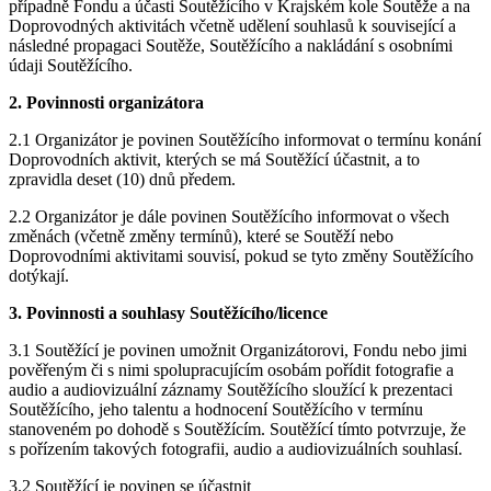
případně Fondu a účasti Soutěžícího v Krajském kole Soutěže a na
Doprovodných aktivitách včetně udělení souhlasů k související a
následné propagaci Soutěže, Soutěžícího a nakládání s osobními
údaji Soutěžícího.
2. Povinnosti organizátora
2.1 Organizátor je povinen Soutěžícího informovat o termínu konání
Doprovodních aktivit, kterých se má Soutěžící účastnit, a to
zpravidla deset (10) dnů předem.
2.2 Organizátor je dále povinen Soutěžícího informovat o všech
změnách (včetně změny termínů), které se Soutěží nebo
Doprovodními aktivitami souvisí, pokud se tyto změny Soutěžícího
dotýkají.
3. Povinnosti a souhlasy Soutěžícího/licence
3.1 Soutěžící je povinen umožnit Organizátorovi, Fondu nebo jimi
pověřeným či s nimi spolupracujícím osobám pořídit fotografie a
audio a audiovizuální záznamy Soutěžícího sloužící k prezentaci
Soutěžícího, jeho talentu a hodnocení Soutěžícího v termínu
stanoveném po dohodě s Soutěžícím. Soutěžící tímto potvrzuje, že
s pořízením takových fotografii, audio a audiovizuálních souhlasí.
3.2 Soutěžící je povinen se účastnit