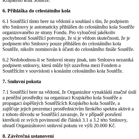
Krajského kola Soutěže.
6. Přihláška do celostátního kola
6.1 Soutěžící tímto bere na vědomí a souhlasí s tím, že podpisem
této Smlouvy je automaticky přihlášen do celostátního kola Soutěže
organizovaného ze strany Fondu. Pro vyloučení jakékoliv
pochybností Soutěžící potvrzuje, že si je vědom skutečnosti, že je
podpisem této Smlouvy pouze přihlášen do celostátního kola
Soutěže, nikoliv nominován k účasti do celostátního finále Soutěže.
6.2 Nedohodnou-li se Smluvní strany jinak, tato Smlouva nezaniká
podpisem smlouvy, která může být uzavřena mezi Fondem a
Soutěžícím v souvislosti s konáním celostátního kola Soutěže.
7. Smluvní pokuta
7.1 Soutěžící bere na vědomí, že Organizátor vynakládá značné úsilí
a peněžní prostředky na organizaci Krajského kola Soutěže a
propagaci úspěšných Soutěžících Krajského kola Soutěže, a
zajišťuje jejich prezentaci prostřednictvím širokého spektra aktivit a
z tohoto důvodu se Soutěžící zavazuje, že v případě porušení
kterékoli ze svých povinností dle článků 3.1 a 3.2 této Smlouvy,
uhradí Organizátorovi smluvní pokutu ve výši 20.000 Kč.
8. Závěrečná ustanovení