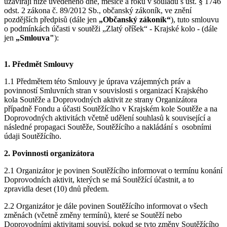
uzavírají níže uvedeného dne, měsíce a roku v souladu s ust. § 1746
odst. 2 zákona č. 89/2012 Sb., občanský zákoník, ve znění
pozdějších předpisů (dále jen
„Občanský zákoník“
), tuto smlouvu
o podmínkách účasti v soutěži „Zlatý oříšek“ - Krajské kolo - (dále
jen
„Smlouva"
):
1. Předmět Smlouvy
1.1 Předmětem této Smlouvy je úprava vzájemných práv a
povinností Smluvních stran v souvislosti s organizací Krajského
kola Soutěže a Doprovodných aktivit ze strany Organizátora
případně Fondu a účasti Soutěžícího v Krajském kole Soutěže a na
Doprovodných aktivitách včetně udělení souhlasů k související a
následné propagaci Soutěže, Soutěžícího a nakládání s osobními
údaji Soutěžícího.
2. Povinnosti organizátora
2.1 Organizátor je povinen Soutěžícího informovat o termínu konání
Doprovodních aktivit, kterých se má Soutěžící účastnit, a to
zpravidla deset (10) dnů předem.
2.2 Organizátor je dále povinen Soutěžícího informovat o všech
změnách (včetně změny termínů), které se Soutěží nebo
Doprovodními aktivitami souvisí, pokud se tyto změny Soutěžícího