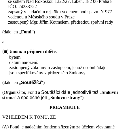
se sídlem Nad Rokoskou 1322/27, Libeň, 182 00 Praha 8
IČO: 24233722
zapsaný v nadačním rejstříku vedeném pod sp. zn. N 977
vedenou u Městského soudu v Praze
zastoupený Mgr. Jiřím Kotmelem, předsedou správní rady
(dále jen „
Fond
“)
a
a příjmení dítěte
(iii) Jméno
:
bytem:
datum narození:
zastoupený zákonným zástupcem, jehož osobní údaje
jsou specifikovány v příloze této Smlouvy
(dále jen „
Soutěžící
“)
(Organizátor, Fond a
Soutěžící
dále jednotlivě též
„
Smluvní
strana
” a společně jen
„
Smluvní strany
”).
PREAMBULE
VZHLEDEM K TOMU, ŽE
(A) Fond je nadačním fondem zřízeným za účelem všestranné