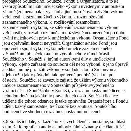
propagace Soutěžícího, Soutěže, Fondu a Organizátora, a to ke
všem způsobům užití uměleckého výkonu uvedeným v autorském
zákoně (zejména pak k vysílání a jinému sdělování živého výkonu
veřejnosti, k záznamu živého výkonu, k rozmnožování
zaznamenaného výkonu, k rozšiřování rozmnoženin
zaznamenaného výkonu, ke sdělování zaznamenaného výkonu
veřejnosti), v rozsahu územně a množstevně neomezeném po dobu
trvání majetkových práv k uměleckému výkonu. Organizátor a Fond
jsou oprávněni licenci nevyužít. Organizátor a/nebo Fond jsou
oprávněni spojit výkon výkonného umělce zaznamenaného
v Soutěžním příspěvku a/nebo vytvořeného v rámci účasti
Soutěžícího v Soutěži s jinými autorskými díly a uměleckými
výkony, k jeho zařazení do souboru děl nebo výkonů, k jeho úpravě
a editaci nutné pro užití výkonu v souladu s touto Smlouvou a
k jeho užití jak v původní, tak upravené podobě (vcelku i po
částech). Soutěžící se zavazuje zajistit, že užitím výkonu výkonného
umělce zaznamenaného v Soutěžním příspěvku/vytvořeného
v rámci účasti Soutěžícího v Soutěži, v rozsahu poskytnuté licence,
nebudou dotčena jakákoliv práva třetích osob. Součástí licence
udělené dle tohoto odstavce je také oprávnění Organizátora a Fondu
udělit, každý samostatně, třetí osobě bez souhlasu Soutěžícího
podlicenci ve shodném rozsahu s poskytnutou licencí.
3.6 Soutěžící dále, za každého ze svých členů samostatně, souhlasí
s tím, že fotografie a audio a audiovizuální záznamy dle článků 3.1,