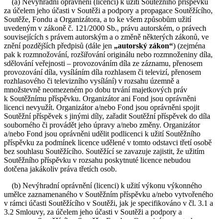
(a) Nevýhradní oprávnění (licenci) k užití Soutěžního příspěvku
za účelem jeho účasti v Soutěži a podpory a propagace Soutěžícího,
Soutěže, Fondu a Organizátora, a to ke všem způsobům užití
uvedeným v zákoně č. 121/2000 Sb., právu autorském, o právech
souvisejících s právem autorským a o změně některých zákonů, ve
znění pozdějších předpisů (dále jen
„autorský zákon“
) (zejména
pak k rozmnožování, rozšiřování originálu nebo rozmnoženiny díla,
sdělování veřejnosti – provozováním díla ze záznamu, přenosem
provozování díla, vysíláním díla rozhlasem či televizí, přenosem
rozhlasového či televizního vysílání) v rozsahu územně a
množstevně neomezeném po dobu trvání majetkových práv
k Soutěžnímu příspěvku. Organizátor ani Fond jsou oprávněni
licenci nevyužít. Organizátor a/nebo Fond jsou oprávněni spojit
Soutěžní příspěvek s jinými díly, zařadit Soutěžní příspěvek do díla
souborného či provádět jeho úpravy a/nebo změny. Organizátor
a/nebo Fond jsou oprávněni udělit podlicenci k užití Soutěžního
příspěvku za podmínek licence udělené v tomto odstavci třetí osobě
bez souhlasu Soutěžícího. Soutěžící se zavazuje zajistit, že užitím
Soutěžního příspěvku v rozsahu poskytnuté licence nebudou
dotčena jakákoliv práva třetích osob.
(b) Nevýhradní oprávnění (licenci) k užití výkonu výkonného
umělce zaznamenaného v Soutěžním příspěvku a/nebo vytvořeného
v rámci účasti Soutěžícího v Soutěži, jak je specifikováno v čl. 3.1 a
3.2 Smlouvy, za účelem jeho účasti v Soutěži a podpory a