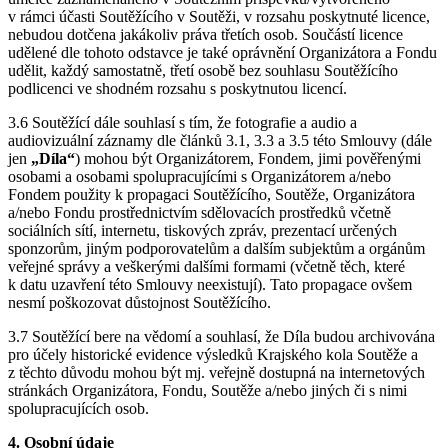
v rámci účasti Soutěžícího v Soutěži, v rozsahu poskytnuté licence,
nebudou dotčena jakákoliv práva třetích osob. Součástí licence
udělené dle tohoto odstavce je také oprávnění Organizátora a Fondu
udělit, každý samostatně, třetí osobě bez souhlasu Soutěžícího
podlicenci ve shodném rozsahu s poskytnutou licencí.
3.6 Soutěžící dále souhlasí s tím, že fotografie a audio a
audiovizuální záznamy dle článků 3.1, 3.3 a 3.5 této Smlouvy (dále
jen
„Díla“
) mohou být Organizátorem, Fondem, jimi pověřenými
osobami a osobami spolupracujícími s Organizátorem a/nebo
Fondem použity k propagaci Soutěžícího, Soutěže, Organizátora
a/nebo Fondu prostřednictvím sdělovacích prostředků včetně
sociálních sítí, internetu, tiskových zpráv, prezentací určených
sponzorům, jiným podporovatelům a dalším subjektům a orgánům
veřejné správy a veškerými dalšími formami (včetně těch, které
k datu uzavření této Smlouvy neexistují). Tato propagace ovšem
nesmí poškozovat důstojnost Soutěžícího.
3.7 Soutěžící bere na vědomí a souhlasí, že Díla budou archivována
pro účely historické evidence výsledků Krajského kola Soutěže a
z těchto důvodu mohou být mj. veřejně dostupná na internetových
stránkách Organizátora, Fondu, Soutěže a/nebo jiných či s nimi
spolupracujících osob.
4. Osobní údaje