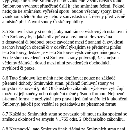
vyplývajícího z této Smlouvy nebo vzniklého v souvislosti s touto
Smlouvou vyvinout přiměřené úsilí k jeho smírnému řešení. Pokud
nedojde ke smírnému vyřešení sporu, budou všechny spory, které
vzniknou z této Smlouvy nebo v souvislosti s ní, řešeny před věcně
a místně příslušnými soudy České republiky.
8.5 Smluvní strany si nepřejí, aby nad rámec výslovných ustanovení
této Smlouvy byla jakákoliv práva a povinnosti dovozována
z dosavadní či budoucí praxe zavedené mezi Stranami či zvyklostí
zachovávaných obecně či v odvětví týkajícím se předmětu plnění
této Smlouvy, ledaže je v této Smlouvě výslovně sjednáno jinak.
Vedle shora uvedeného si Smluvní strany potvrzují, že si nejsou
vědomy žádných dosud mezi nimi zavedených obchodních
zvyklostí či praxe.
8.6 Tuto Smlouvu lze měnit nebo doplňovat pouze na základě
písemné dohody Smluvních stran, přičemž Smluvní strany ve
smyslu ustanovení § 564 Občanského zákoníku výslovně vylučují
možnost její změny nebo doplnění méně přísnou formou. Nejméně
písemná forma je nezbytná i pro právní jednání směřující k ukončení
Smlouvy, jakož i pro vzdání se požadavku na písemnou formu.
8.7 Každá ze Smluvních stran se zavazuje přijmout rizika spojená se
změnou okolností ve smyslu § 1765 odst. 2 Občanského zákoníku.
8.8 Nestanoví-li tato Smlouva jinak, žádná ze Smluvních stran není