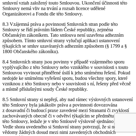
smluvní vztah založený touto Smlouvou. Ukončení účinnosti této
Smlouvy nemá vliv na trvání a rozsah licence udělené
Organizátorovi a Fondu dle této Smlouvy.
8.3 Vzájemná práva a povinnosti Smluvních stran podle této
Smlouvy se řídí právním řádem České republiky, zejména
Občanským zákoníkem. Tato smlouva není uzavřena adhezním
způsobem. Tímto smluvní strany vylučují aplikaci ustanovení
týkajících se smluv uzavíraných adhezním způsobem (§ 1799 a §
1800 Občanského zákoníku).
8.4 Smluvních strany jsou povinny v případě vzájemného sporu
vyplývajícího z této Smlouvy nebo vzniklého v souvislosti s touto
Smlouvou vyvinout přiměřené úsilí k jeho smírnému řešení. Pokud
nedojde ke smírnému vyřešení sporu, budou všechny spory, které
vzniknou z této Smlouvy nebo v souvislosti s ní, řešeny před věcně
a místně příslušnými soudy České republiky.
8.5 Smluvní strany si nepřejí, aby nad rámec výslovných ustanovení
této Smlouvy byla jakákoliv práva a povinnosti dovozována
z dosavadní či budoucí praxe zavedené mezi Stranami či zvyklostí
zachovávaných obecně či v odvětví týkajícím se předmětu plnění
této Smlouvy, ledaže je v této Smlouvě výslovně sjednáno jinak.
Vedle shora uvedeného si Smluvní strany potvrzují, že si nejsou
vědomy žádných dosud mezi nimi zavedených obchodních