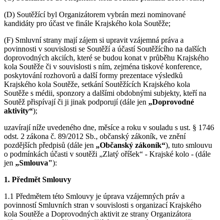
(D) Soutěžící byl Organizátorem vybrán mezi nominované
kandidáty pro účast ve finále Krajského kola Soutěže;
(F) Smluvní strany mají zájem si upravit vzájemná práva a
povinnosti v souvislosti se Soutěží a účastí Soutěžícího na dalších
doprovodných akciích, které se budou konat v průběhu Krajského
kola Soutěže či v souvislosti s ním, zejména tiskové konference,
poskytování rozhovorů a další formy prezentace výsledků
Krajského kola Soutěže, setkání Soutěžících Krajského kola
Soutěže s médii, sponzory a dalšími obdobnými subjekty, kteří na
Soutěž přispívají či ji jinak podporují (dále jen
„Doprovodné
aktivity“
);
uzavírají níže uvedeného dne, měsíce a roku v souladu s ust. § 1746
odst. 2 zákona č. 89/2012 Sb., občanský zákoník, ve znění
pozdějších předpisů (dále jen
„Občanský zákoník“
), tuto smlouvu
o podmínkách účasti v soutěži „Zlatý oříšek“ - Krajské kolo - (dále
jen
„Smlouva"
):
1. Předmět Smlouvy
1.1 Předmětem této Smlouvy je úprava vzájemných práv a
povinností Smluvních stran v souvislosti s organizací Krajského
kola Soutěže a Doprovodných aktivit ze strany Organizátora