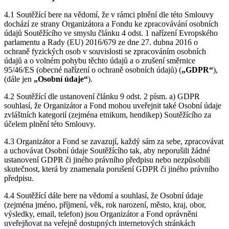
4.1 Soutěžící bere na vědomí, že v rámci plnění dle této Smlouvy
dochází ze strany Organizátora a Fondu ke zpracovávání osobních
údajů Soutěžícího ve smyslu článku 4 odst. 1 nařízení Evropského
parlamentu a Rady (EU) 2016/679 ze dne 27. dubna 2016 o
ochraně fyzických osob v souvislosti se zpracováním osobních
údajů a o volném pohybu těchto údajů a o zrušení směrnice
95/46/ES (obecné nařízení o ochraně osobních údajů) (
„GDPR“
),
(dále jen
„Osobní údaje“
).
4.2 Soutěžící dle ustanovení článku 9 odst. 2 písm. a) GDPR
souhlasí, že Organizátor a Fond mohou uveřejnit také Osobní údaje
zvláštních kategorií (zejména etnikum, hendikep) Soutěžícího za
účelem plnění této Smlouvy.
4.3 Organizátor a Fond se zavazují, každý sám za sebe, zpracovávat
a uchovávat Osobní údaje Soutěžícího tak, aby neporušili žádné
ustanovení GDPR či jiného právního předpisu nebo nezpůsobili
skutečnost, která by znamenala porušení GDPR či jiného právního
předpisu.
4.4 Soutěžící dále bere na vědomí a souhlasí, že Osobní údaje
(zejména jméno, příjmení, věk, rok narození, město, kraj, obor,
výsledky, email, telefon) jsou Organizátor a Fond oprávněni
uveřejňovat na veřejně dostupných internetových stránkách