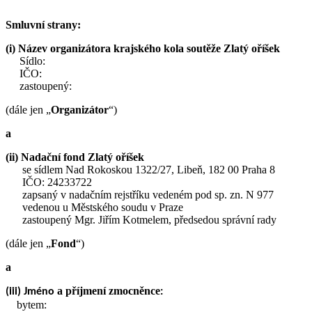
Smluvní strany:
(i)
Název organizátora krajského kola soutěže Zlatý oříšek
Sídlo:
IČO:
zastoupený:
(dále jen „
Organizátor
“)
a
(ii) Nadační fond Zlatý oříšek
se sídlem Nad Rokoskou 1322/27, Libeň, 182 00 Praha 8
IČO: 24233722
zapsaný v nadačním rejstříku vedeném pod sp. zn. N 977
vedenou u Městského soudu v Praze
zastoupený Mgr. Jiřím Kotmelem, předsedou správní rady
(dále jen „
Fond
“)
a
a příjmení zmocněnce
(iii) Jméno
:
bytem: