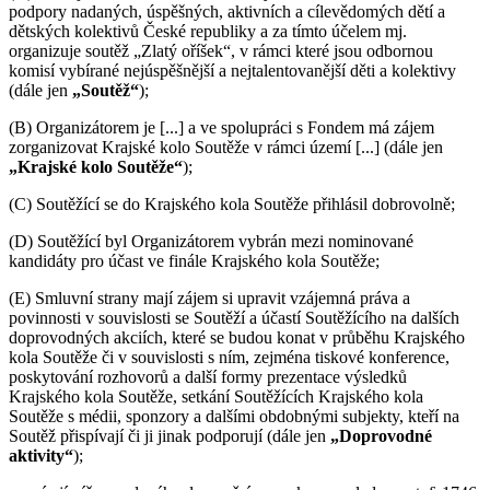
podpory nadaných, úspěšných, aktivních a cílevědomých dětí a
dětských kolektivů České republiky a za tímto účelem mj.
organizuje soutěž „Zlatý oříšek“, v rámci které jsou odbornou
komisí vybírané nejúspěšnější a nejtalentovanější děti a kolektivy
(dále jen
„Soutěž“
);
(B) Organizátorem je [...] a ve spolupráci s Fondem má zájem
zorganizovat Krajské kolo Soutěže v rámci území [...] (dále jen
„Krajské kolo Soutěže“
);
(C) Soutěžící se do Krajského kola Soutěže přihlásil dobrovolně;
(D) Soutěžící byl Organizátorem vybrán mezi nominované
kandidáty pro účast ve finále Krajského kola Soutěže;
(E) Smluvní strany mají zájem si upravit vzájemná práva a
povinnosti v souvislosti se Soutěží a účastí Soutěžícího na dalších
doprovodných akciích, které se budou konat v průběhu Krajského
kola Soutěže či v souvislosti s ním, zejména tiskové konference,
poskytování rozhovorů a další formy prezentace výsledků
Krajského kola Soutěže, setkání Soutěžících Krajského kola
Soutěže s médii, sponzory a dalšími obdobnými subjekty, kteří na
Soutěž přispívají či ji jinak podporují (dále jen
„Doprovodné
aktivity“
);