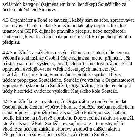
zvláštních kategorií (zejména etnikum, hendikep) Soutěžícího za
účelem plnění této Smlouvy.
4.3 Organizátor a Fond se zavazují, každý sám za sebe, zpracovávat
a uchovávat Osobní údaje Soutěžícího tak, aby neporušili žádné
ustanovení GDPR či jiného právního předpisu nebo nezpůsobili
skutečnost, která by znamenala porušení GDPR či jiného právního
předpisu.
4.4 Soutěžící, za každého ze svých členů samostatně, dále bere na
vědomí a souhlasí, že Osobní údaje (zejména jméno, příjmení, věk,
město, kraj, obor, výsledky, email, telefon) jsou Organizátor a Fond
oprávněni uveřejňovat na veřejně dostupných internetových
stránkách Organizátora, Fondu a/nebo Soutěže spolu s Díly za
účelem propagace Soutěžícího, Soutěže (ve vztahu k Organizátorovi
zejména Krajského kola Soutěže), Organizátora, Fondu a/nebo pro
účely historické evidence výsledků Krajského kola Soutěže.
4.5 Soutěžící bere na vědomí, že Organizátor je oprávněn předat
Osobní údaje členům výběrové komise Soutěže, osobám podílejícím
se na přípravě a průběhu finále Krajského kola Soutěže, osobám
podílejícím se na přípravě a průběhu Doprovodních aktivit a soutěží,
které na Krajské kolo Soutěž navazují nebo je-li to nezbytné či
vhodné za účelem zajištění přípravy a průběhu dalších aktivit
týkajících se či souvisejících s Krajském kolem Soutěže.