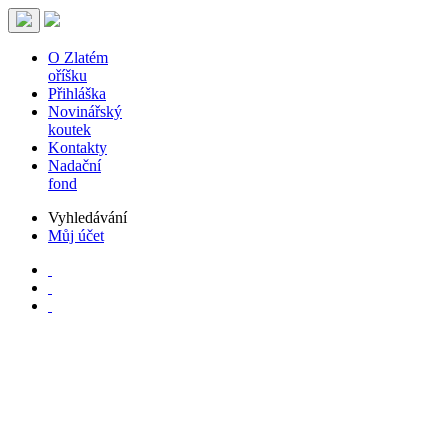
O Zlatém
oříšku
Přihláška
Novinářský
koutek
Kontakty
Nadační
fond
Vyhledávání
Můj účet