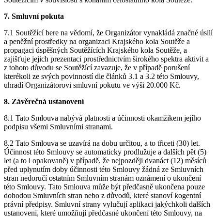
7. Smluvní pokuta
7.1 Soutěžící bere na vědomí, že Organizátor vynakládá značné úsilí
a peněžní prostředky na organizaci Krajského kola Soutěže a
propagaci úspěšných Soutěžících Krajského kola Soutěže, a
zajišťuje jejich prezentaci prostřednictvím širokého spektra aktivit a
z tohoto důvodu se Soutěžící zavazuje, že v případě porušení
kterékoli ze svých povinností dle článků 3.1 a 3.2 této Smlouvy,
uhradí Organizátorovi smluvní pokutu ve výši 20.000 Kč.
8. Závěrečná ustanovení
8.1 Tato Smlouva nabývá platnosti a účinnosti okamžikem jejího
podpisu všemi Smluvními stranami.
8.2 Tato Smlouva se uzavírá na dobu určitou, a to třiceti (30) let.
Účinnost této Smlouvy se automaticky prodlužuje a dalších pět (5)
let (a to i opakovaně) v případě, že nejpozději dvanáct (12) měsíců
před uplynutím doby účinnosti této Smlouvy žádná ze Smluvních
stran nedoručí ostatním Smluvním stranám oznámení o ukončení
této Smlouvy. Tato Smlouva může být předčasně ukončena pouze
dohodou Smluvních stran nebo z důvodů, které stanoví kogentní
právní předpisy. Smluvní strany vylučují aplikaci jakýchkoli dalších
ustanovení, které umožňují předčasné ukončení této Smlouvy, na