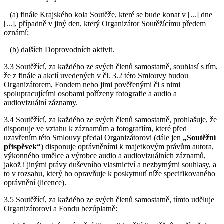
(a) finále Krajského kola Soutěže, které se bude konat v [...] dne
[...], případně v jiný den, který Organizátor Soutěžícímu předem
oznámí;
(b) dalších Doprovodních aktivit.
3.3 Soutěžící, za každého ze svých členů samostatně, souhlasí s tím,
že z finále a akcií uvedených v čl. 3.2 této Smlouvy budou
Organizátorem, Fondem nebo jimi pověřenými či s nimi
spolupracujícími osobami pořízeny fotografie a audio a
audiovizuální záznamy.
3.4 Soutěžící, za každého ze svých členů samostatně, prohlašuje, že
disponuje ve vztahu k záznamům a fotografiím, které před
uzavřením této Smlouvy předal Organizátorovi (dále jen
„Soutěžní
příspěvek“
) disponuje oprávněními k majetkovým právům autora,
výkonného umělce a výrobce audio a audiovizuálních záznamů,
jakož i jinými právy duševního vlastnictví a nezbytnými souhlasy, a
to v rozsahu, který ho opravňuje k poskytnutí níže specifikovaného
oprávnění (licence).
3.5 Soutěžící, za každého ze svých členů samostatně, tímto uděluje
Organizátorovi a Fondu bezúplatně: