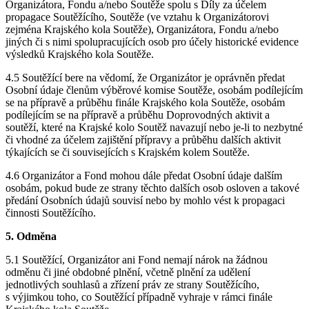
Organizátora, Fondu a/nebo Soutěže spolu s Díly za účelem
propagace Soutěžícího, Soutěže (ve vztahu k Organizátorovi
zejména Krajského kola Soutěže), Organizátora, Fondu a/nebo
jiných či s nimi spolupracujících osob pro účely historické evidence
výsledků Krajského kola Soutěže.
4.5 Soutěžící bere na vědomí, že Organizátor je oprávněn předat
Osobní údaje členům výběrové komise Soutěže, osobám podílejícím
se na přípravě a průběhu finále Krajského kola Soutěže, osobám
podílejícím se na přípravě a průběhu Doprovodných aktivit a
soutěží, které na Krajské kolo Soutěž navazují nebo je-li to nezbytné
či vhodné za účelem zajištění přípravy a průběhu dalších aktivit
týkajících se či souvisejících s Krajském kolem Soutěže.
4.6 Organizátor a Fond mohou dále předat Osobní údaje dalším
osobám, pokud bude ze strany těchto dalších osob osloven a takové
předání Osobních údajů souvisí nebo by mohlo vést k propagaci
činnosti Soutěžícího.
5. Odměna
5.1 Soutěžící, Organizátor ani Fond nemají nárok na žádnou
odměnu či jiné obdobné plnění, včetně plnění za udělení
jednotlivých souhlasů a zřízení práv ze strany Soutěžícího,
s výjimkou toho, co Soutěžící případně vyhraje v rámci finále