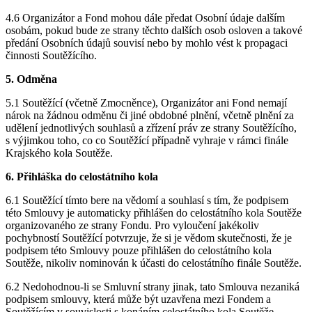
4.6 Organizátor a Fond mohou dále předat Osobní údaje dalším
osobám, pokud bude ze strany těchto dalších osob osloven a takové
předání Osobních údajů souvisí nebo by mohlo vést k propagaci
činnosti Soutěžícího.
5. Odměna
5.1 Soutěžící (včetně Zmocněnce), Organizátor ani Fond nemají
nárok na žádnou odměnu či jiné obdobné plnění, včetně plnění za
udělení jednotlivých souhlasů a zřízení práv ze strany Soutěžícího,
s výjimkou toho, co co Soutěžící případně vyhraje v rámci finále
Krajského kola Soutěže.
6. Přihláška do celostátního kola
6.1 Soutěžící tímto bere na vědomí a souhlasí s tím, že podpisem
této Smlouvy je automaticky přihlášen do celostátního kola Soutěže
organizovaného ze strany Fondu. Pro vyloučení jakékoliv
pochybností Soutěžící potvrzuje, že si je vědom skutečnosti, že je
podpisem této Smlouvy pouze přihlášen do celostátního kola
Soutěže, nikoliv nominován k účasti do celostátního finále Soutěže.
6.2 Nedohodnou-li se Smluvní strany jinak, tato Smlouva nezaniká
podpisem smlouvy, která může být uzavřena mezi Fondem a
Soutěžícím v souvislosti s konáním celostátního kola Soutěže.