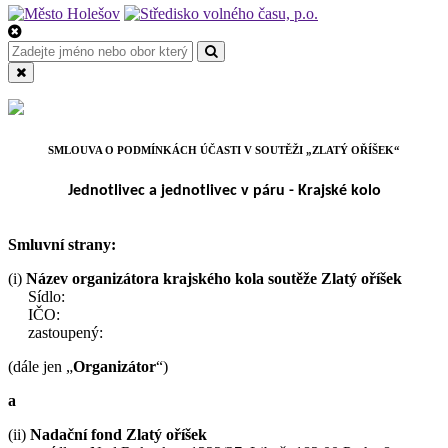
SMLOUVA O PODMÍNKÁCH ÚČASTI V SOUTĚŽI „ZLATÝ OŘÍŠEK“
Jednotlivec a jednotlivec v páru - Krajské kolo
Smluvní strany:
(i)
Název organizátora krajského kola soutěže Zlatý oříšek
Sídlo:
IČO:
zastoupený:
(dále jen „
Organizátor
“)
a
(ii)
Nadační fond Zlatý oříšek