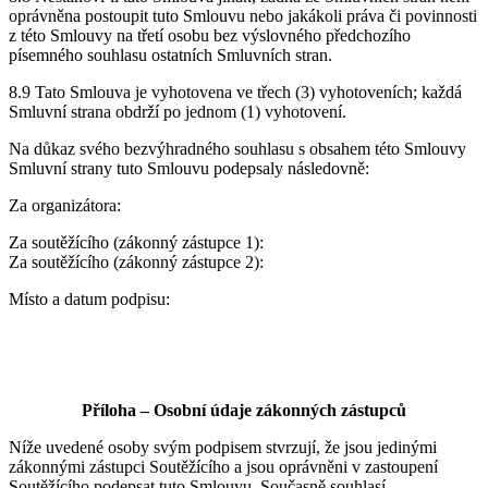
oprávněna postoupit tuto Smlouvu nebo jakákoli práva či povinnosti
z této Smlouvy na třetí osobu bez výslovného předchozího
písemného souhlasu ostatních Smluvních stran.
8.9 Tato Smlouva je vyhotovena ve třech (3) vyhotoveních; každá
Smluvní strana obdrží po jednom (1) vyhotovení.
Na důkaz svého bezvýhradného souhlasu s obsahem této Smlouvy
Smluvní strany tuto Smlouvu podepsaly následovně:
Za organizátora:
Za soutěžícího (zákonný zástupce 1):
Za soutěžícího (zákonný zástupce 2):
Místo a datum podpisu:
Příloha – Osobní údaje zákonných zástupců
Níže uvedené osoby svým podpisem stvrzují, že jsou jedinými
zákonnými zástupci Soutěžícího a jsou oprávněni v zastoupení
Soutěžícího podepsat tuto Smlouvu. Současně souhlasí