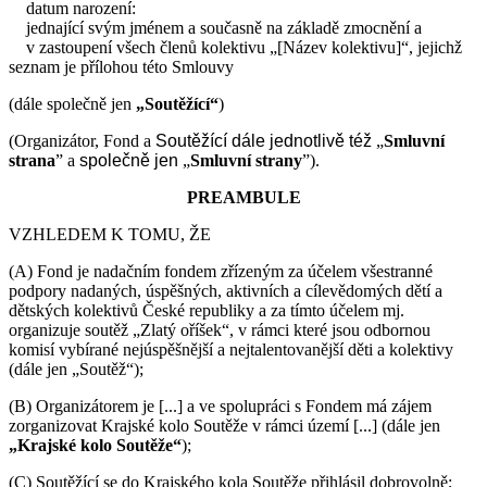
datum narození:
jednající svým jménem a současně na základě zmocnění a
v zastoupení všech členů kolektivu „[Název kolektivu]“, jejichž
seznam je přílohou této Smlouvy
(dále společně jen
„Soutěžící“
)
(Organizátor, Fond a
Soutěžící
dále jednotlivě též
„
Smluvní
strana
” a
společně jen
„
Smluvní strany
”).
PREAMBULE
VZHLEDEM K TOMU, ŽE
(A) Fond je nadačním fondem zřízeným za účelem všestranné
podpory nadaných, úspěšných, aktivních a cílevědomých dětí a
dětských kolektivů České republiky a za tímto účelem mj.
organizuje soutěž „Zlatý oříšek“, v rámci které jsou odbornou
komisí vybírané nejúspěšnější a nejtalentovanější děti a kolektivy
(dále jen „Soutěž“);
(B) Organizátorem je [...] a ve spolupráci s Fondem má zájem
zorganizovat Krajské kolo Soutěže v rámci území [...] (dále jen
„Krajské kolo Soutěže“
);
(C) Soutěžící se do Krajského kola Soutěže přihlásil dobrovolně;