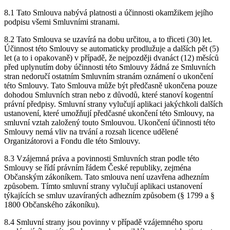
8.1 Tato Smlouva nabývá platnosti a účinnosti okamžikem jejího
podpisu všemi Smluvními stranami.
8.2 Tato Smlouva se uzavírá na dobu určitou, a to třiceti (30) let.
Účinnost této Smlouvy se automaticky prodlužuje a dalších pět (5)
let (a to i opakovaně) v případě, že nejpozději dvanáct (12) měsíců
před uplynutím doby účinnosti této Smlouvy žádná ze Smluvních
stran nedoručí ostatním Smluvním stranám oznámení o ukončení
této Smlouvy. Tato Smlouva může být předčasně ukončena pouze
dohodou Smluvních stran nebo z důvodů, které stanoví kogentní
právní předpisy. Smluvní strany vylučují aplikaci jakýchkoli dalších
ustanovení, které umožňují předčasné ukončení této Smlouvy, na
smluvní vztah založený touto Smlouvou. Ukončení účinnosti této
Smlouvy nemá vliv na trvání a rozsah licence udělené
Organizátorovi a Fondu dle této Smlouvy.
8.3 Vzájemná práva a povinnosti Smluvních stran podle této
Smlouvy se řídí právním řádem České republiky, zejména
Občanským zákoníkem. Tato smlouva není uzavřena adhezním
způsobem. Tímto smluvní strany vylučují aplikaci ustanovení
týkajících se smluv uzavíraných adhezním způsobem (§ 1799 a §
1800 Občanského zákoníku).
8.4 Smluvní strany jsou povinny v případě vzájemného sporu