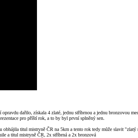
ravdu dařilo, získala 4 zlaté, jednu stříbrnou a jednu bronzovou medai
ezentace pro příští rok, a to by byl první splněný sen.
 obhájila titul mistryně ČR na 5km a tento rok tedy může slavit "zl
le a titul mistryně ČR, 2x stříbrná a 2x bronzová