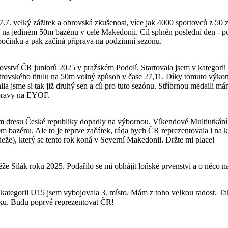
7. velký zážitek a obrovská zkušenost, více jak 4000 sportovců z 50 
nů na jediném 50m bazénu v celé Makedonii. Cíl splněn poslední den -
počinku a pak začíná příprava na podzimní sezónu.
trovství ČR juniorů 2025 v pražském Podolí. Startovala jsem v kategori
strovského titulu na 50m volný způsob v čase 27,11. Díky tomuto výkon
a jsme si tak již druhý sen a cíl pro tuto sezónu. Stříbrnou medaili m
ípravy na EYOF.
ím dresu České republiky dopadly na výbornou. Víkendové Multiutkání 1
m bazénu. Ale to je teprve začátek, ráda bych ČR reprezentovala i n
eže), který se tento rok koná v Severní Makedonii. Držte mi place!
utěže Silák roku 2025. Podařilo se mi obhájit loňské prvenství a o něco
 kategorii U15 jsem vybojovala 3. místo. Mám z toho velkou radost. Tak
sku. Budu poprvé reprezentovat ČR!