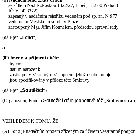
se sídlem Nad Rokoskou 1322/27, Libeň, 182 00 Praha 8
IČO: 24233722
zapsaný v nadačním rejstříku vedeném pod sp. zn. N 977
vedenou u Městského soudu v Praze
zastoupený Mgr. Jiřím Kotmelem, předsedou správní rady
(dále jen „
Fond
“)
a
a příjmení dítěte
(iii) Jméno
:
bytem:
datum narození:
zastoupený zákonným zástupcem, jehož osobní údaje
jsou specifikovány v příloze této Smlouvy
(dále jen „
Soutěžící
“)
(Organizátor, Fond a
Soutěžící
dále jednotlivě též
„
Smluvní stra
VZHLEDEM K TOMU, ŽE
(A) Fond je nadačním fondem zřízeným za účelem všestranné podpory 