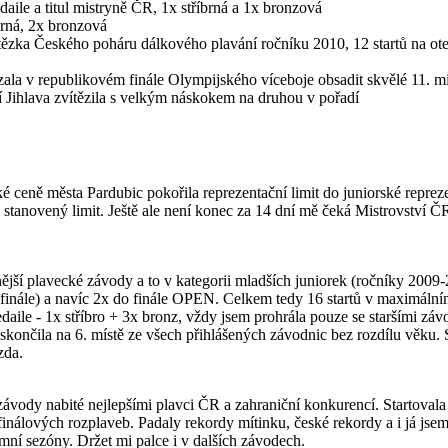
ile a titul mistryně ČR, 1x stříbrná a 1x bronzová
rná, 2x bronzová
tězka Českého poháru dálkového plavání ročníku 2010, 12 startů na ote
ala v republikovém finále Olympijského víceboje obsadit skvělé 11. m
ií Jihlava zvítězila s velkým náskokem na druhou v pořadí
Velké ceně města Pardubic pokořila reprezentační limit do juniorské re
a stanovený limit. Ještě ale není konec za 14 dní mě čeká Mistrovstv
jší plavecké závody a to v kategorii mladších juniorek (ročníky 2009-2
x finále) a navíc 2x do finále OPEN. Celkem tedy 16 startů v maximálním
ile - 1x stříbro + 3x bronz, vždy jsem prohrála pouze se staršími závo
čila na 6. místě ze všech přihlášených závodnic bez rozdílu věku. Se
zda.
dy nabité nejlepšími plavci ČR a zahraniční konkurencí. Startovala js
 finálových rozplaveb. Padaly rekordy mítinku, české rekordy a i já js
imní sezóny. Držet mi palce i v dalších závodech.