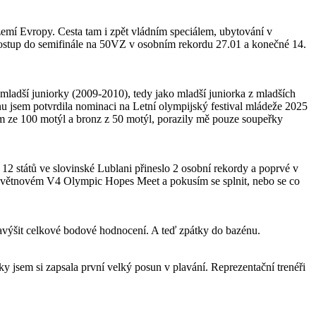
zemí Evropy. Cesta tam i zpět vládním speciálem, ubytování v
 postup do semifinále na 50VZ v osobním rekordu 27.01 a konečné 14.
i mladší juniorky (2009-2010), tedy jako mladší juniorka z mladších
u jsem potvrdila nominaci na Letní olympijský festival mládeže 2025
ám ze 100 motýl a bronz z 50 motýl, porazily mě pouze soupeřky
2 států ve slovinské Lublani přineslo 2 osobní rekordy a poprvé v
a květnovém V4 Olympic Hopes Meet a pokusím se splnit, nebo se co
 navýšit celkové bodové hodnocení. A teď zpátky do bazénu.
y jsem si zapsala první velký posun v plavání. Reprezentační trenéři