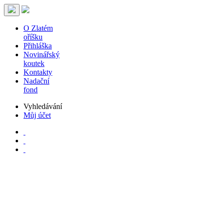
O Zlatém
oříšku
Přihláška
Novinářský
koutek
Kontakty
Nadační
fond
Vyhledávání
Můj účet