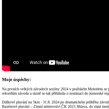
Moje úspěchy:
Na prvních velkých závodech sezóny 2024 v pražském Motorletu se jí op
rekordům závodu a rázně se tak přihlásila o nominaci do juniorské repr
Dálkové plavání na 5km - 31.8. 2024 po dramatickém průběhu závodu
Bazénové plavání – Zimní mistrovství ČR 2023 Jihlava, 4x zlatá medai