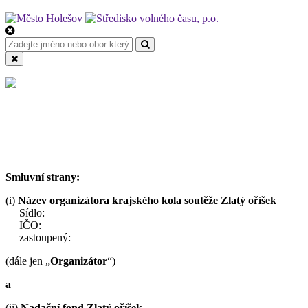
Smluvní strany:
(i)
Název organizátora krajského kola soutěže Zlatý oříšek
Sídlo:
IČO:
zastoupený:
(dále jen „
Organizátor
“)
a
(ii)
Nadační fond Zlatý oříšek