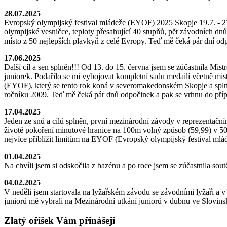
28.07.2025
Evropský olympijský festival mládeže (EYOF) 2025 Skopje 19.7. - 27.
olympijské vesničce, teploty přesahující 40 stupňů, pět závodních d
místo z 50 nejlepších plavkyň z celé Evropy. Teď mě čeká pár dní od
17.06.2025
Další cíl a sen splněn!!! Od 13. do 15. června jsem se zúčastnila Mis
juniorek. Podařilo se mi vybojovat kompletní sadu medailí včetně mi
(EYOF), který se tento rok koná v severomakedonském Skopje a splnil
ročníku 2009. Teď mě čeká pár dnů odpočinek a pak se vrhnu do př
17.04.2025
Jeden ze snů a cílů splněn, první mezinárodní závody v reprezentačn
životě pokoření minutové hranice na 100m volný způsob (59,99) v 50
nejvíce přiblížit limitům na EYOF (Evropský olympijský festival mlád
01.04.2025
Na chvíli jsem si odskočila z bazénu a po roce jsem se zúčastnila so
04.02.2025
V neděli jsem startovala na lyžařském závodu se závodními lyžaři a v
juniorů mě vybrali na Mezinárodní utkání juniorů v dubnu ve Slovin
Zlatý oříšek Vám přinášejí