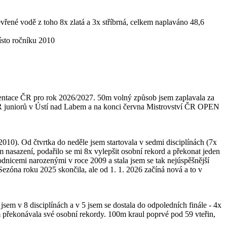
vřené vodě z toho 8x zlatá a 3x stříbrná, celkem naplaváno 48,6
ísto ročníku 2010
prezentace ČR pro rok 2026/2027. 50m volný způsob jsem zaplavala za
í ČR juniorů v Ústí nad Labem a na konci června Mistrovství ČR OPEN
010). Od čtvrtka do neděle jsem startovala v sedmi disciplínách (7x
 nasazení, podařilo se mi 8x vylepšit osobní rekord a překonat jeden
dnicemi narozenými v roce 2009 a stala jsem se tak nejúspěšnější
zóna roku 2025 skončila, ale od 1. 1. 2026 začíná nová a to v
em v 8 disciplínách a v 5 jsem se dostala do odpoledních finále - 4x
em překonávala své osobní rekordy. 100m kraul poprvé pod 59 vteřin,