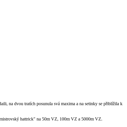
li, na dvou tratích posunula svá maxima a na setinky se přiblížila k
atý mistrovský hattrick" na 50m VZ, 100m VZ a 5000m VZ.