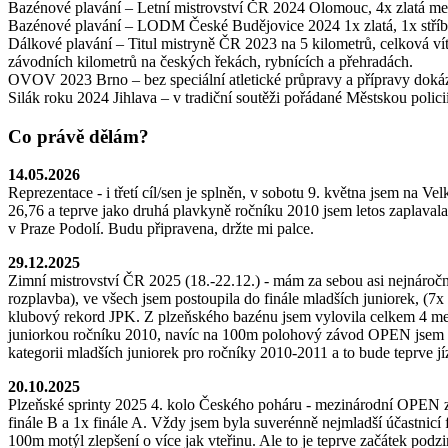
Bazénové plavání – Letní mistrovství ČR 2024 Olomouc, 4x zlatá meda
Bazénové plavání – LODM České Budějovice 2024 1x zlatá, 1x stříb
Dálkové plavání – Titul mistryně ČR 2023 na 5 kilometrů, celková ví
závodních kilometrů na českých řekách, rybnících a přehradách.
OVOV 2023 Brno – bez speciální atletické průpravy a přípravy dokáz
Silák roku 2024 Jihlava – v tradiční soutěži pořádané Městskou polic
Co právě dělám?
14.05.2026
Reprezentace - i třetí cíl/sen je splněn, v sobotu 9. května jsem na 
26,76 a teprve jako druhá plavkyně ročníku 2010 jsem letos zaplaval
v Praze Podolí. Budu připravena, držte mi palce.
29.12.2025
Zimní mistrovství ČR 2025 (18.-22.12.) - mám za sebou asi nejnáročně
rozplavba), ve všech jsem postoupila do finále mladších juniorek, (7
klubový rekord JPK. Z plzeňského bazénu jsem vylovila celkem 4 meda
juniorkou ročníku 2010, navíc na 100m polohový závod OPEN jsem skon
kategorii mladších juniorek pro ročníky 2010-2011 a to bude teprve jí
20.10.2025
Plzeňské sprinty 2025 4. kolo Českého poháru - mezinárodní OPEN závo
finále B a 1x finále A. Vždy jsem byla suverénně nejmladší účastnicí
100m motýl zlepšení o více jak vteřinu. Ale to je teprve začátek podz