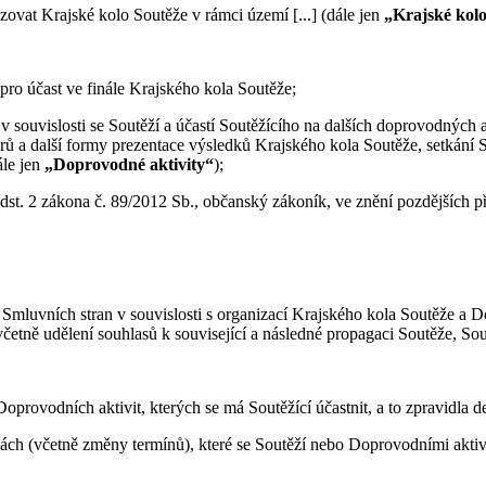
zovat Krajské kolo Soutěže v rámci území [...] (dále jen
„Krajské kolo
ro účast ve finále Krajského kola Soutěže;
 v souvislosti se Soutěží a účastí Soutěžícího na dalších doprovodných
rů a další formy prezentace výsledků Krajského kola Soutěže, setkání 
ále jen
„Doprovodné aktivity“
);
odst. 2 zákona č. 89/2012 Sb., občanský zákoník, ve znění pozdějších př
mluvních stran v souvislosti s organizací Krajského kola Soutěže a D
etně udělení souhlasů k související a následné propagaci Soutěže, Sou
oprovodních aktivit, kterých se má Soutěžící účastnit, a to zpravidla d
ách (včetně změny termínů), které se Soutěží nebo Doprovodními aktivi