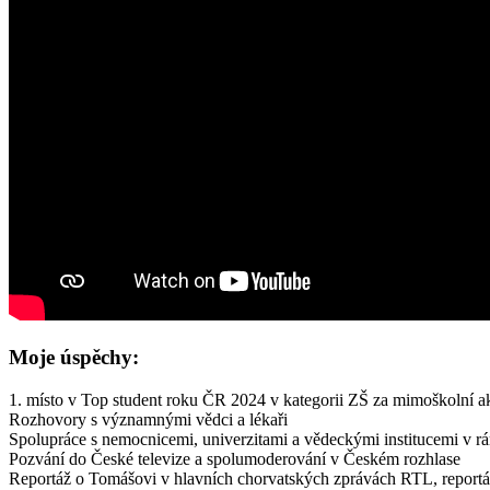
Moje úspěchy:
1. místo v Top student roku ČR 2024 v kategorii ZŠ za mimoškolní ak
Rozhovory s významnými vědci a lékaři
Spolupráce s nemocnicemi, univerzitami a vědeckými institucemi v r
Pozvání do České televize a spolumoderování v Českém rozhlase
Reportáž o Tomášovi v hlavních chorvatských zprávách RTL, report