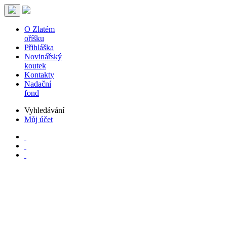
O Zlatém
oříšku
Přihláška
Novinářský
koutek
Kontakty
Nadační
fond
Vyhledávání
Můj účet