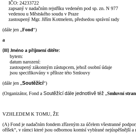
IČO: 24233722
zapsaný v nadačním rejstříku vedeném pod sp. zn. N 977
vedenou u Městského soudu v Praze
zastoupený Mgr. Jiřím Kotmelem, předsedou správní rady
(dále jen „
Fond
“)
a
a příjmení dítěte
(iii) Jméno
:
bytem:
datum narození:
zastoupený zákonným zástupcem, jehož osobní údaje
jsou specifikovány v příloze této Smlouvy
(dále jen „
Soutěžící
“)
(Organizátor, Fond a
Soutěžící
dále jednotlivě též
„
Smluvní stra
VZHLEDEM K TOMU, ŽE
(A) Fond je nadačním fondem zřízeným za účelem všestranné podpory 
oříšek“, v rámci které jsou odbornou komisí vybírané nejúspěšnější a n