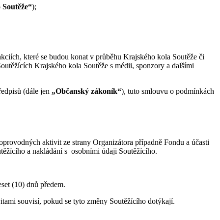
 Soutěže“
);
 akciích, které se budou konat v průběhu Krajského kola Soutěže či
Soutěžících Krajského kola Soutěže s médii, sponzory a dalšími
edpisů (dále jen
„Občanský zákoník“
), tuto smlouvu o podmínkách
oprovodných aktivit ze strany Organizátora případně Fondu a účasti
těžícího a nakládání s osobními údaji Soutěžícího.
eset (10) dnů předem.
tami souvisí, pokud se tyto změny Soutěžícího dotýkají.