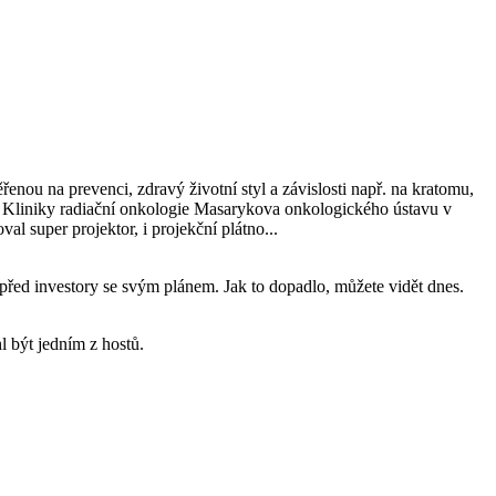
nou na prevenci, zdravý životní styl a závislosti např. na kratomu,
vi Kliniky radiační onkologie Masarykova onkologického ústavu v
l super projektor, i projekční plátno...
před investory se svým plánem. Jak to dopadlo, můžete vidět dnes.
l být jedním z hostů.