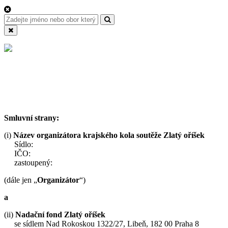
Smluvní strany:
(i)
Název organizátora krajského kola soutěže Zlatý oříšek
Sídlo:
IČO:
zastoupený:
(dále jen „
Organizátor
“)
a
(ii)
Nadační fond Zlatý oříšek
se sídlem Nad Rokoskou 1322/27, Libeň, 182 00 Praha 8