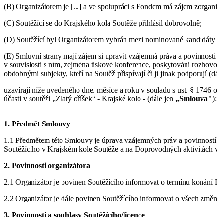
(B) Organizátorem je [...] a ve spolupráci s Fondem má zájem zorgani
(C) Soutěžící se do Krajského kola Soutěže přihlásil dobrovolně;
(D) Soutěžící byl Organizátorem vybrán mezi nominované kandidáty p
(E) Smluvní strany mají zájem si upravit vzájemná práva a povinnosti
v souvislosti s ním, zejména tiskové konference, poskytování rozhovo
obdobnými subjekty, kteří na Soutěž přispívají či ji jinak podporují (d
uzavírají níže uvedeného dne, měsíce a roku v souladu s ust. § 1746 
účasti v soutěži „Zlatý oříšek“ - Krajské kolo - (dále jen
„Smlouva"
):
1. Předmět Smlouvy
1.1 Předmětem této Smlouvy je úprava vzájemných práv a povinností S
Soutěžícího v Krajském kole Soutěže a na Doprovodných aktivitách vč
2. Povinnosti organizátora
2.1 Organizátor je povinen Soutěžícího informovat o termínu konání D
2.2 Organizátor je dále povinen Soutěžícího informovat o všech změn
3. Povinnosti a souhlasy Soutěžícího/licence