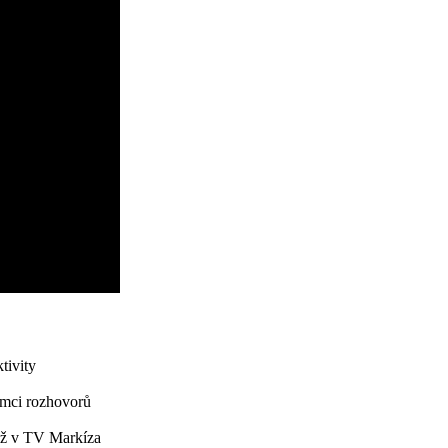
tivity
ámci rozhovorů
áž v TV Markíza