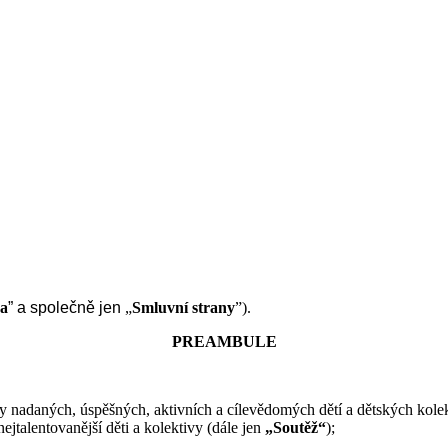
na
” a společně jen
„
Smluvní strany
”).
PREAMBULE
nadaných, úspěšných, aktivních a cílevědomých dětí a dětských kolekt
ejtalentovanější děti a kolektivy (dále jen
„Soutěž“
);