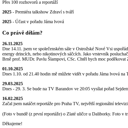
Přes 100 rozhovorů a reportáží
2025
- Premiéra talkshow Zdraví s tváří
2025
- Účast v pořadu Jáma lvová
Co právě dělám?
26.11.2025
Dne 14.11. jsem ve společenském sále v Ostrožské Nové Vsi uspořádal 
energy drincích, nebo nikotinových sáčcích. Jako vrstevník posluch
Brně prof. MUDr. Pavlu Šlampovi, CSc. Chtěl bych moc poděkovat Zlaté
01.10.2025
Dnes 1.10. od 21.40 hodin mě můžete vidět v pořadu Jáma lvová na TV
29.03.2025
Dnes - 29. 3. Se bude na TV Barandov ve 20:05 vysílat pořad Sejdeme
16.02.2025
Začal jsem natáčet reportáže pro Praha TV, největší regionální televi
(Foto v bundě (z první reportáže) o Zlaté uličce u Daliborky. Foto v 
Děkujeme!