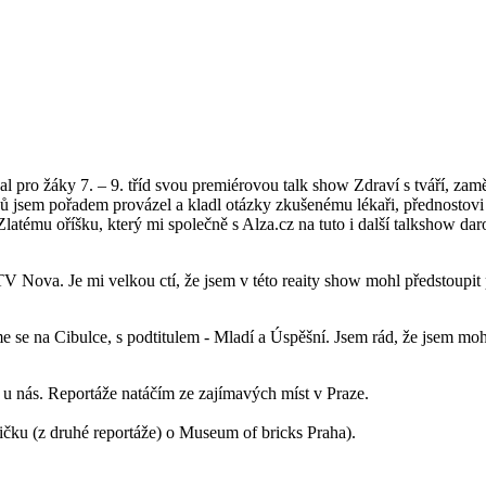
pro žáky 7. – 9. tříd svou premiérovou talk show Zdraví s tváří, zaměře
ačů jsem pořadem provázel a kladl otázky zkušenému lékaři, přednosto
mu oříšku, který mi společně s Alza.cz na tuto i další talkshow darova
 Nova. Je mi velkou ctí, že jsem v této reaity show mohl předstoupit 
 se na Cibulce, s podtitulem - Mladí a Úspěšní. Jsem rád, že jsem moh
zi u nás. Reportáže natáčím ze zajímavých míst v Praze.
tričku (z druhé reportáže) o Museum of bricks Praha).