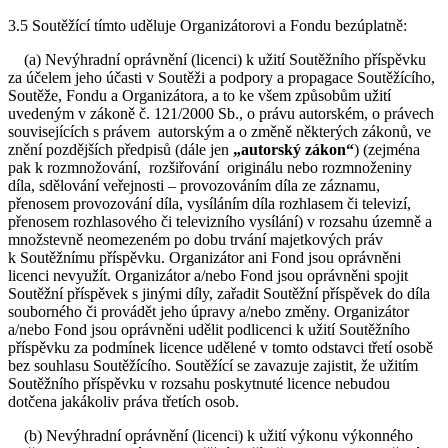
3.5 Soutěžící tímto uděluje Organizátorovi a Fondu bezúplatně:
(a) Nevýhradní oprávnění (licenci) k užití Soutěžního příspěvku
za účelem jeho účasti v Soutěži a podpory a propagace Soutěžícího,
Soutěže, Fondu a Organizátora, a to ke všem způsobům užití
uvedeným v zákoně č. 121/2000 Sb., o právu autorském, o právech
souvisejících s právem autorským a o změně některých zákonů, ve
znění pozdějších předpisů (dále jen
„autorský zákon“
) (zejména
pak k rozmnožování, rozšiřování originálu nebo rozmnoženiny
díla, sdělování veřejnosti – provozováním díla ze záznamu,
přenosem provozování díla, vysíláním díla rozhlasem či televizí,
přenosem rozhlasového či televizního vysílání) v rozsahu územně a
množstevně neomezeném po dobu trvání majetkových práv
k Soutěžnímu příspěvku. Organizátor ani Fond jsou oprávněni
licenci nevyužít. Organizátor a/nebo Fond jsou oprávněni spojit
Soutěžní příspěvek s jinými díly, zařadit Soutěžní příspěvek do díla
souborného či provádět jeho úpravy a/nebo změny. Organizátor
a/nebo Fond jsou oprávněni udělit podlicenci k užití Soutěžního
příspěvku za podmínek licence udělené v tomto odstavci třetí osobě
bez souhlasu Soutěžícího. Soutěžící se zavazuje zajistit, že užitím
Soutěžního příspěvku v rozsahu poskytnuté licence nebudou
dotčena jakákoliv práva třetích osob.
(b) Nevýhradní oprávnění (licenci) k užití výkonu výkonného