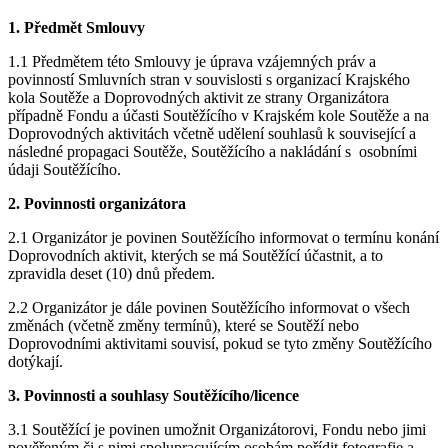
1. Předmět Smlouvy
1.1 Předmětem této Smlouvy je úprava vzájemných práv a
povinností Smluvních stran v souvislosti s organizací Krajského
kola Soutěže a Doprovodných aktivit ze strany Organizátora
případně Fondu a účasti Soutěžícího v Krajském kole Soutěže a na
Doprovodných aktivitách včetně udělení souhlasů k související a
následné propagaci Soutěže, Soutěžícího a nakládání s osobními
údaji Soutěžícího.
2. Povinnosti organizátora
2.1 Organizátor je povinen Soutěžícího informovat o termínu konání
Doprovodních aktivit, kterých se má Soutěžící účastnit, a to
zpravidla deset (10) dnů předem.
2.2 Organizátor je dále povinen Soutěžícího informovat o všech
změnách (včetně změny termínů), které se Soutěží nebo
Doprovodními aktivitami souvisí, pokud se tyto změny Soutěžícího
dotýkají.
3. Povinnosti a souhlasy Soutěžícího/licence
3.1 Soutěžící je povinen umožnit Organizátorovi, Fondu nebo jimi
pověřeným či s nimi spolupracujícím osobám pořídit fotografie a