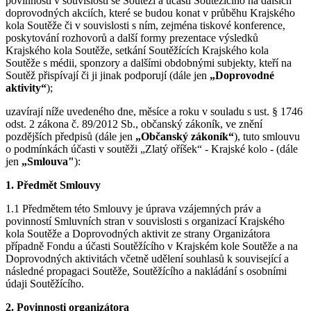
povinnosti v souvislosti se Soutěží a účastí Soutěžícího na dalších
doprovodných akciích, které se budou konat v průběhu Krajského
kola Soutěže či v souvislosti s ním, zejména tiskové konference,
poskytování rozhovorů a další formy prezentace výsledků
Krajského kola Soutěže, setkání Soutěžících Krajského kola
Soutěže s médii, sponzory a dalšími obdobnými subjekty, kteří na
Soutěž přispívají či ji jinak podporují (dále jen
„Doprovodné
aktivity“
);
uzavírají níže uvedeného dne, měsíce a roku v souladu s ust. § 1746
odst. 2 zákona č. 89/2012 Sb., občanský zákoník, ve znění
pozdějších předpisů (dále jen
„Občanský zákoník“
), tuto smlouvu
o podmínkách účasti v soutěži „Zlatý oříšek“ - Krajské kolo - (dále
jen
„Smlouva"
):
1. Předmět Smlouvy
1.1 Předmětem této Smlouvy je úprava vzájemných práv a
povinností Smluvních stran v souvislosti s organizací Krajského
kola Soutěže a Doprovodných aktivit ze strany Organizátora
případně Fondu a účasti Soutěžícího v Krajském kole Soutěže a na
Doprovodných aktivitách včetně udělení souhlasů k související a
následné propagaci Soutěže, Soutěžícího a nakládání s osobními
údaji Soutěžícího.
2. Povinnosti organizátora