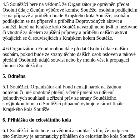
4.5 Soutěžící bere na vědomí, že Organizátor je oprávněn předat
Osobní údaje členům výběrové komise Soutěže, osobám podílejícím
se na přípravě a průběhu finále Krajského kola Soutěže, osobám
podílejícím se na přípravě a průběhu Doprovodných aktivit a
soutěží, které na Krajské kolo Soutěž navazují nebo je-li to nezbytné
či vhodné za účelem zajištění přípravy a průběhu dalších aktivit
týkajících se či souvisejících s Krajském kolem Soutěže.
4.6 Organizátor a Fond mohou dále předat Osobní údaje dalším
osobám, pokud bude ze strany těchto dalších osob osloven a takové
předání Osobních údajů souvisí nebo by mohlo vést k propagaci
činnosti Soutěžícího.
5. Odměna
5.1 Soutěžící, Organizátor ani Fond nemají nárok na žádnou
odměnu či jiné obdobné plnění, včetně plnění za udělení
jednotlivých souhlasů a zřízení práv ze strany Soutěžícího,
s výjimkou toho, co Soutěžící případně vyhraje v rámci finále
Krajského kola Soutěže.
6. Přihláška do celostátního kola
6.1 Soutěžící tímto bere na vědomí a souhlasí s tím, že podpisem
této Smlouvy je automaticky přihlášen do celostátního kola Soutěže