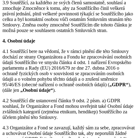
3.9 Soutěžící, za každého ze svých členů samostatně, souhlasí a
zmocňuje Zmocněnce k tomu, aby za Soutěžícího činil veškerá
právní jednání, plnil veškeré povinnosti týkající se Soutěžícího jako
celku a byl kontaktní osobou vůči ostatním Smluvním stranám této
Smlouvy. Změna osoby zmocněné Soutěžícím dle tohoto článku je
možná pouze se souhlasem ostatních Smluvních stran.
4. Osobní údaje
4.1 Soutěžící bere na vědomí, že v rámci plnění dle této Smlouvy
dochází ze strany Organizátora a Fondu ke zpracovávání osobních
údajů Soutěžícího ve smyslu článku 4 odst. 1 nařízení Evropského
parlamentu a Rady (EU) 2016/679 ze dne 27. dubna 2016 o
ochraně fyzických osob v souvislosti se zpracováním osobních
údajů a o volném pohybu těchto údajů a o zrušení směrnice
95/46/ES (obecné nařízení o ochraně osobních údajů) (
„GDPR“
),
(dále jen
„Osobní údaje“
).
4.2 Soutěžící dle ustanovení článku 9 odst. 2 písm. a) GDPR
souhlasí, že Organizátor a Fond mohou uveřejnit také Osobní údaje
zvláštních kategorií (zejména etnikum, hendikep) Soutěžícího za
účelem plnění této Smlouvy.
4.3 Organizátor a Fond se zavazují, každý sám za sebe, zpracovávat
a uchovávat Osobní údaje Soutěžícího tak, aby neporušili žádné