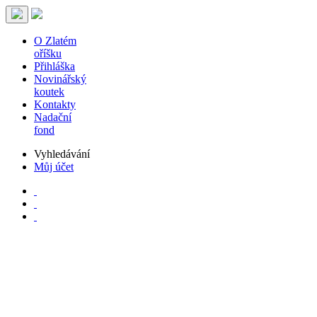
O Zlatém
oříšku
Přihláška
Novinářský
koutek
Kontakty
Nadační
fond
Vyhledávání
Můj účet