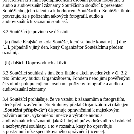
audio a audiovizuální záznamy Soutěžícího sloužící k prezentaci
Soutěžícího, jeho talentu a k hodnocení Soutěžícího. Soutěžící tímto
potvrzuje, že s pořízením takových fotografií, audio a
audiovizuálních záznamů souhlasí.
3.2 Soutěžící je povinen se účastnit
(a) finále Krajského kola Soutěže, které se bude konat v [...] dne
[...], případně v jiný den, který Organizátor Soutěžícímu předem
oznámí; a
(b) dalších Doprovodních aktivit.
3.3 Soutěžící souhlasí s tím, že z finále a akcií uvedených v čl. 3.2
této Smlouvy budou Organizátorem, Fondem nebo jimi pověřenými
či s nimi spolupracujícími osobami pořízeny fotografie a audio a
audiovizuální záznamy.
3.4 Soutěžící prohlašuje, že ve vztahu k záznamům a fotografiím,
které před uzavřením této Smlouvy předal Organizátorovi (dále jen
„Soutěžní příspěvek“
) disponuje oprávněními k majetkovým
právům autora, výkonného umělce a výrobce audio a
audiovizuálních záznamů, jakož i jinými právy duševního vlastnictví
a nezbytnými souhlasy, a to v rozsahu, který ho opravňuje
k poskytnutí níže specifikovaného oprávnění (licence).