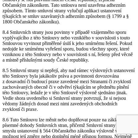
Občanským zákoníkem. Tato smlouva není uzavřena adhezním
způsobem. Tímto smluvní strany vylučují aplikaci ustanovení
týkajících se smluv uzavíraných adhezním způsobem (§ 1799 a §
1800 Občanského zákoníku).
8.4 Smluvních strany jsou povinny v případě vzájemného sporu
vyplývajícího z této Smlouvy nebo vzniklého v souvislosti s touto
Smlouvou vyvinout přiměřené úsilí k jeho smírnému řešení. Pokud
nedojde ke smírnému vyřešení sporu, budou všechny spory, které
vzniknou z této Smlouvy nebo v souvislosti s ní, řešeny před věcně
a místně příslušnými soudy České republiky.
8.5 Smluvní strany si nepřejí, aby nad rámec výslovných ustanovení
této Smlouvy byla jakákoliv práva a povinnosti dovozována
z dosavadní či budoucí praxe zavedené mezi Stranami či zvyklostí
zachovávaných obecně či v odvětví týkajícím se předmětu plnění
této Smlouvy, ledaže je v této Smlouvě výslovně sjednáno jinak.
Vedle shora uvedeného si Smluvní strany potvrzují, že si nejsou
vědomy žádných dosud mezi nimi zavedených obchodních
zvyklostí či praxe.
8.6 Tuto Smlouvu lze měnit nebo doplňovat pouze na základě
písemné dohody Smluvních stran, přičemž Smluvní strany ve
smyslu ustanovení § 564 Občanského zákoníku výslovně vylučují
možnost její změny nebo doplnění méně přísnou formou. Nejméně