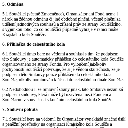
5. Odměna
5.1 Soutěžící (včetně Zmocněnce), Organizátor ani Fond nemají
nárok na žádnou odměnu či jiné obdobné plnění, včetně plnění za
udělení jednotlivých souhlasů a zřízení práv ze strany Soutěžícího,
s výjimkou toho, co co Soutěžící případně vyhraje v rámci finále
Krajského kola Soutěže.
6. Přihláška do celostátního kola
6.1 Soutěžící tímto bere na vědomí a souhlasí s tím, že podpisem
této Smlouvy je automaticky přihlášen do celostátního kola Soutěže
organizovaného ze strany Fondu. Pro vyloučení jakékoliv
pochybností Soutěžící potvrzuje, že si je vědom skutečnosti, že je
podpisem této Smlouvy pouze přihlášen do celostátního kola
Soutěže, nikoliv nominován k účasti do celostátního finále Soutěže.
6.2 Nedohodnou-li se Smluvní strany jinak, tato Smlouva nezaniká
podpisem smlouvy, která může být uzavřena mezi Fondem a
Soutěžícím v souvislosti s konáním celostátního kola Soutěže.
7. Smluvní pokuta
7.1 Soutěžící bere na vědomí, že Organizátor vynakládá značné úsilí
a peněžní prostředky na organizaci Krajského kola Soutěže a