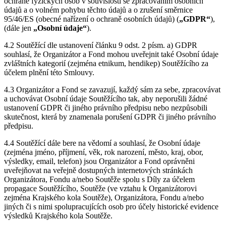
ochraně fyzických osob v souvislosti se zpracováním osobních
údajů a o volném pohybu těchto údajů a o zrušení směrnice
95/46/ES (obecné nařízení o ochraně osobních údajů) (
„GDPR“
),
(dále jen
„Osobní údaje“
).
4.2 Soutěžící dle ustanovení článku 9 odst. 2 písm. a) GDPR
souhlasí, že Organizátor a Fond mohou uveřejnit také Osobní údaje
zvláštních kategorií (zejména etnikum, hendikep) Soutěžícího za
účelem plnění této Smlouvy.
4.3 Organizátor a Fond se zavazují, každý sám za sebe, zpracovávat
a uchovávat Osobní údaje Soutěžícího tak, aby neporušili žádné
ustanovení GDPR či jiného právního předpisu nebo nezpůsobili
skutečnost, která by znamenala porušení GDPR či jiného právního
předpisu.
4.4 Soutěžící dále bere na vědomí a souhlasí, že Osobní údaje
(zejména jméno, příjmení, věk, rok narození, město, kraj, obor,
výsledky, email, telefon) jsou Organizátor a Fond oprávněni
uveřejňovat na veřejně dostupných internetových stránkách
Organizátora, Fondu a/nebo Soutěže spolu s Díly za účelem
propagace Soutěžícího, Soutěže (ve vztahu k Organizátorovi
zejména Krajského kola Soutěže), Organizátora, Fondu a/nebo
jiných či s nimi spolupracujících osob pro účely historické evidence
výsledků Krajského kola Soutěže.