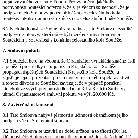
organizovaného ze strany Fondu. Pro vyloučení jakékoliv
pochybností Soutěžící potvrzuje, že si je vědom skutečnosti, že je
podpisem této Smlouvy pouze přihlášen do celostátního kola
Soutěže, nikoliv nominován k účasti do celostátního finále Soutěže.
6.2 Nedohodnou-li se Smluvní strany jinak, tato Smlouva nezaniká
podpisem smlouvy, která může být uzavřena mezi Fondem a
Soutěžícím v souvislosti s konáním celostátního kola Soutěže.
7. Smluvní pokuta
7.1 Soutěžící bere na vědomí, že Organizátor vynakládá značné úsilí
a peněžní prostředky na organizaci Krajského kola Soutěže a
propagaci úspěšných Soutěžících Krajského kola Soutěže, a
zajišťuje jejich prezentaci prostřednictvím širokého spektra aktivit a
z tohoto důvodu se Soutěžící zavazuje, že v případě porušení
kterékoli ze svých povinností dle článků 3.1 a 3.2 této Smlouvy,
uhradí Organizátorovi smluvní pokutu ve výši 20.000 Kč.
8. Závěrečná ustanovení
8.1 Tato Smlouva nabývá platnosti a účinnosti okamžikem jejího
podpisu všemi Smluvními stranami.
8.2 Tato Smlouva se uzavírá na dobu určitou, a to třiceti (30) let.
Účinnost této Smlouvy se automaticky prodlužuje a dalších pět (5)