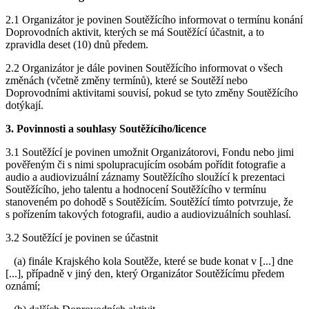
2.1 Organizátor je povinen Soutěžícího informovat o termínu konání
Doprovodních aktivit, kterých se má Soutěžící účastnit, a to
zpravidla deset (10) dnů předem.
2.2 Organizátor je dále povinen Soutěžícího informovat o všech
změnách (včetně změny termínů), které se Soutěží nebo
Doprovodními aktivitami souvisí, pokud se tyto změny Soutěžícího
dotýkají.
3. Povinnosti a souhlasy Soutěžícího/licence
3.1 Soutěžící je povinen umožnit Organizátorovi, Fondu nebo jimi
pověřeným či s nimi spolupracujícím osobám pořídit fotografie a
audio a audiovizuální záznamy Soutěžícího sloužící k prezentaci
Soutěžícího, jeho talentu a hodnocení Soutěžícího v termínu
stanoveném po dohodě s Soutěžícím. Soutěžící tímto potvrzuje, že
s pořízením takových fotografii, audio a audiovizuálních souhlasí.
3.2 Soutěžící je povinen se účastnit
(a) finále Krajského kola Soutěže, které se bude konat v [...] dne
[...], případně v jiný den, který Organizátor Soutěžícímu předem
oznámí;