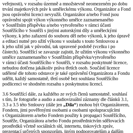
veřejnosti), v rozsahu územně a množstevně neomezeném po dobu
trvání majetkových práv k uměleckému výkonu. Organizátor a Fond
jsou oprávněni licenci nevyužít. Organizátor a/nebo Fond jsou
oprávněni spojit výkon výkonného umělce zaznamenaného
v Soutěžním příspěvku a/nebo vytvořeného v rámci účasti
Soutěžícího v Soutěži s jinými autorskými díly a uměleckými
výkony, k jeho zařazení do souboru děl nebo výkonů, k jeho úpravě
a editaci nutné pro užití výkonu v souladu s touto Smlouvou a
k jeho užití jak v původní, tak upravené podobě (vcelku i po
částech). Soutěžící se zavazuje zajistit, že užitím výkonu výkonného
umělce zaznamenaného v Soutěžním příspěvku/vytvořeného
v rámci účasti Soutěžícího v Soutěži, v rozsahu poskytnuté licence,
nebudou dotčena jakákoliv práva třetích osob. Součástí licence
udělené dle tohoto odstavce je také oprávnění Organizátora a Fondu
udělit, každý samostatně, třetí osobě bez souhlasu Soutěžícího
podlicenci ve shodném rozsahu s poskytnutou licencí.
3.6 Soutěžící dále, za každého ze svých členů samostatně, souhlasí
s tím, že fotografie a audio a audiovizuální záznamy dle článků 3.1,
3.3 a 3.5 této Smlouvy (dále jen
„Díla“
) mohou být Organizátorem,
Fondem, jimi pověřenými osobami a osobami spolupracujícími
s Organizátorem a/nebo Fondem použity k propagaci Soutěžícího,
Soutěže, Organizátora a/nebo Fondu prostřednictvím sdělovacích
prostředků včetně sociálních sítí, internetu, tiskových zpráv,
prezentací určených sponzorům, jiným podporovatelům a dalším