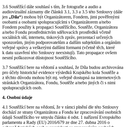
3.6 Soutěžící dále souhlasí s tím, že fotografie a audio a
audiovizuální záznamy dle článků 3.1, 3.3 a 3.5 této Smlouvy (dále
jen
„Díla“
) mohou být Organizátorem, Fondem, jimi pověřenými
osobami a osobami spolupracujícími s Organizátorem a/nebo
Fondem použity k propagaci Soutěžícího, Soutěže, Organizátora
a/nebo Fondu prostřednictvím sdělovacích prostředků včetně
sociálních sítí, internetu, tiskových zpráv, prezentací určených
sponzorům, jiným podporovatelům a dalším subjektům a orgánům
veřejné správy a veškerými dalšími formami (včetně těch, které
k datu uzavření této Smlouvy neexistují). Tato propagace ovšem
nesmí poškozovat důstojnost Soutěžícího.
3.7 Soutěžící bere na vědomí a souhlasí, že Díla budou archivována
pro účely historické evidence výsledků Krajského kola Soutěže a
z těchto důvodu mohou být mj. veřejně dostupná na internetových
stránkách Organizátora, Fondu, Soutěže a/nebo jiných či s nimi
spolupracujících osob.
4. Osobní údaje
4.1 Soutěžící bere na vědomí, že v rámci plnění dle této Smlouvy
dochází ze strany Organizátora a Fondu ke zpracovávání osobních
údajů Soutěžícího ve smyslu článku 4 odst. 1 nařízení Evropského
parlamentu a Rady (EU) 2016/679 ze dne 27. dubna 2016 o