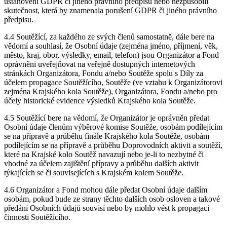
ustanovení GDPR či jiného právního předpisu nebo nezpůsobili
skutečnost, která by znamenala porušení GDPR či jiného právního
předpisu.
4.4 Soutěžící, za každého ze svých členů samostatně, dále bere na
vědomí a souhlasí, že Osobní údaje (zejména jméno, příjmení, věk,
město, kraj, obor, výsledky, email, telefon) jsou Organizátor a Fond
oprávněni uveřejňovat na veřejně dostupných internetových
stránkách Organizátora, Fondu a/nebo Soutěže spolu s Díly za
účelem propagace Soutěžícího, Soutěže (ve vztahu k Organizátorovi
zejména Krajského kola Soutěže), Organizátora, Fondu a/nebo pro
účely historické evidence výsledků Krajského kola Soutěže.
4.5 Soutěžící bere na vědomí, že Organizátor je oprávněn předat
Osobní údaje členům výběrové komise Soutěže, osobám podílejícím
se na přípravě a průběhu finále Krajského kola Soutěže, osobám
podílejícím se na přípravě a průběhu Doprovodních aktivit a soutěží,
které na Krajské kolo Soutěž navazují nebo je-li to nezbytné či
vhodné za účelem zajištění přípravy a průběhu dalších aktivit
týkajících se či souvisejících s Krajském kolem Soutěže.
4.6 Organizátor a Fond mohou dále předat Osobní údaje dalším
osobám, pokud bude ze strany těchto dalších osob osloven a takové
předání Osobních údajů souvisí nebo by mohlo vést k propagaci
činnosti Soutěžícího.