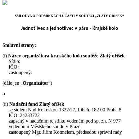
SMLOUVA O PODMÍNKÁCH ÚČASTI V SOUTĚŽI „ZLATÝ OŘÍŠEK“
Jednotlivec a jednotlivec v páru - Krajské kolo
Smluvní strany:
(i)
Název organizátora krajského kola soutěže Zlatý oříšek
Sídlo:
IČO:
zastoupený:
(dále jen „
Organizátor
“)
a
(ii)
Nadační fond Zlatý oříšek
se sídlem Nad Rokoskou 1322/27, Libeň, 182 00 Praha 8
IČO: 24233722
zapsaný v nadačním rejstříku vedeném pod sp. zn. N 977
vedenou u Městského soudu v Praze
zastoupený Mgr. Jiřím Kotmelem, předsedou správní rady