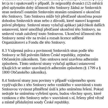
let (a to i opakovaně) v případě, že nejpozději dvanáct (12) měsíců
před uplynutím doby účinnosti této Smlouvy žádná ze Smluvních
stran nedoručí ostatním Smluvním stranám oznámení o ukončení
této Smlouvy. Tato Smlouva může být předčasně ukončena pouze
dohodou Smluvních stran nebo z důvodů, které stanoví kogentní
právní předpisy. Smluvní strany vylučují aplikaci jakýchkoli dalších
ustanovení, které umožňují předčasné ukončení této Smlouvy, na
smluvní vztah založený touto Smlouvou. Ukončení účinnosti této
Smlouvy nemá vliv na trvání a rozsah licence udělené
Organizátorovi a Fondu dle této Smlouvy.
8.3 Vzájemná práva a povinnosti Smluvních stran podle této
Smlouvy se řídí právním řádem České republiky, zejména
Občanským zákoníkem. Tato smlouva není uzavřena adhezním
způsobem. Tímto smluvní strany vylučují aplikaci ustanovení
týkajících se smluv uzavíraných adhezním způsobem (§ 1799 a §
1800 Občanského zákoníku).
8.4 Smluvní strany jsou povinny v případě vzájemného sporu
vyplývajícího z této Smlouvy nebo vzniklého v souvislosti s touto
Smlouvou vyvinout přiměřené úsilí k jeho smírnému řešení. Pokud
nedojde ke smírnému vyřešení sporu, budou všechny spory, které
vzniknou z této Smlouvy nebo v souvislosti s ní, řešeny před věcně
a místně příslušnými soudy České republiky.