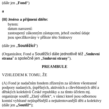
(dále jen „
Fond
“)
a
a příjmení dítěte
(iii) Jméno
:
bytem:
datum narození:
zastoupený zákonným zástupcem, jehož osobní údaje
jsou specifikovány v příloze této Smlouvy
(dále jen „
Soutěžící
“)
(Organizátor, Fond a
Soutěžící
dále jednotlivě též
„
Smluvní
strana
” a společně jen
„
Smluvní strany
”).
PREAMBULE
VZHLEDEM K TOMU, ŽE
(A) Fond je nadačním fondem zřízeným za účelem všestranné
podpory nadaných, úspěšných, aktivních a cílevědomých dětí a
dětských kolektivů České republiky a za tímto účelem mj.
organizuje soutěž „Zlatý oříšek“, v rámci které jsou odbornou
komisí vybírané nejúspěšnější a nejtalentovanější děti a kolektivy
(dále jen
„Soutěž“
);