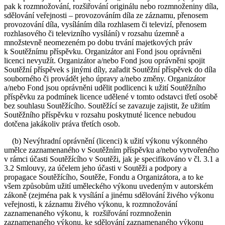
pak k rozmnožování, rozšiřování originálu nebo rozmnoženiny díla,
sdělování veřejnosti – provozováním díla ze záznamu, přenosem
provozování díla, vysíláním díla rozhlasem či televizí, přenosem
rozhlasového či televizního vysílání) v rozsahu územně a
množstevně neomezeném po dobu trvání majetkových práv
k Soutěžnímu příspěvku. Organizátor ani Fond jsou oprávněni
licenci nevyužít. Organizátor a/nebo Fond jsou oprávněni spojit
Soutěžní příspěvek s jinými díly, zařadit Soutěžní příspěvek do díla
souborného či provádět jeho úpravy a/nebo změny. Organizátor
a/nebo Fond jsou oprávněni udělit podlicenci k užití Soutěžního
příspěvku za podmínek licence udělené v tomto odstavci třetí osobě
bez souhlasu Soutěžícího. Soutěžící se zavazuje zajistit, že užitím
Soutěžního příspěvku v rozsahu poskytnuté licence nebudou
dotčena jakákoliv práva třetích osob.
(b) Nevýhradní oprávnění (licenci) k užití výkonu výkonného
umělce zaznamenaného v Soutěžním příspěvku a/nebo vytvořeného
v rámci účasti Soutěžícího v Soutěži, jak je specifikováno v čl. 3.1 a
3.2 Smlouvy, za účelem jeho účasti v Soutěži a podpory a
propagace Soutěžícího, Soutěže, Fondu a Organizátora, a to ke
všem způsobům užití uměleckého výkonu uvedeným v autorském
zákoně (zejména pak k vysílání a jinému sdělování živého výkonu
veřejnosti, k záznamu živého výkonu, k rozmnožování
zaznamenaného výkonu, k rozšiřování rozmnoženin
zaznamenaného výkonu, ke sdělování zaznamenaného výkonu