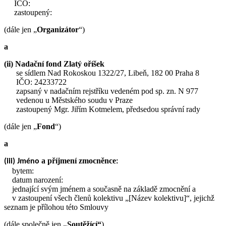
IČO:
zastoupený:
(dále jen „
Organizátor
“)
a
(ii) Nadační fond Zlatý oříšek
se sídlem Nad Rokoskou 1322/27, Libeň, 182 00 Praha 8
IČO: 24233722
zapsaný v nadačním rejstříku vedeném pod sp. zn. N 977
vedenou u Městského soudu v Praze
zastoupený Mgr. Jiřím Kotmelem, předsedou správní rady
(dále jen „
Fond
“)
a
a příjmení zmocněnce
(iii) Jméno
:
bytem:
datum narození:
jednající svým jménem a současně na základě zmocnění a
v zastoupení všech členů kolektivu „[Název kolektivu]“, jejichž
seznam je přílohou této Smlouvy
(dále společně jen
„Soutěžící“
)