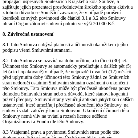
propagaci úspěšných Soutěžících Krajského kola Soutěže, a
zajišťuje jejich prezentaci prostřednictvím širokého spektra aktivit a
z tohoto důvodu se Soutěžící zavazuje, že v případě porušení
kterékoli ze svých povinností dle článků 3.1 a 3.2 této Smlouvy,
uhradí Organizátorovi smluvní pokutu ve výši 20.000 Kč.
8. Závěrečná ustanovení
8.1 Tato Smlouva nabývá platnosti a účinnosti okamžikem jejího
podpisu všemi Smluvními stranami.
8.2 Tato Smlouva se uzavírá na dobu určitou, a to třiceti (30) let.
Účinnost této Smlouvy se automaticky prodlužuje a dalších pět (5)
let (a to i opakovaně) v případě, že nejpozději dvanáct (12) měsíců
před uplynutím doby účinnosti této Smlouvy žádná ze Smluvních
stran nedoručí ostatním Smluvním stranám oznámení o ukončení
této Smlouvy. Tato Smlouva může být předčasně ukončena pouze
dohodou Smluvních stran nebo z důvodů, které stanoví kogentní
právní předpisy. Smluvní strany vylučují aplikaci jakýchkoli dalších
ustanovení, které umožňují předčasné ukončení této Smlouvy, na
smluvní vztah založený touto Smlouvou. Ukončení účinnosti této
Smlouvy nemá vliv na trvání a rozsah licence udělené
Organizátorovi a Fondu dle této Smlouvy.
8.3 Vzájemná práva a povinnosti Smluvních stran podle této
Smlouvy se řídí právním řádem České republiky, zejména