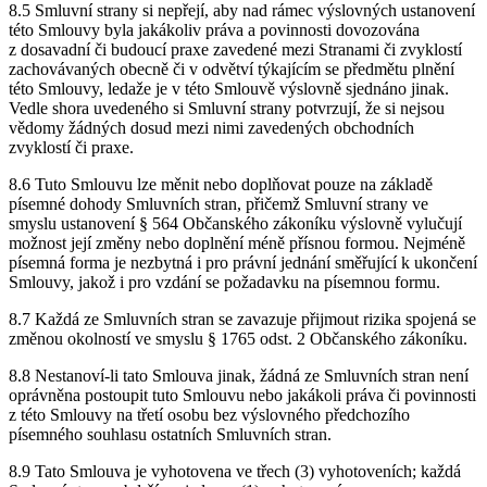
8.5 Smluvní strany si nepřejí, aby nad rámec výslovných ustanovení
této Smlouvy byla jakákoliv práva a povinnosti dovozována
z dosavadní či budoucí praxe zavedené mezi Stranami či zvyklostí
zachovávaných obecně či v odvětví týkajícím se předmětu plnění
této Smlouvy, ledaže je v této Smlouvě výslovně sjednáno jinak.
Vedle shora uvedeného si Smluvní strany potvrzují, že si nejsou
vědomy žádných dosud mezi nimi zavedených obchodních
zvyklostí či praxe.
8.6 Tuto Smlouvu lze měnit nebo doplňovat pouze na základě
písemné dohody Smluvních stran, přičemž Smluvní strany ve
smyslu ustanovení § 564 Občanského zákoníku výslovně vylučují
možnost její změny nebo doplnění méně přísnou formou. Nejméně
písemná forma je nezbytná i pro právní jednání směřující k ukončení
Smlouvy, jakož i pro vzdání se požadavku na písemnou formu.
8.7 Každá ze Smluvních stran se zavazuje přijmout rizika spojená se
změnou okolností ve smyslu § 1765 odst. 2 Občanského zákoníku.
8.8 Nestanoví-li tato Smlouva jinak, žádná ze Smluvních stran není
oprávněna postoupit tuto Smlouvu nebo jakákoli práva či povinnosti
z této Smlouvy na třetí osobu bez výslovného předchozího
písemného souhlasu ostatních Smluvních stran.
8.9 Tato Smlouva je vyhotovena ve třech (3) vyhotoveních; každá