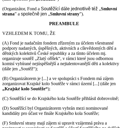
(Organizátor, Fond a
Soutěžící
dále jednotlivě též
„
Smluvní
strana
” a
společně jen
„
Smluvní strany
”).
PREAMBULE
VZHLEDEM K TOMU, ŽE
(A) Fond je nadačním fondem zřízeným za účelem všestranné
podpory nadaných, úspěšných, aktivních a cílevědomých dětí a
dětských kolektivů České republiky a za tímto účelem mj.
organizuje soutěž „Zlatý oříšek“, v rámci které jsou odbornou
komisí vybírané nejúspěšnější a nejtalentovanější děti a kolektivy
(dále jen „Soutěž“);
(B) Organizátorem je [...] a ve spolupráci s Fondem má zájem
zorganizovat Krajské kolo Soutěže v rámci území [...] (dále jen
„Krajské kolo Soutěže“
);
(C) Soutěžící se do Krajského kola Soutěže přihlásil dobrovolně;
(D) Soutěžící byl Organizátorem vybrán mezi nominované
kandidáty pro účast ve finále Krajského kola Soutěže;
(F) Smluvní strany mají zájem si upravit vzájemná práva a