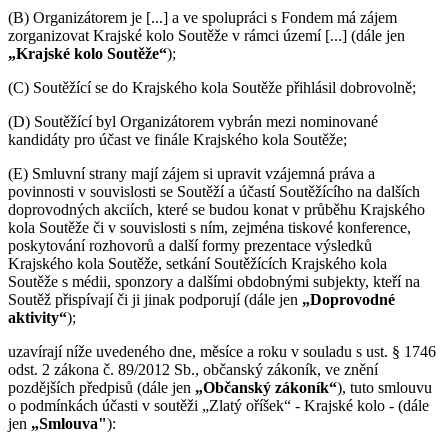
(B) Organizátorem je [...] a ve spolupráci s Fondem má zájem
zorganizovat Krajské kolo Soutěže v rámci území [...] (dále jen
„Krajské kolo Soutěže“
);
(C) Soutěžící se do Krajského kola Soutěže přihlásil dobrovolně;
(D) Soutěžící byl Organizátorem vybrán mezi nominované
kandidáty pro účast ve finále Krajského kola Soutěže;
(E) Smluvní strany mají zájem si upravit vzájemná práva a
povinnosti v souvislosti se Soutěží a účastí Soutěžícího na dalších
doprovodných akciích, které se budou konat v průběhu Krajského
kola Soutěže či v souvislosti s ním, zejména tiskové konference,
poskytování rozhovorů a další formy prezentace výsledků
Krajského kola Soutěže, setkání Soutěžících Krajského kola
Soutěže s médii, sponzory a dalšími obdobnými subjekty, kteří na
Soutěž přispívají či ji jinak podporují (dále jen
„Doprovodné
aktivity“
);
uzavírají níže uvedeného dne, měsíce a roku v souladu s ust. § 1746
odst. 2 zákona č. 89/2012 Sb., občanský zákoník, ve znění
pozdějších předpisů (dále jen
„Občanský zákoník“
), tuto smlouvu
o podmínkách účasti v soutěži „Zlatý oříšek“ - Krajské kolo - (dále
jen
„Smlouva"
):