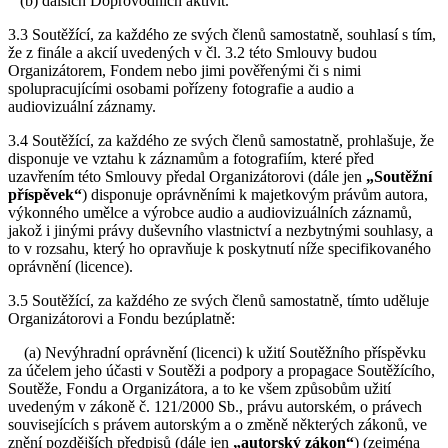
(b) dalších Doprovodních aktivit.
3.3 Soutěžící, za každého ze svých členů samostatně, souhlasí s tím,
že z finále a akcií uvedených v čl. 3.2 této Smlouvy budou
Organizátorem, Fondem nebo jimi pověřenými či s nimi
spolupracujícími osobami pořízeny fotografie a audio a
audiovizuální záznamy.
3.4 Soutěžící, za každého ze svých členů samostatně, prohlašuje, že
disponuje ve vztahu k záznamům a fotografiím, které před
uzavřením této Smlouvy předal Organizátorovi (dále jen
„Soutěžní
příspěvek“
) disponuje oprávněními k majetkovým právům autora,
výkonného umělce a výrobce audio a audiovizuálních záznamů,
jakož i jinými právy duševního vlastnictví a nezbytnými souhlasy, a
to v rozsahu, který ho opravňuje k poskytnutí níže specifikovaného
oprávnění (licence).
3.5 Soutěžící, za každého ze svých členů samostatně, tímto uděluje
Organizátorovi a Fondu bezúplatně:
(a) Nevýhradní oprávnění (licenci) k užití Soutěžního příspěvku
za účelem jeho účasti v Soutěži a podpory a propagace Soutěžícího,
Soutěže, Fondu a Organizátora, a to ke všem způsobům užití
uvedeným v zákoně č. 121/2000 Sb., právu autorském, o právech
souvisejících s právem autorským a o změně některých zákonů, ve
znění pozdějších předpisů (dále jen
„autorský zákon“
) (zejména