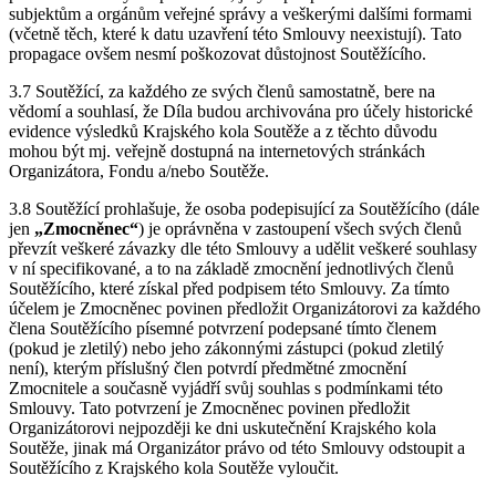
subjektům a orgánům veřejné správy a veškerými dalšími formami
(včetně těch, které k datu uzavření této Smlouvy neexistují). Tato
propagace ovšem nesmí poškozovat důstojnost Soutěžícího.
3.7 Soutěžící, za každého ze svých členů samostatně, bere na
vědomí a souhlasí, že Díla budou archivována pro účely historické
evidence výsledků Krajského kola Soutěže a z těchto důvodu
mohou být mj. veřejně dostupná na internetových stránkách
Organizátora, Fondu a/nebo Soutěže.
3.8 Soutěžící prohlašuje, že osoba podepisující za Soutěžícího (dále
jen
„Zmocněnec“
) je oprávněna v zastoupení všech svých členů
převzít veškeré závazky dle této Smlouvy a udělit veškeré souhlasy
v ní specifikované, a to na základě zmocnění jednotlivých členů
Soutěžícího, které získal před podpisem této Smlouvy. Za tímto
účelem je Zmocněnec povinen předložit Organizátorovi za každého
člena Soutěžícího písemné potvrzení podepsané tímto členem
(pokud je zletilý) nebo jeho zákonnými zástupci (pokud zletilý
není), kterým příslušný člen potvrdí předmětné zmocnění
Zmocnitele a současně vyjádří svůj souhlas s podmínkami této
Smlouvy. Tato potvrzení je Zmocněnec povinen předložit
Organizátorovi nejpozději ke dni uskutečnění Krajského kola
Soutěže, jinak má Organizátor právo od této Smlouvy odstoupit a
Soutěžícího z Krajského kola Soutěže vyloučit.