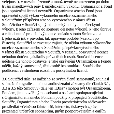
veřejnosti), v rozsahu územně a množstevně neomezeném po dobu
trvání majetkových práv k uměleckému výkonu. Organizátor a Fond
jsou oprávněni licenci nevyužít. Organizátor a/nebo Fond jsou
oprávněni spojit výkon výkonného umělce zaznamenaného
v Soutěžním příspěvku a/nebo vytvořeného v rámci účasti
Soutěžícího v Soutěži s jinými autorskými díly a uměleckými
výkony, k jeho zařazení do souboru děl nebo výkonů, k jeho úpravě
a editaci nutné pro užití výkonu v souladu s touto Smlouvou a
k jeho užití jak v původní, tak upravené podobě (vcelku i po
částech). Soutěžící se zavazuje zajistit, že užitím výkonu výkonného
umělce zaznamenaného v Soutěžním příspěvku/vytvořeného
v rámci účasti Soutěžícího v Soutěži, v rozsahu poskytnuté licence,
nebudou dotčena jakákoliv práva třetích osob. Součástí licence
udělené dle tohoto odstavce je také oprávnění Organizátora a Fondu
udělit, každý samostatně, třetí osobě bez souhlasu Soutěžícího
podlicenci ve shodném rozsahu s poskytnutou licencí.
3.6 Soutěžící dále, za každého ze svých členů samostatně, souhlasí
s tím, že fotografie a audio a audiovizuální záznamy dle článků 3.1,
3.3 a 3.5 této Smlouvy (dále jen
„Díla“
) mohou být Organizátorem,
Fondem, jimi pověřenými osobami a osobami spolupracujícími
s Organizátorem a/nebo Fondem použity k propagaci Soutěžícího,
Soutěže, Organizátora a/nebo Fondu prostřednictvím sdělovacích
prostředků včetně sociálních sítí, internetu, tiskových zpráv,
prezentací určených sponzorům, jiným podporovatelům a dalším