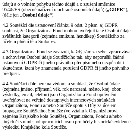
údajů a o volném pohybu těchto údajů a o zrušení směrnice
95/46/ES (obecné nařízení o ochraně osobních údajů) (
„GDPR“
),
(dále jen
„Osobní údaje“
).
4.2 Soutěžící dle ustanovení článku 9 odst. 2 písm. a) GDPR
souhlasí, že Organizátor a Fond mohou uveřejnit také Osobní údaje
zvláštních kategorií (zejména etnikum, hendikep) Soutěžícího za
účelem plnění této Smlouvy.
4.3 Organizátor a Fond se zavazují, každý sám za sebe, zpracovávat
a uchovávat Osobní údaje Soutěžícího tak, aby neporušili žádné
ustanovení GDPR či jiného právního předpisu nebo nezpůsobili
skutečnost, která by znamenala porušení GDPR či jiného právního
předpisu.
4.4 Soutěžící dále bere na vědomí a souhlasí, že Osobní údaje
(zejména jméno, příjmení, věk, rok narození, město, kraj, obor,
výsledky, email, telefon) jsou Organizátor a Fond oprávněni
uveřejňovat na veřejně dostupných internetových stránkách
Organizátora, Fondu a/nebo Soutěže spolu s Díly za účelem
propagace Soutěžícího, Soutěže (ve vztahu k Organizátorovi
zejména Krajského kola Soutěže), Organizátora, Fondu a/nebo
jiných či s nimi spolupracujících osob pro účely historické evidence
výsledků Krajského kola Soutěže.