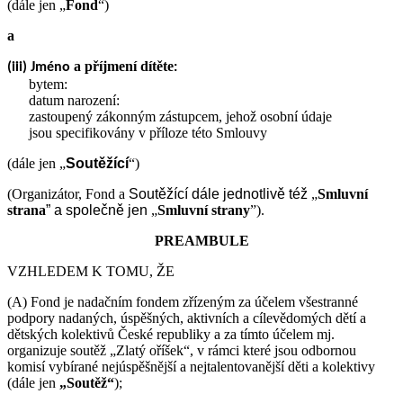
(dále jen „
Fond
“)
a
a příjmení dítěte
(iii) Jméno
:
bytem:
datum narození:
zastoupený zákonným zástupcem, jehož osobní údaje
jsou specifikovány v příloze této Smlouvy
(dále jen „
Soutěžící
“)
(Organizátor, Fond a
Soutěžící
dále jednotlivě též
„
Smluvní
strana
” a společně jen
„
Smluvní strany
”).
PREAMBULE
VZHLEDEM K TOMU, ŽE
(A) Fond je nadačním fondem zřízeným za účelem všestranné
podpory nadaných, úspěšných, aktivních a cílevědomých dětí a
dětských kolektivů České republiky a za tímto účelem mj.
organizuje soutěž „Zlatý oříšek“, v rámci které jsou odbornou
komisí vybírané nejúspěšnější a nejtalentovanější děti a kolektivy
(dále jen
„Soutěž“
);