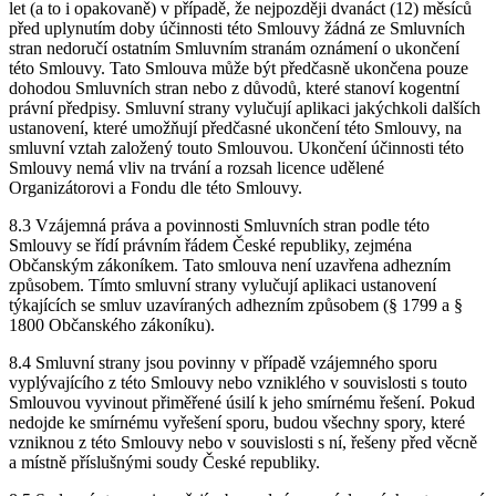
let (a to i opakovaně) v případě, že nejpozději dvanáct (12) měsíců
před uplynutím doby účinnosti této Smlouvy žádná ze Smluvních
stran nedoručí ostatním Smluvním stranám oznámení o ukončení
této Smlouvy. Tato Smlouva může být předčasně ukončena pouze
dohodou Smluvních stran nebo z důvodů, které stanoví kogentní
právní předpisy. Smluvní strany vylučují aplikaci jakýchkoli dalších
ustanovení, které umožňují předčasné ukončení této Smlouvy, na
smluvní vztah založený touto Smlouvou. Ukončení účinnosti této
Smlouvy nemá vliv na trvání a rozsah licence udělené
Organizátorovi a Fondu dle této Smlouvy.
8.3 Vzájemná práva a povinnosti Smluvních stran podle této
Smlouvy se řídí právním řádem České republiky, zejména
Občanským zákoníkem. Tato smlouva není uzavřena adhezním
způsobem. Tímto smluvní strany vylučují aplikaci ustanovení
týkajících se smluv uzavíraných adhezním způsobem (§ 1799 a §
1800 Občanského zákoníku).
8.4 Smluvní strany jsou povinny v případě vzájemného sporu
vyplývajícího z této Smlouvy nebo vzniklého v souvislosti s touto
Smlouvou vyvinout přiměřené úsilí k jeho smírnému řešení. Pokud
nedojde ke smírnému vyřešení sporu, budou všechny spory, které
vzniknou z této Smlouvy nebo v souvislosti s ní, řešeny před věcně
a místně příslušnými soudy České republiky.