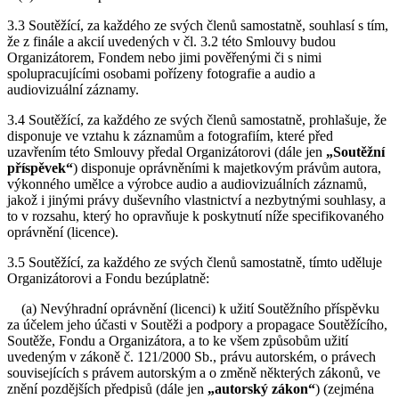
3.3 Soutěžící, za každého ze svých členů samostatně, souhlasí s tím,
že z finále a akcií uvedených v čl. 3.2 této Smlouvy budou
Organizátorem, Fondem nebo jimi pověřenými či s nimi
spolupracujícími osobami pořízeny fotografie a audio a
audiovizuální záznamy.
3.4 Soutěžící, za každého ze svých členů samostatně, prohlašuje, že
disponuje ve vztahu k záznamům a fotografiím, které před
uzavřením této Smlouvy předal Organizátorovi (dále jen
„Soutěžní
příspěvek“
) disponuje oprávněními k majetkovým právům autora,
výkonného umělce a výrobce audio a audiovizuálních záznamů,
jakož i jinými právy duševního vlastnictví a nezbytnými souhlasy, a
to v rozsahu, který ho opravňuje k poskytnutí níže specifikovaného
oprávnění (licence).
3.5 Soutěžící, za každého ze svých členů samostatně, tímto uděluje
Organizátorovi a Fondu bezúplatně:
(a) Nevýhradní oprávnění (licenci) k užití Soutěžního příspěvku
za účelem jeho účasti v Soutěži a podpory a propagace Soutěžícího,
Soutěže, Fondu a Organizátora, a to ke všem způsobům užití
uvedeným v zákoně č. 121/2000 Sb., právu autorském, o právech
souvisejících s právem autorským a o změně některých zákonů, ve
znění pozdějších předpisů (dále jen
„autorský zákon“
) (zejména