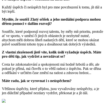
Každý úspěch či neúspěch byl pro mne povzbuzení k tomu, jít dál a
být lepší.
Myslíte, že soutěž Zlatý oříšek a jeho mediální podpora mohou
dětem pomoci v dalším rozvoji?
Soutěže, které podporují rozvoj talentu, by měly mít prioritu, protože
ať ve sportu, v umění či jiných oblastech je nezbytně nutné,
abychom měli dobrou líheň nadaných dětí, které se mohou ukázat
právě soutěžemi tohoto typu a dosáhnout tak dobrých výsledků.
Z vlastní zkušenosti jistě víte, kolik úsilí vyžaduje úspěch. Máte
pro děti tip, jak vydržet a nevzdávat se?
Cesta ke zdokonalování a spokojenosti má hodně hrbolů a děr, ale
pokud je přímá, má člověk o to větší radost z úspěchu. Pak se dřina
a odříkání v určitém čase změní na radost a zdravou hrdost...
Máte radu, jak se vyrovnat i s neúspěchem?
Většinou úspěchy, které přijdou, jsou vyvažovány neúspěchy, a je
jen důležité případné nezdary vydržet, překonat je a jít dál.