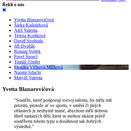
Řekli o nás
Yvetta Blanarovičová
Šárka Kašpárková
Aleš Valenta
Tereza Kostková
David Svoboda
Jiří Dvořák
Roman Vojtek
Pavel Šporcl
Tomáš Töpfer
Monika Vlčková Míčková
Naomi Adachi
Matyáš Valenta
Yvetta Blanarovičová
"Soutěže, které podporují rozvoj talentu, by měly mít
prioritu, protože ať ve sportu, v umění či jiných
oblastech je nezbytně nutné, abychom měli dobrou
líheň nadaných dětí, které se mohou ukázat právě
soutěžemi tohoto typu a dosáhnout tak dobrých
výsledků."