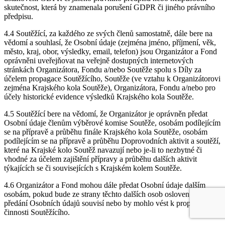
skutečnost, která by znamenala porušení GDPR či jiného právního
předpisu.
4.4 Soutěžící, za každého ze svých členů samostatně, dále bere na
vědomí a souhlasí, že Osobní údaje (zejména jméno, příjmení, věk,
město, kraj, obor, výsledky, email, telefon) jsou Organizátor a Fond
oprávněni uveřejňovat na veřejně dostupných internetových
stránkách Organizátora, Fondu a/nebo Soutěže spolu s Díly za
účelem propagace Soutěžícího, Soutěže (ve vztahu k Organizátorovi
zejména Krajského kola Soutěže), Organizátora, Fondu a/nebo pro
účely historické evidence výsledků Krajského kola Soutěže.
4.5 Soutěžící bere na vědomí, že Organizátor je oprávněn předat
Osobní údaje členům výběrové komise Soutěže, osobám podílejícím
se na přípravě a průběhu finále Krajského kola Soutěže, osobám
podílejícím se na přípravě a průběhu Doprovodních aktivit a soutěží,
které na Krajské kolo Soutěž navazují nebo je-li to nezbytné či
vhodné za účelem zajištění přípravy a průběhu dalších aktivit
týkajících se či souvisejících s Krajském kolem Soutěže.
4.6 Organizátor a Fond mohou dále předat Osobní údaje dalším
osobám, pokud bude ze strany těchto dalších osob osloven a takové
předání Osobních údajů souvisí nebo by mohlo vést k propagaci
činnosti Soutěžícího.