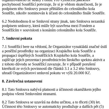
pochybností Soutěžící potvrzuje, že si je vědom skutečnosti, že je
podpisem této Smlouvy pouze přihlášen do celostátního kola
Soutěže, nikoliv nominován k účasti do celostátního finále Soutěže.
6.2 Nedohodnou-li se Smluvní strany jinak, tato Smlouva nezaniká
podpisem smlouvy, která může být uzavřena mezi Fondem a
Soutěžícím v souvislosti s konáním celostátního kola Soutěže.
7. Smluvní pokuta
7.1 Soutěžící bere na vědomí, že Organizátor vynakládá značné úsilí
a peněžní prostředky na organizaci Krajského kola Soutěže a
propagaci úspěšných Soutěžících Krajského kola Soutěže, a
zajišťuje jejich prezentaci prostřednictvím širokého spektra aktivit a
z tohoto důvodu se Soutěžící zavazuje, že v případě porušení
kterékoli ze svých povinností dle článků 3.1 a 3.2 této Smlouvy,
uhradí Organizátorovi smluvní pokutu ve výši 20.000 Kč.
8. Závěrečná ustanovení
8.1 Tato Smlouva nabývá platnosti a účinnosti okamžikem jejího
podpisu všemi Smluvními stranami.
8.2 Tato Smlouva se uzavírá na dobu určitou, a to třiceti (30) let.
Účinnost této Smlouvy se automaticky prodlužuje a dalších pět (5)