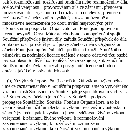
pak k rozmnožování, rozšiřování originálu nebo rozmnoženiny díla,
sdělování veřejnosti – provozováním díla ze záznamu, přenosem
provozování díla, vysíláním díla rozhlasem či televizí, přenosem
rozhlasového či televizního vysílání) v rozsahu územně a
množstevně neomezeném po dobu trvání majetkových práv
k Soutěžnímu příspěvku. Organizátor ani Fond jsou oprávněni
licenci nevyužít. Organizátor a/nebo Fond jsou oprávněni spojit
Soutěžní příspěvek s jinými díly, zařadit Soutěžní příspěvek do díla
souborného či provádět jeho úpravy a/nebo změny. Organizátor
a/nebo Fond jsou oprávněni udělit podlicenci k užití Soutěžního
příspěvku za podmínek licence udělené v tomto odstavci třetí osobě
bez souhlasu Soutěžícího. Soutěžící se zavazuje zajistit, že užitím
Soutěžního příspěvku v rozsahu poskytnuté licence nebudou
dotčena jakákoliv práva třetích osob.
(b) Nevýhradní oprávnění (licenci) k užití výkonu výkonného
umělce zaznamenaného v Soutěžním příspěvku a/nebo vytvořeného
v rámci účasti Soutěžícího v Soutěži, jak je specifikováno v čl. 3.1 a
3.2 Smlouvy, za účelem jeho účasti v Soutěži a podpory a
propagace Soutěžícího, Soutěže, Fondu a Organizátora, a to ke
všem způsobům užití uměleckého výkonu uvedeným v autorském
zákoně (zejména pak k vysílání a jinému sdělování živého výkonu
veřejnosti, k záznamu živého výkonu, k rozmnožování
zaznamenaného výkonu, k rozšiřování rozmnoženin
zaznamenaného výkonu, ke sdělování zaznamenaného výkonu