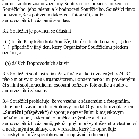
audio a audiovizuální záznamy Soutěžícího sloužící k prezentaci
Soutěžícího, jeho talentu a k hodnocení Soutěžícího. Soutěžící tímto
potvrzuje, že s pořízením takových fotografií, audio a
audiovizuálních záznamů souhlasí.
3.2 Soutěžící je povinen se účastnit
(a) finále Krajského kola Soutěže, které se bude konat v [...] dne
[...], případně v jiný den, který Organizátor Soutěžícímu předem
oznámí; a
(b) dalších Doprovodních aktivit.
3.3 Soutěžící souhlasí s tím, že z finále a akcií uvedených v čl. 3.2
této Smlouvy budou Organizátorem, Fondem nebo jimi pověřenými
či s nimi spolupracujícími osobami pořízeny fotografie a audio a
audiovizuální záznamy.
3.4 Soutěžící prohlašuje, že ve vztahu k záznamům a fotografiím,
které před uzavřením této Smlouvy předal Organizátorovi (dále jen
„Soutěžní příspěvek“
) disponuje oprávněními k majetkovým
právům autora, výkonného umělce a výrobce audio a
audiovizuálních záznamů, jakož i jinými právy duševního vlastnictví
a nezbytnými souhlasy, a to v rozsahu, který ho opravňuje
k poskytnutí níže specifikovaného oprávnění (licence).