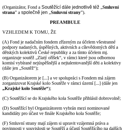
(Organizátor, Fond a
Soutěžící
dále jednotlivě též
„
Smluvní
strana
” a
společně jen
„
Smluvní strany
”).
PREAMBULE
VZHLEDEM K TOMU, ŽE
(A) Fond je nadačním fondem zřízeným za účelem všestranné
podpory nadaných, úspěšných, aktivních a cílevědomých dětí a
dětských kolektivů České republiky a za tímto účelem mj.
organizuje soutěž „Zlatý oříšek“, v rámci které jsou odbornou
komisí vybírané nejúspěšnější a nejtalentovanější děti a kolektivy
(dále jen „Soutěž“);
(B) Organizátorem je [...] a ve spolupráci s Fondem má zájem
zorganizovat Krajské kolo Soutěže v rámci území [...] (dále jen
„Krajské kolo Soutěže“
);
(C) Soutěžící se do Krajského kola Soutěže přihlásil dobrovolně;
(D) Soutěžící byl Organizátorem vybrán mezi nominované
kandidáty pro účast ve finále Krajského kola Soutěže;
(F) Smluvní strany mají zájem si upravit vzájemná práva a
povinnosti v souvislosti se Soutěží a účastí Soutěžícího na dalších