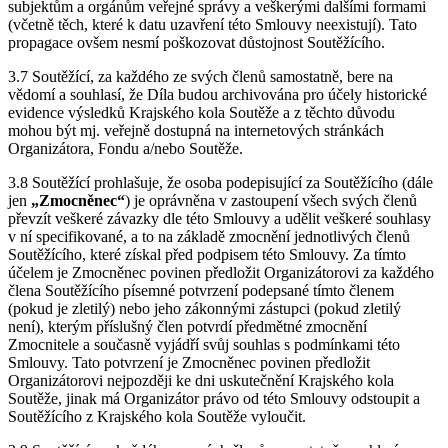
subjektům a orgánům veřejné správy a veškerými dalšími formami
(včetně těch, které k datu uzavření této Smlouvy neexistují). Tato
propagace ovšem nesmí poškozovat důstojnost Soutěžícího.
3.7 Soutěžící, za každého ze svých členů samostatně, bere na
vědomí a souhlasí, že Díla budou archivována pro účely historické
evidence výsledků Krajského kola Soutěže a z těchto důvodu
mohou být mj. veřejně dostupná na internetových stránkách
Organizátora, Fondu a/nebo Soutěže.
3.8 Soutěžící prohlašuje, že osoba podepisující za Soutěžícího (dále
jen
„Zmocněnec“
) je oprávněna v zastoupení všech svých členů
převzít veškeré závazky dle této Smlouvy a udělit veškeré souhlasy
v ní specifikované, a to na základě zmocnění jednotlivých členů
Soutěžícího, které získal před podpisem této Smlouvy. Za tímto
účelem je Zmocněnec povinen předložit Organizátorovi za každého
člena Soutěžícího písemné potvrzení podepsané tímto členem
(pokud je zletilý) nebo jeho zákonnými zástupci (pokud zletilý
není), kterým příslušný člen potvrdí předmětné zmocnění
Zmocnitele a současně vyjádří svůj souhlas s podmínkami této
Smlouvy. Tato potvrzení je Zmocněnec povinen předložit
Organizátorovi nejpozději ke dni uskutečnění Krajského kola
Soutěže, jinak má Organizátor právo od této Smlouvy odstoupit a
Soutěžícího z Krajského kola Soutěže vyloučit.