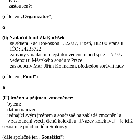
IČO:
zastoupený:
(dále jen „
Organizátor
“)
a
(ii) Nadační fond Zlatý oříšek
se sídlem Nad Rokoskou 1322/27, Libeň, 182 00 Praha 8
IČO: 24233722
zapsaný v nadačním rejstříku vedeném pod sp. zn. N 977
vedenou u Městského soudu v Praze
zastoupený Mgr. Jiřím Kotmelem, předsedou správní rady
(dále jen „
Fond
“)
a
a příjmení zmocněnce
(iii) Jméno
:
bytem:
datum narození:
jednající svým jménem a současně na základě zmocnění a
v zastoupení všech členů kolektivu „[Název kolektivu]“, jejichž
seznam je přílohou této Smlouvy
(dále společně jen
„Soutěžící“
)