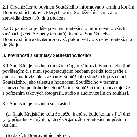
2.1 Organizátor je povinen Soutěžícího informovat o termínu konání
Doprovodních aktivit, kterých se má Soutěžící účastnit, a to
zpravidla deset (10) dnů předem.
2.2 Organizátor je dále povinen Soutěžícího informovat o všech
změnách (včetně změny termínů), které se Soutěží nebo
Doprovodními aktivitami souvisí, pokud se tyto změny Soutěžícího
dotýkají.
3. Povinnosti a souhlasy Soutěžícího/licence
3.1 Soutěžící je povinen umožnit Organizátorovi, Fondu nebo jimi
pověřeným či s nimi spolupracujícím osobám pořídit fotografie a
audio a audiovizuální záznamy Soutěžícího sloužící k prezentaci
Soutěžícího, jeho talentu a hodnocení Soutěžícího v termínu
stanoveném po dohodě s Soutěžícím. Soutěžící tímto potvrzuje, že
s pořízením takových fotografii, audio a audiovizuálních souhlasí.
3.2 Soutěžící je povinen se účastnit
(a) finále Krajského kola Soutěže, které se bude konat v [...] dne
[...], případně v jiný den, který Organizátor Soutěžícímu předem
oznámí;
(b) dalších Doprovodních aktivit.