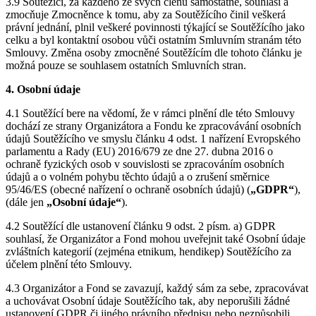
3.9 Soutěžící, za každého ze svých členů samostatně, souhlasí a
zmocňuje Zmocněnce k tomu, aby za Soutěžícího činil veškerá
právní jednání, plnil veškeré povinnosti týkající se Soutěžícího jako
celku a byl kontaktní osobou vůči ostatním Smluvním stranám této
Smlouvy. Změna osoby zmocněné Soutěžícím dle tohoto článku je
možná pouze se souhlasem ostatních Smluvních stran.
4. Osobní údaje
4.1 Soutěžící bere na vědomí, že v rámci plnění dle této Smlouvy
dochází ze strany Organizátora a Fondu ke zpracovávání osobních
údajů Soutěžícího ve smyslu článku 4 odst. 1 nařízení Evropského
parlamentu a Rady (EU) 2016/679 ze dne 27. dubna 2016 o
ochraně fyzických osob v souvislosti se zpracováním osobních
údajů a o volném pohybu těchto údajů a o zrušení směrnice
95/46/ES (obecné nařízení o ochraně osobních údajů) (
„GDPR“
),
(dále jen
„Osobní údaje“
).
4.2 Soutěžící dle ustanovení článku 9 odst. 2 písm. a) GDPR
souhlasí, že Organizátor a Fond mohou uveřejnit také Osobní údaje
zvláštních kategorií (zejména etnikum, hendikep) Soutěžícího za
účelem plnění této Smlouvy.
4.3 Organizátor a Fond se zavazují, každý sám za sebe, zpracovávat
a uchovávat Osobní údaje Soutěžícího tak, aby neporušili žádné
ustanovení GDPR či jiného právního předpisu nebo nezpůsobili