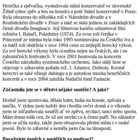
Herečka a zpěvačka, vystudovala státní konzervatoř ve slovenské
Žilině (obor zpěv a hru na housle) a poté Státní konzervatoř v Praze.
Byla obsazena do několika rolí v Národním divadle a v
Realistickém divadle v Praze a také se stala jednou ze zakládajících
členů divadla Imaginace. Její filmovou kariéru odstartoval film
režiséra I. Balaďi, Prázdniny (1974). Za svou roli čertíka v
Princezně ze mlejna byla roku 1995 nominována na Českého lva a
za tutéž roli obdržela v roce 1994 cenu za nejlepší herecký výkon.
Za své herecké výkony byla oceněna nejen na českých, ale i na
zahraničních festivalech. V roce 2001 hostovala na koncertu
Českého národního symfonického orchestru. Jako stálý host se
objevuje v zábavném pořadu rež. J. Adamce, Dobroty. Kromě
herectví se také věnuje dabingu a je autorkou mnoha benefičních
koncertů a v roce 2004 založila Nadační fond Fantazie.
Zúčastnila jste se v dětství nějaké soutěže? A jaké?
Hodně jsem sportovala, dělala balet, hrála na housle, zpívala a
tančila. V týdnu jsem každý den chodila večer domů a o víkendu
jsem se zúčastňovala soutěží ať ve zpěvu, recitaci, tanci nebo sportu.
Mám doma tolik cen, že už ani nevím co k čemu patří. Na základce
jsem se učila rusky, takže jsem obsazovala přední místa i v ruské
poesii. Bylo to zábavné a neměla jsem čas na hlouposti.
Považujete úspěch v soutěžích za motivaci?