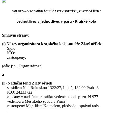
SMLOUVA O PODMÍNKÁCH ÚČASTI V SOUTĚŽI „ZLATÝ OŘÍŠEK“
Jednotlivec a jednotlivec v páru - Krajské kolo
Smluvní strany:
(i)
Název organizátora krajského kola soutěže Zlatý oříšek
Sídlo:
IČO:
zastoupený:
(dále jen „
Organizátor
“)
a
(ii)
Nadační fond Zlatý oříšek
se sídlem Nad Rokoskou 1322/27, Libeň, 182 00 Praha 8
IČO: 24233722
zapsaný v nadačním rejstříku vedeném pod sp. zn. N 977
vedenou u Městského soudu v Praze
zastoupený Mgr. Jiřím Kotmelem, předsedou správní rady