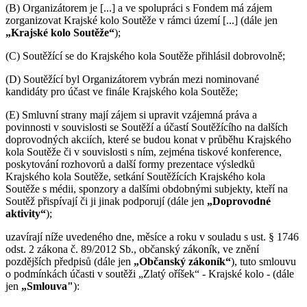
(B) Organizátorem je [...] a ve spolupráci s Fondem má zájem
zorganizovat Krajské kolo Soutěže v rámci území [...] (dále jen
„Krajské kolo Soutěže“
);
(C) Soutěžící se do Krajského kola Soutěže přihlásil dobrovolně;
(D) Soutěžící byl Organizátorem vybrán mezi nominované
kandidáty pro účast ve finále Krajského kola Soutěže;
(E) Smluvní strany mají zájem si upravit vzájemná práva a
povinnosti v souvislosti se Soutěží a účastí Soutěžícího na dalších
doprovodných akciích, které se budou konat v průběhu Krajského
kola Soutěže či v souvislosti s ním, zejména tiskové konference,
poskytování rozhovorů a další formy prezentace výsledků
Krajského kola Soutěže, setkání Soutěžících Krajského kola
Soutěže s médii, sponzory a dalšími obdobnými subjekty, kteří na
Soutěž přispívají či ji jinak podporují (dále jen
„Doprovodné
aktivity“
);
uzavírají níže uvedeného dne, měsíce a roku v souladu s ust. § 1746
odst. 2 zákona č. 89/2012 Sb., občanský zákoník, ve znění
pozdějších předpisů (dále jen
„Občanský zákoník“
), tuto smlouvu
o podmínkách účasti v soutěži „Zlatý oříšek“ - Krajské kolo - (dále
jen
„Smlouva"
):