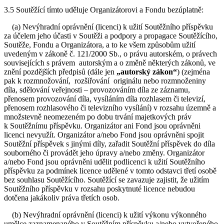
3.5 Soutěžící tímto uděluje Organizátorovi a Fondu bezúplatně:
(a) Nevýhradní oprávnění (licenci) k užití Soutěžního příspěvku
za účelem jeho účasti v Soutěži a podpory a propagace Soutěžícího,
Soutěže, Fondu a Organizátora, a to ke všem způsobům užití
uvedeným v zákoně č. 121/2000 Sb., o právu autorském, o právech
souvisejících s právem autorským a o změně některých zákonů, ve
znění pozdějších předpisů (dále jen
„autorský zákon“
) (zejména
pak k rozmnožování, rozšiřování originálu nebo rozmnoženiny
díla, sdělování veřejnosti – provozováním díla ze záznamu,
přenosem provozování díla, vysíláním díla rozhlasem či televizí,
přenosem rozhlasového či televizního vysílání) v rozsahu územně a
množstevně neomezeném po dobu trvání majetkových práv
k Soutěžnímu příspěvku. Organizátor ani Fond jsou oprávněni
licenci nevyužít. Organizátor a/nebo Fond jsou oprávněni spojit
Soutěžní příspěvek s jinými díly, zařadit Soutěžní příspěvek do díla
souborného či provádět jeho úpravy a/nebo změny. Organizátor
a/nebo Fond jsou oprávněni udělit podlicenci k užití Soutěžního
příspěvku za podmínek licence udělené v tomto odstavci třetí osobě
bez souhlasu Soutěžícího. Soutěžící se zavazuje zajistit, že užitím
Soutěžního příspěvku v rozsahu poskytnuté licence nebudou
dotčena jakákoliv práva třetích osob.
(b) Nevýhradní oprávnění (licenci) k užití výkonu výkonného
umělce zaznamenaného v Soutěžním příspěvku a/nebo vytvořeného