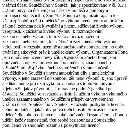
v rámci účasti Soutěžícího v Soutěži, jak je specifikováno v čl. 3.1 a
3.2 Smlouvy, za účelem jeho účasti v Soutěži a podpory a
propagace Soutěžícího, Soutěže, Fondu a Organizátora, a to ke
všem způsobům užití uměleckého výkonu uvedeným v autorském
zákoně (zejména pak k vysílání a jinému sdělování živého výkonu
veřejnosti, k záznamu živého výkonu, k rozmnožování
zaznamenaného výkonu, k rozšiřování rozmnoženin
zaznamenaného výkonu, ke sdělování zaznamenaného výkonu
veřejnosti), v rozsahu územně a množstevně neomezeném po dobu
trvání majetkových práv k uměleckému výkonu. Organizátor a Fond
jsou oprávněni licenci nevyužít. Organizátor a/nebo Fond jsou
oprávněni spojit výkon výkonného umělce zaznamenaného
v Soutěžním příspěvku a/nebo vytvořeného v rámci účasti
Soutěžícího v Soutěži s jinými autorskými díly a uměleckými
výkony, k jeho zařazení do souboru děl nebo výkonů, k jeho úpravě
a editaci nutné pro užití výkonu v souladu s touto Smlouvou a
k jeho užití jak v původní, tak upravené podobě (vcelku i po
částech). Soutěžící se zavazuje zajistit, že užitím výkonu výkonného
umělce zaznamenaného v Soutěžním příspěvku/vytvořeného
v rámci účasti Soutěžícího v Soutěži, v rozsahu poskytnuté licence,
nebudou dotčena jakákoliv práva třetích osob. Součástí licence
udělené dle tohoto odstavce je také oprávnění Organizátora a Fondu
udělit, každý samostatně, třetí osobě bez souhlasu Soutěžícího
podlicenci ve shodném rozsahu s poskytnutou licencí.