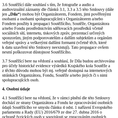
3.6 Soutěžící dále souhlasí s tím, že fotografie a audio a
audiovizuální záznamy dle článků 3.1, 3.3 a 3.5 této Smlouvy (dále
jen
„Díla“
) mohou být Organizátorem, Fondem, jimi pověřenými
osobami a osobami spolupracujícími s Organizátorem a/nebo
Fondem použity k propagaci Soutěžícího, Soutěže, Organizátora
a/nebo Fondu prostřednictvím sdělovacích prostředků včetně
sociálních sítí, internetu, tiskových zpráv, prezentací určených
sponzorům, jiným podporovatelům a dalším subjektům a orgánům
veřejné správy a veškerými dalšími formami (včetně těch, které
k datu uzavření této Smlouvy neexistují). Tato propagace ovšem
nesmí poškozovat důstojnost Soutěžícího.
3.7 Soutěžící bere na vědomí a souhlasí, že Díla budou archivována
pro účely historické evidence výsledků Krajského kola Soutěže a
z těchto důvodu mohou být mj. veřejně dostupná na internetových
stránkách Organizátora, Fondu, Soutěže a/nebo jiných či s nimi
spolupracujících osob.
4. Osobní údaje
4.1 Soutěžící bere na vědomí, že v rámci plnění dle této Smlouvy
dochází ze strany Organizátora a Fondu ke zpracovávání osobních
údajů Soutěžícího ve smyslu článku 4 odst. 1 nařízení Evropského
parlamentu a Rady (EU) 2016/679 ze dne 27. dubna 2016 o
ochraně fyzických osob v souvislosti se zpracováním osobních