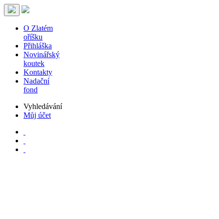
O Zlatém
oříšku
Přihláška
Novinářský
koutek
Kontakty
Nadační
fond
Vyhledávání
Můj účet