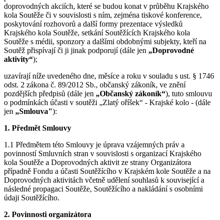
doprovodných akciích, které se budou konat v průběhu Krajského
kola Soutěže či v souvislosti s ním, zejména tiskové konference,
poskytování rozhovorů a další formy prezentace výsledků
Krajského kola Soutěže, setkání Soutěžících Krajského kola
Soutěže s médii, sponzory a dalšími obdobnými subjekty, kteří na
Soutěž přispívají či ji jinak podporují (dále jen
„Doprovodné
aktivity“
);
uzavírají níže uvedeného dne, měsíce a roku v souladu s ust. § 1746
odst. 2 zákona č. 89/2012 Sb., občanský zákoník, ve znění
pozdějších předpisů (dále jen
„Občanský zákoník“
), tuto smlouvu
o podmínkách účasti v soutěži „Zlatý oříšek“ - Krajské kolo - (dále
jen
„Smlouva"
):
1. Předmět Smlouvy
1.1 Předmětem této Smlouvy je úprava vzájemných práv a
povinností Smluvních stran v souvislosti s organizací Krajského
kola Soutěže a Doprovodných aktivit ze strany Organizátora
případně Fondu a účasti Soutěžícího v Krajském kole Soutěže a na
Doprovodných aktivitách včetně udělení souhlasů k související a
následné propagaci Soutěže, Soutěžícího a nakládání s osobními
údaji Soutěžícího.
2. Povinnosti organizátora