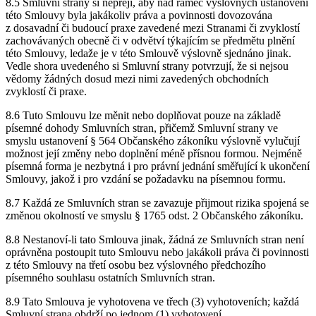
8.5 Smluvní strany si nepřejí, aby nad rámec výslovných ustanovení
této Smlouvy byla jakákoliv práva a povinnosti dovozována
z dosavadní či budoucí praxe zavedené mezi Stranami či zvyklostí
zachovávaných obecně či v odvětví týkajícím se předmětu plnění
této Smlouvy, ledaže je v této Smlouvě výslovně sjednáno jinak.
Vedle shora uvedeného si Smluvní strany potvrzují, že si nejsou
vědomy žádných dosud mezi nimi zavedených obchodních
zvyklostí či praxe.
8.6 Tuto Smlouvu lze měnit nebo doplňovat pouze na základě
písemné dohody Smluvních stran, přičemž Smluvní strany ve
smyslu ustanovení § 564 Občanského zákoníku výslovně vylučují
možnost její změny nebo doplnění méně přísnou formou. Nejméně
písemná forma je nezbytná i pro právní jednání směřující k ukončení
Smlouvy, jakož i pro vzdání se požadavku na písemnou formu.
8.7 Každá ze Smluvních stran se zavazuje přijmout rizika spojená se
změnou okolností ve smyslu § 1765 odst. 2 Občanského zákoníku.
8.8 Nestanoví-li tato Smlouva jinak, žádná ze Smluvních stran není
oprávněna postoupit tuto Smlouvu nebo jakákoli práva či povinnosti
z této Smlouvy na třetí osobu bez výslovného předchozího
písemného souhlasu ostatních Smluvních stran.
8.9 Tato Smlouva je vyhotovena ve třech (3) vyhotoveních; každá
Smluvní strana obdrží po jednom (1) vyhotovení.