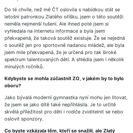
Do té chvíle, než mě ČT oslovila s nabídkou stát se
letošní patronkou Zlatého oříšku, jsem o této soutěži
neměla nejmenší tušení. Ale ihned poté jsem si
vyhledala na internetu informace a byla jsem
překvapená, že taková soutěž existuje. Že se nejedná
o soutěž jen pro sportovně nadanou mládež, ale byla
jsem mile překvapená, že je určená pro tak široké
spektrum talentovaných dětí. A shlédla jsem i několik
minulých ročníků.
Kdybyste se mohla zúčastnit ZO, v jakém by to bylo
oboru?
Jako bývalá moderní gymnastka nyní mohu jen litovat,
že jsem se jako dítě také nepřihlásila. Je to určitě
skvělá příležitost pro děti i rodiče zviditelnit se nebo
oslovit sponzory.
Co byste vzkázala těm, kteří se snažili, ale Zlatý