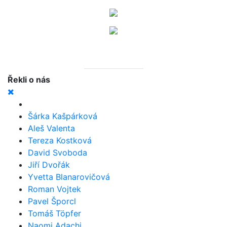
Řekli o nás
Šárka Kašpárková
Aleš Valenta
Tereza Kostková
David Svoboda
Jiří Dvořák
Yvetta Blanarovičová
Roman Vojtek
Pavel Šporcl
Tomáš Töpfer
Naomi Adachi