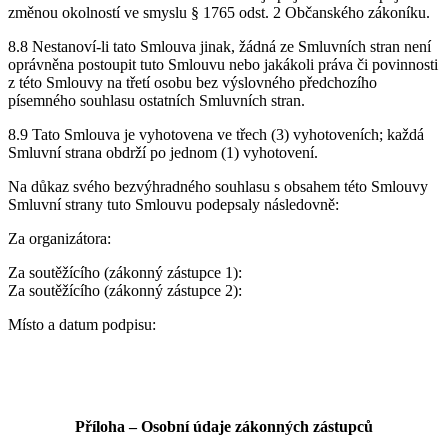
změnou okolností ve smyslu § 1765 odst. 2 Občanského zákoníku.
8.8 Nestanoví-li tato Smlouva jinak, žádná ze Smluvních stran není
oprávněna postoupit tuto Smlouvu nebo jakákoli práva či povinnosti
z této Smlouvy na třetí osobu bez výslovného předchozího
písemného souhlasu ostatních Smluvních stran.
8.9 Tato Smlouva je vyhotovena ve třech (3) vyhotoveních; každá
Smluvní strana obdrží po jednom (1) vyhotovení.
Na důkaz svého bezvýhradného souhlasu s obsahem této Smlouvy
Smluvní strany tuto Smlouvu podepsaly následovně:
Za organizátora:
Za soutěžícího (zákonný zástupce 1):
Za soutěžícího (zákonný zástupce 2):
Místo a datum podpisu:
Příloha – Osobní údaje zákonných zástupců