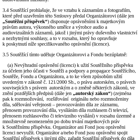
3.4 Soutěžící prohlašuje, že ve vztahu k záznamům a fotografiím,
které před uzavřením této Smlouvy předal Organizátorovi (dále jen
„Soutěžní příspěvek“
) disponuje oprávněními k majetkovým
právům autora, výkonného umělce a výrobce audio a
audiovizuálních záznamů, jakož i jinými právy duševního vlastnictví
a nezbytnými souhlasy, a to v rozsahu, který ho opravňuje
k poskytnutí níže specifikovaného oprávnění (licence).
3.5 Soutěžící tímto uděluje Organizátorovi a Fondu bezúplatně:
(a) Nevýhradní oprávnění (licenci) k užití Soutěžního příspěvku
za účelem jeho účasti v Soutěži a podpory a propagace Soutěžícího,
Soutěže, Fondu a Organizátora, a to ke všem způsobům užití
uvedeným v zákoně č. 121/2000 Sb., o právu autorském, o právech
souvisejících s právem autorským a o změně některých zákonů, ve
znění pozdějších předpisů (dále jen
„autorský zákon“
) (zejména
pak k rozmnožování, rozšiřování originálu nebo rozmnoženiny
díla, sdělování veřejnosti – provozováním díla ze záznamu,
přenosem provozování díla, vysíláním díla rozhlasem či televizí,
přenosem rozhlasového či televizního vysílání) v rozsahu územně a
množstevně neomezeném po dobu trvání majetkových práv
k Soutěžnímu příspěvku. Organizátor ani Fond jsou oprávněni
licenci nevyužít. Organizátor a/nebo Fond jsou oprávněni spojit
Soutěžní příspěvek s jinými díly, zařadit Soutěžní příspěvek do díla