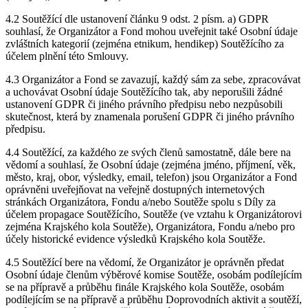
4.2 Soutěžící dle ustanovení článku 9 odst. 2 písm. a) GDPR
souhlasí, že Organizátor a Fond mohou uveřejnit také Osobní údaje
zvláštních kategorií (zejména etnikum, hendikep) Soutěžícího za
účelem plnění této Smlouvy.
4.3 Organizátor a Fond se zavazují, každý sám za sebe, zpracovávat
a uchovávat Osobní údaje Soutěžícího tak, aby neporušili žádné
ustanovení GDPR či jiného právního předpisu nebo nezpůsobili
skutečnost, která by znamenala porušení GDPR či jiného právního
předpisu.
4.4 Soutěžící, za každého ze svých členů samostatně, dále bere na
vědomí a souhlasí, že Osobní údaje (zejména jméno, příjmení, věk,
město, kraj, obor, výsledky, email, telefon) jsou Organizátor a Fond
oprávněni uveřejňovat na veřejně dostupných internetových
stránkách Organizátora, Fondu a/nebo Soutěže spolu s Díly za
účelem propagace Soutěžícího, Soutěže (ve vztahu k Organizátorovi
zejména Krajského kola Soutěže), Organizátora, Fondu a/nebo pro
účely historické evidence výsledků Krajského kola Soutěže.
4.5 Soutěžící bere na vědomí, že Organizátor je oprávněn předat
Osobní údaje členům výběrové komise Soutěže, osobám podílejícím
se na přípravě a průběhu finále Krajského kola Soutěže, osobám
podílejícím se na přípravě a průběhu Doprovodních aktivit a soutěží,