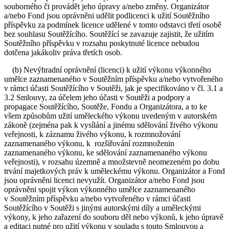
souborného či provádět jeho úpravy a/nebo změny. Organizátor
a/nebo Fond jsou oprávněni udělit podlicenci k užití Soutěžního
příspěvku za podmínek licence udělené v tomto odstavci třetí osobě
bez souhlasu Soutěžícího. Soutěžící se zavazuje zajistit, že užitím
Soutěžního příspěvku v rozsahu poskytnuté licence nebudou
dotčena jakákoliv práva třetích osob.
(b) Nevýhradní oprávnění (licenci) k užití výkonu výkonného
umělce zaznamenaného v Soutěžním příspěvku a/nebo vytvořeného
v rámci účasti Soutěžícího v Soutěži, jak je specifikováno v čl. 3.1 a
3.2 Smlouvy, za účelem jeho účasti v Soutěži a podpory a
propagace Soutěžícího, Soutěže, Fondu a Organizátora, a to ke
všem způsobům užití uměleckého výkonu uvedeným v autorském
zákoně (zejména pak k vysílání a jinému sdělování živého výkonu
veřejnosti, k záznamu živého výkonu, k rozmnožování
zaznamenaného výkonu, k rozšiřování rozmnoženin
zaznamenaného výkonu, ke sdělování zaznamenaného výkonu
veřejnosti), v rozsahu územně a množstevně neomezeném po dobu
trvání majetkových práv k uměleckému výkonu. Organizátor a Fond
jsou oprávněni licenci nevyužít. Organizátor a/nebo Fond jsou
oprávněni spojit výkon výkonného umělce zaznamenaného
v Soutěžním příspěvku a/nebo vytvořeného v rámci účasti
Soutěžícího v Soutěži s jinými autorskými díly a uměleckými
výkony, k jeho zařazení do souboru děl nebo výkonů, k jeho úpravě
a editaci nutné pro užití výkonu v souladu s touto Smlouvou a