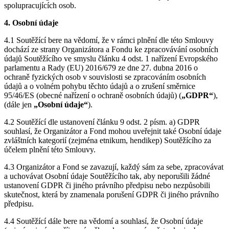
spolupracujících osob.
4. Osobní údaje
4.1 Soutěžící bere na vědomí, že v rámci plnění dle této Smlouvy
dochází ze strany Organizátora a Fondu ke zpracovávání osobních
údajů Soutěžícího ve smyslu článku 4 odst. 1 nařízení Evropského
parlamentu a Rady (EU) 2016/679 ze dne 27. dubna 2016 o
ochraně fyzických osob v souvislosti se zpracováním osobních
údajů a o volném pohybu těchto údajů a o zrušení směrnice
95/46/ES (obecné nařízení o ochraně osobních údajů) (
„GDPR“
),
(dále jen
„Osobní údaje“
).
4.2 Soutěžící dle ustanovení článku 9 odst. 2 písm. a) GDPR
souhlasí, že Organizátor a Fond mohou uveřejnit také Osobní údaje
zvláštních kategorií (zejména etnikum, hendikep) Soutěžícího za
účelem plnění této Smlouvy.
4.3 Organizátor a Fond se zavazují, každý sám za sebe, zpracovávat
a uchovávat Osobní údaje Soutěžícího tak, aby neporušili žádné
ustanovení GDPR či jiného právního předpisu nebo nezpůsobili
skutečnost, která by znamenala porušení GDPR či jiného právního
předpisu.
4.4 Soutěžící dále bere na vědomí a souhlasí, že Osobní údaje