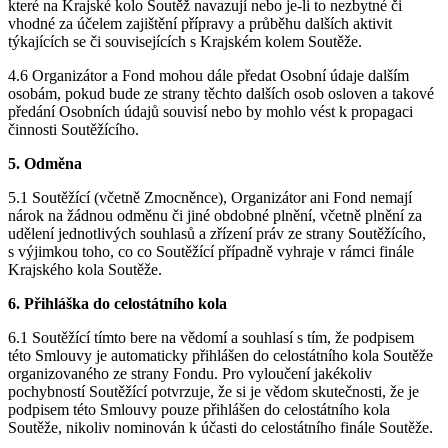
které na Krajské kolo Soutěž navazují nebo je-li to nezbytné či
vhodné za účelem zajištění přípravy a průběhu dalších aktivit
týkajících se či souvisejících s Krajském kolem Soutěže.
4.6 Organizátor a Fond mohou dále předat Osobní údaje dalším
osobám, pokud bude ze strany těchto dalších osob osloven a takové
předání Osobních údajů souvisí nebo by mohlo vést k propagaci
činnosti Soutěžícího.
5. Odměna
5.1 Soutěžící (včetně Zmocněnce), Organizátor ani Fond nemají
nárok na žádnou odměnu či jiné obdobné plnění, včetně plnění za
udělení jednotlivých souhlasů a zřízení práv ze strany Soutěžícího,
s výjimkou toho, co co Soutěžící případně vyhraje v rámci finále
Krajského kola Soutěže.
6. Přihláška do celostátního kola
6.1 Soutěžící tímto bere na vědomí a souhlasí s tím, že podpisem
této Smlouvy je automaticky přihlášen do celostátního kola Soutěže
organizovaného ze strany Fondu. Pro vyloučení jakékoliv
pochybností Soutěžící potvrzuje, že si je vědom skutečnosti, že je
podpisem této Smlouvy pouze přihlášen do celostátního kola
Soutěže, nikoliv nominován k účasti do celostátního finále Soutěže.