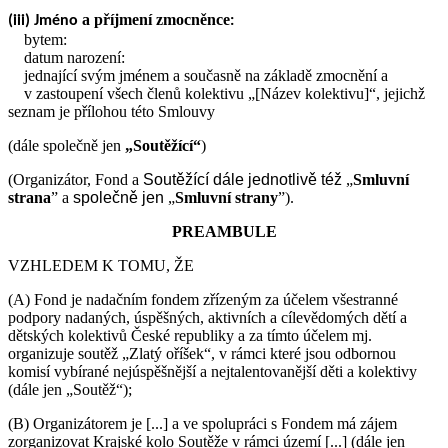
a příjmení zmocněnce
(iii) Jméno
:
bytem:
datum narození:
jednající svým jménem a současně na základě zmocnění a
v zastoupení všech členů kolektivu „[Název kolektivu]“, jejichž
seznam je přílohou této Smlouvy
(dále společně jen
„Soutěžící“
)
(Organizátor, Fond a
Soutěžící
dále jednotlivě též
„
Smluvní
strana
” a
společně jen
„
Smluvní strany
”).
PREAMBULE
VZHLEDEM K TOMU, ŽE
(A) Fond je nadačním fondem zřízeným za účelem všestranné
podpory nadaných, úspěšných, aktivních a cílevědomých dětí a
dětských kolektivů České republiky a za tímto účelem mj.
organizuje soutěž „Zlatý oříšek“, v rámci které jsou odbornou
komisí vybírané nejúspěšnější a nejtalentovanější děti a kolektivy
(dále jen „Soutěž“);
(B) Organizátorem je [...] a ve spolupráci s Fondem má zájem
zorganizovat Krajské kolo Soutěže v rámci území [...] (dále jen