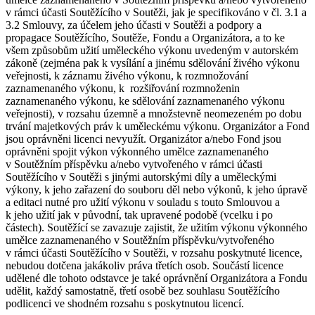
v rámci účasti Soutěžícího v Soutěži, jak je specifikováno v čl. 3.1 a
3.2 Smlouvy, za účelem jeho účasti v Soutěži a podpory a
propagace Soutěžícího, Soutěže, Fondu a Organizátora, a to ke
všem způsobům užití uměleckého výkonu uvedeným v autorském
zákoně (zejména pak k vysílání a jinému sdělování živého výkonu
veřejnosti, k záznamu živého výkonu, k rozmnožování
zaznamenaného výkonu, k rozšiřování rozmnoženin
zaznamenaného výkonu, ke sdělování zaznamenaného výkonu
veřejnosti), v rozsahu územně a množstevně neomezeném po dobu
trvání majetkových práv k uměleckému výkonu. Organizátor a Fond
jsou oprávněni licenci nevyužít. Organizátor a/nebo Fond jsou
oprávněni spojit výkon výkonného umělce zaznamenaného
v Soutěžním příspěvku a/nebo vytvořeného v rámci účasti
Soutěžícího v Soutěži s jinými autorskými díly a uměleckými
výkony, k jeho zařazení do souboru děl nebo výkonů, k jeho úpravě
a editaci nutné pro užití výkonu v souladu s touto Smlouvou a
k jeho užití jak v původní, tak upravené podobě (vcelku i po
částech). Soutěžící se zavazuje zajistit, že užitím výkonu výkonného
umělce zaznamenaného v Soutěžním příspěvku/vytvořeného
v rámci účasti Soutěžícího v Soutěži, v rozsahu poskytnuté licence,
nebudou dotčena jakákoliv práva třetích osob. Součástí licence
udělené dle tohoto odstavce je také oprávnění Organizátora a Fondu
udělit, každý samostatně, třetí osobě bez souhlasu Soutěžícího
podlicenci ve shodném rozsahu s poskytnutou licencí.