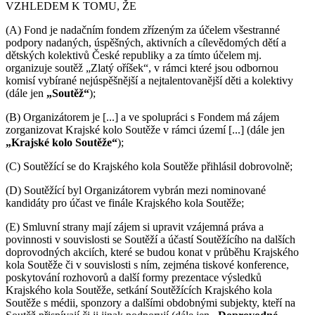
VZHLEDEM K TOMU, ŽE
(A) Fond je nadačním fondem zřízeným za účelem všestranné
podpory nadaných, úspěšných, aktivních a cílevědomých dětí a
dětských kolektivů České republiky a za tímto účelem mj.
organizuje soutěž „Zlatý oříšek“, v rámci které jsou odbornou
komisí vybírané nejúspěšnější a nejtalentovanější děti a kolektivy
(dále jen
„Soutěž“
);
(B) Organizátorem je [...] a ve spolupráci s Fondem má zájem
zorganizovat Krajské kolo Soutěže v rámci území [...] (dále jen
„Krajské kolo Soutěže“
);
(C) Soutěžící se do Krajského kola Soutěže přihlásil dobrovolně;
(D) Soutěžící byl Organizátorem vybrán mezi nominované
kandidáty pro účast ve finále Krajského kola Soutěže;
(E) Smluvní strany mají zájem si upravit vzájemná práva a
povinnosti v souvislosti se Soutěží a účastí Soutěžícího na dalších
doprovodných akciích, které se budou konat v průběhu Krajského
kola Soutěže či v souvislosti s ním, zejména tiskové konference,
poskytování rozhovorů a další formy prezentace výsledků
Krajského kola Soutěže, setkání Soutěžících Krajského kola
Soutěže s médii, sponzory a dalšími obdobnými subjekty, kteří na