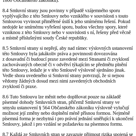
1800 Občanského zákoníku).
8.4 Smluvní strany jsou povinny v případě vzájemného sporu
vyplývajícího z této Smlouvy nebo vzniklého v souvislosti s touto
Smlouvou vyvinout přiměřené úsilí k jeho smírnému řešení. Pokud
nedojde ke smírnému vyřešení sporu, budou všechny spory, které
vzniknou z této Smlouvy nebo v souvislosti s ní, řešeny před věcně
a místně příslušnými soudy České republiky.
8.5 Smluvní strany si nepřejí, aby nad rámec výslovných ustanovení
této Smlouvy byla jakákoliv práva a povinnosti dovozována
z dosavadní či budoucí praxe zavedené mezi Stranami či zvyklostí
zachovávaných obecně či v odvětví týkajícím se předmětu plnění
této Smlouvy, ledaže je v této Smlouvě výslovně sjednáno jinak.
Vedle shora uvedeného si Smluvní strany potvrzují, že si nejsou
vědomy žádných dosud mezi nimi zavedených obchodních
zvyklostí či praxe.
8.6 Tuto Smlouvu lze měnit nebo doplňovat pouze na základě
písemné dohody Smluvních stran, přičemž Smluvní strany ve
smyslu ustanovení § 564 Občanského zákoníku výslovně vylučují
možnost její změny nebo doplnění méně přísnou formou. Nejméně
písemná forma je nezbytná i pro právní jednání směřující k ukončení
Smlouvy, jakož i pro vzdání se požadavku na písemnou formu.
8.7 Každá ze Smluvních stran se zavazuje přijmout rizika spojená se