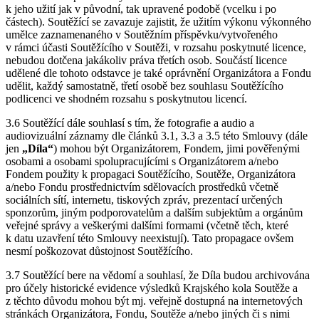
k jeho užití jak v původní, tak upravené podobě (vcelku i po
částech). Soutěžící se zavazuje zajistit, že užitím výkonu výkonného
umělce zaznamenaného v Soutěžním příspěvku/vytvořeného
v rámci účasti Soutěžícího v Soutěži, v rozsahu poskytnuté licence,
nebudou dotčena jakákoliv práva třetích osob. Součástí licence
udělené dle tohoto odstavce je také oprávnění Organizátora a Fondu
udělit, každý samostatně, třetí osobě bez souhlasu Soutěžícího
podlicenci ve shodném rozsahu s poskytnutou licencí.
3.6 Soutěžící dále souhlasí s tím, že fotografie a audio a
audiovizuální záznamy dle článků 3.1, 3.3 a 3.5 této Smlouvy (dále
jen
„Díla“
) mohou být Organizátorem, Fondem, jimi pověřenými
osobami a osobami spolupracujícími s Organizátorem a/nebo
Fondem použity k propagaci Soutěžícího, Soutěže, Organizátora
a/nebo Fondu prostřednictvím sdělovacích prostředků včetně
sociálních sítí, internetu, tiskových zpráv, prezentací určených
sponzorům, jiným podporovatelům a dalším subjektům a orgánům
veřejné správy a veškerými dalšími formami (včetně těch, které
k datu uzavření této Smlouvy neexistují). Tato propagace ovšem
nesmí poškozovat důstojnost Soutěžícího.
3.7 Soutěžící bere na vědomí a souhlasí, že Díla budou archivována
pro účely historické evidence výsledků Krajského kola Soutěže a
z těchto důvodu mohou být mj. veřejně dostupná na internetových
stránkách Organizátora, Fondu, Soutěže a/nebo jiných či s nimi