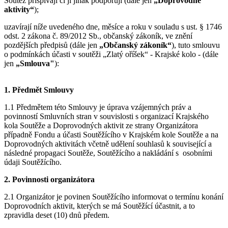
Soutěž přispívají či ji jinak podporují (dále jen
„Doprovodné
aktivity“
);
uzavírají níže uvedeného dne, měsíce a roku v souladu s ust. § 1746
odst. 2 zákona č. 89/2012 Sb., občanský zákoník, ve znění
pozdějších předpisů (dále jen
„Občanský zákoník“
), tuto smlouvu
o podmínkách účasti v soutěži „Zlatý oříšek“ - Krajské kolo - (dále
jen
„Smlouva"
):
1. Předmět Smlouvy
1.1 Předmětem této Smlouvy je úprava vzájemných práv a
povinností Smluvních stran v souvislosti s organizací Krajského
kola Soutěže a Doprovodných aktivit ze strany Organizátora
případně Fondu a účasti Soutěžícího v Krajském kole Soutěže a na
Doprovodných aktivitách včetně udělení souhlasů k související a
následné propagaci Soutěže, Soutěžícího a nakládání s osobními
údaji Soutěžícího.
2. Povinnosti organizátora
2.1 Organizátor je povinen Soutěžícího informovat o termínu konání
Doprovodních aktivit, kterých se má Soutěžící účastnit, a to
zpravidla deset (10) dnů předem.