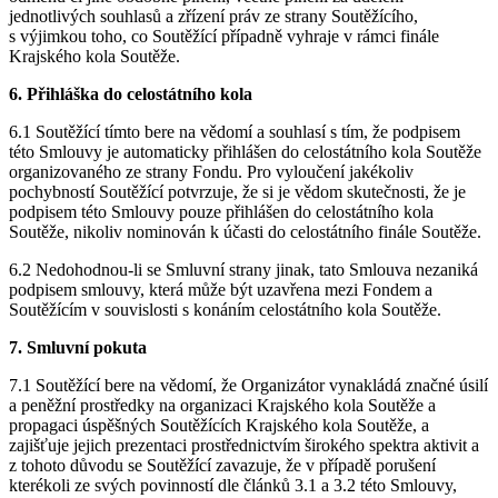
jednotlivých souhlasů a zřízení práv ze strany Soutěžícího,
s výjimkou toho, co Soutěžící případně vyhraje v rámci finále
Krajského kola Soutěže.
6. Přihláška do celostátního kola
6.1 Soutěžící tímto bere na vědomí a souhlasí s tím, že podpisem
této Smlouvy je automaticky přihlášen do celostátního kola Soutěže
organizovaného ze strany Fondu. Pro vyloučení jakékoliv
pochybností Soutěžící potvrzuje, že si je vědom skutečnosti, že je
podpisem této Smlouvy pouze přihlášen do celostátního kola
Soutěže, nikoliv nominován k účasti do celostátního finále Soutěže.
6.2 Nedohodnou-li se Smluvní strany jinak, tato Smlouva nezaniká
podpisem smlouvy, která může být uzavřena mezi Fondem a
Soutěžícím v souvislosti s konáním celostátního kola Soutěže.
7. Smluvní pokuta
7.1 Soutěžící bere na vědomí, že Organizátor vynakládá značné úsilí
a peněžní prostředky na organizaci Krajského kola Soutěže a
propagaci úspěšných Soutěžících Krajského kola Soutěže, a
zajišťuje jejich prezentaci prostřednictvím širokého spektra aktivit a
z tohoto důvodu se Soutěžící zavazuje, že v případě porušení
kterékoli ze svých povinností dle článků 3.1 a 3.2 této Smlouvy,