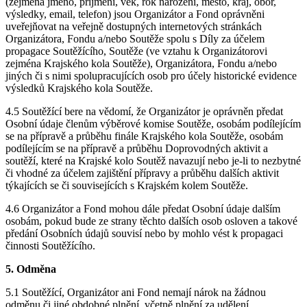
(zejména jméno, příjmení, věk, rok narození, město, kraj, obor,
výsledky, email, telefon) jsou Organizátor a Fond oprávněni
uveřejňovat na veřejně dostupných internetových stránkách
Organizátora, Fondu a/nebo Soutěže spolu s Díly za účelem
propagace Soutěžícího, Soutěže (ve vztahu k Organizátorovi
zejména Krajského kola Soutěže), Organizátora, Fondu a/nebo
jiných či s nimi spolupracujících osob pro účely historické evidence
výsledků Krajského kola Soutěže.
4.5 Soutěžící bere na vědomí, že Organizátor je oprávněn předat
Osobní údaje členům výběrové komise Soutěže, osobám podílejícím
se na přípravě a průběhu finále Krajského kola Soutěže, osobám
podílejícím se na přípravě a průběhu Doprovodných aktivit a
soutěží, které na Krajské kolo Soutěž navazují nebo je-li to nezbytné
či vhodné za účelem zajištění přípravy a průběhu dalších aktivit
týkajících se či souvisejících s Krajském kolem Soutěže.
4.6 Organizátor a Fond mohou dále předat Osobní údaje dalším
osobám, pokud bude ze strany těchto dalších osob osloven a takové
předání Osobních údajů souvisí nebo by mohlo vést k propagaci
činnosti Soutěžícího.
5. Odměna
5.1 Soutěžící, Organizátor ani Fond nemají nárok na žádnou
odměnu či jiné obdobné plnění, včetně plnění za udělení