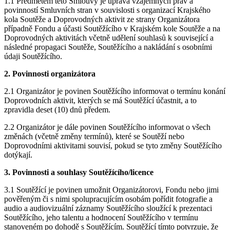
1.1 Předmětem této Smlouvy je úprava vzájemných práv a
povinností Smluvních stran v souvislosti s organizací Krajského
kola Soutěže a Doprovodných aktivit ze strany Organizátora
případně Fondu a účasti Soutěžícího v Krajském kole Soutěže a na
Doprovodných aktivitách včetně udělení souhlasů k související a
následné propagaci Soutěže, Soutěžícího a nakládání s osobními
údaji Soutěžícího.
2. Povinnosti organizátora
2.1 Organizátor je povinen Soutěžícího informovat o termínu konání
Doprovodních aktivit, kterých se má Soutěžící účastnit, a to
zpravidla deset (10) dnů předem.
2.2 Organizátor je dále povinen Soutěžícího informovat o všech
změnách (včetně změny termínů), které se Soutěží nebo
Doprovodními aktivitami souvisí, pokud se tyto změny Soutěžícího
dotýkají.
3. Povinnosti a souhlasy Soutěžícího/licence
3.1 Soutěžící je povinen umožnit Organizátorovi, Fondu nebo jimi
pověřeným či s nimi spolupracujícím osobám pořídit fotografie a
audio a audiovizuální záznamy Soutěžícího sloužící k prezentaci
Soutěžícího, jeho talentu a hodnocení Soutěžícího v termínu
stanoveném po dohodě s Soutěžícím. Soutěžící tímto potvrzuje, že