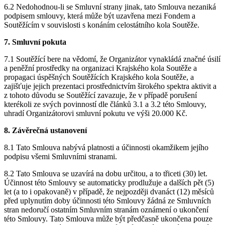
6.2 Nedohodnou-li se Smluvní strany jinak, tato Smlouva nezaniká
podpisem smlouvy, která může být uzavřena mezi Fondem a
Soutěžícím v souvislosti s konáním celostátního kola Soutěže.
7. Smluvní pokuta
7.1 Soutěžící bere na vědomí, že Organizátor vynakládá značné úsilí
a peněžní prostředky na organizaci Krajského kola Soutěže a
propagaci úspěšných Soutěžících Krajského kola Soutěže, a
zajišťuje jejich prezentaci prostřednictvím širokého spektra aktivit a
z tohoto důvodu se Soutěžící zavazuje, že v případě porušení
kterékoli ze svých povinností dle článků 3.1 a 3.2 této Smlouvy,
uhradí Organizátorovi smluvní pokutu ve výši 20.000 Kč.
8. Závěrečná ustanovení
8.1 Tato Smlouva nabývá platnosti a účinnosti okamžikem jejího
podpisu všemi Smluvními stranami.
8.2 Tato Smlouva se uzavírá na dobu určitou, a to třiceti (30) let.
Účinnost této Smlouvy se automaticky prodlužuje a dalších pět (5)
let (a to i opakovaně) v případě, že nejpozději dvanáct (12) měsíců
před uplynutím doby účinnosti této Smlouvy žádná ze Smluvních
stran nedoručí ostatním Smluvním stranám oznámení o ukončení
této Smlouvy. Tato Smlouva může být předčasně ukončena pouze