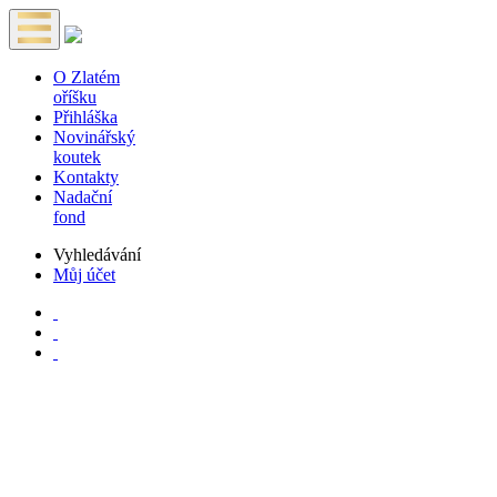
O Zlatém
oříšku
Přihláška
Novinářský
koutek
Kontakty
Nadační
fond
Vyhledávání
Můj účet