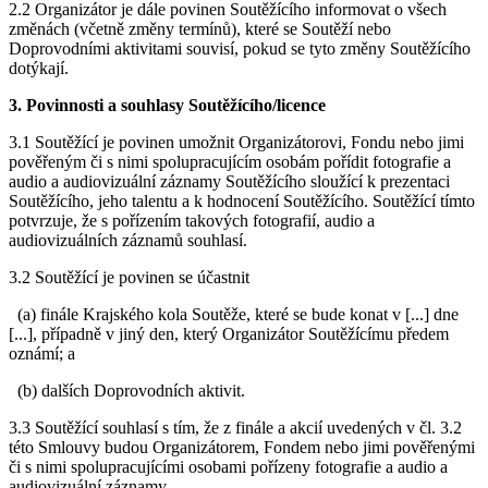
2.2 Organizátor je dále povinen Soutěžícího informovat o všech
změnách (včetně změny termínů), které se Soutěží nebo
Doprovodními aktivitami souvisí, pokud se tyto změny Soutěžícího
dotýkají.
3. Povinnosti a souhlasy Soutěžícího/licence
3.1 Soutěžící je povinen umožnit Organizátorovi, Fondu nebo jimi
pověřeným či s nimi spolupracujícím osobám pořídit fotografie a
audio a audiovizuální záznamy Soutěžícího sloužící k prezentaci
Soutěžícího, jeho talentu a k hodnocení Soutěžícího. Soutěžící tímto
potvrzuje, že s pořízením takových fotografií, audio a
audiovizuálních záznamů souhlasí.
3.2 Soutěžící je povinen se účastnit
(a) finále Krajského kola Soutěže, které se bude konat v [...] dne
[...], případně v jiný den, který Organizátor Soutěžícímu předem
oznámí; a
(b) dalších Doprovodních aktivit.
3.3 Soutěžící souhlasí s tím, že z finále a akcií uvedených v čl. 3.2
této Smlouvy budou Organizátorem, Fondem nebo jimi pověřenými
či s nimi spolupracujícími osobami pořízeny fotografie a audio a
audiovizuální záznamy.