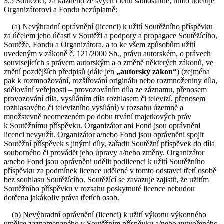
3.5 Soutěžící, za každého ze svých členů samostatně, tímto uděluje
Organizátorovi a Fondu bezúplatně:
(a) Nevýhradní oprávnění (licenci) k užití Soutěžního příspěvku
za účelem jeho účasti v Soutěži a podpory a propagace Soutěžícího,
Soutěže, Fondu a Organizátora, a to ke všem způsobům užití
uvedeným v zákoně č. 121/2000 Sb., právu autorském, o právech
souvisejících s právem autorským a o změně některých zákonů, ve
znění pozdějších předpisů (dále jen
„autorský zákon“
) (zejména
pak k rozmnožování, rozšiřování originálu nebo rozmnoženiny díla,
sdělování veřejnosti – provozováním díla ze záznamu, přenosem
provozování díla, vysíláním díla rozhlasem či televizí, přenosem
rozhlasového či televizního vysílání) v rozsahu územně a
množstevně neomezeném po dobu trvání majetkových práv
k Soutěžnímu příspěvku. Organizátor ani Fond jsou oprávněni
licenci nevyužít. Organizátor a/nebo Fond jsou oprávněni spojit
Soutěžní příspěvek s jinými díly, zařadit Soutěžní příspěvek do díla
souborného či provádět jeho úpravy a/nebo změny. Organizátor
a/nebo Fond jsou oprávněni udělit podlicenci k užití Soutěžního
příspěvku za podmínek licence udělené v tomto odstavci třetí osobě
bez souhlasu Soutěžícího. Soutěžící se zavazuje zajistit, že užitím
Soutěžního příspěvku v rozsahu poskytnuté licence nebudou
dotčena jakákoliv práva třetích osob.
(b) Nevýhradní oprávnění (licenci) k užití výkonu výkonného
umělce zaznamenaného v Soutěžním příspěvku a/nebo vytvořeného