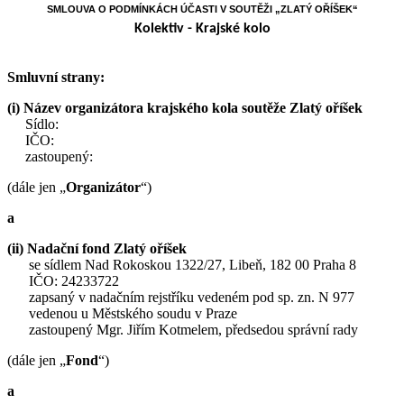
SMLOUVA O PODMÍNKÁCH ÚČASTI V SOUTĚŽI „ZLATÝ OŘÍŠEK“
Kolektiv - Krajské kolo
Smluvní strany:
(i)
Název organizátora krajského kola soutěže Zlatý oříšek
Sídlo:
IČO:
zastoupený:
(dále jen „
Organizátor
“)
a
(ii) Nadační fond Zlatý oříšek
se sídlem Nad Rokoskou 1322/27, Libeň, 182 00 Praha 8
IČO: 24233722
zapsaný v nadačním rejstříku vedeném pod sp. zn. N 977
vedenou u Městského soudu v Praze
zastoupený Mgr. Jiřím Kotmelem, předsedou správní rady
(dále jen „
Fond
“)
a