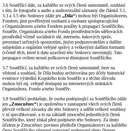
3.6 Soutěžící dále, za každého ze svých členů samostatně, souhlasí
s tím, že fotografie a audio a audiovizuální záznamy dle článků 3.1,
3.3 a 3.5 této Smlouvy (dále jen
„Díla“
) mohou být Organizátorem,
Fondem, jimi pověřenými osobami a osobami spolupracujícími
s Organizátorem a/nebo Fondem použity k propagaci Soutěžícího,
Soutěže, Organizátora a/nebo Fondu prostřednictvím sdělovacích
prostředků včetně sociálních sítí, internetu, tiskových zpráv,
prezentací určených sponzorům, jiným podporovatelům a dalším
subjektům a orgánům veřejné správy a veškerými dalšími formami
(včetně těch, které k datu uzavření této Smlouvy neexistují). Tato
propagace ovšem nesmí poškozovat důstojnost Soutěžícího.
3.7 Soutěžící, za každého ze svých členů samostatně, bere na
vědomí a souhlasí, že Díla budou archivována pro účely historické
evidence výsledků Krajského kola Soutěže a z těchto důvodu
mohou být mj. veřejně dostupná na internetových stránkách
Organizátora, Fondu a/nebo Soutěže.
3.8 Soutěžící prohlašuje, že osoba podepisující za Soutěžícího (dále
jen
„Zmocněnec“
) je oprávněna v zastoupení všech svých členů
převzít veškeré závazky dle této Smlouvy a udělit veškeré souhlasy
v ní specifikované, a to na základě zmocnění jednotlivých členů
Soutěžícího, které získal před podpisem této Smlouvy. Za tímto
účelem je Zmocněnec povinen předložit Organizátorovi za každého
člena Soutěžícího písemné potvrzení podepsané tímto členem