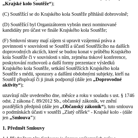
„Krajské kolo Soutěže“
);
(C) Soutěžící se do Krajského kola Soutěže přihlásil dobrovolně;
(D) Soutěžící byl Organizátorem vybrán mezi nominované
kandidáty pro účast ve finále Krajského kola Soutěže;
(F) Smluvní strany mají zájem si upravit vzájemná práva a
povinnosti v souvislosti se Soutěží a účastí Soutěžícího na dalších
doprovodných akciích, které se budou konat v průběhu Krajského
kola Soutěže či v souvislosti s ním, zejména tiskové konference,
poskytování rozhovorů a další formy prezentace výsledků
Krajského kola Soutěže, setkání Soutěžících Krajského kola
Soutěže s médii, sponzory a dalšími obdobnými subjekty, kteří na
Soutěž přispívají či ji jinak podporují (dále jen
„Doprovodné
aktivity“
);
uzavírají níže uvedeného dne, měsíce a roku v souladu s ust. § 1746
odst. 2 zákona č. 89/2012 Sb., občanský zákoník, ve znění
pozdějších předpisů (dále jen
„Občanský zákoník“
), tuto smlouvu
o podmínkách účasti v soutěži „Zlatý oříšek“ - Krajské kolo - (dále
jen
„Smlouva"
):
1. Předmět Smlouvy