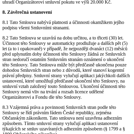
uhradí Organizátorovi smluvní pokutu ve výši 20.000 Kč.
8. Závěrečná ustanovení
8.1 Tato Smlouva nabývá platnosti a účinnosti okamžikem jejího
podpisu všemi Smluvními stranami.
8.2 Tato Smlouva se uzavírá na dobu určitou, a to třiceti (30) let.
Účinnost této Smlouvy se automaticky prodlužuje a dalších pět (5)
let (a to i opakovaně) v případě, že nejpozději dvanáct (12) měsíců
před uplynutím doby účinnosti této Smlouvy žádná ze Smluvních
stran nedoručí ostatním Smluvním stranám oznámení o ukončení
této Smlouvy. Tato Smlouva může být předčasně ukončena pouze
dohodou Smluvních stran nebo z důvodů, které stanoví kogentní
právní předpisy. Smluvní strany vylučují aplikaci jakýchkoli dalších
ustanovení, které umožňují předčasné ukončení této Smlouvy, na
smluvní vztah založený touto Smlouvou. Ukončení účinnosti této
Smlouvy nemá vliv na trvání a rozsah licence udělené
Organizátorovi a Fondu dle této Smlouvy.
8.3 Vzájemná práva a povinnosti Smluvních stran podle této
Smlouvy se řídí právním řádem České republiky, zejména
Občanským zákoníkem. Tato smlouva není uzavřena adhezním
způsobem. Tímto smluvní strany vylučují aplikaci ustanovení
týkajících se smluv uzavíraných adhezním způsobem (§ 1799 a §