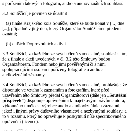
s pořízením takových fotografii, audio a audiovizuálních souhlasí.
3.2 Soutěžící je povinen se účastnit
(a) finále Krajského kola Soutěže, které se bude konat v [...] dne
[...], případně v jiný den, který Organizátor Soutěžícímu předem
oznámí;
(b) dalších Doprovodních aktivit.
3.3 Soutěžící, za každého ze svých členů samostatně, souhlasí s tím,
že z finále a akcií uvedených v čl. 3.2 této Smlouvy budou
Organizátorem, Fondem nebo jimi pověřenými či s nimi
spolupracujícími osobami pořízeny fotografie a audio a
audiovizuální záznamy.
3.4 Soutěžící, za každého ze svých členů samostatně, prohlašuje, že
disponuje ve vztahu k záznamům a fotografiím, které před
uzavřením této Smlouvy předal Organizátorovi (dále jen
„Soutěžní
příspěvek“
) disponuje oprávněními k majetkovým právům autora,
výkonného umělce a výrobce audio a audiovizuálních záznamů,
jakož i jinými právy duševního vlastnictví a nezbytnými souhlasy, a
to v rozsahu, který ho opravňuje k poskytnutí níže specifikovaného
oprávnění (licence).