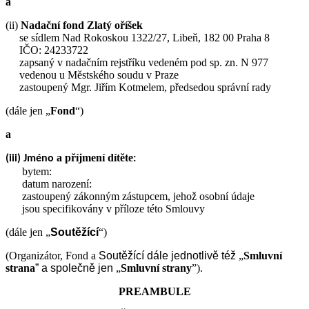
a
(ii)
Nadační fond Zlatý oříšek
se sídlem Nad Rokoskou 1322/27, Libeň, 182 00 Praha 8
IČO: 24233722
zapsaný v nadačním rejstříku vedeném pod sp. zn. N 977
vedenou u Městského soudu v Praze
zastoupený Mgr. Jiřím Kotmelem, předsedou správní rady
(dále jen „
Fond
“)
a
a příjmení dítěte
(iii) Jméno
:
bytem:
datum narození:
zastoupený zákonným zástupcem, jehož osobní údaje
jsou specifikovány v příloze této Smlouvy
(dále jen „
Soutěžící
“)
(Organizátor, Fond a
Soutěžící
dále jednotlivě též
„
Smluvní
strana
” a společně jen
„
Smluvní strany
”).
PREAMBULE