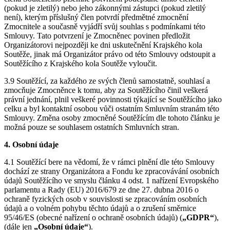
(pokud je zletilý) nebo jeho zákonnými zástupci (pokud zletilý
není), kterým příslušný člen potvrdí předmětné zmocnění
Zmocnitele a současně vyjádří svůj souhlas s podmínkami této
Smlouvy. Tato potvrzení je Zmocněnec povinen předložit
Organizátorovi nejpozději ke dni uskutečnění Krajského kola
Soutěže, jinak má Organizátor právo od této Smlouvy odstoupit a
Soutěžícího z Krajského kola Soutěže vyloučit.
3.9 Soutěžící, za každého ze svých členů samostatně, souhlasí a
zmocňuje Zmocněnce k tomu, aby za Soutěžícího činil veškerá
právní jednání, plnil veškeré povinnosti týkající se Soutěžícího jako
celku a byl kontaktní osobou vůči ostatním Smluvním stranám této
Smlouvy. Změna osoby zmocněné Soutěžícím dle tohoto článku je
možná pouze se souhlasem ostatních Smluvních stran.
4. Osobní údaje
4.1 Soutěžící bere na vědomí, že v rámci plnění dle této Smlouvy
dochází ze strany Organizátora a Fondu ke zpracovávání osobních
údajů Soutěžícího ve smyslu článku 4 odst. 1 nařízení Evropského
parlamentu a Rady (EU) 2016/679 ze dne 27. dubna 2016 o
ochraně fyzických osob v souvislosti se zpracováním osobních
údajů a o volném pohybu těchto údajů a o zrušení směrnice
95/46/ES (obecné nařízení o ochraně osobních údajů) (
„GDPR“
),
(dále jen
„Osobní údaje“
).