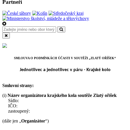
Partneři
SMLOUVA O PODMÍNKÁCH ÚČASTI V SOUTĚŽI „ZLATÝ OŘÍŠEK“
Jednotlivec a jednotlivec v páru - Krajské kolo
Smluvní strany:
(i)
Název organizátora krajského kola soutěže Zlatý oříšek
Sídlo:
IČO:
zastoupený:
(dále jen „
Organizátor
“)