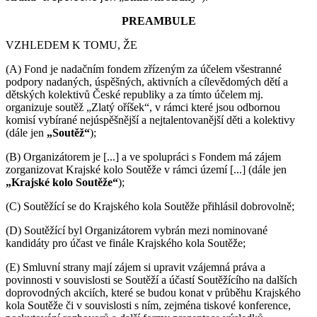
PREAMBULE
VZHLEDEM K TOMU, ŽE
(A) Fond je nadačním fondem zřízeným za účelem všestranné
podpory nadaných, úspěšných, aktivních a cílevědomých dětí a
dětských kolektivů České republiky a za tímto účelem mj.
organizuje soutěž „Zlatý oříšek“, v rámci které jsou odbornou
komisí vybírané nejúspěšnější a nejtalentovanější děti a kolektivy
(dále jen
„Soutěž“
);
(B) Organizátorem je [...] a ve spolupráci s Fondem má zájem
zorganizovat Krajské kolo Soutěže v rámci území [...] (dále jen
„Krajské kolo Soutěže“
);
(C) Soutěžící se do Krajského kola Soutěže přihlásil dobrovolně;
(D) Soutěžící byl Organizátorem vybrán mezi nominované
kandidáty pro účast ve finále Krajského kola Soutěže;
(E) Smluvní strany mají zájem si upravit vzájemná práva a
povinnosti v souvislosti se Soutěží a účastí Soutěžícího na dalších
doprovodných akciích, které se budou konat v průběhu Krajského
kola Soutěže či v souvislosti s ním, zejména tiskové konference,