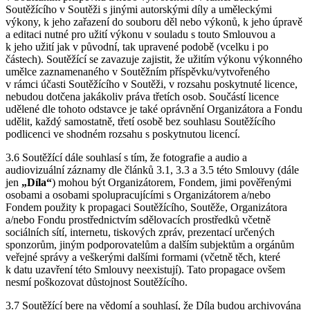
Soutěžícího v Soutěži s jinými autorskými díly a uměleckými
výkony, k jeho zařazení do souboru děl nebo výkonů, k jeho úpravě
a editaci nutné pro užití výkonu v souladu s touto Smlouvou a
k jeho užití jak v původní, tak upravené podobě (vcelku i po
částech). Soutěžící se zavazuje zajistit, že užitím výkonu výkonného
umělce zaznamenaného v Soutěžním příspěvku/vytvořeného
v rámci účasti Soutěžícího v Soutěži, v rozsahu poskytnuté licence,
nebudou dotčena jakákoliv práva třetích osob. Součástí licence
udělené dle tohoto odstavce je také oprávnění Organizátora a Fondu
udělit, každý samostatně, třetí osobě bez souhlasu Soutěžícího
podlicenci ve shodném rozsahu s poskytnutou licencí.
3.6 Soutěžící dále souhlasí s tím, že fotografie a audio a
audiovizuální záznamy dle článků 3.1, 3.3 a 3.5 této Smlouvy (dále
jen
„Díla“
) mohou být Organizátorem, Fondem, jimi pověřenými
osobami a osobami spolupracujícími s Organizátorem a/nebo
Fondem použity k propagaci Soutěžícího, Soutěže, Organizátora
a/nebo Fondu prostřednictvím sdělovacích prostředků včetně
sociálních sítí, internetu, tiskových zpráv, prezentací určených
sponzorům, jiným podporovatelům a dalším subjektům a orgánům
veřejné správy a veškerými dalšími formami (včetně těch, které
k datu uzavření této Smlouvy neexistují). Tato propagace ovšem
nesmí poškozovat důstojnost Soutěžícího.
3.7 Soutěžící bere na vědomí a souhlasí, že Díla budou archivována