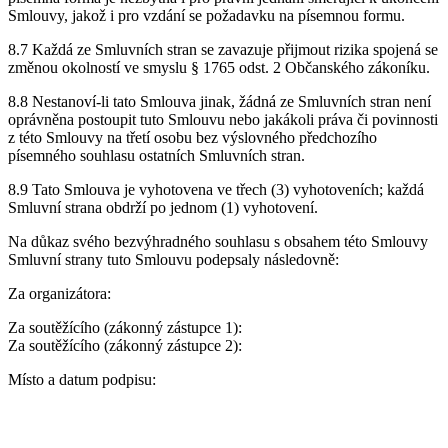
Smlouvy, jakož i pro vzdání se požadavku na písemnou formu.
8.7 Každá ze Smluvních stran se zavazuje přijmout rizika spojená se
změnou okolností ve smyslu § 1765 odst. 2 Občanského zákoníku.
8.8 Nestanoví-li tato Smlouva jinak, žádná ze Smluvních stran není
oprávněna postoupit tuto Smlouvu nebo jakákoli práva či povinnosti
z této Smlouvy na třetí osobu bez výslovného předchozího
písemného souhlasu ostatních Smluvních stran.
8.9 Tato Smlouva je vyhotovena ve třech (3) vyhotoveních; každá
Smluvní strana obdrží po jednom (1) vyhotovení.
Na důkaz svého bezvýhradného souhlasu s obsahem této Smlouvy
Smluvní strany tuto Smlouvu podepsaly následovně:
Za organizátora:
Za soutěžícího (zákonný zástupce 1):
Za soutěžícího (zákonný zástupce 2):
Místo a datum podpisu: