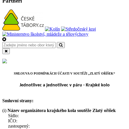
Partneři
SMLOUVA O PODMÍNKÁCH ÚČASTI V SOUTĚŽI „ZLATÝ OŘÍŠEK“
Jednotlivec a jednotlivec v páru - Krajské kolo
Smluvní strany:
(i)
Název organizátora krajského kola soutěže Zlatý oříšek
Sídlo:
IČO:
zastoupený: