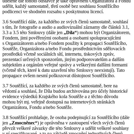
udělené dle tohoto odstavce je také oprávnění Organizátora a Fondu
udělit, každý samostatně, třetí osobě bez souhlasu Soutěžícího
podlicenci ve shodném rozsahu s poskytnutou licencí.
3.6 Soutěžící dále, za každého ze svých členů samostatně, souhlasí
s tím, že fotografie a audio a audiovizuální záznamy dle článků 3.1,
3.3 a 3.5 této Smlouvy (dále jen
„Díla“
) mohou být Organizátorem,
Fondem, jimi pověřenými osobami a osobami spolupracujícími
s Organizátorem a/nebo Fondem použity k propagaci Soutěžícího,
Soutěže, Organizátora a/nebo Fondu prostřednictvím sdělovacích
prostředků včetně sociálních sítí, internetu, tiskových zpráv,
prezentací určených sponzorům, jiným podporovatelům a dalším
subjektům a orgánům veřejné správy a veškerými dalšími formami
(včetně těch, které k datu uzavření této Smlouvy neexistují). Tato
propagace ovšem nesmí poškozovat důstojnost Soutěžícího.
3.7 Soutěžící, za každého ze svých členů samostatně, bere na
vědomí a souhlasí, že Díla budou archivována pro účely historické
evidence výsledků Krajského kola Soutěže a z těchto důvodu
mohou být mj. veřejně dostupná na internetových stránkách
Organizátora, Fondu a/nebo Soutěže.
3.8 Soutěžící prohlašuje, že osoba podepisující za Soutěžícího (dále
jen
„Zmocněnec“
) je oprávněna v zastoupení všech svých členů
převzít veškeré závazky dle této Smlouvy a udělit veškeré souhlasy
v ní specifikované, a to na základě zmocnění jednotlivých členů