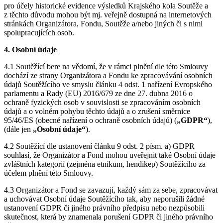
pro účely historické evidence výsledků Krajského kola Soutěže a
z těchto důvodu mohou být mj. veřejně dostupná na internetových
stránkách Organizátora, Fondu, Soutěže a/nebo jiných či s nimi
spolupracujících osob.
4. Osobní údaje
4.1 Soutěžící bere na vědomí, že v rámci plnění dle této Smlouvy
dochází ze strany Organizátora a Fondu ke zpracovávání osobních
údajů Soutěžícího ve smyslu článku 4 odst. 1 nařízení Evropského
parlamentu a Rady (EU) 2016/679 ze dne 27. dubna 2016 o
ochraně fyzických osob v souvislosti se zpracováním osobních
údajů a o volném pohybu těchto údajů a o zrušení směrnice
95/46/ES (obecné nařízení o ochraně osobních údajů) (
„GDPR“
),
(dále jen
„Osobní údaje“
).
4.2 Soutěžící dle ustanovení článku 9 odst. 2 písm. a) GDPR
souhlasí, že Organizátor a Fond mohou uveřejnit také Osobní údaje
zvláštních kategorií (zejména etnikum, hendikep) Soutěžícího za
účelem plnění této Smlouvy.
4.3 Organizátor a Fond se zavazují, každý sám za sebe, zpracovávat
a uchovávat Osobní údaje Soutěžícího tak, aby neporušili žádné
ustanovení GDPR či jiného právního předpisu nebo nezpůsobili
skutečnost, která by znamenala porušení GDPR či jiného právního