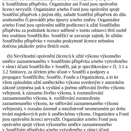
k Soutěžnímu příspěvku. Organizátor ani Fond jsou oprávněni
licenci nevyužít. Organizátor a/nebo Fond jsou oprávněni spojit
Soutěžní příspěvek s jinými díly, zařadit Soutěžní příspěvek do díla
souborného či provádět jeho úpravy a/nebo změny. Organizátor
a/nebo Fond jsou oprávněni udělit podlicenci k užití Soutěžního
příspěvku za podmínek licence udělené v tomto odstavci třetí osobě
bez souhlasu Soutěžícího. Soutěžící se zavazuje zajistit, že užitím
Soutěžního příspěvku v rozsahu poskytnuté licence nebudou
dotčena jakákoliv práva třetích osob.
(b) Nevýhradní oprávnění (licenci) k užití výkonu výkonného
umělce zaznamenaného v Soutěžním příspěvku a/nebo vytvořeného
v rámci účasti Soutěžícího v Soutěži, jak je specifikováno v čl. 3.1 a
3.2 Smlouvy, za účelem jeho účasti v Soutěži a podpory a
propagace Soutěžícího, Soutěže, Fondu a Organizátora, a to ke
všem způsobům užití uměleckého výkonu uvedeným v autorském
zákoně (zejména pak k vysílání a jinému sdělování živého výkonu
veřejnosti, k záznamu živého výkonu, k rozmnožování
zaznamenaného výkonu, k rozšiřování rozmnoženin
zaznamenaného výkonu, ke sdělování zaznamenaného výkonu
veřejnosti), v rozsahu územně a množstevně neomezeném po dobu
trvání majetkových práv k uměleckému výkonu. Organizátor a Fond
jsou oprávněni licenci nevyužít. Organizátor a/nebo Fond jsou
oprávněni spojit výkon výkonného umělce zaznamenaného
v Soutěžním příspěvku a/nebo vytvořeného v rámci účasti