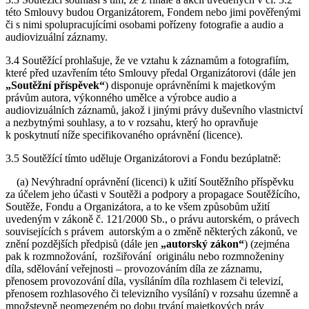
této Smlouvy budou Organizátorem, Fondem nebo jimi pověřenými
či s nimi spolupracujícími osobami pořízeny fotografie a audio a
audiovizuální záznamy.
3.4 Soutěžící prohlašuje, že ve vztahu k záznamům a fotografiím,
které před uzavřením této Smlouvy předal Organizátorovi (dále jen
„Soutěžní příspěvek“
) disponuje oprávněními k majetkovým
právům autora, výkonného umělce a výrobce audio a
audiovizuálních záznamů, jakož i jinými právy duševního vlastnictví
a nezbytnými souhlasy, a to v rozsahu, který ho opravňuje
k poskytnutí níže specifikovaného oprávnění (licence).
3.5 Soutěžící tímto uděluje Organizátorovi a Fondu bezúplatně:
(a) Nevýhradní oprávnění (licenci) k užití Soutěžního příspěvku
za účelem jeho účasti v Soutěži a podpory a propagace Soutěžícího,
Soutěže, Fondu a Organizátora, a to ke všem způsobům užití
uvedeným v zákoně č. 121/2000 Sb., o právu autorském, o právech
souvisejících s právem autorským a o změně některých zákonů, ve
znění pozdějších předpisů (dále jen
„autorský zákon“
) (zejména
pak k rozmnožování, rozšiřování originálu nebo rozmnoženiny
díla, sdělování veřejnosti – provozováním díla ze záznamu,
přenosem provozování díla, vysíláním díla rozhlasem či televizí,
přenosem rozhlasového či televizního vysílání) v rozsahu územně a
množstevně neomezeném po dobu trvání majetkových práv