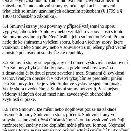
Občanským zákoníkem. Tato smlouva není uzavřena adhezním
způsobem. Tímto smluvní strany vylučují aplikaci ustanovení
týkajících se smluv uzavíraných adhezním způsobem (§ 1799 a §
1800 Občanského zákoníku).
8.4 Smluvní strany jsou povinny v případě vzájemného sporu
vyplývajícího z této Smlouvy nebo vzniklého v souvislosti s touto
Smlouvou vyvinout přiměřené úsilí k jeho smírnému řešení. Pokud
nedojde ke smírnému vyřešení sporu, budou všechny spory, které
vzniknou z této Smlouvy nebo v souvislosti s ní, řešeny před věcně
a místně příslušnými soudy České republiky.
8.5 Smluvní strany si nepřejí, aby nad rámec výslovných ustanovení
této Smlouvy byla jakákoliv práva a povinnosti dovozována
z dosavadní či budoucí praxe zavedené mezi Stranami či zvyklostí
zachovávaných obecně či v odvětví týkajícím se předmětu plnění
této Smlouvy, ledaže je v této Smlouvě výslovně sjednáno jinak.
Vedle shora uvedeného si Smluvní strany potvrzují, že si nejsou
vědomy žádných dosud mezi nimi zavedených obchodních
zvyklostí či praxe.
8.6 Tuto Smlouvu lze měnit nebo doplňovat pouze na základě
písemné dohody Smluvních stran, přičemž Smluvní strany ve
smyslu ustanovení § 564 Občanského zákoníku výslovně vylučují
možnost její změny nebo doplnění méně přísnou formou. Nejméně
písemná forma je nezbytná i pro právní jednání směřující k ukončení