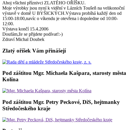
Ahoj všichni příznivci ZLATÉHO OŘÍŠKU.
Moje výrobky jsou nyní k vidění v Lázních Toušeň na velikonoční
výstavě v domě U BYŠICKÝCH.Výstava probíhá každý den od
15:00-18:00,navíc o víkendu je otevřena i dopoledne od 10:00-
12:00.
Výstava končí 15.4.2006
Doufám,že se přijdete podívat!:-)
Zdraví Michal Doubek
Zlatý oříšek Vám přinášejí
Pod záštitou Mgr. Michaela Kašpara, starosty města
Kolína
Pod záštitou Mgr. Petry Peckové, DiS, hejtmanky
Středočeského kraje