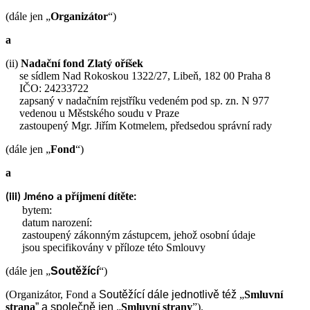
(dále jen „
Organizátor
“)
a
(ii)
Nadační fond Zlatý oříšek
se sídlem Nad Rokoskou 1322/27, Libeň, 182 00 Praha 8
IČO: 24233722
zapsaný v nadačním rejstříku vedeném pod sp. zn. N 977
vedenou u Městského soudu v Praze
zastoupený Mgr. Jiřím Kotmelem, předsedou správní rady
(dále jen „
Fond
“)
a
a příjmení dítěte
(iii) Jméno
:
bytem:
datum narození:
zastoupený zákonným zástupcem, jehož osobní údaje
jsou specifikovány v příloze této Smlouvy
(dále jen „
Soutěžící
“)
(Organizátor, Fond a
Soutěžící
dále jednotlivě též
„
Smluvní
strana
” a společně jen
„
Smluvní strany
”).