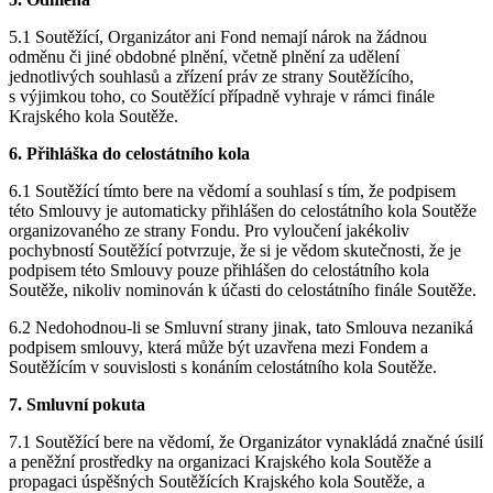
5.1 Soutěžící, Organizátor ani Fond nemají nárok na žádnou
odměnu či jiné obdobné plnění, včetně plnění za udělení
jednotlivých souhlasů a zřízení práv ze strany Soutěžícího,
s výjimkou toho, co Soutěžící případně vyhraje v rámci finále
Krajského kola Soutěže.
6. Přihláška do celostátního kola
6.1 Soutěžící tímto bere na vědomí a souhlasí s tím, že podpisem
této Smlouvy je automaticky přihlášen do celostátního kola Soutěže
organizovaného ze strany Fondu. Pro vyloučení jakékoliv
pochybností Soutěžící potvrzuje, že si je vědom skutečnosti, že je
podpisem této Smlouvy pouze přihlášen do celostátního kola
Soutěže, nikoliv nominován k účasti do celostátního finále Soutěže.
6.2 Nedohodnou-li se Smluvní strany jinak, tato Smlouva nezaniká
podpisem smlouvy, která může být uzavřena mezi Fondem a
Soutěžícím v souvislosti s konáním celostátního kola Soutěže.
7. Smluvní pokuta
7.1 Soutěžící bere na vědomí, že Organizátor vynakládá značné úsilí
a peněžní prostředky na organizaci Krajského kola Soutěže a
propagaci úspěšných Soutěžících Krajského kola Soutěže, a