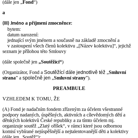
(dále jen „
Fond
“)
a
a příjmení zmocněnce
(iii) Jméno
:
bytem:
datum narození:
jednající svým jménem a současně na základě zmocnění a
v zastoupení všech členů kolektivu „[Název kolektivu]“, jejichž
seznam je přílohou této Smlouvy
(dále společně jen
„Soutěžící“
)
(Organizátor, Fond a
Soutěžící
dále jednotlivě též
„
Smluvní
strana
” a
společně jen
„
Smluvní strany
”).
PREAMBULE
VZHLEDEM K TOMU, ŽE
(A) Fond je nadačním fondem zřízeným za účelem všestranné
podpory nadaných, úspěšných, aktivních a cílevědomých dětí a
dětských kolektivů České republiky a za tímto účelem mj.
organizuje soutěž „Zlatý oříšek“, v rámci které jsou odbornou
komisí vybírané nejúspěšnější a nejtalentovanější děti a kolektivy
(dále jen „Soutěž“);