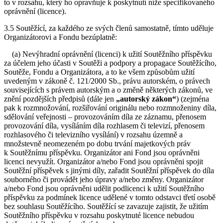
to v rozsahu, který ho opravňuje k poskytnutí níže specifikovaného
oprávnění (licence).
3.5 Soutěžící, za každého ze svých členů samostatně, tímto uděluje
Organizátorovi a Fondu bezúplatně:
(a) Nevýhradní oprávnění (licenci) k užití Soutěžního příspěvku
za účelem jeho účasti v Soutěži a podpory a propagace Soutěžícího,
Soutěže, Fondu a Organizátora, a to ke všem způsobům užití
uvedeným v zákoně č. 121/2000 Sb., právu autorském, o právech
souvisejících s právem autorským a o změně některých zákonů, ve
znění pozdějších předpisů (dále jen
„autorský zákon“
) (zejména
pak k rozmnožování, rozšiřování originálu nebo rozmnoženiny díla,
sdělování veřejnosti – provozováním díla ze záznamu, přenosem
provozování díla, vysíláním díla rozhlasem či televizí, přenosem
rozhlasového či televizního vysílání) v rozsahu územně a
množstevně neomezeném po dobu trvání majetkových práv
k Soutěžnímu příspěvku. Organizátor ani Fond jsou oprávněni
licenci nevyužít. Organizátor a/nebo Fond jsou oprávněni spojit
Soutěžní příspěvek s jinými díly, zařadit Soutěžní příspěvek do díla
souborného či provádět jeho úpravy a/nebo změny. Organizátor
a/nebo Fond jsou oprávněni udělit podlicenci k užití Soutěžního
příspěvku za podmínek licence udělené v tomto odstavci třetí osobě
bez souhlasu Soutěžícího. Soutěžící se zavazuje zajistit, že užitím
Soutěžního příspěvku v rozsahu poskytnuté licence nebudou