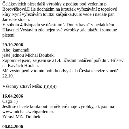
Čelákovicích plést další výrobky z pedigu pod vedením p.
Borovičkové.Dále docházím na kroužek vyřezávání z topolové
kůry.Nyní vyřezávám loutku kašpárka.Kurs vede i nadále pan
Jaroslav strach.
V sobotu 4.listopadu se účastním \"Dne zdraví\" v nedalekém
Hlavenci.Vystavím zde nejen své výrobky ,ale ukážu i samotné
pletení.
29.10.2006
Ahoj kamarádi,
ještě jednou Michal Doubek.
Zapomněl jsem, že jsem se 21.4. účastnil natáčení pořadu \"Hřiště\"
na Kavčích Horách.
Mé vystoupení v tomto pořadu odvysílala Česká televize v neděli
22.10.
Všechny zdraví Míša:-)))))))))
16.04.2006
Cago!:-)
Jestli se chcete kouknout na některé moje výrobky,tak jsou na
www.michal-.webgarden.cz
Zdravi Míša Doubek
06.04.2006