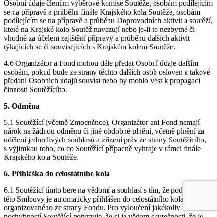
Osobní údaje členům výběrové komise Soutěže, osobám podílejícím
se na přípravě a průběhu finále Krajského kola Soutěže, osobám
podílejícím se na přípravě a průběhu Doprovodních aktivit a soutěží,
které na Krajské kolo Soutěž navazují nebo je-li to nezbytné či
vhodné za účelem zajištění přípravy a průběhu dalších aktivit
týkajících se či souvisejících s Krajském kolem Soutěže.
4.6 Organizátor a Fond mohou dále předat Osobní údaje dalším
osobám, pokud bude ze strany těchto dalších osob osloven a takové
předání Osobních údajů souvisí nebo by mohlo vést k propagaci
činnosti Soutěžícího.
5. Odměna
5.1 Soutěžící (včetně Zmocněnce), Organizátor ani Fond nemají
nárok na žádnou odměnu či jiné obdobné plnění, včetně plnění za
udělení jednotlivých souhlasů a zřízení práv ze strany Soutěžícího,
s výjimkou toho, co co Soutěžící případně vyhraje v rámci finále
Krajského kola Soutěže.
6. Přihláška do celostátního kola
6.1 Soutěžící tímto bere na vědomí a souhlasí s tím, že podpisem
této Smlouvy je automaticky přihlášen do celostátního kola Soutěže
organizovaného ze strany Fondu. Pro vyloučení jakékoliv
pochybností Soutěžící potvrzuje, že si je vědom skutečnosti, že je