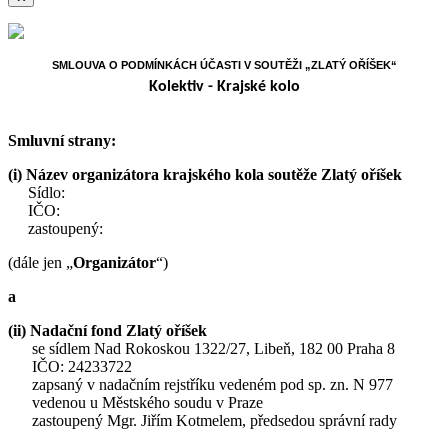
SMLOUVA O PODMÍNKÁCH ÚČASTI V SOUTĚŽI „ZLATÝ OŘÍŠEK“
Kolektiv - Krajské kolo
Smluvní strany:
(i)
Název organizátora krajského kola soutěže Zlatý oříšek
Sídlo:
IČO:
zastoupený:
(dále jen „
Organizátor
“)
a
(ii) Nadační fond Zlatý oříšek
se sídlem Nad Rokoskou 1322/27, Libeň, 182 00 Praha 8
IČO: 24233722
zapsaný v nadačním rejstříku vedeném pod sp. zn. N 977
vedenou u Městského soudu v Praze
zastoupený Mgr. Jiřím Kotmelem, předsedou správní rady