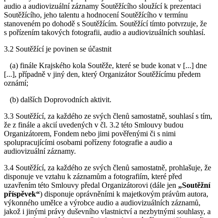
audio a audiovizuální záznamy Soutěžícího sloužící k prezentaci
Soutěžícího, jeho talentu a hodnocení Soutěžícího v termínu
stanoveném po dohodě s Soutěžícím. Soutěžící tímto potvrzuje, že
s pořízením takových fotografii, audio a audiovizuálních souhlasí.
3.2 Soutěžící je povinen se účastnit
(a) finále Krajského kola Soutěže, které se bude konat v [...] dne
[...], případně v jiný den, který Organizátor Soutěžícímu předem
oznámí;
(b) dalších Doprovodních aktivit.
3.3 Soutěžící, za každého ze svých členů samostatně, souhlasí s tím,
že z finále a akcií uvedených v čl. 3.2 této Smlouvy budou
Organizátorem, Fondem nebo jimi pověřenými či s nimi
spolupracujícími osobami pořízeny fotografie a audio a
audiovizuální záznamy.
3.4 Soutěžící, za každého ze svých členů samostatně, prohlašuje, že
disponuje ve vztahu k záznamům a fotografiím, které před
uzavřením této Smlouvy předal Organizátorovi (dále jen
„Soutěžní
příspěvek“
) disponuje oprávněními k majetkovým právům autora,
výkonného umělce a výrobce audio a audiovizuálních záznamů,
jakož i jinými právy duševního vlastnictví a nezbytnými souhlasy, a