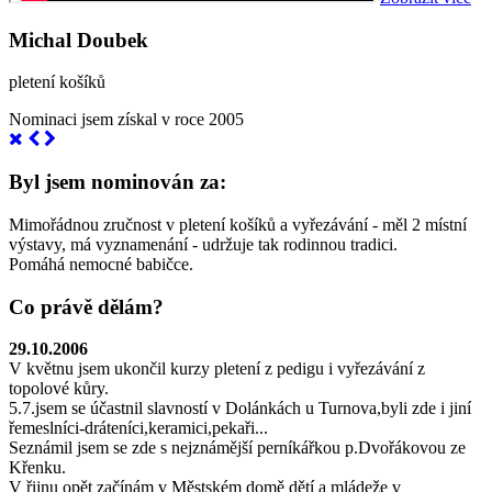
Michal Doubek
pletení košíků
Nominaci jsem získal v roce 2005
Byl jsem nominován za:
Mimořádnou zručnost v pletení košíků a vyřezávání - měl 2 místní
výstavy, má vyznamenání - udržuje tak rodinnou tradici.
Pomáhá nemocné babičce.
Co právě dělám?
29.10.2006
V květnu jsem ukončil kurzy pletení z pedigu i vyřezávání z
topolové kůry.
5.7.jsem se účastnil slavností v Dolánkách u Turnova,byli zde i jiní
řemeslníci-dráteníci,keramici,pekaři...
Seznámil jsem se zde s nejznámější perníkářkou p.Dvořákovou ze
Křenku.
V řijnu opět začínám v Městském domě dětí a mládeže v