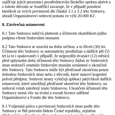
zajišťuje jejich prezentaci prostřednictvím širokého spektra aktivit a
z tohoto důvodu se Soutěžící zavazuje, že v případě porušení
kterékoli ze svých povinností dle článků 3.1 a 3.2 této Smlouvy,
uhradí Organizátorovi smluvní pokutu ve výši 20.000 Kč.
8. Závěrečná ustanovení
8.1 Tato Smlouva nabývá platnosti a účinnosti okamžikem jejího
podpisu všemi Smluvními stranami.
8.2 Tato Smlouva se uzavírá na dobu určitou, a to třiceti (30) let.
Účinnost této Smlouvy se automaticky prodlužuje a dalších pět (5)
let (a to i opakovaně) v případě, že nejpozději dvanáct (12) měsíců
před uplynutím doby účinnosti této Smlouvy žádná ze Smluvních
stran nedoručí ostatním Smluvním stranám oznámení o ukončení
této Smlouvy. Tato Smlouva může být předčasně ukončena pouze
dohodou Smluvních stran nebo z důvodů, které stanoví kogentní
právní předpisy. Smluvní strany vylučují aplikaci jakýchkoli dalších
ustanovení, které umožňují předčasné ukončení této Smlouvy, na
smluvní vztah založený touto Smlouvou. Ukončení účinnosti této
Smlouvy nemá vliv na trvání a rozsah licence udělené
Organizátorovi a Fondu dle této Smlouvy.
8.3 Vzájemná práva a povinnosti Smluvních stran podle této
Smlouvy se řídí právním řádem České republiky, zejména