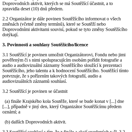
Doprovodních aktivit, kterých se má Soutěžící účastnit, a to
zpravidla deset (10) dnů předem.
2.2 Organizátor je dále povinen Soutěžícího informovat o všech
změnách (včetně změny termínů), které se Soutěží nebo
Doprovodními aktivitami souvisí, pokud se tyto změny Soutěžícího
dotýkají.
3. Povinnosti a souhlasy Soutěžícího/licence
3.1 Soutěžící je povinen umožnit Organizátorovi, Fondu nebo jimi
pověřeným či s nimi spolupracujícím osobám pořídit fotografie a
audio a audiovizuální záznamy Soutěžícího sloužící k prezentaci
Soutěžícího, jeho talentu a k hodnocení Soutěžícího. Soutěžící tímto
potvrzuje, že s pořízením takových fotografií, audio a
audiovizuálních záznamů souhlasí.
3.2 Soutěžící je povinen se účastnit
(a) finále Krajského kola Soutěže, které se bude konat v [...] dne
[...], případně v jiný den, který Organizátor Soutěžícímu předem
oznámí; a
(b) dalších Doprovodních aktivit.
3.3 Soutěžící souhlasí s tím, že z finále a akcií uvedených v čl. 3.2