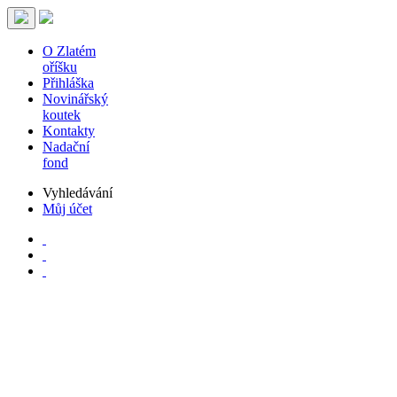
O Zlatém
oříšku
Přihláška
Novinářský
koutek
Kontakty
Nadační
fond
Vyhledávání
Můj účet