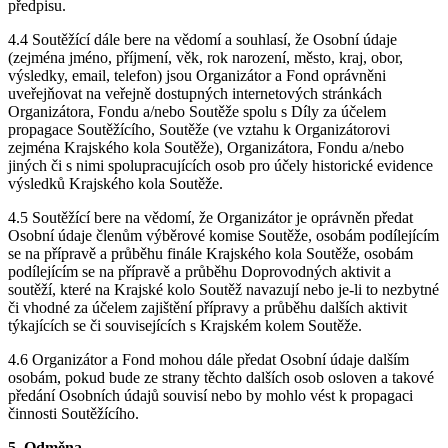
předpisu.
4.4 Soutěžící dále bere na vědomí a souhlasí, že Osobní údaje
(zejména jméno, příjmení, věk, rok narození, město, kraj, obor,
výsledky, email, telefon) jsou Organizátor a Fond oprávněni
uveřejňovat na veřejně dostupných internetových stránkách
Organizátora, Fondu a/nebo Soutěže spolu s Díly za účelem
propagace Soutěžícího, Soutěže (ve vztahu k Organizátorovi
zejména Krajského kola Soutěže), Organizátora, Fondu a/nebo
jiných či s nimi spolupracujících osob pro účely historické evidence
výsledků Krajského kola Soutěže.
4.5 Soutěžící bere na vědomí, že Organizátor je oprávněn předat
Osobní údaje členům výběrové komise Soutěže, osobám podílejícím
se na přípravě a průběhu finále Krajského kola Soutěže, osobám
podílejícím se na přípravě a průběhu Doprovodných aktivit a
soutěží, které na Krajské kolo Soutěž navazují nebo je-li to nezbytné
či vhodné za účelem zajištění přípravy a průběhu dalších aktivit
týkajících se či souvisejících s Krajském kolem Soutěže.
4.6 Organizátor a Fond mohou dále předat Osobní údaje dalším
osobám, pokud bude ze strany těchto dalších osob osloven a takové
předání Osobních údajů souvisí nebo by mohlo vést k propagaci
činnosti Soutěžícího.
5. Odměna