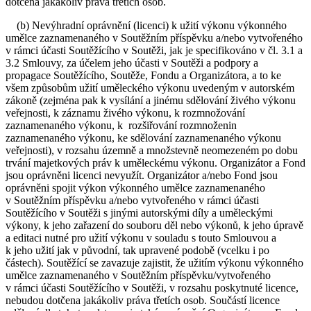
dotčena jakákoliv práva třetích osob.
(b) Nevýhradní oprávnění (licenci) k užití výkonu výkonného
umělce zaznamenaného v Soutěžním příspěvku a/nebo vytvořeného
v rámci účasti Soutěžícího v Soutěži, jak je specifikováno v čl. 3.1 a
3.2 Smlouvy, za účelem jeho účasti v Soutěži a podpory a
propagace Soutěžícího, Soutěže, Fondu a Organizátora, a to ke
všem způsobům užití uměleckého výkonu uvedeným v autorském
zákoně (zejména pak k vysílání a jinému sdělování živého výkonu
veřejnosti, k záznamu živého výkonu, k rozmnožování
zaznamenaného výkonu, k rozšiřování rozmnoženin
zaznamenaného výkonu, ke sdělování zaznamenaného výkonu
veřejnosti), v rozsahu územně a množstevně neomezeném po dobu
trvání majetkových práv k uměleckému výkonu. Organizátor a Fond
jsou oprávněni licenci nevyužít. Organizátor a/nebo Fond jsou
oprávněni spojit výkon výkonného umělce zaznamenaného
v Soutěžním příspěvku a/nebo vytvořeného v rámci účasti
Soutěžícího v Soutěži s jinými autorskými díly a uměleckými
výkony, k jeho zařazení do souboru děl nebo výkonů, k jeho úpravě
a editaci nutné pro užití výkonu v souladu s touto Smlouvou a
k jeho užití jak v původní, tak upravené podobě (vcelku i po
částech). Soutěžící se zavazuje zajistit, že užitím výkonu výkonného
umělce zaznamenaného v Soutěžním příspěvku/vytvořeného
v rámci účasti Soutěžícího v Soutěži, v rozsahu poskytnuté licence,
nebudou dotčena jakákoliv práva třetích osob. Součástí licence