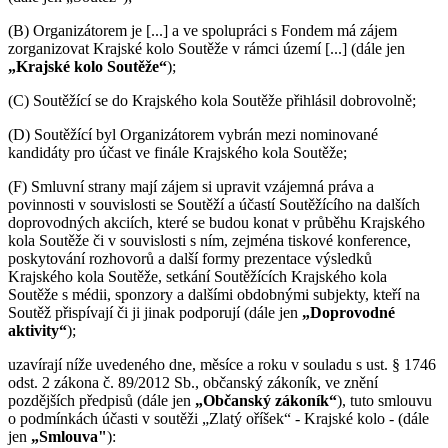
(B) Organizátorem je [...] a ve spolupráci s Fondem má zájem
zorganizovat Krajské kolo Soutěže v rámci území [...] (dále jen
„Krajské kolo Soutěže“
);
(C) Soutěžící se do Krajského kola Soutěže přihlásil dobrovolně;
(D) Soutěžící byl Organizátorem vybrán mezi nominované
kandidáty pro účast ve finále Krajského kola Soutěže;
(F) Smluvní strany mají zájem si upravit vzájemná práva a
povinnosti v souvislosti se Soutěží a účastí Soutěžícího na dalších
doprovodných akciích, které se budou konat v průběhu Krajského
kola Soutěže či v souvislosti s ním, zejména tiskové konference,
poskytování rozhovorů a další formy prezentace výsledků
Krajského kola Soutěže, setkání Soutěžících Krajského kola
Soutěže s médii, sponzory a dalšími obdobnými subjekty, kteří na
Soutěž přispívají či ji jinak podporují (dále jen
„Doprovodné
aktivity“
);
uzavírají níže uvedeného dne, měsíce a roku v souladu s ust. § 1746
odst. 2 zákona č. 89/2012 Sb., občanský zákoník, ve znění
pozdějších předpisů (dále jen
„Občanský zákoník“
), tuto smlouvu
o podmínkách účasti v soutěži „Zlatý oříšek“ - Krajské kolo - (dále
jen
„Smlouva"
):