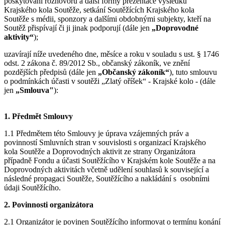
poskytování rozhovorů a další formy prezentace výsledků
Krajského kola Soutěže, setkání Soutěžících Krajského kola
Soutěže s médii, sponzory a dalšími obdobnými subjekty, kteří na
Soutěž přispívají či ji jinak podporují (dále jen
„Doprovodné
aktivity“
);
uzavírají níže uvedeného dne, měsíce a roku v souladu s ust. § 1746
odst. 2 zákona č. 89/2012 Sb., občanský zákoník, ve znění
pozdějších předpisů (dále jen
„Občanský zákoník“
), tuto smlouvu
o podmínkách účasti v soutěži „Zlatý oříšek“ - Krajské kolo - (dále
jen
„Smlouva"
):
1. Předmět Smlouvy
1.1 Předmětem této Smlouvy je úprava vzájemných práv a
povinností Smluvních stran v souvislosti s organizací Krajského
kola Soutěže a Doprovodných aktivit ze strany Organizátora
případně Fondu a účasti Soutěžícího v Krajském kole Soutěže a na
Doprovodných aktivitách včetně udělení souhlasů k související a
následné propagaci Soutěže, Soutěžícího a nakládání s osobními
údaji Soutěžícího.
2. Povinnosti organizátora
2.1 Organizátor je povinen Soutěžícího informovat o termínu konání