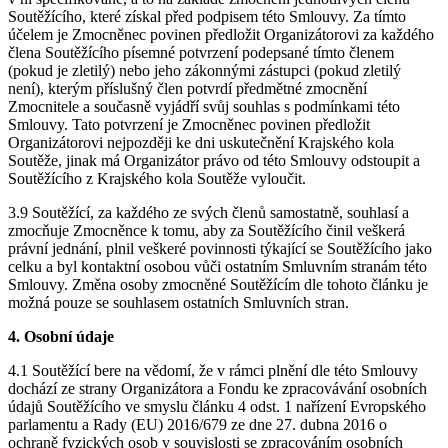
Soutěžícího, které získal před podpisem této Smlouvy. Za tímto
účelem je Zmocněnec povinen předložit Organizátorovi za každého
člena Soutěžícího písemné potvrzení podepsané tímto členem
(pokud je zletilý) nebo jeho zákonnými zástupci (pokud zletilý
není), kterým příslušný člen potvrdí předmětné zmocnění
Zmocnitele a současně vyjádří svůj souhlas s podmínkami této
Smlouvy. Tato potvrzení je Zmocněnec povinen předložit
Organizátorovi nejpozději ke dni uskutečnění Krajského kola
Soutěže, jinak má Organizátor právo od této Smlouvy odstoupit a
Soutěžícího z Krajského kola Soutěže vyloučit.
3.9 Soutěžící, za každého ze svých členů samostatně, souhlasí a
zmocňuje Zmocněnce k tomu, aby za Soutěžícího činil veškerá
právní jednání, plnil veškeré povinnosti týkající se Soutěžícího jako
celku a byl kontaktní osobou vůči ostatním Smluvním stranám této
Smlouvy. Změna osoby zmocněné Soutěžícím dle tohoto článku je
možná pouze se souhlasem ostatních Smluvních stran.
4. Osobní údaje
4.1 Soutěžící bere na vědomí, že v rámci plnění dle této Smlouvy
dochází ze strany Organizátora a Fondu ke zpracovávání osobních
údajů Soutěžícího ve smyslu článku 4 odst. 1 nařízení Evropského
parlamentu a Rady (EU) 2016/679 ze dne 27. dubna 2016 o
ochraně fyzických osob v souvislosti se zpracováním osobních