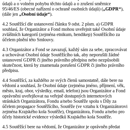
údajů a o volném pohybu těchto údajů a o zrušení směrnice
95/46/ES (obecné nařízení o ochraně osobních údajů) (
„GDPR“
),
(dále jen
„Osobní údaje“
).
4.2 Soutěžící dle ustanovení článku 9 odst. 2 písm. a) GDPR
souhlasí, že Organizátor a Fond mohou uveřejnit také Osobní údaje
zvláštních kategorií (zejména etnikum, hendikep) Soutěžícího za
účelem plnění této Smlouvy.
4.3 Organizátor a Fond se zavazují, každý sám za sebe, zpracovávat
a uchovávat Osobní údaje Soutěžícího tak, aby neporušili žádné
ustanovení GDPR či jiného právního předpisu nebo nezpůsobili
skutečnost, která by znamenala porušení GDPR či jiného právního
předpisu.
4.4 Soutěžící, za každého ze svých členů samostatně, dále bere na
vědomí a souhlasí, že Osobní údaje (zejména jméno, příjmení, věk,
město, kraj, obor, výsledky, email, telefon) jsou Organizátor a Fond
oprávněni uveřejňovat na veřejně dostupných internetových
stránkách Organizátora, Fondu a/nebo Soutěže spolu s Díly za
účelem propagace Soutěžícího, Soutěže (ve vztahu k Organizátorovi
zejména Krajského kola Soutěže), Organizátora, Fondu a/nebo pro
účely historické evidence výsledků Krajského kola Soutěže.
4.5 Soutěžící bere na vědomí, že Organizátor je oprávněn předat