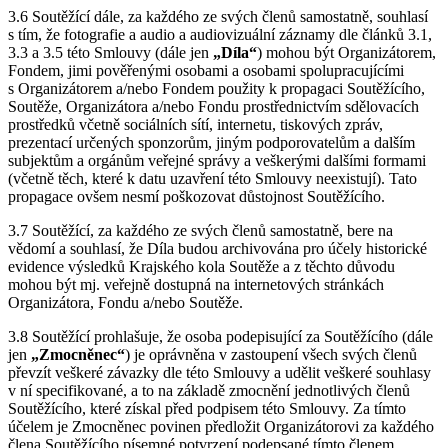
3.6 Soutěžící dále, za každého ze svých členů samostatně, souhlasí
s tím, že fotografie a audio a audiovizuální záznamy dle článků 3.1,
3.3 a 3.5 této Smlouvy (dále jen
„Díla“
) mohou být Organizátorem,
Fondem, jimi pověřenými osobami a osobami spolupracujícími
s Organizátorem a/nebo Fondem použity k propagaci Soutěžícího,
Soutěže, Organizátora a/nebo Fondu prostřednictvím sdělovacích
prostředků včetně sociálních sítí, internetu, tiskových zpráv,
prezentací určených sponzorům, jiným podporovatelům a dalším
subjektům a orgánům veřejné správy a veškerými dalšími formami
(včetně těch, které k datu uzavření této Smlouvy neexistují). Tato
propagace ovšem nesmí poškozovat důstojnost Soutěžícího.
3.7 Soutěžící, za každého ze svých členů samostatně, bere na
vědomí a souhlasí, že Díla budou archivována pro účely historické
evidence výsledků Krajského kola Soutěže a z těchto důvodu
mohou být mj. veřejně dostupná na internetových stránkách
Organizátora, Fondu a/nebo Soutěže.
3.8 Soutěžící prohlašuje, že osoba podepisující za Soutěžícího (dále
jen
„Zmocněnec“
) je oprávněna v zastoupení všech svých členů
převzít veškeré závazky dle této Smlouvy a udělit veškeré souhlasy
v ní specifikované, a to na základě zmocnění jednotlivých členů
Soutěžícího, které získal před podpisem této Smlouvy. Za tímto
účelem je Zmocněnec povinen předložit Organizátorovi za každého
člena Soutěžícího písemné potvrzení podepsané tímto členem