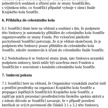
jednotlivých souhlasů a zřízení práv ze strany Soutěžícího,
s výjimkou toho, co Soutěžící případně vyhraje v rámci finále
Krajského kola Soutěže.
6. Přihláška do celostátního kola
6.1 Soutěžící tímto bere na vědomí a souhlasí s tím, že podpisem
této Smlouvy je automaticky přihlášen do celostátního kola Soutěže
organizovaného ze strany Fondu. Pro vyloučení jakékoliv
pochybností Soutěžící potvrzuje, že si je vědom skutečnosti, že je
podpisem této Smlouvy pouze přihlášen do celostátního kola
Soutěže, nikoliv nominován k účasti do celostátního finále Soutěže.
6.2 Nedohodnou-li se Smluvní strany jinak, tato Smlouva nezaniká
podpisem smlouvy, která může být uzavřena mezi Fondem a
Soutěžícím v souvislosti s konáním celostátního kola Soutěže.
7. Smluvní pokuta
7.1 Soutěžící bere na vědomí, že Organizátor vynakládá značné úsilí
a peněžní prostředky na organizaci Krajského kola Soutěže a
propagaci úspěšných Soutěžících Krajského kola Soutěže, a
zajišťuje jejich prezentaci prostřednictvím širokého spektra aktivit a
z tohoto důvodu se Soutěžící zavazuje, že v případě porušení
kterékoli ze svých povinností dle článků 3.1 a 3.2 této Smlouvy,