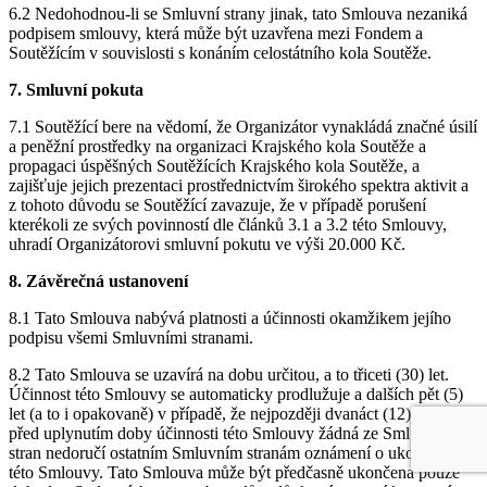
6.2 Nedohodnou-li se Smluvní strany jinak, tato Smlouva nezaniká
podpisem smlouvy, která může být uzavřena mezi Fondem a
Soutěžícím v souvislosti s konáním celostátního kola Soutěže.
7. Smluvní pokuta
7.1 Soutěžící bere na vědomí, že Organizátor vynakládá značné úsilí
a peněžní prostředky na organizaci Krajského kola Soutěže a
propagaci úspěšných Soutěžících Krajského kola Soutěže, a
zajišťuje jejich prezentaci prostřednictvím širokého spektra aktivit a
z tohoto důvodu se Soutěžící zavazuje, že v případě porušení
kterékoli ze svých povinností dle článků 3.1 a 3.2 této Smlouvy,
uhradí Organizátorovi smluvní pokutu ve výši 20.000 Kč.
8. Závěrečná ustanovení
8.1 Tato Smlouva nabývá platnosti a účinnosti okamžikem jejího
podpisu všemi Smluvními stranami.
8.2 Tato Smlouva se uzavírá na dobu určitou, a to třiceti (30) let.
Účinnost této Smlouvy se automaticky prodlužuje a dalších pět (5)
let (a to i opakovaně) v případě, že nejpozději dvanáct (12) měsíců
před uplynutím doby účinnosti této Smlouvy žádná ze Smluvních
stran nedoručí ostatním Smluvním stranám oznámení o ukončení
této Smlouvy. Tato Smlouva může být předčasně ukončena pouze