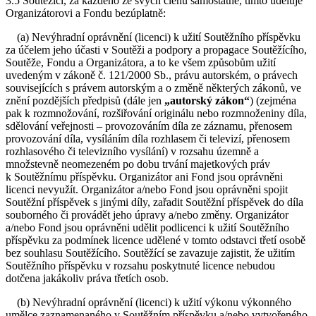
3.5 Soutěžící, za každého ze svých členů samostatně, tímto uděluje
Organizátorovi a Fondu bezúplatně:
(a) Nevýhradní oprávnění (licenci) k užití Soutěžního příspěvku
za účelem jeho účasti v Soutěži a podpory a propagace Soutěžícího,
Soutěže, Fondu a Organizátora, a to ke všem způsobům užití
uvedeným v zákoně č. 121/2000 Sb., právu autorském, o právech
souvisejících s právem autorským a o změně některých zákonů, ve
znění pozdějších předpisů (dále jen
„autorský zákon“
) (zejména
pak k rozmnožování, rozšiřování originálu nebo rozmnoženiny díla,
sdělování veřejnosti – provozováním díla ze záznamu, přenosem
provozování díla, vysíláním díla rozhlasem či televizí, přenosem
rozhlasového či televizního vysílání) v rozsahu územně a
množstevně neomezeném po dobu trvání majetkových práv
k Soutěžnímu příspěvku. Organizátor ani Fond jsou oprávněni
licenci nevyužít. Organizátor a/nebo Fond jsou oprávněni spojit
Soutěžní příspěvek s jinými díly, zařadit Soutěžní příspěvek do díla
souborného či provádět jeho úpravy a/nebo změny. Organizátor
a/nebo Fond jsou oprávněni udělit podlicenci k užití Soutěžního
příspěvku za podmínek licence udělené v tomto odstavci třetí osobě
bez souhlasu Soutěžícího. Soutěžící se zavazuje zajistit, že užitím
Soutěžního příspěvku v rozsahu poskytnuté licence nebudou
dotčena jakákoliv práva třetích osob.
(b) Nevýhradní oprávnění (licenci) k užití výkonu výkonného
umělce zaznamenaného v Soutěžním příspěvku a/nebo vytvořeného