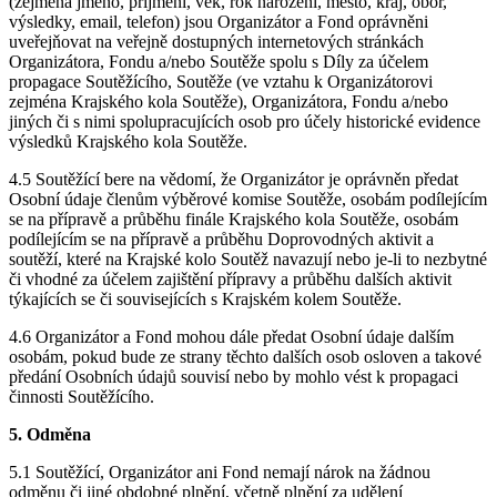
(zejména jméno, příjmení, věk, rok narození, město, kraj, obor,
výsledky, email, telefon) jsou Organizátor a Fond oprávněni
uveřejňovat na veřejně dostupných internetových stránkách
Organizátora, Fondu a/nebo Soutěže spolu s Díly za účelem
propagace Soutěžícího, Soutěže (ve vztahu k Organizátorovi
zejména Krajského kola Soutěže), Organizátora, Fondu a/nebo
jiných či s nimi spolupracujících osob pro účely historické evidence
výsledků Krajského kola Soutěže.
4.5 Soutěžící bere na vědomí, že Organizátor je oprávněn předat
Osobní údaje členům výběrové komise Soutěže, osobám podílejícím
se na přípravě a průběhu finále Krajského kola Soutěže, osobám
podílejícím se na přípravě a průběhu Doprovodných aktivit a
soutěží, které na Krajské kolo Soutěž navazují nebo je-li to nezbytné
či vhodné za účelem zajištění přípravy a průběhu dalších aktivit
týkajících se či souvisejících s Krajském kolem Soutěže.
4.6 Organizátor a Fond mohou dále předat Osobní údaje dalším
osobám, pokud bude ze strany těchto dalších osob osloven a takové
předání Osobních údajů souvisí nebo by mohlo vést k propagaci
činnosti Soutěžícího.
5. Odměna
5.1 Soutěžící, Organizátor ani Fond nemají nárok na žádnou
odměnu či jiné obdobné plnění, včetně plnění za udělení