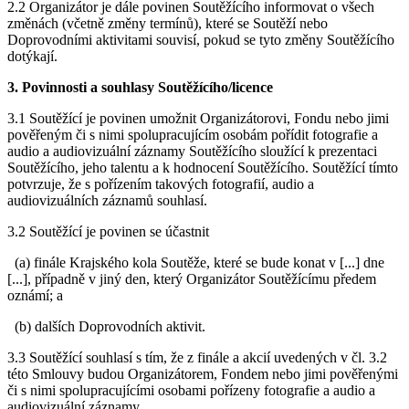
2.2 Organizátor je dále povinen Soutěžícího informovat o všech
změnách (včetně změny termínů), které se Soutěží nebo
Doprovodními aktivitami souvisí, pokud se tyto změny Soutěžícího
dotýkají.
3. Povinnosti a souhlasy Soutěžícího/licence
3.1 Soutěžící je povinen umožnit Organizátorovi, Fondu nebo jimi
pověřeným či s nimi spolupracujícím osobám pořídit fotografie a
audio a audiovizuální záznamy Soutěžícího sloužící k prezentaci
Soutěžícího, jeho talentu a k hodnocení Soutěžícího. Soutěžící tímto
potvrzuje, že s pořízením takových fotografií, audio a
audiovizuálních záznamů souhlasí.
3.2 Soutěžící je povinen se účastnit
(a) finále Krajského kola Soutěže, které se bude konat v [...] dne
[...], případně v jiný den, který Organizátor Soutěžícímu předem
oznámí; a
(b) dalších Doprovodních aktivit.
3.3 Soutěžící souhlasí s tím, že z finále a akcií uvedených v čl. 3.2
této Smlouvy budou Organizátorem, Fondem nebo jimi pověřenými
či s nimi spolupracujícími osobami pořízeny fotografie a audio a
audiovizuální záznamy.