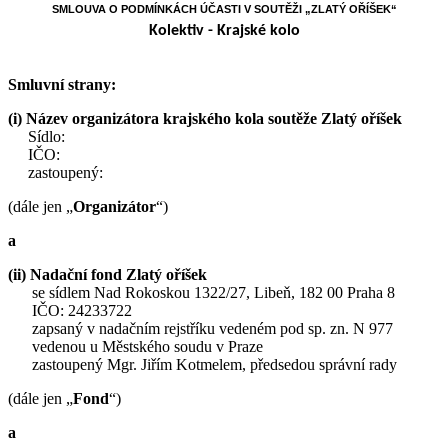
SMLOUVA O PODMÍNKÁCH ÚČASTI V SOUTĚŽI „ZLATÝ OŘÍŠEK“
Kolektiv - Krajské kolo
Smluvní strany:
(i)
Název organizátora krajského kola soutěže Zlatý oříšek
Sídlo:
IČO:
zastoupený:
(dále jen „
Organizátor
“)
a
(ii) Nadační fond Zlatý oříšek
se sídlem Nad Rokoskou 1322/27, Libeň, 182 00 Praha 8
IČO: 24233722
zapsaný v nadačním rejstříku vedeném pod sp. zn. N 977
vedenou u Městského soudu v Praze
zastoupený Mgr. Jiřím Kotmelem, předsedou správní rady
(dále jen „
Fond
“)
a