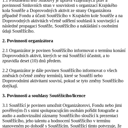
1.1 Předmětem této Smlouvy je úprava vzájemných práv a
povinností Smluvních stran v souvislosti s organizací Krajského
kola Soutěže a Doprovodných aktivit ze strany Organizátora
případně Fondu a účasti Soutěžícího v Krajském kole Soutěže a na
Doprovodných aktivitách včetně udělení souhlasů k související a
následné propagaci Soutěže, Soutěžícího a nakládání s osobními
údaji Soutěžícího.
2. Povinnosti organizátora
2.1 Organizátor je povinen Soutěžícího informovat o termínu konání
Doprovodních aktivit, kterých se má Soutěžící účastnit, a to
zpravidla deset (10) dnů předem.
2.2 Organizátor je dále povinen Soutěžícího informovat o všech
změnách (včetně změny termínů), které se Soutěží nebo
Doprovodními aktivitami souvisí, pokud se tyto změny Soutěžícího
dotýkají.
3. Povinnosti a souhlasy Soutěžícího/licence
3.1 Soutěžící je povinen umožnit Organizátorovi, Fondu nebo jimi
pověřeným či s nimi spolupracujícím osobám pořídit fotografie a
audio a audiovizuální záznamy Soutěžícího sloužící k prezentaci
Soutěžícího, jeho talentu a hodnocení Soutěžícího v termínu
stanoveném po dohodě s Soutěžícím. Soutěžící tímto potvrzuje, že