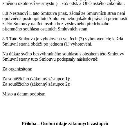
změnou okolností ve smyslu § 1765 odst. 2 Občanského zákoníku.
8.8 Nestanoví-li tato Smlouva jinak, žádná ze Smluvních stran není
oprávněna postoupit tuto Smlouvu nebo jakákoli práva či povinnosti
z této Smlouvy na třetí osobu bez výslovného předchozího
písemného souhlasu ostatních Smluvních stran.
8.9 Tato Smlouva je vyhotovena ve třech (3) vyhotoveních; každá
Smluvní strana obdrží po jednom (1) vyhotovení.
Na důkaz svého bezvýhradného souhlasu s obsahem této Smlouvy
Smluvní strany tuto Smlouvu podepsaly následovně:
Za organizátora:
Za soutěžícího (zákonný zástupce 1):
Za soutěžícího (zákonný zástupce 2):
Místo a datum podpisu:
Příloha – Osobní údaje zákonných zástupců