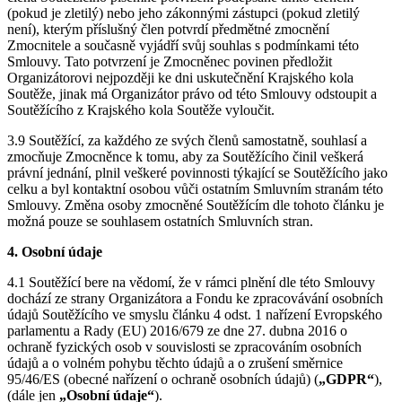
(pokud je zletilý) nebo jeho zákonnými zástupci (pokud zletilý
není), kterým příslušný člen potvrdí předmětné zmocnění
Zmocnitele a současně vyjádří svůj souhlas s podmínkami této
Smlouvy. Tato potvrzení je Zmocněnec povinen předložit
Organizátorovi nejpozději ke dni uskutečnění Krajského kola
Soutěže, jinak má Organizátor právo od této Smlouvy odstoupit a
Soutěžícího z Krajského kola Soutěže vyloučit.
3.9 Soutěžící, za každého ze svých členů samostatně, souhlasí a
zmocňuje Zmocněnce k tomu, aby za Soutěžícího činil veškerá
právní jednání, plnil veškeré povinnosti týkající se Soutěžícího jako
celku a byl kontaktní osobou vůči ostatním Smluvním stranám této
Smlouvy. Změna osoby zmocněné Soutěžícím dle tohoto článku je
možná pouze se souhlasem ostatních Smluvních stran.
4. Osobní údaje
4.1 Soutěžící bere na vědomí, že v rámci plnění dle této Smlouvy
dochází ze strany Organizátora a Fondu ke zpracovávání osobních
údajů Soutěžícího ve smyslu článku 4 odst. 1 nařízení Evropského
parlamentu a Rady (EU) 2016/679 ze dne 27. dubna 2016 o
ochraně fyzických osob v souvislosti se zpracováním osobních
údajů a o volném pohybu těchto údajů a o zrušení směrnice
95/46/ES (obecné nařízení o ochraně osobních údajů) (
„GDPR“
),
(dále jen
„Osobní údaje“
).