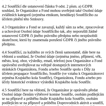
4.2 Soutěžící dle ustanovení článku 9 odst. 2 písm. a) GDPR
souhlasí, že Organizátor a Fond mohou uveřejnit také Osobní údaje
zvláštních kategorií (zejména etnikum, hendikep) Soutěžícího za
účelem plnění této Smlouvy.
4.3 Organizátor a Fond se zavazují, každý sám za sebe, zpracovávat
a uchovávat Osobní údaje Soutěžícího tak, aby neporušili žádné
ustanovení GDPR či jiného právního předpisu nebo nezpůsobili
skutečnost, která by znamenala porušení GDPR či jiného právního
předpisu.
4.4 Soutěžící, za každého ze svých členů samostatně, dále bere na
vědomí a souhlasí, že Osobní údaje (zejména jméno, příjmení, věk,
město, kraj, obor, výsledky, email, telefon) jsou Organizátor a Fond
oprávněni uveřejňovat na veřejně dostupných internetových
stránkách Organizátora, Fondu a/nebo Soutěže spolu s Díly za
účelem propagace Soutěžícího, Soutěže (ve vztahu k Organizátorovi
zejména Krajského kola Soutěže), Organizátora, Fondu a/nebo pro
účely historické evidence výsledků Krajského kola Soutěže.
4.5 Soutěžící bere na vědomí, že Organizátor je oprávněn předat
Osobní údaje členům výběrové komise Soutěže, osobám podílejícím
se na přípravě a průběhu finále Krajského kola Soutěže, osobám
podílejícím se na přípravě a průběhu Doprovodních aktivit a soutěží,