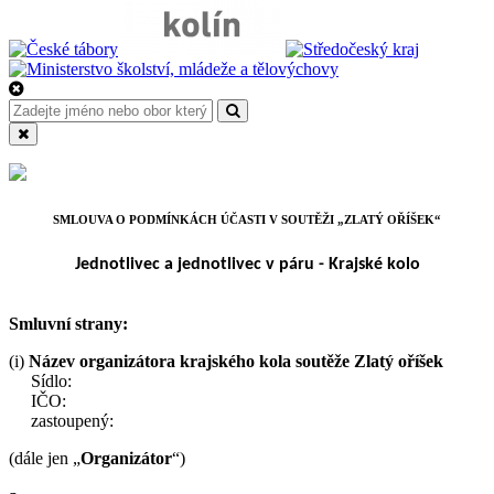
SMLOUVA O PODMÍNKÁCH ÚČASTI V SOUTĚŽI „ZLATÝ OŘÍŠEK“
Jednotlivec a jednotlivec v páru - Krajské kolo
Smluvní strany:
(i)
Název organizátora krajského kola soutěže Zlatý oříšek
Sídlo:
IČO:
zastoupený:
(dále jen „
Organizátor
“)