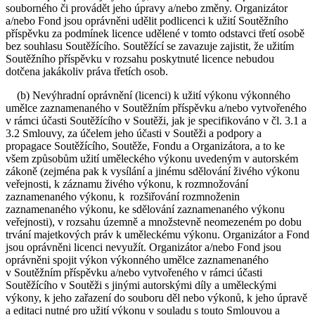
souborného či provádět jeho úpravy a/nebo změny. Organizátor
a/nebo Fond jsou oprávněni udělit podlicenci k užití Soutěžního
příspěvku za podmínek licence udělené v tomto odstavci třetí osobě
bez souhlasu Soutěžícího. Soutěžící se zavazuje zajistit, že užitím
Soutěžního příspěvku v rozsahu poskytnuté licence nebudou
dotčena jakákoliv práva třetích osob.
(b) Nevýhradní oprávnění (licenci) k užití výkonu výkonného
umělce zaznamenaného v Soutěžním příspěvku a/nebo vytvořeného
v rámci účasti Soutěžícího v Soutěži, jak je specifikováno v čl. 3.1 a
3.2 Smlouvy, za účelem jeho účasti v Soutěži a podpory a
propagace Soutěžícího, Soutěže, Fondu a Organizátora, a to ke
všem způsobům užití uměleckého výkonu uvedeným v autorském
zákoně (zejména pak k vysílání a jinému sdělování živého výkonu
veřejnosti, k záznamu živého výkonu, k rozmnožování
zaznamenaného výkonu, k rozšiřování rozmnoženin
zaznamenaného výkonu, ke sdělování zaznamenaného výkonu
veřejnosti), v rozsahu územně a množstevně neomezeném po dobu
trvání majetkových práv k uměleckému výkonu. Organizátor a Fond
jsou oprávněni licenci nevyužít. Organizátor a/nebo Fond jsou
oprávněni spojit výkon výkonného umělce zaznamenaného
v Soutěžním příspěvku a/nebo vytvořeného v rámci účasti
Soutěžícího v Soutěži s jinými autorskými díly a uměleckými
výkony, k jeho zařazení do souboru děl nebo výkonů, k jeho úpravě
a editaci nutné pro užití výkonu v souladu s touto Smlouvou a