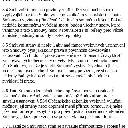
8.4 Smluvní strany jsou povinny v případě vzájemného sporu
vyplývajícího z této Smlouvy nebo vzniklého v souvislosti s touto
Smlouvou vyvinout přiměřené úsilí k jeho smírnému řešení. Pokud
nedojde ke smírnému vyřešení sporu, budou všechny spory, které
vzniknou z této Smlouvy nebo v souvislosti s ní, řešeny před věcně
a místně příslušnými soudy České republiky.
8.5 Smluvní strany si nepřejí, aby nad rámec výslovných ustanovení
této Smlouvy byla jakákoliv práva a povinnosti dovozována
z dosavadní či budoucí praxe zavedené mezi Stranami či zvyklostí
zachovávaných obecně či v odvětví týkajícím se předmětu plnění
této Smlouvy, ledaže je v této Smlouvě výslovně sjednáno jinak.
Vedle shora uvedeného si Smluvní strany potvrzují, že si nejsou
vědomy žádných dosud mezi nimi zavedených obchodních
zvyklostí či praxe.
8.6 Tuto Smlouvu lze měnit nebo doplňovat pouze na základě
písemné dohody Smluvních stran, přičemž Smluvní strany ve
smyslu ustanovení § 564 Občanského zákoníku výslovně vylučují
možnost její změny nebo doplnění méně přísnou formou. Nejméně
písemná forma je nezbytná i pro právní jednání směřující k ukončení
Smlouvy, jakož i pro vzdání se požadavku na písemnou formu.
8.7 Každá ze Smluvních stran se zavazuje přijmout rizika spojená se