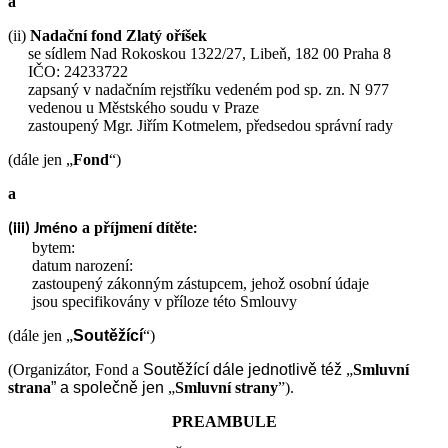
a
(ii)
Nadační fond Zlatý oříšek
se sídlem Nad Rokoskou 1322/27, Libeň, 182 00 Praha 8
IČO: 24233722
zapsaný v nadačním rejstříku vedeném pod sp. zn. N 977
vedenou u Městského soudu v Praze
zastoupený Mgr. Jiřím Kotmelem, předsedou správní rady
(dále jen „
Fond
“)
a
a příjmení dítěte
(iii) Jméno
:
bytem:
datum narození:
zastoupený zákonným zástupcem, jehož osobní údaje
jsou specifikovány v příloze této Smlouvy
(dále jen „
Soutěžící
“)
(Organizátor, Fond a
Soutěžící
dále jednotlivě též
„
Smluvní
strana
” a společně jen
„
Smluvní strany
”).
PREAMBULE