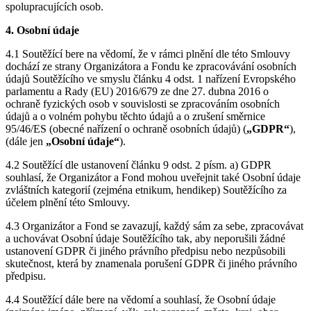
spolupracujících osob.
4. Osobní údaje
4.1 Soutěžící bere na vědomí, že v rámci plnění dle této Smlouvy
dochází ze strany Organizátora a Fondu ke zpracovávání osobních
údajů Soutěžícího ve smyslu článku 4 odst. 1 nařízení Evropského
parlamentu a Rady (EU) 2016/679 ze dne 27. dubna 2016 o
ochraně fyzických osob v souvislosti se zpracováním osobních
údajů a o volném pohybu těchto údajů a o zrušení směrnice
95/46/ES (obecné nařízení o ochraně osobních údajů) (
„GDPR“
),
(dále jen
„Osobní údaje“
).
4.2 Soutěžící dle ustanovení článku 9 odst. 2 písm. a) GDPR
souhlasí, že Organizátor a Fond mohou uveřejnit také Osobní údaje
zvláštních kategorií (zejména etnikum, hendikep) Soutěžícího za
účelem plnění této Smlouvy.
4.3 Organizátor a Fond se zavazují, každý sám za sebe, zpracovávat
a uchovávat Osobní údaje Soutěžícího tak, aby neporušili žádné
ustanovení GDPR či jiného právního předpisu nebo nezpůsobili
skutečnost, která by znamenala porušení GDPR či jiného právního
předpisu.
4.4 Soutěžící dále bere na vědomí a souhlasí, že Osobní údaje