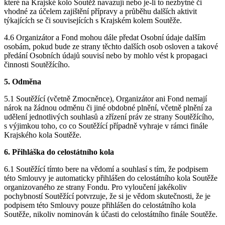
které na Krajské kolo Soutěž navazují nebo je-li to nezbytné či
vhodné za účelem zajištění přípravy a průběhu dalších aktivit
týkajících se či souvisejících s Krajském kolem Soutěže.
4.6 Organizátor a Fond mohou dále předat Osobní údaje dalším
osobám, pokud bude ze strany těchto dalších osob osloven a takové
předání Osobních údajů souvisí nebo by mohlo vést k propagaci
činnosti Soutěžícího.
5. Odměna
5.1 Soutěžící (včetně Zmocněnce), Organizátor ani Fond nemají
nárok na žádnou odměnu či jiné obdobné plnění, včetně plnění za
udělení jednotlivých souhlasů a zřízení práv ze strany Soutěžícího,
s výjimkou toho, co co Soutěžící případně vyhraje v rámci finále
Krajského kola Soutěže.
6. Přihláška do celostátního kola
6.1 Soutěžící tímto bere na vědomí a souhlasí s tím, že podpisem
této Smlouvy je automaticky přihlášen do celostátního kola Soutěže
organizovaného ze strany Fondu. Pro vyloučení jakékoliv
pochybností Soutěžící potvrzuje, že si je vědom skutečnosti, že je
podpisem této Smlouvy pouze přihlášen do celostátního kola
Soutěže, nikoliv nominován k účasti do celostátního finále Soutěže.