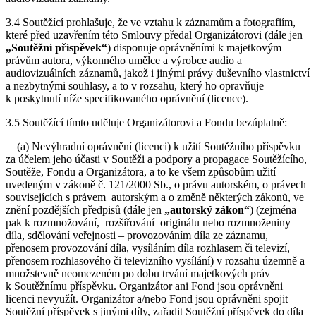
3.4 Soutěžící prohlašuje, že ve vztahu k záznamům a fotografiím,
které před uzavřením této Smlouvy předal Organizátorovi (dále jen
„Soutěžní příspěvek“
) disponuje oprávněními k majetkovým
právům autora, výkonného umělce a výrobce audio a
audiovizuálních záznamů, jakož i jinými právy duševního vlastnictví
a nezbytnými souhlasy, a to v rozsahu, který ho opravňuje
k poskytnutí níže specifikovaného oprávnění (licence).
3.5 Soutěžící tímto uděluje Organizátorovi a Fondu bezúplatně:
(a) Nevýhradní oprávnění (licenci) k užití Soutěžního příspěvku
za účelem jeho účasti v Soutěži a podpory a propagace Soutěžícího,
Soutěže, Fondu a Organizátora, a to ke všem způsobům užití
uvedeným v zákoně č. 121/2000 Sb., o právu autorském, o právech
souvisejících s právem autorským a o změně některých zákonů, ve
znění pozdějších předpisů (dále jen
„autorský zákon“
) (zejména
pak k rozmnožování, rozšiřování originálu nebo rozmnoženiny
díla, sdělování veřejnosti – provozováním díla ze záznamu,
přenosem provozování díla, vysíláním díla rozhlasem či televizí,
přenosem rozhlasového či televizního vysílání) v rozsahu územně a
množstevně neomezeném po dobu trvání majetkových práv
k Soutěžnímu příspěvku. Organizátor ani Fond jsou oprávněni
licenci nevyužít. Organizátor a/nebo Fond jsou oprávněni spojit
Soutěžní příspěvek s jinými díly, zařadit Soutěžní příspěvek do díla