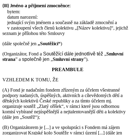
a příjmení zmocněnce
(iii) Jméno
:
bytem:
datum narození:
jednající svým jménem a současně na základě zmocnění a
v zastoupení všech členů kolektivu „[Název kolektivu]“, jejichž
seznam je přílohou této Smlouvy
(dále společně jen
„Soutěžící“
)
(Organizátor, Fond a
Soutěžící
dále jednotlivě též
„
Smluvní
strana
” a
společně jen
„
Smluvní strany
”).
PREAMBULE
VZHLEDEM K TOMU, ŽE
(A) Fond je nadačním fondem zřízeným za účelem všestranné
podpory nadaných, úspěšných, aktivních a cílevědomých dětí a
dětských kolektivů České republiky a za tímto účelem mj.
organizuje soutěž „Zlatý oříšek“, v rámci které jsou odbornou
komisí vybírané nejúspěšnější a nejtalentovanější děti a kolektivy
(dále jen „Soutěž“);
(B) Organizátorem je [...] a ve spolupráci s Fondem má zájem
zorganizovat Krajské kolo Soutěže v rámci území [...] (dále jen