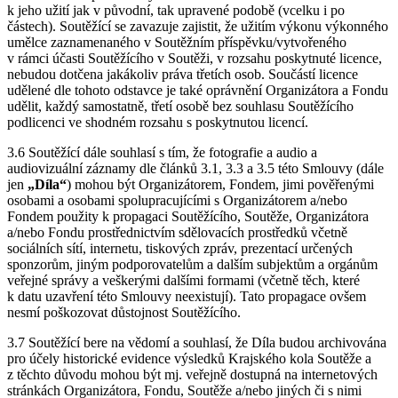
k jeho užití jak v původní, tak upravené podobě (vcelku i po
částech). Soutěžící se zavazuje zajistit, že užitím výkonu výkonného
umělce zaznamenaného v Soutěžním příspěvku/vytvořeného
v rámci účasti Soutěžícího v Soutěži, v rozsahu poskytnuté licence,
nebudou dotčena jakákoliv práva třetích osob. Součástí licence
udělené dle tohoto odstavce je také oprávnění Organizátora a Fondu
udělit, každý samostatně, třetí osobě bez souhlasu Soutěžícího
podlicenci ve shodném rozsahu s poskytnutou licencí.
3.6 Soutěžící dále souhlasí s tím, že fotografie a audio a
audiovizuální záznamy dle článků 3.1, 3.3 a 3.5 této Smlouvy (dále
jen
„Díla“
) mohou být Organizátorem, Fondem, jimi pověřenými
osobami a osobami spolupracujícími s Organizátorem a/nebo
Fondem použity k propagaci Soutěžícího, Soutěže, Organizátora
a/nebo Fondu prostřednictvím sdělovacích prostředků včetně
sociálních sítí, internetu, tiskových zpráv, prezentací určených
sponzorům, jiným podporovatelům a dalším subjektům a orgánům
veřejné správy a veškerými dalšími formami (včetně těch, které
k datu uzavření této Smlouvy neexistují). Tato propagace ovšem
nesmí poškozovat důstojnost Soutěžícího.
3.7 Soutěžící bere na vědomí a souhlasí, že Díla budou archivována
pro účely historické evidence výsledků Krajského kola Soutěže a
z těchto důvodu mohou být mj. veřejně dostupná na internetových
stránkách Organizátora, Fondu, Soutěže a/nebo jiných či s nimi