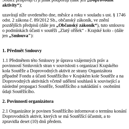
aktivity“
);
uzavírají níže uvedeného dne, měsíce a roku v souladu s ust. § 1746
odst. 2 zákona č. 89/2012 Sb., občanský zákoník, ve znění
pozdějších předpisů (dále jen
„Občanský zákoník“
), tuto smlouvu
o podmínkách účasti v soutěži „Zlatý oříšek“ - Krajské kolo - (dále
jen
„Smlouva"
):
1. Předmět Smlouvy
1.1 Předmětem této Smlouvy je úprava vzájemných práv a
povinností Smluvních stran v souvislosti s organizací Krajského
kola Soutěže a Doprovodných aktivit ze strany Organizátora
případně Fondu a účasti Soutěžícího v Krajském kole Soutěže a na
Doprovodných aktivitách včetně udělení souhlasů k související a
následné propagaci Soutěže, Soutěžícího a nakládání s osobními
údaji Soutěžícího.
2. Povinnosti organizátora
2.1 Organizátor je povinen Soutěžícího informovat o termínu konání
Doprovodních aktivit, kterých se má Soutěžící účastnit, a to
zpravidla deset (10) dnů předem.