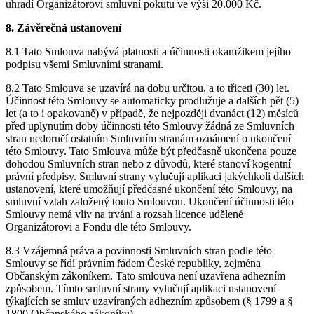
uhradí Organizátorovi smluvní pokutu ve výši 20.000 Kč.
8. Závěrečná ustanovení
8.1 Tato Smlouva nabývá platnosti a účinnosti okamžikem jejího
podpisu všemi Smluvními stranami.
8.2 Tato Smlouva se uzavírá na dobu určitou, a to třiceti (30) let.
Účinnost této Smlouvy se automaticky prodlužuje a dalších pět (5)
let (a to i opakovaně) v případě, že nejpozději dvanáct (12) měsíců
před uplynutím doby účinnosti této Smlouvy žádná ze Smluvních
stran nedoručí ostatním Smluvním stranám oznámení o ukončení
této Smlouvy. Tato Smlouva může být předčasně ukončena pouze
dohodou Smluvních stran nebo z důvodů, které stanoví kogentní
právní předpisy. Smluvní strany vylučují aplikaci jakýchkoli dalších
ustanovení, které umožňují předčasné ukončení této Smlouvy, na
smluvní vztah založený touto Smlouvou. Ukončení účinnosti této
Smlouvy nemá vliv na trvání a rozsah licence udělené
Organizátorovi a Fondu dle této Smlouvy.
8.3 Vzájemná práva a povinnosti Smluvních stran podle této
Smlouvy se řídí právním řádem České republiky, zejména
Občanským zákoníkem. Tato smlouva není uzavřena adhezním
způsobem. Tímto smluvní strany vylučují aplikaci ustanovení
týkajících se smluv uzavíraných adhezním způsobem (§ 1799 a §
1800 Občanského zákoníku).