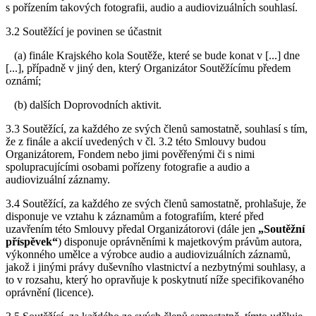
s pořízením takových fotografii, audio a audiovizuálních souhlasí.
3.2 Soutěžící je povinen se účastnit
(a) finále Krajského kola Soutěže, které se bude konat v [...] dne
[...], případně v jiný den, který Organizátor Soutěžícímu předem
oznámí;
(b) dalších Doprovodních aktivit.
3.3 Soutěžící, za každého ze svých členů samostatně, souhlasí s tím,
že z finále a akcií uvedených v čl. 3.2 této Smlouvy budou
Organizátorem, Fondem nebo jimi pověřenými či s nimi
spolupracujícími osobami pořízeny fotografie a audio a
audiovizuální záznamy.
3.4 Soutěžící, za každého ze svých členů samostatně, prohlašuje, že
disponuje ve vztahu k záznamům a fotografiím, které před
uzavřením této Smlouvy předal Organizátorovi (dále jen
„Soutěžní
příspěvek“
) disponuje oprávněními k majetkovým právům autora,
výkonného umělce a výrobce audio a audiovizuálních záznamů,
jakož i jinými právy duševního vlastnictví a nezbytnými souhlasy, a
to v rozsahu, který ho opravňuje k poskytnutí níže specifikovaného
oprávnění (licence).