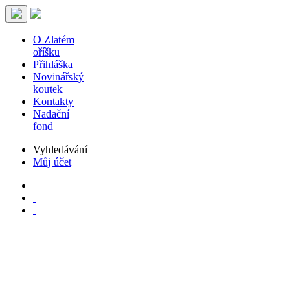
O Zlatém
oříšku
Přihláška
Novinářský
koutek
Kontakty
Nadační
fond
Vyhledávání
Můj účet