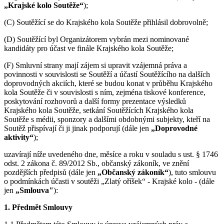
„Krajské kolo Soutěže“
);
(C) Soutěžící se do Krajského kola Soutěže přihlásil dobrovolně;
(D) Soutěžící byl Organizátorem vybrán mezi nominované
kandidáty pro účast ve finále Krajského kola Soutěže;
(F) Smluvní strany mají zájem si upravit vzájemná práva a
povinnosti v souvislosti se Soutěží a účastí Soutěžícího na dalších
doprovodných akciích, které se budou konat v průběhu Krajského
kola Soutěže či v souvislosti s ním, zejména tiskové konference,
poskytování rozhovorů a další formy prezentace výsledků
Krajského kola Soutěže, setkání Soutěžících Krajského kola
Soutěže s médii, sponzory a dalšími obdobnými subjekty, kteří na
Soutěž přispívají či ji jinak podporují (dále jen
„Doprovodné
aktivity“
);
uzavírají níže uvedeného dne, měsíce a roku v souladu s ust. § 1746
odst. 2 zákona č. 89/2012 Sb., občanský zákoník, ve znění
pozdějších předpisů (dále jen
„Občanský zákoník“
), tuto smlouvu
o podmínkách účasti v soutěži „Zlatý oříšek“ - Krajské kolo - (dále
jen
„Smlouva"
):
1. Předmět Smlouvy