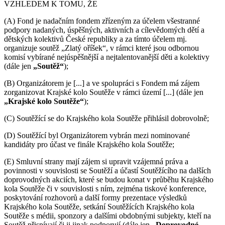
VZHLEDEM K TOMU, ŽE
(A) Fond je nadačním fondem zřízeným za účelem všestranné
podpory nadaných, úspěšných, aktivních a cílevědomých dětí a
dětských kolektivů České republiky a za tímto účelem mj.
organizuje soutěž „Zlatý oříšek“, v rámci které jsou odbornou
komisí vybírané nejúspěšnější a nejtalentovanější děti a kolektivy
(dále jen
„Soutěž“
);
(B) Organizátorem je [...] a ve spolupráci s Fondem má zájem
zorganizovat Krajské kolo Soutěže v rámci území [...] (dále jen
„Krajské kolo Soutěže“
);
(C) Soutěžící se do Krajského kola Soutěže přihlásil dobrovolně;
(D) Soutěžící byl Organizátorem vybrán mezi nominované
kandidáty pro účast ve finále Krajského kola Soutěže;
(E) Smluvní strany mají zájem si upravit vzájemná práva a
povinnosti v souvislosti se Soutěží a účastí Soutěžícího na dalších
doprovodných akciích, které se budou konat v průběhu Krajského
kola Soutěže či v souvislosti s ním, zejména tiskové konference,
poskytování rozhovorů a další formy prezentace výsledků
Krajského kola Soutěže, setkání Soutěžících Krajského kola
Soutěže s médii, sponzory a dalšími obdobnými subjekty, kteří na
Soutěž přispívají či ji jinak podporují (dále jen
„Doprovodné