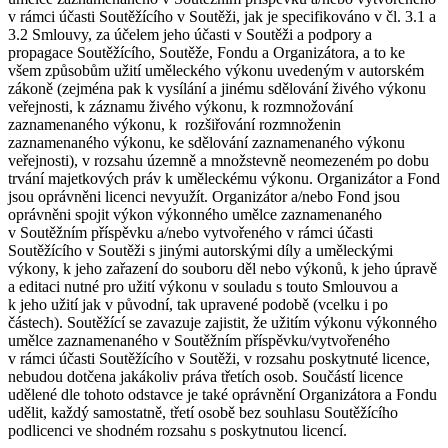
v rámci účasti Soutěžícího v Soutěži, jak je specifikováno v čl. 3.1 a
3.2 Smlouvy, za účelem jeho účasti v Soutěži a podpory a
propagace Soutěžícího, Soutěže, Fondu a Organizátora, a to ke
všem způsobům užití uměleckého výkonu uvedeným v autorském
zákoně (zejména pak k vysílání a jinému sdělování živého výkonu
veřejnosti, k záznamu živého výkonu, k rozmnožování
zaznamenaného výkonu, k rozšiřování rozmnoženin
zaznamenaného výkonu, ke sdělování zaznamenaného výkonu
veřejnosti), v rozsahu územně a množstevně neomezeném po dobu
trvání majetkových práv k uměleckému výkonu. Organizátor a Fond
jsou oprávněni licenci nevyužít. Organizátor a/nebo Fond jsou
oprávněni spojit výkon výkonného umělce zaznamenaného
v Soutěžním příspěvku a/nebo vytvořeného v rámci účasti
Soutěžícího v Soutěži s jinými autorskými díly a uměleckými
výkony, k jeho zařazení do souboru děl nebo výkonů, k jeho úpravě
a editaci nutné pro užití výkonu v souladu s touto Smlouvou a
k jeho užití jak v původní, tak upravené podobě (vcelku i po
částech). Soutěžící se zavazuje zajistit, že užitím výkonu výkonného
umělce zaznamenaného v Soutěžním příspěvku/vytvořeného
v rámci účasti Soutěžícího v Soutěži, v rozsahu poskytnuté licence,
nebudou dotčena jakákoliv práva třetích osob. Součástí licence
udělené dle tohoto odstavce je také oprávnění Organizátora a Fondu
udělit, každý samostatně, třetí osobě bez souhlasu Soutěžícího
podlicenci ve shodném rozsahu s poskytnutou licencí.