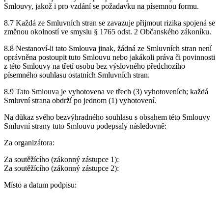
Smlouvy, jakož i pro vzdání se požadavku na písemnou formu.
8.7 Každá ze Smluvních stran se zavazuje přijmout rizika spojená se
změnou okolností ve smyslu § 1765 odst. 2 Občanského zákoníku.
8.8 Nestanoví-li tato Smlouva jinak, žádná ze Smluvních stran není
oprávněna postoupit tuto Smlouvu nebo jakákoli práva či povinnosti
z této Smlouvy na třetí osobu bez výslovného předchozího
písemného souhlasu ostatních Smluvních stran.
8.9 Tato Smlouva je vyhotovena ve třech (3) vyhotoveních; každá
Smluvní strana obdrží po jednom (1) vyhotovení.
Na důkaz svého bezvýhradného souhlasu s obsahem této Smlouvy
Smluvní strany tuto Smlouvu podepsaly následovně:
Za organizátora:
Za soutěžícího (zákonný zástupce 1):
Za soutěžícího (zákonný zástupce 2):
Místo a datum podpisu: