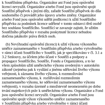
k Soutěžnímu příspěvku. Organizátor ani Fond jsou oprávněni
licenci nevyužít. Organizátor a/nebo Fond jsou oprávněni spojit
Soutěžní příspěvek s jinými díly, zařadit Soutěžní příspěvek do díla
souborného či provádět jeho úpravy a/nebo změny. Organizátor
a/nebo Fond jsou oprávněni udělit podlicenci k užití Soutěžního
příspěvku za podmínek licence udělené v tomto odstavci třetí osobě
bez souhlasu Soutěžícího. Soutěžící se zavazuje zajistit, že užitím
Soutěžního příspěvku v rozsahu poskytnuté licence nebudou
dotčena jakákoliv práva třetích osob.
(b) Nevýhradní oprávnění (licenci) k užití výkonu výkonného
umělce zaznamenaného v Soutěžním příspěvku a/nebo vytvořeného
v rámci účasti Soutěžícího v Soutěži, jak je specifikováno v čl. 3.1 a
3.2 Smlouvy, za účelem jeho účasti v Soutěži a podpory a
propagace Soutěžícího, Soutěže, Fondu a Organizátora, a to ke
všem způsobům užití uměleckého výkonu uvedeným v autorském
zákoně (zejména pak k vysílání a jinému sdělování živého výkonu
veřejnosti, k záznamu živého výkonu, k rozmnožování
zaznamenaného výkonu, k rozšiřování rozmnoženin
zaznamenaného výkonu, ke sdělování zaznamenaného výkonu
veřejnosti), v rozsahu územně a množstevně neomezeném po dobu
trvání majetkových práv k uměleckému výkonu. Organizátor a Fond
jsou oprávněni licenci nevyužít. Organizátor a/nebo Fond jsou
oprávněni spojit výkon výkonného umělce zaznamenaného
v Soutěžním příspěvku a/nebo vytvořeného v rámci účasti