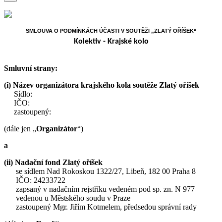
SMLOUVA O PODMÍNKÁCH ÚČASTI V SOUTĚŽI „ZLATÝ OŘÍŠEK“
Kolektiv - Krajské kolo
Smluvní strany:
(i)
Název organizátora krajského kola soutěže Zlatý oříšek
Sídlo:
IČO:
zastoupený:
(dále jen „
Organizátor
“)
a
(ii) Nadační fond Zlatý oříšek
se sídlem Nad Rokoskou 1322/27, Libeň, 182 00 Praha 8
IČO: 24233722
zapsaný v nadačním rejstříku vedeném pod sp. zn. N 977
vedenou u Městského soudu v Praze
zastoupený Mgr. Jiřím Kotmelem, předsedou správní rady