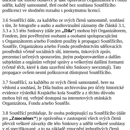
udělit, každý samostatně, třetí osobě bez souhlasu Soutěžícího
podlicenci ve shodném rozsahu s poskytnutou licencí.
3.6 Soutěžící dále, za každého ze svých členů samostatně, souhlasí
s tím, že fotografie a audio a audiovizuální záznamy dle článků 3.1,
3.3 a 3.5 této Smlouvy (dále jen
„Díla“
) mohou být Organizátorem,
Fondem, jimi pověřenými osobami a osobami spolupracujícími
s Organizátorem a/nebo Fondem použity k propagaci Soutěžícího,
Soutěže, Organizátora a/nebo Fondu prostřednictvím sdělovacích
prostředků včetně sociálních sítí, internetu, tiskových zpráv,
prezentací určených sponzorům, jiným podporovatelům a dalším
subjektům a orgánům veřejné správy a veškerými dalšími formami
(včetně těch, které k datu uzavření této Smlouvy neexistují). Tato
propagace ovšem nesmí poškozovat důstojnost Soutěžícího.
3.7 Soutěžící, za každého ze svých členů samostatně, bere na
vědomí a souhlasí, že Díla budou archivována pro účely historické
evidence výsledků Krajského kola Soutěže a z těchto důvodu
mohou být mj. veřejně dostupná na internetových stránkách
Organizátora, Fondu a/nebo Soutěže.
3.8 Soutěžící prohlašuje, že osoba podepisující za Soutěžícího (dále
jen
„Zmocněnec“
) je oprávněna v zastoupení všech svých členů
převzít veškeré závazky dle této Smlouvy a udělit veškeré souhlasy
v ní specifikované, a to na základě zmocnění jednotlivých členů