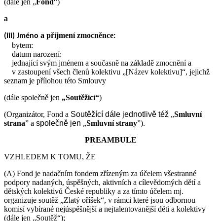
(dále jen „
Fond
“)
a
a příjmení zmocněnce
(iii) Jméno
:
bytem:
datum narození:
jednající svým jménem a současně na základě zmocnění a
v zastoupení všech členů kolektivu „[Název kolektivu]“, jejichž
seznam je přílohou této Smlouvy
(dále společně jen
„Soutěžící“
)
(Organizátor, Fond a
Soutěžící
dále jednotlivě též
„
Smluvní
strana
” a
společně jen
„
Smluvní strany
”).
PREAMBULE
VZHLEDEM K TOMU, ŽE
(A) Fond je nadačním fondem zřízeným za účelem všestranné
podpory nadaných, úspěšných, aktivních a cílevědomých dětí a
dětských kolektivů České republiky a za tímto účelem mj.
organizuje soutěž „Zlatý oříšek“, v rámci které jsou odbornou
komisí vybírané nejúspěšnější a nejtalentovanější děti a kolektivy
(dále jen „Soutěž“);