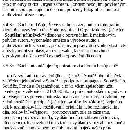
této Smlouvy budou Organizátorem, Fondem nebo jimi pověřenými
či s nimi spolupracujícími osobami pořízeny fotografie a audio a
audiovizuální záznamy.
3.4 Soutěžící prohlašuje, že ve vztahu k záznamům a fotografiím,
které před uzavřením této Smlouvy předal Organizátorovi (dále jen
„Soutěžní příspěvek“
) disponuje oprávněními k majetkovým
právům autora, výkonného umělce a výrobce audio a
audiovizuálních záznamů, jakož i jinými právy duševního vlastnictví
a nezbytnými souhlasy, a to v rozsahu, který ho opravňuje
k poskytnutí níže specifikovaného oprávnění (licence).
3.5 Soutěžící tímto uděluje Organizátorovi a Fondu bezúplatně:
(a) Nevýhradní oprávnění (licenci) k užití Soutěžního příspěvku
za účelem jeho účasti v Soutěži a podpory a propagace Soutěžícího,
Soutěže, Fondu a Organizátora, a to ke všem způsobům užití
uvedeným v zákoně č. 121/2000 Sb., o právu autorském, o právech
souvisejících s právem autorským a o změně některých zákonů, ve
znění pozdějších předpisů (dále jen
„autorský zákon“
) (zejména
pak k rozmnožování, rozšiřování originálu nebo rozmnoženiny
díla, sdělování veřejnosti – provozováním díla ze záznamu,
přenosem provozování díla, vysíláním díla rozhlasem či televizí,
přenosem rozhlasového či televizního vysílání) v rozsahu územně a
množstevně neomezeném po dobu trvání majetkových práv