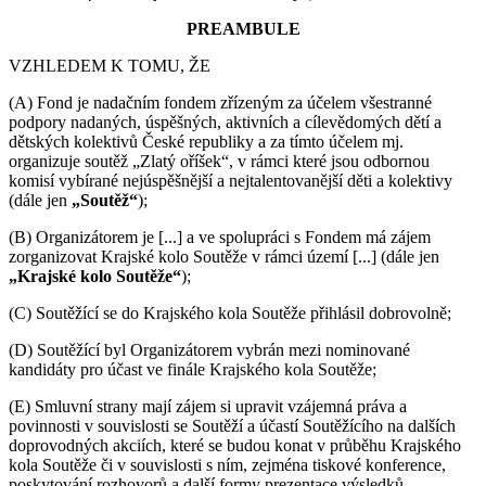
PREAMBULE
VZHLEDEM K TOMU, ŽE
(A) Fond je nadačním fondem zřízeným za účelem všestranné
podpory nadaných, úspěšných, aktivních a cílevědomých dětí a
dětských kolektivů České republiky a za tímto účelem mj.
organizuje soutěž „Zlatý oříšek“, v rámci které jsou odbornou
komisí vybírané nejúspěšnější a nejtalentovanější děti a kolektivy
(dále jen
„Soutěž“
);
(B) Organizátorem je [...] a ve spolupráci s Fondem má zájem
zorganizovat Krajské kolo Soutěže v rámci území [...] (dále jen
„Krajské kolo Soutěže“
);
(C) Soutěžící se do Krajského kola Soutěže přihlásil dobrovolně;
(D) Soutěžící byl Organizátorem vybrán mezi nominované
kandidáty pro účast ve finále Krajského kola Soutěže;
(E) Smluvní strany mají zájem si upravit vzájemná práva a
povinnosti v souvislosti se Soutěží a účastí Soutěžícího na dalších
doprovodných akciích, které se budou konat v průběhu Krajského
kola Soutěže či v souvislosti s ním, zejména tiskové konference,
poskytování rozhovorů a další formy prezentace výsledků