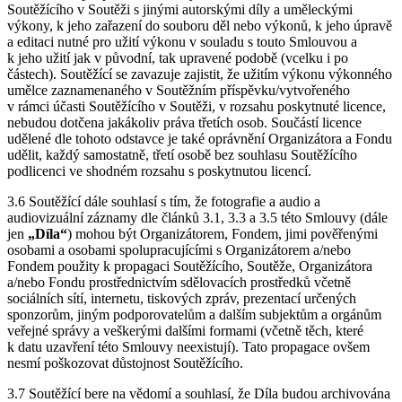
Soutěžícího v Soutěži s jinými autorskými díly a uměleckými
výkony, k jeho zařazení do souboru děl nebo výkonů, k jeho úpravě
a editaci nutné pro užití výkonu v souladu s touto Smlouvou a
k jeho užití jak v původní, tak upravené podobě (vcelku i po
částech). Soutěžící se zavazuje zajistit, že užitím výkonu výkonného
umělce zaznamenaného v Soutěžním příspěvku/vytvořeného
v rámci účasti Soutěžícího v Soutěži, v rozsahu poskytnuté licence,
nebudou dotčena jakákoliv práva třetích osob. Součástí licence
udělené dle tohoto odstavce je také oprávnění Organizátora a Fondu
udělit, každý samostatně, třetí osobě bez souhlasu Soutěžícího
podlicenci ve shodném rozsahu s poskytnutou licencí.
3.6 Soutěžící dále souhlasí s tím, že fotografie a audio a
audiovizuální záznamy dle článků 3.1, 3.3 a 3.5 této Smlouvy (dále
jen
„Díla“
) mohou být Organizátorem, Fondem, jimi pověřenými
osobami a osobami spolupracujícími s Organizátorem a/nebo
Fondem použity k propagaci Soutěžícího, Soutěže, Organizátora
a/nebo Fondu prostřednictvím sdělovacích prostředků včetně
sociálních sítí, internetu, tiskových zpráv, prezentací určených
sponzorům, jiným podporovatelům a dalším subjektům a orgánům
veřejné správy a veškerými dalšími formami (včetně těch, které
k datu uzavření této Smlouvy neexistují). Tato propagace ovšem
nesmí poškozovat důstojnost Soutěžícího.
3.7 Soutěžící bere na vědomí a souhlasí, že Díla budou archivována