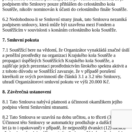
podpisem této Smlouvy pouze přihlášen do celostátního kola
Soutěže, nikoliv nominován k účasti do celostátního finále Soutěže.
6.2 Nedohodnou-li se Smluvní strany jinak, tato Smlouva nezaniká
podpisem smlouvy, která může být uzavřena mezi Fondem a
Soutěžícím v souvislosti s konáním celostátního kola Soutěže.
7. Smluvní pokuta
7.1 Soutěžící bere na vědomí, že Organizátor vynakládá značné úsilí
a peněžní prostředky na organizaci Krajského kola Soutěže a
propagaci úspěšných Soutěžících Krajského kola Soutěže, a
zajišťuje jejich prezentaci prostřednictvím širokého spektra aktivit a
z tohoto důvodu se Soutěžící zavazuje, že v případě porušení
kterékoli ze svých povinností dle článků 3.1 a 3.2 této Smlouvy,
uhradí Organizátorovi smluvní pokutu ve výši 20.000 Kč.
8. Závěrečná ustanovení
8.1 Tato Smlouva nabývá platnosti a účinnosti okamžikem jejího
podpisu všemi Smluvními stranami.
8.2 Tato Smlouva se uzavírá na dobu určitou, a to třiceti (30) let.
Účinnost této Smlouvy se automaticky prodlužuje a dalších pět (5)
let (a to i opakovaně) v případě, že nejpozději dvanáct (12) měsíců