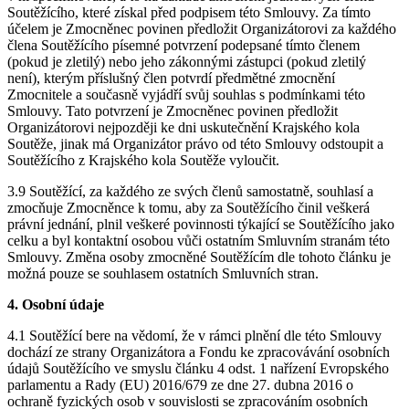
Soutěžícího, které získal před podpisem této Smlouvy. Za tímto
účelem je Zmocněnec povinen předložit Organizátorovi za každého
člena Soutěžícího písemné potvrzení podepsané tímto členem
(pokud je zletilý) nebo jeho zákonnými zástupci (pokud zletilý
není), kterým příslušný člen potvrdí předmětné zmocnění
Zmocnitele a současně vyjádří svůj souhlas s podmínkami této
Smlouvy. Tato potvrzení je Zmocněnec povinen předložit
Organizátorovi nejpozději ke dni uskutečnění Krajského kola
Soutěže, jinak má Organizátor právo od této Smlouvy odstoupit a
Soutěžícího z Krajského kola Soutěže vyloučit.
3.9 Soutěžící, za každého ze svých členů samostatně, souhlasí a
zmocňuje Zmocněnce k tomu, aby za Soutěžícího činil veškerá
právní jednání, plnil veškeré povinnosti týkající se Soutěžícího jako
celku a byl kontaktní osobou vůči ostatním Smluvním stranám této
Smlouvy. Změna osoby zmocněné Soutěžícím dle tohoto článku je
možná pouze se souhlasem ostatních Smluvních stran.
4. Osobní údaje
4.1 Soutěžící bere na vědomí, že v rámci plnění dle této Smlouvy
dochází ze strany Organizátora a Fondu ke zpracovávání osobních
údajů Soutěžícího ve smyslu článku 4 odst. 1 nařízení Evropského
parlamentu a Rady (EU) 2016/679 ze dne 27. dubna 2016 o
ochraně fyzických osob v souvislosti se zpracováním osobních