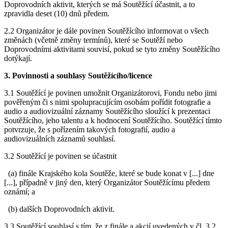
Doprovodních aktivit, kterých se má Soutěžící účastnit, a to
zpravidla deset (10) dnů předem.
2.2 Organizátor je dále povinen Soutěžícího informovat o všech
změnách (včetně změny termínů), které se Soutěží nebo
Doprovodními aktivitami souvisí, pokud se tyto změny Soutěžícího
dotýkají.
3. Povinnosti a souhlasy Soutěžícího/licence
3.1 Soutěžící je povinen umožnit Organizátorovi, Fondu nebo jimi
pověřeným či s nimi spolupracujícím osobám pořídit fotografie a
audio a audiovizuální záznamy Soutěžícího sloužící k prezentaci
Soutěžícího, jeho talentu a k hodnocení Soutěžícího. Soutěžící tímto
potvrzuje, že s pořízením takových fotografií, audio a
audiovizuálních záznamů souhlasí.
3.2 Soutěžící je povinen se účastnit
(a) finále Krajského kola Soutěže, které se bude konat v [...] dne
[...], případně v jiný den, který Organizátor Soutěžícímu předem
oznámí; a
(b) dalších Doprovodních aktivit.
3.3 Soutěžící souhlasí s tím, že z finále a akcií uvedených v čl. 3.2