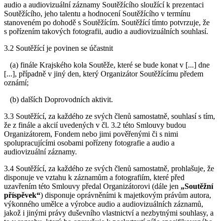
audio a audiovizuální záznamy Soutěžícího sloužící k prezentaci
Soutěžícího, jeho talentu a hodnocení Soutěžícího v termínu
stanoveném po dohodě s Soutěžícím. Soutěžící tímto potvrzuje, že
s pořízením takových fotografii, audio a audiovizuálních souhlasí.
3.2 Soutěžící je povinen se účastnit
(a) finále Krajského kola Soutěže, které se bude konat v [...] dne
[...], případně v jiný den, který Organizátor Soutěžícímu předem
oznámí;
(b) dalších Doprovodních aktivit.
3.3 Soutěžící, za každého ze svých členů samostatně, souhlasí s tím,
že z finále a akcií uvedených v čl. 3.2 této Smlouvy budou
Organizátorem, Fondem nebo jimi pověřenými či s nimi
spolupracujícími osobami pořízeny fotografie a audio a
audiovizuální záznamy.
3.4 Soutěžící, za každého ze svých členů samostatně, prohlašuje, že
disponuje ve vztahu k záznamům a fotografiím, které před
uzavřením této Smlouvy předal Organizátorovi (dále jen
„Soutěžní
příspěvek“
) disponuje oprávněními k majetkovým právům autora,
výkonného umělce a výrobce audio a audiovizuálních záznamů,
jakož i jinými právy duševního vlastnictví a nezbytnými souhlasy, a