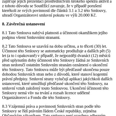
zajišťuje jejich prezentaci prostřednictvím širokého spektra aktivit a
z tohoto důvodu se Soutěžící zavazuje, že v případě porušení
kterékoli ze svých povinností dle článků 3.1 a 3.2 této Smlouvy,
uhradí Organizátorovi smluvní pokutu ve výši 20.000 Kč.
8. Závěrečná ustanovení
8.1 Tato Smlouva nabývá platnosti a účinnosti okamžikem jejího
podpisu všemi Smluvními stranami.
8.2 Tato Smlouva se uzavírá na dobu určitou, a to třiceti (30) let.
Účinnost této Smlouvy se automaticky prodlužuje a dalších pět (5)
let (a to i opakovaně) v případě, že nejpozději dvanáct (12) měsíců
před uplynutím doby účinnosti této Smlouvy žádná ze Smluvních
stran nedoručí ostatním Smluvním stranám oznámení o ukončení
této Smlouvy. Tato Smlouva může být předčasně ukončena pouze
dohodou Smluvních stran nebo z důvodů, které stanoví kogentní
právní předpisy. Smluvní strany vylučují aplikaci jakýchkoli dalších
ustanovení, které umožňují předčasné ukončení této Smlouvy, na
smluvní vztah založený touto Smlouvou. Ukončení účinnosti této
Smlouvy nemá vliv na trvání a rozsah licence udělené
Organizátorovi a Fondu dle této Smlouvy.
8.3 Vzájemná práva a povinnosti Smluvních stran podle této
Smlouvy se řídí právním řádem České republiky, zejména
Občanským zákoníkem. Tato smlouva není uzavřena adhezním