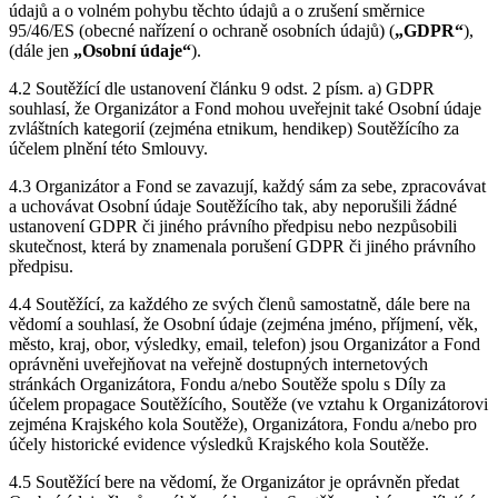
údajů a o volném pohybu těchto údajů a o zrušení směrnice
95/46/ES (obecné nařízení o ochraně osobních údajů) (
„GDPR“
),
(dále jen
„Osobní údaje“
).
4.2 Soutěžící dle ustanovení článku 9 odst. 2 písm. a) GDPR
souhlasí, že Organizátor a Fond mohou uveřejnit také Osobní údaje
zvláštních kategorií (zejména etnikum, hendikep) Soutěžícího za
účelem plnění této Smlouvy.
4.3 Organizátor a Fond se zavazují, každý sám za sebe, zpracovávat
a uchovávat Osobní údaje Soutěžícího tak, aby neporušili žádné
ustanovení GDPR či jiného právního předpisu nebo nezpůsobili
skutečnost, která by znamenala porušení GDPR či jiného právního
předpisu.
4.4 Soutěžící, za každého ze svých členů samostatně, dále bere na
vědomí a souhlasí, že Osobní údaje (zejména jméno, příjmení, věk,
město, kraj, obor, výsledky, email, telefon) jsou Organizátor a Fond
oprávněni uveřejňovat na veřejně dostupných internetových
stránkách Organizátora, Fondu a/nebo Soutěže spolu s Díly za
účelem propagace Soutěžícího, Soutěže (ve vztahu k Organizátorovi
zejména Krajského kola Soutěže), Organizátora, Fondu a/nebo pro
účely historické evidence výsledků Krajského kola Soutěže.
4.5 Soutěžící bere na vědomí, že Organizátor je oprávněn předat