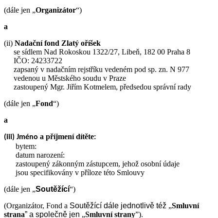
(dále jen „
Organizátor
“)
a
(ii)
Nadační fond Zlatý oříšek
se sídlem Nad Rokoskou 1322/27, Libeň, 182 00 Praha 8
IČO: 24233722
zapsaný v nadačním rejstříku vedeném pod sp. zn. N 977
vedenou u Městského soudu v Praze
zastoupený Mgr. Jiřím Kotmelem, předsedou správní rady
(dále jen „
Fond
“)
a
a příjmení dítěte
(iii) Jméno
:
bytem:
datum narození:
zastoupený zákonným zástupcem, jehož osobní údaje
jsou specifikovány v příloze této Smlouvy
(dále jen „
Soutěžící
“)
(Organizátor, Fond a
Soutěžící
dále jednotlivě též
„
Smluvní
strana
” a společně jen
„
Smluvní strany
”).