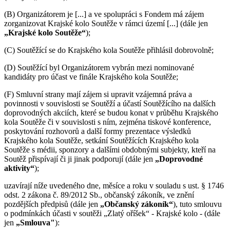
(B) Organizátorem je [...] a ve spolupráci s Fondem má zájem
zorganizovat Krajské kolo Soutěže v rámci území [...] (dále jen
„Krajské kolo Soutěže“
);
(C) Soutěžící se do Krajského kola Soutěže přihlásil dobrovolně;
(D) Soutěžící byl Organizátorem vybrán mezi nominované
kandidáty pro účast ve finále Krajského kola Soutěže;
(F) Smluvní strany mají zájem si upravit vzájemná práva a
povinnosti v souvislosti se Soutěží a účastí Soutěžícího na dalších
doprovodných akciích, které se budou konat v průběhu Krajského
kola Soutěže či v souvislosti s ním, zejména tiskové konference,
poskytování rozhovorů a další formy prezentace výsledků
Krajského kola Soutěže, setkání Soutěžících Krajského kola
Soutěže s médii, sponzory a dalšími obdobnými subjekty, kteří na
Soutěž přispívají či ji jinak podporují (dále jen
„Doprovodné
aktivity“
);
uzavírají níže uvedeného dne, měsíce a roku v souladu s ust. § 1746
odst. 2 zákona č. 89/2012 Sb., občanský zákoník, ve znění
pozdějších předpisů (dále jen
„Občanský zákoník“
), tuto smlouvu
o podmínkách účasti v soutěži „Zlatý oříšek“ - Krajské kolo - (dále
jen
„Smlouva"
):