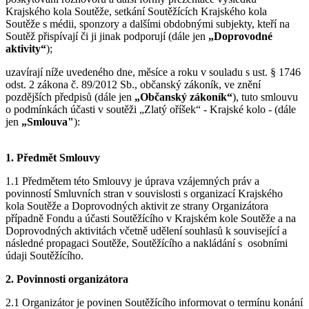
Krajského kola Soutěže, setkání Soutěžících Krajského kola
Soutěže s médii, sponzory a dalšími obdobnými subjekty, kteří na
Soutěž přispívají či ji jinak podporují (dále jen
„Doprovodné
aktivity“
);
uzavírají níže uvedeného dne, měsíce a roku v souladu s ust. § 1746
odst. 2 zákona č. 89/2012 Sb., občanský zákoník, ve znění
pozdějších předpisů (dále jen
„Občanský zákoník“
), tuto smlouvu
o podmínkách účasti v soutěži „Zlatý oříšek“ - Krajské kolo - (dále
jen
„Smlouva"
):
1. Předmět Smlouvy
1.1 Předmětem této Smlouvy je úprava vzájemných práv a
povinností Smluvních stran v souvislosti s organizací Krajského
kola Soutěže a Doprovodných aktivit ze strany Organizátora
případně Fondu a účasti Soutěžícího v Krajském kole Soutěže a na
Doprovodných aktivitách včetně udělení souhlasů k související a
následné propagaci Soutěže, Soutěžícího a nakládání s osobními
údaji Soutěžícího.
2. Povinnosti organizátora
2.1 Organizátor je povinen Soutěžícího informovat o termínu konání