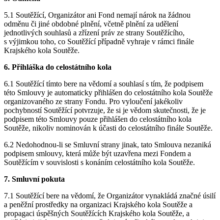
5.1 Soutěžící, Organizátor ani Fond nemají nárok na žádnou
odměnu či jiné obdobné plnění, včetně plnění za udělení
jednotlivých souhlasů a zřízení práv ze strany Soutěžícího,
s výjimkou toho, co Soutěžící případně vyhraje v rámci finále
Krajského kola Soutěže.
6. Přihláška do celostátního kola
6.1 Soutěžící tímto bere na vědomí a souhlasí s tím, že podpisem
této Smlouvy je automaticky přihlášen do celostátního kola Soutěže
organizovaného ze strany Fondu. Pro vyloučení jakékoliv
pochybností Soutěžící potvrzuje, že si je vědom skutečnosti, že je
podpisem této Smlouvy pouze přihlášen do celostátního kola
Soutěže, nikoliv nominován k účasti do celostátního finále Soutěže.
6.2 Nedohodnou-li se Smluvní strany jinak, tato Smlouva nezaniká
podpisem smlouvy, která může být uzavřena mezi Fondem a
Soutěžícím v souvislosti s konáním celostátního kola Soutěže.
7. Smluvní pokuta
7.1 Soutěžící bere na vědomí, že Organizátor vynakládá značné úsilí
a peněžní prostředky na organizaci Krajského kola Soutěže a
propagaci úspěšných Soutěžících Krajského kola Soutěže, a