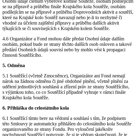
Osobní údaje členům výběrové komise Soutěže, osobám podílejícím
se na přípravě a průběhu finále Krajského kola Soutěže, osobám
podílejícím se na přípravě a průběhu Doprovodních aktivit a soutěží,
které na Krajské kolo Soutěž navazují nebo je-li to nezbytné či
vhodné za účelem zajištění přípravy a průběhu dalších aktivit
týkajících se či souvisejících s Krajském kolem Soutěže.
4.6 Organizátor a Fond mohou dále předat Osobní údaje dalším
osobám, pokud bude ze strany těchto dalších osob osloven a takové
předání Osobních údajů souvisí nebo by mohlo vést k propagaci
činnosti Soutěžícího.
5. Odměna
5.1 Soutěžící (včetně Zmocněnce), Organizátor ani Fond nemají
nárok na žádnou odměnu či jiné obdobné plnění, včetně plnění za
udělení jednotlivých souhlasů a zřízení práv ze strany Soutěžícího,
s výjimkou toho, co co Soutěžící případně vyhraje v rámci finále
Krajského kola Soutěže.
6. Přihláška do celostátního kola
6.1 Soutěžící tímto bere na vědomí a souhlasí s tím, že podpisem
této Smlouvy je automaticky přihlášen do celostátního kola Soutěže
organizovaného ze strany Fondu. Pro vyloučení jakékoliv
pochybností Soutěžící potvrzuje, že si je vědom skutečnosti, že je