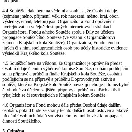
předpisu.
4.4 Soutěžící dále bere na vědomí a souhlasí, že Osobní údaje
(zejména jméno, příjmení, věk, rok narození, město, kraj, obor,
výsledky, email, telefon) jsou Organizátor a Fond oprávněni
uveřejňovat na veřejně dostupných internetových stránkách
Organizátora, Fondu a/nebo Soutěže spolu s Díly za účelem
propagace Soutěžícího, Soutěže (ve vztahu k Organizátorovi
zejména Krajského kola Soutěže), Organizátora, Fondu a/nebo
jiných či s nimi spolupracujících osob pro účely historické evidence
výsledků Krajského kola Soutěže.
4.5 Soutěžící bere na vědomí, že Organizátor je oprávněn předat
Osobní údaje členům výběrové komise Soutěže, osobám podílejícím
se na přípravě a průběhu finále Krajského kola Soutěže, osobám
podílejícím se na přípravě a průběhu Doprovodných aktivit a
soutěží, které na Krajské kolo Soutěž navazují nebo je-li to nezbytné
či vhodné za účelem zajištění přípravy a průběhu dalších aktivit
týkajících se či souvisejících s Krajském kolem Soutěže.
4.6 Organizátor a Fond mohou dále předat Osobní údaje dalším
osobám, pokud bude ze strany těchto dalších osob osloven a takové
předání Osobních údajů souvisí nebo by mohlo vést k propagaci
činnosti Soutěžícího.
5. Odměna