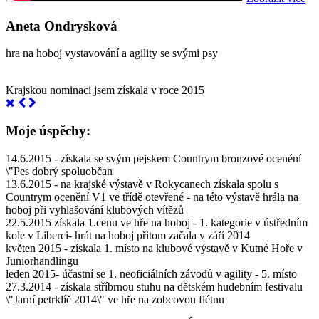
Aneta Ondrysková
hra na hoboj vystavování a agility se svými psy
Krajskou nominaci jsem získala v roce 2015
Moje úspěchy:
14.6.2015 - získala se svým pejskem Countrym bronzové ocenéní
\"Pes dobrý spoluobčan
13.6.2015 - na krajské výstavě v Rokycanech získala spolu s
Countrym ocenění V1 ve třídě otevřené - na této výstavě hrála na
hoboj při vyhlašování klubových vítězů
22.5.2015 získala 1.cenu ve hře na hoboj - 1. kategorie v ústředním
kole v Liberci- hrát na hoboj přitom začala v září 2014
květen 2015 - získala 1. místo na klubové výstavě v Kutné Hoře v
Juniorhandlingu
leden 2015- účastní se 1. neoficiálních závodů v agility - 5. místo
27.3.2014 - získala stříbrnou stuhu na dětském hudebním festivalu
\"Jarní petrklíč 2014\" ve hře na zobcovou flétnu