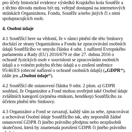
pro účely historické evidence výsledků Krajského kola Soutěže a
z těchto důvodu mohou být mj. veřejně dostupná na internetových
stránkách Organizátora, Fondu, Soutěže a/nebo jiných či s nimi
spolupracujících osob.
4. Osobní údaje
4.1 Soutěžící bere na vědomí, že v rámci plnění dle této Smlouvy
dochází ze strany Organizátora a Fondu ke zpracovávání osobních
údajů Soutěžícího ve smyslu článku 4 odst. 1 nařízení Evropského
parlamentu a Rady (EU) 2016/679 ze dne 27. dubna 2016 o
ochraně fyzických osob v souvislosti se zpracováním osobních
údajů a o volném pohybu těchto údajů a o zrušení směrnice
95/46/ES (obecné nařízení o ochraně osobních údajů) (
„GDPR“
),
(dále jen
„Osobní údaje“
).
4.2 Soutěžící dle ustanovení článku 9 odst. 2 písm. a) GDPR
souhlasí, že Organizátor a Fond mohou uveřejnit také Osobní údaje
zvláštních kategorií (zejména etnikum, hendikep) Soutěžícího za
účelem plnění této Smlouvy.
4.3 Organizátor a Fond se zavazují, každý sám za sebe, zpracovávat
a uchovávat Osobní údaje Soutěžícího tak, aby neporušili žádné
ustanovení GDPR či jiného právního předpisu nebo nezpůsobili
skutečnost, která by znamenala porušení GDPR či jiného právního