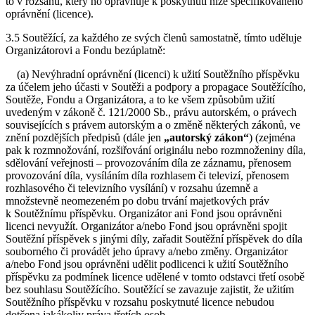
to v rozsahu, který ho opravňuje k poskytnutí níže specifikovaného
oprávnění (licence).
3.5 Soutěžící, za každého ze svých členů samostatně, tímto uděluje
Organizátorovi a Fondu bezúplatně:
(a) Nevýhradní oprávnění (licenci) k užití Soutěžního příspěvku
za účelem jeho účasti v Soutěži a podpory a propagace Soutěžícího,
Soutěže, Fondu a Organizátora, a to ke všem způsobům užití
uvedeným v zákoně č. 121/2000 Sb., právu autorském, o právech
souvisejících s právem autorským a o změně některých zákonů, ve
znění pozdějších předpisů (dále jen
„autorský zákon“
) (zejména
pak k rozmnožování, rozšiřování originálu nebo rozmnoženiny díla,
sdělování veřejnosti – provozováním díla ze záznamu, přenosem
provozování díla, vysíláním díla rozhlasem či televizí, přenosem
rozhlasového či televizního vysílání) v rozsahu územně a
množstevně neomezeném po dobu trvání majetkových práv
k Soutěžnímu příspěvku. Organizátor ani Fond jsou oprávněni
licenci nevyužít. Organizátor a/nebo Fond jsou oprávněni spojit
Soutěžní příspěvek s jinými díly, zařadit Soutěžní příspěvek do díla
souborného či provádět jeho úpravy a/nebo změny. Organizátor
a/nebo Fond jsou oprávněni udělit podlicenci k užití Soutěžního
příspěvku za podmínek licence udělené v tomto odstavci třetí osobě
bez souhlasu Soutěžícího. Soutěžící se zavazuje zajistit, že užitím
Soutěžního příspěvku v rozsahu poskytnuté licence nebudou
dotčena jakákoliv práva třetích osob.