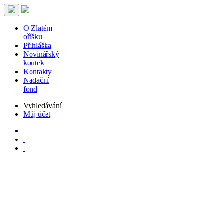
O Zlatém
oříšku
Přihláška
Novinářský
koutek
Kontakty
Nadační
fond
Vyhledávání
Můj účet