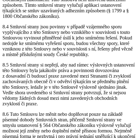
způsobem. Tímto smluvní strany vylučují aplikaci ustanovení
týkajících se smluv uzavíraných adhezním způsobem (§ 1799 a §
1800 Občanského zákoníku).
8.4 Smluvní strany jsou povinny v případě vzájemného sporu
vyplývajícího z této Smlouvy nebo vzniklého v souvislosti s touto
Smlouvou vyvinout přiměřené úsilí k jeho smírnému řešení. Pokud
nedojde ke smírnému vyřešení sporu, budou všechny spory, které
vzniknou z této Smlouvy nebo v souvislosti s ní, řešeny před věcně
a místně příslušnými soudy České republiky.
8.5 Smluvní strany si nepřejí, aby nad rámec výslovných ustanovení
této Smlouvy byla jakákoliv práva a povinnosti dovozována
z dosavadní či budoucí praxe zavedené mezi Stranami či zvyklostí
zachovávaných obecně či v odvětví týkajícím se předmětu plnění
této Smlouvy, ledaže je v této Smlouvě výslovně sjednáno jinak.
Vedle shora uvedeného si Smluvní strany potvrzují, že si nejsou
vědomy žádných dosud mezi nimi zavedených obchodních
zvyklostí či praxe.
8.6 Tuto Smlouvu lze měnit nebo doplňovat pouze na základě
písemné dohody Smluvních stran, přičemž Smluvní strany ve
smyslu ustanovení § 564 Občanského zákoníku výslovně vylučují
možnost její změny nebo doplnění méně přísnou formou. Nejméně
písemná forma je nezbytná i pro právní jednání směřující k ukončení