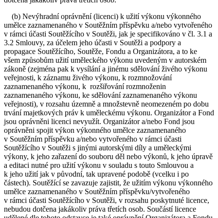
(b) Nevýhradní oprávnění (licenci) k užití výkonu výkonného
umělce zaznamenaného v Soutěžním příspěvku a/nebo vytvořeného
v rámci účasti Soutěžícího v Soutěži, jak je specifikováno v čl. 3.1 a
3.2 Smlouvy, za účelem jeho účasti v Soutěži a podpory a
propagace Soutěžícího, Soutěže, Fondu a Organizátora, a to ke
všem způsobům užití uměleckého výkonu uvedeným v autorském
zákoně (zejména pak k vysílání a jinému sdělování živého výkonu
veřejnosti, k záznamu živého výkonu, k rozmnožování
zaznamenaného výkonu, k rozšiřování rozmnoženin
zaznamenaného výkonu, ke sdělování zaznamenaného výkonu
veřejnosti), v rozsahu územně a množstevně neomezeném po dobu
trvání majetkových práv k uměleckému výkonu. Organizátor a Fond
jsou oprávněni licenci nevyužít. Organizátor a/nebo Fond jsou
oprávněni spojit výkon výkonného umělce zaznamenaného
v Soutěžním příspěvku a/nebo vytvořeného v rámci účasti
Soutěžícího v Soutěži s jinými autorskými díly a uměleckými
výkony, k jeho zařazení do souboru děl nebo výkonů, k jeho úpravě
a editaci nutné pro užití výkonu v souladu s touto Smlouvou a
k jeho užití jak v původní, tak upravené podobě (vcelku i po
částech). Soutěžící se zavazuje zajistit, že užitím výkonu výkonného
umělce zaznamenaného v Soutěžním příspěvku/vytvořeného
v rámci účasti Soutěžícího v Soutěži, v rozsahu poskytnuté licence,
nebudou dotčena jakákoliv práva třetích osob. Součástí licence
udělené dle tohoto odstavce je také oprávnění Organizátora a Fondu