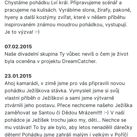
Chystáme pohádku Lví král. Připravujeme scénář a
pracujeme na kulisách. Vyrábíme slona, žirafy, pakoně,
hyeny a další kostýmy zvířat, které v něšem příběhu
inspirovaném známou moudrou pohádkou, vystupují.
Je to výzva! :-)
07.02.2015
Naše divadelní skupina Ty vůbec nevíš o čem je život
byla oceněna v projektu DreamCatcher.
23.01.2015
Ahoj kamarádi, v zimě jsme pro vás připravili novou
pohádku Ježíškova stávka. Vymysleli jsme si svůj
vlastní příběh o Ježíškovi a sami jsme výtvarně
ztvárnili jeho postavu. Přece nechceme našeho Ježíška
zaměňovat se Santou či Dědou Mrázem!!!! :-) V naší
pohádce je Ježíšek trochu jako my, děti... Nechce se
mu vstávat! To by ale bylo, aby letos nenadělil dárečky
dětem! Pohádku jsme zahráli malým i velkým v Poříčí