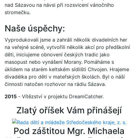
nad Sázavou na návsi při rozsvicení vánočního
stromečku.
Naše úspěchy:
Vyprodukovali jsme a zahráli několik divadelních her
na veřejné scéně, vytvořili několik akcí pro předškolní
děti, iniciujeme obnovení českých tradic jako
masopust nebo vynášení Morany. Pomáháme s
úklidem na starém keltském sídlišti Chvojen. Hrajeme
divadélka pro děti v mateřských školách. Byl o náší
činnosti natočen rozhovor na rádiu Sázava.
2015
- Vítězství v projektu DreamCatcher.
Zlatý oříšek Vám přinášejí
Pod záštitou Mgr. Michaela