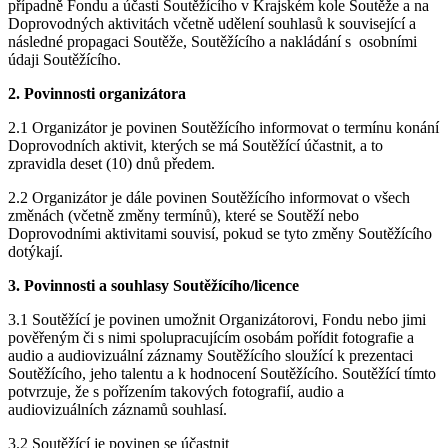
případně Fondu a účasti Soutěžícího v Krajském kole Soutěže a na
Doprovodných aktivitách včetně udělení souhlasů k související a
následné propagaci Soutěže, Soutěžícího a nakládání s osobními
údaji Soutěžícího.
2. Povinnosti organizátora
2.1 Organizátor je povinen Soutěžícího informovat o termínu konání
Doprovodních aktivit, kterých se má Soutěžící účastnit, a to
zpravidla deset (10) dnů předem.
2.2 Organizátor je dále povinen Soutěžícího informovat o všech
změnách (včetně změny termínů), které se Soutěží nebo
Doprovodními aktivitami souvisí, pokud se tyto změny Soutěžícího
dotýkají.
3. Povinnosti a souhlasy Soutěžícího/licence
3.1 Soutěžící je povinen umožnit Organizátorovi, Fondu nebo jimi
pověřeným či s nimi spolupracujícím osobám pořídit fotografie a
audio a audiovizuální záznamy Soutěžícího sloužící k prezentaci
Soutěžícího, jeho talentu a k hodnocení Soutěžícího. Soutěžící tímto
potvrzuje, že s pořízením takových fotografií, audio a
audiovizuálních záznamů souhlasí.
3.2 Soutěžící je povinen se účastnit