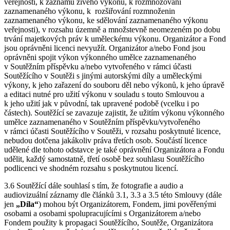
veřejnosti, k záznamu živého výkonu, k rozmnožování
zaznamenaného výkonu, k rozšiřování rozmnoženin
zaznamenaného výkonu, ke sdělování zaznamenaného výkonu
veřejnosti), v rozsahu územně a množstevně neomezeném po dobu
trvání majetkových práv k uměleckému výkonu. Organizátor a Fond
jsou oprávněni licenci nevyužít. Organizátor a/nebo Fond jsou
oprávněni spojit výkon výkonného umělce zaznamenaného
v Soutěžním příspěvku a/nebo vytvořeného v rámci účasti
Soutěžícího v Soutěži s jinými autorskými díly a uměleckými
výkony, k jeho zařazení do souboru děl nebo výkonů, k jeho úpravě
a editaci nutné pro užití výkonu v souladu s touto Smlouvou a
k jeho užití jak v původní, tak upravené podobě (vcelku i po
částech). Soutěžící se zavazuje zajistit, že užitím výkonu výkonného
umělce zaznamenaného v Soutěžním příspěvku/vytvořeného
v rámci účasti Soutěžícího v Soutěži, v rozsahu poskytnuté licence,
nebudou dotčena jakákoliv práva třetích osob. Součástí licence
udělené dle tohoto odstavce je také oprávnění Organizátora a Fondu
udělit, každý samostatně, třetí osobě bez souhlasu Soutěžícího
podlicenci ve shodném rozsahu s poskytnutou licencí.
3.6 Soutěžící dále souhlasí s tím, že fotografie a audio a
audiovizuální záznamy dle článků 3.1, 3.3 a 3.5 této Smlouvy (dále
jen
„Díla“
) mohou být Organizátorem, Fondem, jimi pověřenými
osobami a osobami spolupracujícími s Organizátorem a/nebo
Fondem použity k propagaci Soutěžícího, Soutěže, Organizátora