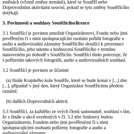
změnách (včetně změny termínů), které se Soutěží nebo
Doprovodními aktivitami souvisí, pokud se tyto změny Soutěžícího
dotýkají.
3. Povinnosti a souhlasy Soutěžícího/licence
3.1 Soutěžící je povinen umožnit Organizátorovi, Fondu nebo jimi
pověřeným či s nimi spolupracujícím osobám pořídit fotografie a
audio a audiovizuální záznamy Soutěžícího sloužící k prezentaci
Soutěžícího, jeho talentu a hodnocení Soutěžícího v termínu
stanoveném po dohodě s Soutěžícím. Soutěžící tímto potvrzuje, že
s pořízením takových fotografii, audio a audiovizuálních souhlasí.
3.2 Soutěžící je povinen se účastnit
(a) finále Krajského kola Soutěže, které se bude konat v [...] dne
[...], případně v jiný den, který Organizátor Soutěžícímu předem
oznámí;
(b) dalších Doprovodních aktivit.
3.3 Soutěžící, za každého ze svých členů samostatně, souhlasí s tím,
že z finále a akcií uvedených v čl. 3.2 této Smlouvy budou
Organizátorem, Fondem nebo jimi pověřenými či s nimi
spolupracujícími osobami pořízeny fotografie a audio a
audiovizuální záznamy.