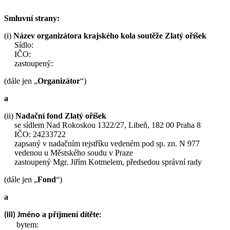
Smluvní strany:
(i)
Název organizátora krajského kola soutěže Zlatý oříšek
Sídlo:
IČO:
zastoupený:
(dále jen „
Organizátor
“)
a
(ii)
Nadační fond Zlatý oříšek
se sídlem Nad Rokoskou 1322/27, Libeň, 182 00 Praha 8
IČO: 24233722
zapsaný v nadačním rejstříku vedeném pod sp. zn. N 977
vedenou u Městského soudu v Praze
zastoupený Mgr. Jiřím Kotmelem, předsedou správní rady
(dále jen „
Fond
“)
a
a příjmení dítěte
(iii) Jméno
:
bytem: