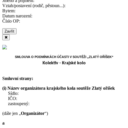
Jméno a příjmení:
Vztah/postavení (rodič, pěstoun...):
Bytem:
Datum narození:
Číslo OP:
Zavřít
SMLOUVA O PODMÍNKÁCH ÚČASTI V SOUTĚŽI „ZLATÝ OŘÍŠEK“
Kolektiv - Krajské kolo
Smluvní strany:
(i)
Název organizátora krajského kola soutěže Zlatý oříšek
Sídlo:
IČO:
zastoupený:
(dále jen „
Organizátor
“)
a