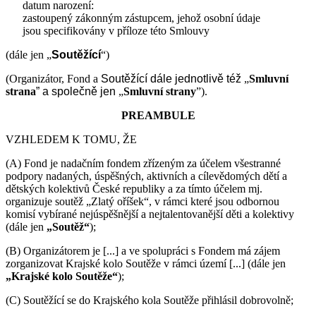
datum narození:
zastoupený zákonným zástupcem, jehož osobní údaje
jsou specifikovány v příloze této Smlouvy
(dále jen „
Soutěžící
“)
(Organizátor, Fond a
Soutěžící
dále jednotlivě též
„
Smluvní
strana
” a společně jen
„
Smluvní strany
”).
PREAMBULE
VZHLEDEM K TOMU, ŽE
(A) Fond je nadačním fondem zřízeným za účelem všestranné
podpory nadaných, úspěšných, aktivních a cílevědomých dětí a
dětských kolektivů České republiky a za tímto účelem mj.
organizuje soutěž „Zlatý oříšek“, v rámci které jsou odbornou
komisí vybírané nejúspěšnější a nejtalentovanější děti a kolektivy
(dále jen
„Soutěž“
);
(B) Organizátorem je [...] a ve spolupráci s Fondem má zájem
zorganizovat Krajské kolo Soutěže v rámci území [...] (dále jen
„Krajské kolo Soutěže“
);
(C) Soutěžící se do Krajského kola Soutěže přihlásil dobrovolně;