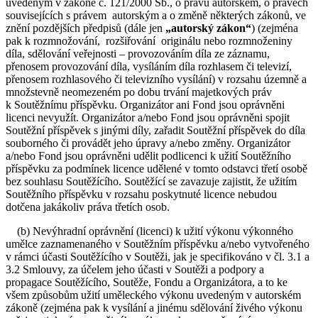
uvedeným v zákoně č. 121/2000 Sb., o právu autorském, o právech
souvisejících s právem autorským a o změně některých zákonů, ve
znění pozdějších předpisů (dále jen
„autorský zákon“
) (zejména
pak k rozmnožování, rozšiřování originálu nebo rozmnoženiny
díla, sdělování veřejnosti – provozováním díla ze záznamu,
přenosem provozování díla, vysíláním díla rozhlasem či televizí,
přenosem rozhlasového či televizního vysílání) v rozsahu územně a
množstevně neomezeném po dobu trvání majetkových práv
k Soutěžnímu příspěvku. Organizátor ani Fond jsou oprávněni
licenci nevyužít. Organizátor a/nebo Fond jsou oprávněni spojit
Soutěžní příspěvek s jinými díly, zařadit Soutěžní příspěvek do díla
souborného či provádět jeho úpravy a/nebo změny. Organizátor
a/nebo Fond jsou oprávněni udělit podlicenci k užití Soutěžního
příspěvku za podmínek licence udělené v tomto odstavci třetí osobě
bez souhlasu Soutěžícího. Soutěžící se zavazuje zajistit, že užitím
Soutěžního příspěvku v rozsahu poskytnuté licence nebudou
dotčena jakákoliv práva třetích osob.
(b) Nevýhradní oprávnění (licenci) k užití výkonu výkonného
umělce zaznamenaného v Soutěžním příspěvku a/nebo vytvořeného
v rámci účasti Soutěžícího v Soutěži, jak je specifikováno v čl. 3.1 a
3.2 Smlouvy, za účelem jeho účasti v Soutěži a podpory a
propagace Soutěžícího, Soutěže, Fondu a Organizátora, a to ke
všem způsobům užití uměleckého výkonu uvedeným v autorském
zákoně (zejména pak k vysílání a jinému sdělování živého výkonu