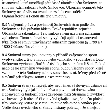
ustanovení, které umožňují předčasné ukončení této Smlouvy, na
smluvní vztah založený touto Smlouvou. Ukončení účinnosti této
Smlouvy nemá vliv na trvání a rozsah licence udělené
Organizátorovi a Fondu dle této Smlouvy.
8.3 Vzájemná práva a povinnosti Smluvních stran podle této
Smlouvy se řídí právním řádem České republiky, zejména
Občanským zákoníkem. Tato smlouva není uzavřena adhezním
způsobem. Tímto smluvní strany vylučují aplikaci ustanovení
týkajících se smluv uzavíraných adhezním způsobem (§ 1799 a §
1800 Občanského zákoníku).
8.4 Smluvní strany jsou povinny v případě vzájemného sporu
vyplývajícího z této Smlouvy nebo vzniklého v souvislosti s touto
Smlouvou vyvinout přiměřené úsilí k jeho smírnému řešení. Pokud
nedojde ke smírnému vyřešení sporu, budou všechny spory, které
vzniknou z této Smlouvy nebo v souvislosti s ní, řešeny před věcně
a místně příslušnými soudy České republiky.
8.5 Smluvní strany si nepřejí, aby nad rámec výslovných ustanovení
této Smlouvy byla jakákoliv práva a povinnosti dovozována
z dosavadní či budoucí praxe zavedené mezi Stranami či zvyklostí
zachovávaných obecně či v odvětví týkajícím se předmětu plnění
této Smlouvy, ledaže je v této Smlouvě výslovně sjednáno jinak.
Vedle shora uvedeného si Smluvní strany potvrzují, že si nejsou