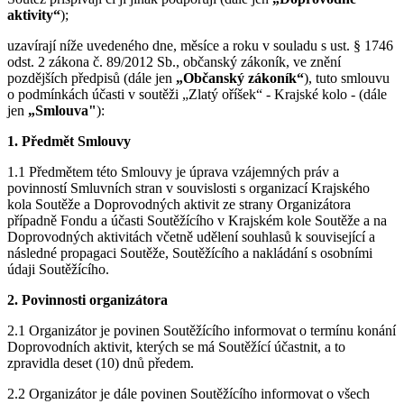
aktivity“
);
uzavírají níže uvedeného dne, měsíce a roku v souladu s ust. § 1746
odst. 2 zákona č. 89/2012 Sb., občanský zákoník, ve znění
pozdějších předpisů (dále jen
„Občanský zákoník“
), tuto smlouvu
o podmínkách účasti v soutěži „Zlatý oříšek“ - Krajské kolo - (dále
jen
„Smlouva"
):
1. Předmět Smlouvy
1.1 Předmětem této Smlouvy je úprava vzájemných práv a
povinností Smluvních stran v souvislosti s organizací Krajského
kola Soutěže a Doprovodných aktivit ze strany Organizátora
případně Fondu a účasti Soutěžícího v Krajském kole Soutěže a na
Doprovodných aktivitách včetně udělení souhlasů k související a
následné propagaci Soutěže, Soutěžícího a nakládání s osobními
údaji Soutěžícího.
2. Povinnosti organizátora
2.1 Organizátor je povinen Soutěžícího informovat o termínu konání
Doprovodních aktivit, kterých se má Soutěžící účastnit, a to
zpravidla deset (10) dnů předem.
2.2 Organizátor je dále povinen Soutěžícího informovat o všech