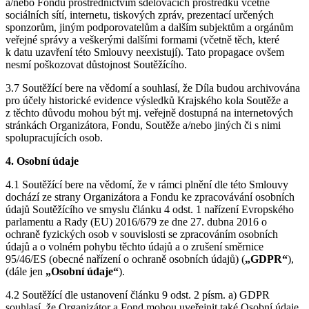
a/nebo Fondu prostřednictvím sdělovacích prostředků včetně
sociálních sítí, internetu, tiskových zpráv, prezentací určených
sponzorům, jiným podporovatelům a dalším subjektům a orgánům
veřejné správy a veškerými dalšími formami (včetně těch, které
k datu uzavření této Smlouvy neexistují). Tato propagace ovšem
nesmí poškozovat důstojnost Soutěžícího.
3.7 Soutěžící bere na vědomí a souhlasí, že Díla budou archivována
pro účely historické evidence výsledků Krajského kola Soutěže a
z těchto důvodu mohou být mj. veřejně dostupná na internetových
stránkách Organizátora, Fondu, Soutěže a/nebo jiných či s nimi
spolupracujících osob.
4. Osobní údaje
4.1 Soutěžící bere na vědomí, že v rámci plnění dle této Smlouvy
dochází ze strany Organizátora a Fondu ke zpracovávání osobních
údajů Soutěžícího ve smyslu článku 4 odst. 1 nařízení Evropského
parlamentu a Rady (EU) 2016/679 ze dne 27. dubna 2016 o
ochraně fyzických osob v souvislosti se zpracováním osobních
údajů a o volném pohybu těchto údajů a o zrušení směrnice
95/46/ES (obecné nařízení o ochraně osobních údajů) (
„GDPR“
),
(dále jen
„Osobní údaje“
).
4.2 Soutěžící dle ustanovení článku 9 odst. 2 písm. a) GDPR
souhlasí, že Organizátor a Fond mohou uveřejnit také Osobní údaje