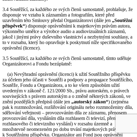
3.4 Soutěžící, za každého ze svých členů samostatně, prohlašuje, že
disponuje ve vztahu k záznamům a fotografiím, které před
uzavřením této Smlouvy předal Organizátorovi (dále jen
„Soutěžní
příspěvek“
) disponuje oprávněními k majetkovým právům autora,
výkonného umělce a výrobce audio a audiovizuálních záznamů,
jakož i jinými právy duševního vlastnictví a nezbytnými souhlasy, a
to v rozsahu, který ho opravňuje k poskytnutí níže specifikovaného
oprávnění (licence).
3.5 Soutěžící, za každého ze svých členů samostatně, tímto uděluje
Organizátorovi a Fondu bezúplatně:
(a) Nevýhradní oprávnění (licenci) k užití Soutěžního příspěvku
za účelem jeho účasti v Soutěži a podpory a propagace Soutěžícího,
Soutěže, Fondu a Organizátora, a to ke všem způsobům užití
uvedeným v zákoně č. 121/2000 Sb., právu autorském, o právech
souvisejících s právem autorským a o změně některých zákonů, ve
znění pozdějších předpisů (dále jen
„autorský zákon“
) (zejména
pak k rozmnožování, rozšiřování originálu nebo rozmnoženiny díla,
sdělování veřejnosti – provozováním díla ze záznamu, přenosem
provozování díla, vysíláním díla rozhlasem či televizí, přenosem
rozhlasového či televizního vysílání) v rozsahu územně a
množstevně neomezeném po dobu trvání majetkových práv
k Soutěžnímu příspěvku. Organizátor ani Fond jsou oprávněni