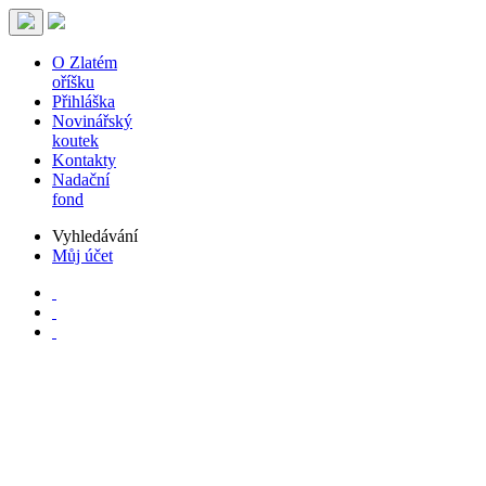
O Zlatém
oříšku
Přihláška
Novinářský
koutek
Kontakty
Nadační
fond
Vyhledávání
Můj účet