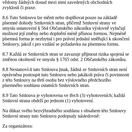
vědomy žádných dosud mezi nimi zavedených obchodních
zvyklostí či praxe.
8.6 Tuto Smlouvu lze měnit nebo doplňovat pouze na základě
písemné dohody Smluvních stran, přičemž Smluvní strany ve
smyslu ustanovení § 564 Občanského zákoníku výslovně vylučují
možnost její změny nebo doplnění méně přísnou formou. Nejméně
písemná forma je nezbytná i pro právní jednání směřující k ukončení
Smlouvy, jakož i pro vzdání se požadavku na písemnou formu.
8.7 Každá ze Smluvních stran se zavazuje přijmout rizika spojená se
změnou okolností ve smyslu § 1765 odst. 2 Občanského zákoníku.
8.8 Nestanoví-li tato Smlouva jinak, žádná ze Smluvních stran není
oprávněna postoupit tuto Smlouvu nebo jakákoli práva či povinnosti
z této Smlouvy na třetí osobu bez výslovného předchozího
písemného souhlasu ostatních Smluvních stran.
8.9 Tato Smlouva je vyhotovena ve třech (3) vyhotoveních; každá
Smluvní strana obdrží po jednom (1) vyhotovení.
Na důkaz svého bezvýhradného souhlasu s obsahem této Smlouvy
Smluvní strany tuto Smlouvu podepsaly následovně:
Za organizátora: