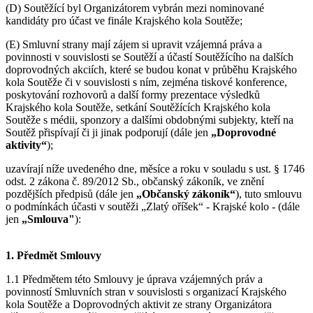
(D) Soutěžící byl Organizátorem vybrán mezi nominované
kandidáty pro účast ve finále Krajského kola Soutěže;
(E) Smluvní strany mají zájem si upravit vzájemná práva a
povinnosti v souvislosti se Soutěží a účastí Soutěžícího na dalších
doprovodných akciích, které se budou konat v průběhu Krajského
kola Soutěže či v souvislosti s ním, zejména tiskové konference,
poskytování rozhovorů a další formy prezentace výsledků
Krajského kola Soutěže, setkání Soutěžících Krajského kola
Soutěže s médii, sponzory a dalšími obdobnými subjekty, kteří na
Soutěž přispívají či ji jinak podporují (dále jen
„Doprovodné
aktivity“
);
uzavírají níže uvedeného dne, měsíce a roku v souladu s ust. § 1746
odst. 2 zákona č. 89/2012 Sb., občanský zákoník, ve znění
pozdějších předpisů (dále jen
„Občanský zákoník“
), tuto smlouvu
o podmínkách účasti v soutěži „Zlatý oříšek“ - Krajské kolo - (dále
jen
„Smlouva"
):
1. Předmět Smlouvy
1.1 Předmětem této Smlouvy je úprava vzájemných práv a
povinností Smluvních stran v souvislosti s organizací Krajského
kola Soutěže a Doprovodných aktivit ze strany Organizátora