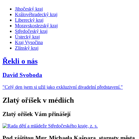
Jihočeský kraj
Královéhradecký kraj
Liberecký kraj
Moravskoslezský kraj
Středočeský kraj
Ústecký kraj
Kraj Vysočina
Zlínský kraj
Řekli o nás
David Svoboda
"Celý den jsem si užil jako exkluzivní divadelní představení."
Zlatý oříšek v médiích
Zlatý oříšek Vám přinášejí
Pod záštitou Mgr. Michaela Kašpara, starosty města