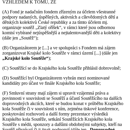
VZHLEDEM K TOMU, ŽE
(A) Fond je nadačním fondem zřízeným za účelem všestranné
podpory nadaných, úspěšných, aktivních a cílevědomých dětí a
dětských kolektivů České republiky a za tímto účelem mj.
organizuje soutěž „Zlatý oříšek“, v rámci které jsou odbornou
komisí vybírané nejúspěšnější a nejtalentovanější děti a kolektivy
(dále jen „Soutěž“);
(B) Organizátorem je [...] a ve spolupráci s Fondem má zájem
zorganizovat Krajské kolo Soutěže v rámci území [...] (dále jen
„Krajské kolo Soutěže“
);
(C) Soutěžící se do Krajského kola Soutěže přihlásil dobrovolně;
(D) Soutěžící byl Organizátorem vybrán mezi nominované
kandidáty pro účast ve finále Krajského kola Soutěže;
(F) Smluvní strany mají zájem si upravit vzájemná práva a
povinnosti v souvislosti se Soutěží a účastí Soutěžícího na dalších
doprovodných akciích, které se budou konat v průběhu Krajského
kola Soutěže či v souvislosti s ním, zejména tiskové konference,
poskytování rozhovorů a další formy prezentace výsledků
Krajského kola Soutěže, setkání Soutěžících Krajského kola
Soutěže s médii, sponzory a dalšími obdobnými subjekty, kteří na
Soutěž přispívají či ji jinak podporují (dále jen
„Doprovodné