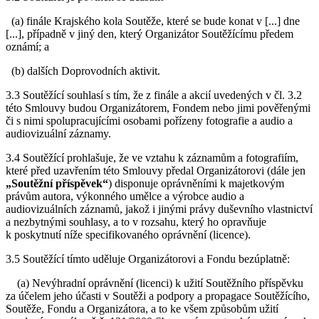
(a) finále Krajského kola Soutěže, které se bude konat v [...] dne
[...], případně v jiný den, který Organizátor Soutěžícímu předem
oznámí; a
(b) dalších Doprovodních aktivit.
3.3 Soutěžící souhlasí s tím, že z finále a akcií uvedených v čl. 3.2
této Smlouvy budou Organizátorem, Fondem nebo jimi pověřenými
či s nimi spolupracujícími osobami pořízeny fotografie a audio a
audiovizuální záznamy.
3.4 Soutěžící prohlašuje, že ve vztahu k záznamům a fotografiím,
které před uzavřením této Smlouvy předal Organizátorovi (dále jen
„Soutěžní příspěvek“
) disponuje oprávněními k majetkovým
právům autora, výkonného umělce a výrobce audio a
audiovizuálních záznamů, jakož i jinými právy duševního vlastnictví
a nezbytnými souhlasy, a to v rozsahu, který ho opravňuje
k poskytnutí níže specifikovaného oprávnění (licence).
3.5 Soutěžící tímto uděluje Organizátorovi a Fondu bezúplatně:
(a) Nevýhradní oprávnění (licenci) k užití Soutěžního příspěvku
za účelem jeho účasti v Soutěži a podpory a propagace Soutěžícího,
Soutěže, Fondu a Organizátora, a to ke všem způsobům užití