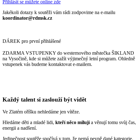
Přihlásit se můžete online zde
Jakékoli dotazy k soutěži vám rádi zodpovime na e-mailu
koordinator@rdmsk.cz
DÁREK pro první přihlášené
ZDARMA VSTUPENKY do westernového městečka ŠIKLAND
na Vysočině, kde si můžete zažít výjimečný letní program. Ohledně
vstupenek vás budeme kontaktovat e-mailem.
Každý talent si zaslouží být vidět
Ve Zlatém oříšku nehledáme jen vítěze.
Hledáme děti a mladé lidi,
kteří něco milují
a věnují tomu svůj čas,
energii a nadšení.
Jedinečnost soutěže spočívá v tom, že nemá pevně dané kategorie.