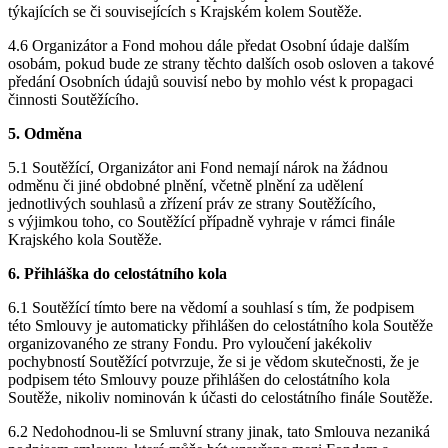
týkajících se či souvisejících s Krajském kolem Soutěže.
4.6 Organizátor a Fond mohou dále předat Osobní údaje dalším
osobám, pokud bude ze strany těchto dalších osob osloven a takové
předání Osobních údajů souvisí nebo by mohlo vést k propagaci
činnosti Soutěžícího.
5. Odměna
5.1 Soutěžící, Organizátor ani Fond nemají nárok na žádnou
odměnu či jiné obdobné plnění, včetně plnění za udělení
jednotlivých souhlasů a zřízení práv ze strany Soutěžícího,
s výjimkou toho, co Soutěžící případně vyhraje v rámci finále
Krajského kola Soutěže.
6. Přihláška do celostátního kola
6.1 Soutěžící tímto bere na vědomí a souhlasí s tím, že podpisem
této Smlouvy je automaticky přihlášen do celostátního kola Soutěže
organizovaného ze strany Fondu. Pro vyloučení jakékoliv
pochybností Soutěžící potvrzuje, že si je vědom skutečnosti, že je
podpisem této Smlouvy pouze přihlášen do celostátního kola
Soutěže, nikoliv nominován k účasti do celostátního finále Soutěže.
6.2 Nedohodnou-li se Smluvní strany jinak, tato Smlouva nezaniká