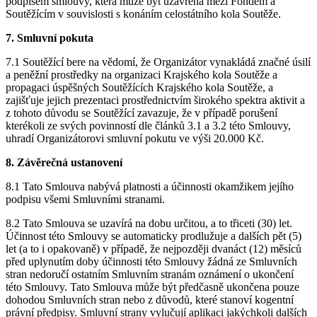
podpisem smlouvy, která může být uzavřena mezi Fondem a
Soutěžícím v souvislosti s konáním celostátního kola Soutěže.
7. Smluvní pokuta
7.1 Soutěžící bere na vědomí, že Organizátor vynakládá značné úsilí
a peněžní prostředky na organizaci Krajského kola Soutěže a
propagaci úspěšných Soutěžících Krajského kola Soutěže, a
zajišťuje jejich prezentaci prostřednictvím širokého spektra aktivit a
z tohoto důvodu se Soutěžící zavazuje, že v případě porušení
kterékoli ze svých povinností dle článků 3.1 a 3.2 této Smlouvy,
uhradí Organizátorovi smluvní pokutu ve výši 20.000 Kč.
8. Závěrečná ustanovení
8.1 Tato Smlouva nabývá platnosti a účinnosti okamžikem jejího
podpisu všemi Smluvními stranami.
8.2 Tato Smlouva se uzavírá na dobu určitou, a to třiceti (30) let.
Účinnost této Smlouvy se automaticky prodlužuje a dalších pět (5)
let (a to i opakovaně) v případě, že nejpozději dvanáct (12) měsíců
před uplynutím doby účinnosti této Smlouvy žádná ze Smluvních
stran nedoručí ostatním Smluvním stranám oznámení o ukončení
této Smlouvy. Tato Smlouva může být předčasně ukončena pouze
dohodou Smluvních stran nebo z důvodů, které stanoví kogentní
právní předpisy. Smluvní strany vylučují aplikaci jakýchkoli dalších