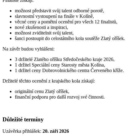
Finalisté získají:
možnost představit svůj talent odborné porotě,
slavnostní vystoupení na finále v Kolíně,
věcné ceny a pomětní ocenění pro všech 12 finalistů,
nové zkušenosti a inspiraci,
možnost zviditelnit svůj talent,
šanci postoupit do celostátního kola soutěže Zlatý oříšek.
Na závěr budou vyhlášeni:
3 držitelé Zlatého oříšku Středočeského kraje 2026,
1 držitel Speciální ceny Starosty města Kolína,
1 držitel ceny Dobrovolnického centra Červeného kříže.
Držitelé těchto ocenění z krajského kola získají:
originální cenu Zlatý oříšek,
finanční podporu pro další rozvoj své činnosti.
Důležité termíny
Uzávěrka přihlášek:
20. září 2026