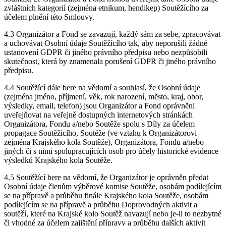
zvláštních kategorií (zejména etnikum, hendikep) Soutěžícího za
účelem plnění této Smlouvy.
4.3 Organizátor a Fond se zavazují, každý sám za sebe, zpracovávat
a uchovávat Osobní údaje Soutěžícího tak, aby neporušili žádné
ustanovení GDPR či jiného právního předpisu nebo nezpůsobili
skutečnost, která by znamenala porušení GDPR či jiného právního
předpisu.
4.4 Soutěžící dále bere na vědomí a souhlasí, že Osobní údaje
(zejména jméno, příjmení, věk, rok narození, město, kraj, obor,
výsledky, email, telefon) jsou Organizátor a Fond oprávněni
uveřejňovat na veřejně dostupných internetových stránkách
Organizátora, Fondu a/nebo Soutěže spolu s Díly za účelem
propagace Soutěžícího, Soutěže (ve vztahu k Organizátorovi
zejména Krajského kola Soutěže), Organizátora, Fondu a/nebo
jiných či s nimi spolupracujících osob pro účely historické evidence
výsledků Krajského kola Soutěže.
4.5 Soutěžící bere na vědomí, že Organizátor je oprávněn předat
Osobní údaje členům výběrové komise Soutěže, osobám podílejícím
se na přípravě a průběhu finále Krajského kola Soutěže, osobám
podílejícím se na přípravě a průběhu Doprovodných aktivit a
soutěží, které na Krajské kolo Soutěž navazují nebo je-li to nezbytné
či vhodné za účelem zajištění přípravy a průběhu dalších aktivit