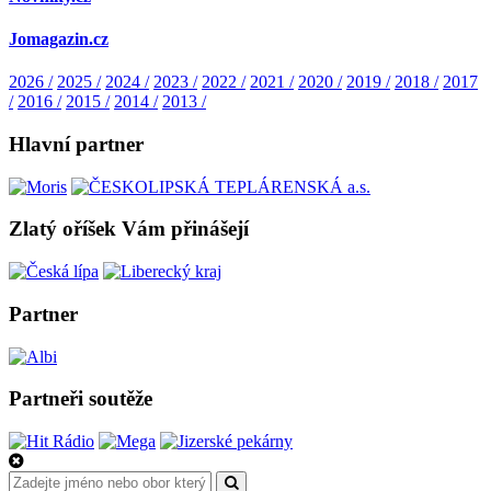
Jomagazin.cz
2026 /
2025 /
2024 /
2023 /
2022 /
2021 /
2020 /
2019 /
2018 /
2017
/
2016 /
2015 /
2014 /
2013 /
Hlavní partner
Zlatý oříšek Vám přinášejí
Partner
Partneři soutěže