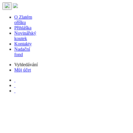
O Zlatém
oříšku
Přihláška
Novinářský
koutek
Kontakty
Nadační
fond
Vyhledávání
Můj účet