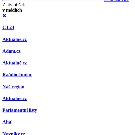
Zlatý oříšek
v médiích
ČT24
Aktuálně.cz
Adam.cz
Aktualně.cz
Raádio Junior
Náš region
Aktualně.cz
Parlamentní listy
Aha!
Novniky.cz