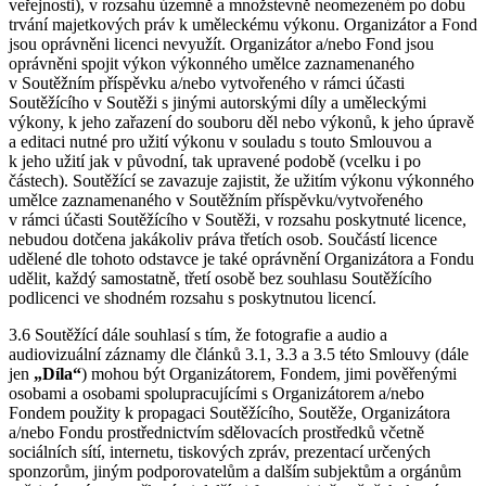
veřejnosti), v rozsahu územně a množstevně neomezeném po dobu
trvání majetkových práv k uměleckému výkonu. Organizátor a Fond
jsou oprávněni licenci nevyužít. Organizátor a/nebo Fond jsou
oprávněni spojit výkon výkonného umělce zaznamenaného
v Soutěžním příspěvku a/nebo vytvořeného v rámci účasti
Soutěžícího v Soutěži s jinými autorskými díly a uměleckými
výkony, k jeho zařazení do souboru děl nebo výkonů, k jeho úpravě
a editaci nutné pro užití výkonu v souladu s touto Smlouvou a
k jeho užití jak v původní, tak upravené podobě (vcelku i po
částech). Soutěžící se zavazuje zajistit, že užitím výkonu výkonného
umělce zaznamenaného v Soutěžním příspěvku/vytvořeného
v rámci účasti Soutěžícího v Soutěži, v rozsahu poskytnuté licence,
nebudou dotčena jakákoliv práva třetích osob. Součástí licence
udělené dle tohoto odstavce je také oprávnění Organizátora a Fondu
udělit, každý samostatně, třetí osobě bez souhlasu Soutěžícího
podlicenci ve shodném rozsahu s poskytnutou licencí.
3.6 Soutěžící dále souhlasí s tím, že fotografie a audio a
audiovizuální záznamy dle článků 3.1, 3.3 a 3.5 této Smlouvy (dále
jen
„Díla“
) mohou být Organizátorem, Fondem, jimi pověřenými
osobami a osobami spolupracujícími s Organizátorem a/nebo
Fondem použity k propagaci Soutěžícího, Soutěže, Organizátora
a/nebo Fondu prostřednictvím sdělovacích prostředků včetně
sociálních sítí, internetu, tiskových zpráv, prezentací určených
sponzorům, jiným podporovatelům a dalším subjektům a orgánům