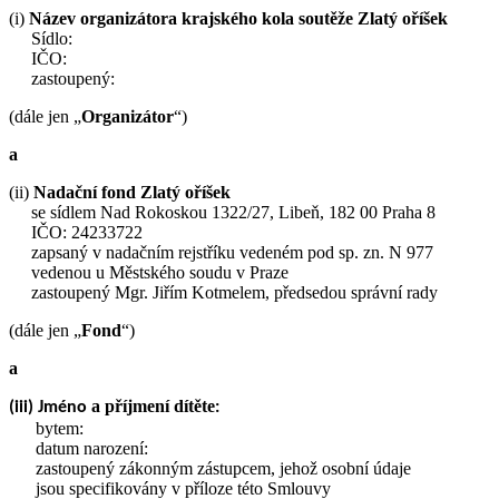
(i)
Název organizátora krajského kola soutěže Zlatý oříšek
Sídlo:
IČO:
zastoupený:
(dále jen „
Organizátor
“)
a
(ii)
Nadační fond Zlatý oříšek
se sídlem Nad Rokoskou 1322/27, Libeň, 182 00 Praha 8
IČO: 24233722
zapsaný v nadačním rejstříku vedeném pod sp. zn. N 977
vedenou u Městského soudu v Praze
zastoupený Mgr. Jiřím Kotmelem, předsedou správní rady
(dále jen „
Fond
“)
a
a příjmení dítěte
(iii) Jméno
:
bytem:
datum narození:
zastoupený zákonným zástupcem, jehož osobní údaje
jsou specifikovány v příloze této Smlouvy