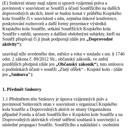
(E) Smluvní strany mají zájem si upravit vzájemná práva a
povinnosti v souvislosti se Soutěží a účastí Soutěžícího na dalších
doprovodných akciích, které se budou konat v průběhu Krajského
kola Soutěže či v souvislosti s ním, zejména tiskové konference,
poskytování rozhovorů a další formy prezentace výsledků
Krajského kola Soutěže, setkání Soutěžících Krajského kola
Soutěže s médii, sponzory a dalšími obdobnými subjekty, kteří na
Soutěž přispívají či ji jinak podporují (dále jen
„Doprovodné
aktivity“
);
uzavírají níže uvedeného dne, měsíce a roku v souladu s ust. § 1746
odst. 2 zákona č. 89/2012 Sb., občanský zákoník, ve znění
pozdějších předpisů (dále jen
„Občanský zákoník“
), tuto smlouvu
o podmínkách účasti v soutěži „Zlatý oříšek“ - Krajské kolo - (dále
jen
„Smlouva"
):
1. Předmět Smlouvy
1.1 Předmětem této Smlouvy je úprava vzájemných práv a
povinností Smluvních stran v souvislosti s organizací Krajského
kola Soutěže a Doprovodných aktivit ze strany Organizátora
případně Fondu a účasti Soutěžícího v Krajském kole Soutěže a na
Doprovodných aktivitách včetně udělení souhlasů k související a
následné propagaci Soutěže, Soutěžícího a nakládání s osobními