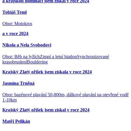
a krajskou nominaci jsem získal v roce 2024
Tobiáš Teml
Obor: Motokros
a v roce 2024
Nikola a Nela Svobodovi
Obor: Běh na lyžíchZimní a letní biatlonSynchronizované
krasobrusleníBouldering
Krajský Zlatý oříšek jsem získala v roce 2024
Jasmína Trněná
Obor: bazénové plavání 50-800m, dálkové plavání na otevřené vodě
1-10km
Krajský Zlatý oříšek jsem získal v roce 2024
Matěj Pelikán