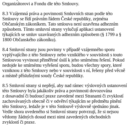
Organizátorovi a Fondu dle této Smlouvy.
8.3 Vzájemná práva a povinnosti Smluvních stran podle této
Smlouvy se řídí právním řádem České republiky, zejména
Občanským zákoníkem. Tato smlouva není uzavřena adhezním
způsobem. Tímto smluvní strany vylučují aplikaci ustanovení
týkajících se smluv uzavíraných adhezním způsobem (§ 1799 a §
1800 Občanského zákoníku).
8.4 Smluvní strany jsou povinny v případě vzájemného sporu
vyplývajícího z této Smlouvy nebo vzniklého v souvislosti s touto
Smlouvou vyvinout přiměřené úsilí k jeho smírnému řešení. Pokud
nedojde ke smírnému vyřešení sporu, budou všechny spory, které
vzniknou z této Smlouvy nebo v souvislosti s ní, řešeny před věcně
a místně příslušnými soudy České republiky.
8.5 Smluvní strany si nepřejí, aby nad rámec výslovných ustanovení
této Smlouvy byla jakákoliv práva a povinnosti dovozována
z dosavadní či budoucí praxe zavedené mezi Stranami či zvyklostí
zachovávaných obecně či v odvětví týkajícím se předmětu plnění
této Smlouvy, ledaže je v této Smlouvě výslovně sjednáno jinak.
Vedle shora uvedeného si Smluvní strany potvrzují, že si nejsou
vědomy žádných dosud mezi nimi zavedených obchodních
zvyklostí či praxe.