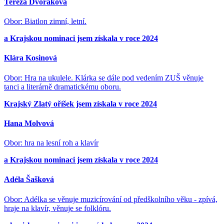
Tereza Dvořáková
Obor: Biatlon zimní, letní.
a Krajskou nominaci jsem získala v roce 2024
Klára Kosinová
Obor: Hra na ukulele. Klárka se dále pod vedením ZUŠ věnuje
tanci a literárně dramatickému oboru.
Krajský Zlatý oříšek jsem získala v roce 2024
Hana Molvová
Obor: hra na lesní roh a klavír
a Krajskou nominaci jsem získala v roce 2024
Adéla Šašková
Obor: Adélka se věnuje muzicírování od předškolního věku - zpívá,
hraje na klavír, věnuje se folklóru.