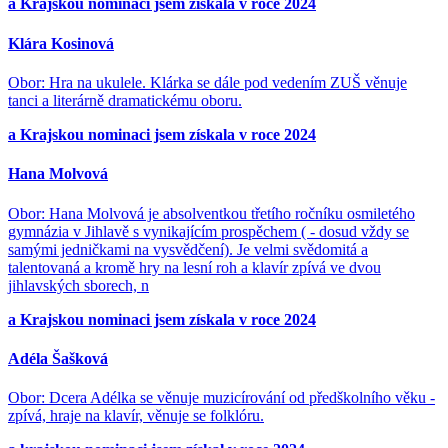
a Krajskou nominaci jsem získala v roce 2024
Klára Kosinová
Obor: Hra na ukulele. Klárka se dále pod vedením ZUŠ věnuje
tanci a literárně dramatickému oboru.
a Krajskou nominaci jsem získala v roce 2024
Hana Molvová
Obor: Hana Molvová je absolventkou třetího ročníku osmiletého
gymnázia v Jihlavě s vynikajícím prospěchem ( - dosud vždy se
samými jedničkami na vysvědčení). Je velmi svědomitá a
talentovaná a kromě hry na lesní roh a klavír zpívá ve dvou
jihlavských sborech, n
a Krajskou nominaci jsem získala v roce 2024
Adéla Šašková
Obor: Dcera Adélka se věnuje muzicírování od předškolního věku -
zpívá, hraje na klavír, věnuje se folklóru.