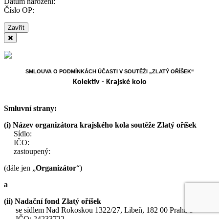
Datum narození:
Číslo OP:
Zavřít
SMLOUVA O PODMÍNKÁCH ÚČASTI V SOUTĚŽI „ZLATÝ OŘÍŠEK“
Kolektiv - Krajské kolo
Smluvní strany:
(i)
Název organizátora krajského kola soutěže Zlatý oříšek
Sídlo:
IČO:
zastoupený:
(dále jen „
Organizátor
“)
a
(ii) Nadační fond Zlatý oříšek
se sídlem Nad Rokoskou 1322/27, Libeň, 182 00 Praha 8
IČO: 24233722