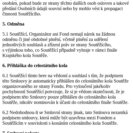
osobám, pokud bude ze strany těchto dalších osob osloven a takové
předání Osobních údajů souvisí nebo by mohlo vést k propagaci
činnosti Soutěžícího.
5. Odměna
5.1 Soutěžící, Organizátor ani Fond nemají nárok na žádnou
odměnu či jiné obdobné plnění, včetně plnění za udělení
jednotlivých souhlasů a zřízení práv ze strany Soutěžícího,
s výjimkou toho, co Soutěžící případně vyhraje v rámci finále
Krajského kola Soutěže.
6. Přihláška do celostátního kola
6.1 Soutěžící tímto bere na vědomí a souhlasí s tím, že podpisem
této Smlouvy je automaticky přihlášen do celostátního kola Soutěže
organizovaného ze strany Fondu. Pro vyloučení jakékoliv
pochybností Soutěžící potvrzuje, že si je vědom skutečnosti, že je
podpisem této Smlouvy pouze přihlášen do celostátního kola
Soutěže, nikoliv nominován k účasti do celostátního finále Soutěže.
6.2 Nedohodnou-li se Smluvní strany jinak, tato Smlouva nezaniká
podpisem smlouvy, která může být uzavřena mezi Fondem a
Soutěžícím v souvislosti s konáním celostátního kola Soutěže.