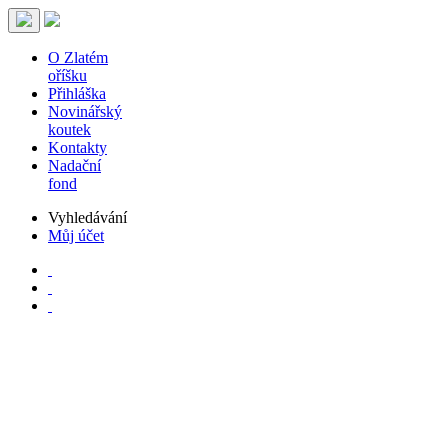
O Zlatém
oříšku
Přihláška
Novinářský
koutek
Kontakty
Nadační
fond
Vyhledávání
Můj účet