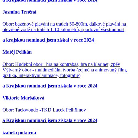
Jasmína Trněná
Obor: bazénové plavání na tratích 50-800m, dálkové plavání na
otevřené vodě na tratích 1-10 kilometrů, sportovní všestrannost,
a krajskou nominaci jsem získal v roce 2024
Matěj Pelikán
Obor: Hudební obor - hra na kontrabas, hra na klarinet, zpěv
Výtvarný obor - multimediální tvorba (zejména animovaný film,
grafika, interaktivní animace, fotografie)
a Krajskou nominaci jsem získala v roce 2024
Viktorie Maršáková
Obor: Taekwondo -TKD Lacek Pelhřimov
a Krajskou nominaci jsem získala v roce 2024
izabela pokorna