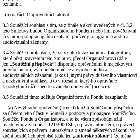
oznámí; a
(b) dalších Doprovodních aktivit.
3.3 Soutěžící souhlasí s tím, že z finále a akcií uvedených v čl. 3.2
této Smlouvy budou Organizátorem, Fondem nebo jimi pověřenými
či s nimi spolupracujícími osobami pořízeny fotografie a audio a
audiovizuální záznamy.
3.4 Soutěžící prohlašuje, že ve vztahu k záznamům a fotografiím,
které před uzavřením této Smlouvy předal Organizátorovi (dále
jen
„Soutěžní příspěvek“
) disponuje oprávněními k majetkovým
právům autora, výkonného umělce a výrobce audio a
audiovizuálních záznamů, jakož i jinými právy duševního vlastnictví
a nezbytnými souhlasy, a to v rozsahu, který ho opravňuje
k poskytnutí níže specifikovaného oprávnění (licence).
3.5 Soutěžící tímto uděluje Organizátorovi a Fondu bezúplatně:
(a) Nevýhradní oprávnění (licenci) k užití Soutěžního příspěvku
za účelem jeho účasti v Soutěži a podpory a propagace Soutěžícího,
Soutěže, Fondu a Organizátora, a to ke všem způsobům užití
uvedeným v zákoně č. 121/2000 Sb., o právu autorském, o právech
souvisejících s právem autorským a o změně některých zákonů, ve
znění pozdějších předpisů (dále jen
„autorský zákon“
) (zejména