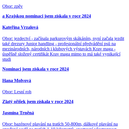
Obor: zpěv
a Krajskou nominaci jsem získala v roce 2024
Kateřina Vrzalová
Obor: jezdectví - začínala parkurovým skákáním, nyní začala jezdit
také drezury Junior handling - profesionální předvádění psů na
mezinárodních, národních i klubových výstavách Krav maga -
úspěšně složený certifikát Krav maga mimo to má také vynikající
studi
Nominaci jsem získala v roce 2024
Hana Molvová
Obor: Lesní roh
Zlatý oříšek jsem získala v roce 2024
Jasmína Trněná
Obor: bazénové plavání na tratích 50-800m, dálkové plavání na