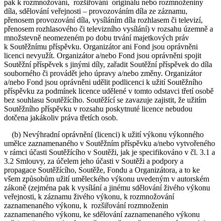
pak k rozmnožování, rozšiřování originálu nebo rozmnoženiny
díla, sdělování veřejnosti – provozováním díla ze záznamu,
přenosem provozování díla, vysíláním díla rozhlasem či televizí,
přenosem rozhlasového či televizního vysílání) v rozsahu územně a
množstevně neomezeném po dobu trvání majetkových práv
k Soutěžnímu příspěvku. Organizátor ani Fond jsou oprávněni
licenci nevyužít. Organizátor a/nebo Fond jsou oprávněni spojit
Soutěžní příspěvek s jinými díly, zařadit Soutěžní příspěvek do díla
souborného či provádět jeho úpravy a/nebo změny. Organizátor
a/nebo Fond jsou oprávněni udělit podlicenci k užití Soutěžního
příspěvku za podmínek licence udělené v tomto odstavci třetí osobě
bez souhlasu Soutěžícího. Soutěžící se zavazuje zajistit, že užitím
Soutěžního příspěvku v rozsahu poskytnuté licence nebudou
dotčena jakákoliv práva třetích osob.
(b) Nevýhradní oprávnění (licenci) k užití výkonu výkonného
umělce zaznamenaného v Soutěžním příspěvku a/nebo vytvořeného
v rámci účasti Soutěžícího v Soutěži, jak je specifikováno v čl. 3.1 a
3.2 Smlouvy, za účelem jeho účasti v Soutěži a podpory a
propagace Soutěžícího, Soutěže, Fondu a Organizátora, a to ke
všem způsobům užití uměleckého výkonu uvedeným v autorském
zákoně (zejména pak k vysílání a jinému sdělování živého výkonu
veřejnosti, k záznamu živého výkonu, k rozmnožování
zaznamenaného výkonu, k rozšiřování rozmnoženin
zaznamenaného výkonu, ke sdělování zaznamenaného výkonu