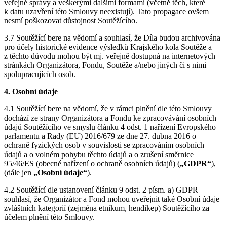
veřejné správy a veškerými dalšími formami (včetně těch, které
k datu uzavření této Smlouvy neexistují). Tato propagace ovšem
nesmí poškozovat důstojnost Soutěžícího.
3.7 Soutěžící bere na vědomí a souhlasí, že Díla budou archivována
pro účely historické evidence výsledků Krajského kola Soutěže a
z těchto důvodu mohou být mj. veřejně dostupná na internetových
stránkách Organizátora, Fondu, Soutěže a/nebo jiných či s nimi
spolupracujících osob.
4. Osobní údaje
4.1 Soutěžící bere na vědomí, že v rámci plnění dle této Smlouvy
dochází ze strany Organizátora a Fondu ke zpracovávání osobních
údajů Soutěžícího ve smyslu článku 4 odst. 1 nařízení Evropského
parlamentu a Rady (EU) 2016/679 ze dne 27. dubna 2016 o
ochraně fyzických osob v souvislosti se zpracováním osobních
údajů a o volném pohybu těchto údajů a o zrušení směrnice
95/46/ES (obecné nařízení o ochraně osobních údajů) (
„GDPR“
),
(dále jen
„Osobní údaje“
).
4.2 Soutěžící dle ustanovení článku 9 odst. 2 písm. a) GDPR
souhlasí, že Organizátor a Fond mohou uveřejnit také Osobní údaje
zvláštních kategorií (zejména etnikum, hendikep) Soutěžícího za
účelem plnění této Smlouvy.