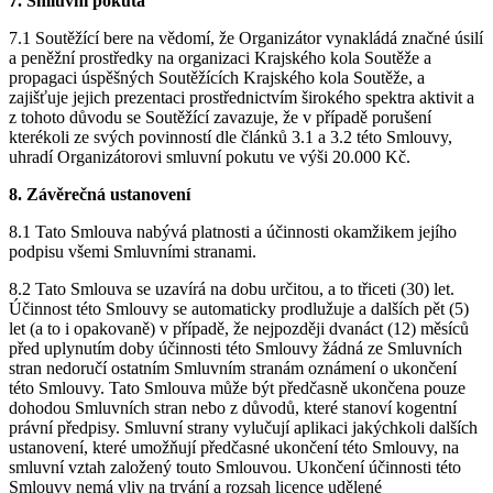
7. Smluvní pokuta
7.1 Soutěžící bere na vědomí, že Organizátor vynakládá značné úsilí
a peněžní prostředky na organizaci Krajského kola Soutěže a
propagaci úspěšných Soutěžících Krajského kola Soutěže, a
zajišťuje jejich prezentaci prostřednictvím širokého spektra aktivit a
z tohoto důvodu se Soutěžící zavazuje, že v případě porušení
kterékoli ze svých povinností dle článků 3.1 a 3.2 této Smlouvy,
uhradí Organizátorovi smluvní pokutu ve výši 20.000 Kč.
8. Závěrečná ustanovení
8.1 Tato Smlouva nabývá platnosti a účinnosti okamžikem jejího
podpisu všemi Smluvními stranami.
8.2 Tato Smlouva se uzavírá na dobu určitou, a to třiceti (30) let.
Účinnost této Smlouvy se automaticky prodlužuje a dalších pět (5)
let (a to i opakovaně) v případě, že nejpozději dvanáct (12) měsíců
před uplynutím doby účinnosti této Smlouvy žádná ze Smluvních
stran nedoručí ostatním Smluvním stranám oznámení o ukončení
této Smlouvy. Tato Smlouva může být předčasně ukončena pouze
dohodou Smluvních stran nebo z důvodů, které stanoví kogentní
právní předpisy. Smluvní strany vylučují aplikaci jakýchkoli dalších
ustanovení, které umožňují předčasné ukončení této Smlouvy, na
smluvní vztah založený touto Smlouvou. Ukončení účinnosti této
Smlouvy nemá vliv na trvání a rozsah licence udělené