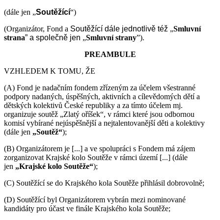
(dále jen „
Soutěžící
“)
(Organizátor, Fond a
Soutěžící
dále jednotlivě též
„
Smluvní
strana
” a společně jen
„
Smluvní strany
”).
PREAMBULE
VZHLEDEM K TOMU, ŽE
(A) Fond je nadačním fondem zřízeným za účelem všestranné
podpory nadaných, úspěšných, aktivních a cílevědomých dětí a
dětských kolektivů České republiky a za tímto účelem mj.
organizuje soutěž „Zlatý oříšek“, v rámci které jsou odbornou
komisí vybírané nejúspěšnější a nejtalentovanější děti a kolektivy
(dále jen
„Soutěž“
);
(B) Organizátorem je [...] a ve spolupráci s Fondem má zájem
zorganizovat Krajské kolo Soutěže v rámci území [...] (dále
jen
„Krajské kolo Soutěže“
);
(C) Soutěžící se do Krajského kola Soutěže přihlásil dobrovolně;
(D) Soutěžící byl Organizátorem vybrán mezi nominované
kandidáty pro účast ve finále Krajského kola Soutěže;