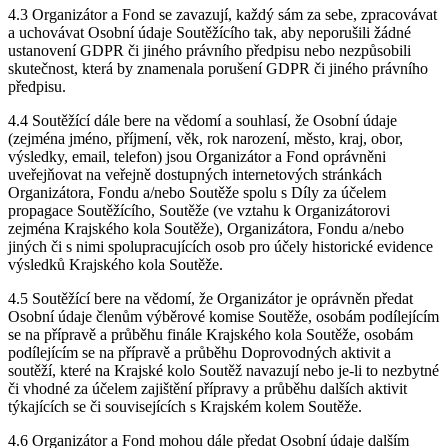
4.3 Organizátor a Fond se zavazují, každý sám za sebe, zpracovávat
a uchovávat Osobní údaje Soutěžícího tak, aby neporušili žádné
ustanovení GDPR či jiného právního předpisu nebo nezpůsobili
skutečnost, která by znamenala porušení GDPR či jiného právního
předpisu.
4.4 Soutěžící dále bere na vědomí a souhlasí, že Osobní údaje
(zejména jméno, příjmení, věk, rok narození, město, kraj, obor,
výsledky, email, telefon) jsou Organizátor a Fond oprávněni
uveřejňovat na veřejně dostupných internetových stránkách
Organizátora, Fondu a/nebo Soutěže spolu s Díly za účelem
propagace Soutěžícího, Soutěže (ve vztahu k Organizátorovi
zejména Krajského kola Soutěže), Organizátora, Fondu a/nebo
jiných či s nimi spolupracujících osob pro účely historické evidence
výsledků Krajského kola Soutěže.
4.5 Soutěžící bere na vědomí, že Organizátor je oprávněn předat
Osobní údaje členům výběrové komise Soutěže, osobám podílejícím
se na přípravě a průběhu finále Krajského kola Soutěže, osobám
podílejícím se na přípravě a průběhu Doprovodných aktivit a
soutěží, které na Krajské kolo Soutěž navazují nebo je-li to nezbytné
či vhodné za účelem zajištění přípravy a průběhu dalších aktivit
týkajících se či souvisejících s Krajském kolem Soutěže.
4.6 Organizátor a Fond mohou dále předat Osobní údaje dalším