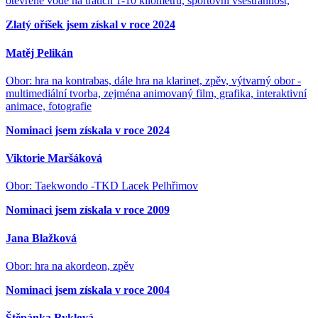
otevřené vodě na tratích 1-10 kilometrů, sportovní všestrannost,
Zlatý oříšek jsem získal v roce 2024
Matěj Pelikán
Obor: hra na kontrabas, dále hra na klarinet, zpěv, výtvarný obor -
multimediální tvorba, zejména animovaný film, grafika, interaktivní
animace, fotografie
Nominaci jsem získala v roce 2024
Viktorie Maršáková
Obor: Taekwondo -TKD Lacek Pelhřimov
Nominaci jsem získala v roce 2009
Jana Blažková
Obor: hra na akordeon, zpěv
Nominaci jsem získala v roce 2004
Štěpánka Ryklová