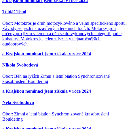
a krajskou nominaci jsem získal v roce 2024
Tobiáš Teml
Obor: Motokros je druh motocyklového a velmi specifického sportu.
Závody se jezdí na uzavřených terénních tratích. Motorky jsou
určeny pro jízdu v terénu a dělí se do výkonových kategorií podle
kubatury. Motokros je jeden z fyzicky nejnáročnějších
outdoorových
a Krajskou nominaci jsem získala v roce 2024
Nikola Svobodová
Obor: Běh na lyžích Zimní a letní biatlon Synchronizované
krasobruslení Bouldering
a Krajskou nominaci jsem získala v roce 2024
Nela Svobodová
Obor: Zimní a letní biatlon Synchronizované krasobruslení
Bouldering
a Krajskou nominaci jsem získala v roce 2024