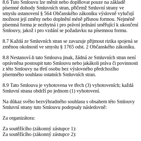
8.6 Tuto Smlouvu lze měnit nebo doplňovat pouze na základě
písemné dohody Smluvních stran, přičemž Smluvní strany ve
smyslu ustanovení § 564 Občanského zákoníku výslovně vylučují
možnost její změny nebo doplnění méně přísnou formou. Nejméně
písemná forma je nezbytná i pro právní jednání směřující k ukončení
Smlouvy, jakož i pro vzdání se požadavku na písemnou formu.
8.7 Každá ze Smluvních stran se zavazuje přijmout rizika spojená se
změnou okolností ve smyslu § 1765 odst. 2 Občanského zákoníku.
8.8 Nestanoví-li tato Smlouva jinak, žádná ze Smluvních stran není
oprávněna postoupit tuto Smlouvu nebo jakákoli práva či povinnosti
z této Smlouvy na třetí osobu bez výslovného předchozího
písemného souhlasu ostatních Smluvních stran.
8.9 Tato Smlouva je vyhotovena ve třech (3) vyhotoveních; každá
Smluvní strana obdrží po jednom (1) vyhotovení.
Na důkaz svého bezvýhradného souhlasu s obsahem této Smlouvy
Smluvní strany tuto Smlouvu podepsaly následovně:
Za organizátora:
Za soutěžícího (zákonný zástupce 1):
Za soutěžícího (zákonný zástupce 2):