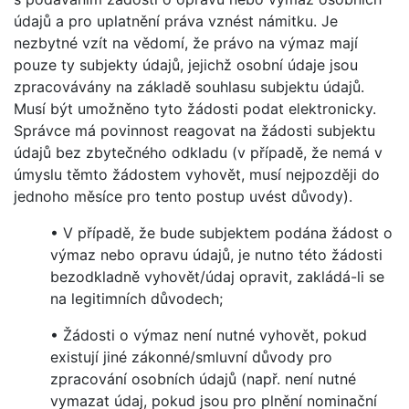
údajů a pro uplatnění práva vznést námitku. Je
nezbytné vzít na vědomí, že právo na výmaz mají
pouze ty subjekty údajů, jejichž osobní údaje jsou
zpracovávány na základě souhlasu subjektu údajů.
Musí být umožněno tyto žádosti podat elektronicky.
Správce má povinnost reagovat na žádosti subjektu
údajů bez zbytečného odkladu (v případě, že nemá v
úmyslu těmto žádostem vyhovět, musí nejpozději do
jednoho měsíce pro tento postup uvést důvody).
• V případě, že bude subjektem podána žádost o
výmaz nebo opravu údajů, je nutno této žádosti
bezodkladně vyhovět/údaj opravit, zakládá-li se
na legitimních důvodech;
• Žádosti o výmaz není nutné vyhovět, pokud
existují jiné zákonné/smluvní důvody pro
zpracování osobních údajů (např. není nutné
vymazat údaj, pokud jsou pro plnění nominační