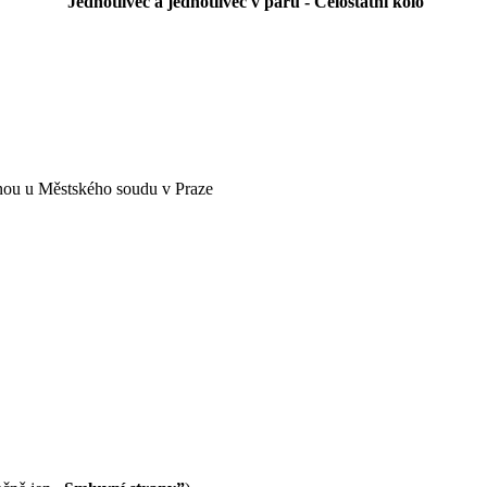
Jednotlivec a jednotlivec v páru - Celostátní kolo
nou u Městského soudu v Praze