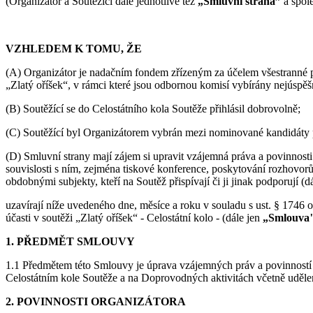
(Organizátor a Soutěžící dále jednotlivě též
„Smluvní strana”
a spol
VZHLEDEM K TOMU, ŽE
(A) Organizátor je nadačním fondem zřízeným za účelem všestranné p
„Zlatý oříšek“, v rámci které jsou odbornou komisí vybírány nejúspěšně
(B) Soutěžící se do Celostátního kola Soutěže přihlásil dobrovolně;
(C) Soutěžící byl Organizátorem vybrán mezi nominované kandidáty pr
(D) Smluvní strany mají zájem si upravit vzájemná práva a povinnosti
souvislosti s ním, zejména tiskové konference, poskytování rozhovorů
obdobnými subjekty, kteří na Soutěž přispívají či ji jinak podporují (d
uzavírají níže uvedeného dne, měsíce a roku v souladu s ust. § 1746 
účasti v soutěži „Zlatý oříšek“ - Celostátní kolo - (dále jen
„Smlouva
1. PŘEDMĚT SMLOUVY
1.1 Předmětem této Smlouvy je úprava vzájemných práv a povinností S
Celostátním kole Soutěže a na Doprovodných aktivitách včetně udělení
2. POVINNOSTI ORGANIZÁTORA