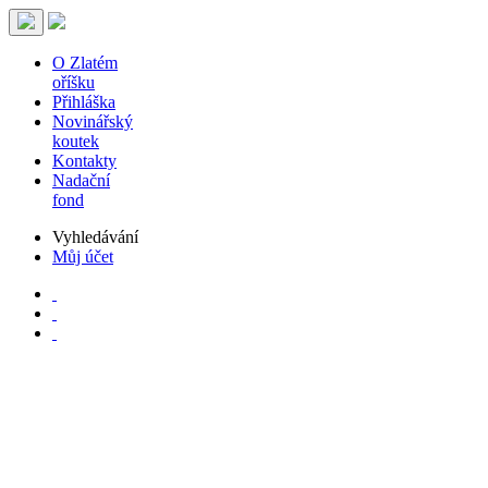
O Zlatém
oříšku
Přihláška
Novinářský
koutek
Kontakty
Nadační
fond
Vyhledávání
Můj účet