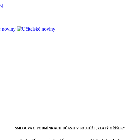
SMLOUVA O PODMÍNKÁCH ÚČASTI V SOUTĚŽI „ZLATÝ OŘÍŠEK“