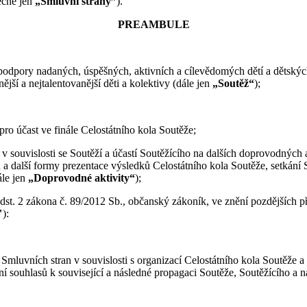
ečně jen
„Smluvní strany”
).
PREAMBULE
odpory nadaných, úspěšných, aktivních a cílevědomých dětí a dětských
jší a nejtalentovanější děti a kolektivy (dále jen
„Soutěž“
);
o účast ve finále Celostátního kola Soutěže;
 v souvislosti se Soutěží a účastí Soutěžícího na dalších doprovodných 
 a další formy prezentace výsledků Celostátního kola Soutěže, setkání 
ále jen
„Doprovodné aktivity“
);
odst. 2 zákona č. 89/2012 Sb., občanský zákoník, ve znění pozdějších př
"
):
mluvních stran v souvislosti s organizací Celostátního kola Soutěže a 
 souhlasů k související a následné propagaci Soutěže, Soutěžícího a n