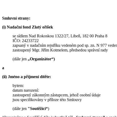
Smluvní strany:
(i) Nadační fond Zlatý oříšek
se sídlem Nad Rokoskou 1322/27, Libeň, 182 00 Praha 8
IČO: 24233722
zapsaný v nadačním rejstříku vedeném pod sp. zn. N 977 vede
zastoupený Mgr. Jiřím Kotmelem, předsedou správní rady
(dále jen
„Organizátor“)
a
(ii) Jméno a příjmení dítěte:
bytem:
datum narození:
zastoupený zákonným zástupcem, jehož osobní údaje
jsou specifikovány v příloze této Smlouvy
(dále jen
"Soutěžící“
)