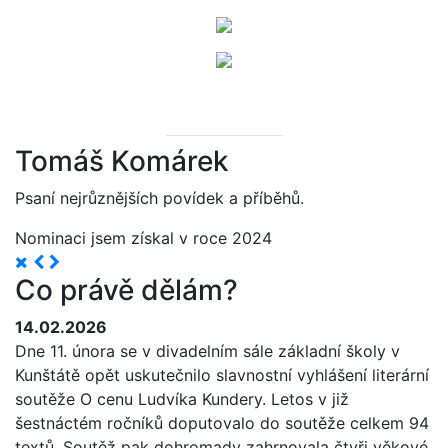
Tomáš Komárek
Psaní nejrůznějších povídek a příběhů.
Nominaci jsem získal v roce 2024
Co právě dělám?
14.02.2026
Dne 11. února se v divadelním sále základní školy v
Kunštátě opět uskutečnilo slavnostní vyhlášení literární
soutěže O cenu Ludvíka Kundery. Letos v již
šestnáctém ročníků doputovalo do soutěže celkem 94
textů. Soutěž pak dohromady zahrnovala čtyři věkové