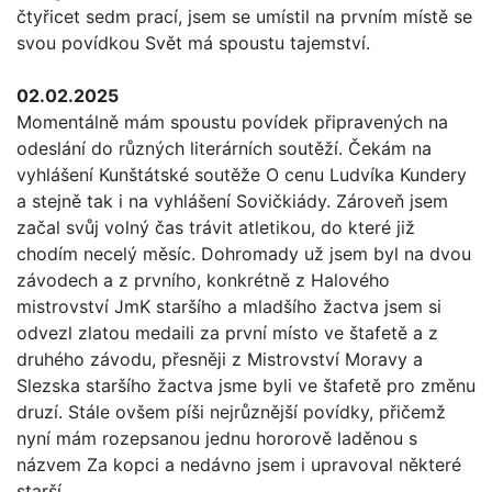
čtyřicet sedm prací, jsem se umístil na prvním místě se
svou povídkou Svět má spoustu tajemství.
02.02.2025
Momentálně mám spoustu povídek připravených na
odeslání do různých literárních soutěží. Čekám na
vyhlášení Kunštátské soutěže O cenu Ludvíka Kundery
a stejně tak i na vyhlášení Sovičkiády. Zároveň jsem
začal svůj volný čas trávit atletikou, do které již
chodím necelý měsíc. Dohromady už jsem byl na dvou
závodech a z prvního, konkrétně z Halového
mistrovství JmK staršího a mladšího žactva jsem si
odvezl zlatou medaili za první místo ve štafetě a z
druhého závodu, přesněji z Mistrovství Moravy a
Slezska staršího žactva jsme byli ve štafetě pro změnu
druzí. Stále ovšem píši nejrůznější povídky, přičemž
nyní mám rozepsanou jednu hororově laděnou s
názvem Za kopci a nedávno jsem i upravoval některé
starší.