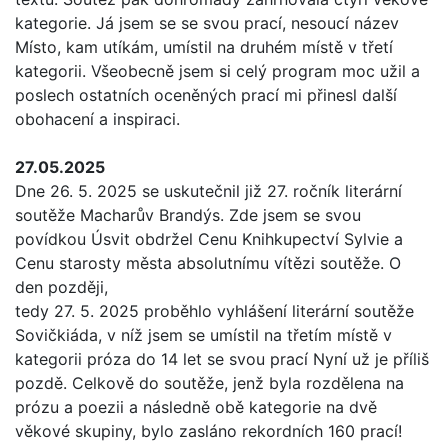
kategorie. Já jsem se se svou prací, nesoucí název
Místo, kam utíkám, umístil na druhém místě v třetí
kategorii. Všeobecně jsem si celý program moc užil a
poslech ostatních oceněných prací mi přinesl další
obohacení a inspiraci.
27.05.2025
Dne 26. 5. 2025 se uskutečnil již 27. ročník literární
soutěže Macharův Brandýs. Zde jsem se svou
povídkou Úsvit obdržel Cenu Knihkupectví Sylvie a
Cenu starosty města absolutnímu vítězi soutěže. O
den později,
tedy 27. 5. 2025 proběhlo vyhlášení literární soutěže
Sovičkiáda, v níž jsem se umístil na třetím místě v
kategorii próza do 14 let se svou prací Nyní už je příliš
pozdě. Celkově do soutěže, jenž byla rozdělena na
prózu a poezii a následně obě kategorie na dvě
věkové skupiny, bylo zasláno rekordních 160 prací!