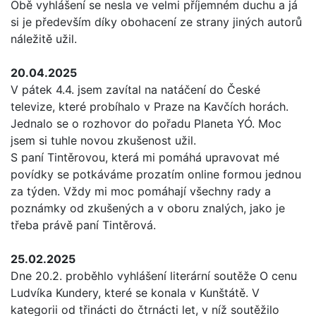
Obě vyhlášení se nesla ve velmi příjemném duchu a já
si je především díky obohacení ze strany jiných autorů
náležitě užil.
20.04.2025
V pátek 4.4. jsem zavítal na natáčení do České
televize, které probíhalo v Praze na Kavčích horách.
Jednalo se o rozhovor do pořadu Planeta YÓ. Moc
jsem si tuhle novou zkušenost užil.
S paní Tintěrovou, která mi pomáhá upravovat mé
povídky se potkáváme prozatím online formou jednou
za týden. Vždy mi moc pomáhají všechny rady a
poznámky od zkušených a v oboru znalých, jako je
třeba právě paní Tintěrová.
25.02.2025
Dne 20.2. proběhlo vyhlášení literární soutěže O cenu
Ludvíka Kundery, které se konala v Kunštátě. V
kategorii od třinácti do čtrnácti let, v níž soutěžilo