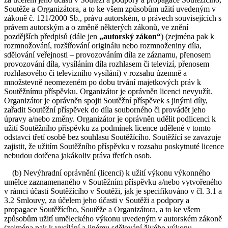
Soutěže a Organizátora, a to ke všem způsobům užití uvedeným v
zákoně č. 121/2000 Sb., právu autorském, o právech souvisejících s
právem autorským a o změně některých zákonů, ve znění
pozdějších předpisů (dále jen
„autorský zákon“
) (zejména pak k
rozmnožování, rozšiřování originálu nebo rozmnoženiny díla,
sdělování veřejnosti – provozováním díla ze záznamu, přenosem
provozování díla, vysíláním díla rozhlasem či televizí, přenosem
rozhlasového či televizního vysílání) v rozsahu územně a
množstevně neomezeném po dobu trvání majetkových práv k
Soutěžnímu příspěvku. Organizátor je oprávněn licenci nevyužít.
Organizátor je oprávněn spojit Soutěžní příspěvek s jinými díly,
zařadit Soutěžní příspěvek do díla souborného či provádět jeho
úpravy a/nebo změny. Organizátor je oprávněn udělit podlicenci k
užití Soutěžního příspěvku za podmínek licence udělené v tomto
odstavci třetí osobě bez souhlasu Soutěžícího. Soutěžící se zavazuje
zajistit, že užitím Soutěžního příspěvku v rozsahu poskytnuté licence
nebudou dotčena jakákoliv práva třetích osob.
(b) Nevýhradní oprávnění (licenci) k užití výkonu výkonného
umělce zaznamenaného v Soutěžním příspěvku a/nebo vytvořeného
v rámci účasti Soutěžícího v Soutěži, jak je specifikováno v čl. 3.1 a
3.2 Smlouvy, za účelem jeho účasti v Soutěži a podpory a
propagace Soutěžícího, Soutěže a Organizátora, a to ke všem
způsobům užití uměleckého výkonu uvedeným v autorském zákoně
(zejména pak k vysílání a jinému sdělování živého výkonu