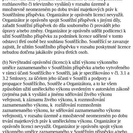
rozhlasového či televizního vysílání) v rozsahu územně a
množstevně neomezeném po dobu trvání majetkových práv k
Soutěžnímu příspěvku. Organizátor je oprávněn licenci nevyužít.
Organizátor je oprávněn spojit Soutěžní příspěvek s jinými díly,
zařadit Soutěžní příspěvek do díla souborného či provádět jeho
úpravy a/nebo změny. Organizátor je oprávněn udělit podlicenci k
užití Soutěžního příspěvku za podmínek licence udělené v tomto
odstavci třetí osobě bez souhlasu Soutěžícího. Soutěžící se zavazuje
zajistit, že užitím Soutěžního příspěvku v rozsahu poskytnuté licence
nebudou dotčena jakákoliv práva třetích osob.
(b) Nevýhradní oprávnění (licenci) k užití výkonu výkonného
umělce zaznamenaného v Soutěžním příspěvku a/nebo vytvořeného
v rámci účasti Soutěžícího v Soutěži, jak je specifikováno v čl. 3.1 a
3.2 Smlouvy, za účelem jeho účasti v Soutěži a podpory a
propagace Soutěžícího, Soutěže a Organizátora, a to ke všem
způsobům užití uměleckého výkonu uvedeným v autorském zákoně
(zejména pak k vysílání a jinému sdělování živého výkonu
veřejnosti, k záznamu živého výkonu, k rozmnožování
zaznamenaného výkonu, k rozšiřování rozmnoženin
zaznamenaného výkonu, ke sdělování zaznamenaného výkonu
veřejnosti), v rozsahu územně a množstevně neomezeném po dobu
trvání majetkových práv k uměleckému výkonu. Organizátor je
oprávněn licenci nevyužít. Organizátor je oprávněn spojit výkon
výkonného umělce zaznamenaného v Soutěžním příspěvku a/nebo