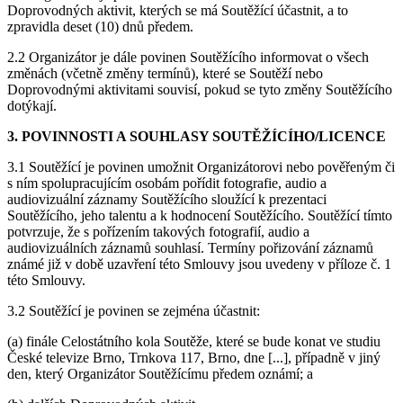
Doprovodných aktivit, kterých se má Soutěžící účastnit, a to
zpravidla deset (10) dnů předem.
2.2 Organizátor je dále povinen Soutěžícího informovat o všech
změnách (včetně změny termínů), které se Soutěží nebo
Doprovodnými aktivitami souvisí, pokud se tyto změny Soutěžícího
dotýkají.
3. POVINNOSTI A SOUHLASY SOUTĚŽÍCÍHO/LICENCE
3.1 Soutěžící je povinen umožnit Organizátorovi nebo pověřeným či
s ním spolupracujícím osobám pořídit fotografie, audio a
audiovizuální záznamy Soutěžícího sloužící k prezentaci
Soutěžícího, jeho talentu a k hodnocení Soutěžícího. Soutěžící tímto
potvrzuje, že s pořízením takových fotografií, audio a
audiovizuálních záznamů souhlasí. Termíny pořizování záznamů
známé již v době uzavření této Smlouvy jsou uvedeny v příloze č. 1
této Smlouvy.
3.2 Soutěžící je povinen se zejména účastnit:
(a) finále Celostátního kola Soutěže, které se bude konat ve studiu
České televize Brno, Trnkova 117, Brno, dne [...], případně v jiný
den, který Organizátor Soutěžícímu předem oznámí; a