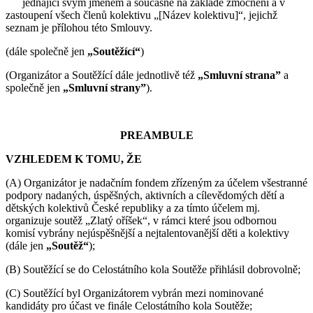
jednající svým jménem a současně na základě zmocnění a v
zastoupení všech členů kolektivu „[Název kolektivu]“, jejichž
seznam je přílohou této Smlouvy.
(dále společně jen
„Soutěžící“
)
(Organizátor a Soutěžící dále jednotlivě též
„Smluvní strana”
a
společně jen
„Smluvní strany”
).
PREAMBULE
VZHLEDEM K TOMU, ŽE
(A) Organizátor je nadačním fondem zřízeným za účelem všestranné
podpory nadaných, úspěšných, aktivních a cílevědomých dětí a
dětských kolektivů České republiky a za tímto účelem mj.
organizuje soutěž „Zlatý oříšek“, v rámci které jsou odbornou
komisí vybrány nejúspěšnější a nejtalentovanější děti a kolektivy
(dále jen
„Soutěž“
);
(B) Soutěžící se do Celostátního kola Soutěže přihlásil dobrovolně;
(C) Soutěžící byl Organizátorem vybrán mezi nominované
kandidáty pro účast ve finále Celostátního kola Soutěže;