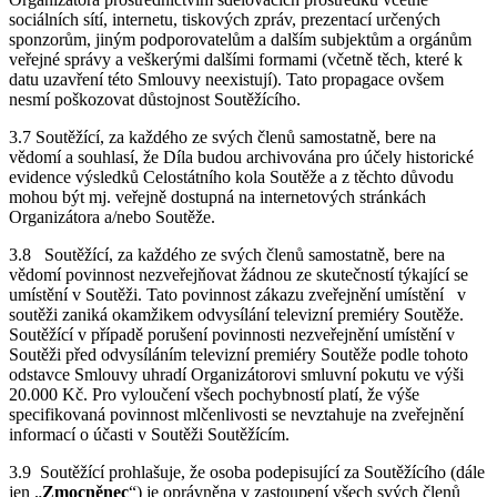
sociálních sítí, internetu, tiskových zpráv, prezentací určených
sponzorům, jiným podporovatelům a dalším subjektům a orgánům
veřejné správy a veškerými dalšími formami (včetně těch, které k
datu uzavření této Smlouvy neexistují). Tato propagace ovšem
nesmí poškozovat důstojnost Soutěžícího.
3.7 Soutěžící, za každého ze svých členů samostatně, bere na
vědomí a souhlasí, že Díla budou archivována pro účely historické
evidence výsledků Celostátního kola Soutěže a z těchto důvodu
mohou být mj. veřejně dostupná na internetových stránkách
Organizátora a/nebo Soutěže.
3.8 Soutěžící, za každého ze svých členů samostatně, bere na
vědomí povinnost nezveřejňovat žádnou ze skutečností týkající se
umístění v Soutěži. Tato povinnost zákazu zveřejnění umístění v
soutěži zaniká okamžikem odvysílání televizní premiéry Soutěže.
Soutěžící v případě porušení povinnosti nezveřejnění umístění v
Soutěži před odvysíláním televizní premiéry Soutěže podle tohoto
odstavce Smlouvy uhradí Organizátorovi smluvní pokutu ve výši
20.000 Kč. Pro vyloučení všech pochybností platí, že výše
specifikovaná povinnost mlčenlivosti se nevztahuje na zveřejnění
informací o účasti v Soutěži Soutěžícím.
3.9 Soutěžící prohlašuje, že osoba podepisující za Soutěžícího (dále
jen „
Zmocněnec
“) je oprávněna v zastoupení všech svých členů