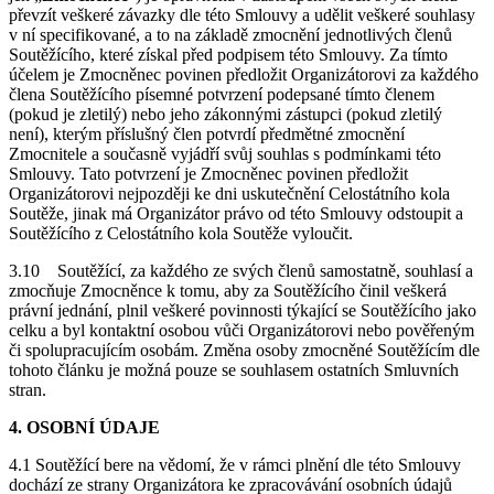
převzít veškeré závazky dle této Smlouvy a udělit veškeré souhlasy
v ní specifikované, a to na základě zmocnění jednotlivých členů
Soutěžícího, které získal před podpisem této Smlouvy. Za tímto
účelem je Zmocněnec povinen předložit Organizátorovi za každého
člena Soutěžícího písemné potvrzení podepsané tímto členem
(pokud je zletilý) nebo jeho zákonnými zástupci (pokud zletilý
není), kterým příslušný člen potvrdí předmětné zmocnění
Zmocnitele a současně vyjádří svůj souhlas s podmínkami této
Smlouvy. Tato potvrzení je Zmocněnec povinen předložit
Organizátorovi nejpozději ke dni uskutečnění Celostátního kola
Soutěže, jinak má Organizátor právo od této Smlouvy odstoupit a
Soutěžícího z Celostátního kola Soutěže vyloučit.
3.10
Soutěžící, za každého ze svých členů samostatně, souhlasí a
zmocňuje Zmocněnce k tomu, aby za Soutěžícího činil veškerá
právní jednání, plnil veškeré povinnosti týkající se Soutěžícího jako
celku a byl kontaktní osobou vůči Organizátorovi nebo pověřeným
či spolupracujícím osobám. Změna osoby zmocněné Soutěžícím dle
tohoto článku je možná pouze se souhlasem ostatních Smluvních
stran.
4. OSOBNÍ ÚDAJE
4.1 Soutěžící bere na vědomí, že v rámci plnění dle této Smlouvy
dochází ze strany Organizátora ke zpracovávání osobních údajů