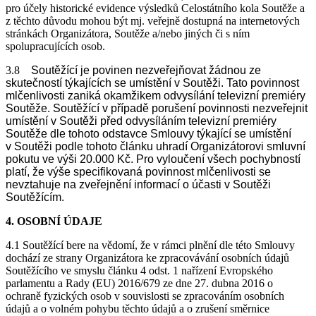
pro účely historické evidence výsledků Celostátního kola Soutěže a
z těchto důvodu mohou být mj. veřejně dostupná na internetových
stránkách Organizátora, Soutěže a/nebo jiných či s ním
spolupracujících osob.
3.8
Soutěžící je povinen nezveřejňovat žádnou ze
skutečností týkajících se umístění v Soutěži. Tato povinnost
mlčenlivosti zaniká okamžikem odvysílání televizní premiéry
Soutěže. Soutěžící v případě porušení povinnosti nezveřejnit
umístění v Soutěži před odvysíláním televizní premiéry
Soutěže dle tohoto odstavce Smlouvy týkající se umístění
v Soutěži podle tohoto článku uhradí Organizátorovi smluvní
pokutu ve výši 20.000 Kč. Pro vyloučení všech pochybností
platí, že výše specifikovaná povinnost mlčenlivosti se
nevztahuje na zveřejnění informací o účasti v Soutěži
Soutěžícím.
4. OSOBNÍ ÚDAJE
4.1 Soutěžící bere na vědomí, že v rámci plnění dle této Smlouvy
dochází ze strany Organizátora ke zpracovávání osobních údajů
Soutěžícího ve smyslu článku 4 odst. 1 nařízení Evropského
parlamentu a Rady (EU) 2016/679 ze dne 27. dubna 2016 o
ochraně fyzických osob v souvislosti se zpracováním osobních
údajů a o volném pohybu těchto údajů a o zrušení směrnice