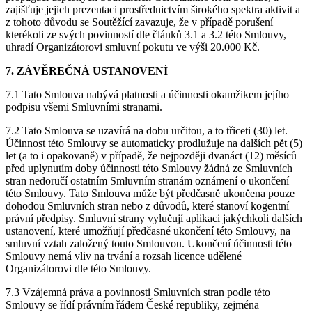
zajišťuje jejich prezentaci prostřednictvím širokého spektra aktivit a
z tohoto důvodu se Soutěžící zavazuje, že v případě porušení
kterékoli ze svých povinností dle článků 3.1 a 3.2 této Smlouvy,
uhradí Organizátorovi smluvní pokutu ve výši 20.000 Kč.
7. ZÁVĚREČNÁ USTANOVENÍ
7.1 Tato Smlouva nabývá platnosti a účinnosti okamžikem jejího
podpisu všemi Smluvními stranami.
7.2 Tato Smlouva se uzavírá na dobu určitou, a to třiceti (30) let.
Účinnost této Smlouvy se automaticky prodlužuje na dalších pět (5)
let (a to i opakovaně) v případě, že nejpozději dvanáct (12) měsíců
před uplynutím doby účinnosti této Smlouvy žádná ze Smluvních
stran nedoručí ostatním Smluvním stranám oznámení o ukončení
této Smlouvy. Tato Smlouva může být předčasně ukončena pouze
dohodou Smluvních stran nebo z důvodů, které stanoví kogentní
právní předpisy. Smluvní strany vylučují aplikaci jakýchkoli dalších
ustanovení, které umožňují předčasné ukončení této Smlouvy, na
smluvní vztah založený touto Smlouvou. Ukončení účinnosti této
Smlouvy nemá vliv na trvání a rozsah licence udělené
Organizátorovi dle této Smlouvy.
7.3 Vzájemná práva a povinnosti Smluvních stran podle této
Smlouvy se řídí právním řádem České republiky, zejména