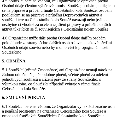
4.5 Soutěžící bere na vědomí, že Organizátor je oprávněn předat
Osobní údaje členům výběrové komise Soutěže, osobám podílejícím
se na přípravě a průběhu finále Celostátního kola Soutěže, osobám
podílejícím se na přípravě a průběhu Doprovodných aktivit a
soutěží, které na Celostátního kolo Soutěž navazují nebo je-li to
nezbytné či vhodné za účelem zajištění přípravy a průběhu dalších
aktivit týkajících se či souvisejících s Celostátním kolem Soutěže.
4.6 Organizátor může dále předat Osobní údaje dalším osobám,
pokud bude ze strany těchto dalších osob osloven a takové předání
Osobních údajů souvisí nebo by mohlo vést k propagaci činnosti
Soutěžícího.
5. ODMĚNA
5.1 Soutěžící (včetně Zmocněnce) ani Organizátor nemají nárok na
žádnou odměnu či jiné obdobné plnění, včetně plnění za udělení
jednotlivých souhlasů a zřízení práv ze strany Soutěžícího, s
výjimkou toho, co Soutěžící případně vyhraje v rámci finále
Celostátního kola Soutěže.
6. SMLUVNÍ POKUTA
6.1 Soutěžící bere na vědomí, že Organizátor vynakládá značné úsilí
a peněžní prostředky na organizaci Celostátního kola Soutěže a
propagaci úspěšných Soutěžících Celostátního kola Soutěže, a