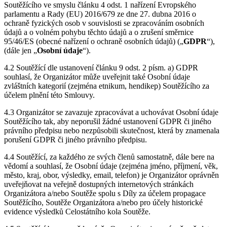
Soutěžícího ve smyslu článku 4 odst. 1 nařízení Evropského
parlamentu a Rady (EU) 2016/679 ze dne 27. dubna 2016 o
ochraně fyzických osob v souvislosti se zpracováním osobních
údajů a o volném pohybu těchto údajů a o zrušení směrnice
95/46/ES (obecné nařízení o ochraně osobních údajů) („
GDPR
“),
(dále jen „
Osobní
údaje
“).
4.2 Soutěžící dle ustanovení článku 9 odst. 2 písm. a) GDPR
souhlasí, že Organizátor může uveřejnit také Osobní údaje
zvláštních kategorií (zejména etnikum, hendikep) Soutěžícího za
účelem plnění této Smlouvy.
4.3 Organizátor se zavazuje zpracovávat a uchovávat Osobní údaje
Soutěžícího tak, aby neporušil žádné ustanovení GDPR či jiného
právního předpisu nebo nezpůsobili skutečnost, která by znamenala
porušení GDPR či jiného právního předpisu.
4.4 Soutěžící, za každého ze svých členů samostatně, dále bere na
vědomí a souhlasí, že Osobní údaje (zejména jméno, příjmení, věk,
město, kraj, obor, výsledky, email, telefon) je Organizátor oprávněn
uveřejňovat na veřejně dostupných internetových stránkách
Organizátora a/nebo Soutěže spolu s Díly za účelem propagace
Soutěžícího, Soutěže Organizátora a/nebo pro účely historické
evidence výsledků Celostátního kola Soutěže.