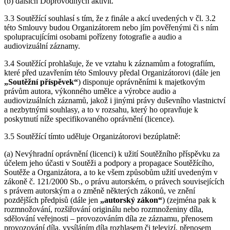
(b) dalších Doprovodných aktivit.
3.3 Soutěžící souhlasí s tím, že z finále a akcí uvedených v čl. 3.2
této Smlouvy budou Organizátorem nebo jím pověřenými či s ním
spolupracujícími osobami pořízeny fotografie a audio a
audiovizuální záznamy.
3.4 Soutěžící prohlašuje, že ve vztahu k záznamům a fotografiím,
které před uzavřením této Smlouvy předal Organizátorovi (dále jen
„Soutěžní příspěvek“
) disponuje oprávněními k majetkovým
právům autora, výkonného umělce a výrobce audio a
audiovizuálních záznamů, jakož i jinými právy duševního vlastnictví
a nezbytnými souhlasy, a to v rozsahu, který ho opravňuje k
poskytnutí níže specifikovaného oprávnění (licence).
3.5 Soutěžící tímto uděluje Organizátorovi bezúplatně:
(a) Nevýhradní oprávnění (licenci) k užití Soutěžního příspěvku za
účelem jeho účasti v Soutěži a podpory a propagace Soutěžícího,
Soutěže a Organizátora, a to ke všem způsobům užití uvedeným v
zákoně č. 121/2000 Sb., o právu autorském, o právech souvisejících
s právem autorským a o změně některých zákonů, ve znění
pozdějších předpisů (dále jen
„autorský zákon“
) (zejména pak k
rozmnožování, rozšiřování originálu nebo rozmnoženiny díla,
sdělování veřejnosti – provozováním díla ze záznamu, přenosem
provozování díla, vysíláním díla rozhlasem či televizí, přenosem