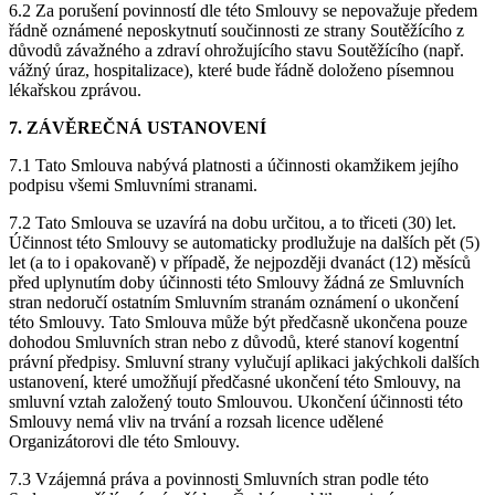
6.2 Za porušení povinností dle této Smlouvy se nepovažuje předem
řádně oznámené neposkytnutí součinnosti ze strany Soutěžícího z
důvodů závažného a zdraví ohrožujícího stavu Soutěžícího (např.
vážný úraz, hospitalizace), které bude řádně doloženo písemnou
lékařskou zprávou.
7. ZÁVĚREČNÁ USTANOVENÍ
7.1 Tato Smlouva nabývá platnosti a účinnosti okamžikem jejího
podpisu všemi Smluvními stranami.
7.2 Tato Smlouva se uzavírá na dobu určitou, a to třiceti (30) let.
Účinnost této Smlouvy se automaticky prodlužuje na dalších pět (5)
let (a to i opakovaně) v případě, že nejpozději dvanáct (12) měsíců
před uplynutím doby účinnosti této Smlouvy žádná ze Smluvních
stran nedoručí ostatním Smluvním stranám oznámení o ukončení
této Smlouvy. Tato Smlouva může být předčasně ukončena pouze
dohodou Smluvních stran nebo z důvodů, které stanoví kogentní
právní předpisy. Smluvní strany vylučují aplikaci jakýchkoli dalších
ustanovení, které umožňují předčasné ukončení této Smlouvy, na
smluvní vztah založený touto Smlouvou. Ukončení účinnosti této
Smlouvy nemá vliv na trvání a rozsah licence udělené
Organizátorovi dle této Smlouvy.
7.3 Vzájemná práva a povinnosti Smluvních stran podle této