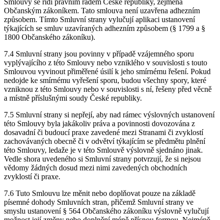
Smlouvy se řídí právním řádem České republiky, zejména
Občanským zákoníkem. Tato smlouva není uzavřena adhezním
způsobem. Tímto Smluvní strany vylučují aplikaci ustanovení
týkajících se smluv uzavíraných adhezním způsobem (§ 1799 a §
1800 Občanského zákoníku).
7.4 Smluvní strany jsou povinny v případě vzájemného sporu
vyplývajícího z této Smlouvy nebo vzniklého v souvislosti s touto
Smlouvou vyvinout přiměřené úsilí k jeho smírnému řešení. Pokud
nedojde ke smírnému vyřešení sporu, budou všechny spory, které
vzniknou z této Smlouvy nebo v souvislosti s ní, řešeny před věcně
a místně příslušnými soudy České republiky.
7.5 Smluvní strany si nepřejí, aby nad rámec výslovných ustanovení
této Smlouvy byla jakákoliv práva a povinnosti dovozována z
dosavadní či budoucí praxe zavedené mezi Stranami či zvyklostí
zachovávaných obecně či v odvětví týkajícím se předmětu plnění
této Smlouvy, ledaže je v této Smlouvě výslovně sjednáno jinak.
Vedle shora uvedeného si Smluvní strany potvrzují, že si nejsou
vědomy žádných dosud mezi nimi zavedených obchodních
zvyklostí či praxe.
7.6 Tuto Smlouvu lze měnit nebo doplňovat pouze na základě
písemné dohody Smluvních stran, přičemž Smluvní strany ve
smyslu ustanovení § 564 Občanského zákoníku výslovně vylučují
možnost její změny nebo doplnění méně přísnou formou. Nejméně