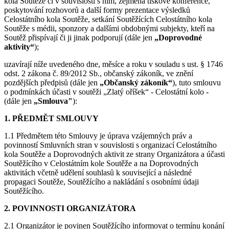
kola Soutěže či v souvislosti s ním, zejména tiskové konference,
poskytování rozhovorů a další formy prezentace výsledků
Celostátního kola Soutěže, setkání Soutěžících Celostátního kola
Soutěže s médii, sponzory a dalšími obdobnými subjekty, kteří na
Soutěž přispívají či ji jinak podporují (dále jen
„Doprovodné
aktivity“
);
uzavírají níže uvedeného dne, měsíce a roku v souladu s ust. § 1746
odst. 2 zákona č. 89/2012 Sb., občanský zákoník, ve znění
pozdějších předpisů (dále jen
„Občanský zákoník“
), tuto smlouvu
o podmínkách účasti v soutěži „Zlatý oříšek“ - Celostátní kolo -
(dále jen
„Smlouva"
):
1. PŘEDMĚT SMLOUVY
1.1 Předmětem této Smlouvy je úprava vzájemných práv a
povinností Smluvních stran v souvislosti s organizací Celostátního
kola Soutěže a Doprovodných aktivit ze strany Organizátora a účasti
Soutěžícího v Celostátním kole Soutěže a na Doprovodných
aktivitách včetně udělení souhlasů k související a následné
propagaci Soutěže, Soutěžícího a nakládání s osobními údaji
Soutěžícího.
2. POVINNOSTI ORGANIZÁTORA
2.1 Organizátor je povinen Soutěžícího informovat o termínu konání