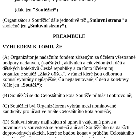
(dále jen
"Soutěžící“
)
(Organizátor a Soutěžící dále jednotlivě též
„Smluvní strana”
a
společně jen
„Smluvní strany”
).
PREAMBULE
VZHLEDEM K TOMU, ŽE
(A) Organizátor je nadačním fondem zřízeným za účelem všestranné
podpory nadaných, úspěšných, aktivních a cílevědomých dětí a
dětských kolektivů České republiky a za tímto účelem mj.
organizuje soutěž „Zlatý oříšek“, v rámci které jsou odbornou
komisí vybírány nejúspěšnější a nejtalentovanější děti a kolektivy
(dále jen
„Soutěž“
);
(B) Soutěžící se do Celostátního kola Soutěže přihlásil dobrovolně;
(C) Soutěžící byl Organizátorem vybrán mezi nominované
kandidáty pro účast ve finále Celostátního kola Soutěže;
(D) Smluvní strany mají zájem si upravit vzájemná práva a
povinnosti v souvislosti se Soutěží a účastí Soutěžícího na dalších
doprovodných akcích, které se budou konat v průběhu Celostátního