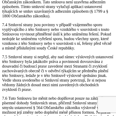
Občanským zákoníkem. Tato smlouva není uzavřena adhezním
způsobem. Tímto smluvní strany vylučují aplikaci ustanovení
týkajících se smluv uzavíraných adhezním způsobem (§ 1799 a §
1800 Občanského zákoníku).
7.4 Smluvní strany jsou povinny v případě vzájemného sporu
vyplývajícího z této Smlouvy nebo vzniklého v souvislosti s touto
Smlouvou vyvinout přiměřené úsilí k jeho smírnému řešení. Pokud
nedojde ke smírnému vyřešení sporu, budou všechny spory, které
vzniknou z této Smlouvy nebo v souvislosti s ní, řešeny před věcně
a místně příslušnými soudy České republiky.
7.5 Smluvní strany si nepřejí, aby nad rámec výslovných ustanovení
této Smlouvy byla jakákoliv práva a povinnosti dovozována z
dosavadní či budoucí praxe zavedené mezi Stranami či zvyklostí
zachovávaných obecně či v odvětví týkajícím se předmětu plnění
této Smlouvy, ledaže je v této Smlouvě výslovně sjednáno jinak.
Vedle shora uvedeného si Smluvní strany potvrzují, že si nejsou
vědomy žádných dosud mezi nimi zavedených obchodních
zvyklostí či praxe.
7.6 Tuto Smlouvu lze měnit nebo doplňovat pouze na základě
písemné dohody Smluvních stran, přičemž Smluvní strany ve
smyslu ustanovení § 564 Občanského zákoníku výslovně vylučují
možnost její změny nebo doplnění méně přísnou formou. Nejméně