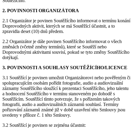
Soutěžícího.
2. POVINNOSTI ORGANIZÁTORA
2.1 Organizátor je povinen Soutěžícího informovat o termínu konání
Doprovodných aktivit, kterých se má Soutěžící účastnit, a to
zpravidla deset (10) dnů předem.
2.2 Organizátor je dále povinen Soutěžícího informovat o všech
změnách (včetně změny termínů), které se Soutěží nebo
Doprovodnými aktivitami souvisí, pokud se tyto změny Soutěžícího
dotýkají.
3. POVINNOSTI A SOUHLASY SOUTĚŽÍCÍHO/LICENCE
3.1 Soutěžící je povinen umožnit Organizátorovi nebo pověřeným či
spolupracujícím osobám pořídit fotografie, audio a audiovizuální
záznamy Soutěžícího sloužící k prezentaci Soutěžícího, jeho talentu
a hodnocení Soutěžícího v termínu stanoveném po dohodě s
Soutěžícím. Soutěžící tímto potvrzuje, že s pořízením takových
fotografii, audio a audiovizuálních záznamů souhlasí. Termíny
pořizování záznamů známé již v době uzavření této Smlouvy jsou
uvedeny v příloze č. 1 této Smlouvy.
3.2 Soutěžící je povinen se zejména účastnit: