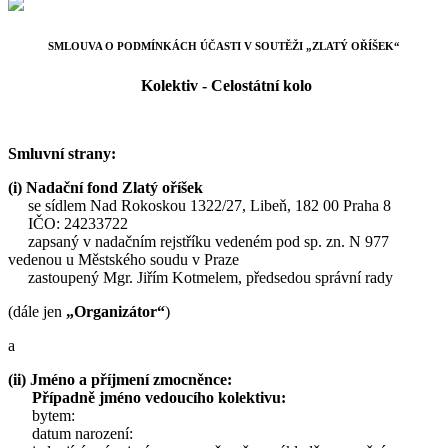
SMLOUVA O PODMÍNKÁCH ÚČASTI V SOUTĚŽI „ZLATÝ OŘÍŠEK“
Kolektiv - Celostátní kolo
Smluvní strany:
(i) Nadační fond Zlatý oříšek
se sídlem Nad Rokoskou 1322/27, Libeň, 182 00 Praha 8
IČO: 24233722
zapsaný v nadačním rejstříku vedeném pod sp. zn. N 977
vedenou u Městského soudu v Praze
zastoupený Mgr. Jiřím Kotmelem, předsedou správní rady
(dále jen
„Organizátor“
)
a
(ii) Jméno a příjmení zmocněnce:
Případně jméno vedoucího kolektivu:
bytem:
datum narození: