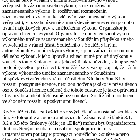
veřejnosti, k záznamu živého výkonu, k rozmnožování
zaznamenaného výkonu, k rozšiřování rozmnoženin
zaznamenaného výkonu, ke sdělování zaznamenaného výkonu
veřejnosti), v rozsahu územně a množstevně neomezeném po dobu
trvání majetkových práv k uměleckému výkonu. Organizátor je
oprávněn licenci nevyužít. Organizátor je oprávněn spojit výkon
výkonného umělce zaznamenaného v Soutěžním příspěvku a/nebo
vytvořeného v rámci účasti Soutěžícího v Soutěži s jinými
autorskými díly a uměleckými výkony, k jeho zařazení do souboru
děl nebo výkonů, k jeho úpravě a editaci nutné pro užití výkonu v
souladu s touto Smlouvou a k jeho užití jak v původní, tak upravené
podobě (vcelku i po částech). Soutěžící se zavazuje zajistit, že užitím
výkonu výkonného umělce zaznamenaného v Soutěžním
příspěvku/vytvořeného v rámci účasti Soutěžícího v Soutěži, v
rozsahu poskytnuté licence, nebudou dotčena jakákoliv práva třetích
osob. Součástí licence udělené dle tohoto odstavce je také oprávnění
Organizátora udělit, třetí osobě bez souhlasu Soutěžícího podlicenci
ve shodném rozsahu s poskytnutou licencí.
3.6 Soutěžící dále, za každého ze svých členů samostatně, souhlasí s
tím, že fotografie a audio a audiovizuální záznamy dle článků 3.1,
3.2 a 3.5 této Smlouvy (dále jen
„Díla“
) mohou být Organizátorem,
jimi pověřenými osobami a osobami spolupracujícími s
Organizátorem použity k propagaci Soutěžícího, Soutěže a/nebo
Organizátora prostřednictvím sdělovacích prostředků včetně