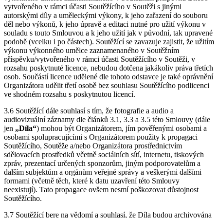
vytvořeného v rámci účasti Soutěžícího v Soutěži s jinými
autorskými díly a uměleckými výkony, k jeho zařazení do souboru
děl nebo výkonů, k jeho úpravě a editaci nutné pro užití výkonu v
souladu s touto Smlouvou a k jeho užití jak v původní, tak upravené
podobě (vcelku i po částech). Soutěžící se zavazuje zajistit, že užitím
výkonu výkonného umělce zaznamenaného v Soutěžním
příspěvku/vytvořeného v rámci účasti Soutěžícího v Soutěži, v
rozsahu poskytnuté licence, nebudou dotčena jakákoliv práva třetích
osob. Součástí licence udělené dle tohoto odstavce je také oprávnění
Organizátora udělit třetí osobě bez souhlasu Soutěžícího podlicenci
ve shodném rozsahu s poskytnutou licencí.
3.6 Soutěžící dále souhlasí s tím, že fotografie a audio a
audiovizuální záznamy dle článků 3.1, 3.3 a 3.5 této Smlouvy (dále
jen
„Díla“
) mohou být Organizátorem, jím pověřenými osobami a
osobami spolupracujícími s Organizátorem použity k propagaci
Soutěžícího, Soutěže a/nebo Organizátora prostřednictvím
sdělovacích prostředků včetně sociálních sítí, internetu, tiskových
zpráv, prezentací určených sponzorům, jiným podporovatelům a
dalším subjektům a orgánům veřejné správy a veškerými dalšími
formami (včetně těch, které k datu uzavření této Smlouvy
neexistují). Tato propagace ovšem nesmí poškozovat důstojnost
Soutěžícího.
3.7 Soutěžící bere na vědomí a souhlasí, že Díla budou archivována