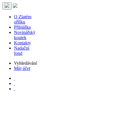
O Zlatém
oříšku
Přihláška
Novinářský
koutek
Kontakty
Nadační
fond
Vyhledávání
Můj účet