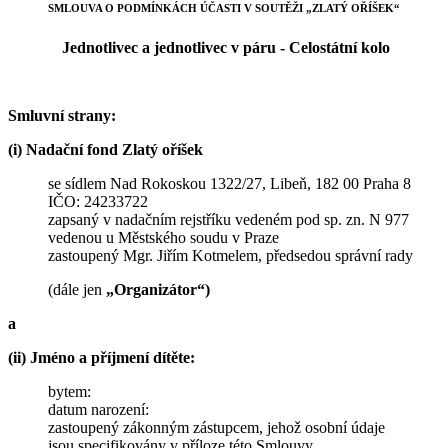
SMLOUVA O PODMÍNKÁCH ÚČASTI V SOUTĚŽI „ZLATÝ OŘÍŠEK“
Jednotlivec a jednotlivec v páru - Celostátní kolo
Smluvní strany:
(i) Nadační fond Zlatý oříšek
se sídlem Nad Rokoskou 1322/27, Libeň, 182 00 Praha 8
IČO: 24233722
zapsaný v nadačním rejstříku vedeném pod sp. zn. N 977
vedenou u Městského soudu v Praze
zastoupený Mgr. Jiřím Kotmelem, předsedou správní rady
(dále jen
„Organizátor“)
a
(ii) Jméno a příjmení dítěte:
bytem:
datum narození:
zastoupený zákonným zástupcem, jehož osobní údaje
jsou specifikovány v příloze této Smlouvy