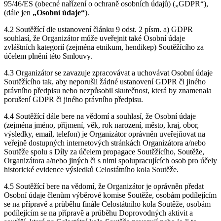
95/46/ES (obecné nařízení o ochraně osobních údajů) („GDPR“),
(dále jen
„Osobní údaje“
).
4.2 Soutěžící dle ustanovení článku 9 odst. 2 písm. a) GDPR
souhlasí, že Organizátor může uveřejnit také Osobní údaje
zvláštních kategorií (zejména etnikum, hendikep) Soutěžícího za
účelem plnění této Smlouvy.
4.3 Organizátor se zavazuje zpracovávat a uchovávat Osobní údaje
Soutěžícího tak, aby neporušil žádné ustanovení GDPR či jiného
právního předpisu nebo nezpůsobil skutečnost, která by znamenala
porušení GDPR či jiného právního předpisu.
4.4 Soutěžící dále bere na vědomí a souhlasí, že Osobní údaje
(zejména jméno, příjmení, věk, rok narození, město, kraj, obor,
výsledky, email, telefon) je Organizátor oprávněn uveřejňovat na
veřejně dostupných internetových stránkách Organizátora a/nebo
Soutěže spolu s Díly za účelem propagace Soutěžícího, Soutěže,
Organizátora a/nebo jiných či s nimi spolupracujících osob pro účely
historické evidence výsledků Celostátního kola Soutěže.
4.5 Soutěžící bere na vědomí, že Organizátor je oprávněn předat
Osobní údaje členům výběrové komise Soutěže, osobám podílejícím
se na přípravě a průběhu finále Celostátního kola Soutěže, osobám
podílejícím se na přípravě a průběhu Doprovodných aktivit a