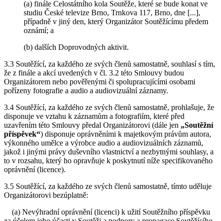
(a) finále Celostátního kola Soutěže, které se bude konat ve
studiu České televize Brno, Trnkova 117, Brno, dne [...],
případně v jiný den, který Organizátor Soutěžícímu předem
oznámí; a
(b) dalších Doprovodných aktivit.
3.3 Soutěžící, za každého ze svých členů samostatně, souhlasí s tím,
že z finále a akcí uvedených v čl. 3.2 této Smlouvy budou
Organizátorem nebo pověřenými či spolupracujícími osobami
pořízeny fotografie a audio a audiovizuální záznamy.
3.4 Soutěžící, za každého ze svých členů samostatně, prohlašuje, že
disponuje ve vztahu k záznamům a fotografiím, které před
uzavřením této Smlouvy předal Organizátorovi (dále jen
„Soutěžní
příspěvek“
) disponuje oprávněními k majetkovým právům autora,
výkonného umělce a výrobce audio a audiovizuálních záznamů,
jakož i jinými právy duševního vlastnictví a nezbytnými souhlasy, a
to v rozsahu, který ho opravňuje k poskytnutí níže specifikovaného
oprávnění (licence).
3.5 Soutěžící, za každého ze svých členů samostatně, tímto uděluje
Organizátorovi bezúplatně:
(a) Nevýhradní oprávnění (licenci) k užití Soutěžního příspěvku
za účelem jeho účasti v Soutěži a podpory a propagace Soutěžícího,