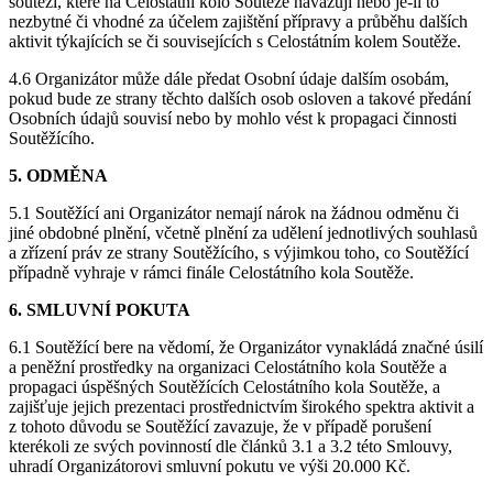
soutěží, které na Celostátní kolo Soutěže navazují nebo je-li to
nezbytné či vhodné za účelem zajištění přípravy a průběhu dalších
aktivit týkajících se či souvisejících s Celostátním kolem Soutěže.
4.6 Organizátor může dále předat Osobní údaje dalším osobám,
pokud bude ze strany těchto dalších osob osloven a takové předání
Osobních údajů souvisí nebo by mohlo vést k propagaci činnosti
Soutěžícího.
5. ODMĚNA
5.1 Soutěžící ani Organizátor nemají nárok na žádnou odměnu či
jiné obdobné plnění, včetně plnění za udělení jednotlivých souhlasů
a zřízení práv ze strany Soutěžícího, s výjimkou toho, co Soutěžící
případně vyhraje v rámci finále Celostátního kola Soutěže.
6. SMLUVNÍ POKUTA
6.1 Soutěžící bere na vědomí, že Organizátor vynakládá značné úsilí
a peněžní prostředky na organizaci Celostátního kola Soutěže a
propagaci úspěšných Soutěžících Celostátního kola Soutěže, a
zajišťuje jejich prezentaci prostřednictvím širokého spektra aktivit a
z tohoto důvodu se Soutěžící zavazuje, že v případě porušení
kterékoli ze svých povinností dle článků 3.1 a 3.2 této Smlouvy,
uhradí Organizátorovi smluvní pokutu ve výši 20.000 Kč.