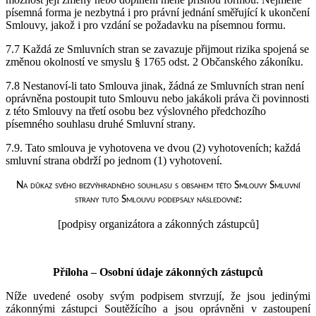
písemná forma je nezbytná i pro právní jednání směřující k ukončení
Smlouvy, jakož i pro vzdání se požadavku na písemnou formu.
7.7 Každá ze Smluvních stran se zavazuje přijmout rizika spojená se
změnou okolností ve smyslu § 1765 odst. 2 Občanského zákoníku.
7.8 Nestanoví-li tato Smlouva jinak, žádná ze Smluvních stran není
oprávněna postoupit tuto Smlouvu nebo jakákoli práva či povinnosti
z této Smlouvy na třetí osobu bez výslovného předchozího
písemného souhlasu druhé Smluvní strany.
7.9. Tato smlouva je vyhotovena ve dvou (2) vyhotoveních; každá
smluvní strana obdrží po jednom (1) vyhotovení.
Na důkaz svého bezvýhradného souhlasu s obsahem této Smlouvy Smluvní
strany tuto Smlouvu podepsaly následovně:
[podpisy organizátora a zákonných zástupců]
Příloha – Osobní údaje zákonných zástupců
Níže uvedené osoby svým podpisem stvrzují, že jsou jedinými
zákonnými zástupci Soutěžícího a jsou oprávněni v zastoupení