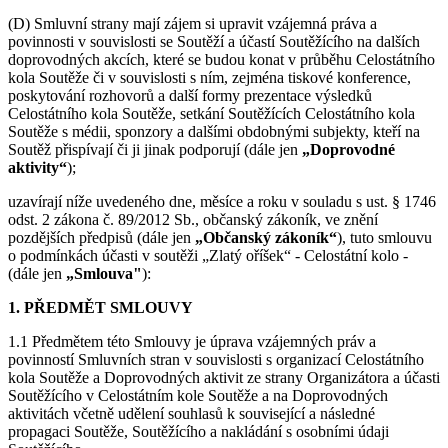
(D) Smluvní strany mají zájem si upravit vzájemná práva a
povinnosti v souvislosti se Soutěží a účastí Soutěžícího na dalších
doprovodných akcích, které se budou konat v průběhu Celostátního
kola Soutěže či v souvislosti s ním, zejména tiskové konference,
poskytování rozhovorů a další formy prezentace výsledků
Celostátního kola Soutěže, setkání Soutěžících Celostátního kola
Soutěže s médii, sponzory a dalšími obdobnými subjekty, kteří na
Soutěž přispívají či ji jinak podporují (dále jen
„Doprovodné
aktivity“
);
uzavírají níže uvedeného dne, měsíce a roku v souladu s ust. § 1746
odst. 2 zákona č. 89/2012 Sb., občanský zákoník, ve znění
pozdějších předpisů (dále jen
„Občanský zákoník“
), tuto smlouvu
o podmínkách účasti v soutěži „Zlatý oříšek“ - Celostátní kolo -
(dále jen
„Smlouva"
):
1. PŘEDMĚT SMLOUVY
1.1 Předmětem této Smlouvy je úprava vzájemných práv a
povinností Smluvních stran v souvislosti s organizací Celostátního
kola Soutěže a Doprovodných aktivit ze strany Organizátora a účasti
Soutěžícího v Celostátním kole Soutěže a na Doprovodných
aktivitách včetně udělení souhlasů k související a následné
propagaci Soutěže, Soutěžícího a nakládání s osobními údaji