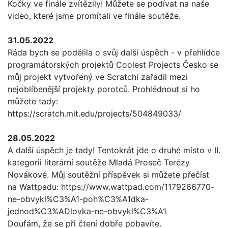
Kočky ve finále zvítězily! Můžete se podívat na naše
video, které jsme promítali ve finále soutěže.
31.05.2022
Ráda bych se podělila o svůj další úspěch - v přehlídce
programátorských projektů Coolest Projects Česko se
můj projekt vytvořený ve Scratchi zařadil mezi
nejoblíbenější projekty porotců. Prohlédnout si ho
můžete tady:
https://scratch.mit.edu/projects/504849033/
28.05.2022
A další úspěch je tady! Tentokrát jde o druhé místo v II.
kategorii literární soutěže Mladá Proseč Terézy
Novákové. Můj soutěžní příspěvek si můžete přečíst
na Wattpadu: https://www.wattpad.com/1179266770-
ne-obvykl%C3%A1-poh%C3%A1dka-
jednod%C3%ADlovka-ne-obvykl%C3%A1
Doufám, že se při čtení dobře pobavíte.