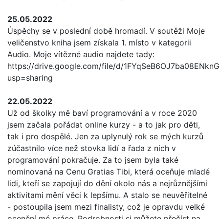
25.05.2022
Úspěchy se v poslední době hromadí. V soutěži Moje
veličenstvo kniha jsem získala 1. místo v kategorii
Audio. Moje vítězné audio najdete tady:
https://drive.google.com/file/d/1FYqSeB6OJ7ba08ENknG
usp=sharing
22.05.2022
Už od školky mě baví programování a v roce 2020
jsem začala pořádat online kurzy - a to jak pro děti,
tak i pro dospělé. Jen za uplynulý rok se mých kurzů
zúčastnilo více než stovka lidí a řada z nich v
programování pokračuje. Za to jsem byla také
nominovaná na Cenu Gratias Tibi, která oceňuje mladé
lidi, kteří se zapojují do dění okolo nás a nejrůznějšími
aktivitami mění věci k lepšímu. A stalo se neuvěřitelné
- postoupila jsem mezi finalisty, což je opravdu velké
ocenění mé práce. Podrobnosti si můžete přečíst na