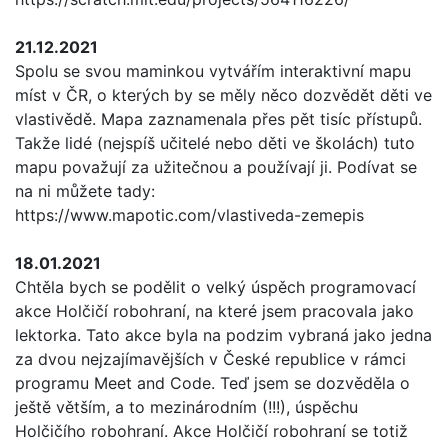
21.12.2021
Spolu se svou maminkou vytvářím interaktivní mapu
míst v ČR, o kterých by se měly něco dozvědět děti ve
vlastivědě. Mapa zaznamenala přes pět tisíc přístupů.
Takže lidé (nejspíš učitelé nebo děti ve školách) tuto
mapu považují za užitečnou a používají ji. Podívat se
na ni můžete tady:
https://www.mapotic.com/vlastiveda-zemepis
18.01.2021
Chtěla bych se podělit o velký úspěch programovací
akce Holčičí robohraní, na které jsem pracovala jako
lektorka. Tato akce byla na podzim vybraná jako jedna
za dvou nejzajímavějších v České republice v rámci
programu Meet and Code. Teď jsem se dozvěděla o
ještě větším, a to mezinárodním (!!!), úspěchu
Holčičího robohraní. Akce Holčičí robohraní se totiž