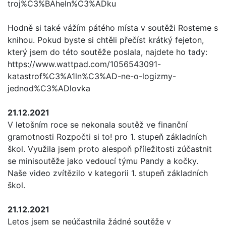
troj%C3%BAheln%C3%ADku
Hodně si také vážím pátého místa v soutěži Rosteme s
knihou. Pokud byste si chtěli přečíst krátký fejeton,
který jsem do této soutěže poslala, najdete ho tady:
https://www.wattpad.com/1056543091-
katastrof%C3%A1ln%C3%AD-ne-o-logizmy-
jednod%C3%ADlovka
21.12.2021
V letošním roce se nekonala soutěž ve finanční
gramotnosti Rozpočti si to! pro 1. stupeň základních
škol. Využila jsem proto alespoň příležitosti zúčastnit
se minisoutěže jako vedoucí týmu Pandy a kočky.
Naše video zvítězilo v kategorii 1. stupeň základních
škol.
21.12.2021
Letos jsem se neúčastnila žádné soutěže v