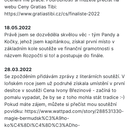
webu Ceny Gratias Tibi:
https://www.gratiastibi.cz/cs/finaliste-2022
18.05.2022
Právě jsem se dozvěděla skvělou věc - tým Pandy a
Kočky, jehož jsem kapitánkou, získal první místo v
základním kole soutěže ve finanční gramotnosti s
názvem Rozpočti si to! a postupuje do finále.
28.03.2022
Se zpožděním přidávám zprávy z literárních soutěží. V
loňském roce jsem už podruhé získala umístění v první
desítce v soutěži Cena Ivony Březinové - začíná to
pomalu vypadat, že by se z toho mohla stát tradice :-)
Pokud máte zájem, můžete si přečíst mou soutěžní
povídku: https://www.wattpad.com/story/288531330-
magie-bermudsk%C3%A9ho-
ko%C4%8Di%C4%8D%C3%ADho-