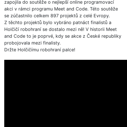
zapojila do soutěže o nejlepší online programovací
akci v rámci programu Meet and Code. Této soutěže
se zúčastnilo celkem 897 projektů z celé Evropy.
Z těchto projektů bylo vybráno patnáct finalistů a
Holčičí robohraní se dostalo mezi ně! V historii Meet
and Code to je poprvé, kdy se akce z České republiky
probojovala mezi finalisty.
Držte Holčičímu robohraní palce!