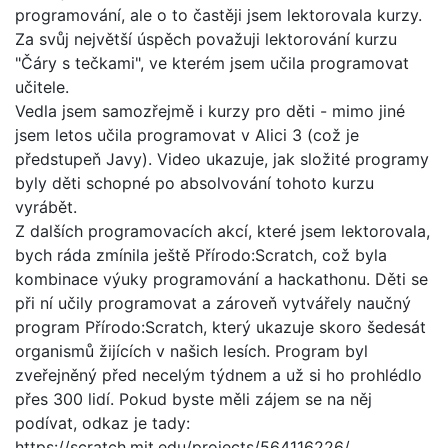
programování, ale o to častěji jsem lektorovala kurzy.
Za svůj největší úspěch považuji lektorování kurzu
"Čáry s tečkami", ve kterém jsem učila programovat
učitele.
Vedla jsem samozřejmě i kurzy pro děti - mimo jiné
jsem letos učila programovat v Alici 3 (což je
předstupeň Javy). Video ukazuje, jak složité programy
byly děti schopné po absolvování tohoto kurzu
vyrábět.
Z dalších programovacích akcí, které jsem lektorovala,
bych ráda zmínila ještě Přírodo:Scratch, což byla
kombinace výuky programování a hackathonu. Děti se
při ní učily programovat a zároveň vytvářely naučný
program Přírodo:Scratch, který ukazuje skoro šedesát
organismů žijících v našich lesích. Program byl
zveřejněný před necelým týdnem a už si ho prohlédlo
přes 300 lidí. Pokud byste měli zájem se na něj
podívat, odkaz je tady:
https://scratch.mit.edu/projects/564116226/