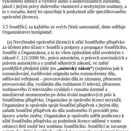
výkonného umělce a výrobce audio a audiovizuálních záznamů,
jakož i jinými právy duševního vlastnictví a nezbytnými souhlasy, a
to v rozsahu, který ho opravňuje k poskytnutí níže specifikovaného
oprávnění (licence).
3.5 Soutěžící, za každého ze svých členů samostatně, tímto uděluje
Organizátorovi bezúplatně:
(a) Nevýhradní oprávnění (licenci) k užití Soutěžního příspěvku
za účelem jeho účasti v Soutěži a podpory a propagace Soutěžícího,
Soutěže a Organizátora, a to ke všem způsobům užití uvedeným v
zákoně č. 121/2000 Sb., právu autorském, o právech souvisejících s
právem autorským a o změně některých zákonů, ve znění
pozdějších předpisů (dále jen
„autorský zákon“
) (zejména pak k
rozmnožování, rozšiřování originálu nebo rozmnoženiny díla,
sdělování veřejnosti – provozováním díla ze záznamu, přenosem
provozování díla, vysíláním díla rozhlasem či televizí, přenosem
rozhlasového či televizního vysílání) v rozsahu územně a
množstevně neomezeném po dobu trvání majetkových práv k
Soutěžnímu příspěvku. Organizátor je oprávněn licenci nevyužít.
Organizátor je oprávněn spojit Soutěžní příspěvek s jinými díly,
zařadit Soutěžní příspěvek do díla souborného či provádět jeho
úpravy a/nebo změny. Organizátor je oprávněn udělit podlicenci k
užití Soutěžního příspěvku za podmínek licence udělené v tomto
odstavci třetí osobě bez souhlasu Soutěžícího. Soutěžící se zavazuje