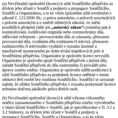
(a) Nevýhradní oprávnění (licenci) k užití Soutěžního příspěvku za
účelem jeho účasti v Soutěži a podpory a propagace Soutěžícího,
Soutěže a Organizátora, a to ke všem způsobům užití uvedeným v
zákoně č. 121/2000 Sb., o právu autorském, o právech souvisejících
s právem autorským a o změně některých zákonů, ve znění
pozdějších předpisů (dále jen
„autorský zákon“
) (zejména pak k
rozmnožování, rozšiřování originálu nebo rozmnoženiny díla,
sdělování veřejnosti – provozováním díla ze záznamu, přenosem
provozování díla, vysíláním díla rozhlasem či televizí, přenosem
rozhlasového či televizního vysílání) v rozsahu územně a
množstevně neomezeném po dobu trvání majetkových práv k
Soutěžnímu příspěvku. Organizátor je oprávněn licenci nevyužít.
Organizátor je oprávněn spojit Soutěžní příspěvek s jinými díly,
zařadit Soutěžní příspěvek do díla souborného či provádět jeho
úpravy a/nebo změny. Organizátor je oprávněn udělit podlicenci k
užití Soutěžního příspěvku za podmínek licence udělené v tomto
odstavci třetí osobě bez souhlasu Soutěžícího. Soutěžící se zavazuje
zajistit, že užitím Soutěžního příspěvku v rozsahu poskytnuté licence
nebudou dotčena jakákoliv práva třetích osob.
(b) Nevýhradní oprávnění (licenci) k užití výkonu výkonného
umělce zaznamenaného v Soutěžním příspěvku a/nebo vytvořeného
v rámci účasti Soutěžícího v Soutěži, jak je specifikováno v čl. 3.1 a
3.2 Smlouvy, za účelem jeho účasti v Soutěži a podpory a
propagace Soutěžícího, Soutěže a Organizátora, a to ke všem