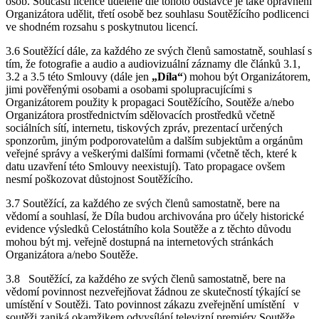
osob. Součástí licence udělené dle tohoto odstavce je také oprávnění
Organizátora udělit, třetí osobě bez souhlasu Soutěžícího podlicenci
ve shodném rozsahu s poskytnutou licencí.
3.6 Soutěžící dále, za každého ze svých členů samostatně, souhlasí s
tím, že fotografie a audio a audiovizuální záznamy dle článků 3.1,
3.2 a 3.5 této Smlouvy (dále jen
„Díla“
) mohou být Organizátorem,
jimi pověřenými osobami a osobami spolupracujícími s
Organizátorem použity k propagaci Soutěžícího, Soutěže a/nebo
Organizátora prostřednictvím sdělovacích prostředků včetně
sociálních sítí, internetu, tiskových zpráv, prezentací určených
sponzorům, jiným podporovatelům a dalším subjektům a orgánům
veřejné správy a veškerými dalšími formami (včetně těch, které k
datu uzavření této Smlouvy neexistují). Tato propagace ovšem
nesmí poškozovat důstojnost Soutěžícího.
3.7 Soutěžící, za každého ze svých členů samostatně, bere na
vědomí a souhlasí, že Díla budou archivována pro účely historické
evidence výsledků Celostátního kola Soutěže a z těchto důvodu
mohou být mj. veřejně dostupná na internetových stránkách
Organizátora a/nebo Soutěže.
3.8 Soutěžící, za každého ze svých členů samostatně, bere na
vědomí povinnost nezveřejňovat žádnou ze skutečností týkající se
umístění v Soutěži. Tato povinnost zákazu zveřejnění umístění v
soutěži zaniká okamžikem odvysílání televizní premiéry Soutěže.