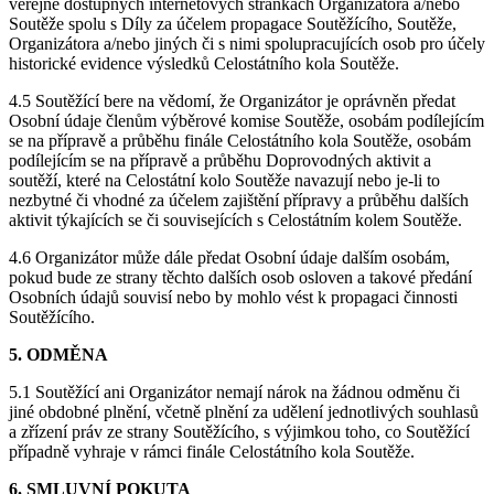
veřejně dostupných internetových stránkách Organizátora a/nebo
Soutěže spolu s Díly za účelem propagace Soutěžícího, Soutěže,
Organizátora a/nebo jiných či s nimi spolupracujících osob pro účely
historické evidence výsledků Celostátního kola Soutěže.
4.5 Soutěžící bere na vědomí, že Organizátor je oprávněn předat
Osobní údaje členům výběrové komise Soutěže, osobám podílejícím
se na přípravě a průběhu finále Celostátního kola Soutěže, osobám
podílejícím se na přípravě a průběhu Doprovodných aktivit a
soutěží, které na Celostátní kolo Soutěže navazují nebo je-li to
nezbytné či vhodné za účelem zajištění přípravy a průběhu dalších
aktivit týkajících se či souvisejících s Celostátním kolem Soutěže.
4.6 Organizátor může dále předat Osobní údaje dalším osobám,
pokud bude ze strany těchto dalších osob osloven a takové předání
Osobních údajů souvisí nebo by mohlo vést k propagaci činnosti
Soutěžícího.
5. ODMĚNA
5.1 Soutěžící ani Organizátor nemají nárok na žádnou odměnu či
jiné obdobné plnění, včetně plnění za udělení jednotlivých souhlasů
a zřízení práv ze strany Soutěžícího, s výjimkou toho, co Soutěžící
případně vyhraje v rámci finále Celostátního kola Soutěže.
6. SMLUVNÍ POKUTA