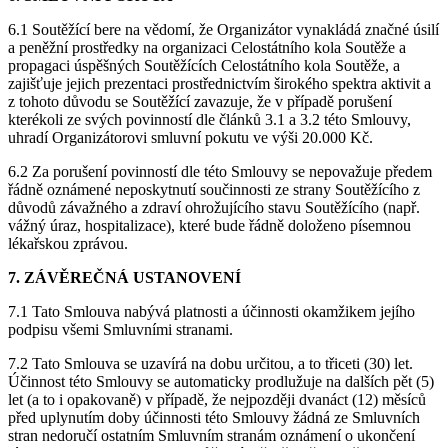
6.1 Soutěžící bere na vědomí, že Organizátor vynakládá značné úsilí
a peněžní prostředky na organizaci Celostátního kola Soutěže a
propagaci úspěšných Soutěžících Celostátního kola Soutěže, a
zajišťuje jejich prezentaci prostřednictvím širokého spektra aktivit a
z tohoto důvodu se Soutěžící zavazuje, že v případě porušení
kterékoli ze svých povinností dle článků 3.1 a 3.2 této Smlouvy,
uhradí Organizátorovi smluvní pokutu ve výši 20.000 Kč.
6.2 Za porušení povinností dle této Smlouvy se nepovažuje předem
řádně oznámené neposkytnutí součinnosti ze strany Soutěžícího z
důvodů závažného a zdraví ohrožujícího stavu Soutěžícího (např.
vážný úraz, hospitalizace), které bude řádně doloženo písemnou
lékařskou zprávou.
7. ZÁVĚREČNÁ USTANOVENÍ
7.1 Tato Smlouva nabývá platnosti a účinnosti okamžikem jejího
podpisu všemi Smluvními stranami.
7.2 Tato Smlouva se uzavírá na dobu určitou, a to třiceti (30) let.
Účinnost této Smlouvy se automaticky prodlužuje na dalších pět (5)
let (a to i opakovaně) v případě, že nejpozději dvanáct (12) měsíců
před uplynutím doby účinnosti této Smlouvy žádná ze Smluvních
stran nedoručí ostatním Smluvním stranám oznámení o ukončení