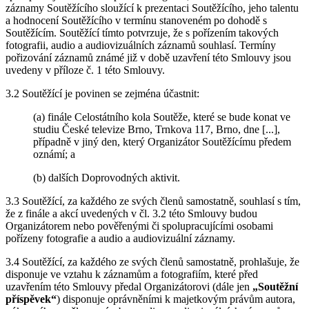
záznamy Soutěžícího sloužící k prezentaci Soutěžícího, jeho talentu
a hodnocení Soutěžícího v termínu stanoveném po dohodě s
Soutěžícím. Soutěžící tímto potvrzuje, že s pořízením takových
fotografii, audio a audiovizuálních záznamů souhlasí. Termíny
pořizování záznamů známé již v době uzavření této Smlouvy jsou
uvedeny v příloze č. 1 této Smlouvy.
3.2 Soutěžící je povinen se zejména účastnit:
(a) finále Celostátního kola Soutěže, které se bude konat ve
studiu České televize Brno, Trnkova 117, Brno, dne [...],
případně v jiný den, který Organizátor Soutěžícímu předem
oznámí; a
(b) dalších Doprovodných aktivit.
3.3 Soutěžící, za každého ze svých členů samostatně, souhlasí s tím,
že z finále a akcí uvedených v čl. 3.2 této Smlouvy budou
Organizátorem nebo pověřenými či spolupracujícími osobami
pořízeny fotografie a audio a audiovizuální záznamy.
3.4 Soutěžící, za každého ze svých členů samostatně, prohlašuje, že
disponuje ve vztahu k záznamům a fotografiím, které před
uzavřením této Smlouvy předal Organizátorovi (dále jen
„Soutěžní
příspěvek“
) disponuje oprávněními k majetkovým právům autora,