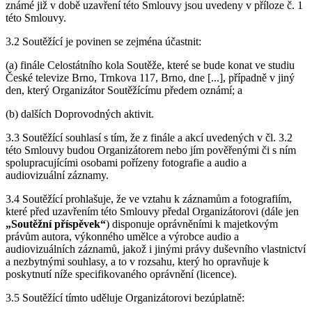
známé již v době uzavření této Smlouvy jsou uvedeny v příloze č. 1
této Smlouvy.
3.2 Soutěžící je povinen se zejména účastnit:
(a) finále Celostátního kola Soutěže, které se bude konat ve studiu
České televize Brno, Trnkova 117, Brno, dne [...], případně v jiný
den, který Organizátor Soutěžícímu předem oznámí; a
(b) dalších Doprovodných aktivit.
3.3 Soutěžící souhlasí s tím, že z finále a akcí uvedených v čl. 3.2
této Smlouvy budou Organizátorem nebo jím pověřenými či s ním
spolupracujícími osobami pořízeny fotografie a audio a
audiovizuální záznamy.
3.4 Soutěžící prohlašuje, že ve vztahu k záznamům a fotografiím,
které před uzavřením této Smlouvy předal Organizátorovi (dále jen
„Soutěžní příspěvek“
) disponuje oprávněními k majetkovým
právům autora, výkonného umělce a výrobce audio a
audiovizuálních záznamů, jakož i jinými právy duševního vlastnictví
a nezbytnými souhlasy, a to v rozsahu, který ho opravňuje k
poskytnutí níže specifikovaného oprávnění (licence).
3.5 Soutěžící tímto uděluje Organizátorovi bezúplatně: