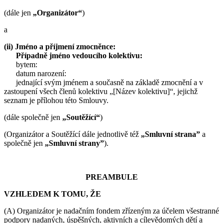
(dále jen
„Organizátor“
)
a
(ii) Jméno a příjmení zmocněnce:
Případně jméno vedoucího kolektivu:
bytem:
datum narození:
jednající svým jménem a současně na základě zmocnění a v
zastoupení všech členů kolektivu „[Název kolektivu]“, jejichž
seznam je přílohou této Smlouvy.
(dále společně jen
„Soutěžící“
)
(Organizátor a Soutěžící dále jednotlivě též
„Smluvní strana”
a
společně jen
„Smluvní strany”
).
PREAMBULE
VZHLEDEM K TOMU, ŽE
(A) Organizátor je nadačním fondem zřízeným za účelem všestranné
podpory nadaných, úspěšných, aktivních a cílevědomých dětí a