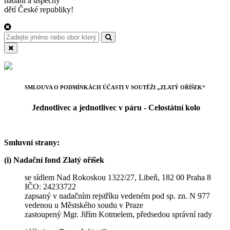
nadání a úspěchy
dětí České republiky!
SMLOUVA O PODMÍNKÁCH ÚČASTI V SOUTĚŽI „ZLATÝ OŘÍŠEK“
Jednotlivec a jednotlivec v páru - Celostátní kolo
Smluvní strany:
(i) Nadační fond Zlatý oříšek
se sídlem Nad Rokoskou 1322/27, Libeň, 182 00 Praha 8
IČO: 24233722
zapsaný v nadačním rejstříku vedeném pod sp. zn. N 977
vedenou u Městského soudu v Praze
zastoupený Mgr. Jiřím Kotmelem, předsedou správní rady