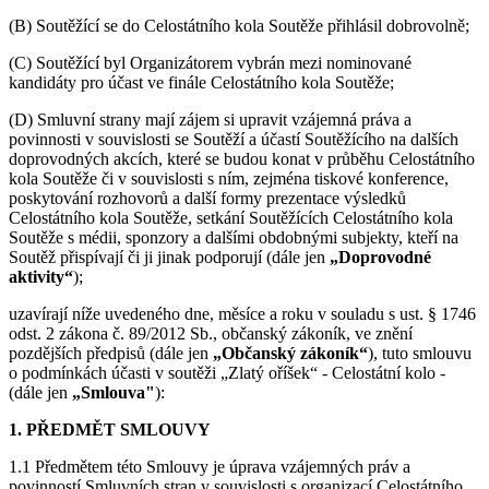
(B) Soutěžící se do Celostátního kola Soutěže přihlásil dobrovolně;
(C) Soutěžící byl Organizátorem vybrán mezi nominované
kandidáty pro účast ve finále Celostátního kola Soutěže;
(D) Smluvní strany mají zájem si upravit vzájemná práva a
povinnosti v souvislosti se Soutěží a účastí Soutěžícího na dalších
doprovodných akcích, které se budou konat v průběhu Celostátního
kola Soutěže či v souvislosti s ním, zejména tiskové konference,
poskytování rozhovorů a další formy prezentace výsledků
Celostátního kola Soutěže, setkání Soutěžících Celostátního kola
Soutěže s médii, sponzory a dalšími obdobnými subjekty, kteří na
Soutěž přispívají či ji jinak podporují (dále jen
„Doprovodné
aktivity“
);
uzavírají níže uvedeného dne, měsíce a roku v souladu s ust. § 1746
odst. 2 zákona č. 89/2012 Sb., občanský zákoník, ve znění
pozdějších předpisů (dále jen
„Občanský zákoník“
), tuto smlouvu
o podmínkách účasti v soutěži „Zlatý oříšek“ - Celostátní kolo -
(dále jen
„Smlouva"
):
1. PŘEDMĚT SMLOUVY
1.1 Předmětem této Smlouvy je úprava vzájemných práv a
povinností Smluvních stran v souvislosti s organizací Celostátního