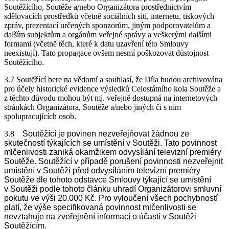
Soutěžícího, Soutěže a/nebo Organizátora prostřednictvím
sdělovacích prostředků včetně sociálních sítí, internetu, tiskových
zpráv, prezentací určených sponzorům, jiným podporovatelům a
dalším subjektům a orgánům veřejné správy a veškerými dalšími
formami (včetně těch, které k datu uzavření této Smlouvy
neexistují). Tato propagace ovšem nesmí poškozovat důstojnost
Soutěžícího.
3.7 Soutěžící bere na vědomí a souhlasí, že Díla budou archivována
pro účely historické evidence výsledků Celostátního kola Soutěže a
z těchto důvodu mohou být mj. veřejně dostupná na internetových
stránkách Organizátora, Soutěže a/nebo jiných či s ním
spolupracujících osob.
3.8
Soutěžící je povinen nezveřejňovat žádnou ze
skutečností týkajících se umístění v Soutěži. Tato povinnost
mlčenlivosti zaniká okamžikem odvysílání televizní premiéry
Soutěže. Soutěžící v případě porušení povinnosti nezveřejnit
umístění v Soutěži před odvysíláním televizní premiéry
Soutěže dle tohoto odstavce Smlouvy týkající se umístění
v Soutěži podle tohoto článku uhradí Organizátorovi smluvní
pokutu ve výši 20.000 Kč. Pro vyloučení všech pochybností
platí, že výše specifikovaná povinnost mlčenlivosti se
nevztahuje na zveřejnění informací o účasti v Soutěži
Soutěžícím.