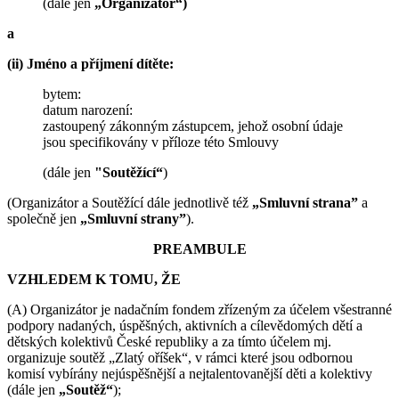
(dále jen
„Organizátor“)
a
(ii) Jméno a příjmení dítěte:
bytem:
datum narození:
zastoupený zákonným zástupcem, jehož osobní údaje
jsou specifikovány v příloze této Smlouvy
(dále jen
"Soutěžící“
)
(Organizátor a Soutěžící dále jednotlivě též
„Smluvní strana”
a
společně jen
„Smluvní strany”
).
PREAMBULE
VZHLEDEM K TOMU, ŽE
(A) Organizátor je nadačním fondem zřízeným za účelem všestranné
podpory nadaných, úspěšných, aktivních a cílevědomých dětí a
dětských kolektivů České republiky a za tímto účelem mj.
organizuje soutěž „Zlatý oříšek“, v rámci které jsou odbornou
komisí vybírány nejúspěšnější a nejtalentovanější děti a kolektivy
(dále jen
„Soutěž“
);