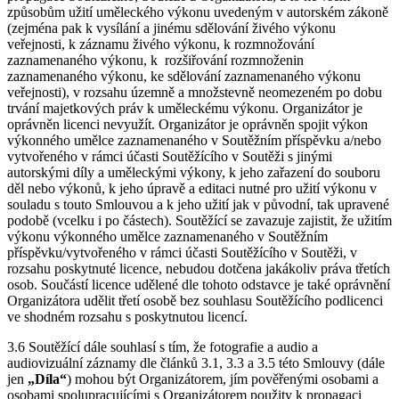
způsobům užití uměleckého výkonu uvedeným v autorském zákoně
(zejména pak k vysílání a jinému sdělování živého výkonu
veřejnosti, k záznamu živého výkonu, k rozmnožování
zaznamenaného výkonu, k rozšiřování rozmnoženin
zaznamenaného výkonu, ke sdělování zaznamenaného výkonu
veřejnosti), v rozsahu územně a množstevně neomezeném po dobu
trvání majetkových práv k uměleckému výkonu. Organizátor je
oprávněn licenci nevyužít. Organizátor je oprávněn spojit výkon
výkonného umělce zaznamenaného v Soutěžním příspěvku a/nebo
vytvořeného v rámci účasti Soutěžícího v Soutěži s jinými
autorskými díly a uměleckými výkony, k jeho zařazení do souboru
děl nebo výkonů, k jeho úpravě a editaci nutné pro užití výkonu v
souladu s touto Smlouvou a k jeho užití jak v původní, tak upravené
podobě (vcelku i po částech). Soutěžící se zavazuje zajistit, že užitím
výkonu výkonného umělce zaznamenaného v Soutěžním
příspěvku/vytvořeného v rámci účasti Soutěžícího v Soutěži, v
rozsahu poskytnuté licence, nebudou dotčena jakákoliv práva třetích
osob. Součástí licence udělené dle tohoto odstavce je také oprávnění
Organizátora udělit třetí osobě bez souhlasu Soutěžícího podlicenci
ve shodném rozsahu s poskytnutou licencí.
3.6 Soutěžící dále souhlasí s tím, že fotografie a audio a
audiovizuální záznamy dle článků 3.1, 3.3 a 3.5 této Smlouvy (dále
jen
„Díla“
) mohou být Organizátorem, jím pověřenými osobami a
osobami spolupracujícími s Organizátorem použity k propagaci