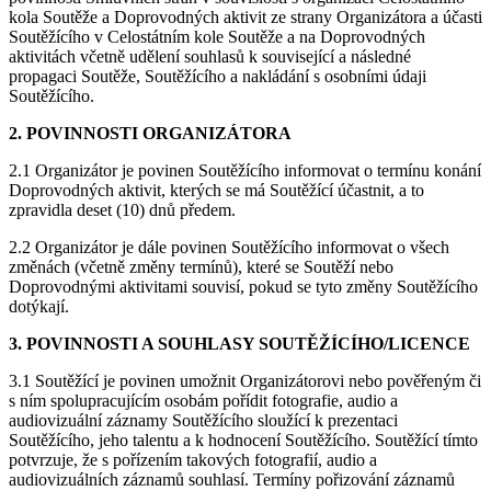
kola Soutěže a Doprovodných aktivit ze strany Organizátora a účasti
Soutěžícího v Celostátním kole Soutěže a na Doprovodných
aktivitách včetně udělení souhlasů k související a následné
propagaci Soutěže, Soutěžícího a nakládání s osobními údaji
Soutěžícího.
2. POVINNOSTI ORGANIZÁTORA
2.1 Organizátor je povinen Soutěžícího informovat o termínu konání
Doprovodných aktivit, kterých se má Soutěžící účastnit, a to
zpravidla deset (10) dnů předem.
2.2 Organizátor je dále povinen Soutěžícího informovat o všech
změnách (včetně změny termínů), které se Soutěží nebo
Doprovodnými aktivitami souvisí, pokud se tyto změny Soutěžícího
dotýkají.
3. POVINNOSTI A SOUHLASY SOUTĚŽÍCÍHO/LICENCE
3.1 Soutěžící je povinen umožnit Organizátorovi nebo pověřeným či
s ním spolupracujícím osobám pořídit fotografie, audio a
audiovizuální záznamy Soutěžícího sloužící k prezentaci
Soutěžícího, jeho talentu a k hodnocení Soutěžícího. Soutěžící tímto
potvrzuje, že s pořízením takových fotografií, audio a
audiovizuálních záznamů souhlasí. Termíny pořizování záznamů