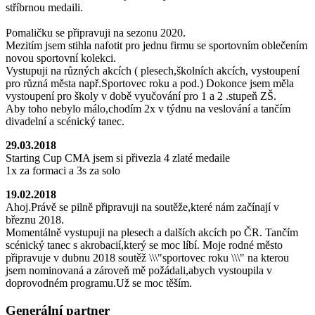
stříbrnou medaili.
Pomaličku se připravuji na sezonu 2020.
Mezitím jsem stihla nafotit pro jednu firmu se sportovním oblečením
novou sportovní kolekci.
Vystupuji na různých akcích ( plesech,školních akcích, vystoupení
pro různá města např.Sportovec roku a pod.) Dokonce jsem měla
vystoupení pro školy v době vyučování pro 1 a 2 .stupeň ZŠ.
Aby toho nebylo málo,chodím 2x v týdnu na veslování a tančím
divadelní a scénický tanec.
29.03.2018
Starting Cup CMA jsem si přivezla 4 zlaté medaile
1x za formaci a 3s za solo
19.02.2018
Ahoj.Právě se pilně připravuji na soutěže,které nám začínají v
březnu 2018.
Momentálně vystupuji na plesech a dalších akcích po ČR. Tančím
scénický tanec s akrobacií,který se moc líbí. Moje rodné město
připravuje v dubnu 2018 soutěž \\\"sportovec roku \\\" na kterou
jsem nominovaná a zároveň mě požádali,abych vystoupila v
doprovodném programu.Už se moc těším.
Generální partner