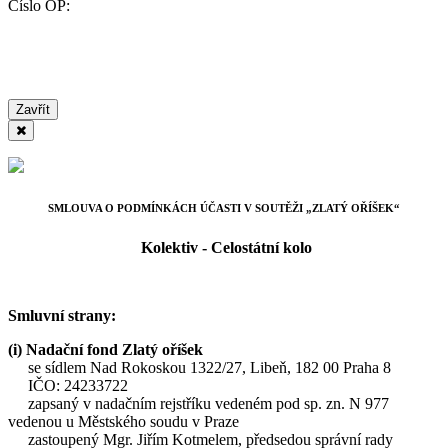
Číslo OP:
Zavřít
SMLOUVA O PODMÍNKÁCH ÚČASTI V SOUTĚŽI „ZLATÝ OŘÍŠEK“
Kolektiv - Celostátní kolo
Smluvní strany:
(i) Nadační fond Zlatý oříšek
se sídlem Nad Rokoskou 1322/27, Libeň, 182 00 Praha 8
IČO: 24233722
zapsaný v nadačním rejstříku vedeném pod sp. zn. N 977
vedenou u Městského soudu v Praze
zastoupený Mgr. Jiřím Kotmelem, předsedou správní rady