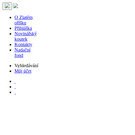
O Zlatém
oříšku
Přihláška
Novinářský
koutek
Kontakty
Nadační
fond
Vyhledávání
Můj účet