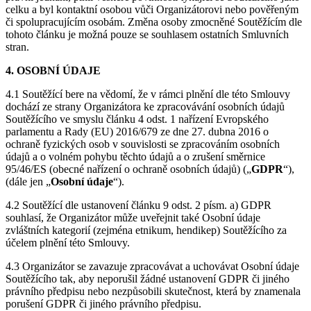
celku a byl kontaktní osobou vůči Organizátorovi nebo pověřeným
či spolupracujícím osobám. Změna osoby zmocněné Soutěžícím dle
tohoto článku je možná pouze se souhlasem ostatních Smluvních
stran.
4. OSOBNÍ ÚDAJE
4.1 Soutěžící bere na vědomí, že v rámci plnění dle této Smlouvy
dochází ze strany Organizátora ke zpracovávání osobních údajů
Soutěžícího ve smyslu článku 4 odst. 1 nařízení Evropského
parlamentu a Rady (EU) 2016/679 ze dne 27. dubna 2016 o
ochraně fyzických osob v souvislosti se zpracováním osobních
údajů a o volném pohybu těchto údajů a o zrušení směrnice
95/46/ES (obecné nařízení o ochraně osobních údajů) („
GDPR
“),
(dále jen „
Osobní
údaje
“).
4.2 Soutěžící dle ustanovení článku 9 odst. 2 písm. a) GDPR
souhlasí, že Organizátor může uveřejnit také Osobní údaje
zvláštních kategorií (zejména etnikum, hendikep) Soutěžícího za
účelem plnění této Smlouvy.
4.3 Organizátor se zavazuje zpracovávat a uchovávat Osobní údaje
Soutěžícího tak, aby neporušil žádné ustanovení GDPR či jiného
právního předpisu nebo nezpůsobili skutečnost, která by znamenala
porušení GDPR či jiného právního předpisu.