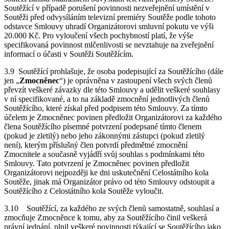
Soutěžící v případě porušení povinnosti nezveřejnění umístění v
Soutěži před odvysíláním televizní premiéry Soutěže podle tohoto
odstavce Smlouvy uhradí Organizátorovi smluvní pokutu ve výši
20.000 Kč. Pro vyloučení všech pochybností platí, že výše
specifikovaná povinnost mlčenlivosti se nevztahuje na zveřejnění
informací o účasti v Soutěži Soutěžícím.
3.9 Soutěžící prohlašuje, že osoba podepisující za Soutěžícího (dále
jen „
Zmocněnec
“) je oprávněna v zastoupení všech svých členů
převzít veškeré závazky dle této Smlouvy a udělit veškeré souhlasy
v ní specifikované, a to na základě zmocnění jednotlivých členů
Soutěžícího, které získal před podpisem této Smlouvy. Za tímto
účelem je Zmocněnec povinen předložit Organizátorovi za každého
člena Soutěžícího písemné potvrzení podepsané tímto členem
(pokud je zletilý) nebo jeho zákonnými zástupci (pokud zletilý
není), kterým příslušný člen potvrdí předmětné zmocnění
Zmocnitele a současně vyjádří svůj souhlas s podmínkami této
Smlouvy. Tato potvrzení je Zmocněnec povinen předložit
Organizátorovi nejpozději ke dni uskutečnění Celostátního kola
Soutěže, jinak má Organizátor právo od této Smlouvy odstoupit a
Soutěžícího z Celostátního kola Soutěže vyloučit.
3.10
Soutěžící, za každého ze svých členů samostatně, souhlasí a
zmocňuje Zmocněnce k tomu, aby za Soutěžícího činil veškerá
právní jednání, plnil veškeré povinnosti týkající se Soutěžícího jako