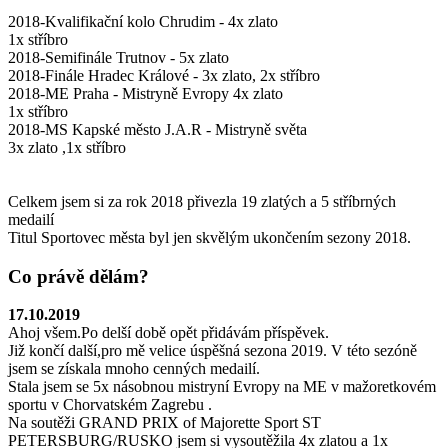
2018-Kvalifikační kolo Chrudim - 4x zlato
1x stříbro
2018-Semifinále Trutnov - 5x zlato
2018-Finále Hradec Králové - 3x zlato, 2x stříbro
2018-ME Praha - Mistryně Evropy 4x zlato
1x stříbro
2018-MS Kapské město J.A.R - Mistryně světa
3x zlato ,1x stříbro
Celkem jsem si za rok 2018 přivezla 19 zlatých a 5 stříbrných
medailí
Titul Sportovec města byl jen skvělým ukončením sezony 2018.
Co právě dělám?
17.10.2019
Ahoj všem.Po delší době opět přidávám příspěvek.
Již končí další,pro mě velice úspěšná sezona 2019. V této sezóně
jsem se získala mnoho cenných medailí.
Stala jsem se 5x násobnou mistryní Evropy na ME v mažoretkovém
sportu v Chorvatském Zagrebu .
Na soutěži GRAND PRIX of Majorette Sport ST
PETERSBURG/RUSKO jsem si vysoutěžila 4x zlatou a 1x