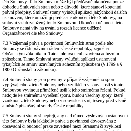
této Smlouvy. Tato Smlouva může být předčasně ukončena pouze
dohodou Smluvních stran nebo z důvodů, které stanoví kogentní
právní předpisy. Smluvní strany vylučují aplikaci jakýchkoli dalších
ustanovení, které umožňují předčasné ukončení této Smlouvy, na
smluvní vztah založený touto Smlouvou. Ukončení účinnosti této
Smlouvy nemá vliv na trvání a rozsah licence udělené
Organizátorovi dle této Smlouvy.
7.3 Vzájemná práva a povinnosti Smluvních stran podle této
Smlouvy se řídí právním řádem České republiky, zejména
Občanským zákoníkem. Tato smlouva není uzavřena adhezním
způsobem. Tímto Smluvní strany vylučují aplikaci ustanovení
týkajících se smluv uzavíraných adhezním způsobem (§ 1799 a §
1800 Občanského zákoníku).
7.4 Smluvní strany jsou povinny v případě vzájemného sporu
vyplývajícího z této Smlouvy nebo vzniklého v souvislosti s touto
Smlouvou vyvinout přiměřené úsilí k jeho smírnému řešení. Pokud
nedojde ke smírnému vyřešení sporu, budou všechny spory, které
vzniknou z této Smlouvy nebo v souvislosti s ní, řešeny před věcně
a místně příslušnými soudy České republiky.
7.5 Smluvní strany si nepřejí, aby nad rámec výslovných ustanovení
této Smlouvy byla jakákoliv práva a povinnosti dovozována z
dosavadní či budoucí praxe zavedené mezi Stranami či zvyklostí