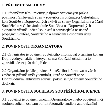
1. PŘEDMĚT SMLOUVY
1.1 Předmětem této Smlouvy je úprava vzájemných práv a
povinností Smluvních stran v souvislosti s organizací Celostátního
kola Soutěže a Doprovodných aktivit ze strany Organizátora a účasti
Soutěžícího v Celostátním kole Soutěže a na Doprovodných
aktivitách včetně udělení souhlasů k související a následné
propagaci Soutěže, Soutěžícího a nakládání s osobními údaji
Soutěžícího.
2. POVINNOSTI ORGANIZÁTORA
2.1 Organizátor je povinen Soutěžícího informovat o termínu konání
Doprovodných aktivit, kterých se má Soutěžící účastnit, a to
zpravidla deset (10) dnů předem.
2.2 Organizátor je dále povinen Soutěžícího informovat o všech
změnách (včetně změny termínů), které se Soutěží nebo
Doprovodnými aktivitami souvisí, pokud se tyto změny Soutěžícího
dotýkají.
3. POVINNOSTI A SOUHLASY SOUTĚŽÍCÍHO/LICENCE
3.1 Soutěžící je povinen umožnit Organizátorovi nebo pověřeným či
spolupracujícím osobám pořídit fotografie, audio a audiovizuální