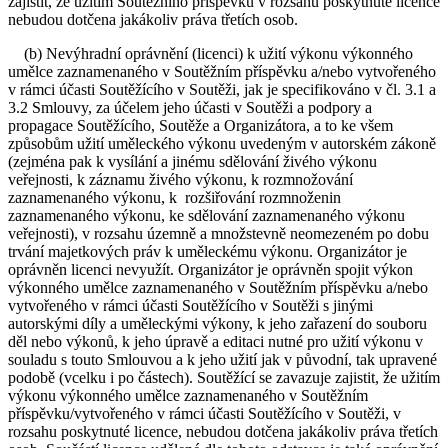
zajistit, že užitím Soutěžního příspěvku v rozsahu poskytnuté licence
nebudou dotčena jakákoliv práva třetích osob.
(b) Nevýhradní oprávnění (licenci) k užití výkonu výkonného
umělce zaznamenaného v Soutěžním příspěvku a/nebo vytvořeného
v rámci účasti Soutěžícího v Soutěži, jak je specifikováno v čl. 3.1 a
3.2 Smlouvy, za účelem jeho účasti v Soutěži a podpory a
propagace Soutěžícího, Soutěže a Organizátora, a to ke všem
způsobům užití uměleckého výkonu uvedeným v autorském zákoně
(zejména pak k vysílání a jinému sdělování živého výkonu
veřejnosti, k záznamu živého výkonu, k rozmnožování
zaznamenaného výkonu, k rozšiřování rozmnoženin
zaznamenaného výkonu, ke sdělování zaznamenaného výkonu
veřejnosti), v rozsahu územně a množstevně neomezeném po dobu
trvání majetkových práv k uměleckému výkonu. Organizátor je
oprávněn licenci nevyužít. Organizátor je oprávněn spojit výkon
výkonného umělce zaznamenaného v Soutěžním příspěvku a/nebo
vytvořeného v rámci účasti Soutěžícího v Soutěži s jinými
autorskými díly a uměleckými výkony, k jeho zařazení do souboru
děl nebo výkonů, k jeho úpravě a editaci nutné pro užití výkonu v
souladu s touto Smlouvou a k jeho užití jak v původní, tak upravené
podobě (vcelku i po částech). Soutěžící se zavazuje zajistit, že užitím
výkonu výkonného umělce zaznamenaného v Soutěžním
příspěvku/vytvořeného v rámci účasti Soutěžícího v Soutěži, v
rozsahu poskytnuté licence, nebudou dotčena jakákoliv práva třetích