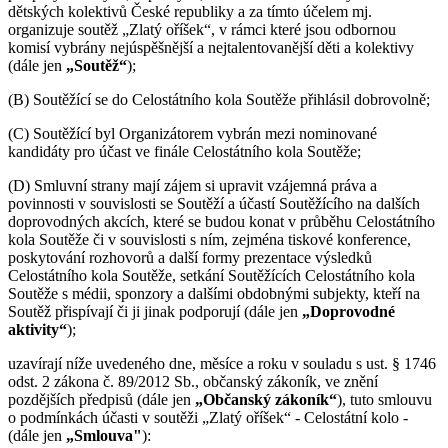
dětských kolektivů České republiky a za tímto účelem mj.
organizuje soutěž „Zlatý oříšek“, v rámci které jsou odbornou
komisí vybrány nejúspěšnější a nejtalentovanější děti a kolektivy
(dále jen
„Soutěž“
);
(B) Soutěžící se do Celostátního kola Soutěže přihlásil dobrovolně;
(C) Soutěžící byl Organizátorem vybrán mezi nominované
kandidáty pro účast ve finále Celostátního kola Soutěže;
(D) Smluvní strany mají zájem si upravit vzájemná práva a
povinnosti v souvislosti se Soutěží a účastí Soutěžícího na dalších
doprovodných akcích, které se budou konat v průběhu Celostátního
kola Soutěže či v souvislosti s ním, zejména tiskové konference,
poskytování rozhovorů a další formy prezentace výsledků
Celostátního kola Soutěže, setkání Soutěžících Celostátního kola
Soutěže s médii, sponzory a dalšími obdobnými subjekty, kteří na
Soutěž přispívají či ji jinak podporují (dále jen
„Doprovodné
aktivity“
);
uzavírají níže uvedeného dne, měsíce a roku v souladu s ust. § 1746
odst. 2 zákona č. 89/2012 Sb., občanský zákoník, ve znění
pozdějších předpisů (dále jen
„Občanský zákoník“
), tuto smlouvu
o podmínkách účasti v soutěži „Zlatý oříšek“ - Celostátní kolo -
(dále jen
„Smlouva"
):