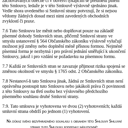
zachovávaných obecně či v odvětví týkajícím se předmětu plnění
této Smlouvy, ledaže je v této Smlouvě výslovně sjednáno jinak.
Vedle shora uvedeného si Smluvní strany potvrzují, že si nejsou
vědomy žádných dosud mezi nimi zavedených obchodních
zvyklostí či praxe.
7.6 Tuto Smlouvu lze měnit nebo doplňovat pouze na základě
písemné dohody Smluvních stran, přičemž Smluvní strany ve
smyslu ustanovení § 564 Občanského zákoníku výslovně vylučují
možnost její změny nebo doplnění méně přísnou formou. Nejméně
písemná forma je nezbytná i pro právní jednání směřující k ukončení
Smlouvy, jakož i pro vzdání se požadavku na písemnou formu.
7.7 Každá ze Smluvních stran se zavazuje přijmout rizika spojená se
změnou okolností ve smyslu § 1765 odst. 2 Občanského zákoníku.
7.8 Nestanoví-li tato Smlouva jinak, žádná ze Smluvních stran není
oprávněna postoupit tuto Smlouvu nebo jakákoli práva či povinnosti
z této Smlouvy na třetí osobu bez výslovného předchozího
písemného souhlasu druhé Smluvní strany.
7.9. Tato smlouva je vyhotovena ve dvou (2) vyhotoveních; každá
smluvní strana obdrží po jednom (1) vyhotovení.
Na důkaz svého bezvýhradného souhlasu s obsahem této Smlouvy Smluvní
strany tuto Smlouvu podepsaly následovně: