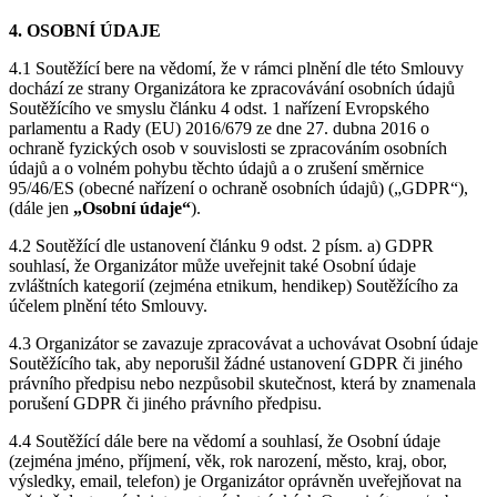
4. OSOBNÍ ÚDAJE
4.1 Soutěžící bere na vědomí, že v rámci plnění dle této Smlouvy
dochází ze strany Organizátora ke zpracovávání osobních údajů
Soutěžícího ve smyslu článku 4 odst. 1 nařízení Evropského
parlamentu a Rady (EU) 2016/679 ze dne 27. dubna 2016 o
ochraně fyzických osob v souvislosti se zpracováním osobních
údajů a o volném pohybu těchto údajů a o zrušení směrnice
95/46/ES (obecné nařízení o ochraně osobních údajů) („GDPR“),
(dále jen
„Osobní údaje“
).
4.2 Soutěžící dle ustanovení článku 9 odst. 2 písm. a) GDPR
souhlasí, že Organizátor může uveřejnit také Osobní údaje
zvláštních kategorií (zejména etnikum, hendikep) Soutěžícího za
účelem plnění této Smlouvy.
4.3 Organizátor se zavazuje zpracovávat a uchovávat Osobní údaje
Soutěžícího tak, aby neporušil žádné ustanovení GDPR či jiného
právního předpisu nebo nezpůsobil skutečnost, která by znamenala
porušení GDPR či jiného právního předpisu.
4.4 Soutěžící dále bere na vědomí a souhlasí, že Osobní údaje
(zejména jméno, příjmení, věk, rok narození, město, kraj, obor,
výsledky, email, telefon) je Organizátor oprávněn uveřejňovat na