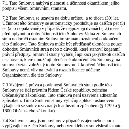
7.1 Tato Smlouva nabývá platnosti a účinnosti okamžikem jejího
podpisu všemi Smluvními stranami.
7.2 Tato Smlouva se uzavírá na dobu určitou, a to třiceti (30) let.
Účinnost této Smlouvy se automaticky prodlužuje na dalších pět (5)
let (a to i opakovaně) v případě, že nejpozději dvanáct (12) měsíců
před uplynutím doby účinnosti této Smlouvy žádná ze Smluvních
stran nedoručí ostatním Smluvním stranám oznámení o ukončení
této Smlouvy. Tato Smlouva může být předčasně ukončena pouze
dohodou Smluvních stran nebo z důvodů, které stanoví kogentní
právní předpisy. Smluvní strany vylučují aplikaci jakýchkoli dalších
ustanovení, které umožňují předčasné ukončení této Smlouvy, na
smluvní vztah založený touto Smlouvou. Ukončení účinnosti této
Smlouvy nemá vliv na trvání a rozsah licence udělené
Organizátorovi dle této Smlouvy.
7.3 Vzájemná práva a povinnosti Smluvních stran podle této
Smlouvy se řídí právním řádem České republiky, zejména
Občanským zákoníkem. Tato smlouva není uzavřena adhezním
způsobem. Tímto Smluvní strany vylučují aplikaci ustanovení
týkajících se smluv uzavíraných adhezním způsobem (§ 1799 a §
1800 Občanského zákoníku).
7.4 Smluvní strany jsou povinny v případě vzájemného sporu
vyplývajícího z této Smlouvy nebo vzniklého v souvislosti s touto