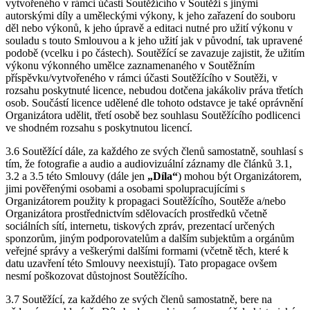
vytvořeného v rámci účasti Soutěžícího v Soutěži s jinými
autorskými díly a uměleckými výkony, k jeho zařazení do souboru
děl nebo výkonů, k jeho úpravě a editaci nutné pro užití výkonu v
souladu s touto Smlouvou a k jeho užití jak v původní, tak upravené
podobě (vcelku i po částech). Soutěžící se zavazuje zajistit, že užitím
výkonu výkonného umělce zaznamenaného v Soutěžním
příspěvku/vytvořeného v rámci účasti Soutěžícího v Soutěži, v
rozsahu poskytnuté licence, nebudou dotčena jakákoliv práva třetích
osob. Součástí licence udělené dle tohoto odstavce je také oprávnění
Organizátora udělit, třetí osobě bez souhlasu Soutěžícího podlicenci
ve shodném rozsahu s poskytnutou licencí.
3.6 Soutěžící dále, za každého ze svých členů samostatně, souhlasí s
tím, že fotografie a audio a audiovizuální záznamy dle článků 3.1,
3.2 a 3.5 této Smlouvy (dále jen
„Díla“
) mohou být Organizátorem,
jimi pověřenými osobami a osobami spolupracujícími s
Organizátorem použity k propagaci Soutěžícího, Soutěže a/nebo
Organizátora prostřednictvím sdělovacích prostředků včetně
sociálních sítí, internetu, tiskových zpráv, prezentací určených
sponzorům, jiným podporovatelům a dalším subjektům a orgánům
veřejné správy a veškerými dalšími formami (včetně těch, které k
datu uzavření této Smlouvy neexistují). Tato propagace ovšem
nesmí poškozovat důstojnost Soutěžícího.
3.7 Soutěžící, za každého ze svých členů samostatně, bere na