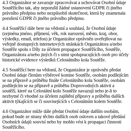
4.3 Organizátor se zavazuje zpracovávat a uchovávat Osobní údaje
Soutěžícího tak, aby neporušil žádné ustanovení GDPR či jiného
právního předpisu nebo nezpůsobil skutečnost, která by znamenala
porušení GDPR či jiného právního předpisu.
4.4 Soutěžící dále bere na vědomí a souhlasí, že Osobní údaje
(zejména jméno, příjmení, věk, rok narození, město, kraj, obor,
výsledky, email, telefon) je Organizátor oprávněn uveřejňovat na
veřejně dostupných internetových stránkách Organizátora a/nebo
Soutěže spolu s Díly za účelem propagace Soutěžícího, Soutěže,
Organizátora a/nebo jiných či s nimi spolupracujících osob pro účely
historické evidence výsledků Celostátního kola Soutěže.
4.5 Soutěžící bere na vědomí, že Organizátor je oprávněn předat
Osobní údaje členům výběrové komise Soutěže, osobám podílejícím
se na přípravě a průběhu finále Celostátního kola Soutěže, osobám
podílejícím se na přípravě a průběhu Doprovodných aktivit a
soutěží, které na Celostátní kolo Soutěže navazují nebo je-li to
nezbytné či vhodné za účelem zajištění přípravy a průběhu dalších
aktivit týkajících se či souvisejících s Celostátním kolem Soutěže.
4.6 Organizátor může dále předat Osobní údaje dalším osobám,
pokud bude ze strany těchto dalších osob osloven a takové předání
Osobních údajů souvisí nebo by mohlo vést k propagaci činnosti
Soutěžícího.