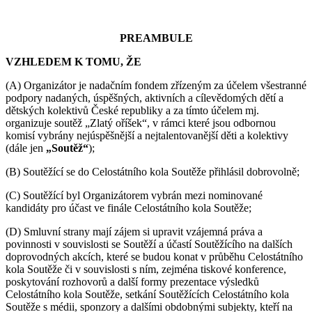
PREAMBULE
VZHLEDEM K TOMU, ŽE
(A) Organizátor je nadačním fondem zřízeným za účelem všestranné
podpory nadaných, úspěšných, aktivních a cílevědomých dětí a
dětských kolektivů České republiky a za tímto účelem mj.
organizuje soutěž „Zlatý oříšek“, v rámci které jsou odbornou
komisí vybrány nejúspěšnější a nejtalentovanější děti a kolektivy
(dále jen
„Soutěž“
);
(B) Soutěžící se do Celostátního kola Soutěže přihlásil dobrovolně;
(C) Soutěžící byl Organizátorem vybrán mezi nominované
kandidáty pro účast ve finále Celostátního kola Soutěže;
(D) Smluvní strany mají zájem si upravit vzájemná práva a
povinnosti v souvislosti se Soutěží a účastí Soutěžícího na dalších
doprovodných akcích, které se budou konat v průběhu Celostátního
kola Soutěže či v souvislosti s ním, zejména tiskové konference,
poskytování rozhovorů a další formy prezentace výsledků
Celostátního kola Soutěže, setkání Soutěžících Celostátního kola
Soutěže s médii, sponzory a dalšími obdobnými subjekty, kteří na