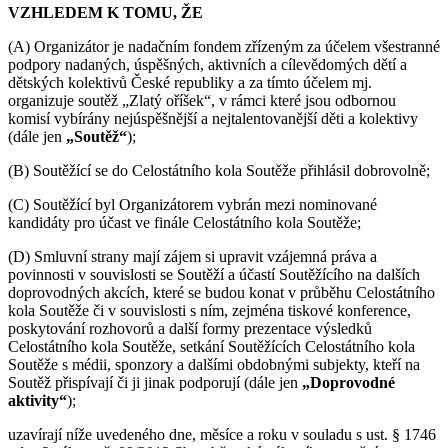
VZHLEDEM K TOMU, ŽE
(A) Organizátor je nadačním fondem zřízeným za účelem všestranné
podpory nadaných, úspěšných, aktivních a cílevědomých dětí a
dětských kolektivů České republiky a za tímto účelem mj.
organizuje soutěž „Zlatý oříšek“, v rámci které jsou odbornou
komisí vybírány nejúspěšnější a nejtalentovanější děti a kolektivy
(dále jen
„Soutěž“
);
(B) Soutěžící se do Celostátního kola Soutěže přihlásil dobrovolně;
(C) Soutěžící byl Organizátorem vybrán mezi nominované
kandidáty pro účast ve finále Celostátního kola Soutěže;
(D) Smluvní strany mají zájem si upravit vzájemná práva a
povinnosti v souvislosti se Soutěží a účastí Soutěžícího na dalších
doprovodných akcích, které se budou konat v průběhu Celostátního
kola Soutěže či v souvislosti s ním, zejména tiskové konference,
poskytování rozhovorů a další formy prezentace výsledků
Celostátního kola Soutěže, setkání Soutěžících Celostátního kola
Soutěže s médii, sponzory a dalšími obdobnými subjekty, kteří na
Soutěž přispívají či ji jinak podporují (dále jen
„Doprovodné
aktivity“
);
uzavírají níže uvedeného dne, měsíce a roku v souladu s ust. § 1746