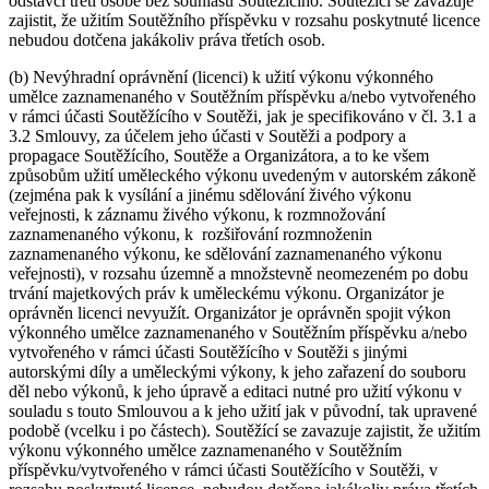
odstavci třetí osobě bez souhlasu Soutěžícího. Soutěžící se zavazuje
zajistit, že užitím Soutěžního příspěvku v rozsahu poskytnuté licence
nebudou dotčena jakákoliv práva třetích osob.
(b) Nevýhradní oprávnění (licenci) k užití výkonu výkonného
umělce zaznamenaného v Soutěžním příspěvku a/nebo vytvořeného
v rámci účasti Soutěžícího v Soutěži, jak je specifikováno v čl. 3.1 a
3.2 Smlouvy, za účelem jeho účasti v Soutěži a podpory a
propagace Soutěžícího, Soutěže a Organizátora, a to ke všem
způsobům užití uměleckého výkonu uvedeným v autorském zákoně
(zejména pak k vysílání a jinému sdělování živého výkonu
veřejnosti, k záznamu živého výkonu, k rozmnožování
zaznamenaného výkonu, k rozšiřování rozmnoženin
zaznamenaného výkonu, ke sdělování zaznamenaného výkonu
veřejnosti), v rozsahu územně a množstevně neomezeném po dobu
trvání majetkových práv k uměleckému výkonu. Organizátor je
oprávněn licenci nevyužít. Organizátor je oprávněn spojit výkon
výkonného umělce zaznamenaného v Soutěžním příspěvku a/nebo
vytvořeného v rámci účasti Soutěžícího v Soutěži s jinými
autorskými díly a uměleckými výkony, k jeho zařazení do souboru
děl nebo výkonů, k jeho úpravě a editaci nutné pro užití výkonu v
souladu s touto Smlouvou a k jeho užití jak v původní, tak upravené
podobě (vcelku i po částech). Soutěžící se zavazuje zajistit, že užitím
výkonu výkonného umělce zaznamenaného v Soutěžním
příspěvku/vytvořeného v rámci účasti Soutěžícího v Soutěži, v