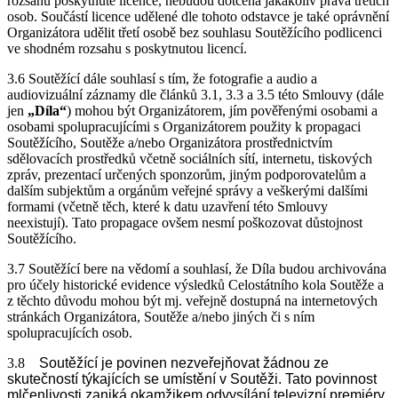
rozsahu poskytnuté licence, nebudou dotčena jakákoliv práva třetích
osob. Součástí licence udělené dle tohoto odstavce je také oprávnění
Organizátora udělit třetí osobě bez souhlasu Soutěžícího podlicenci
ve shodném rozsahu s poskytnutou licencí.
3.6 Soutěžící dále souhlasí s tím, že fotografie a audio a
audiovizuální záznamy dle článků 3.1, 3.3 a 3.5 této Smlouvy (dále
jen
„Díla“
) mohou být Organizátorem, jím pověřenými osobami a
osobami spolupracujícími s Organizátorem použity k propagaci
Soutěžícího, Soutěže a/nebo Organizátora prostřednictvím
sdělovacích prostředků včetně sociálních sítí, internetu, tiskových
zpráv, prezentací určených sponzorům, jiným podporovatelům a
dalším subjektům a orgánům veřejné správy a veškerými dalšími
formami (včetně těch, které k datu uzavření této Smlouvy
neexistují). Tato propagace ovšem nesmí poškozovat důstojnost
Soutěžícího.
3.7 Soutěžící bere na vědomí a souhlasí, že Díla budou archivována
pro účely historické evidence výsledků Celostátního kola Soutěže a
z těchto důvodu mohou být mj. veřejně dostupná na internetových
stránkách Organizátora, Soutěže a/nebo jiných či s ním
spolupracujících osob.
3.8
Soutěžící je povinen nezveřejňovat žádnou ze
skutečností týkajících se umístění v Soutěži. Tato povinnost
mlčenlivosti zaniká okamžikem odvysílání televizní premiéry