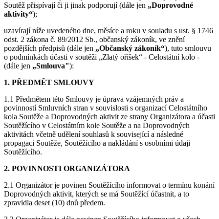
Soutěž přispívají či ji jinak podporují (dále jen
„Doprovodné
aktivity“
);
uzavírají níže uvedeného dne, měsíce a roku v souladu s ust. § 1746
odst. 2 zákona č. 89/2012 Sb., občanský zákoník, ve znění
pozdějších předpisů (dále jen
„Občanský zákoník“
), tuto smlouvu
o podmínkách účasti v soutěži „Zlatý oříšek“ - Celostátní kolo -
(dále jen
„Smlouva"
):
1. PŘEDMĚT SMLOUVY
1.1 Předmětem této Smlouvy je úprava vzájemných práv a
povinností Smluvních stran v souvislosti s organizací Celostátního
kola Soutěže a Doprovodných aktivit ze strany Organizátora a účasti
Soutěžícího v Celostátním kole Soutěže a na Doprovodných
aktivitách včetně udělení souhlasů k související a následné
propagaci Soutěže, Soutěžícího a nakládání s osobními údaji
Soutěžícího.
2. POVINNOSTI ORGANIZÁTORA
2.1 Organizátor je povinen Soutěžícího informovat o termínu konání
Doprovodných aktivit, kterých se má Soutěžící účastnit, a to
zpravidla deset (10) dnů předem.