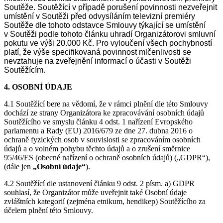
Soutěže. Soutěžící v případě porušení povinnosti nezveřejnit
umístění v Soutěži před odvysíláním televizní premiéry
Soutěže dle tohoto odstavce Smlouvy týkající se umístění
v Soutěži podle tohoto článku uhradí Organizátorovi smluvní
pokutu ve výši 20.000 Kč. Pro vyloučení všech pochybností
platí, že výše specifikovaná povinnost mlčenlivosti se
nevztahuje na zveřejnění informací o účasti v Soutěži
Soutěžícím.
4. OSOBNÍ ÚDAJE
4.1 Soutěžící bere na vědomí, že v rámci plnění dle této Smlouvy
dochází ze strany Organizátora ke zpracovávání osobních údajů
Soutěžícího ve smyslu článku 4 odst. 1 nařízení Evropského
parlamentu a Rady (EU) 2016/679 ze dne 27. dubna 2016 o
ochraně fyzických osob v souvislosti se zpracováním osobních
údajů a o volném pohybu těchto údajů a o zrušení směrnice
95/46/ES (obecné nařízení o ochraně osobních údajů) („GDPR“),
(dále jen
„Osobní údaje“
).
4.2 Soutěžící dle ustanovení článku 9 odst. 2 písm. a) GDPR
souhlasí, že Organizátor může uveřejnit také Osobní údaje
zvláštních kategorií (zejména etnikum, hendikep) Soutěžícího za
účelem plnění této Smlouvy.