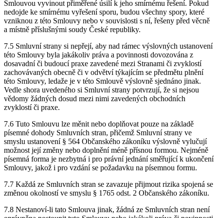
Smlouvou vyvinout přiměřené úsilí k jeho smírnému řešení. Pokud
nedojde ke smírnému vyřešení sporu, budou všechny spory, které
vzniknou z této Smlouvy nebo v souvislosti s ní, řešeny před věcně
a místně příslušnými soudy České republiky.
7.5 Smluvní strany si nepřejí, aby nad rámec výslovných ustanovení
této Smlouvy byla jakákoliv práva a povinnosti dovozována z
dosavadní či budoucí praxe zavedené mezi Stranami či zvyklostí
zachovávaných obecně či v odvětví týkajícím se předmětu plnění
této Smlouvy, ledaže je v této Smlouvě výslovně sjednáno jinak.
Vedle shora uvedeného si Smluvní strany potvrzují, že si nejsou
vědomy žádných dosud mezi nimi zavedených obchodních
zvyklostí či praxe.
7.6 Tuto Smlouvu lze měnit nebo doplňovat pouze na základě
písemné dohody Smluvních stran, přičemž Smluvní strany ve
smyslu ustanovení § 564 Občanského zákoníku výslovně vylučují
možnost její změny nebo doplnění méně přísnou formou. Nejméně
písemná forma je nezbytná i pro právní jednání směřující k ukončení
Smlouvy, jakož i pro vzdání se požadavku na písemnou formu.
7.7 Každá ze Smluvních stran se zavazuje přijmout rizika spojená se
změnou okolností ve smyslu § 1765 odst. 2 Občanského zákoníku.
7.8 Nestanoví-li tato Smlouva jinak, žádná ze Smluvních stran není