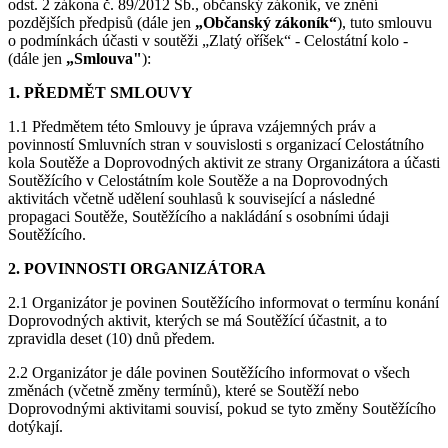
odst. 2 zákona č. 89/2012 Sb., občanský zákoník, ve znění
pozdějších předpisů (dále jen
„Občanský zákoník“
), tuto smlouvu
o podmínkách účasti v soutěži „Zlatý oříšek“ - Celostátní kolo -
(dále jen
„Smlouva"
):
1. PŘEDMĚT SMLOUVY
1.1 Předmětem této Smlouvy je úprava vzájemných práv a
povinností Smluvních stran v souvislosti s organizací Celostátního
kola Soutěže a Doprovodných aktivit ze strany Organizátora a účasti
Soutěžícího v Celostátním kole Soutěže a na Doprovodných
aktivitách včetně udělení souhlasů k související a následné
propagaci Soutěže, Soutěžícího a nakládání s osobními údaji
Soutěžícího.
2. POVINNOSTI ORGANIZÁTORA
2.1 Organizátor je povinen Soutěžícího informovat o termínu konání
Doprovodných aktivit, kterých se má Soutěžící účastnit, a to
zpravidla deset (10) dnů předem.
2.2 Organizátor je dále povinen Soutěžícího informovat o všech
změnách (včetně změny termínů), které se Soutěží nebo
Doprovodnými aktivitami souvisí, pokud se tyto změny Soutěžícího
dotýkají.