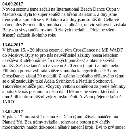
04.09.2017
Novou sezonu jsme začali na International Beach Dance Cupu v
Maďarsku. Byla to super soutěž na břehu Balatonu. 2 dny jsme
trénovali a koupali se v Balatonu a 2 dny jsou soutěžili. Celkově
máme přes 80 medailí v mnoha disciplínách, nejvíc sólových získala
Bety - ta si vytančila rovnou 9 zlatých medailí... Přejeme všem
šťastný začátek školního roku.
13.04.2017
V březnu 15. - 20.března cestoval tým CrossDance na ME WADF
do Moskvy. Byly to pro nás neuvěřitelné zážitky (cesta letadlem,
návštěva Rudého náměstí a ruských památek) a hlavně skvělá
soutěž. Sešli se tanečníci z více než 20 zemí (např. i z Indie nebo
Filipín) a porota vybírala vítěze v mnoha kategoricíh celé 3 dny.
CrossDance získal 39 medailí. Z našeho letošního oříškového týmu
se o ně zasloužily také Adéla Syřínková a Natálie Sochorová.
Takovéhle soutěže jsou vždycky velkou odměnou za prené tréninky
a pokaždé nás posunou o něco dál. Děkumeme všem, kteří nám
umožnili tento soutěžní výjezd uskutečnit. A všem přejeme krásné
JARO!
23.02.2017
V pátek 17. února si Luciana z našeho týmu užívala natáčení na
Planetě Yó. Bez trémy zvládla i rohovor a potom prý chtěly
moderátorky naučit dokonce i nějaký taneční krok. Byl to prý super