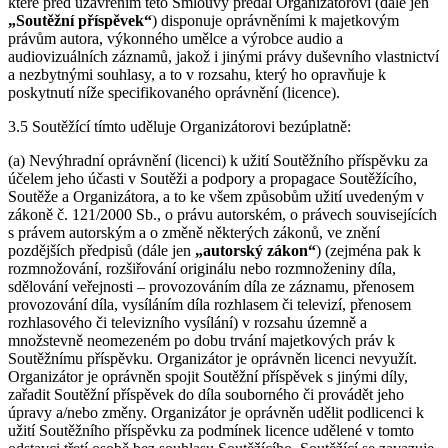
které před uzavřením této Smlouvy předal Organizátorovi (dále jen
„Soutěžní příspěvek“
) disponuje oprávněními k majetkovým
právům autora, výkonného umělce a výrobce audio a
audiovizuálních záznamů, jakož i jinými právy duševního vlastnictví
a nezbytnými souhlasy, a to v rozsahu, který ho opravňuje k
poskytnutí níže specifikovaného oprávnění (licence).
3.5 Soutěžící tímto uděluje Organizátorovi bezúplatně:
(a) Nevýhradní oprávnění (licenci) k užití Soutěžního příspěvku za
účelem jeho účasti v Soutěži a podpory a propagace Soutěžícího,
Soutěže a Organizátora, a to ke všem způsobům užití uvedeným v
zákoně č. 121/2000 Sb., o právu autorském, o právech souvisejících
s právem autorským a o změně některých zákonů, ve znění
pozdějších předpisů (dále jen
„autorský zákon“
) (zejména pak k
rozmnožování, rozšiřování originálu nebo rozmnoženiny díla,
sdělování veřejnosti – provozováním díla ze záznamu, přenosem
provozování díla, vysíláním díla rozhlasem či televizí, přenosem
rozhlasového či televizního vysílání) v rozsahu územně a
množstevně neomezeném po dobu trvání majetkových práv k
Soutěžnímu příspěvku. Organizátor je oprávněn licenci nevyužít.
Organizátor je oprávněn spojit Soutěžní příspěvek s jinými díly,
zařadit Soutěžní příspěvek do díla souborného či provádět jeho
úpravy a/nebo změny. Organizátor je oprávněn udělit podlicenci k
užití Soutěžního příspěvku za podmínek licence udělené v tomto