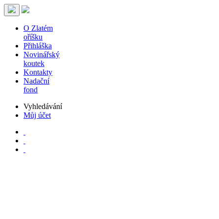
O Zlatém
oříšku
Přihláška
Novinářský
koutek
Kontakty
Nadační
fond
Vyhledávání
Můj účet