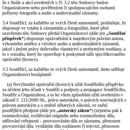
že z finále a akcí uvedených v čl. 3.2 této Smlouvy budou
Organizátorem nebo pověřenými či spolupracujícími osobami
pořízeny fotografie a audio a audiovizuální záznamy.
3.4 Soutěžící, za každého ze svých členů samostatně, prohlašuje, že
disponuje ve vztahu k záznamům a fotografiím, které před
uzavřením této Smlouvy předal Organizátorovi (dále jen
„Soutěžní
příspěvek“
) disponuje oprávněními k majetkovým právům autora,
výkonného umělce a výrobce audio a audiovizuálních záznamů,
jakož i jinými právy duševního vlastnictví a nezbytnými souhlasy, a
to v rozsahu, který ho opravňuje k poskytnutí níže specifikovaného
oprávnění (licence).
3.5 Soutěžící, za každého ze svých členů samostatně, tímto uděluje
Organizátorovi bezúplatně:
(a) Nevýhradní oprávnění (licenci) k užití Soutěžního příspěvku
za účelem jeho účasti v Soutěži a podpory a propagace Soutěžícího,
Soutěže a Organizátora, a to ke všem způsobům užití uvedeným v
zákoně č. 121/2000 Sb., právu autorském, o právech souvisejících s
právem autorským a o změně některých zákonů, ve znění
pozdějších předpisů (dále jen
„autorský zákon“
) (zejména pak k
rozmnožování, rozšiřování originálu nebo rozmnoženiny díla,
sdělování veřejnosti – provozováním díla ze záznamu, přenosem
provozování díla, vysíláním díla rozhlasem či televizí, přenosem