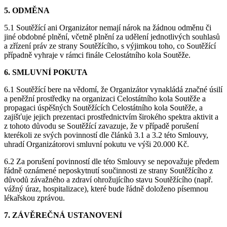
5. ODMĚNA
5.1 Soutěžící ani Organizátor nemají nárok na žádnou odměnu či
jiné obdobné plnění, včetně plnění za udělení jednotlivých souhlasů
a zřízení práv ze strany Soutěžícího, s výjimkou toho, co Soutěžící
případně vyhraje v rámci finále Celostátního kola Soutěže.
6. SMLUVNÍ POKUTA
6.1 Soutěžící bere na vědomí, že Organizátor vynakládá značné úsilí
a peněžní prostředky na organizaci Celostátního kola Soutěže a
propagaci úspěšných Soutěžících Celostátního kola Soutěže, a
zajišťuje jejich prezentaci prostřednictvím širokého spektra aktivit a
z tohoto důvodu se Soutěžící zavazuje, že v případě porušení
kterékoli ze svých povinností dle článků 3.1 a 3.2 této Smlouvy,
uhradí Organizátorovi smluvní pokutu ve výši 20.000 Kč.
6.2 Za porušení povinností dle této Smlouvy se nepovažuje předem
řádně oznámené neposkytnutí součinnosti ze strany Soutěžícího z
důvodů závažného a zdraví ohrožujícího stavu Soutěžícího (např.
vážný úraz, hospitalizace), které bude řádně doloženo písemnou
lékařskou zprávou.
7. ZÁVĚREČNÁ USTANOVENÍ