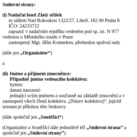
Smluvní strany:
(i) Nadační fond Zlatý oříšek
se sídlem Nad Rokoskou 1322/27, Libeň, 182 00 Praha 8
IČO: 24233722
zapsaný v nadačním rejstříku vedeném pod sp. zn. N 977
vedenou u Městského soudu v Praze
zastoupený Mgr. Jiřím Kotmelem, předsedou správní rady
(dále jen
„Organizátor“
)
a
(ii) Jméno a příjmení zmocněnce:
Případně jméno vedoucího kolektivu:
bytem:
datum narození:
jednající svým jménem a současně na základě zmocnění a v
zastoupení všech členů kolektivu „[Název kolektivu]“, jejichž
seznam je přílohou této Smlouvy.
(dále společně jen
„Soutěžící“
)
(Organizátor a Soutěžící dále jednotlivě též
„Smluvní strana”
a
společně jen
„Smluvní strany”
).