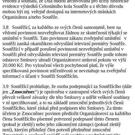
vědomí a souhlasí, že Díla budou archivována pro účely historické
evidence výsledků Celostátního kola Soutěže a z těchto důvodu
mohou být mj. veřejně dostupná na internetových stránkách
Organizátora a/nebo Soutěže.
3.8 Soutěžící, za každého ze svých členů samostatně, bere na
vědomí povinnost nezveřejňovat žádnou ze skutečností týkající se
umístění v Soutěži. Tato povinnost zákazu zveřejnění umístění v
soutěži zaniká okamžikem odvysílání televizní premiéry Soutěže.
Soutěžící v případě porušení povinnosti nezveřejnění umístění v
Soutěži před odvysíláním televizní premiéry Soutěže podle tohoto
odstavce Smlouvy uhradí Organizátorovi smluvní pokutu ve výši
20.000 Kč. Pro vyloučení všech pochybností platí, že výše
specifikovaná povinnost mlčenlivosti se nevztahuje na zveřejnění
informací o účasti v Soutěži Soutěžícím.
3.9 Soutěžící prohlašuje, že osoba podepisující za Soutěžícího (dále
jen „
Zmocněnec
“) je oprávněna v zastoupení všech svých členů
převzít veškeré závazky dle této Smlouvy a udělit veškeré souhlasy
v ní specifikované, a to na základě zmocnění jednotlivých členů
Soutěžícího, které získal před podpisem této Smlouvy. Za tímto
účelem je Zmocněnec povinen předložit Organizátorovi za každého
člena Soutěžícího písemné potvrzení podepsané tímto členem
(pokud je zletilý) nebo jeho zákonnými zástupci (pokud zletilý
není), kterým příslušný člen potvrdí předmětné zmocnění