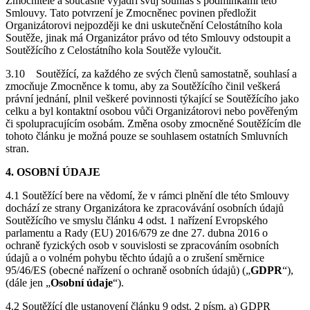
Zmocnitele a současně vyjádří svůj souhlas s podmínkami této
Smlouvy. Tato potvrzení je Zmocněnec povinen předložit
Organizátorovi nejpozději ke dni uskutečnění Celostátního kola
Soutěže, jinak má Organizátor právo od této Smlouvy odstoupit a
Soutěžícího z Celostátního kola Soutěže vyloučit.
3.10
Soutěžící, za každého ze svých členů samostatně, souhlasí a
zmocňuje Zmocněnce k tomu, aby za Soutěžícího činil veškerá
právní jednání, plnil veškeré povinnosti týkající se Soutěžícího jako
celku a byl kontaktní osobou vůči Organizátorovi nebo pověřeným
či spolupracujícím osobám. Změna osoby zmocněné Soutěžícím dle
tohoto článku je možná pouze se souhlasem ostatních Smluvních
stran.
4. OSOBNÍ ÚDAJE
4.1 Soutěžící bere na vědomí, že v rámci plnění dle této Smlouvy
dochází ze strany Organizátora ke zpracovávání osobních údajů
Soutěžícího ve smyslu článku 4 odst. 1 nařízení Evropského
parlamentu a Rady (EU) 2016/679 ze dne 27. dubna 2016 o
ochraně fyzických osob v souvislosti se zpracováním osobních
údajů a o volném pohybu těchto údajů a o zrušení směrnice
95/46/ES (obecné nařízení o ochraně osobních údajů) („
GDPR
“),
(dále jen „
Osobní
údaje
“).
4.2 Soutěžící dle ustanovení článku 9 odst. 2 písm. a) GDPR