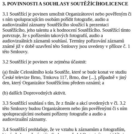
3. POVINNOSTI A SOUHLASY SOUTĚŽÍCÍHO/LICENCE
3.1 Soutěžící je povinen umožnit Organizátorovi nebo pověřeným či
s ním spolupracujícím osobám pořídit fotografie, audio a
audiovizuální záznamy Soutěžícího sloužící k prezentaci
Soutěžícího, jeho talentu a k hodnocení Soutěžícího. Soutěžící tímto
potvrzuje, že s pořízením takových fotografií, audio a
audiovizuálních záznamů souhlasí. Termíny pořizování záznamů
známé již v době uzavření této Smlouvy jsou uvedeny v příloze č. 1
této Smlouvy.
3.2 Soutěžící je povinen se zejména účastnit:
(a) finále Celostátního kola Soutěže, které se bude konat ve studiu
České televize Brno, Trnkova 117, Brno, dne [...], případně v jiný
den, který Organizátor Soutěžícímu předem oznámí; a
(b) dalších Doprovodných aktivit.
3.3 Soutěžící souhlasí s tím, že z finále a akcí uvedených v čl. 3.2
této Smlouvy budou Organizátorem nebo jím pověřenými či s ním
spolupracujícími osobami pořízeny fotografie a audio a
audiovizuální záznamy.
3.4 Soutěžící prohlašuje, že ve vztahu k záznamům a fotografiím,