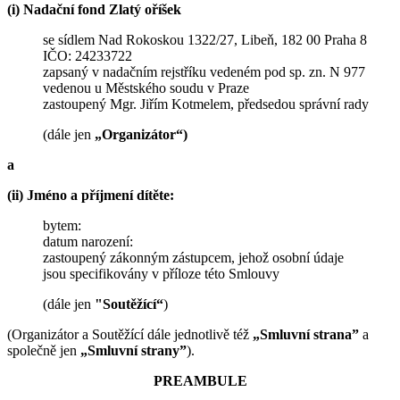
(i) Nadační fond Zlatý oříšek
se sídlem Nad Rokoskou 1322/27, Libeň, 182 00 Praha 8
IČO: 24233722
zapsaný v nadačním rejstříku vedeném pod sp. zn. N 977
vedenou u Městského soudu v Praze
zastoupený Mgr. Jiřím Kotmelem, předsedou správní rady
(dále jen
„Organizátor“)
a
(ii) Jméno a příjmení dítěte:
bytem:
datum narození:
zastoupený zákonným zástupcem, jehož osobní údaje
jsou specifikovány v příloze této Smlouvy
(dále jen
"Soutěžící“
)
(Organizátor a Soutěžící dále jednotlivě též
„Smluvní strana”
a
společně jen
„Smluvní strany”
).
PREAMBULE