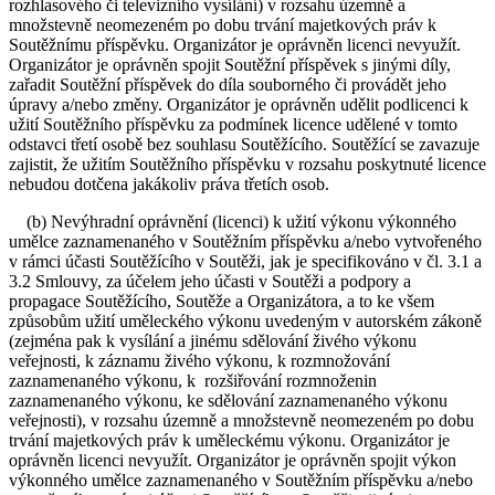
rozhlasového či televizního vysílání) v rozsahu územně a
množstevně neomezeném po dobu trvání majetkových práv k
Soutěžnímu příspěvku. Organizátor je oprávněn licenci nevyužít.
Organizátor je oprávněn spojit Soutěžní příspěvek s jinými díly,
zařadit Soutěžní příspěvek do díla souborného či provádět jeho
úpravy a/nebo změny. Organizátor je oprávněn udělit podlicenci k
užití Soutěžního příspěvku za podmínek licence udělené v tomto
odstavci třetí osobě bez souhlasu Soutěžícího. Soutěžící se zavazuje
zajistit, že užitím Soutěžního příspěvku v rozsahu poskytnuté licence
nebudou dotčena jakákoliv práva třetích osob.
(b) Nevýhradní oprávnění (licenci) k užití výkonu výkonného
umělce zaznamenaného v Soutěžním příspěvku a/nebo vytvořeného
v rámci účasti Soutěžícího v Soutěži, jak je specifikováno v čl. 3.1 a
3.2 Smlouvy, za účelem jeho účasti v Soutěži a podpory a
propagace Soutěžícího, Soutěže a Organizátora, a to ke všem
způsobům užití uměleckého výkonu uvedeným v autorském zákoně
(zejména pak k vysílání a jinému sdělování živého výkonu
veřejnosti, k záznamu živého výkonu, k rozmnožování
zaznamenaného výkonu, k rozšiřování rozmnoženin
zaznamenaného výkonu, ke sdělování zaznamenaného výkonu
veřejnosti), v rozsahu územně a množstevně neomezeném po dobu
trvání majetkových práv k uměleckému výkonu. Organizátor je
oprávněn licenci nevyužít. Organizátor je oprávněn spojit výkon
výkonného umělce zaznamenaného v Soutěžním příspěvku a/nebo