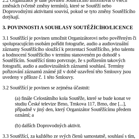
2.2 Organizátor je dále povinen Soutěžícího informovat o všech
změnách (včetně změny termínů), které se Soutěží nebo
Doprovodnými aktivitami souvisí, pokud se tyto změny Soutěžícího
dotýkají.
3. POVINNOSTI A SOUHLASY SOUTĚŽÍCÍHO/LICENCE
3.1 Soutěžící je povinen umožnit Organizátorovi nebo pověřeným či
spolupracujícím osobám pořídit fotografie, audio a audiovizuální
záznamy Soutěžícího sloužící k prezentaci Soutěžícího, jeho talentu
a hodnocení Soutěžícího v termínu stanoveném po dohodě s
Soutěžícím. Soutěžící tímto potvrzuje, že s pořízením takových
fotografii, audio a audiovizuálních záznamů souhlasí. Termíny
pořizování záznamů známé již v době uzavření této Smlouvy jsou
uvedeny v příloze č. 1 této Smlouvy.
3.2 Soutěžící je povinen se zejména účastnit:
(a) finále Celostátního kola Soutěže, které se bude konat ve
studiu České televize Brno, Trnkova 117, Brno, dne [...],
případně v jiný den, který Organizátor Soutěžícímu předem
oznámí; a
(b) dalších Doprovodných aktivit.
3.3 Soutěžící, za každého ze svých členů samostatně, souhlasí s tím,