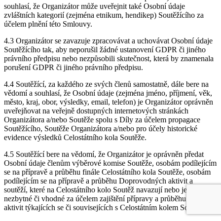
souhlasí, že Organizátor může uveřejnit také Osobní údaje
zvláštních kategorií (zejména etnikum, hendikep) Soutěžícího za
účelem plnění této Smlouvy.
4.3 Organizátor se zavazuje zpracovávat a uchovávat Osobní údaje
Soutěžícího tak, aby neporušil žádné ustanovení GDPR či jiného
právního předpisu nebo nezpůsobili skutečnost, která by znamenala
porušení GDPR či jiného právního předpisu.
4.4 Soutěžící, za každého ze svých členů samostatně, dále bere na
vědomí a souhlasí, že Osobní údaje (zejména jméno, příjmení, věk,
město, kraj, obor, výsledky, email, telefon) je Organizátor oprávněn
uveřejňovat na veřejně dostupných internetových stránkách
Organizátora a/nebo Soutěže spolu s Díly za účelem propagace
Soutěžícího, Soutěže Organizátora a/nebo pro účely historické
evidence výsledků Celostátního kola Soutěže.
4.5 Soutěžící bere na vědomí, že Organizátor je oprávněn předat
Osobní údaje členům výběrové komise Soutěže, osobám podílejícím
se na přípravě a průběhu finále Celostátního kola Soutěže, osobám
podílejícím se na přípravě a průběhu Doprovodných aktivit a
soutěží, které na Celostátního kolo Soutěž navazují nebo je-li to
nezbytné či vhodné za účelem zajištění přípravy a průběhu dalších
aktivit týkajících se či souvisejících s Celostátním kolem Soutěže.