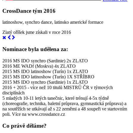
CrossDance tým 2016
latinoshow, synchro dance, latinsko americké formace
Zlatý oříšek jsme získali v roce 2016
Nominace byla udělena za:
2016 MS IDO synchro (Sardinie) 2x ZLATO
2016 ME WADf (Moskva) 4x ZLATO
2015 MS IDO latinoshow (Turín) 1x ZLATO
2015 MS IDO latinoshow (Turín) 1X STŘÍBRO
2015 MS IDO synchro (Sardinie) 1x ZLATO
2016 + 2015 - více než 10 titulů MISTRŮ ČR v týmových
disciplínách
5 mladých 10-11 letých tanečnic, které trénují 4-5x týdně
(choreografie, technika, baletní průprava, gymnastická průprava) a
na soutěžích se utkávají až s 22 zeměmi a 48 soupeři ve startovním
poli. Více na www.crossdance.cz
Co právě děláme?