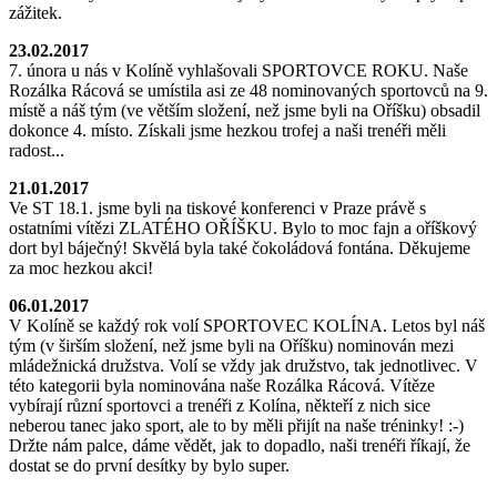
zážitek.
23.02.2017
7. února u nás v Kolíně vyhlašovali SPORTOVCE ROKU. Naše
Rozálka Rácová se umístila asi ze 48 nominovaných sportovců na 9.
místě a náš tým (ve větším složení, než jsme byli na Oříšku) obsadil
dokonce 4. místo. Získali jsme hezkou trofej a naši trenéři měli
radost...
21.01.2017
Ve ST 18.1. jsme byli na tiskové konferenci v Praze právě s
ostatními vítězi ZLATÉHO OŘÍŠKU. Bylo to moc fajn a oříškový
dort byl báječný! Skvělá byla také čokoládová fontána. Děkujeme
za moc hezkou akci!
06.01.2017
V Kolíně se každý rok volí SPORTOVEC KOLÍNA. Letos byl náš
tým (v širším složení, než jsme byli na Oříšku) nominován mezi
mládežnická družstva. Volí se vždy jak družstvo, tak jednotlivec. V
této kategorii byla nominována naše Rozálka Rácová. Vítěze
vybírají různí sportovci a trenéři z Kolína, někteří z nich sice
neberou tanec jako sport, ale to by měli přijít na naše tréninky! :-)
Držte nám palce, dáme vědět, jak to dopadlo, naši trenéři říkají, že
dostat se do první desítky by bylo super.