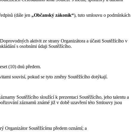
edpisů (dále jen
„Občanský zákoník“
), tuto smlouvu o podmínkách
Doprovodných aktivit ze strany Organizátora a účasti Soutěžícího v
akládání s osobními údaji Soutěžícího.
deset (10) dnů předem.
itami souvisí, pokud se tyto změny Soutěžícího dotýkají.
áznamy Soutěžícího sloužící k prezentaci Soutěžícího, jeho talentu a
 pořizování záznamů známé již v době uzavření této Smlouvy jsou
který Organizátor Soutěžícímu předem oznámí; a