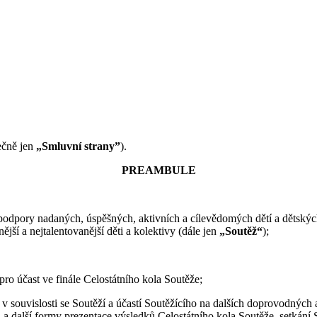
ečně jen
„Smluvní strany”
).
PREAMBULE
odpory nadaných, úspěšných, aktivních a cílevědomých dětí a dětských
jší a nejtalentovanější děti a kolektivy (dále jen
„Soutěž“
);
o účast ve finále Celostátního kola Soutěže;
 v souvislosti se Soutěží a účastí Soutěžícího na dalších doprovodných 
 a další formy prezentace výsledků Celostátního kola Soutěže, setkání 