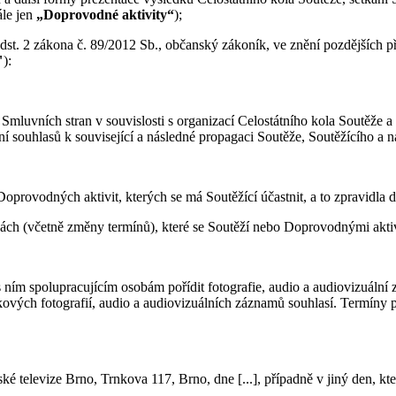
ále jen
„Doprovodné aktivity“
);
odst. 2 zákona č. 89/2012 Sb., občanský zákoník, ve znění pozdějších př
"
):
mluvních stran v souvislosti s organizací Celostátního kola Soutěže a 
 souhlasů k související a následné propagaci Soutěže, Soutěžícího a n
oprovodných aktivit, kterých se má Soutěžící účastnit, a to zpravidla 
ách (včetně změny termínů), které se Soutěží nebo Doprovodnými aktiv
ním spolupracujícím osobám pořídit fotografie, audio a audiovizuální z
takových fotografií, audio a audiovizuálních záznamů souhlasí. Termíny
eské televize Brno, Trnkova 117, Brno, dne [...], případně v jiný den, 