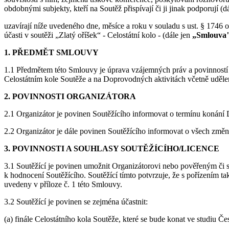
obdobnými subjekty, kteří na Soutěž přispívají či ji jinak podporují (d
uzavírají níže uvedeného dne, měsíce a roku v souladu s ust. § 1746 
účasti v soutěži „Zlatý oříšek“ - Celostátní kolo - (dále jen
„Smlouva
1. PŘEDMĚT SMLOUVY
1.1 Předmětem této Smlouvy je úprava vzájemných práv a povinností S
Celostátním kole Soutěže a na Doprovodných aktivitách včetně udělení
2. POVINNOSTI ORGANIZÁTORA
2.1 Organizátor je povinen Soutěžícího informovat o termínu konání D
2.2 Organizátor je dále povinen Soutěžícího informovat o všech změn
3. POVINNOSTI A SOUHLASY SOUTĚŽÍCÍHO/LICENCE
3.1 Soutěžící je povinen umožnit Organizátorovi nebo pověřeným či s 
k hodnocení Soutěžícího. Soutěžící tímto potvrzuje, že s pořízením 
uvedeny v příloze č. 1 této Smlouvy.
3.2 Soutěžící je povinen se zejména účastnit:
(a) finále Celostátního kola Soutěže, které se bude konat ve studiu Č