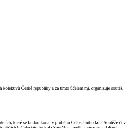
 kolektivů České republiky a za tímto účelem mj. organizuje soutěž
akcích, které se budou konat v průběhu Celostátního kola Soutěže či v
Soutěžících Celostátního kola Soutěže s médii, sponzory a dalšími