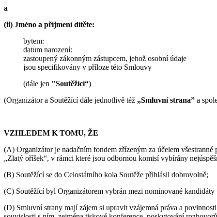
a
(ii) Jméno a příjmení dítěte:
bytem:
datum narození:
zastoupený zákonným zástupcem, jehož osobní údaje
jsou specifikovány v příloze této Smlouvy
(dále jen
"Soutěžící“
)
(Organizátor a Soutěžící dále jednotlivě též
„Smluvní strana”
a spol
VZHLEDEM K TOMU, ŽE
(A) Organizátor je nadačním fondem zřízeným za účelem všestranné p
„Zlatý oříšek“, v rámci které jsou odbornou komisí vybírány nejúspěšně
(B) Soutěžící se do Celostátního kola Soutěže přihlásil dobrovolně;
(C) Soutěžící byl Organizátorem vybrán mezi nominované kandidáty pr
(D) Smluvní strany mají zájem si upravit vzájemná práva a povinnosti
souvislosti s ním, zejména tiskové konference, poskytování rozhovorů