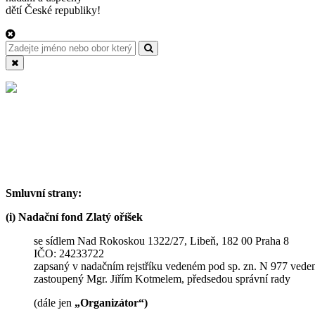
dětí České republiky!
Smluvní strany:
(i) Nadační fond Zlatý oříšek
se sídlem Nad Rokoskou 1322/27, Libeň, 182 00 Praha 8
IČO: 24233722
zapsaný v nadačním rejstříku vedeném pod sp. zn. N 977 vede
zastoupený Mgr. Jiřím Kotmelem, předsedou správní rady
(dále jen
„Organizátor“)