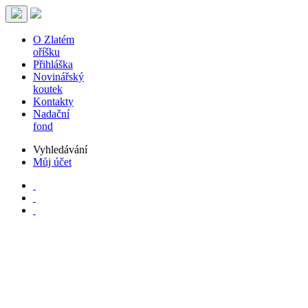
O Zlatém
oříšku
Přihláška
Novinářský
koutek
Kontakty
Nadační
fond
Vyhledávání
Můj účet