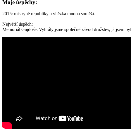
Moje úspěchy:
2015: mistryně republiky a vítězka mnoha soutěží.
Největší úspěch:
Memoriál Gajdoše. Vyhrály jsme společně závod družstev, já jsem byla