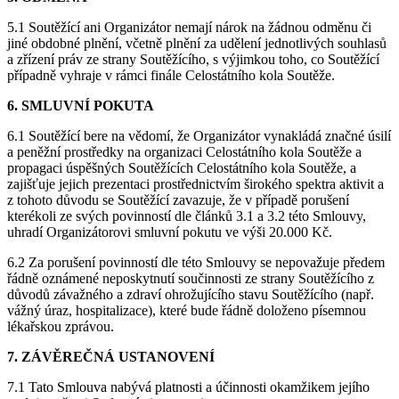
5.1 Soutěžící ani Organizátor nemají nárok na žádnou odměnu či
jiné obdobné plnění, včetně plnění za udělení jednotlivých souhlasů
a zřízení práv ze strany Soutěžícího, s výjimkou toho, co Soutěžící
případně vyhraje v rámci finále Celostátního kola Soutěže.
6. SMLUVNÍ POKUTA
6.1 Soutěžící bere na vědomí, že Organizátor vynakládá značné úsilí
a peněžní prostředky na organizaci Celostátního kola Soutěže a
propagaci úspěšných Soutěžících Celostátního kola Soutěže, a
zajišťuje jejich prezentaci prostřednictvím širokého spektra aktivit a
z tohoto důvodu se Soutěžící zavazuje, že v případě porušení
kterékoli ze svých povinností dle článků 3.1 a 3.2 této Smlouvy,
uhradí Organizátorovi smluvní pokutu ve výši 20.000 Kč.
6.2 Za porušení povinností dle této Smlouvy se nepovažuje předem
řádně oznámené neposkytnutí součinnosti ze strany Soutěžícího z
důvodů závažného a zdraví ohrožujícího stavu Soutěžícího (např.
vážný úraz, hospitalizace), které bude řádně doloženo písemnou
lékařskou zprávou.
7. ZÁVĚREČNÁ USTANOVENÍ
7.1 Tato Smlouva nabývá platnosti a účinnosti okamžikem jejího