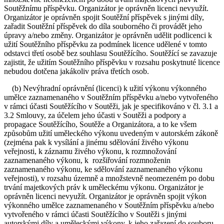
Soutěžnímu příspěvku. Organizátor je oprávněn licenci nevyužít.
Organizátor je oprávněn spojit Soutěžní příspěvek s jinými díly,
zařadit Soutěžní příspěvek do díla souborného či provádět jeho
úpravy a/nebo změny. Organizátor je oprávněn udělit podlicenci k
užití Soutěžního příspěvku za podmínek licence udělené v tomto
odstavci třetí osobě bez souhlasu Soutěžícího. Soutěžící se zavazuje
zajistit, že užitím Soutěžního příspěvku v rozsahu poskytnuté licence
nebudou dotčena jakákoliv práva třetích osob.
(b) Nevýhradní oprávnění (licenci) k užití výkonu výkonného
umělce zaznamenaného v Soutěžním příspěvku a/nebo vytvořeného
v rámci účasti Soutěžícího v Soutěži, jak je specifikováno v čl. 3.1 a
3.2 Smlouvy, za účelem jeho účasti v Soutěži a podpory a
propagace Soutěžícího, Soutěže a Organizátora, a to ke všem
způsobům užití uměleckého výkonu uvedeným v autorském zákoně
(zejména pak k vysílání a jinému sdělování živého výkonu
veřejnosti, k záznamu živého výkonu, k rozmnožování
zaznamenaného výkonu, k rozšiřování rozmnoženin
zaznamenaného výkonu, ke sdělování zaznamenaného výkonu
veřejnosti), v rozsahu územně a množstevně neomezeném po dobu
trvání majetkových práv k uměleckému výkonu. Organizátor je
oprávněn licenci nevyužít. Organizátor je oprávněn spojit výkon
výkonného umělce zaznamenaného v Soutěžním příspěvku a/nebo
vytvořeného v rámci účasti Soutěžícího v Soutěži s jinými
autorskými díly a uměleckými výkony, k jeho zařazení do souboru