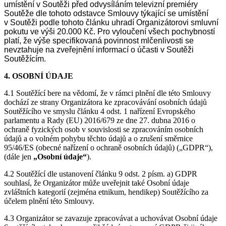
umístění v Soutěži před odvysíláním televizní premiéry
Soutěže dle tohoto odstavce Smlouvy týkající se umístění
v Soutěži podle tohoto článku uhradí Organizátorovi smluvní
pokutu ve výši 20.000 Kč. Pro vyloučení všech pochybností
platí, že výše specifikovaná povinnost mlčenlivosti se
nevztahuje na zveřejnění informací o účasti v Soutěži
Soutěžícím.
4. OSOBNÍ ÚDAJE
4.1 Soutěžící bere na vědomí, že v rámci plnění dle této Smlouvy
dochází ze strany Organizátora ke zpracovávání osobních údajů
Soutěžícího ve smyslu článku 4 odst. 1 nařízení Evropského
parlamentu a Rady (EU) 2016/679 ze dne 27. dubna 2016 o
ochraně fyzických osob v souvislosti se zpracováním osobních
údajů a o volném pohybu těchto údajů a o zrušení směrnice
95/46/ES (obecné nařízení o ochraně osobních údajů) („GDPR“),
(dále jen
„Osobní údaje“
).
4.2 Soutěžící dle ustanovení článku 9 odst. 2 písm. a) GDPR
souhlasí, že Organizátor může uveřejnit také Osobní údaje
zvláštních kategorií (zejména etnikum, hendikep) Soutěžícího za
účelem plnění této Smlouvy.
4.3 Organizátor se zavazuje zpracovávat a uchovávat Osobní údaje