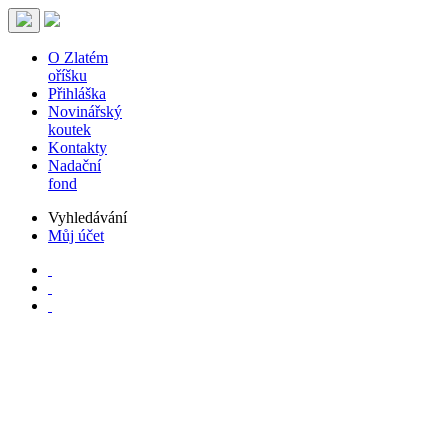
O Zlatém
oříšku
Přihláška
Novinářský
koutek
Kontakty
Nadační
fond
Vyhledávání
Můj účet