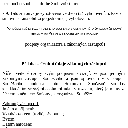
písemného souhlasu druhé Smluvní strany.
7.9. Tato smlouva je vyhotovena ve dvou (2) vyhotoveních; každá
smluvní strana obdrží po jednom (1) vyhotovení.
Na důkaz svého bezvýhradného souhlasu s obsahem této Smlouvy Smluvní
strany tuto Smlouvu podepsaly následovně:
[podpisy organizátora a zákonných zástupců]
Příloha – Osobní údaje zákonných zástupců
Níže uvedené osoby svým podpisem stvrzují, že jsou jedinými
zákonnými zástupci Soutěžícího a jsou oprávněni v zastoupení
Soutěžícího podepsat tuto Smlouvu. Současně souhlasí
s nakládáním se svými osobními údaji v rozsahu, který je nutný za
účelem plnění této Smlouvy a organizaci Soutěže:
Zákonný zástupce 1
Jméno a příjmení:
Vztah/postavení (rodič, pěstoun...):
Bytem:
Datum narození: