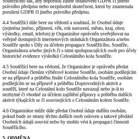
Soutěžícího tak, aby neporušil žádné ustanovení GDPR či jiného
právního předpisu nebo nezpůsobil skutečnost, která by znamenala
porušení GDPR či jiného právního předpisu.
4.4 Soutěžící dále bere na vědomí a souhlasí, že Osobní údaje
(zejména jméno, příjmení, věk, rok narození, město, kraj, obor,
výsledky, email, telefon) je Organizátor oprávněn uveřejňovat na
veřejně dostupných internetových stránkách Organizátora a/nebo
Soutěže spolu s Díly za účelem propagace Soutěžícího, Soutěže,
Organizátora a/nebo jiných či s nimi spolupracujících osob pro účely
historické evidence výsledků Celostátního kola Soutěže.
4.5 Soutěžící bere na vědomí, že Organizátor je oprávněn předat
Osobní údaje členům výběrové komise Soutěže, osobám podílejícím
se na přípravě a průběhu finále Celostátního kola Soutěže, osobám
podílejícím se na přípravě a průběhu Doprovodných aktivit a
soutěží, které na Celostátní kolo Soutěže navazují nebo je-li to
nezbytné či vhodné za účelem zajištění přípravy a průběhu dalších
aktivit týkajících se či souvisejících s Celostátním kolem Soutěže.
4.6 Organizátor může dále předat Osobní údaje dalším osobám,
pokud bude ze strany těchto dalších osob osloven a takové předání
Osobních údajů souvisí nebo by mohlo vést k propagaci činnosti
Soutěžícího.
5. ODMĚNA