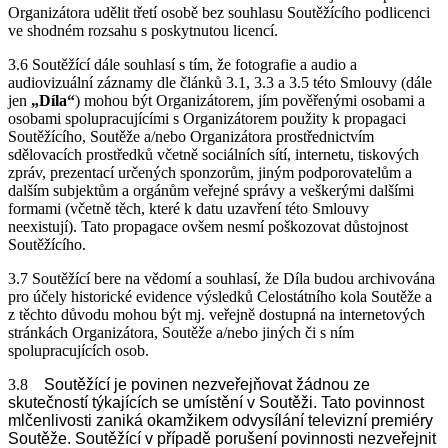
Organizátora udělit třetí osobě bez souhlasu Soutěžícího podlicenci
ve shodném rozsahu s poskytnutou licencí.
3.6 Soutěžící dále souhlasí s tím, že fotografie a audio a
audiovizuální záznamy dle článků 3.1, 3.3 a 3.5 této Smlouvy (dále
jen
„Díla“
) mohou být Organizátorem, jím pověřenými osobami a
osobami spolupracujícími s Organizátorem použity k propagaci
Soutěžícího, Soutěže a/nebo Organizátora prostřednictvím
sdělovacích prostředků včetně sociálních sítí, internetu, tiskových
zpráv, prezentací určených sponzorům, jiným podporovatelům a
dalším subjektům a orgánům veřejné správy a veškerými dalšími
formami (včetně těch, které k datu uzavření této Smlouvy
neexistují). Tato propagace ovšem nesmí poškozovat důstojnost
Soutěžícího.
3.7 Soutěžící bere na vědomí a souhlasí, že Díla budou archivována
pro účely historické evidence výsledků Celostátního kola Soutěže a
z těchto důvodu mohou být mj. veřejně dostupná na internetových
stránkách Organizátora, Soutěže a/nebo jiných či s ním
spolupracujících osob.
3.8
Soutěžící je povinen nezveřejňovat žádnou ze
skutečností týkajících se umístění v Soutěži. Tato povinnost
mlčenlivosti zaniká okamžikem odvysílání televizní premiéry
Soutěže. Soutěžící v případě porušení povinnosti nezveřejnit