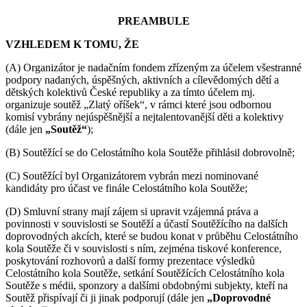
PREAMBULE
VZHLEDEM K TOMU, ŽE
(A) Organizátor je nadačním fondem zřízeným za účelem všestranné
podpory nadaných, úspěšných, aktivních a cílevědomých dětí a
dětských kolektivů České republiky a za tímto účelem mj.
organizuje soutěž „Zlatý oříšek“, v rámci které jsou odbornou
komisí vybrány nejúspěšnější a nejtalentovanější děti a kolektivy
(dále jen
„Soutěž“
);
(B) Soutěžící se do Celostátního kola Soutěže přihlásil dobrovolně;
(C) Soutěžící byl Organizátorem vybrán mezi nominované
kandidáty pro účast ve finále Celostátního kola Soutěže;
(D) Smluvní strany mají zájem si upravit vzájemná práva a
povinnosti v souvislosti se Soutěží a účastí Soutěžícího na dalších
doprovodných akcích, které se budou konat v průběhu Celostátního
kola Soutěže či v souvislosti s ním, zejména tiskové konference,
poskytování rozhovorů a další formy prezentace výsledků
Celostátního kola Soutěže, setkání Soutěžících Celostátního kola
Soutěže s médii, sponzory a dalšími obdobnými subjekty, kteří na
Soutěž přispívají či ji jinak podporují (dále jen
„Doprovodné