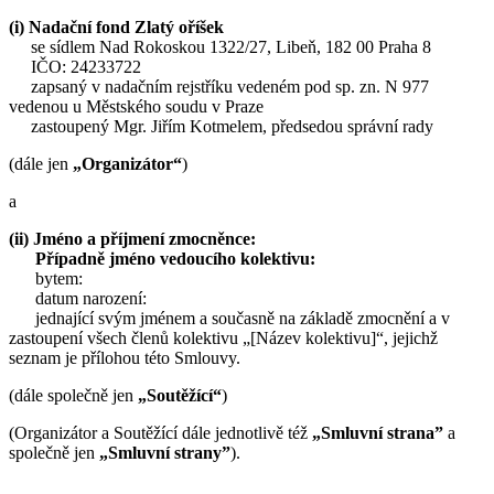
(i) Nadační fond Zlatý oříšek
se sídlem Nad Rokoskou 1322/27, Libeň, 182 00 Praha 8
IČO: 24233722
zapsaný v nadačním rejstříku vedeném pod sp. zn. N 977
vedenou u Městského soudu v Praze
zastoupený Mgr. Jiřím Kotmelem, předsedou správní rady
(dále jen
„Organizátor“
)
a
(ii) Jméno a příjmení zmocněnce:
Případně jméno vedoucího kolektivu:
bytem:
datum narození:
jednající svým jménem a současně na základě zmocnění a v
zastoupení všech členů kolektivu „[Název kolektivu]“, jejichž
seznam je přílohou této Smlouvy.
(dále společně jen
„Soutěžící“
)
(Organizátor a Soutěžící dále jednotlivě též
„Smluvní strana”
a
společně jen
„Smluvní strany”
).