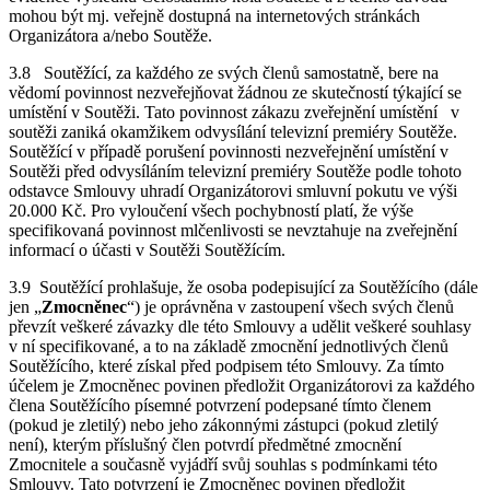
mohou být mj. veřejně dostupná na internetových stránkách
Organizátora a/nebo Soutěže.
3.8 Soutěžící, za každého ze svých členů samostatně, bere na
vědomí povinnost nezveřejňovat žádnou ze skutečností týkající se
umístění v Soutěži. Tato povinnost zákazu zveřejnění umístění v
soutěži zaniká okamžikem odvysílání televizní premiéry Soutěže.
Soutěžící v případě porušení povinnosti nezveřejnění umístění v
Soutěži před odvysíláním televizní premiéry Soutěže podle tohoto
odstavce Smlouvy uhradí Organizátorovi smluvní pokutu ve výši
20.000 Kč. Pro vyloučení všech pochybností platí, že výše
specifikovaná povinnost mlčenlivosti se nevztahuje na zveřejnění
informací o účasti v Soutěži Soutěžícím.
3.9 Soutěžící prohlašuje, že osoba podepisující za Soutěžícího (dále
jen „
Zmocněnec
“) je oprávněna v zastoupení všech svých členů
převzít veškeré závazky dle této Smlouvy a udělit veškeré souhlasy
v ní specifikované, a to na základě zmocnění jednotlivých členů
Soutěžícího, které získal před podpisem této Smlouvy. Za tímto
účelem je Zmocněnec povinen předložit Organizátorovi za každého
člena Soutěžícího písemné potvrzení podepsané tímto členem
(pokud je zletilý) nebo jeho zákonnými zástupci (pokud zletilý
není), kterým příslušný člen potvrdí předmětné zmocnění
Zmocnitele a současně vyjádří svůj souhlas s podmínkami této
Smlouvy. Tato potvrzení je Zmocněnec povinen předložit