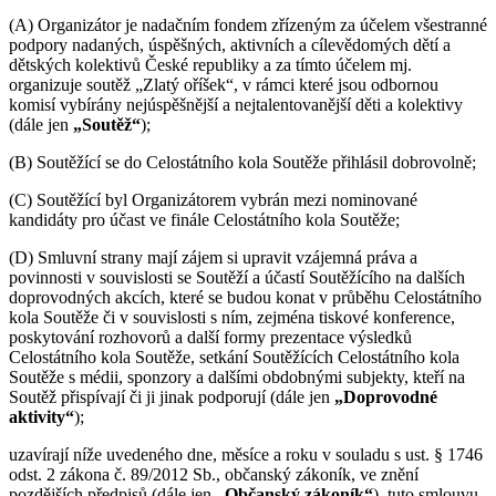
(A) Organizátor je nadačním fondem zřízeným za účelem všestranné
podpory nadaných, úspěšných, aktivních a cílevědomých dětí a
dětských kolektivů České republiky a za tímto účelem mj.
organizuje soutěž „Zlatý oříšek“, v rámci které jsou odbornou
komisí vybírány nejúspěšnější a nejtalentovanější děti a kolektivy
(dále jen
„Soutěž“
);
(B) Soutěžící se do Celostátního kola Soutěže přihlásil dobrovolně;
(C) Soutěžící byl Organizátorem vybrán mezi nominované
kandidáty pro účast ve finále Celostátního kola Soutěže;
(D) Smluvní strany mají zájem si upravit vzájemná práva a
povinnosti v souvislosti se Soutěží a účastí Soutěžícího na dalších
doprovodných akcích, které se budou konat v průběhu Celostátního
kola Soutěže či v souvislosti s ním, zejména tiskové konference,
poskytování rozhovorů a další formy prezentace výsledků
Celostátního kola Soutěže, setkání Soutěžících Celostátního kola
Soutěže s médii, sponzory a dalšími obdobnými subjekty, kteří na
Soutěž přispívají či ji jinak podporují (dále jen
„Doprovodné
aktivity“
);
uzavírají níže uvedeného dne, měsíce a roku v souladu s ust. § 1746
odst. 2 zákona č. 89/2012 Sb., občanský zákoník, ve znění
pozdějších předpisů (dále jen
„Občanský zákoník“
), tuto smlouvu