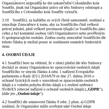
Organizátorovi nejpozději ke dni uskutečnění Celostátního kola
Soutěže, jinak má Organizátor právo od této Smlouvy odstoupit a
Soutěžícího z Celostátního kola Soutěže vyloučit.
3.10
Soutěžící, za každého ze svých členů samostatně, souhlasí a
zmocňuje Zmocněnce k tomu, aby za Soutěžícího činil veškerá
právní jednání, plnil veškeré povinnosti týkající se Soutěžícího jako
celku a byl kontaktní osobou vůči Organizátorovi nebo pověřeným
či spolupracujícím osobám. Změna osoby zmocněné Soutěžícím dle
tohoto článku je možná pouze se souhlasem ostatních Smluvních
stran.
4. OSOBNÍ ÚDAJE
4.1 Soutěžící bere na vědomí, že v rámci plnění dle této Smlouvy
dochází ze strany Organizátora ke zpracovávání osobních údajů
Soutěžícího ve smyslu článku 4 odst. 1 nařízení Evropského
parlamentu a Rady (EU) 2016/679 ze dne 27. dubna 2016 o
ochraně fyzických osob v souvislosti se zpracováním osobních
údajů a o volném pohybu těchto údajů a o zrušení směrnice
95/46/ES (obecné nařízení o ochraně osobních údajů) („
GDPR
“),
(dále jen „
Osobní
údaje
“).
4.2 Soutěžící dle ustanovení článku 9 odst. 2 písm. a) GDPR
souhlasí, že Organizátor může uveřejnit také Osobní údaje