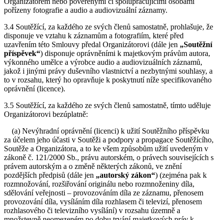
Organizátorem nebo pověřenými či spolupracujícími osobami
pořízeny fotografie a audio a audiovizuální záznamy.
3.4 Soutěžící, za každého ze svých členů samostatně, prohlašuje, že
disponuje ve vztahu k záznamům a fotografiím, které před
uzavřením této Smlouvy předal Organizátorovi (dále jen
„Soutěžní
příspěvek“
) disponuje oprávněními k majetkovým právům autora,
výkonného umělce a výrobce audio a audiovizuálních záznamů,
jakož i jinými právy duševního vlastnictví a nezbytnými souhlasy, a
to v rozsahu, který ho opravňuje k poskytnutí níže specifikovaného
oprávnění (licence).
3.5 Soutěžící, za každého ze svých členů samostatně, tímto uděluje
Organizátorovi bezúplatně:
(a) Nevýhradní oprávnění (licenci) k užití Soutěžního příspěvku
za účelem jeho účasti v Soutěži a podpory a propagace Soutěžícího,
Soutěže a Organizátora, a to ke všem způsobům užití uvedeným v
zákoně č. 121/2000 Sb., právu autorském, o právech souvisejících s
právem autorským a o změně některých zákonů, ve znění
pozdějších předpisů (dále jen
„autorský zákon“
) (zejména pak k
rozmnožování, rozšiřování originálu nebo rozmnoženiny díla,
sdělování veřejnosti – provozováním díla ze záznamu, přenosem
provozování díla, vysíláním díla rozhlasem či televizí, přenosem
rozhlasového či televizního vysílání) v rozsahu územně a
množstevně neomezeném po dobu trvání majetkových práv k