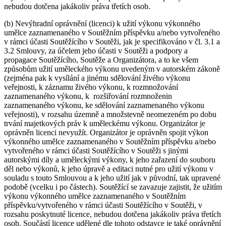
nebudou dotčena jakákoliv práva třetích osob.
(b) Nevýhradní oprávnění (licenci) k užití výkonu výkonného
umělce zaznamenaného v Soutěžním příspěvku a/nebo vytvořeného
v rámci účasti Soutěžícího v Soutěži, jak je specifikováno v čl. 3.1 a
3.2 Smlouvy, za účelem jeho účasti v Soutěži a podpory a
propagace Soutěžícího, Soutěže a Organizátora, a to ke všem
způsobům užití uměleckého výkonu uvedeným v autorském zákoně
(zejména pak k vysílání a jinému sdělování živého výkonu
veřejnosti, k záznamu živého výkonu, k rozmnožování
zaznamenaného výkonu, k rozšiřování rozmnoženin
zaznamenaného výkonu, ke sdělování zaznamenaného výkonu
veřejnosti), v rozsahu územně a množstevně neomezeném po dobu
trvání majetkových práv k uměleckému výkonu. Organizátor je
oprávněn licenci nevyužít. Organizátor je oprávněn spojit výkon
výkonného umělce zaznamenaného v Soutěžním příspěvku a/nebo
vytvořeného v rámci účasti Soutěžícího v Soutěži s jinými
autorskými díly a uměleckými výkony, k jeho zařazení do souboru
děl nebo výkonů, k jeho úpravě a editaci nutné pro užití výkonu v
souladu s touto Smlouvou a k jeho užití jak v původní, tak upravené
podobě (vcelku i po částech). Soutěžící se zavazuje zajistit, že užitím
výkonu výkonného umělce zaznamenaného v Soutěžním
příspěvku/vytvořeného v rámci účasti Soutěžícího v Soutěži, v
rozsahu poskytnuté licence, nebudou dotčena jakákoliv práva třetích
osob. Součástí licence udělené dle tohoto odstavce je také oprávnění