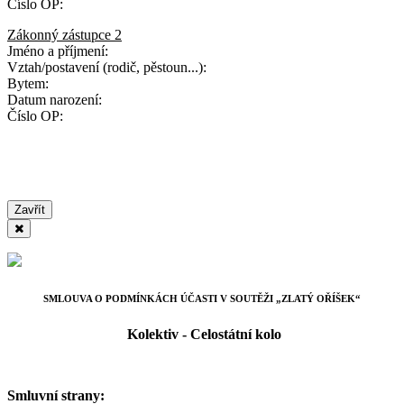
Číslo OP:
Zákonný zástupce 2
Jméno a příjmení:
Vztah/postavení (rodič, pěstoun...):
Bytem:
Datum narození:
Číslo OP:
Zavřít
SMLOUVA O PODMÍNKÁCH ÚČASTI V SOUTĚŽI „ZLATÝ OŘÍŠEK“
Kolektiv - Celostátní kolo
Smluvní strany: