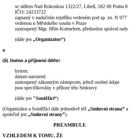
se sídlem Nad Rokoskou 1322/27, Libeň, 182 00 Praha 8
IČO: 24233722
zapsaný v nadačním rejstříku vedeném pod sp. zn. N 977
vedenou u Městského soudu v Praze
zastoupený Mgr. Jiřím Kotmelem, předsedou správní rady
(dále jen
„Organizátor“)
a
(ii) Jméno a příjmení dítěte:
bytem:
datum narození:
zastoupený zákonným zástupcem, jehož osobní údaje
jsou specifikovány v příloze této Smlouvy
(dále jen
"Soutěžící“
)
(Organizátor a Soutěžící dále jednotlivě též
„Smluvní strana”
a
společně jen
„Smluvní strany”
).
PREAMBULE
VZHLEDEM K TOMU, ŽE