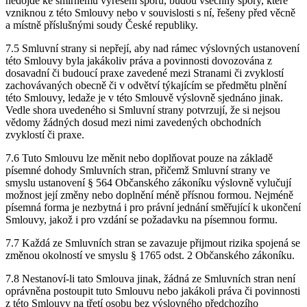
nedojde ke smírnému vyřešení sporu, budou všechny spory, které
vzniknou z této Smlouvy nebo v souvislosti s ní, řešeny před věcně
a místně příslušnými soudy České republiky.
7.5 Smluvní strany si nepřejí, aby nad rámec výslovných ustanovení
této Smlouvy byla jakákoliv práva a povinnosti dovozována z
dosavadní či budoucí praxe zavedené mezi Stranami či zvyklostí
zachovávaných obecně či v odvětví týkajícím se předmětu plnění
této Smlouvy, ledaže je v této Smlouvě výslovně sjednáno jinak.
Vedle shora uvedeného si Smluvní strany potvrzují, že si nejsou
vědomy žádných dosud mezi nimi zavedených obchodních
zvyklostí či praxe.
7.6 Tuto Smlouvu lze měnit nebo doplňovat pouze na základě
písemné dohody Smluvních stran, přičemž Smluvní strany ve
smyslu ustanovení § 564 Občanského zákoníku výslovně vylučují
možnost její změny nebo doplnění méně přísnou formou. Nejméně
písemná forma je nezbytná i pro právní jednání směřující k ukončení
Smlouvy, jakož i pro vzdání se požadavku na písemnou formu.
7.7 Každá ze Smluvních stran se zavazuje přijmout rizika spojená se
změnou okolností ve smyslu § 1765 odst. 2 Občanského zákoníku.
7.8 Nestanoví-li tato Smlouva jinak, žádná ze Smluvních stran není
oprávněna postoupit tuto Smlouvu nebo jakákoli práva či povinnosti
z této Smlouvy na třetí osobu bez výslovného předchozího