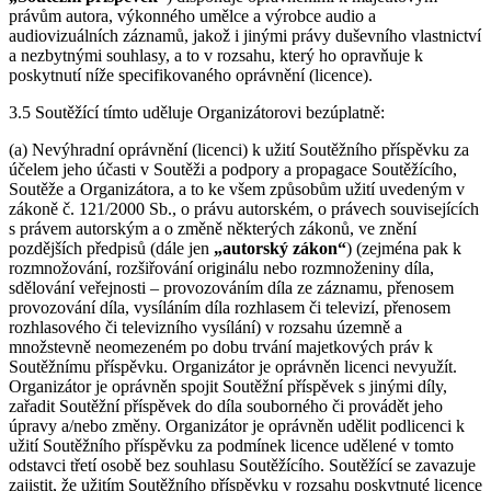
právům autora, výkonného umělce a výrobce audio a
audiovizuálních záznamů, jakož i jinými právy duševního vlastnictví
a nezbytnými souhlasy, a to v rozsahu, který ho opravňuje k
poskytnutí níže specifikovaného oprávnění (licence).
3.5 Soutěžící tímto uděluje Organizátorovi bezúplatně:
(a) Nevýhradní oprávnění (licenci) k užití Soutěžního příspěvku za
účelem jeho účasti v Soutěži a podpory a propagace Soutěžícího,
Soutěže a Organizátora, a to ke všem způsobům užití uvedeným v
zákoně č. 121/2000 Sb., o právu autorském, o právech souvisejících
s právem autorským a o změně některých zákonů, ve znění
pozdějších předpisů (dále jen
„autorský zákon“
) (zejména pak k
rozmnožování, rozšiřování originálu nebo rozmnoženiny díla,
sdělování veřejnosti – provozováním díla ze záznamu, přenosem
provozování díla, vysíláním díla rozhlasem či televizí, přenosem
rozhlasového či televizního vysílání) v rozsahu územně a
množstevně neomezeném po dobu trvání majetkových práv k
Soutěžnímu příspěvku. Organizátor je oprávněn licenci nevyužít.
Organizátor je oprávněn spojit Soutěžní příspěvek s jinými díly,
zařadit Soutěžní příspěvek do díla souborného či provádět jeho
úpravy a/nebo změny. Organizátor je oprávněn udělit podlicenci k
užití Soutěžního příspěvku za podmínek licence udělené v tomto
odstavci třetí osobě bez souhlasu Soutěžícího. Soutěžící se zavazuje
zajistit, že užitím Soutěžního příspěvku v rozsahu poskytnuté licence