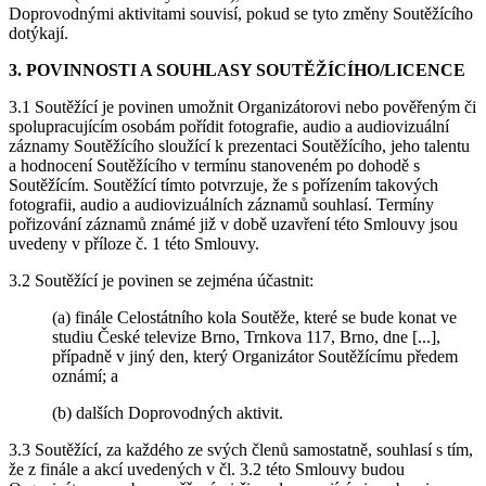
Doprovodnými aktivitami souvisí, pokud se tyto změny Soutěžícího
dotýkají.
3. POVINNOSTI A SOUHLASY SOUTĚŽÍCÍHO/LICENCE
3.1 Soutěžící je povinen umožnit Organizátorovi nebo pověřeným či
spolupracujícím osobám pořídit fotografie, audio a audiovizuální
záznamy Soutěžícího sloužící k prezentaci Soutěžícího, jeho talentu
a hodnocení Soutěžícího v termínu stanoveném po dohodě s
Soutěžícím. Soutěžící tímto potvrzuje, že s pořízením takových
fotografii, audio a audiovizuálních záznamů souhlasí. Termíny
pořizování záznamů známé již v době uzavření této Smlouvy jsou
uvedeny v příloze č. 1 této Smlouvy.
3.2 Soutěžící je povinen se zejména účastnit:
(a) finále Celostátního kola Soutěže, které se bude konat ve
studiu České televize Brno, Trnkova 117, Brno, dne [...],
případně v jiný den, který Organizátor Soutěžícímu předem
oznámí; a
(b) dalších Doprovodných aktivit.
3.3 Soutěžící, za každého ze svých členů samostatně, souhlasí s tím,
že z finále a akcí uvedených v čl. 3.2 této Smlouvy budou