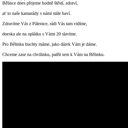
Bělince dnes přejeme hodně štěstí, zdraví,
ať to naše kamarády s námi stále baví.
Zdravíme Vás z Pálenice, rádi Vás tam vidíme,
dneska ale na oplátku s Vámi 20 slavíme.
Pro Bělinku buchty máme, jako dárek Vám je dáme.
Chceme zase na chvilinku, patřit sem k Vám na Bělinku.