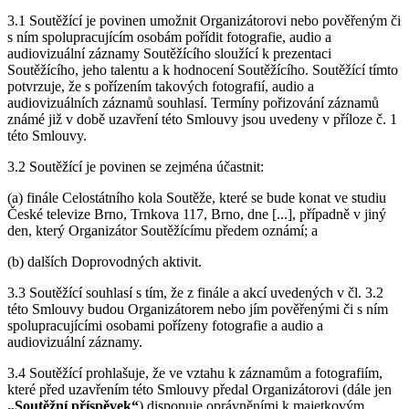
3.1 Soutěžící je povinen umožnit Organizátorovi nebo pověřeným či
s ním spolupracujícím osobám pořídit fotografie, audio a
audiovizuální záznamy Soutěžícího sloužící k prezentaci
Soutěžícího, jeho talentu a k hodnocení Soutěžícího. Soutěžící tímto
potvrzuje, že s pořízením takových fotografií, audio a
audiovizuálních záznamů souhlasí. Termíny pořizování záznamů
známé již v době uzavření této Smlouvy jsou uvedeny v příloze č. 1
této Smlouvy.
3.2 Soutěžící je povinen se zejména účastnit:
(a) finále Celostátního kola Soutěže, které se bude konat ve studiu
České televize Brno, Trnkova 117, Brno, dne [...], případně v jiný
den, který Organizátor Soutěžícímu předem oznámí; a
(b) dalších Doprovodných aktivit.
3.3 Soutěžící souhlasí s tím, že z finále a akcí uvedených v čl. 3.2
této Smlouvy budou Organizátorem nebo jím pověřenými či s ním
spolupracujícími osobami pořízeny fotografie a audio a
audiovizuální záznamy.
3.4 Soutěžící prohlašuje, že ve vztahu k záznamům a fotografiím,
které před uzavřením této Smlouvy předal Organizátorovi (dále jen
„Soutěžní příspěvek“
) disponuje oprávněními k majetkovým