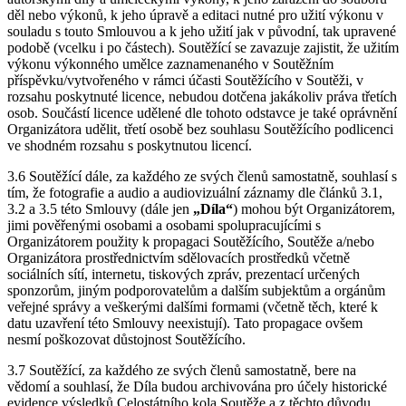
děl nebo výkonů, k jeho úpravě a editaci nutné pro užití výkonu v
souladu s touto Smlouvou a k jeho užití jak v původní, tak upravené
podobě (vcelku i po částech). Soutěžící se zavazuje zajistit, že užitím
výkonu výkonného umělce zaznamenaného v Soutěžním
příspěvku/vytvořeného v rámci účasti Soutěžícího v Soutěži, v
rozsahu poskytnuté licence, nebudou dotčena jakákoliv práva třetích
osob. Součástí licence udělené dle tohoto odstavce je také oprávnění
Organizátora udělit, třetí osobě bez souhlasu Soutěžícího podlicenci
ve shodném rozsahu s poskytnutou licencí.
3.6 Soutěžící dále, za každého ze svých členů samostatně, souhlasí s
tím, že fotografie a audio a audiovizuální záznamy dle článků 3.1,
3.2 a 3.5 této Smlouvy (dále jen
„Díla“
) mohou být Organizátorem,
jimi pověřenými osobami a osobami spolupracujícími s
Organizátorem použity k propagaci Soutěžícího, Soutěže a/nebo
Organizátora prostřednictvím sdělovacích prostředků včetně
sociálních sítí, internetu, tiskových zpráv, prezentací určených
sponzorům, jiným podporovatelům a dalším subjektům a orgánům
veřejné správy a veškerými dalšími formami (včetně těch, které k
datu uzavření této Smlouvy neexistují). Tato propagace ovšem
nesmí poškozovat důstojnost Soutěžícího.
3.7 Soutěžící, za každého ze svých členů samostatně, bere na
vědomí a souhlasí, že Díla budou archivována pro účely historické
evidence výsledků Celostátního kola Soutěže a z těchto důvodu