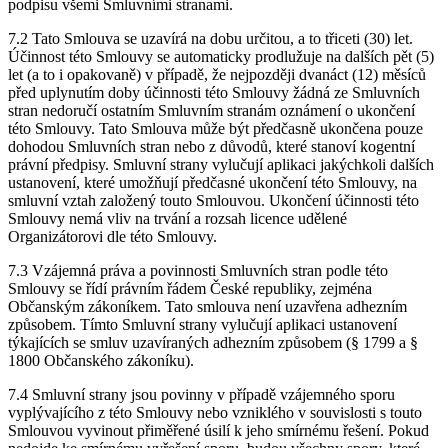
podpisu všemi Smluvními stranami.
7.2 Tato Smlouva se uzavírá na dobu určitou, a to třiceti (30) let.
Účinnost této Smlouvy se automaticky prodlužuje na dalších pět (5)
let (a to i opakovaně) v případě, že nejpozději dvanáct (12) měsíců
před uplynutím doby účinnosti této Smlouvy žádná ze Smluvních
stran nedoručí ostatním Smluvním stranám oznámení o ukončení
této Smlouvy. Tato Smlouva může být předčasně ukončena pouze
dohodou Smluvních stran nebo z důvodů, které stanoví kogentní
právní předpisy. Smluvní strany vylučují aplikaci jakýchkoli dalších
ustanovení, které umožňují předčasné ukončení této Smlouvy, na
smluvní vztah založený touto Smlouvou. Ukončení účinnosti této
Smlouvy nemá vliv na trvání a rozsah licence udělené
Organizátorovi dle této Smlouvy.
7.3 Vzájemná práva a povinnosti Smluvních stran podle této
Smlouvy se řídí právním řádem České republiky, zejména
Občanským zákoníkem. Tato smlouva není uzavřena adhezním
způsobem. Tímto Smluvní strany vylučují aplikaci ustanovení
týkajících se smluv uzavíraných adhezním způsobem (§ 1799 a §
1800 Občanského zákoníku).
7.4 Smluvní strany jsou povinny v případě vzájemného sporu
vyplývajícího z této Smlouvy nebo vzniklého v souvislosti s touto
Smlouvou vyvinout přiměřené úsilí k jeho smírnému řešení. Pokud