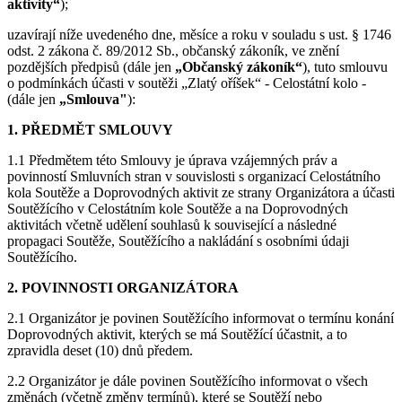
aktivity“
);
uzavírají níže uvedeného dne, měsíce a roku v souladu s ust. § 1746
odst. 2 zákona č. 89/2012 Sb., občanský zákoník, ve znění
pozdějších předpisů (dále jen
„Občanský zákoník“
), tuto smlouvu
o podmínkách účasti v soutěži „Zlatý oříšek“ - Celostátní kolo -
(dále jen
„Smlouva"
):
1. PŘEDMĚT SMLOUVY
1.1 Předmětem této Smlouvy je úprava vzájemných práv a
povinností Smluvních stran v souvislosti s organizací Celostátního
kola Soutěže a Doprovodných aktivit ze strany Organizátora a účasti
Soutěžícího v Celostátním kole Soutěže a na Doprovodných
aktivitách včetně udělení souhlasů k související a následné
propagaci Soutěže, Soutěžícího a nakládání s osobními údaji
Soutěžícího.
2. POVINNOSTI ORGANIZÁTORA
2.1 Organizátor je povinen Soutěžícího informovat o termínu konání
Doprovodných aktivit, kterých se má Soutěžící účastnit, a to
zpravidla deset (10) dnů předem.
2.2 Organizátor je dále povinen Soutěžícího informovat o všech
změnách (včetně změny termínů), které se Soutěží nebo