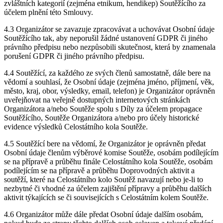
zvláštních kategorií (zejména etnikum, hendikep) Soutěžícího za
účelem plnění této Smlouvy.
4.3 Organizátor se zavazuje zpracovávat a uchovávat Osobní údaje
Soutěžícího tak, aby neporušil žádné ustanovení GDPR či jiného
právního předpisu nebo nezpůsobili skutečnost, která by znamenala
porušení GDPR či jiného právního předpisu.
4.4 Soutěžící, za každého ze svých členů samostatně, dále bere na
vědomí a souhlasí, že Osobní údaje (zejména jméno, příjmení, věk,
město, kraj, obor, výsledky, email, telefon) je Organizátor oprávněn
uveřejňovat na veřejně dostupných internetových stránkách
Organizátora a/nebo Soutěže spolu s Díly za účelem propagace
Soutěžícího, Soutěže Organizátora a/nebo pro účely historické
evidence výsledků Celostátního kola Soutěže.
4.5 Soutěžící bere na vědomí, že Organizátor je oprávněn předat
Osobní údaje členům výběrové komise Soutěže, osobám podílejícím
se na přípravě a průběhu finále Celostátního kola Soutěže, osobám
podílejícím se na přípravě a průběhu Doprovodných aktivit a
soutěží, které na Celostátního kolo Soutěž navazují nebo je-li to
nezbytné či vhodné za účelem zajištění přípravy a průběhu dalších
aktivit týkajících se či souvisejících s Celostátním kolem Soutěže.
4.6 Organizátor může dále předat Osobní údaje dalším osobám,