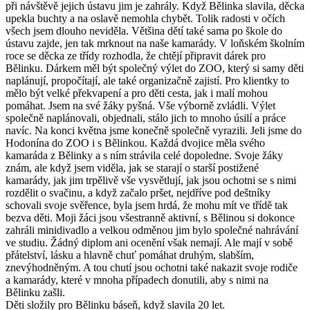
při návštěvě jejich ústavu jim je zahrály. Když Bělinka slavila, děcka
upekla buchty a na oslavě nemohla chybět. Tolik radosti v očích
všech jsem dlouho neviděla. Většina dětí také sama po škole do
ústavu zajde, jen tak mrknout na naše kamarády. V loňském školním
roce se děcka ze třídy rozhodla, že chtějí připravit dárek pro
Bělinku. Dárkem měl být společný výlet do ZOO, který si samy děti
naplánují, propočítají, ale také organizačně zajistí. Pro klientky to
mělo být velké překvapení a pro děti cesta, jak i malí mohou
pomáhat. Jsem na své žáky pyšná. Vše výborně zvládli. Výlet
společně naplánovali, objednali, stálo jich to mnoho úsilí a práce
navíc. Na konci května jsme konečně společně vyrazili. Jeli jsme do
Hodonína do ZOO i s Bělinkou. Každá dvojice měla svého
kamaráda z Bělinky a s ním strávila celé dopoledne. Svoje žáky
znám, ale když jsem viděla, jak se starají o starší postižené
kamarády, jak jim trpělivě vše vysvětlují, jak jsou ochotni se s nimi
rozdělit o svačinu, a když začalo pršet, nejdříve pod deštníky
schovali svoje svěřence, byla jsem hrdá, že mohu mít ve třídě tak
bezva děti. Moji žáci jsou všestranně aktivní, s Bělinou si dokonce
zahráli minidivadlo a velkou odměnou jim bylo společné nahrávání
ve studiu. Žádný diplom ani ocenění však nemají. Ale mají v sobě
přátelství, lásku a hlavně chuť pomáhat druhým, slabším,
znevýhodněným. A tou chutí jsou ochotni také nakazit svoje rodiče
a kamarády, které v mnoha případech donutili, aby s nimi na
Bělinku zašli.
Děti složily pro Bělinku báseň, když slavila 20 let.