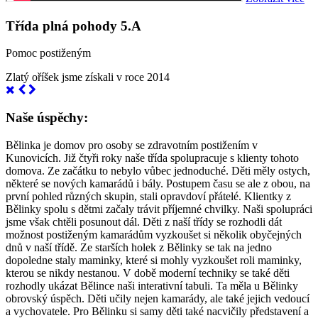
Třída plná pohody 5.A
Pomoc postiženým
Zlatý oříšek jsme získali v roce 2014
Naše úspěchy:
Bělinka je domov pro osoby se zdravotním postižením v
Kunovicích. Již čtyři roky naše třída spolupracuje s klienty tohoto
domova. Ze začátku to nebylo vůbec jednoduché. Děti měly ostych,
některé se nových kamarádů i bály. Postupem času se ale z obou, na
první pohled různých skupin, stali opravdoví přátelé. Klientky z
Bělinky spolu s dětmi začaly trávit příjemné chvilky. Naši spolupráci
jsme však chtěli posunout dál. Děti z naší třídy se rozhodli dát
možnost postiženým kamarádům vyzkoušet si několik obyčejných
dnů v naší třídě. Ze starších holek z Bělinky se tak na jedno
dopoledne staly maminky, které si mohly vyzkoušet roli maminky,
kterou se nikdy nestanou. V době moderní techniky se také děti
rozhodly ukázat Bělince naši interativní tabuli. Ta měla u Bělinky
obrovský úspěch. Děti učily nejen kamarády, ale také jejich vedoucí
a vychovatele. Pro Bělinku si samy děti také nacvičily představení a