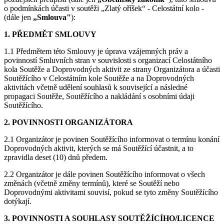
o podmínkách účasti v soutěži „Zlatý oříšek“ - Celostátní kolo -
(dále jen
„Smlouva"
):
1. PŘEDMĚT SMLOUVY
1.1 Předmětem této Smlouvy je úprava vzájemných práv a
povinností Smluvních stran v souvislosti s organizací Celostátního
kola Soutěže a Doprovodných aktivit ze strany Organizátora a účasti
Soutěžícího v Celostátním kole Soutěže a na Doprovodných
aktivitách včetně udělení souhlasů k související a následné
propagaci Soutěže, Soutěžícího a nakládání s osobními údaji
Soutěžícího.
2. POVINNOSTI ORGANIZÁTORA
2.1 Organizátor je povinen Soutěžícího informovat o termínu konání
Doprovodných aktivit, kterých se má Soutěžící účastnit, a to
zpravidla deset (10) dnů předem.
2.2 Organizátor je dále povinen Soutěžícího informovat o všech
změnách (včetně změny termínů), které se Soutěží nebo
Doprovodnými aktivitami souvisí, pokud se tyto změny Soutěžícího
dotýkají.
3. POVINNOSTI A SOUHLASY SOUTĚŽÍCÍHO/LICENCE