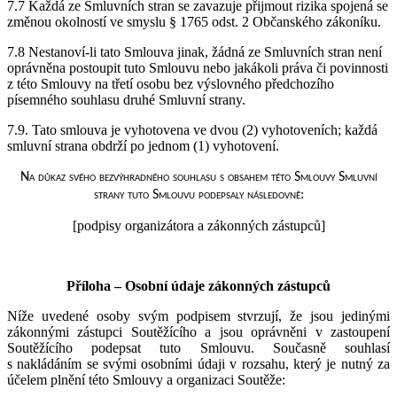
7.7 Každá ze Smluvních stran se zavazuje přijmout rizika spojená se
změnou okolností ve smyslu § 1765 odst. 2 Občanského zákoníku.
7.8 Nestanoví-li tato Smlouva jinak, žádná ze Smluvních stran není
oprávněna postoupit tuto Smlouvu nebo jakákoli práva či povinnosti
z této Smlouvy na třetí osobu bez výslovného předchozího
písemného souhlasu druhé Smluvní strany.
7.9. Tato smlouva je vyhotovena ve dvou (2) vyhotoveních; každá
smluvní strana obdrží po jednom (1) vyhotovení.
Na důkaz svého bezvýhradného souhlasu s obsahem této Smlouvy Smluvní
strany tuto Smlouvu podepsaly následovně:
[podpisy organizátora a zákonných zástupců]
Příloha – Osobní údaje zákonných zástupců
Níže uvedené osoby svým podpisem stvrzují, že jsou jedinými
zákonnými zástupci Soutěžícího a jsou oprávněni v zastoupení
Soutěžícího podepsat tuto Smlouvu. Současně souhlasí
s nakládáním se svými osobními údaji v rozsahu, který je nutný za
účelem plnění této Smlouvy a organizaci Soutěže: