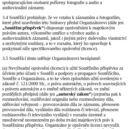
spolupracujícími osobami pořízeny fotografie a audio a
audiovizuální záznamy.
3.4 Soutěžící prohlašuje, že ve vztahu k záznamům a fotografiím,
které před uzavřením této Smlouvy předal Organizátorovi (dále jen
„Soutěžní příspěvek“
) disponuje oprávněními k majetkovým
právům autora, výkonného umělce a výrobce audio a
audiovizuálních záznamů, jakož i jinými právy duševního vlastnictví
a nezbytnými souhlasy, a to v rozsahu, který ho opravňuje k
poskytnutí níže specifikovaného oprávnění (licence).
3.5 Soutěžící tímto uděluje Organizátorovi bezúplatně:
(a) Nevýhradní oprávnění (licenci) k užití Soutěžního příspěvku za
účelem jeho účasti v Soutěži a podpory a propagace Soutěžícího,
Soutěže a Organizátora, a to ke všem způsobům užití uvedeným v
zákoně č. 121/2000 Sb., o právu autorském, o právech souvisejících
s právem autorským a o změně některých zákonů, ve znění
pozdějších předpisů (dále jen
„autorský zákon“
) (zejména pak k
rozmnožování, rozšiřování originálu nebo rozmnoženiny díla,
sdělování veřejnosti – provozováním díla ze záznamu, přenosem
provozování díla, vysíláním díla rozhlasem či televizí, přenosem
rozhlasového či televizního vysílání) v rozsahu územně a
množstevně neomezeném po dobu trvání majetkových práv k
Soutěžnímu příspěvku. Organizátor je oprávněn licenci nevyužít.