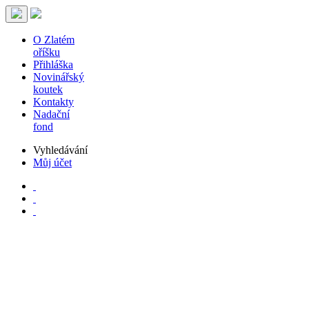
O Zlatém
oříšku
Přihláška
Novinářský
koutek
Kontakty
Nadační
fond
Vyhledávání
Můj účet