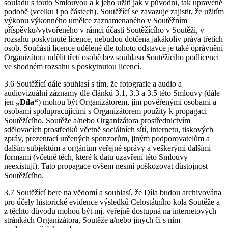
souladu s touto Smlouvou a k jeho užití jak v původní, tak upravené
podobě (vcelku i po částech). Soutěžící se zavazuje zajistit, že užitím
výkonu výkonného umělce zaznamenaného v Soutěžním
příspěvku/vytvořeného v rámci účasti Soutěžícího v Soutěži, v
rozsahu poskytnuté licence, nebudou dotčena jakákoliv práva třetích
osob. Součástí licence udělené dle tohoto odstavce je také oprávnění
Organizátora udělit třetí osobě bez souhlasu Soutěžícího podlicenci
ve shodném rozsahu s poskytnutou licencí.
3.6 Soutěžící dále souhlasí s tím, že fotografie a audio a
audiovizuální záznamy dle článků 3.1, 3.3 a 3.5 této Smlouvy (dále
jen
„Díla“
) mohou být Organizátorem, jím pověřenými osobami a
osobami spolupracujícími s Organizátorem použity k propagaci
Soutěžícího, Soutěže a/nebo Organizátora prostřednictvím
sdělovacích prostředků včetně sociálních sítí, internetu, tiskových
zpráv, prezentací určených sponzorům, jiným podporovatelům a
dalším subjektům a orgánům veřejné správy a veškerými dalšími
formami (včetně těch, které k datu uzavření této Smlouvy
neexistují). Tato propagace ovšem nesmí poškozovat důstojnost
Soutěžícího.
3.7 Soutěžící bere na vědomí a souhlasí, že Díla budou archivována
pro účely historické evidence výsledků Celostátního kola Soutěže a
z těchto důvodu mohou být mj. veřejně dostupná na internetových
stránkách Organizátora, Soutěže a/nebo jiných či s ním