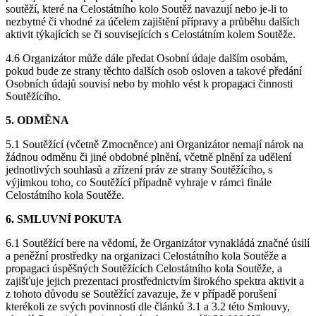
soutěží, které na Celostátního kolo Soutěž navazují nebo je-li to
nezbytné či vhodné za účelem zajištění přípravy a průběhu dalších
aktivit týkajících se či souvisejících s Celostátním kolem Soutěže.
4.6 Organizátor může dále předat Osobní údaje dalším osobám,
pokud bude ze strany těchto dalších osob osloven a takové předání
Osobních údajů souvisí nebo by mohlo vést k propagaci činnosti
Soutěžícího.
5. ODMĚNA
5.1 Soutěžící (včetně Zmocněnce) ani Organizátor nemají nárok na
žádnou odměnu či jiné obdobné plnění, včetně plnění za udělení
jednotlivých souhlasů a zřízení práv ze strany Soutěžícího, s
výjimkou toho, co Soutěžící případně vyhraje v rámci finále
Celostátního kola Soutěže.
6. SMLUVNÍ POKUTA
6.1 Soutěžící bere na vědomí, že Organizátor vynakládá značné úsilí
a peněžní prostředky na organizaci Celostátního kola Soutěže a
propagaci úspěšných Soutěžících Celostátního kola Soutěže, a
zajišťuje jejich prezentaci prostřednictvím širokého spektra aktivit a
z tohoto důvodu se Soutěžící zavazuje, že v případě porušení
kterékoli ze svých povinností dle článků 3.1 a 3.2 této Smlouvy,