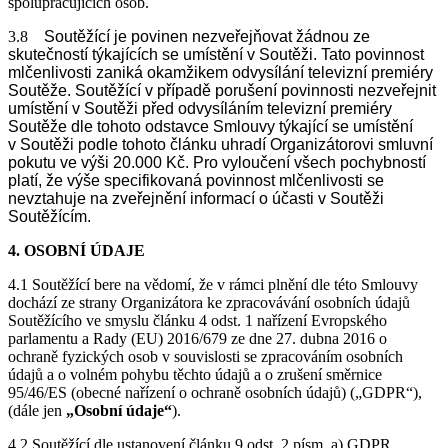
spolupracujících osob.
3.8
Soutěžící je povinen nezveřejňovat žádnou ze
skutečností týkajících se umístění v Soutěži. Tato povinnost
mlčenlivosti zaniká okamžikem odvysílání televizní premiéry
Soutěže. Soutěžící v případě porušení povinnosti nezveřejnit
umístění v Soutěži před odvysíláním televizní premiéry
Soutěže dle tohoto odstavce Smlouvy týkající se umístění
v Soutěži podle tohoto článku uhradí Organizátorovi smluvní
pokutu ve výši 20.000 Kč. Pro vyloučení všech pochybností
platí, že výše specifikovaná povinnost mlčenlivosti se
nevztahuje na zveřejnění informací o účasti v Soutěži
Soutěžícím.
4. OSOBNÍ ÚDAJE
4.1 Soutěžící bere na vědomí, že v rámci plnění dle této Smlouvy
dochází ze strany Organizátora ke zpracovávání osobních údajů
Soutěžícího ve smyslu článku 4 odst. 1 nařízení Evropského
parlamentu a Rady (EU) 2016/679 ze dne 27. dubna 2016 o
ochraně fyzických osob v souvislosti se zpracováním osobních
údajů a o volném pohybu těchto údajů a o zrušení směrnice
95/46/ES (obecné nařízení o ochraně osobních údajů) („GDPR“),
(dále jen
„Osobní údaje“
).
4.2 Soutěžící dle ustanovení článku 9 odst. 2 písm. a) GDPR