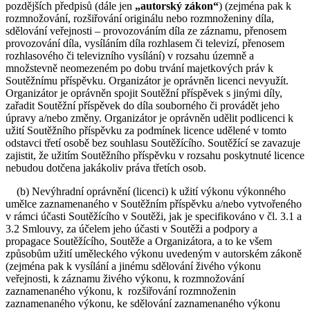
pozdějších předpisů (dále jen
„autorský zákon“
) (zejména pak k
rozmnožování, rozšiřování originálu nebo rozmnoženiny díla,
sdělování veřejnosti – provozováním díla ze záznamu, přenosem
provozování díla, vysíláním díla rozhlasem či televizí, přenosem
rozhlasového či televizního vysílání) v rozsahu územně a
množstevně neomezeném po dobu trvání majetkových práv k
Soutěžnímu příspěvku. Organizátor je oprávněn licenci nevyužít.
Organizátor je oprávněn spojit Soutěžní příspěvek s jinými díly,
zařadit Soutěžní příspěvek do díla souborného či provádět jeho
úpravy a/nebo změny. Organizátor je oprávněn udělit podlicenci k
užití Soutěžního příspěvku za podmínek licence udělené v tomto
odstavci třetí osobě bez souhlasu Soutěžícího. Soutěžící se zavazuje
zajistit, že užitím Soutěžního příspěvku v rozsahu poskytnuté licence
nebudou dotčena jakákoliv práva třetích osob.
(b) Nevýhradní oprávnění (licenci) k užití výkonu výkonného
umělce zaznamenaného v Soutěžním příspěvku a/nebo vytvořeného
v rámci účasti Soutěžícího v Soutěži, jak je specifikováno v čl. 3.1 a
3.2 Smlouvy, za účelem jeho účasti v Soutěži a podpory a
propagace Soutěžícího, Soutěže a Organizátora, a to ke všem
způsobům užití uměleckého výkonu uvedeným v autorském zákoně
(zejména pak k vysílání a jinému sdělování živého výkonu
veřejnosti, k záznamu živého výkonu, k rozmnožování
zaznamenaného výkonu, k rozšiřování rozmnoženin
zaznamenaného výkonu, ke sdělování zaznamenaného výkonu