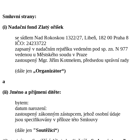
Smluvní strany:
(i) Nadační fond Zlatý oříšek
se sídlem Nad Rokoskou 1322/27, Libeň, 182 00 Praha 8
IČO: 24233722
zapsaný v nadačním rejstříku vedeném pod sp. zn. N 977
vedenou u Městského soudu v Praze
zastoupený Mgr. Jiřím Kotmelem, předsedou správní rady
(dále jen
„Organizátor“)
a
(ii) Jméno a příjmení dítěte:
bytem:
datum narození:
zastoupený zákonným zástupcem, jehož osobní údaje
jsou specifikovány v příloze této Smlouvy
(dále jen
"Soutěžící“
)