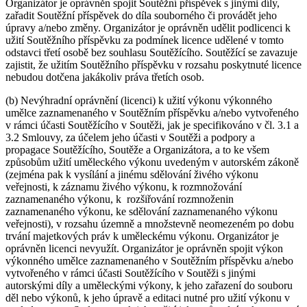
Organizátor je oprávněn spojit Soutěžní příspěvek s jinými díly,
zařadit Soutěžní příspěvek do díla souborného či provádět jeho
úpravy a/nebo změny. Organizátor je oprávněn udělit podlicenci k
užití Soutěžního příspěvku za podmínek licence udělené v tomto
odstavci třetí osobě bez souhlasu Soutěžícího. Soutěžící se zavazuje
zajistit, že užitím Soutěžního příspěvku v rozsahu poskytnuté licence
nebudou dotčena jakákoliv práva třetích osob.
(b) Nevýhradní oprávnění (licenci) k užití výkonu výkonného
umělce zaznamenaného v Soutěžním příspěvku a/nebo vytvořeného
v rámci účasti Soutěžícího v Soutěži, jak je specifikováno v čl. 3.1 a
3.2 Smlouvy, za účelem jeho účasti v Soutěži a podpory a
propagace Soutěžícího, Soutěže a Organizátora, a to ke všem
způsobům užití uměleckého výkonu uvedeným v autorském zákoně
(zejména pak k vysílání a jinému sdělování živého výkonu
veřejnosti, k záznamu živého výkonu, k rozmnožování
zaznamenaného výkonu, k rozšiřování rozmnoženin
zaznamenaného výkonu, ke sdělování zaznamenaného výkonu
veřejnosti), v rozsahu územně a množstevně neomezeném po dobu
trvání majetkových práv k uměleckému výkonu. Organizátor je
oprávněn licenci nevyužít. Organizátor je oprávněn spojit výkon
výkonného umělce zaznamenaného v Soutěžním příspěvku a/nebo
vytvořeného v rámci účasti Soutěžícího v Soutěži s jinými
autorskými díly a uměleckými výkony, k jeho zařazení do souboru
děl nebo výkonů, k jeho úpravě a editaci nutné pro užití výkonu v