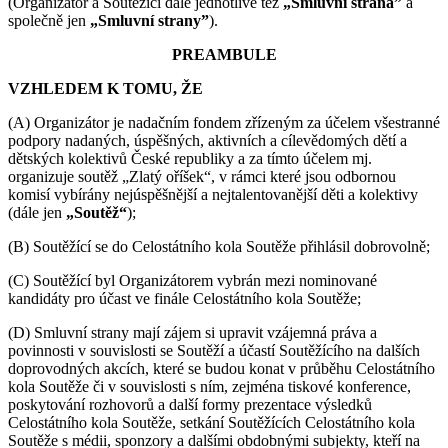
(Organizátor a Soutěžící dále jednotlivě též
„Smluvní strana”
a
společně jen
„Smluvní strany”
).
PREAMBULE
VZHLEDEM K TOMU, ŽE
(A) Organizátor je nadačním fondem zřízeným za účelem všestranné
podpory nadaných, úspěšných, aktivních a cílevědomých dětí a
dětských kolektivů České republiky a za tímto účelem mj.
organizuje soutěž „Zlatý oříšek“, v rámci které jsou odbornou
komisí vybírány nejúspěšnější a nejtalentovanější děti a kolektivy
(dále jen
„Soutěž“
);
(B) Soutěžící se do Celostátního kola Soutěže přihlásil dobrovolně;
(C) Soutěžící byl Organizátorem vybrán mezi nominované
kandidáty pro účast ve finále Celostátního kola Soutěže;
(D) Smluvní strany mají zájem si upravit vzájemná práva a
povinnosti v souvislosti se Soutěží a účastí Soutěžícího na dalších
doprovodných akcích, které se budou konat v průběhu Celostátního
kola Soutěže či v souvislosti s ním, zejména tiskové konference,
poskytování rozhovorů a další formy prezentace výsledků
Celostátního kola Soutěže, setkání Soutěžících Celostátního kola
Soutěže s médii, sponzory a dalšími obdobnými subjekty, kteří na