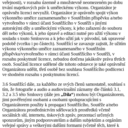
veřejnosti), v rozsahu územně a množstevně neomezeném po dobu
trvání majetkových práv k uměleckému výkonu. Organizátor je
oprávněn licenci nevyužít. Organizátor je oprávněn spojit výkon
výkonného umělce zaznamenaného v Soutěžním příspěvku a/nebo
vytvořeného v rámci účasti Soutěžícího v Soutěži s jinými
autorskými díly a uměleckými výkony, k jeho zařazení do souboru
děl nebo výkonů, k jeho úpravě a editaci nutné pro užití výkonu v
souladu s touto Smlouvou a k jeho užití jak v původní, tak upravené
podobě (vcelku i po částech). Soutěžící se zavazuje zajistit, že užitím
výkonu výkonného umělce zaznamenaného v Soutěžním
příspěvku/vytvořeného v rámci účasti Soutěžícího v Soutěži, v
rozsahu poskytnuté licence, nebudou dotčena jakákoliv práva třetích
osob. Součástí licence udělené dle tohoto odstavce je také oprávnění
Organizátora udělit, třetí osobě bez souhlasu Soutěžícího podlicenci
ve shodném rozsahu s poskytnutou licencí.
3.6 Soutěžící dále, za každého ze svých členů samostatně, souhlasí s
tím, že fotografie a audio a audiovizuální záznamy dle článků 3.1,
3.2 a 3.5 této Smlouvy (dále jen
„Díla“
) mohou být Organizátorem,
jimi pověřenými osobami a osobami spolupracujícími s
Organizátorem použity k propagaci Soutěžícího, Soutěže a/nebo
Organizátora prostřednictvím sdělovacích prostředků včetně
sociálních sítí, internetu, tiskových zpráv, prezentací určených
sponzorům, jiným podporovatelům a dalším subjektům a orgánům
veřejné správy a veškerými dalšími formami (včetně těch, které k