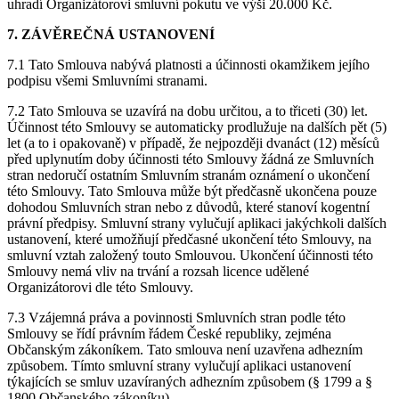
uhradí Organizátorovi smluvní pokutu ve výši 20.000 Kč.
7. ZÁVĚREČNÁ USTANOVENÍ
7.1 Tato Smlouva nabývá platnosti a účinnosti okamžikem jejího
podpisu všemi Smluvními stranami.
7.2 Tato Smlouva se uzavírá na dobu určitou, a to třiceti (30) let.
Účinnost této Smlouvy se automaticky prodlužuje na dalších pět (5)
let (a to i opakovaně) v případě, že nejpozději dvanáct (12) měsíců
před uplynutím doby účinnosti této Smlouvy žádná ze Smluvních
stran nedoručí ostatním Smluvním stranám oznámení o ukončení
této Smlouvy. Tato Smlouva může být předčasně ukončena pouze
dohodou Smluvních stran nebo z důvodů, které stanoví kogentní
právní předpisy. Smluvní strany vylučují aplikaci jakýchkoli dalších
ustanovení, které umožňují předčasné ukončení této Smlouvy, na
smluvní vztah založený touto Smlouvou. Ukončení účinnosti této
Smlouvy nemá vliv na trvání a rozsah licence udělené
Organizátorovi dle této Smlouvy.
7.3 Vzájemná práva a povinnosti Smluvních stran podle této
Smlouvy se řídí právním řádem České republiky, zejména
Občanským zákoníkem. Tato smlouva není uzavřena adhezním
způsobem. Tímto smluvní strany vylučují aplikaci ustanovení
týkajících se smluv uzavíraných adhezním způsobem (§ 1799 a §
1800 Občanského zákoníku).