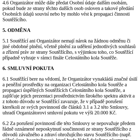
4.6 Organizátor může dále předat Osobní údaje dalším osobám,
pokud bude ze strany těchto dalších osob osloven a takové předání
Osobních údajů souvisí nebo by mohlo vést k propagaci činnosti
Soutěžícího.
5. ODMĚNA
5.1 Soutěžící ani Organizátor nemají nárok na žádnou odměnu či
jiné obdobné plnění, včetně plnění za udělení jednotlivých souhlasů
a zřízení práv ze strany Soutěžícího, s výjimkou toho, co Soutěžící
případně vyhraje v rámci finále Celostátního kola Soutěže.
6. SMLUVNÍ POKUTA
6.1 Soutěžící bere na vědomí, že Organizátor vynakládá značné úsilí
a peněžní prostředky na organizaci Celostátního kola Soutěže a
propagaci úspěšných Soutěžících Celostátního kola Soutěže, a
zajišťuje jejich prezentaci prostřednictvím širokého spektra aktivit a
z tohoto důvodu se Soutěžící zavazuje, že v případě porušení
kterékoli ze svých povinností dle článků 3.1 a 3.2 této Smlouvy,
uhradí Organizátorovi smluvní pokutu ve výši 20.000 Kč.
6.2 Za porušení povinností dle této Smlouvy se nepovažuje předem
řádně oznámené neposkytnutí součinnosti ze strany Soutěžícího z
důvodů závažného a zdraví ohrožujícího stavu Soutěžícího (např.