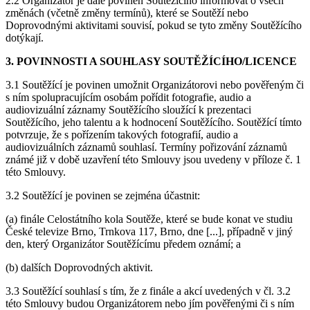
2.2 Organizátor je dále povinen Soutěžícího informovat o všech
změnách (včetně změny termínů), které se Soutěží nebo
Doprovodnými aktivitami souvisí, pokud se tyto změny Soutěžícího
dotýkají.
3. POVINNOSTI A SOUHLASY SOUTĚŽÍCÍHO/LICENCE
3.1 Soutěžící je povinen umožnit Organizátorovi nebo pověřeným či
s ním spolupracujícím osobám pořídit fotografie, audio a
audiovizuální záznamy Soutěžícího sloužící k prezentaci
Soutěžícího, jeho talentu a k hodnocení Soutěžícího. Soutěžící tímto
potvrzuje, že s pořízením takových fotografií, audio a
audiovizuálních záznamů souhlasí. Termíny pořizování záznamů
známé již v době uzavření této Smlouvy jsou uvedeny v příloze č. 1
této Smlouvy.
3.2 Soutěžící je povinen se zejména účastnit:
(a) finále Celostátního kola Soutěže, které se bude konat ve studiu
České televize Brno, Trnkova 117, Brno, dne [...], případně v jiný
den, který Organizátor Soutěžícímu předem oznámí; a
(b) dalších Doprovodných aktivit.
3.3 Soutěžící souhlasí s tím, že z finále a akcí uvedených v čl. 3.2
této Smlouvy budou Organizátorem nebo jím pověřenými či s ním