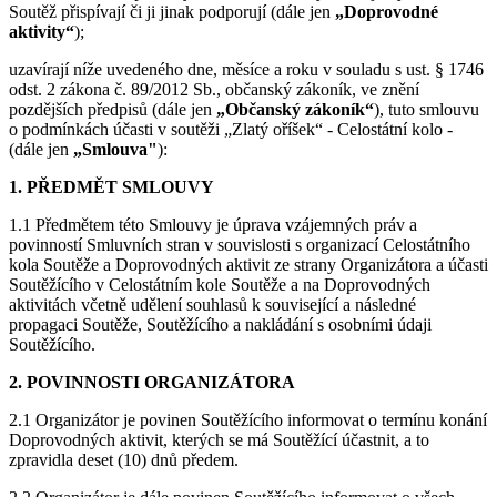
Soutěž přispívají či ji jinak podporují (dále jen
„Doprovodné
aktivity“
);
uzavírají níže uvedeného dne, měsíce a roku v souladu s ust. § 1746
odst. 2 zákona č. 89/2012 Sb., občanský zákoník, ve znění
pozdějších předpisů (dále jen
„Občanský zákoník“
), tuto smlouvu
o podmínkách účasti v soutěži „Zlatý oříšek“ - Celostátní kolo -
(dále jen
„Smlouva"
):
1. PŘEDMĚT SMLOUVY
1.1 Předmětem této Smlouvy je úprava vzájemných práv a
povinností Smluvních stran v souvislosti s organizací Celostátního
kola Soutěže a Doprovodných aktivit ze strany Organizátora a účasti
Soutěžícího v Celostátním kole Soutěže a na Doprovodných
aktivitách včetně udělení souhlasů k související a následné
propagaci Soutěže, Soutěžícího a nakládání s osobními údaji
Soutěžícího.
2. POVINNOSTI ORGANIZÁTORA
2.1 Organizátor je povinen Soutěžícího informovat o termínu konání
Doprovodných aktivit, kterých se má Soutěžící účastnit, a to
zpravidla deset (10) dnů předem.