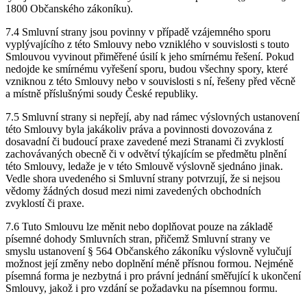
1800 Občanského zákoníku).
7.4 Smluvní strany jsou povinny v případě vzájemného sporu
vyplývajícího z této Smlouvy nebo vzniklého v souvislosti s touto
Smlouvou vyvinout přiměřené úsilí k jeho smírnému řešení. Pokud
nedojde ke smírnému vyřešení sporu, budou všechny spory, které
vzniknou z této Smlouvy nebo v souvislosti s ní, řešeny před věcně
a místně příslušnými soudy České republiky.
7.5 Smluvní strany si nepřejí, aby nad rámec výslovných ustanovení
této Smlouvy byla jakákoliv práva a povinnosti dovozována z
dosavadní či budoucí praxe zavedené mezi Stranami či zvyklostí
zachovávaných obecně či v odvětví týkajícím se předmětu plnění
této Smlouvy, ledaže je v této Smlouvě výslovně sjednáno jinak.
Vedle shora uvedeného si Smluvní strany potvrzují, že si nejsou
vědomy žádných dosud mezi nimi zavedených obchodních
zvyklostí či praxe.
7.6 Tuto Smlouvu lze měnit nebo doplňovat pouze na základě
písemné dohody Smluvních stran, přičemž Smluvní strany ve
smyslu ustanovení § 564 Občanského zákoníku výslovně vylučují
možnost její změny nebo doplnění méně přísnou formou. Nejméně
písemná forma je nezbytná i pro právní jednání směřující k ukončení
Smlouvy, jakož i pro vzdání se požadavku na písemnou formu.