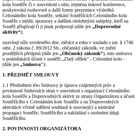
kola Soutěže či v souvislosti s ním, zejména tiskové konference,
poskytování rozhovorů a další formy prezentace výsledků
Celostátního kola Soutěže, setkání Soutěžících Celostátního kola
Soutěže s médii, sponzory a dalšími obdobnými subjekty, kteří na
Soutěž přispívají či ji jinak podporují (dále jen
„Doprovodné
aktivity“
);
uzavírají níže uvedeného dne, měsíce a roku v souladu s ust. § 1746
odst. 2 zákona č. 89/2012 Sb., občanský zákoník, ve znění
pozdějších předpisů (dále jen
„Občanský zákoník“
), tuto smlouvu
o podmínkách účasti v soutěži „Zlatý oříšek“ - Celostátní kolo -
(dále jen
„Smlouva"
):
1. PŘEDMĚT SMLOUVY
1.1 Předmětem této Smlouvy je úprava vzájemných práv a
povinností Smluvních stran v souvislosti s organizací Celostátního
kola Soutěže a Doprovodných aktivit ze strany Organizátora a účasti
Soutěžícího v Celostátním kole Soutěže a na Doprovodných
aktivitách včetně udělení souhlasů k související a následné
propagaci Soutěže, Soutěžícího a nakládání s osobními údaji
Soutěžícího.
2. POVINNOSTI ORGANIZÁTORA