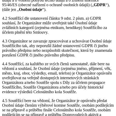
údajů a o volném pohybu těchto údajů a o zrušení směrnice
95/46/ES (obecné nařízení o ochraně osobních údajů) („
GDPR
“),
(dále jen „
Osobní
údaje
“).
4.2 Soutěžící dle ustanovení článku 9 odst. 2 písm. a) GDPR
souhlasí, že Organizátor může uveřejnit také Osobní údaje
zvláštních kategorií (zejména etnikum, hendikep) Soutěžícího za
účelem plnění této Smlouvy.
4.3 Organizátor se zavazuje zpracovávat a uchovávat Osobní údaje
Soutěžícího tak, aby neporušil žádné ustanovení GDPR či jiného
právního předpisu nebo nezpůsobili skutečnost, která by znamenala
porušení GDPR či jiného právního předpisu.
4.4 Soutěžící, za každého ze svých členů samostatně, dále bere na
vědomí a souhlasí, že Osobní údaje (zejména jméno, příjmení, věk,
město, kraj, obor, výsledky, email, telefon) je Organizátor oprávněn
uveřejňovat na veřejně dostupných internetových stránkách
Organizátora a/nebo Soutěže spolu s Díly za účelem propagace
Soutěžícího, Soutěže Organizátora a/nebo pro účely historické
evidence výsledků Celostátního kola Soutěže.
4.5 Soutěžící bere na vědomí, že Organizátor je oprávněn předat
Osobní údaje členům výběrové komise Soutěže, osobám podílejícím
se na přípravě a průběhu finále Celostátního kola Soutěže, osobám
podílejícím se na přípravě a průběhu Doprovodných aktivit a