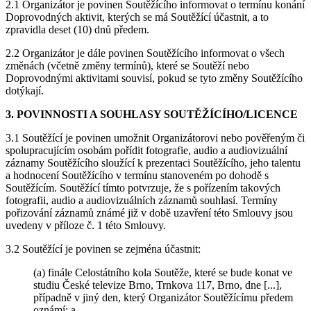
2.1 Organizátor je povinen Soutěžícího informovat o termínu konání
Doprovodných aktivit, kterých se má Soutěžící účastnit, a to
zpravidla deset (10) dnů předem.
2.2 Organizátor je dále povinen Soutěžícího informovat o všech
změnách (včetně změny termínů), které se Soutěží nebo
Doprovodnými aktivitami souvisí, pokud se tyto změny Soutěžícího
dotýkají.
3. POVINNOSTI A SOUHLASY SOUTĚŽÍCÍHO/LICENCE
3.1 Soutěžící je povinen umožnit Organizátorovi nebo pověřeným či
spolupracujícím osobám pořídit fotografie, audio a audiovizuální
záznamy Soutěžícího sloužící k prezentaci Soutěžícího, jeho talentu
a hodnocení Soutěžícího v termínu stanoveném po dohodě s
Soutěžícím. Soutěžící tímto potvrzuje, že s pořízením takových
fotografii, audio a audiovizuálních záznamů souhlasí. Termíny
pořizování záznamů známé již v době uzavření této Smlouvy jsou
uvedeny v příloze č. 1 této Smlouvy.
3.2 Soutěžící je povinen se zejména účastnit:
(a) finále Celostátního kola Soutěže, které se bude konat ve
studiu České televize Brno, Trnkova 117, Brno, dne [...],
případně v jiný den, který Organizátor Soutěžícímu předem
oznámí; a