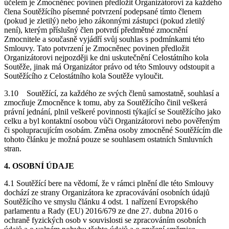
účelem je Zmocněnec povinen předložit Organizátorovi za každého
člena Soutěžícího písemné potvrzení podepsané tímto členem
(pokud je zletilý) nebo jeho zákonnými zástupci (pokud zletilý
není), kterým příslušný člen potvrdí předmětné zmocnění
Zmocnitele a současně vyjádří svůj souhlas s podmínkami této
Smlouvy. Tato potvrzení je Zmocněnec povinen předložit
Organizátorovi nejpozději ke dni uskutečnění Celostátního kola
Soutěže, jinak má Organizátor právo od této Smlouvy odstoupit a
Soutěžícího z Celostátního kola Soutěže vyloučit.
3.10
Soutěžící, za každého ze svých členů samostatně, souhlasí a
zmocňuje Zmocněnce k tomu, aby za Soutěžícího činil veškerá
právní jednání, plnil veškeré povinnosti týkající se Soutěžícího jako
celku a byl kontaktní osobou vůči Organizátorovi nebo pověřeným
či spolupracujícím osobám. Změna osoby zmocněné Soutěžícím dle
tohoto článku je možná pouze se souhlasem ostatních Smluvních
stran.
4. OSOBNÍ ÚDAJE
4.1 Soutěžící bere na vědomí, že v rámci plnění dle této Smlouvy
dochází ze strany Organizátora ke zpracovávání osobních údajů
Soutěžícího ve smyslu článku 4 odst. 1 nařízení Evropského
parlamentu a Rady (EU) 2016/679 ze dne 27. dubna 2016 o
ochraně fyzických osob v souvislosti se zpracováním osobních