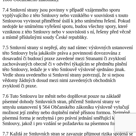
7.4 Smluvní strany jsou povinny v případě vzájemného sporu
vyplývajícího z této Smlouvy nebo vzniklého v souvislosti s touto
Smlouvou vyvinout přiměřené úsilí k jeho smírnému řešení. Pokud
nedojde ke smírnému vyřešení sporu, budou všechny spory, které
vzniknou z této Smlouvy nebo v souvislosti s ní, řešeny před věcně
a místně příslušnými soudy České republiky.
7.5 Smluvní strany si nepřejí, aby nad rámec výslovných ustanovení
této Smlouvy byla jakákoliv práva a povinnosti dovozována z
dosavadní či budoucí praxe zavedené mezi Stranami či zvyklostí
zachovávaných obecně či v odvětví týkajícím se předmětu plnění
této Smlouvy, ledaže je v této Smlouvě výslovně sjednáno jinak.
Vedle shora uvedeného si Smluvní strany potvrzují, že si nejsou
vědomy žádných dosud mezi nimi zavedených obchodních
zvyklostí či praxe.
7.6 Tuto Smlouvu lze měnit nebo doplňovat pouze na základě
písemné dohody Smluvních stran, přičemž Smluvní strany ve
smyslu ustanovení § 564 Občanského zákoníku výslovně vylučují
možnost její změny nebo doplnění méně přísnou formou. Nejméně
písemná forma je nezbytná i pro právní jednání směřující k ukončení
Smlouvy, jakož i pro vzdání se požadavku na písemnou formu.
7.7 Každá ze Smluvních stran se zavazuje přijmout rizika spojená se