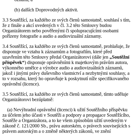
(b) dalších Doprovodných aktivit.
3.3 Soutěžící, za každého ze svých členů samostatně, souhlasí s tím,
že z finále a akcí uvedených v čl. 3.2 této Smlouvy budou
Organizátorem nebo pověřenými či spolupracujícími osobami
pořízeny fotografie a audio a audiovizuální záznamy.
3.4 Soutěžící, za každého ze svých členů samostatně, prohlašuje, že
disponuje ve vztahu k záznamům a fotografiím, které před
uzavřením této Smlouvy předal Organizátorovi (dále jen
„Soutěžní
příspěvek“
) disponuje oprávněními k majetkovým právům autora,
výkonného umělce a výrobce audio a audiovizuálních záznamů,
jakož i jinými právy duševního vlastnictví a nezbytnými souhlasy, a
to v rozsahu, který ho opravňuje k poskytnutí níže specifikovaného
oprávnění (licence).
3.5 Soutěžící, za každého ze svých členů samostatně, tímto uděluje
Organizátorovi bezúplatně:
(a) Nevýhradní oprávnění (licenci) k užití Soutěžního příspěvku
za účelem jeho účasti v Soutěži a podpory a propagace Soutěžícího,
Soutěže a Organizátora, a to ke všem způsobům užití uvedeným v
zákoně č. 121/2000 Sb., právu autorském, o právech souvisejících s
právem autorským a o změně některých zákonů, ve znění