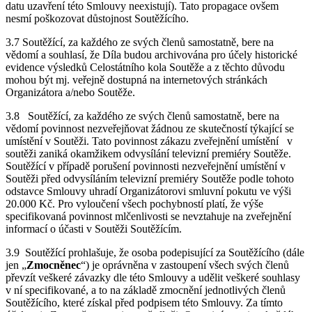
datu uzavření této Smlouvy neexistují). Tato propagace ovšem
nesmí poškozovat důstojnost Soutěžícího.
3.7 Soutěžící, za každého ze svých členů samostatně, bere na
vědomí a souhlasí, že Díla budou archivována pro účely historické
evidence výsledků Celostátního kola Soutěže a z těchto důvodu
mohou být mj. veřejně dostupná na internetových stránkách
Organizátora a/nebo Soutěže.
3.8 Soutěžící, za každého ze svých členů samostatně, bere na
vědomí povinnost nezveřejňovat žádnou ze skutečností týkající se
umístění v Soutěži. Tato povinnost zákazu zveřejnění umístění v
soutěži zaniká okamžikem odvysílání televizní premiéry Soutěže.
Soutěžící v případě porušení povinnosti nezveřejnění umístění v
Soutěži před odvysíláním televizní premiéry Soutěže podle tohoto
odstavce Smlouvy uhradí Organizátorovi smluvní pokutu ve výši
20.000 Kč. Pro vyloučení všech pochybností platí, že výše
specifikovaná povinnost mlčenlivosti se nevztahuje na zveřejnění
informací o účasti v Soutěži Soutěžícím.
3.9 Soutěžící prohlašuje, že osoba podepisující za Soutěžícího (dále
jen „
Zmocněnec
“) je oprávněna v zastoupení všech svých členů
převzít veškeré závazky dle této Smlouvy a udělit veškeré souhlasy
v ní specifikované, a to na základě zmocnění jednotlivých členů
Soutěžícího, které získal před podpisem této Smlouvy. Za tímto