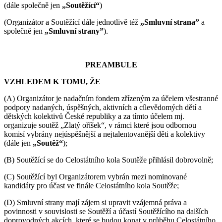
(dále společně jen
„Soutěžící“
)
(Organizátor a Soutěžící dále jednotlivě též
„Smluvní strana”
a
společně jen
„Smluvní strany”
).
PREAMBULE
VZHLEDEM K TOMU, ŽE
(A) Organizátor je nadačním fondem zřízeným za účelem všestranné
podpory nadaných, úspěšných, aktivních a cílevědomých dětí a
dětských kolektivů České republiky a za tímto účelem mj.
organizuje soutěž „Zlatý oříšek“, v rámci které jsou odbornou
komisí vybrány nejúspěšnější a nejtalentovanější děti a kolektivy
(dále jen
„Soutěž“
);
(B) Soutěžící se do Celostátního kola Soutěže přihlásil dobrovolně;
(C) Soutěžící byl Organizátorem vybrán mezi nominované
kandidáty pro účast ve finále Celostátního kola Soutěže;
(D) Smluvní strany mají zájem si upravit vzájemná práva a
povinnosti v souvislosti se Soutěží a účastí Soutěžícího na dalších
doprovodných akcích, které se budou konat v průběhu Celostátního