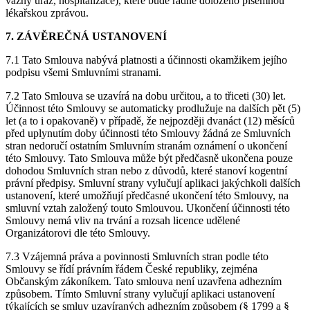
vážný úraz, hospitalizace), které bude řádně doloženo písemnou
lékařskou zprávou.
7. ZÁVĚREČNÁ USTANOVENÍ
7.1 Tato Smlouva nabývá platnosti a účinnosti okamžikem jejího
podpisu všemi Smluvními stranami.
7.2 Tato Smlouva se uzavírá na dobu určitou, a to třiceti (30) let.
Účinnost této Smlouvy se automaticky prodlužuje na dalších pět (5)
let (a to i opakovaně) v případě, že nejpozději dvanáct (12) měsíců
před uplynutím doby účinnosti této Smlouvy žádná ze Smluvních
stran nedoručí ostatním Smluvním stranám oznámení o ukončení
této Smlouvy. Tato Smlouva může být předčasně ukončena pouze
dohodou Smluvních stran nebo z důvodů, které stanoví kogentní
právní předpisy. Smluvní strany vylučují aplikaci jakýchkoli dalších
ustanovení, které umožňují předčasné ukončení této Smlouvy, na
smluvní vztah založený touto Smlouvou. Ukončení účinnosti této
Smlouvy nemá vliv na trvání a rozsah licence udělené
Organizátorovi dle této Smlouvy.
7.3 Vzájemná práva a povinnosti Smluvních stran podle této
Smlouvy se řídí právním řádem České republiky, zejména
Občanským zákoníkem. Tato smlouva není uzavřena adhezním
způsobem. Tímto Smluvní strany vylučují aplikaci ustanovení
týkajících se smluv uzavíraných adhezním způsobem (§ 1799 a §