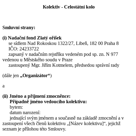
Kolektiv - Celostátní kolo
Smluvní strany:
(i) Nadační fond Zlatý oříšek
se sídlem Nad Rokoskou 1322/27, Libeň, 182 00 Praha 8
IČO: 24233722
zapsaný v nadačním rejstříku vedeném pod sp. zn. N 977
vedenou u Městského soudu v Praze
zastoupený Mgr. Jiřím Kotmelem, předsedou správní rady
(dále jen
„Organizátor“
)
a
(ii) Jméno a příjmení zmocněnce:
Případně jméno vedoucího kolektivu:
bytem:
datum narození:
jednající svým jménem a současně na základě zmocnění a v
zastoupení všech členů kolektivu „[Název kolektivu]“, jejichž
seznam je přílohou této Smlouvy.