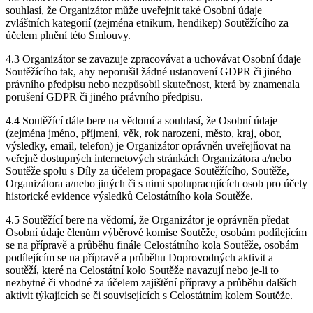
souhlasí, že Organizátor může uveřejnit také Osobní údaje
zvláštních kategorií (zejména etnikum, hendikep) Soutěžícího za
účelem plnění této Smlouvy.
4.3 Organizátor se zavazuje zpracovávat a uchovávat Osobní údaje
Soutěžícího tak, aby neporušil žádné ustanovení GDPR či jiného
právního předpisu nebo nezpůsobil skutečnost, která by znamenala
porušení GDPR či jiného právního předpisu.
4.4 Soutěžící dále bere na vědomí a souhlasí, že Osobní údaje
(zejména jméno, příjmení, věk, rok narození, město, kraj, obor,
výsledky, email, telefon) je Organizátor oprávněn uveřejňovat na
veřejně dostupných internetových stránkách Organizátora a/nebo
Soutěže spolu s Díly za účelem propagace Soutěžícího, Soutěže,
Organizátora a/nebo jiných či s nimi spolupracujících osob pro účely
historické evidence výsledků Celostátního kola Soutěže.
4.5 Soutěžící bere na vědomí, že Organizátor je oprávněn předat
Osobní údaje členům výběrové komise Soutěže, osobám podílejícím
se na přípravě a průběhu finále Celostátního kola Soutěže, osobám
podílejícím se na přípravě a průběhu Doprovodných aktivit a
soutěží, které na Celostátní kolo Soutěže navazují nebo je-li to
nezbytné či vhodné za účelem zajištění přípravy a průběhu dalších
aktivit týkajících se či souvisejících s Celostátním kolem Soutěže.